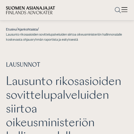
/
/
Etusivu
Ajankohtaista
Lausunto rikosasioiden sovittelupalveluiden siirtoa oikeusministeriön hallinnonalalle
koskevasta ohjausryhmän raportista ja esityksestä
LAUSUNNOT
Lausunto rikosasioiden
sovittelupalveluiden
siirtoa
oikeusministeriön