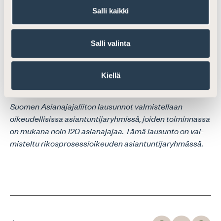
Salli kaikki
LAATI
Salli valinta
Asianajaja Liina Kokko
Asianajotoimisto Merilampi Oy, Helsinki
Kiellä
Suomen Asianajajaliiton lausunnot valmistellaan
oikeudellisissa asiantuntijaryh­missä, joiden toiminnassa
on mukana noin 120 asianajajaa. Tämä lausunto on val­
misteltu rikosprosessioikeuden asiantuntijaryhmässä.