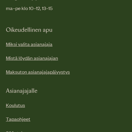
ma–pe klo 10–12, 13–15
Oikeudellinen apu
Miksi valita asianajaja
Mistä löydän asianajajan
Maksuton asianajajapäivystys
Asianajajalle
Koulutus
Tapaohjeet