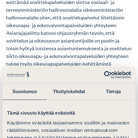
esittämää sovittelupalveluiden siirtoa sosiaali- ja
terveysministeriön hallinnonalalta oikeusministeriön
hallinnonalalle siten, että sovittelupalvelut liitettäisiin
oikeusapu- ja edunvalvontapalveluiden yhteyteen.
Asianajajaliitto katsoo ohjausryhmän tavoin, että
sovittelun ja oikeusavun asiantuntijoille on puolin ja
toisin hyötyä toistensa asiantuntemuksesta ja sovittelun
siirto oikeusapu- ja edunvalvontapalveluiden yhteyteen
tukee myös oikeusapupalveluiden kehittämistä
sovittelua tukevaan suuntaan. Siirron käytännön
toteutukseen liittyy kuitenkin useita avoimia seikkoja,
joihin jatkovalmistelussa tulee kiinnittää huomiota.
Suostumus
Yksityiskohdat
Tietoja
Asianajajaliitto kiinnittää tältä osin huomiota erityisesti
esteellisyyskysymysten selvittämiseen. Jos sovittelua ja
Tämä sivusto käyttää evästeitä
oikeusapua annetaan samasta toimistosta,
Käytämme evästeitä tarjoamamme sisällön ja mainosten
esteellisyystilanteita syntyy entistä enemmän sekä
räätälöimiseen, sosiaalisen median ominaisuuksien
oikeusapuun että sovitteluun. Mahdolliset esteellisyydet
tukemiseen ja kävijämäärämme analysoimiseen. Lisäksi