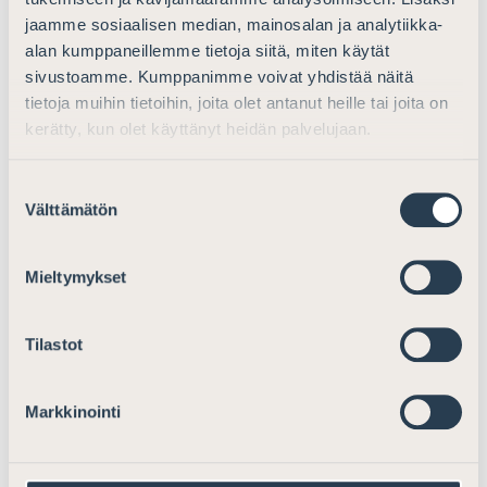
täytyy kyetä selvittämään ajantasaisesti ja
jaamme sosiaalisen median, mainosalan ja analytiikka-
esteellisyyskysymysten selvittäminen täytyy voida
alan kumppaneillemme tietoja siitä, miten käytät
tehdä tehokkaasti myös vapaaehtoistyöntekijöinä
sivustoamme. Kumppanimme voivat yhdistää näitä
toimivien sovittelijoiden osalta. Esteellisyyksien lisäksi
tietoja muihin tietoihin, joita olet antanut heille tai joita on
on hyvä kiinnittää huomiota myös julkisena
kerätty, kun olet käyttänyt heidän palvelujaan.
oikeusavustajina toimivien asianajajien hyvää
asianajajatapaa koskeviin velvoitteisiin, jotka koskevat
Suostumuksen
muun muassa toiminnan järjestämistä. Myös toiminnan
Välttämätön
valinta
riittävä resursointi on tärkeää, jotta palvelu toteutuu
kaikkialla yhtäläisesti.
Mieltymykset
Helsingissä 16. huhtikuuta 2021
SUOMEN ASIANAJAJALIITTO
Tilastot
Markkinointi
Hanna Räihä-Mäntyharju
Suomen Asianajajaliiton puheenjohtaja