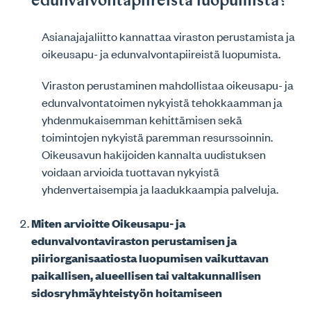
edunvalvontapiireistä luopumista?
Asianajajaliitto kannattaa viraston perustamista ja
oikeusapu- ja edunvalvontapiireistä luopumista.
Viraston perustaminen mahdollistaa oikeusapu- ja
edunvalvontatoimen nykyistä tehokkaamman ja
yhdenmukaisemman kehittämisen sekä
toimintojen nykyistä paremman resurssoinnin.
Oikeusavun hakijoiden kannalta uudistuksen
voidaan arvioida tuottavan nykyistä
yhdenvertaisempia ja laadukkaampia palveluja.
Miten arvioitte Oikeusapu- ja
edunvalvontaviraston perustamisen ja
piiriorganisaatiosta luopumisen vaikuttavan
paikallisen, alueellisen tai valtakunnallisen
sidosryhmäyhteistyön hoitamiseen