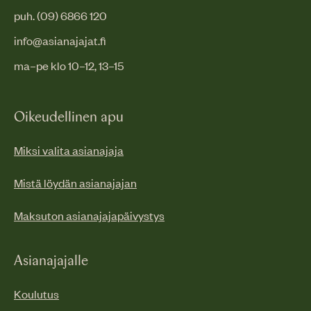
puh. (09) 6866 120
info@asianajajat.fi
ma–pe klo 10–12, 13–15
Oikeudellinen apu
Miksi valita asianajaja
Mistä löydän asianajajan
Maksuton asianajajapäivystys
Asianajajalle
Koulutus