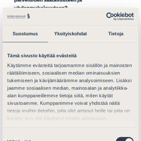
yhdenmukaisuuteen?
Viraston perustaminen ei vaikuta palvelujen
saatavuuteen, mikäli samalla ei vähennetä
Suostumus
Yksityiskohdat
Tietoja
oikeusapu- ja edunvalvontatoimistojen määrää.
Palvelujen yhdenmukaisuuteen viraston
perustamisella ja sen puitteissa tapahtuvalla
Tämä sivusto käyttää evästeitä
toimintojen kehittämisellä voidaan arvioida olevan
Käytämme evästeitä tarjoamamme sisällön ja mainosten
myönteinen vaikutus.
räätälöimiseen, sosiaalisen median ominaisuuksien
tukemiseen ja kävijämäärämme analysoimiseen. Lisäksi
Pidättekö ehdotettua viraston keskushallinnon
jaamme sosiaalisen median, mainosalan ja analytiikka-
organisaatiorakennetta perusteltuna?
alan kumppaneillemme tietoja siitä, miten käytät
sivustoamme. Kumppanimme voivat yhdistää näitä
Asianajajaliitto pitää tärkeänä, että viraston
tietoja muihin tietoihin, joita olet antanut heille tai joita on
johtoryhmässä olisi jäsenenä myös
kerätty, kun olet käyttänyt heidän palvelujaan.
oikeusaputoimistojen toimintaympäristöt ja
käytännöt tunteva julkinen oikeusavustaja, joka
Suostumuksen
olisi myös asianajaja. Tämä mahdollistaisi palveluja