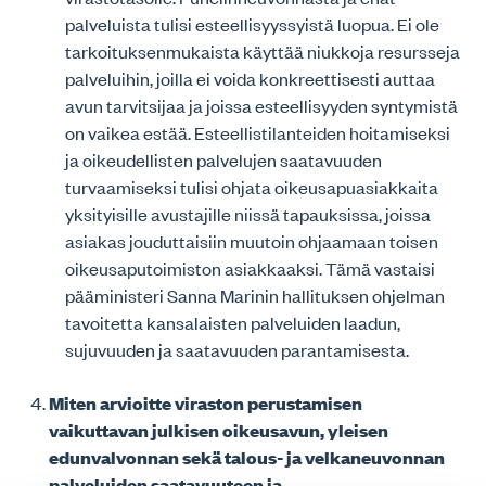
palveluista tulisi esteellisyyssyistä luopua. Ei ole
tarkoituksenmukaista käyttää niukkoja resursseja
palveluihin, joilla ei voida konkreettisesti auttaa
avun tarvitsijaa ja joissa esteellisyyden syntymistä
on vaikea estää. Esteellistilanteiden hoitamiseksi
ja oikeudellisten palvelujen saatavuuden
turvaamiseksi tulisi ohjata oikeusapuasiakkaita
yksityisille avustajille niissä tapauksissa, joissa
asiakas jouduttaisiin muutoin ohjaamaan toisen
oikeusaputoimiston asiakkaaksi. Tämä vastaisi
pääministeri Sanna Marinin hallituksen ohjelman
tavoitetta kansalaisten palveluiden laadun,
sujuvuuden ja saatavuuden parantamisesta.
Miten arvioitte viraston perustamisen
vaikuttavan julkisen oikeusavun, yleisen
edunvalvonnan sekä talous- ja velkaneuvonnan
palveluiden saatavuuteen ja