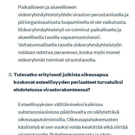
Paikalliseen ja alueelliseen
sidosryhmäyhteistyöhön viraston perustamisella ja
piiriorganisaatiosta luopumisella ei ole vaikutusta.
Sidosryhmäyhteistyö on toiminut paikallisella ja
alueellisella tasolla vapaamuotoisesti.
Valtakunnallisella tasolla sidosryhmäyhteistyön
voidaan odottaa paranevan, koska myös monet
sidosryhmät toimivat virastotasolla.
Tulevatko erityisesti julkista oikeusapua
koskevat esteellisyyden periaatteet turvatuiksi
ehdotetussa virastorakenteessa?
Esteellisyyksien välttämiseksi kaikissa
substanssiasioissa päätösvalta on säilytettävä
oikeusaputoimistoilla. Oikeusapuhakemusten
käsittelyä ei sen vuoksi voida keskittää eikä siirtää
virastotasolle. Puhelinneuvonnasta ja chat-