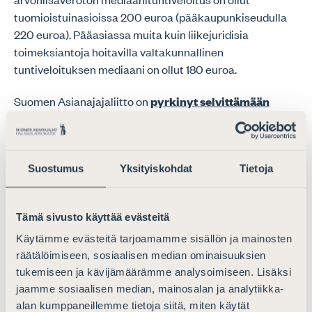
tuomioistuinasioissa 200 euroa (pääkaupunkiseudulla
220 euroa). Pääasiassa muita kuin liikejuridisia
toimeksiantoja hoitavilla valtakunnallinen
tuntiveloituksen mediaani on ollut 180 euroa.
Suomen Asianajajaliitto on
pyrkinyt selvittämään
oikeusaputoimistojen täyden korvauksen asiakkailta
veloitettujen hintojen vaikutusta kilpailutilanteeseen
asianajotoimistojen kanssa. Kesäkuussa 2017 liiton
Suostumus
Yksityiskohdat
Tietoja
valtuuskunnalle esitetyssä ja tammikuussa 2018
julkistetussa
raportissa
oli eri tavoilla laskettu
oikeusaputoimiston antaman oikeusavun
Tämä sivusto käyttää evästeitä
omakustannushintaa. Raportissa käytettiin erilaisia
Käytämme evästeitä tarjoamamme sisällön ja mainosten
arviointiperusteita omakustannushinnan
räätälöimiseen, sosiaalisen median ominaisuuksien
selvittämiseksi. Lopputulos oli se, että oikeusavun
tukemiseen ja kävijämäärämme analysoimiseen. Lisäksi
omakustannushinta on 140–210 euroa tunnilta.
jaamme sosiaalisen median, mainosalan ja analytiikka-
Oikeusministeriö suhtautui selvitykseen hyvin
alan kumppaneillemme tietoja siitä, miten käytät
epäilevästi. Ministeriö kertoi (