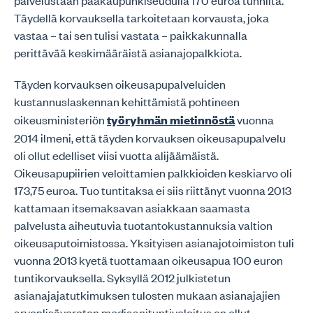
Täydellä korvauksella tarkoitetaan korvausta, joka
vastaa – tai sen tulisi vastata – paikkakunnalla
perittävää keskimääräistä asianajopalkkiota.
Täyden korvauksen oikeusapupalveluiden
kustannuslaskennan kehittämistä pohtineen
oikeusministeriön
työryhmän mietinnöstä
vuonna
2014 ilmeni, että täyden korvauksen oikeusapupalvelu
oli ollut edelliset viisi vuotta alijäämäistä.
Oikeusapupiirien veloittamien palkkioiden keskiarvo oli
173,75 euroa. Tuo tuntitaksa ei siis riittänyt vuonna 2013
kattamaan itsemaksavan asiakkaan saamasta
palvelusta aiheutuvia tuotantokustannuksia valtion
oikeusaputoimistossa. Yksityisen asianajotoimiston tuli
vuonna 2013 kyetä tuottamaan oikeusapua 100 euron
tuntikorvauksella. Syksyllä 2012 julkistetun
asianajajatutkimuksen tulosten mukaan asianajajien
arvonlisäveroton mediaanituntiveloitus on ollut