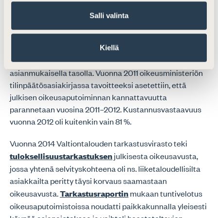
Vuodesta 2006 kustannusvastaavuusprosentti oli
Salli valinta
laskenut 71 prosentista 64 prosenttiin vuoteen 2008
mennessä. Tilintarkastuksen perusteella
oikeusministeriön tuli ryhtyä toimenpiteisiin
Kiellä
selvittämällä, ovatko toimistojen perimät palkkiot
asianmukaisella tasolla. Vuonna 2011 oikeusministeriön
tilinpäätösasiakirjassa tavoitteeksi asetettiin, että
julkisen oikeusaputoiminnan kannattavuutta
parannetaan vuosina 2011–2012. Kustannusvastaavuus
vuonna 2012 oli kuitenkin vain 81 %.
Vuonna 2014 Valtiontalouden tarkastusvirasto teki
tuloksellisuustarkastuksen
julkisesta oikeusavusta,
jossa yhtenä selvityskohteena oli ns. liiketaloudellisilta
asiakkailta peritty täysi korvaus saamastaan
oikeusavusta.
Tarkastusraportin
mukaan tuntivelotus
oikeusaputoimistoissa noudatti paikkakunnalla yleisesti
käypää asianajotaksaa ja vaihteli haastateltavien