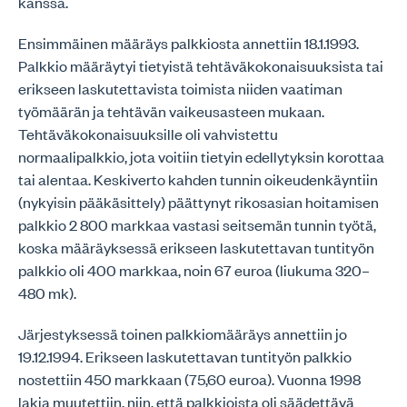
kanssa.
Ensimmäinen määräys palkkiosta annettiin 18.1.1993.
Palkkio määräytyi tietyistä tehtäväkokonaisuuksista tai
erikseen laskutettavista toimista niiden vaatiman
työmäärän ja tehtävän vaikeusasteen mukaan.
Tehtäväkokonaisuuksille oli vahvistettu
normaalipalkkio, jota voitiin tietyin edellytyksin korottaa
tai alentaa. Keskiverto kahden tunnin oikeudenkäyntiin
(nykyisin pääkäsittely) päättynyt rikosasian hoitamisen
palkkio 2 800 markkaa vastasi seitsemän tunnin työtä,
koska määräyksessä erikseen laskutettavan tuntityön
palkkio oli 400 markkaa, noin 67 euroa (liukuma 320–
480 mk).
Järjestyksessä toinen palkkiomääräys annettiin jo
19.12.1994. Erikseen laskutettavan tuntityön palkkio
nostettiin 450 markkaan (75,60 euroa). Vuonna 1998
lakia muutettiin, niin, että palkkioista oli säädettävä