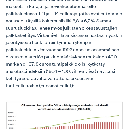
maksettiin käräjä- ja hovioikeustuomareille
palkkaluokissa T 11 ja T 14 palkkoja, jotka ovat sittemmin
nousseet täysillä kokemuslisillä 8,8 ja 6,7 %. Samaa
suurusluokkaa lienee myös julkisten oikeusavustajien
palkkakehitys. Virkamiehillä ansiotasoa nostaa myöskin
ja erityisesti henkilön siirtyminen ylempiin
palkkaluokkiin. Jos vuonna 1993 annetun ensimmäisen
oikeusministeriön palkkiomääräyksen mukainen 400
markan eli 67,18 euron tuntipalkkio olisi kytketty
ansiotasoindeksiin (1964 = 100, vihreä viiva) näyttäisi
kehitys seuraavalta verrattuna oikeusavun
tuntipalkkioihin (punaiset palkit):