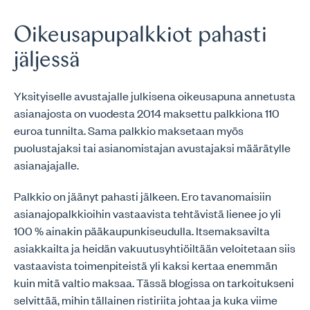
Oikeusapupalkkiot pahasti
jäljessä
Yksityiselle avustajalle julkisena oikeusapuna annetusta
asianajosta on vuodesta 2014 maksettu palkkiona 110
euroa tunnilta. Sama palkkio maksetaan myös
puolustajaksi tai asianomistajan avustajaksi määrätylle
asianajajalle.
Palkkio on jäänyt pahasti jälkeen. Ero tavanomaisiin
asianajopalkkioihin vastaavista tehtävistä lienee jo yli
100 % ainakin pääkaupunkiseudulla. Itsemaksavilta
asiakkailta ja heidän vakuutusyhtiöiltään veloitetaan siis
vastaavista toimenpiteistä yli kaksi kertaa enemmän
kuin mitä valtio maksaa. Tässä blogissa on tarkoitukseni
selvittää, mihin tällainen ristiriita johtaa ja kuka viime