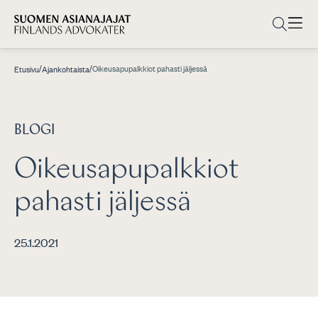
/
/
Oikeusapupalkkiot pahasti jäljessä
Etusivu
Ajankohtaista
BLOGI
Oikeusapupalkkiot
pahasti jäljessä
25.1.2021