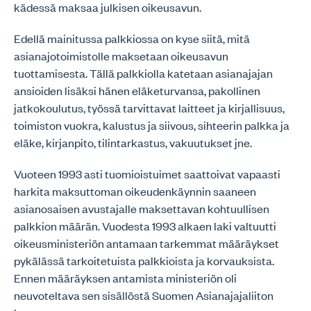
kädessä maksaa julkisen oikeusavun.
Edellä mainitussa palkkiossa on kyse siitä, mitä
asianajotoimistolle maksetaan oikeusavun
tuottamisesta. Tällä palkkiolla katetaan asianajajan
ansioiden lisäksi hänen eläketurvansa, pakollinen
jatkokoulutus, työssä tarvittavat laitteet ja kirjallisuus,
toimiston vuokra, kalustus ja siivous, sihteerin palkka ja
eläke, kirjanpito, tilintarkastus, vakuutukset jne.
Vuoteen 1993 asti tuomioistuimet saattoivat vapaasti
harkita maksuttoman oikeudenkäynnin saaneen
asianosaisen avustajalle maksettavan kohtuullisen
palkkion määrän. Vuodesta 1993 alkaen laki valtuutti
oikeusministeriön antamaan tarkemmat määräykset
pykälässä tarkoitetuista palkkioista ja korvauksista.
Ennen määräyksen antamista ministeriön oli
neuvoteltava sen sisällöstä Suomen Asianajajaliiton