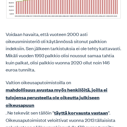
Voidaan havaita, että vuoteen 2000 asti
oikeusministeriö oli käytännössä sitonut palkkion
indeksiin. Sen jälkeen tarkistuksia ei ole tehty kattavasti.
Mikäli vuoden 1993 palkkio olisi noussut samaa tahtia
kuin palkat, olisi palkkio vuonna 2020 ollut noin 146
euroa tunnilta.
Valtion oikeusaputoimistoilla on
mahdollisuus avustaa myös henkilöitä, joilla ei
tulojensa perusteella ole oikeutta julkiseen
oikeusapuun
. Ne tekevät sen tällöin ”
täyttä korvausta vastaan
”.
Oikeusaputoimistot veloittivat vuonna 2013 tällaisista
palvelustaan pääkaupunkiseudulla 170 euroa tunnilta.