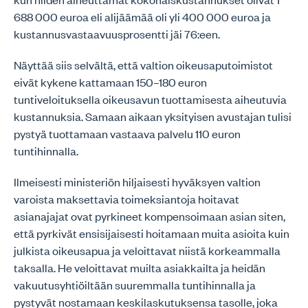
688 000 euroa eli alijäämää oli yli 400 000 euroa ja
kustannusvastaavuusprosentti jäi 76:een.
Näyttää siis selvältä, että valtion oikeusaputoimistot
eivät kykene kattamaan 150–180 euron
tuntiveloituksella oikeusavun tuottamisesta aiheutuvia
kustannuksia. Samaan aikaan yksityisen avustajan tulisi
pystyä tuottamaan vastaava palvelu 110 euron
tuntihinnalla.
Ilmeisesti ministeriön hiljaisesti hyväksyen valtion
varoista maksettavia toimeksiantoja hoitavat
asianajajat ovat pyrkineet kompensoimaan asian siten,
että pyrkivät ensisijaisesti hoitamaan muita asioita kuin
julkista oikeusapua ja veloittavat niistä korkeammalla
taksalla. He veloittavat muilta asiakkailta ja heidän
vakuutusyhtiöiltään suuremmalla tuntihinnalla ja
pystyvät nostamaan keskilaskutuksensa tasolle, joka