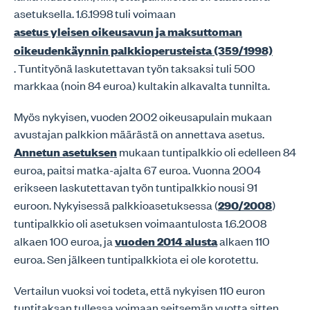
asetuksella. 1.6.1998 tuli voimaan
asetus yleisen oikeusavun ja maksuttoman
oikeudenkäynnin palkkioperusteista (359/1998)
. Tuntityönä laskutettavan työn taksaksi tuli 500
markkaa (noin 84 euroa) kultakin alkavalta tunnilta.
Myös nykyisen, vuoden 2002 oikeusapulain mukaan
avustajan palkkion määrästä on annettava asetus.
Annetun asetuksen
mukaan tuntipalkkio oli edelleen 84
euroa, paitsi matka-ajalta 67 euroa. Vuonna 2004
erikseen laskutettavan työn tuntipalkkio nousi 91
euroon. Nykyisessä palkkioasetuksessa (
290/2008
)
tuntipalkkio oli asetuksen voimaantulosta 1.6.2008
alkaen 100 euroa, ja
vuoden 2014 alusta
alkaen 110
euroa. Sen jälkeen tuntipalkkiota ei ole korotettu.
Vertailun vuoksi voi todeta, että nykyisen 110 euron
tuntitaksan tullessa voimaan seitsemän vuotta sitten,