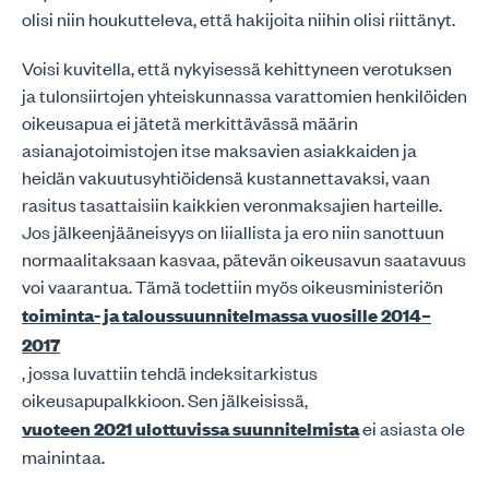
olisi niin houkutteleva, että hakijoita niihin olisi riittänyt.
Voisi kuvitella, että nykyisessä kehittyneen verotuksen
ja tulonsiirtojen yhteiskunnassa varattomien henkilöiden
oikeusapua ei jätetä merkittävässä määrin
asianajotoimistojen itse maksavien asiakkaiden ja
heidän vakuutusyhtiöidensä kustannettavaksi, vaan
rasitus tasattaisiin kaikkien veronmaksajien harteille.
Jos jälkeenjääneisyys on liiallista ja ero niin sanottuun
normaalitaksaan kasvaa, pätevän oikeusavun saatavuus
voi vaarantua. Tämä todettiin myös oikeusministeriön
toiminta- ja taloussuunnitelmassa vuosille 2014–
2017
, jossa luvattiin tehdä indeksitarkistus
oikeusapupalkkioon. Sen jälkeisissä,
vuoteen 2021 ulottuvissa suunnitelmista
ei asiasta ole
mainintaa.