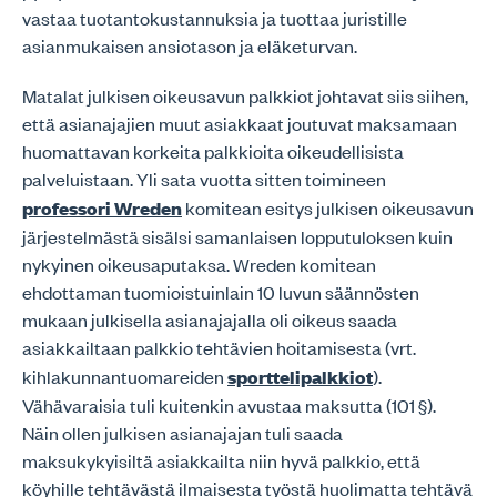
vastaa tuotantokustannuksia ja tuottaa juristille
asianmukaisen ansiotason ja eläketurvan.
Matalat julkisen oikeusavun palkkiot johtavat siis siihen,
että asianajajien muut asiakkaat joutuvat maksamaan
huomattavan korkeita palkkioita oikeudellisista
palveluistaan. Yli sata vuotta sitten toimineen
professori Wreden
komitean esitys julkisen oikeusavun
järjestelmästä sisälsi samanlaisen lopputuloksen kuin
nykyinen oikeusaputaksa. Wreden komitean
ehdottaman tuomioistuinlain 10 luvun säännösten
mukaan julkisella asianajajalla oli oikeus saada
asiakkailtaan palkkio tehtävien hoitamisesta (vrt.
kihlakunnantuomareiden
sporttelipalkkiot
).
Vähävaraisia tuli kuitenkin avustaa maksutta (101 §).
Näin ollen julkisen asianajajan tuli saada
maksukykyisiltä asiakkailta niin hyvä palkkio, että
köyhille tehtävästä ilmaisesta työstä huolimatta tehtävä