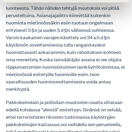
matkustuksen kohteena olevan terroristisen rikoksen
luonteesta. Tähän nähden tehtyjä muutoksia voi pitää
perusteltuina. Asianajajaliitto kiinnittää kuitenkin
huomiota mietinnössäkin esiin tuotuun ongelmaan
erityisesti 5 §:n ja uuden 5 d §:n välisessä suhteessa.
Varsin kaukainen varojen käsittely voi 34 a:5 d §:n
käytännön soveltamisessa tulla rangaistavaksi
huomattavasti ankarammin, kuin rahoituksen kohteen
oma menettely. Koska lainsäätäjän asiana ei ole ohjata
riippumattomien tuomioistuinten lainkäyttötoimintaa, ei
mietinnössä esitetyille huomioille esim. teon
vaarallisuuden huomioonottamisesta voida antaa
merkitystä.
Pakkokeinolain ja poliisilain muutosten osalta viitataan
edellä kohdassa ”yleistä” esitettyyn. Sinänsä on selvää,
ettei terrorististen rikosten tutkinnassa käytettyjen
pakkokeinojen kattavuus voi vaihdella sen perusteella,
mikä mahdollisesti tulee lopulliseksi rikosnimikkeeksi,