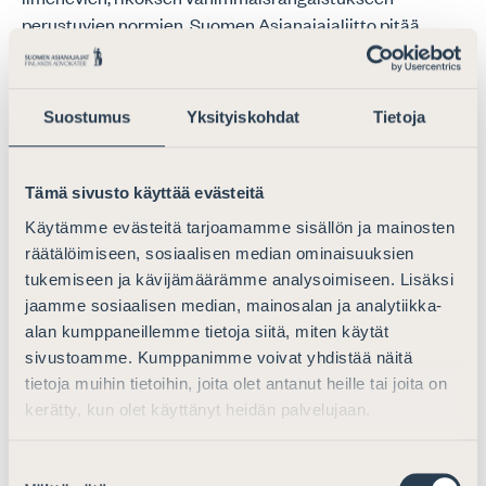
perustuvien normien. Suomen Asianajajaliitto pitää
huolestuttavana sitä, että mm. esitutkintaviranomaisten
oikeutta telekuunteluun ja – valvontaan on
johdonmukaisesti laajennettu yhä lievemmin
Suostumus
Yksityiskohdat
Tietoja
rangaistavaksi määrättyjen rikosten
pakkokeinovalikoimaan.
Tämä sivusto käyttää evästeitä
Käytämme evästeitä tarjoamamme sisällön ja mainosten
räätälöimiseen, sosiaalisen median ominaisuuksien
Suomen Asianajajaliiton kanta esitettyihin
tukemiseen ja kävijämäärämme analysoimiseen. Lisäksi
lainmuutoksiin
jaamme sosiaalisen median, mainosalan ja analytiikka-
Suomen Asianajajaliitto katsoo uuden, lisätyn 34a:4.1 4) –
alan kumppaneillemme tietoja siitä, miten käytät
sivustoamme. Kumppanimme voivat yhdistää näitä
kohdan jättävän – olennaisuusvaatimuksesta
tietoja muihin tietoihin, joita olet antanut heille tai joita on
huolimatta – avoimeksi sen, minkälainen ”tehtävien
kerätty, kun olet käyttänyt heidän palvelujaan.
hoitaminen” voidaan katsoa täyttävän teon
tunnusmerkistön. Ehdotuksessa esitetty muoto saattaa
rangaistavuuden piiriin varsin kaukaisestikin
Suostumuksen