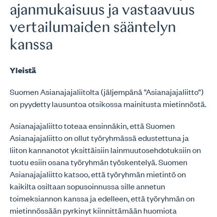
ajanmukaisuus ja vastaavuus
vertailumaiden sääntelyn
kanssa
Yleistä
Suomen Asianajajaliitolta (jäljempänä ”Asianajajaliitto”)
on pyydetty lausuntoa otsikossa mainitusta mietinnöstä.
Asianajajaliitto toteaa ensinnäkin, että Suomen
Asianajajaliitto on ollut työryhmässä edustettuna ja
liiton kannanotot yksittäisiin lainmuutosehdotuksiin on
tuotu esiin osana työryhmän työskentelyä. Suomen
Asianajajaliitto katsoo, että työryhmän mietintö on
kaikilta osiltaan sopusoinnussa sille annetun
toimeksiannon kanssa ja edelleen, että työryhmän on
mietinnössään pyrkinyt kiinnittämään huomiota