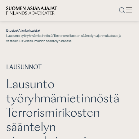
/
/
Etusivu
Ajankohtaista
Lausunto työryhmämietinnöstä Terrorismirikosten sääntelyn ajanmukaisuus ja
vastaavuus vertailumaiden sääntelyn kanssa
LAUSUNNOT
Lausunto
työryhmämietinnöstä
Terrorismirikosten
sääntelyn