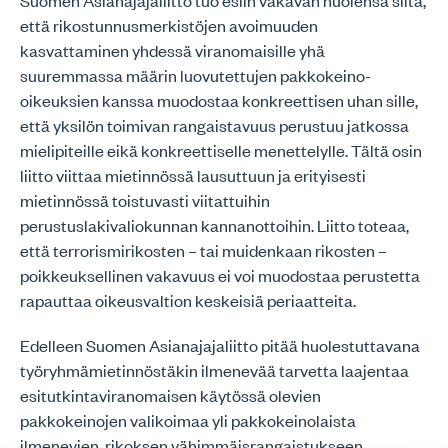
Suomen Asianajajaliitto tuo esiin vakavan huolensa siitä,
että rikostunnusmerkistöjen avoimuuden
kasvattaminen yhdessä viranomaisille yhä
suuremmassa määrin luovutettujen pakkokeino-
oikeuksien kanssa muodostaa konkreettisen uhan sille,
että yksilön toimivan rangaistavuus perustuu jatkossa
mielipiteille eikä konkreettiselle menettelylle. Tältä osin
liitto viittaa mietinnössä lausuttuun ja erityisesti
mietinnössä toistuvasti viitattuihin
perustuslakivaliokunnan kannanottoihin. Liitto toteaa,
että terrorismirikosten – tai muidenkaan rikosten –
poikkeuksellinen vakavuus ei voi muodostaa perustetta
rapauttaa oikeusvaltion keskeisiä periaatteita.
Edelleen Suomen Asianajajaliitto pitää huolestuttavana
työryhmämietinnöstäkin ilmenevää tarvetta laajentaa
esitutkintaviranomaisen käytössä olevien
pakkokeinojen valikoimaa yli pakkokeinolaista
ilmenevien, rikoksen vähimmäisrangaistukseen