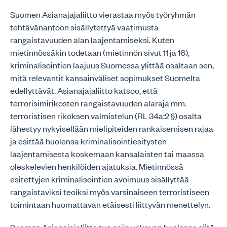
Suomen Asianajajaliitto vierastaa myös työryhmän
tehtävänantoon sisällytettyä vaatimusta
rangaistavuuden alan laajentamiseksi. Kuten
mietinnössäkin todetaan (mietinnön sivut 11 ja 16),
kriminalisointien laajuus Suomessa ylittää osaltaan sen,
mitä relevantit kansainväliset sopimukset Suomelta
edellyttävät. Asianajajaliitto katsoo, että
terrorisimirikosten rangaistavuuden alaraja mm.
terroristisen rikoksen valmistelun (RL 34a:2 §) osalta
lähestyy nykyisellään mielipiteiden rankaisemisen rajaa
ja esittää huolensa kriminalisointiesitysten
laajentamisesta koskemaan kansalaisten tai maassa
oleskelevien henkilöiden ajatuksia. Mietinnössä
esitettyjen kriminalisointien avoimuus sisällyttää
rangaistaviksi teoiksi myös varsinaiseen terroristiseen
toimintaan huomattavan etäisesti liittyvän menettelyn.