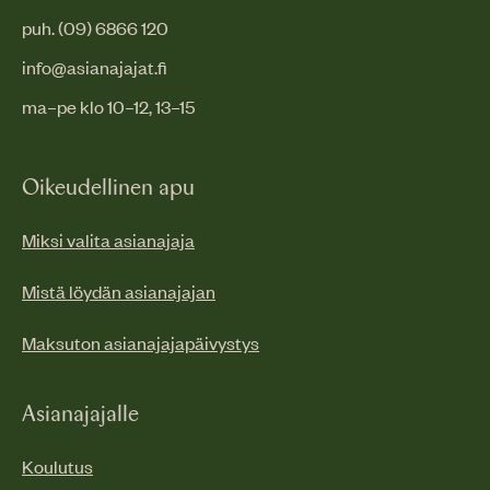
puh. (09) 6866 120
info@asianajajat.fi
ma–pe klo 10–12, 13–15
Oikeudellinen apu
Miksi valita asianajaja
Mistä löydän asianajajan
Maksuton asianajajapäivystys
Asianajajalle
Koulutus