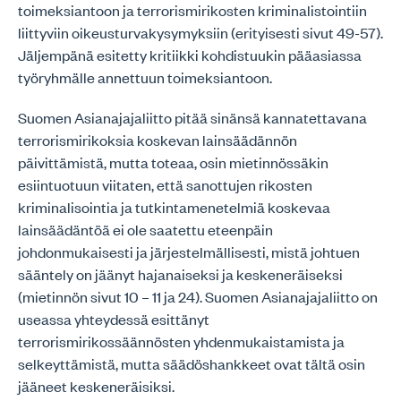
toimeksiantoon ja terrorismirikosten kriminalistointiin
liittyviin oikeusturvakysymyksiin (erityisesti sivut 49-57).
Jäljempänä esitetty kritiikki kohdistuukin pääasiassa
työryhmälle annettuun toimeksiantoon.
Suomen Asianajajaliitto pitää sinänsä kannatettavana
terrorismirikoksia koskevan lainsäädännön
päivittämistä, mutta toteaa, osin mietinnössäkin
esiintuotuun viitaten, että sanottujen rikosten
kriminalisointia ja tutkintamenetelmiä koskevaa
lainsäädäntöä ei ole saatettu eteenpäin
johdonmukaisesti ja järjestelmällisesti, mistä johtuen
sääntely on jäänyt hajanaiseksi ja keskeneräiseksi
(mietinnön sivut 10 – 11 ja 24). Suomen Asianajajaliitto on
useassa yhteydessä esittänyt
terrorismirikossäännösten yhdenmukaistamista ja
selkeyttämistä, mutta säädöshankkeet ovat tältä osin
jääneet keskeneräisiksi.