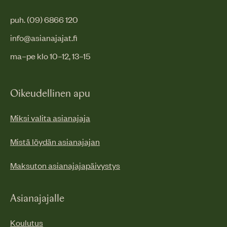
puh. (09) 6866 120
info@asianajajat.fi
ma–pe klo 10–12, 13–15
Oikeudellinen apu
Miksi valita asianajaja
Mistä löydän asianajajan
Maksuton asianajajapäivystys
Asianajajalle
Koulutus