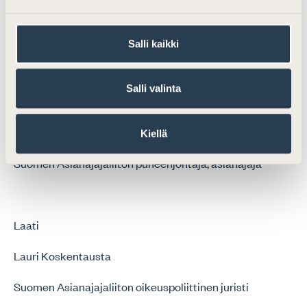
tuomioistuimeen ja saada asiansa ratkaistavaksi.
Salli kaikki
Helsingissä 24.6.2020
Salli valinta
Hanna Räihä-Mäntyharju
Kiellä
Suomen Asianajajaliiton puheenjohtaja, asianajaja
Laati
Lauri Koskentausta
Suomen Asianajajaliiton oikeuspoliittinen juristi