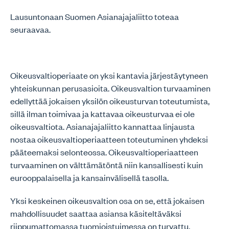
Lausuntonaan Suomen Asianajajaliitto toteaa
seuraavaa.
Oikeusvaltioperiaate on yksi kantavia järjestäytyneen
yhteiskunnan perusasioita. Oikeusvaltion turvaaminen
edellyttää jokaisen yksilön oikeusturvan toteutumista,
sillä ilman toimivaa ja kattavaa oikeusturvaa ei ole
oikeusvaltiota. Asianajajaliitto kannattaa linjausta
nostaa oikeusvaltioperiaatteen toteutuminen yhdeksi
pääteemaksi selonteossa. Oikeusvaltioperiaatteen
turvaaminen on välttämätöntä niin kansallisesti kuin
eurooppalaisella ja kansainvälisellä tasolla.
Yksi keskeinen oikeusvaltion osa on se, että jokaisen
mahdollisuudet saattaa asiansa käsiteltäväksi
riippumattomassa tuomioistuimessa on turvattu.