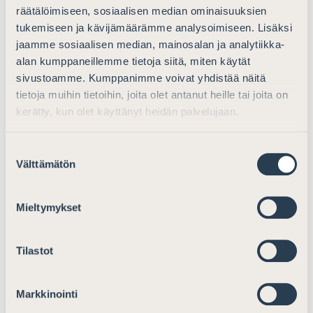
Asianajajaliitto kiinnittää huomiota myös Euroopan
räätälöimiseen, sosiaalisen median ominaisuuksien
neuvoston piirissä tehtyyn ehdotukseen lakimiehen
tukemiseen ja kävijämäärämme analysoimiseen. Lisäksi
ammattia koskevan yleissopimuksen laatimisesta.
jaamme sosiaalisen median, mainosalan ja analytiikka-
alan kumppaneillemme tietoja siitä, miten käytät
(Erityisesti Euroopan neuvoston parlamentaarisen
sivustoamme. Kumppanimme voivat yhdistää näitä
yleiskokouksen Suositus 2121 (2018). Ehdotus
tietoja muihin tietoihin, joita olet antanut heille tai joita on
yleissopimukseksi lakimiehen ammatista (dok. 14453)).
kerätty, kun olet käyttänyt heidän palvelujaan.
Asianajajaliitto pitää tärkeänä, että Suomi pitää esillä
kansainvälisessä ihmisoikeuspolitiikassa itsenäisen
asianajajakunnan merkitystä oikeusvaltion tilan
Suostumuksen
Välttämätön
valinta
arvioinnissa.
Asianajajaliitto pitää tärkeänä, että selonteon
Mieltymykset
jatkovalmistelussa otetaan huomioon
oikeusvaltioperiaatteen turvaamisen lisäksi myös
Tilastot
oikeuksiinsa pääsyn turvaaminen (Access to justice) ja
sen eri näkökulmat. Yksi keskeinen toimivan
oikeusvaltion peruspilari on se, että jokaisella on myös
Markkinointi
tosiasiallinen mahdollisuus päästä kohtuullisessa ajassa