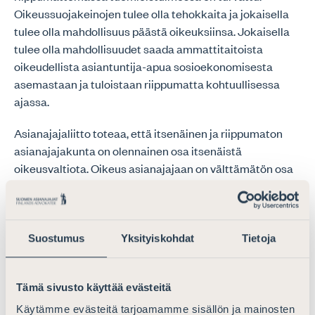
Oikeussuojakeinojen tulee olla tehokkaita ja jokaisella
tulee olla mahdollisuus päästä oikeuksiinsa. Jokaisella
tulee olla mahdollisuudet saada ammattitaitoista
oikeudellista asiantuntija-apua sosioekonomisesta
asemastaan ja tuloistaan riippumatta kohtuullisessa
ajassa.
Asianajajaliitto toteaa, että itsenäinen ja riippumaton
asianajajakunta on olennainen osa itsenäistä
oikeusvaltiota. Oikeus asianajajaan on välttämätön osa
oikeutta oikeudenmukaiseen oikeudenkäyntiin, joka on
tunnustettu osana useita ihmisoikeusinstrumenttien
järjestelmiä. Asianajaliitto viittaa asiassa Suomea
sitovien ihmisoikeusvelvoitteiden lisäksi tuomareiden ja
Suostumus
Yksityiskohdat
Tietoja
lakimiesten riippumattomuutta käsittelevän YK:n
erityisraportoijan raporttiin vuodelta 2018 (Report of the
Tämä sivusto käyttää evästeitä
Special Rapporteur on the independence of judges and
lawyers (A/73/365, 73rd session of the GA).
Käytämme evästeitä tarjoamamme sisällön ja mainosten