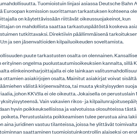
ahdollisuutta. Tuomioistuin linjasi asiassa Deutsche Bahn A
ttä Euroopan komission suorittaman tarkastuksen kohteena ole
ittajalla on käytettävissään riittävät oikeussuojakeinot, kun
ittajan on mahdollista saattaa tarkastuspäätöstä koskeva asia 
stuimen tutkittavaksi. Direktiivin päällimmäisenä tarkoitukse
:n ja sen jäsenvaltioiden kilpailuoikeuden soveltamista.
ollisuuden puute tarkastusten osalta on olennainen. Kansallis
on erityinen ongelma puolustautumisoikeuksien kannalta, sillä 
alta elinkeinonharjoittajalla ei ole lainkaan valitusmahdollisu
 ottamien asiakirjojen osalta. Mainitut asiakirjat voivat sisält
päämiehen välistä kirjeenvaihtoa, tai muuta yksityisyyden suoj
aalia, johon KKV:lla ei ole oikeutta. Jokaisella on perustuslain 
 yksityisyyteensä. Vain vakavien rikos- ja kilpailunrajoitusepäil
aan hyvin poikkeuksellisissa ja valvotuissa olosuhteissa tästä
 poiketa. Perustuslaista poikkeamisen tulee perustua aina lakii
n aina juridinen vastuu tilanteissa, joissa he ylittävät toimivalt
toiminnan saattaminen tuomioistuinkontrollin alaiseksi on er