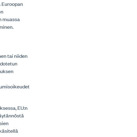
ja Euroopan
en
un muassa
minen.
en tai niiden
hdotetun
tuksen
utumisoikeudet
uksessa, EU:n
käytännöstä
sien
äsitellä