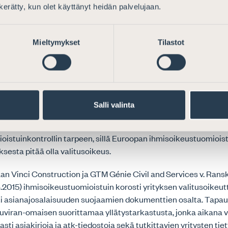
lisuutta puolustautua viranomaisten mahdollisilta menettelyvi
n kerätty, kun olet käyttänyt heidän palvelujaan.
hteydessä.
isoikeustuomioistuin on ratkaisuissaan korostanut, että yrityks
Mieltymykset
Tilastot
anomaisen mahdollisia virhearvioita ja mielivaltaa vastaan. Es
von ym. v. Ranska Euroopan ihmisoikeustuomioistuin toteaa n
en kohteeksi joutuvan tulee voida saattaa tuomioistuimen arv
sen että sen nojalla suoritettujen toimien lainmukaisuus. My
ioistuimen ratkaisu Sociétés Colas Est. v. Ranska ilmaisee se
Salli valinta
jata yrityksiä viranomaisten mahdollisilta väärinkäytöksiltä
trollin kautta. Niin ikään ratkaisu Delta Pekárny A.S. v. Tšekin
ioistuinkontrollin tarpeen, sillä Euroopan ihmisoikeustuomio
ksesta pitää olla valitusoikeus.
an Vinci Construction ja GTM Génie Civil and Services v. Rans
4.2015) ihmisoikeustuomioistuin korosti yrityksen valitusoikeut
 asianajosalaisuuden suojaamien dokumenttien osalta. Tapau
luviran-omaisen suorittamaa yllätystarkastusta, jonka aikana 
sti asiakirjoja ja atk-tiedostoja sekä tutkittavien yritysten tie