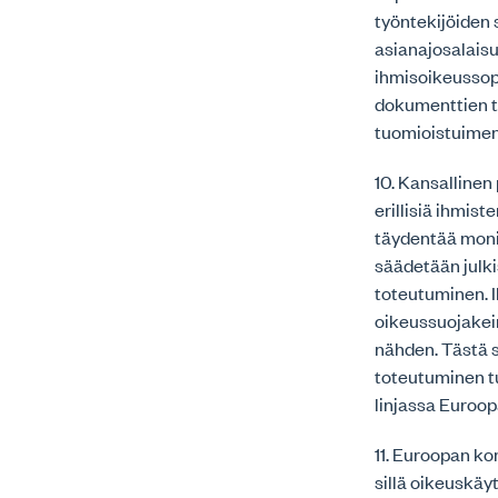
työntekijöiden
asianajosalaisu
ihmisoikeussop
dokumenttien ta
tuomioistuimen 
10. Kansallinen
erillisiä ihmis
täydentää moni
säädetään julki
toteutuminen. 
oikeussuojakei
nähden. Tästä 
toteutuminen tu
linjassa Euroo
11. Euroopan ko
sillä oikeuskä