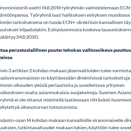
keinoministeriö asetti 14.6.2019 työryhmän valmistelemaan ECN+
ytäntöönpanoa. Työryhmä laati hallituksen esityksen muodossa
tinnön tarkoituksena on tuoda ECN+-direktiivin kansallisen t
utokset kilpailulakiin. Esitysluonnosta koskeva lausuntokierr
 päättyy 24.6.2020.
ittaa perustuslaillinen puute: tehokas valitusoikeus puuttu
teissa
ivin 3 artiklan 2 kohdan mukaan jäsenvaltioiden tulee varmista
lpailuviranomaisten on käyttäessään direktiivissä tarkoitettuja
ionin oikeuden yleisiä periaatteita ja sovellettava yritysten
oikeuksien osalta asianmukaisia suojakeinoja. Suomen Asianaj
öryhmä ei ole ottanut mietintöä laatiessaan riittävästi huomioo
dellytettyä oikeusturvan toteutumista.
johdanto-osan 14 kohdan mukaan kansallisille viranomaiselle dire
uuksien, tutkintavaltuudet mukaan lukien, käyttöön tulee sove