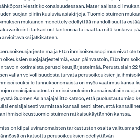
 sähköpostiviestit kokonaisuudessaan. Materiaalissa oli mukan
uden suojan piiriin kuuluvia asiakirjoja. Tuomioistuimen muka
imuksen mukainen menettely edellyttää mahdollisuutta estää 
kavarikointi tarkastustilanteessa tai saattaa sitä koskeva pä
arvioitavaksi jälkikäteen.
 perusoikeusjärjestelmä ja EU:n ihmisoikeussopimus eivät ole t
ten oikeuksien suojajärjestelmiä, vaan päinvastoin, EU:n ihmis
n tavoin kotimaista perusoikeusjärjestelmää. Perustuslain 22 
sen vallan velvollisuudesta turvata perusoikeuksien ja ihmiso
Ihmisoikeuksille tunnuksenomaista on myös vaatimus kansalli
nojen ensisijaisuudesta ihmisoikeuksien kansainvälisiin suoj
syystä Suomen Asianajajaliitto katsoo, että puolustautumisoi
lisi ensisijaisesti varmistaa kansallisesti siten, että kansallin
pan ihmisoikeustuomioistuimen ratkaisukäytännön kanssa.
mission kilpailuviranomaisten tarkastusten osalta valitusmahdo
ytännössä on katsottu perusoikeuksien edellyttävän