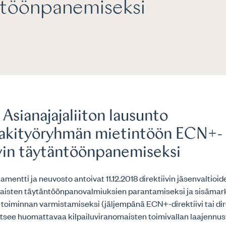
ntöönpanemiseksi
Asianajajaliiton lausunto
ulakityöryhmän mietintöön ECN+-
ivin täytäntöönpanemiseksi
amentti ja neuvosto antoivat 11.12.2018 direktiivin jäsenvaltioid
maisten täytäntöönpanovalmiuksien parantamiseksi ja sisämar
oiminnan varmistamiseksi (jäljempänä ECN+-direktiivi tai dire
itsee huomattavaa kilpailuviranomaisten toimivallan laajennus