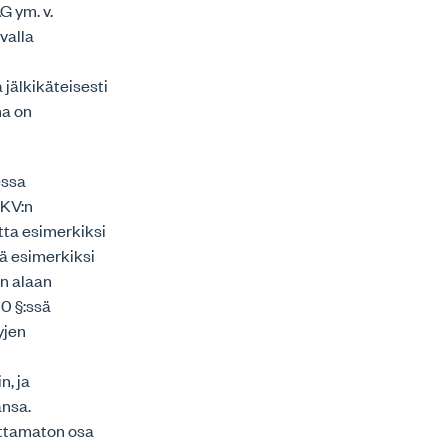
G ym. v.
valla
jälkikäteisesti
na on
essa
KKV:n
utta esimerkiksi
ää esimerkiksi
an alaan
10 §:ssä
yjen
n, ja
ansa.
ottamaton osa