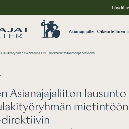
Löydä as
Asianajajalle
Oikeudellinen 
pailulakityöryhmän mietintöön ECN+-direktiivin täytäntöönpanemiseksi
T
 Asianajajaliiton lausunto
lulakityöryhmän mietintöön
irektiivin