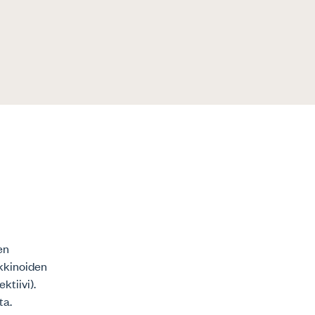
en
kkinoiden
ktiivi).
ta.