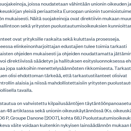
suojakeinoja, joissa noudatetaan vähintään unionin oikeuden 
keuskirjan yleisiä periaatteita Euroopan unionin tuomioistuim
n mukaisesti. Näitä suojakeinoja ovat direktiivin mukaan mu
hallintoon sekä yritysten puolustautumisoikeuksien kunnioitta
anteet ovat yrityksille raskaita sekä kuluttavia prosesseja.
eessa elinkeinonharjoittajan edustajien tulee toimia tarkasti
aisten ohjeiden mukaisesti ja ohjeiden noudattamatta jättämin
oi direktiivissä säädetyn ja hallituksen esitysluonnoksessa e
taa jopa sakkoihin menettelysäännösten rikkomisesta. Tarkas
uen olisi ehdottoman tärkeää, että tarkastustilanteet olisivat
trollin alaisia ja niissä mahdollistettaisiin yritysten puolusta
llisella tavalla.
ustautua on vahvistettu kilpailusääntöjen täytäntöönpanoaset
jan 48 artiklassa sekä unionin oikeuskäytännössä (Ks. oikeus
/06 P, Groupe Danone [2007], kohta 68.) Puolustautumisoikeuk
keva väite voidaan kuitenkin nykyisen lainsäädännön mukaan k