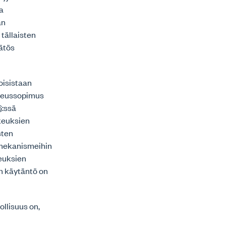
a
an
tällaisten
ätös
oisistaan
oikeussopimus
§:ssä
ikeuksien
sten
amekanismeihin
keuksien
en käytäntö on
llisuus on,