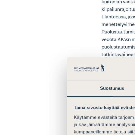
kuitenkin vasta
kilpailunrajoit
tilanteessa, jo
menettelyvirhee
Puolustautumiso
vedota KKV:n m
puolustautumisoi
tutkintavaihee
mikäli todiste 
7. Euroopan ihm
asianosaisen o
Suostumus
päätökset, jotk
periaatteesta o
vain poikkeukse
Tämä sivusto käyttää eväste
että henkilön o
Käytämme evästeitä tarjoama
ei pääse kuite
ja kävijämäärämme analysoim
perustuslaissa s
kumppaneillemme tietoja siitä