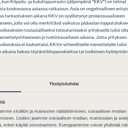
, kun Kilpailu- ja kuluttajavirasto (jäljempänä ”KKV”) on tehnyt
usta koskevassa asiassa ratkaisun. Asia on ongelmallinen erityi
ssa tarkastuksen aikana KKV on syyllistynyt prosessuaaliseen
seen, jolla voi olla merkittävä vaikutus pääasian lopputulokse
ikeuksien tosiasialliseksi toteutumiseksi yrityksellä tulisi ol
enettelyvirheeseen jo tutkintavaiheen aikana. Jotta yrityksen
keuksia ei loukattaisi, KKV:n virheelliselle menettelylle tulisi 
n aikana hakea täytäntöönpanokieltoa tai todisteen hyödyntäm
on päätynyt KKV:lle virheellisen menettelyn seurauksena.
isoikeussopimuksen 6. artikla ja EU:n perusoikeuskirjan 47. ar
ikeuden saattaa riippumattoman tuomioistuimen käsiteltäväksi
Yksityiskohdat
a vaikuttavat asianosaisen oikeuksiin ja velvollisuuksiin. Vasta
n säädetty Suomen perustuslain 21 §:ssä. Valitusoikeutta voida
llisesti ja hyväksyttävästä syystä suhteellisuusperiaatetta nou
itä
ikeusturva taataan yksittäistapauksissa. Elinkeinonharjoittaji
mme sisällön ja mainosten räätälöimiseen, sosiaalisen median
nkaan Euroopan ihmisoikeussopimuksessa, EU:n perusoikeuskir
iseen. Lisäksi jaamme sosiaalisen median, mainosalan ja analy
äädetyllä tavalla toteutumaan, sillä elinkeinonharjoittajalle ei 
, miten käytät sivustoamme. Kumppanimme voivat yhdistää näitä t