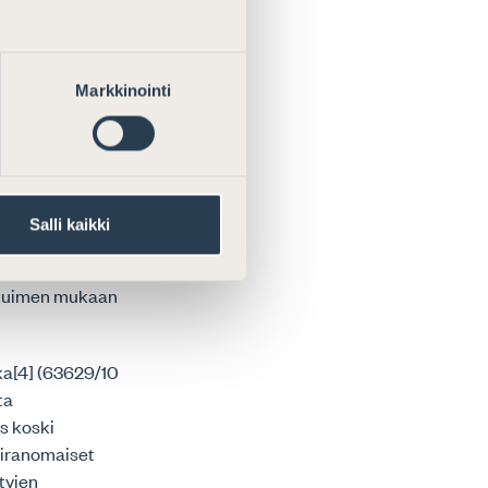
rheiltä
illä tulee olla
Markkinointi
imerkiksi
imenomaisesti,
ioitavaksi sekä
ös
lkeästi valtion
Salli kaikki
 tasavalta
istuimen mukaan
ka[4] (63629/10
ta
s koski
viranomaiset
ttyjen