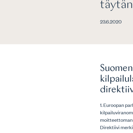
täytä
23.6.2020
Suomen 
kilpail
direkti
1. Euroopan parl
kilpailuvirano
moitteettoman t
Direktiivi merk