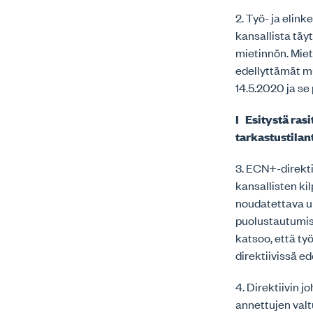
2. Työ- ja elin
kansallista tä
mietinnön. Mie
edellyttämät mu
14.5.2020 ja se
I Esitystä ras
tarkastustilan
3. ECN+-direkti
kansallisten ki
noudatettava un
puolustautumis
katsoo, että ty
direktiivissä e
4. Direktiivin 
annettujen valt