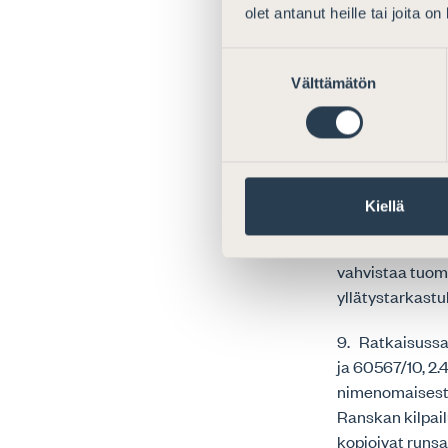
turvattu mahdol
olet antanut heille tai joita o
tarkastuksen y
Suostumuksen
8. Euroopan ihm
Välttämätön
valinta
vahva suoja vir
ratkaisussa Ra
että tarkastuks
tarkastuspäätök
ihmisoikeustuom
Kiellä
velvoitteen suo
tuomioistuinkon
vahvistaa tuom
yllätystarkastu
9. Ratkaisussa
ja 60567/10, 2.
nimenomaisesti
Ranskan kilpai
kopioivat runsaa