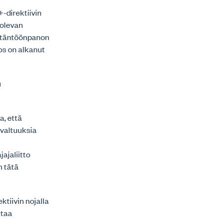
-direktiivin
 olevan
äytäntöönpanon
os on alkanut
u
a, että
 valtuuksia
ajaliitto
n tätä
ktiivin nojalla
ltaa