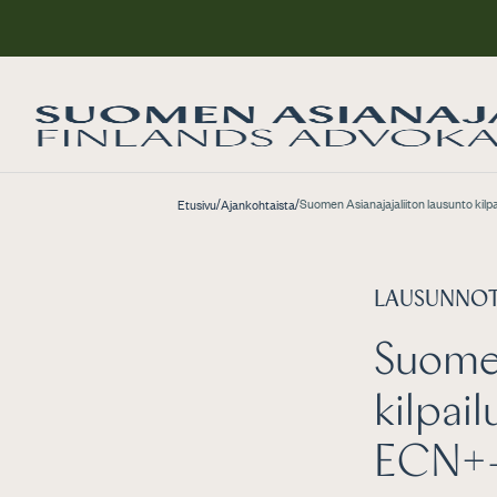
/
/
Suomen Asianajajaliiton lausunto kil
Etusivu
Ajankohtaista
LAUSUNNO
Suomen
kilpai
ECN+-d