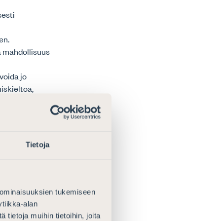
sesti
en.
la mahdollisuus
voida jo
iskieltoa,
tikla turvaavat
 sellaiset
Tietoja
avasti
an rajoittaa
dattaen ja niin,
en oikeusturva
 ominaisuuksien tukemiseen
jassa eikä
tiikka-alan
ole laissa
ietoja muihin tietoihin, joita