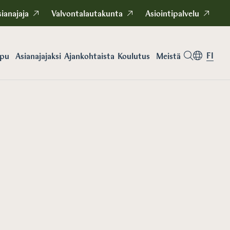
ianajaja
Valvontalautakunta
Asiointipalvelu
FI
apu
Asianajajaksi
Koulutus
Meistä
Ajankohtaista