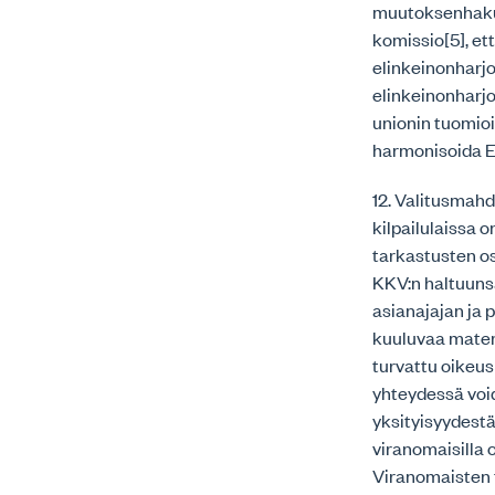
muutoksenhakum
komissio[5], e
elinkeinonharjo
elinkeinonharjo
unionin tuomioi
harmonisoida EU
12. Valitusmahd
kilpailulaissa 
tarkastusten os
KKV:n haltuunsa
asianajajan ja 
kuuluvaa materi
turvattu oikeus
yhteydessä void
yksityisyydestä
viranomaisilla o
Viranomaisten 