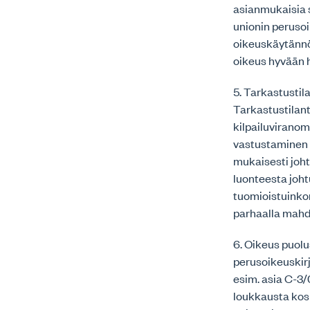
asianmukaisia 
unionin perusoi
oikeuskäytännö
oikeus hyvään 
5. Tarkastustil
Tarkastustilant
kilpailuviranom
vastustaminen v
mukaisesti joh
luonteesta joht
tuomioistuinkon
parhaalla mahdo
6. Oikeus puol
perusoikeuskir
esim. asia C-3
loukkausta kos