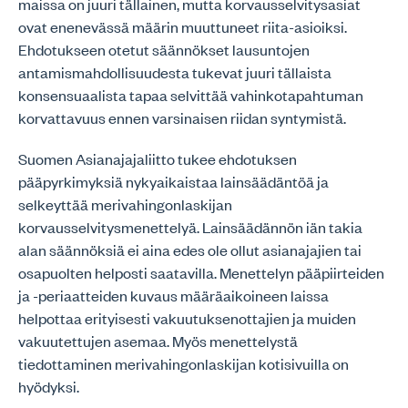
maissa on juuri tällainen, mutta korvausselvitysasiat
ovat enenevässä määrin muuttuneet riita-asioiksi.
Ehdotukseen otetut säännökset lausuntojen
antamismahdollisuudesta tukevat juuri tällaista
konsensuaalista tapaa selvittää vahinkotapahtuman
korvattavuus ennen varsinaisen riidan syntymistä.
Suomen Asianajajaliitto tukee ehdotuksen
pääpyrkimyksiä nykyaikaistaa lainsäädäntöä ja
selkeyttää merivahingonlaskijan
korvausselvitysmenettelyä. Lainsäädännön iän takia
alan säännöksiä ei aina edes ole ollut asianajajien tai
osapuolten helposti saatavilla. Menettelyn pääpiirteiden
ja -periaatteiden kuvaus määräaikoineen laissa
helpottaa erityisesti vakuutuksenottajien ja muiden
vakuutettujen asemaa. Myös menettelystä
tiedottaminen merivahingonlaskijan kotisivuilla on
hyödyksi.