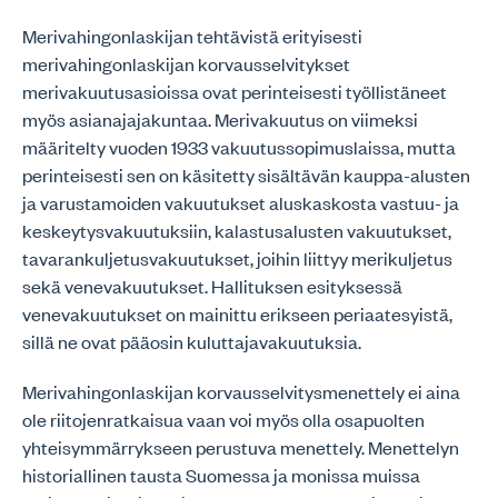
Merivahingonlaskijan tehtävistä erityisesti
merivahingonlaskijan korvausselvitykset
merivakuutusasioissa ovat perinteisesti työllistäneet
myös asianajajakuntaa. Merivakuutus on viimeksi
määritelty vuoden 1933 vakuutussopimuslaissa, mutta
perinteisesti sen on käsitetty sisältävän kauppa-alusten
ja varustamoiden vakuutukset aluskaskosta vastuu- ja
keskeytysvakuutuksiin, kalastusalusten vakuutukset,
tavarankuljetusvakuutukset, joihin liittyy merikuljetus
sekä venevakuutukset. Hallituksen esityksessä
venevakuutukset on mainittu erikseen periaatesyistä,
sillä ne ovat pääosin kuluttajavakuutuksia.
Merivahingonlaskijan korvausselvitysmenettely ei aina
ole riitojenratkaisua vaan voi myös olla osapuolten
yhteisymmärrykseen perustuva menettely. Menettelyn
historiallinen tausta Suomessa ja monissa muissa