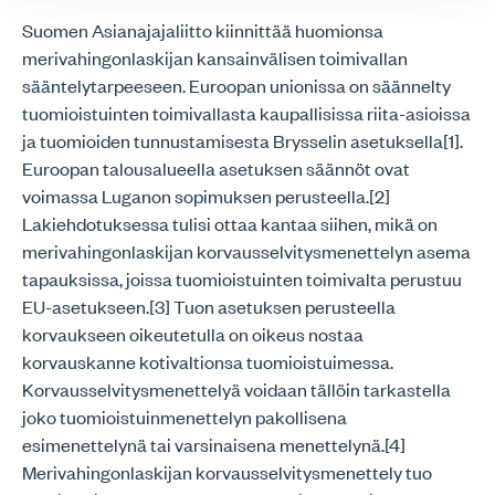
Suomen Asianajajaliitto kiinnittää huomionsa
merivahingonlaskijan kansainvälisen toimivallan
sääntelytarpeeseen. Euroopan unionissa on säännelty
tuomioistuinten toimivallasta kaupallisissa riita-asioissa
ja tuomioiden tunnustamisesta Brysselin asetuksella[1].
Euroopan talousalueella asetuksen säännöt ovat
voimassa Luganon sopimuksen perusteella.[2]
Lakiehdotuksessa tulisi ottaa kantaa siihen, mikä on
merivahingonlaskijan korvausselvitysmenettelyn asema
tapauksissa, joissa tuomioistuinten toimivalta perustuu
EU-asetukseen.[3] Tuon asetuksen perusteella
korvaukseen oikeutetulla on oikeus nostaa
korvauskanne kotivaltionsa tuomioistuimessa.
Korvausselvitysmenettelyä voidaan tällöin tarkastella
joko tuomioistuinmenettelyn pakollisena
esimenettelynä tai varsinaisena menettelynä.[4]
Merivahingonlaskijan korvausselvitysmenettely tuo