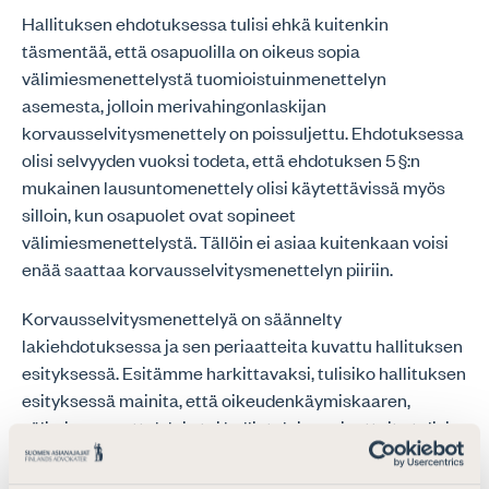
Hallituksen ehdotuksessa tulisi ehkä kuitenkin
täsmentää, että osapuolilla on oikeus sopia
välimiesmenettelystä tuomioistuinmenettelyn
asemesta, jolloin merivahingonlaskijan
korvausselvitysmenettely on poissuljettu. Ehdotuksessa
olisi selvyyden vuoksi todeta, että ehdotuksen 5 §:n
mukainen lausuntomenettely olisi käytettävissä myös
silloin, kun osapuolet ovat sopineet
välimiesmenettelystä. Tällöin ei asiaa kuitenkaan voisi
enää saattaa korvausselvitysmenettelyn piiriin.
Korvausselvitysmenettelyä on säännelty
lakiehdotuksessa ja sen periaatteita kuvattu hallituksen
esityksessä. Esitämme harkittavaksi, tulisiko hallituksen
esityksessä mainita, että oikeudenkäymiskaaren,
välimiesmenettelylain tai hallintolain periaatteita tulisi
tapauksen mukaan soveltaa analogisesti. Keskeisintä
olisi, että kaikilla osapuolilla olisi riittävä oikeus asiansa