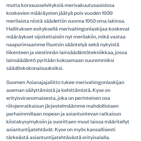
mutta korvausselvityksiä merivakuutusasioissa
koskevien määräysten jäätyä pois vuoden 1939
merilaista niistä säädettiin vuonna 1953 oma lakinsa.
Hallituksen esityksellä merivahingonlaskijaa koskevat
määräykset sijoitettaisiin nyt merilakiin, mikä vastaa
naapurimaamme Ruotsin sääntelyä sekä nykyistä
liikenteen ja viestinnän lainsäädäntötekniikkaa, jossa
lainsäädäntö pyritään kokoamaan suuremmiksi
säädöskokonaisuuksiksi.
Suomen Asianajajaliitto tukee merivahingonlaskijan
aseman säilyttämistä ja kehittämistä. Kyse on
erityisviranomaisesta, joka on perinteinen osa
riitojenratkaisun järjestelmäämme mahdollistaen
parhaimmillaan nopean ja asiantuntevan ratkaisun
kiistakysymyksiin ja suorittaen muut laissa määritellyt
asiantuntijatehtävät. Kyse on myös kansallisesti
tärkeästä asiantuntijatehtävästä erityisalalla.