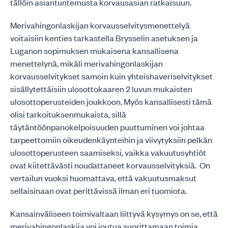
tällöin asiantuntemusta korvausasian ratkaisuun.
Merivahingonlaskijan korvausselvitysmenettelyä
voitaisiin kenties tarkastella Brysselin asetuksen ja
Luganon sopimuksen mukaisena kansallisena
menettelynä, mikäli merivahingonlaskijan
korvausselvitykset samoin kuin yhteishaveriselvitykset
sisällytettäisiin ulosottokaaren 2 luvun mukaisten
ulosottoperusteiden joukkoon. Myös kansallisesti tämä
olisi tarkoituksenmukaista, sillä
täytäntöönpanokelpoisuuden puuttuminen voi johtaa
tarpeettomiin oikeudenkäynteihin ja viivytyksiin pelkän
ulosottoperusteen saamiseksi, vaikka vakuutusyhtiöt
ovat kiitettävästi noudattaneet korvausselvityksiä. On
vertailun vuoksi huomattava, että vakuutusmaksut
sellaisinaan ovat perittävissä ilman eri tuomiota.
Kansainväliseen toimivaltaan liittyvä kysymys on se, että
merivahingonlaskija voi joutua suorittamaan toimia