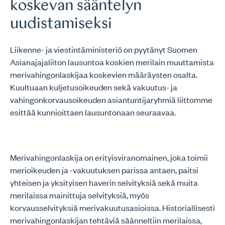
koskevan sääntelyn
uudistamiseksi
Liikenne- ja viestintäministeriö on pyytänyt Suomen
Asianajajaliiton lausuntoa koskien merilain muuttamista
merivahingonlaskijaa koskevien määräysten osalta.
Kuultuaan kuljetusoikeuden sekä vakuutus- ja
vahingonkorvausoikeuden asiantuntijaryhmiä liittomme
esittää kunnioittaen lausuntonaan seuraavaa.
Merivahingonlaskija on erityisviranomainen, joka toimii
merioikeuden ja -vakuutuksen parissa antaen, paitsi
yhteisen ja yksityisen haverin selvityksiä sekä muita
merilaissa mainittuja selvityksiä, myös
korvausselvityksiä merivakuutusasioissa. Historiallisesti
merivahingonlaskijan tehtäviä säänneltiin merilaissa,