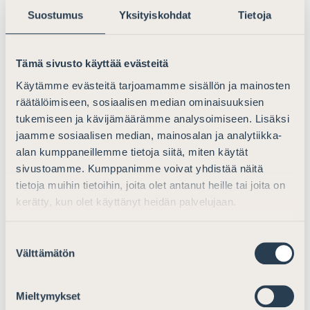
esittämiseen. Yhteishaveriselvityksen osalta
Suostumus
Yksityiskohdat
Tietoja
menettelyn kuvaaminen lainsäädännössä on
ymmärrettävästi haastavaa, mutta menettely ilmenee
York-Antwerpen-säännöistä sekä kansainvälisen
Tämä sivusto käyttää evästeitä
merioikeusjärjestön vuonna 2016 julkaisemasta
Käytämme evästeitä tarjoamamme sisällön ja mainosten
ohjeistuksesta.
räätälöimiseen, sosiaalisen median ominaisuuksien
tukemiseen ja kävijämäärämme analysoimiseen. Lisäksi
Korvausselvityshakemuksen esittäminen katkaisee
jaamme sosiaalisen median, mainosalan ja analytiikka-
vanhentumista koskevan lainsäädännön sanamuotoa
alan kumppaneillemme tietoja siitä, miten käytät
koskevan tulkintamme perusteella saamisen
sivustoamme. Kumppanimme voivat yhdistää näitä
vanhentumisen, mutta selvyyden vuoksi esitämme
tietoja muihin tietoihin, joita olet antanut heille tai joita on
harkittavaksi tämän seikan sisällyttämistä lakiin tai
kerätty, kun olet käyttänyt heidän palvelujaan.
mainintaa siitä hallituksen esityksessä.
Suostumuksen
Katsomme keskeiseksi uudistukseksi
Välttämätön
valinta
korvausselvitysmenettelyn kustannusten sääntelyn. Sen
lisäksi, että ehdotuksessa määritellään lakitasolla
Mieltymykset
varsinaisten korvausselvitysmenettelykustannusten