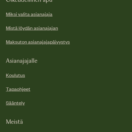
Oikeudellinen apu
Miksi valita asianajaja
Mistä löydän asianajajan
Maksuton asianajajapäivystys
Asianajajalle
Koulutus
Tapaohjeet
Sääntely
Meistä