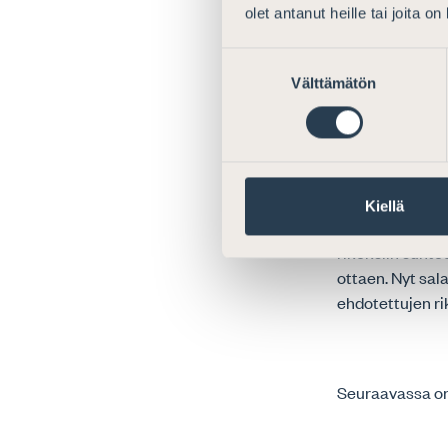
tahallisuutensa
olet antanut heille tai joita o
minkäänlainen t
Suostumuksen
Säädönmuutokse
Välttämätön
valinta
rangaistusaste
salaisten pakk
aina suhtautua 
Asianajajaliitt
Kiellä
pakkokeinojen 
rikoksiin suht
ottaen. Nyt sal
ehdotettujen r
Seuraavassa on