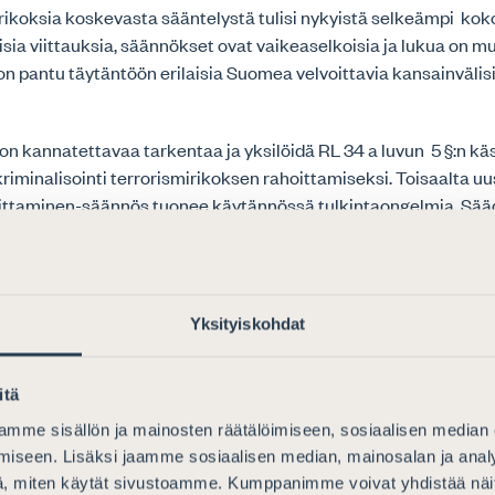
irikoksia koskevasta sääntelystä tulisi nykyistä selkeämpi kok
isia viittauksia, säännökset ovat vaikeaselkoisia ja lukua on 
n pantu täytäntöön erilaisia Suomea velvoittavia kansainväli
n kannatettavaa tarkentaa ja yksilöidä RL 34 a luvun 5 §:n käs
riminalisointi terrorismirikoksen rahoittamiseksi. Toisaalta uus
hoittaminen-säännös tuonee käytännössä tulkintaongelmia. Sä
steella on vaara, että lainkohtaa sovelletaan matalalla kynny
yy sillä, että ”tietoisena siitä, että niillä rahoitetaan henkilöä,
sittämiensä uhkauksiensa tai hänen toiminnastaan muuten saa
mii..”. Rikosoikeudellisen sääntelyn tarkkarajaisuusvaatimus ei
Yksityiskohdat
ty ehdotetussa terroristin rahoittamisrikoksessa, josta esite
tusmaksimia. Eteen saattaa tulla myös rajanveto-ongelmia se
itä
tettava henkilö lainkohdan ”terroristin” varsin tulkinnanvara
ittäistapauksessa ja minkä asteisia lausumia ja uhkauksia olisi 
mme sisällön ja mainosten räätälöimiseen, sosiaalisen median
hallisuus terroristin rahoittamisesta pystytään käytännössä n
iseen. Lisäksi jaamme sosiaalisen median, mainosalan ja analy
ta miten rahoittaja pystyy riittävästi puolustautumaan ja osoi
, miten käytät sivustoamme. Kumppanimme voivat yhdistää näitä t