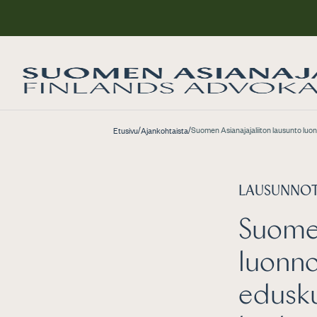
/
/
Suomen Asianajajaliiton lausunto luo
Etusivu
Ajankohtaista
LAUSUNNO
Suomen
luonno
edusku