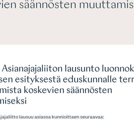
ien säännösten muuttamis
Asianajajaliiton lausunto luonno
sen esityksestä eduskunnalle ter
amista koskevien säännösten
iseksi
ajaliitto lausuu asiassa kunnioittaen seuraavaa: