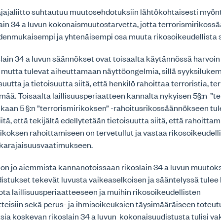
ajaliitto suhtautuu muutosehdotuksiin lähtökohtaisesti myönt
ain 34 a luvun kokonaismuutostarvetta, jotta terrorismirikossä
yhdenmukaisempi ja yhtenäisempi osa muuta rikosoikeudellista 
lain 34 a luvun säännökset ovat toisaalta käytännössä harvoin
 mutta tulevat aiheuttamaan näyttöongelmia, sillä syyksilukem
isuutta ja tietoisuutta siitä, että henkilö rahoittaa terroristia, t
yhmää. Toisaalta laillisuusperiaatteen kannalta nykyisen 5§:n ”te
aan 5 §:n ”terrorismirikoksen” -rahoitusrikossäännökseen tu
tä, että tekijältä edellytetään tietoisuutta siitä, että rahoitt
rikoksen rahoittamiseen on tervetullut ja vastaa rikosoikeudell
karajaisuusvaatimukseen.
o on jo aiemmista kannanotoissaan rikoslain 34 a luvun muutoks
distukset tekevät luvusta vaikeaselkoisen ja sääntelyssä tulee 
ota laillisuusperiaatteeseen ja muihin rikosoikeudellisten
tteisiin sekä perus- ja ihmisoikeuksien täysimääräiseen toteu
sia koskevan rikoslain 34 a luvun kokonaisuudistusta tulisi vak