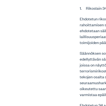
1. Rikoslain 3
Ehdotetun rikos
rahoittamisen 
ehdotetaan säi
laillisuusperia
toimijoiden pä
Säännöksen sov
edellyttävän sä
joissa on näyttö
terrorismirikos
tekojen osalta
seuraamusharki
oikeutettu saa
varmistaa epäil
Ehdotetun 34 a