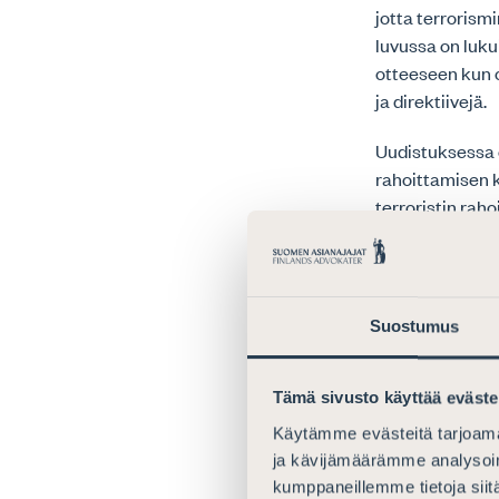
jotta terrorism
luvussa on luku
otteeseen kun o
ja direktiivejä.
Uudistuksessa o
rahoittamisen k
terroristin ra
sanamuodon peru
teonkuvaus täytt
lausumiensa, e
perusteella toi
Suostumus
välttämättä täy
vuoden rangais
Tämä sivusto käyttää eväste
täyttääkö rahoi
kulloisessa yks
Käytämme evästeitä tarjoama
rahoittajan ta
ja kävijämäärämme analysoim
toteen. Toisaal
kumppaneillemme tietoja siitä