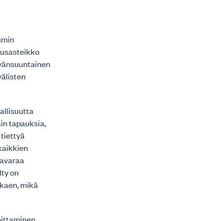
ismin
tusasteikko
yvänsuuntainen
välisten
allisuutta
in tapauksia,
 tiettyä
 kaikkien
mavaraa
lty on
lkaen, mikä
oittaminen