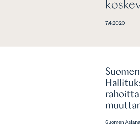
koskev
7.4.2020
Suomen 
Hallituk
rahoitt
muuttam
Suomen Asianaj