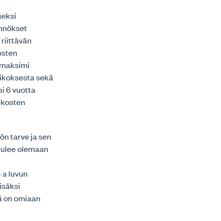
seksi
ännökset
 riittävän
osten
smaksimi
rikoksesta sekä
i 6 vuotta
ikosten
ön tarve ja sen
 tulee olemaan
 a luvun
isäksi
ä on omiaan