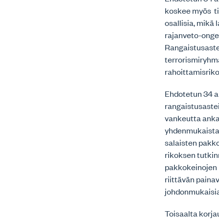
koskee myös til
osallisia, mikä
rajanveto-ongel
Rangaistusaste
terrorismiryhmä
rahoittamisrik
Ehdotetun 34 a 
rangaistusaste
vankeutta anka
yhdenmukaistaa 
salaisten pakk
rikoksen tutkin
pakkokeinojen k
riittävän paina
johdonmukaisia
Toisaalta korja