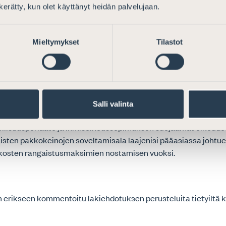
 puuttumisen tilanteessa, jossa hän ei uskonut henkilön tosias
n kerätty, kun olet käyttänyt heidän palvelujaan.
erroristi.
t johtaisivat terrorismiryhmän rahoittamisesta tuomittavan
Mieltymykset
Tilastot
ikon tuntuvaan ankaroitumiseen ja samalla mahdollistaa my
okeinojen soveltamisalan. Pakkokeinojen käyttöalan laajentum
varovasti ja perusteellisella harkinnalla.
o on jo aiemmin todennut, että tulisi noudattaa varovaista linjaa
Salli valinta
sovellettavuuden laajentamisessa rangaistusasteikoltaan lie
eellisuusperiaate ja ihmisoikeussopimuksen suojaamat oikeud
aisten pakkokeinojen soveltamisala laajenisi pääasiassa johtu
ikosten rangaistusmaksimien nostamisen vuoksi.
 erikseen kommentoitu lakiehdotuksen perusteluita tietyiltä k