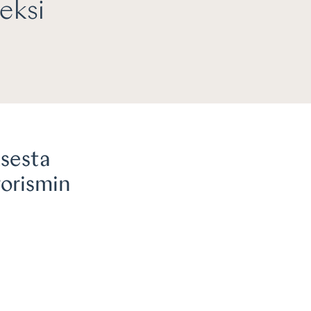
eksi
ksesta
rorismin