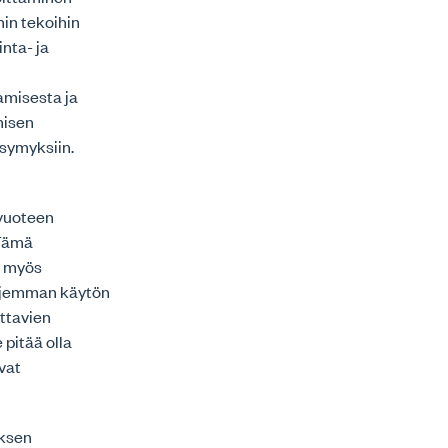
hin tekoihin
nta- ja
amisesta ja
misen
symyksiin.
 vuoteen
 Tämä
i myös
aajemman käytön
ittavien
 pitää olla
vat
uksen