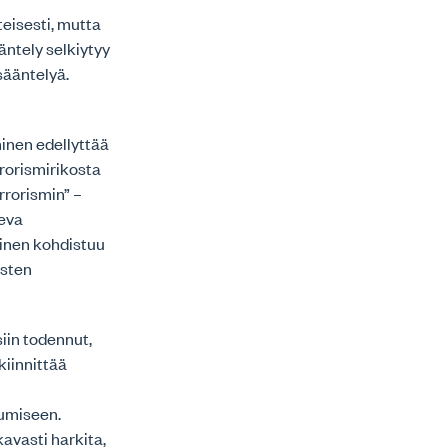
eisesti, mutta
äntely selkiytyy
sääntelyä.
inen edellyttää
errorismirikosta
rrorismin” –
leva
aminen kohdistuu
isten
iin todennut,
kiinnittää
tumiseen.
avasti harkita,