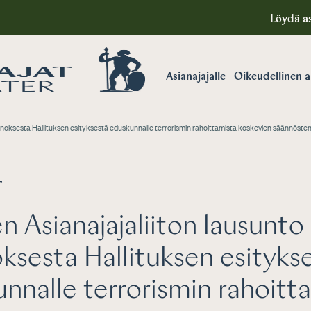
Löydä as
Asianajajalle
Oikeudellinen 
nnoksesta Hallituksen esityksestä eduskunnalle terrorismin rahoittamista koskevien säännöste
T
 Asianajajaliiton lausunto
ksesta Hallituksen esityks
nnalle terrorismin rahoitt