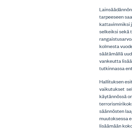
Lainsäädännön 
tarpeeseen saa
kattavimmiksi j
selkeiksi sekä
rangaistusarvo
kolmesta vuode
säätämällä uude
vankeutta lisää
tutkinnassa en
Hallituksen esi
vaikutukset se
käytännössä on
terrorismiriko
säännösten laaj
muutoksessa eh
lisäämään koko