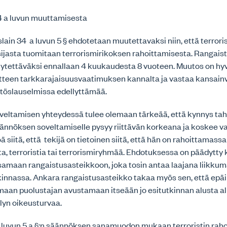
4 a luvun muuttamisesta
lain 34 a luvun 5 § ehdotetaan muutettavaksi niin, että terror
sijasta tuomitaan terrorismirikoksen rahoittamisesta. Rangais
lytettäväksi ennallaan 4 kuukaudesta 8 vuoteen. Muutos on h
atteen tarkkarajaisuusvaatimuksen kannalta ja vastaa kansain
ätöslauselmissa edellyttämää.
eltamisen yhteydessä tulee olemaan tärkeää, että kynnys tah
ännöksen soveltamiselle pysyy riittävän korkeana ja koskee va
ä siitä, että tekijä on tietoinen siitä, että hän on rahoittamassa
ta, terroristia tai terrorismiryhmää. Ehdotuksessa on päädytty
 samaan rangaistusasteikkoon, joka tosin antaa laajana liikku
nnassa. Ankara rangaistusasteikko takaa myös sen, että epäi
maan puolustajan avustamaan itseään jo esitutkinnan alusta a
lyn oikeusturvaa.
 luvun 5 a §:n säännöksen sanamuodon mukaan terroristin rah