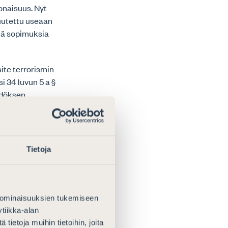
onaisuus. Nyt
muutettu useaan
siä sopimuksia
ite terrorismin
i 34 luvun 5 a §
ädöksen
ksellä, jos
 joka
tujen tietojen
 näin
Tietoja
tään kuuden
n suhteen,
isen määritelmän
oltava, jotta
 ominaisuuksien tukemiseen
äyttämään
tiikka-alan
ttamaan
ietoja muihin tietoihin, joita