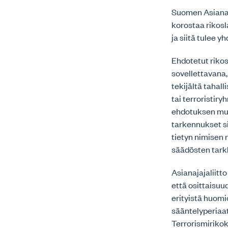
Suomen Asianaj
korostaa rikosl
ja siitä tulee 
Ehdotetut rikos
sovellettavana,
tekijältä tahall
tai terroristir
ehdotuksen muk
tarkennukset sii
tietyn nimisen 
säädösten tark
Asianajajaliitt
että osittaisuu
erityistä huomi
sääntelyperiaa
Terrorismirikok