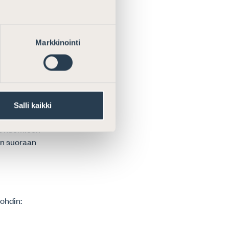
iassa olevan
Markkinointi
ös laajemman
iseen tulee
 salaisten
Salli kaikki
vempiin
et huomioon
en suoraan
ohdin: