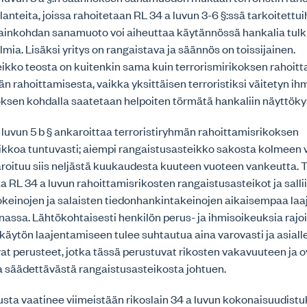
anteita, joissa rahoitetaan RL 34 a luvun 3-6 §:ssä tarkoitettui
 lainkohdan sanamuoto voi aiheuttaa käytännössä hankalia tulki
mia. Lisäksi yritys on rangaistava ja säännös on toissijainen.
ikko teosta on kuitenkin sama kuin terrorismirikoksen rahoitt
n rahoittamisesta, vaikka yksittäisen terroristiksi väitetyn ih
oksen kohdalla saatetaan helpoiten törmätä hankaliin näyttöky
luvun 5 b § ankaroittaa terroristiryhmän rahoittamisrikoksen
ikkoa tuntuvasti; aiempi rangaistusasteikko sakosta kolmeen
roituu siis neljästä kuukaudesta kuuteen vuoteen vankeutta.
RL 34 a luvun rahoittamisrikosten rangaistusasteikot ja salli
okeinojen ja salaisten tiedonhankintakeinojen aikaisempaa l
nassa. Lähtökohtaisesti henkilön perus- ja ihmisoikeuksia rajo
äytön laajentamiseen tulee suhtautua aina varovasti ja asialle
vat perusteet, jotka tässä perustuvat rikosten vakavuuteen ja o
 säädettävästä rangaistusasteikosta johtuen.
usta vaatinee viimeistään rikoslain 34 a luvun kokonaisuudist