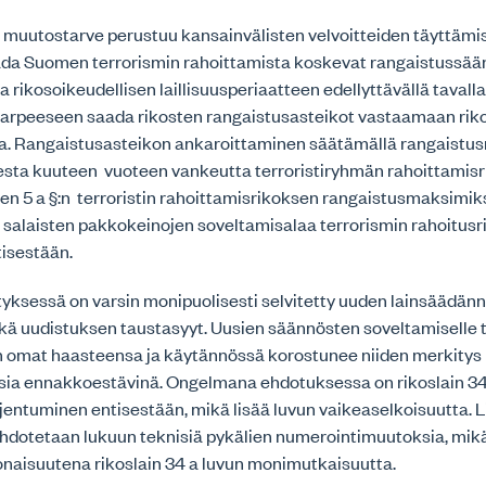
muutostarve perustuu kansainvälisten velvoitteiden täyttämi
da Suomen terrorismin rahoittamista koskevat rangaistussä
a rikosoikeudellisen laillisuusperiaatteen edellyttävällä tavalla
 tarpeeseen saada rikosten rangaistusasteikot vastaamaan rik
a. Rangaistusasteikon ankaroittaminen säätämällä rangaistu
sta kuuteen vuoteen vankeutta terroristiryhmän rahoittamis
n 5 a §:n terroristin rahoittamisrikoksen rangaistusmaksimiks
 salaisten pakkokeinojen soveltamisalaa terrorismin rahoitusr
tisestään.
tyksessä on varsin monipuolisesti selvitetty uuden lainsäädänn
kä uudistuksen taustasyyt. Uusien säännösten soveltamiselle
 omat haasteensa ja käytännössä korostunee niiden merkitys
ksia ennakkoestävinä. Ongelmana ehdotuksessa on rikoslain 34
entuminen entisestään, mikä lisää luvun vaikeaselkoisuutta. L
dotetaan lukuun teknisiä pykälien numerointimuutoksia, mik
naisuutena rikoslain 34 a luvun monimutkaisuutta.