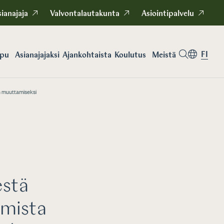
ianajaja
Valvontalautakunta
Asiointipalvelu
FI
apu
Asianajajaksi
Koulutus
Meistä
Ajankohtaista
n muuttamiseksi
estä
amista