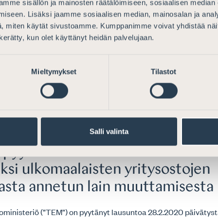
mme sisällön ja mainosten räätälöimiseen, sosiaalisen median
ostojen seurannasta annetu
iseen. Lisäksi jaamme sosiaalisen median, mainosalan ja analy
amisesta
, miten käytät sivustoamme. Kumppanimme voivat yhdistää näitä t
n kerätty, kun olet käyttänyt heidän palvelujaan.
Mieltymykset
Tilastot
 työ- ja elinkeinoministeriön
Salli valinta
opyyntöön koskien luonnosta hall
ksi ulkomaalaisten yritysostojen
asta annetun lain muuttamisesta
noministeriö (”TEM”) on pyytänyt lausuntoa 28.2.2020 päivätys