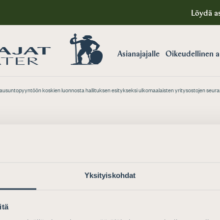
Löydä as
Asianajajalle
Oikeudellinen 
n lausuntopyyntöön koskien luonnosta hallituksen esitykseksi ulkomaalaisten yritysostojen seu
T
to työ- ja elinkeinoministe
Yksityiskohdat
topyyntöön koskien luonn
uksen esitykseksi ulkomaala
itä