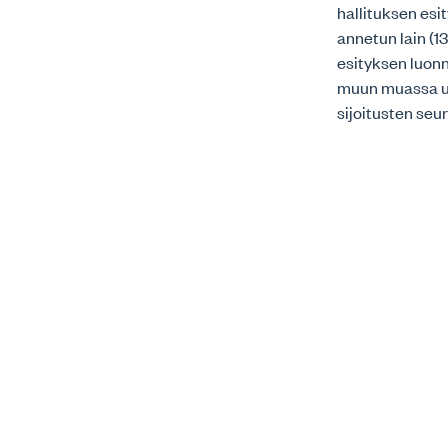
hallituksen esi
annetun lain (1
esityksen luonn
muun muassa uu
sijoitusten se
parlamentin ja 
asetus”) täyde
Voimassaolevan
tulkinnanvarai
ja tulkintakäyt
ulkomaisella os
vaan nämä ovat 
viranomaisen v