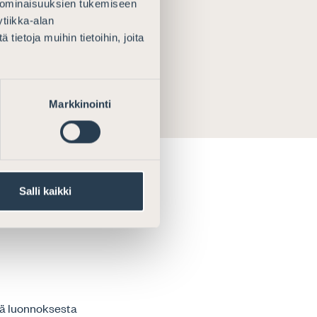
 ominaisuuksien tukemiseen
n lain
tiikka-alan
ietoja muihin tietoihin, joita
Markkinointi
Salli kaikki
ituksen
tä luonnoksesta