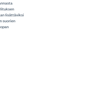
rannasta
llituksen
an lisättäviksi
n suorien
roopan
seuranta-
maispäätöksistä
a siihen, että
nöstä varmuutta
avissa ennen