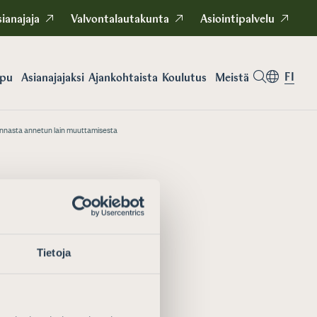
ianajaja
Valvontalautakunta
Asiointipalvelu
FI
apu
Asianajajaksi
Koulutus
Meistä
Ajankohtaista
rannasta annetun lain muuttamisesta
riön
Tietoja
osta
isten