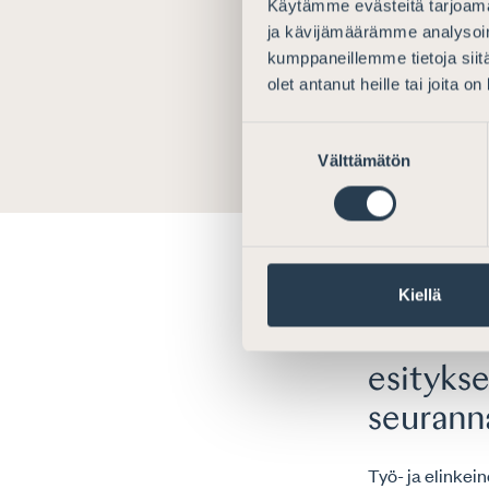
Käytämme evästeitä tarjoama
yritys
ja kävijämäärämme analysoim
muutt
kumppaneillemme tietoja siitä
olet antanut heille tai joita o
31.3.2020
Suostumuksen
Välttämätön
valinta
Lausunto
Kiellä
lausunt
esitykse
seurann
Työ- ja elinkei