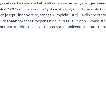
tykseksi eduskunnalle laiksi ulkomaalaisten yritysostojen seu
3.4.2012/172 muutoksineen; ”yritysostolaki”) muuttamisesta (ha
os ja lopullinen versio yhdessä kumpikin ”HE”). Lakiin ehdoteta
det säännökset Euroopan unioniin (”EU”) tulevien ulkomaiste
urantaan tarkoitettujen puitteiden perustamisesta annetun Eu
neuvoston asetuksen (EU 2019/452, annettu 19.3.2019) (”EU:n 
ntämiseksi.
 yritysostolain mutta HE:n perusteella myös muutetun lain
suus antaa TEM:lle laajan harkintavallan, mikä yhdessä virano
ännöstä johdettavien tulkintaohjeiden puuttumisen kanssa johta
tajalla ei ole lain sisällöstä eikä viranomaisen tulkintakäytän
ulkomaiselle ostajalle vaikeasti ennakoitavissa ja ennustett
arsinaista päätöstä yritysoston vahvistamisesta.