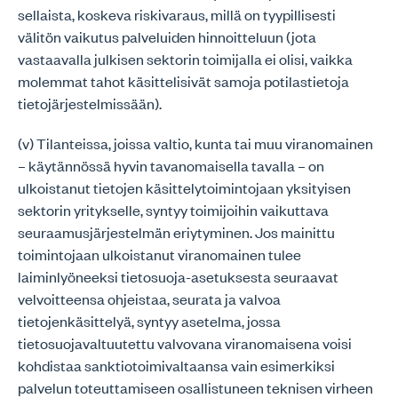
sellaista, koskeva riskivaraus, millä on tyypillisesti
välitön vaikutus palveluiden hinnoitteluun (jota
vastaavalla julkisen sektorin toimijalla ei olisi, vaikka
molemmat tahot käsittelisivät samoja potilastietoja
tietojärjestelmissään).
(v) Tilanteissa, joissa valtio, kunta tai muu viranomainen
– käytännössä hyvin tavanomaisella tavalla – on
ulkoistanut tietojen käsittelytoimintojaan yksityisen
sektorin yritykselle, syntyy toimijoihin vaikuttava
seuraamusjärjestelmän eriytyminen. Jos mainittu
toimintojaan ulkoistanut viranomainen tulee
laiminlyöneeksi tietosuoja-asetuksesta seuraavat
velvoitteensa ohjeistaa, seurata ja valvoa
tietojenkäsittelyä, syntyy asetelma, jossa
tietosuojavaltuutettu valvovana viranomaisena voisi
kohdistaa sanktiotoimivaltaansa vain esimerkiksi
palvelun toteuttamiseen osallistuneen teknisen virheen