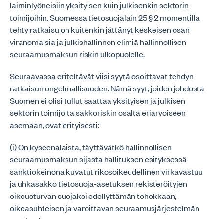
laiminlyöneisiin yksityisen kuin julkisenkin sektorin
toimijoihin. Suomessa tietosuojalain 25 § 2 momentilla
tehty ratkaisu on kuitenkin jättänyt keskeisen osan
viranomaisia ja julkishallinnon elimiä hallinnollisen
seuraamusmaksun riskin ulkopuolelle.
Seuraavassa eriteltävät viisi syytä osoittavat tehdyn
ratkaisun ongelmallisuuden. Nämä syyt, joiden johdosta
Suomen ei olisi tullut saattaa yksityisen ja julkisen
sektorin toimijoita sakkoriskin osalta eriarvoiseen
asemaan, ovat erityisesti:
(i) On kyseenalaista, täyttävätkö hallinnollisen
seuraamusmaksun sijasta hallituksen esityksessä
sanktiokeinona kuvatut rikosoikeudellinen virkavastuu
ja uhkasakko tietosuoja-asetuksen rekisteröityjen
oikeusturvan suojaksi edellyttämän tehokkaan,
oikeasuhteisen ja varoittavan seuraamusjärjestelmän