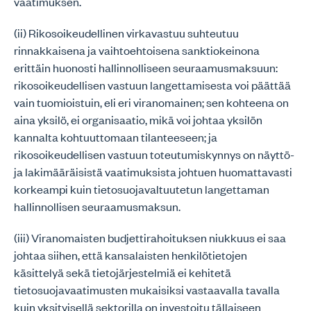
vaatimuksen.
(ii) Rikosoikeudellinen virkavastuu suhteutuu
rinnakkaisena ja vaihtoehtoisena sanktiokeinona
erittäin huonosti hallinnolliseen seuraamusmaksuun:
rikosoikeudellisen vastuun langettamisesta voi päättää
vain tuomioistuin, eli eri viranomainen; sen kohteena on
aina yksilö, ei organisaatio, mikä voi johtaa yksilön
kannalta kohtuuttomaan tilanteeseen; ja
rikosoikeudellisen vastuun toteutumiskynnys on näyttö-
ja lakimääräisistä vaatimuksista johtuen huomattavasti
korkeampi kuin tietosuojavaltuutetun langettaman
hallinnollisen seuraamusmaksun.
(iii) Viranomaisten budjettirahoituksen niukkuus ei saa
johtaa siihen, että kansalaisten henkilötietojen
käsittelyä sekä tietojärjestelmiä ei kehitetä
tietosuojavaatimusten mukaisiksi vastaavalla tavalla
kuin yksityisellä sektorilla on investoitu tällaiseen