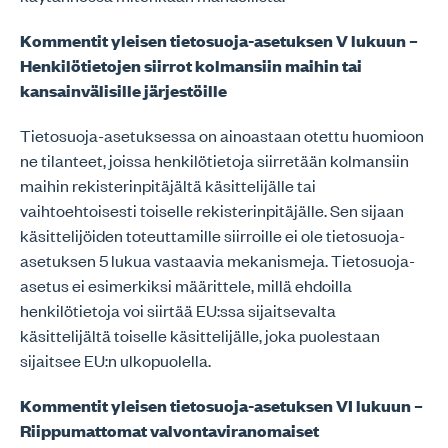
Kommentit yleisen tietosuoja-asetuksen V lukuun –
Henkilötietojen siirrot kolmansiin maihin tai
kansainvälisille järjestöille
Tietosuoja-asetuksessa on ainoastaan otettu huomioon
ne tilanteet, joissa henkilötietoja siirretään kolmansiin
maihin rekisterinpitäjältä käsittelijälle tai
vaihtoehtoisesti toiselle rekisterinpitäjälle. Sen sijaan
käsittelijöiden toteuttamille siirroille ei ole tietosuoja-
asetuksen 5 lukua vastaavia mekanismeja. Tietosuoja-
asetus ei esimerkiksi määrittele, millä ehdoilla
henkilötietoja voi siirtää EU:ssa sijaitsevalta
käsittelijältä toiselle käsittelijälle, joka puolestaan
sijaitsee EU:n ulkopuolella.
Kommentit yleisen tietosuoja-asetuksen VI lukuun –
Riippumattomat valvontaviranomaiset