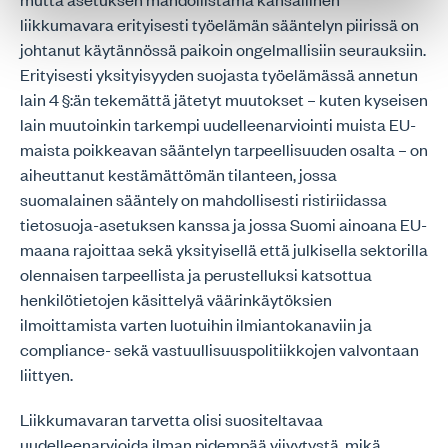
liikkumavara erityisesti työelämän sääntelyn piirissä on
johtanut käytännössä paikoin ongelmallisiin seurauksiin.
Erityisesti yksityisyyden suojasta työelämässä annetun
lain 4 §:än tekemättä jätetyt muutokset – kuten kyseisen
lain muutoinkin tarkempi uudelleenarviointi muista EU-
maista poikkeavan sääntelyn tarpeellisuuden osalta – on
aiheuttanut kestämättömän tilanteen, jossa
suomalainen sääntely on mahdollisesti ristiriidassa
tietosuoja-asetuksen kanssa ja jossa Suomi ainoana EU-
maana rajoittaa sekä yksityisellä että julkisella sektorilla
olennaisen tarpeellista ja perustelluksi katsottua
henkilötietojen käsittelyä väärinkäytöksien
ilmoittamista varten luotuihin ilmiantokanaviin ja
compliance- sekä vastuullisuuspolitiikkojen valvontaan
liittyen.
Liikkumavaran tarvetta olisi suositeltavaa
uudelleenarvioida ilman pidempää viivytystä, mikä