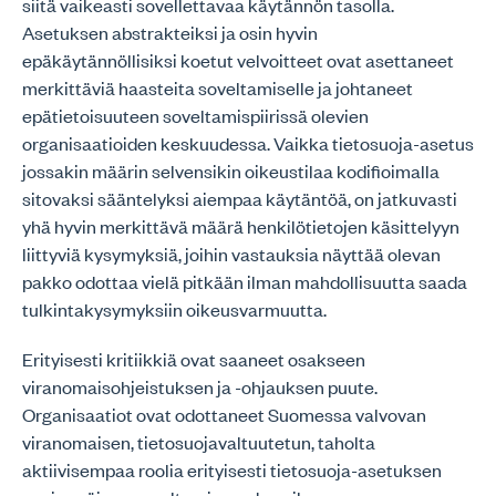
siitä vaikeasti sovellettavaa käytännön tasolla.
Asetuksen abstrakteiksi ja osin hyvin
epäkäytännöllisiksi koetut velvoitteet ovat asettaneet
merkittäviä haasteita soveltamiselle ja johtaneet
epätietoisuuteen soveltamispiirissä olevien
organisaatioiden keskuudessa. Vaikka tietosuoja-asetus
jossakin määrin selvensikin oikeustilaa kodifioimalla
sitovaksi sääntelyksi aiempaa käytäntöä, on jatkuvasti
yhä hyvin merkittävä määrä henkilötietojen käsittelyyn
liittyviä kysymyksiä, joihin vastauksia näyttää olevan
pakko odottaa vielä pitkään ilman mahdollisuutta saada
tulkintakysymyksiin oikeusvarmuutta.
Erityisesti kritiikkiä ovat saaneet osakseen
viranomaisohjeistuksen ja -ohjauksen puute.
Organisaatiot ovat odottaneet Suomessa valvovan
viranomaisen, tietosuojavaltuutetun, taholta
aktiivisempaa roolia erityisesti tietosuoja-asetuksen