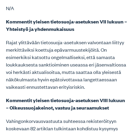
N/A
Kommentit yleisen tietosuoja-asetuksen VII lukuun –
Yhteistyö ja yhdenmukaisuus
Rajat ylittävään tietosuoja-asetuksen valvontaan liittyy
merkittäviksi koettuja epävarmuustekijöitä. On
esimerkiksi katsottu ongelmalliseksi, että samasta
loukkauksesta sanktioiminen useassa eri jäsenvaltiossa
voi herkästi aktualisoitua, mutta saattaa olla yleisestä
näkökulmasta hyvin epätoivottavaa langettaessaan
vaikeasti ennustettavan erityisriskin.
Kommentit yleisen tietosuoja-asetuksen VIII lukuun
– Oikeussuojakeinot, vastuu ja seuraamukset
Vahingonkorvausvastuuta suhteessa rekisteröityyn
koskevaan 82 artiklan tulkintaan kohdistuu kysymys