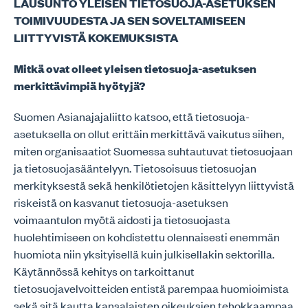
LAUSUNTO YLEISEN TIETOSUOJA-ASETUKSEN
TOIMIVUUDESTA JA SEN SOVELTAMISEEN
LIITTYVISTÄ KOKEMUKSISTA
Mitkä ovat olleet yleisen tietosuoja-asetuksen
merkittävimpiä hyötyjä?
Suomen Asianajajaliitto katsoo, että tietosuoja-
asetuksella on ollut erittäin merkittävä vaikutus siihen,
miten organisaatiot Suomessa suhtautuvat tietosuojaan
ja tietosuojasääntelyyn. Tietosoisuus tietosuojan
merkityksestä sekä henkilötietojen käsittelyyn liittyvistä
riskeistä on kasvanut tietosuoja-asetuksen
voimaantulon myötä aidosti ja tietosuojasta
huolehtimiseen on kohdistettu olennaisesti enemmän
huomiota niin yksityisellä kuin julkisellakin sektorilla.
Käytännössä kehitys on tarkoittanut
tietosuojavelvoitteiden entistä parempaa huomioimista
sekä sitä kautta kansalaisten oikeuksien tehokkaampaa