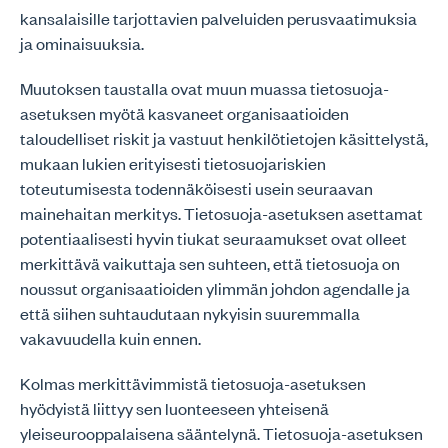
kansalaisille tarjottavien palveluiden perusvaatimuksia
ja ominaisuuksia.
Muutoksen taustalla ovat muun muassa tietosuoja-
asetuksen myötä kasvaneet organisaatioiden
taloudelliset riskit ja vastuut henkilötietojen käsittelystä,
mukaan lukien erityisesti tietosuojariskien
toteutumisesta todennäköisesti usein seuraavan
mainehaitan merkitys. Tietosuoja-asetuksen asettamat
potentiaalisesti hyvin tiukat seuraamukset ovat olleet
merkittävä vaikuttaja sen suhteen, että tietosuoja on
noussut organisaatioiden ylimmän johdon agendalle ja
että siihen suhtaudutaan nykyisin suuremmalla
vakavuudella kuin ennen.
Kolmas merkittävimmistä tietosuoja-asetuksen
hyödyistä liittyy sen luonteeseen yhteisenä
yleiseurooppalaisena sääntelynä. Tietosuoja-asetuksen