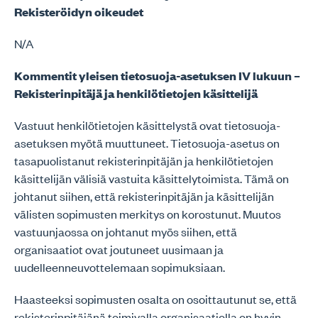
Rekisteröidyn oikeudet
N/A
Kommentit yleisen tietosuoja-asetuksen IV lukuun –
Rekisterinpitäjä ja henkilötietojen käsittelijä
Vastuut henkilötietojen käsittelystä ovat tietosuoja-
asetuksen myötä muuttuneet. Tietosuoja-asetus on
tasapuolistanut rekisterinpitäjän ja henkilötietojen
käsittelijän välisiä vastuita käsittelytoimista. Tämä on
johtanut siihen, että rekisterinpitäjän ja käsittelijän
välisten sopimusten merkitys on korostunut. Muutos
vastuunjaossa on johtanut myös siihen, että
organisaatiot ovat joutuneet uusimaan ja
uudelleenneuvottelemaan sopimuksiaan.
Haasteeksi sopimusten osalta on osoittautunut se, että
rekisterinpitäjänä toimivalla organisaatiolla on hyvin