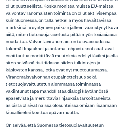
ollut puutteellista. Koska monissa muissa EU-maissa
valvontaviranomaisten toiminta on ollut aktiivisempaa
kuin Suomessa, on tällä hetkellä myös havaittavissa
markkinoille syntyneen paikoin jälleen vääristynyt kuva
siitä, miten tietosuoja-asetusta pitää myös tosiasiassa
noudattaa. Valvontaviranomaisten tulevaisuudessa
tekemät linjaukset ja antamat ohjeistukset saattavat
osoittautua merkittäviä muutoksia edellyttäviksi ja olla
siten selvässä ristiriidassa niiden tulkintojen ja
käsitysten kanssa, jotka ovat nyt muotoutumassa.
Viranomaisvalvonnan etupainotteisuus sekä
tietosuojavaltuutetun aiemmassa toiminnassa
vakiintunut tapa mahdollistaa dialogi käytännössä
epäselvistä ja merkittäviä linjauksia tarkoittaneista
asioista olisivat näissä olosuhteissa omiaan lisäämään
kiusalliseksi koettua epävarmuutta.
On selvää, että Suomessa tietosuojavaltuutetun