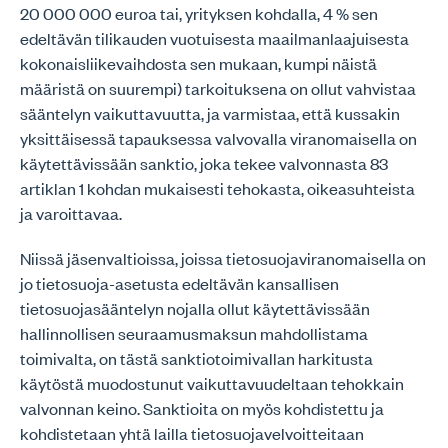
20 000 000 euroa tai, yrityksen kohdalla, 4 % sen
edeltävän tilikauden vuotuisesta maailmanlaajuisesta
kokonaisliikevaihdosta sen mukaan, kumpi näistä
määristä on suurempi) tarkoituksena on ollut vahvistaa
sääntelyn vaikuttavuutta, ja varmistaa, että kussakin
yksittäisessä tapauksessa valvovalla viranomaisella on
käytettävissään sanktio, joka tekee valvonnasta 83
artiklan 1 kohdan mukaisesti tehokasta, oikeasuhteista
ja varoittavaa.
Niissä jäsenvaltioissa, joissa tietosuojaviranomaisella on
jo tietosuoja-asetusta edeltävän kansallisen
tietosuojasääntelyn nojalla ollut käytettävissään
hallinnollisen seuraamusmaksun mahdollistama
toimivalta, on tästä sanktiotoimivallan harkitusta
käytöstä muodostunut vaikuttavuudeltaan tehokkain
valvonnan keino. Sanktioita on myös kohdistettu ja
kohdistetaan yhtä lailla tietosuojavelvoitteitaan