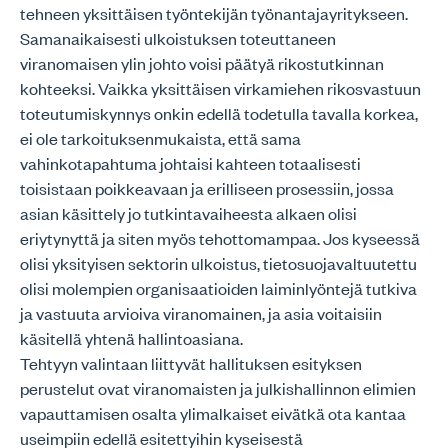
tehneen yksittäisen työntekijän työnantajayritykseen.
Samanaikaisesti ulkoistuksen toteuttaneen
viranomaisen ylin johto voisi päätyä rikostutkinnan
kohteeksi. Vaikka yksittäisen virkamiehen rikosvastuun
toteutumiskynnys onkin edellä todetulla tavalla korkea,
ei ole tarkoituksenmukaista, että sama
vahinkotapahtuma johtaisi kahteen totaalisesti
toisistaan poikkeavaan ja erilliseen prosessiin, jossa
asian käsittely jo tutkintavaiheesta alkaen olisi
eriytynyttä ja siten myös tehottomampaa. Jos kyseessä
olisi yksityisen sektorin ulkoistus, tietosuojavaltuutettu
olisi molempien organisaatioiden laiminlyöntejä tutkiva
ja vastuuta arvioiva viranomainen, ja asia voitaisiin
käsitellä yhtenä hallintoasiana.
Tehtyyn valintaan liittyvät hallituksen esityksen
perustelut ovat viranomaisten ja julkishallinnon elimien
vapauttamisen osalta ylimalkaiset eivätkä ota kantaa
useimpiin edellä esitettyihin kyseisestä