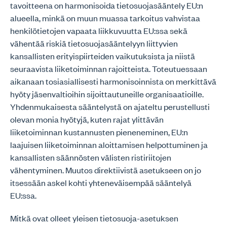
tavoitteena on harmonisoida tietosuojasääntely EU:n
alueella, minkä on muun muassa tarkoitus vahvistaa
henkilötietojen vapaata liikkuvuutta EU:ssa sekä
vähentää riskiä tietosuojasääntelyyn liittyvien
kansallisten erityispiirteiden vaikutuksista ja niistä
seuraavista liiketoiminnan rajoitteista. Toteutuessaan
aikanaan tosiasiallisesti harmonisoinnista on merkittävä
hyöty jäsenvaltioihin sijoittautuneille organisaatioille.
Yhdenmukaisesta sääntelystä on ajateltu perustellusti
olevan monia hyötyjä, kuten rajat ylittävän
liiketoiminnan kustannusten pieneneminen, EU:n
laajuisen liiketoiminnan aloittamisen helpottuminen ja
kansallisten säännösten välisten ristiriitojen
vähentyminen. Muutos direktiivistä asetukseen on jo
itsessään askel kohti yhteneväisempää sääntelyä
EU:ssa.
Mitkä ovat olleet yleisen tietosuoja-asetuksen