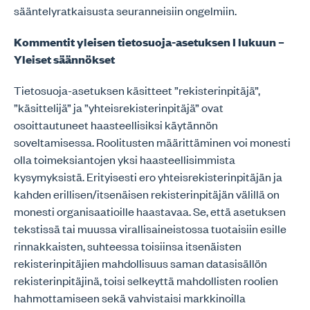
sääntelyratkaisusta seuranneisiin ongelmiin.
Kommentit yleisen tietosuoja-asetuksen I lukuun –
Yleiset säännökset
Tietosuoja-asetuksen käsitteet ”rekisterinpitäjä”,
”käsittelijä” ja ”yhteisrekisterinpitäjä” ovat
osoittautuneet haasteellisiksi käytännön
soveltamisessa. Roolitusten määrittäminen voi monesti
olla toimeksiantojen yksi haasteellisimmista
kysymyksistä. Erityisesti ero yhteisrekisterinpitäjän ja
kahden erillisen/itsenäisen rekisterinpitäjän välillä on
monesti organisaatioille haastavaa. Se, että asetuksen
tekstissä tai muussa virallisaineistossa tuotaisiin esille
rinnakkaisten, suhteessa toisiinsa itsenäisten
rekisterinpitäjien mahdollisuus saman datasisällön
rekisterinpitäjinä, toisi selkeyttä mahdollisten roolien
hahmottamiseen sekä vahvistaisi markkinoilla