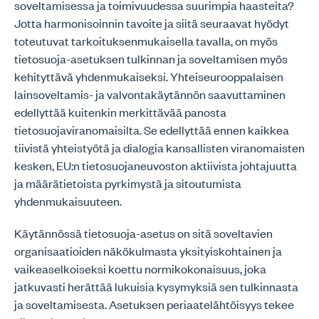
soveltamisessa ja toimivuudessa suurimpia haasteita?
Jotta harmonisoinnin tavoite ja siitä seuraavat hyödyt
toteutuvat tarkoituksenmukaisella tavalla, on myös
tietosuoja-asetuksen tulkinnan ja soveltamisen myös
kehityttävä yhdenmukaiseksi. Yhteiseurooppalaisen
lainsoveltamis- ja valvontakäytännön saavuttaminen
edellyttää kuitenkin merkittävää panosta
tietosuojaviranomaisilta. Se edellyttää ennen kaikkea
tiivistä yhteistyötä ja dialogia kansallisten viranomaisten
kesken, EU:n tietosuojaneuvoston aktiivista johtajuutta
ja määrätietoista pyrkimystä ja sitoutumista
yhdenmukaisuuteen.
Käytännössä tietosuoja-asetus on sitä soveltavien
organisaatioiden näkökulmasta yksityiskohtainen ja
vaikeaselkoiseksi koettu normikokonaisuus, joka
jatkuvasti herättää lukuisia kysymyksiä sen tulkinnasta
ja soveltamisesta. Asetuksen periaatelähtöisyys tekee