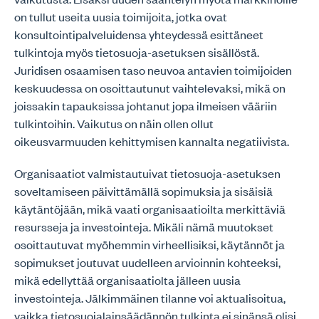
on tullut useita uusia toimijoita, jotka ovat
konsultointipalveluidensa yhteydessä esittäneet
tulkintoja myös tietosuoja-asetuksen sisällöstä.
Juridisen osaamisen taso neuvoa antavien toimijoiden
keskuudessa on osoittautunut vaihtelevaksi, mikä on
joissakin tapauksissa johtanut jopa ilmeisen vääriin
tulkintoihin. Vaikutus on näin ollen ollut
oikeusvarmuuden kehittymisen kannalta negatiivista.
Organisaatiot valmistautuivat tietosuoja-asetuksen
soveltamiseen päivittämällä sopimuksia ja sisäisiä
käytäntöjään, mikä vaati organisaatioilta merkittäviä
resursseja ja investointeja. Mikäli nämä muutokset
osoittautuvat myöhemmin virheellisiksi, käytännöt ja
sopimukset joutuvat uudelleen arvioinnin kohteeksi,
mikä edellyttää organisaatiolta jälleen uusia
investointeja. Jälkimmäinen tilanne voi aktualisoitua,
vaikka tietosuojalainsäädännön tulkinta ei sinänsä olisi