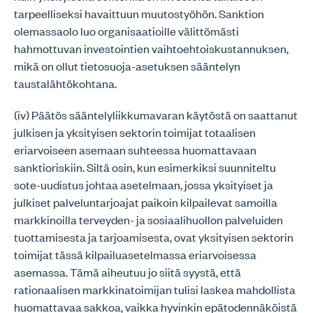
tarpeelliseksi havaittuun muutostyöhön. Sanktion
olemassaolo luo organisaatioille välittömästi
hahmottuvan investointien vaihtoehtoiskustannuksen,
mikä on ollut tietosuoja-asetuksen sääntelyn
taustalähtökohtana.
(iv) Päätös sääntelyliikkumavaran käytöstä on saattanut
julkisen ja yksityisen sektorin toimijat totaalisen
eriarvoiseen asemaan suhteessa huomattavaan
sanktioriskiin. Siltä osin, kun esimerkiksi suunniteltu
sote-uudistus johtaa asetelmaan, jossa yksityiset ja
julkiset palveluntarjoajat paikoin kilpailevat samoilla
markkinoilla terveyden- ja sosiaalihuollon palveluiden
tuottamisesta ja tarjoamisesta, ovat yksityisen sektorin
toimijat tässä kilpailuasetelmassa eriarvoisessa
asemassa. Tämä aiheutuu jo siitä syystä, että
rationaalisen markkinatoimijan tulisi laskea mahdollista
huomattavaa sakkoa, vaikka hyvinkin epätodennäköistä