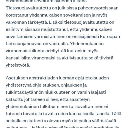
ensimmäisen soveltamisvuoden aikana.
Tietosuojavaltuutettu on julkisissa puheenvuoroissaan
korostanut yhdenmukaisen soveltamisen ja myös
valvonnan tärkeyttä. Lisäksi tietosuojavaltuutettu on
esiintymisissään muistuttanut, että yhdenmukaisen
soveltamisen varmistaminen on ensisijaisesti Euroopan
tietosuojaneuvoston vastuulla. Yhdenmukainen
viranomaistulkinta edellyttää kuitenkin myös
kansallisilta viranomaisilta aktiivisuutta sekä tiivistä
yhteistyötä.
Asetuksen abstraktiuden luoman epätietoisuuden
yhdistettynä ohjeistuksen, ohjauksen ja
tulkintakäytännön niukkuuteen on varsin laajasti
katsottu johtaneen siihen, että sääntelyn
yhdenmukainen tulkitseminen tai soveltaminen ei
toteudu toivotulla tavalla edes kansallisella tasolla. Tällä
seikalla on katsottu olevan myös kilpailua vääristävää
vaikutusta. Lisäksi uuden sääntelyn myötä markkinoille