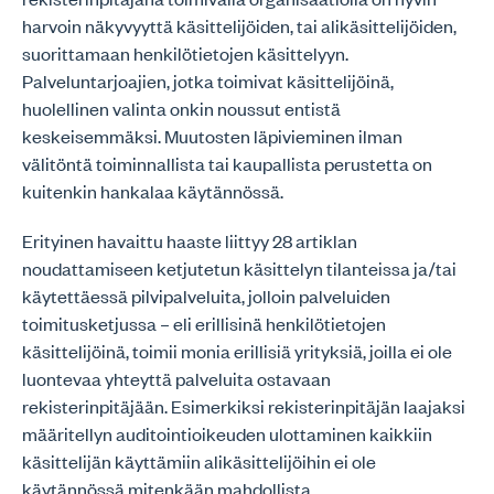
harvoin näkyvyyttä käsittelijöiden, tai alikäsittelijöiden,
suorittamaan henkilötietojen käsittelyyn.
Palveluntarjoajien, jotka toimivat käsittelijöinä,
huolellinen valinta onkin noussut entistä
keskeisemmäksi. Muutosten läpivieminen ilman
välitöntä toiminnallista tai kaupallista perustetta on
kuitenkin hankalaa käytännössä.
Erityinen havaittu haaste liittyy 28 artiklan
noudattamiseen ketjutetun käsittelyn tilanteissa ja/tai
käytettäessä pilvipalveluita, jolloin palveluiden
toimitusketjussa – eli erillisinä henkilötietojen
käsittelijöinä, toimii monia erillisiä yrityksiä, joilla ei ole
luontevaa yhteyttä palveluita ostavaan
rekisterinpitäjään. Esimerkiksi rekisterinpitäjän laajaksi
määritellyn auditointioikeuden ulottaminen kaikkiin
käsittelijän käyttämiin alikäsittelijöihin ei ole
käytännössä mitenkään mahdollista.