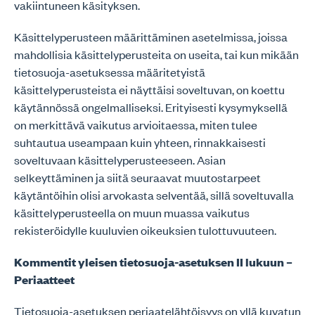
vakiintuneen käsityksen.
Käsittelyperusteen määrittäminen asetelmissa, joissa
mahdollisia käsittelyperusteita on useita, tai kun mikään
tietosuoja-asetuksessa määritetyistä
käsittelyperusteista ei näyttäisi soveltuvan, on koettu
käytännössä ongelmalliseksi. Erityisesti kysymyksellä
on merkittävä vaikutus arvioitaessa, miten tulee
suhtautua useampaan kuin yhteen, rinnakkaisesti
soveltuvaan käsittelyperusteeseen. Asian
selkeyttäminen ja siitä seuraavat muutostarpeet
käytäntöihin olisi arvokasta selventää, sillä soveltuvalla
käsittelyperusteella on muun muassa vaikutus
rekisteröidylle kuuluvien oikeuksien tulottuvuuteen.
Kommentit yleisen tietosuoja-asetuksen II lukuun –
Periaatteet
Tietosuoja-asetuksen periaatelähtöisyys on yllä kuvatun