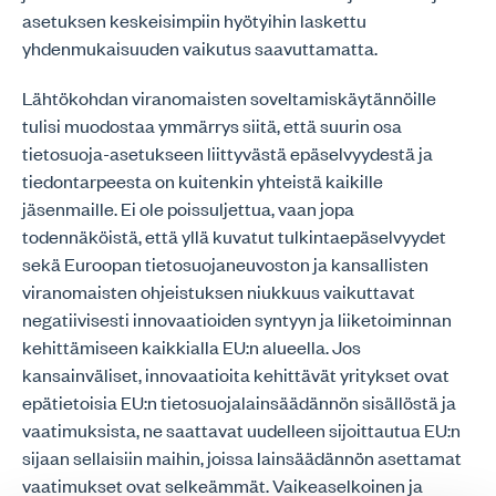
asetuksen keskeisimpiin hyötyihin laskettu
yhdenmukaisuuden vaikutus saavuttamatta.
Lähtökohdan viranomaisten soveltamiskäytännöille
tulisi muodostaa ymmärrys siitä, että suurin osa
tietosuoja-asetukseen liittyvästä epäselvyydestä ja
tiedontarpeesta on kuitenkin yhteistä kaikille
jäsenmaille. Ei ole poissuljettua, vaan jopa
todennäköistä, että yllä kuvatut tulkintaepäselvyydet
sekä Euroopan tietosuojaneuvoston ja kansallisten
viranomaisten ohjeistuksen niukkuus vaikuttavat
negatiivisesti innovaatioiden syntyyn ja liiketoiminnan
kehittämiseen kaikkialla EU:n alueella. Jos
kansainväliset, innovaatioita kehittävät yritykset ovat
epätietoisia EU:n tietosuojalainsäädännön sisällöstä ja
vaatimuksista, ne saattavat uudelleen sijoittautua EU:n
sijaan sellaisiin maihin, joissa lainsäädännön asettamat
vaatimukset ovat selkeämmät. Vaikeaselkoinen ja