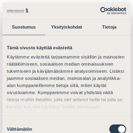
passiivisesti vailla riittävää ennustettavuutta sovellettu
sääntely ei mahdollista ihanteellista ympäristöä
innovaatioiden synnylle tai liiketoiminnan
kehittämiselle.
Suostumus
Yksityiskohdat
Tietoja
Onko yleisen tietosuoja-asetuksen mahdollistamaa
sääntelyliikkumavaraa käytetty Suomessa
Tämä sivusto käyttää evästeitä
tarkoituksenmukaisella tavalla?
Käytämme evästeitä tarjoamamme sisällön ja mainosten
räätälöimiseen, sosiaalisen median ominaisuuksien
Suomessa tehdyt linjaukset sääntelyvaran käyttämisen
tukemiseen ja kävijämäärämme analysoimiseen. Lisäksi
osalta ovat olleet Suomen Asianajajaliiton näkemyksen
jaamme sosiaalisen median, mainosalan ja analytiikka-
mukaan periaatteellisella tasolla oikeita.
alan kumppaneillemme tietoja siitä, miten käytät
sivustoamme. Kumppanimme voivat yhdistää näitä
Harmonisaation tavoitteen toteutumisen näkökulmasta
tietoja muihin tietoihin, joita olet antanut heille tai joita on
jokaisen jäsenvaltion tulisi pyrkiä käyttämään
kerätty, kun olet käyttänyt heidän palvelujaan.
tietosuoja-asetuksen mahdollistamaa kansallista
liikkumavaraa mahdollisimman maltillisesti ja ennen
Suostumuksen
kaikkea pyrkien välttämään asetelmaa, jossa kansalliset
Välttämätön
valinta