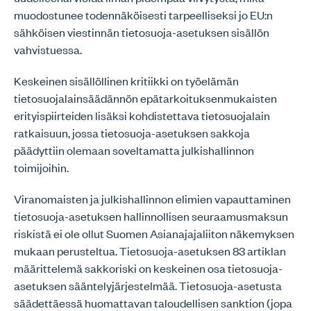
muodostunee todennäköisesti tarpeelliseksi jo EU:n
sähköisen viestinnän tietosuoja-asetuksen sisällön
vahvistuessa.
Keskeinen sisällöllinen kritiikki on työelämän
tietosuojalainsäädännön epätarkoituksenmukaisten
erityispiirteiden lisäksi kohdistettava tietosuojalain
ratkaisuun, jossa tietosuoja-asetuksen sakkoja
päädyttiin olemaan soveltamatta julkishallinnon
toimijoihin.
Viranomaisten ja julkishallinnon elimien vapauttaminen
tietosuoja-asetuksen hallinnollisen seuraamusmaksun
riskistä ei ole ollut Suomen Asianajajaliiton näkemyksen
mukaan perusteltua. Tietosuoja-asetuksen 83 artiklan
määrittelemä sakkoriski on keskeinen osa tietosuoja-
asetuksen sääntelyjärjestelmää. Tietosuoja-asetusta
säädettäessä huomattavan taloudellisen sanktion (jopa