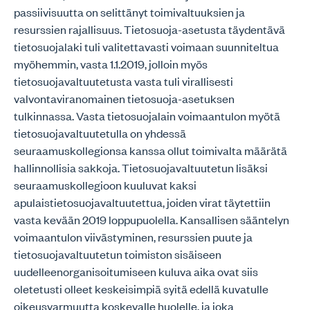
passiivisuutta on selittänyt toimivaltuuksien ja
resurssien rajallisuus. Tietosuoja-asetusta täydentävä
tietosuojalaki tuli valitettavasti voimaan suunniteltua
myöhemmin, vasta 1.1.2019, jolloin myös
tietosuojavaltuutetusta vasta tuli virallisesti
valvontaviranomainen tietosuoja-asetuksen
tulkinnassa. Vasta tietosuojalain voimaantulon myötä
tietosuojavaltuutetulla on yhdessä
seuraamuskollegionsa kanssa ollut toimivalta määrätä
hallinnollisia sakkoja. Tietosuojavaltuutetun lisäksi
seuraamuskollegioon kuuluvat kaksi
apulaistietosuojavaltuutettua, joiden virat täytettiin
vasta kevään 2019 loppupuolella. Kansallisen sääntelyn
voimaantulon viivästyminen, resurssien puute ja
tietosuojavaltuutetun toimiston sisäiseen
uudelleenorganisoitumiseen kuluva aika ovat siis
oletetusti olleet keskeisimpiä syitä edellä kuvatulle
oikeusvarmuutta koskevalle huolelle, ja joka