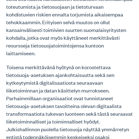
toteutumista ja tietosuojaan ja tietoturvaan
kohdistuvien riskien ennalta torjumista aikaisempaa
tehokkaammin. Erityisen selvä muutos on ollut
kansainvälisesti toimivien suurten suomalaisyritysten
kohdalla, jotka ovat myös käyttäneet merkittävästi
resursseja tietosuojatoimintojensa kuntoon
laittamiseen.
Toisena merkittävänä hyötynä on korostettava
tietosuoja-asetuksen ajankohtaisuutta sekä sen
kytkeytymistä digitalisaatiosta seuraavaan
liiketoiminnan ja datan käsittelyn murrokseen.
Parhaimmillaan organisaatiot ovat tunnistaneet
tietosuoja-asetuksen tavoitteina olevan digitaalista
transformaatiota tukevan luonteen sekä tästä seuraavat
liiketoiminnalliset ja toiminnalliset hyödyt.
Julkishallinnon puolella tietosuoja näyttää ymmärretyn
entistä todennäköisemmin keskeiseksi osaksi