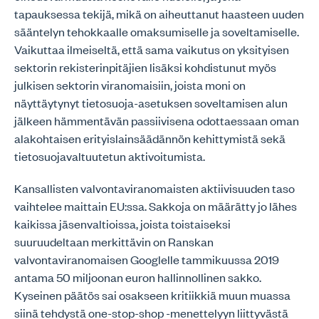
tapauksessa tekijä, mikä on aiheuttanut haasteen uuden
sääntelyn tehokkaalle omaksumiselle ja soveltamiselle.
Vaikuttaa ilmeiseltä, että sama vaikutus on yksityisen
sektorin rekisterinpitäjien lisäksi kohdistunut myös
julkisen sektorin viranomaisiin, joista moni on
näyttäytynyt tietosuoja-asetuksen soveltamisen alun
jälkeen hämmentävän passiivisena odottaessaan oman
alakohtaisen erityislainsäädännön kehittymistä sekä
tietosuojavaltuutetun aktivoitumista.
Kansallisten valvontaviranomaisten aktiivisuuden taso
vaihtelee maittain EU:ssa. Sakkoja on määrätty jo lähes
kaikissa jäsenvaltioissa, joista toistaiseksi
suuruudeltaan merkittävin on Ranskan
valvontaviranomaisen Googlelle tammikuussa 2019
antama 50 miljoonan euron hallinnollinen sakko.
Kyseinen päätös sai osakseen kritiikkiä muun muassa
siinä tehdystä one-stop-shop -menettelyyn liittyvästä