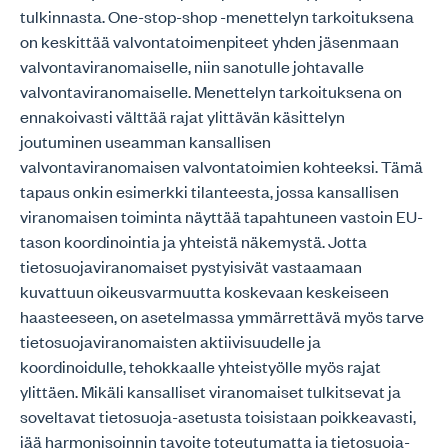
tulkinnasta. One-stop-shop -menettelyn tarkoituksena
on keskittää valvontatoimenpiteet yhden jäsenmaan
valvontaviranomaiselle, niin sanotulle johtavalle
valvontaviranomaiselle. Menettelyn tarkoituksena on
ennakoivasti välttää rajat ylittävän käsittelyn
joutuminen useamman kansallisen
valvontaviranomaisen valvontatoimien kohteeksi. Tämä
tapaus onkin esimerkki tilanteesta, jossa kansallisen
viranomaisen toiminta näyttää tapahtuneen vastoin EU-
tason koordinointia ja yhteistä näkemystä. Jotta
tietosuojaviranomaiset pystyisivät vastaamaan
kuvattuun oikeusvarmuutta koskevaan keskeiseen
haasteeseen, on asetelmassa ymmärrettävä myös tarve
tietosuojaviranomaisten aktiivisuudelle ja
koordinoidulle, tehokkaalle yhteistyölle myös rajat
ylittäen. Mikäli kansalliset viranomaiset tulkitsevat ja
soveltavat tietosuoja-asetusta toisistaan poikkeavasti,
jää harmonisoinnin tavoite toteutumatta ja tietosuoja-