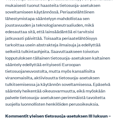
mukaisesti tuonut haasteita tietosuoja-asetuksen
soveltamiseen käytännössä. Periaatelähtöinen
lähestymistapa sääntelyyn mahdollistaa sen
joustavuuden ja teknologianeutraaliuden, mikä
edesauttaa sitä, että lainsäädäntöä ei tarvitsisi
jatkuvasti päivittää. Toisaalta periaatelähtöisyys
tarkoittaa usein abstrakteja ilmaisuja ja edellyttää
selkeitä tulkintaohjeita. Saavuttaakseen toivotun
lopputuloksen tällainen tietosuoja-asetuksen kaltainen
sääntely edellyttää erityisesti Euroopan
tietosuojaneuvostolta, mutta myös kansallisilta
viranomaisilta, aktiivisuutta tietosuoja-asetuksen
tulkitsemisessa ja käytännön soveltamisessa. Epäselvä
sääntely heikentää oikeusvarmuutta, eikä myöskään
palvele tietosuoja-asetuksen perimmäistä tavoitetta
suojella luonnollisten henkilöiden perusoikeuksia.
Kommentit yleisen tietosuoja-asetuksen III lukuun –