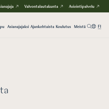
ianajaja
Valvontalautakunta
Asiointipalvelu
FI
apu
Asianajajaksi
Koulutus
Meistä
Ajankohtaista
sta