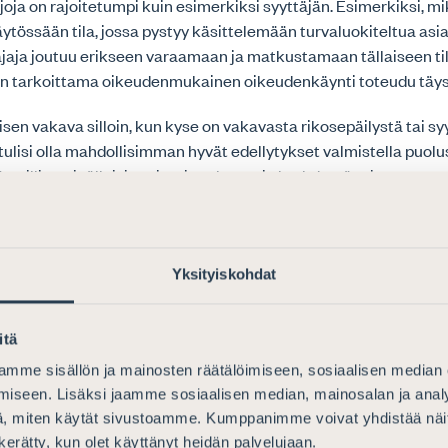
joja on rajoitetumpi kuin esimerkiksi syyttäjän. Esimerkiksi, mik
äytössään tila, jossa pystyy käsittelemään turvaluokiteltua asi
jaja joutuu erikseen varaamaan ja matkustamaan tällaiseen til
n tarkoittama oikeudenmukainen oikeudenkäynti toteudu täys
isen vakava silloin, kun kyse on vakavasta rikosepäilystä tai syy
tulisi olla mahdollisimman hyvät edellytykset valmistella puolu
yypillisesti tällaisissa jutuissa kyse ei ole yhdestä tai muutam
ta asiakirjasta vaan jutussa voi olla hyvin paljon asiakirjamateri
rä on turvaluokiteltua. Kun puolustus joutuu valmistuessaan 
toja tai tuhansia sivuja materiaalia, ei tämä voi tehokkaasti 
ustumisoikeudella. Samanaikaisesti juttuun voi liittyä laajoja
Yksityiskohdat
aisuuksia, jotka eivät ole turvaluokiteltuja ja analysoinnin tul
ikokonaisuuteen.
itä
yös haaste siitä, että turvaluokitukset on tehty ”varmuuden vu
mme sisällön ja mainosten räätälöimiseen, sosiaalisen median
 tasolle, miettimättä puolustuksen mahdollisuutta käsitellä asia
iseen. Lisäksi jaamme sosiaalisen median, mainosalan ja analy
, miten käytät sivustoamme. Kumppanimme voivat yhdistää näitä t
istavissa seuraavasti: 1) turvataan rikosprosessin oikeudenkä
n kerätty, kun olet käyttänyt heidän palvelujaan.