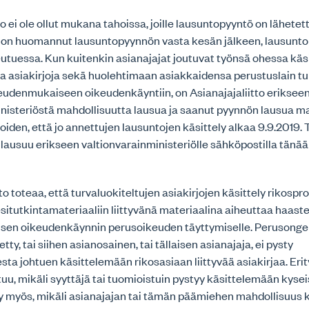
tto ei ole ollut mukana tahoissa, joille lausuntopyyntö on lähetett
to on huomannut lausuntopyynnön vasta kesän jälkeen, lausunt
utuessa. Kun kuitenkin asianajajat joutuvat työnsä ohessa kä
uja asiakirjoja sekä huolehtimaan asiakkaidensa perustuslain 
udenmukaiseen oikeudenkäyntiin, on Asianajajaliitto erikseen
inisteriöstä mahdollisuutta lausua ja saanut pyynnön lausua 
iden, että jo annettujen lausuntojen käsittely alkaa 9.9.2019
o lausuu erikseen valtionvarainministeriölle sähköpostilla tänää
tto toteaa, että turvaluokiteltujen asiakirjojen käsittely rikosp
esitutkintamateriaaliin liittyvänä materiaalina aiheuttaa haast
en oikeudenkäynnin perusoikeuden täyttymiselle. Perusongel
tty, tai siihen asianosainen, tai tällaisen asianajaja, ei pysty
sta johtuen käsittelemään rikosasiaan liittyvää asiakirjaa. Erit
u, mikäli syyttäjä tai tuomioistuin pystyy käsittelemään kyseis
 myös, mikäli asianajajan tai tämän päämiehen mahdollisuus k