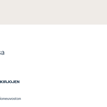
sa
KIRJOJEN
ltioneuvoston