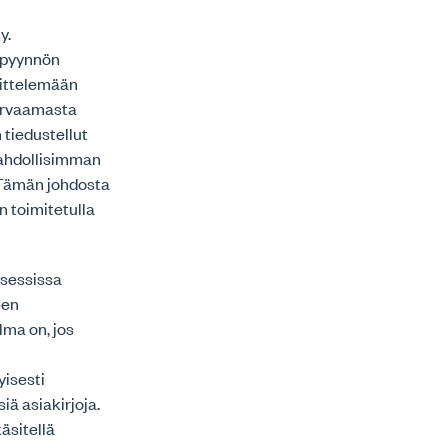
y.
opyynnön
sittelemään
turvaamasta
 tiedustellut
mahdollisimman
. Tämän johdosta
n toimitetulla
rosessissa
een
ma on, jos
yisesti
iä asiakirjoja.
äsitellä