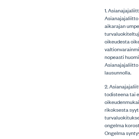
1. Asianajajalii
Asianajajaliit
aikarajan umpe
turvaluokitelt
oikeudesta oike
valtionvarainm
nopeasti huomio
Asianajajaliitt
lausunnolla.
2. Asianajajalii
todisteena tai 
oikeudenmukais
rikoksesta syyte
turvaluokitukse
ongelma korostu
Ongelma syntyy