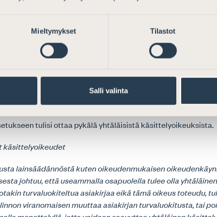
äläinen oikeus käsitellä asiakirjoja, esimerkiksi muuttamalla t
ivalla tavalla tai 2) mikäli edellinen ei ole mahdollista, järjest
Mieltymykset
Tilastot
tta käsitellä asiakirjoja siihen tapaan, jolla oikeudenkäynnin se
eus käsitellä asiakirjaa, pystyy käsittelemään asiakirjaa. Mikäli
ystytä täyttämään, tulee turvaluokiteltujen asiakirjojen käyttö
osapuolilta kielletty.
 tuomioistuin voi antaa salassapitomääräyksen tuomioistuimen
Salli valinta
rjasta.
setukseen tulisi ottaa pykälä yhtäläisistä käsittelyoikeuksista.
t käsittelyoikeudet
uusta lainsäädännöstä kuten oikeudenmukaisen oikeudenkäyn
esta johtuu, että useammalla osapuolella tulee olla yhtäläine
jotakin turvaluokiteltua asiakirjaa eikä tämä oikeus toteudu, tu
linnon viranomaisen muuttaa asiakirjan turvaluokitusta, tai poi
malla menettelyllä, jotta voidaan saavuttaa yhtäläinen käsittely