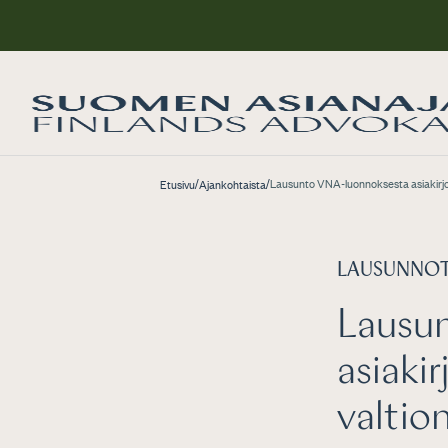
/
/
Lausunto VNA-luonnoksesta asiakirjoje
Etusivu
Ajankohtaista
LAUSUNNO
Lausu
asiakir
valtio