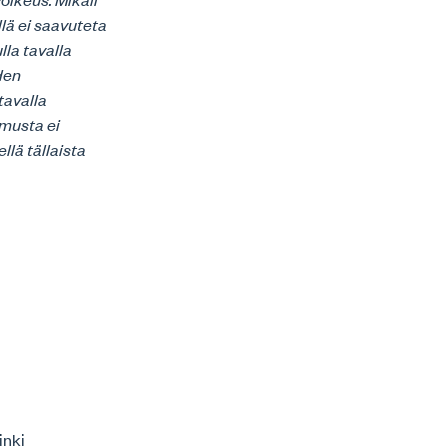
lä ei saavuteta
lla tavalla
iden
tavalla
imusta ei
llä tällaista
inki