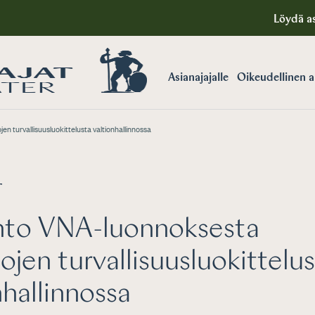
Löydä as
Asianajajalle
Oikeudellinen 
n turvallisuusluokittelusta valtionhallinnossa
T
nto VNA-luonnoksesta
jojen turvallisuusluokittelu
nhallinnossa