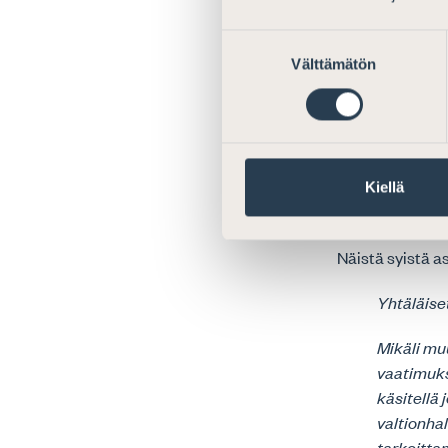
osapuolille yht
tilanteeseen sop
Suostumuksen
Välttämätön
osapuolien oikeu
valinta
on vähäisin oik
vaatimusta ei p
rikosprosessin 
Todetaan, että
Kiellä
olevasta asiaki
Näistä syistä a
Yhtäläise
Mikäli m
vaatimuks
käsitellä 
valtionhal
tarkoitta