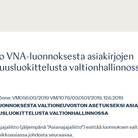
o VNA-luonnoksesta asiakirjojen
suusluokittelusta valtionhallinnos
önne: VM056:00/2019 VM/1076/03.01.01/2019, 12.6.2019
UONNOKSESTA VALTIONEUVOSTON ASETUKSEKSI ASIA
USLUOKITTELUSTA VALTIONHALLINNOSSA
jaliitto (jäljempänä ”Asianajajaliitto”) esittää luonnoksen va
sikkoasiassa johdosta seuraavaa.