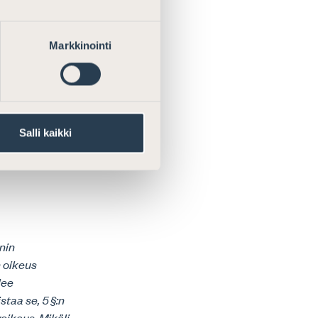
urvaluokitusta
etään kaikkien
Markkinointi
 osapuoli, jolla
 tätä
 olla kyseisen
 käsittelyssä
Salli kaikki
nin
n oikeus
lee
staa se, 5 §:n
oikeus. Mikäli