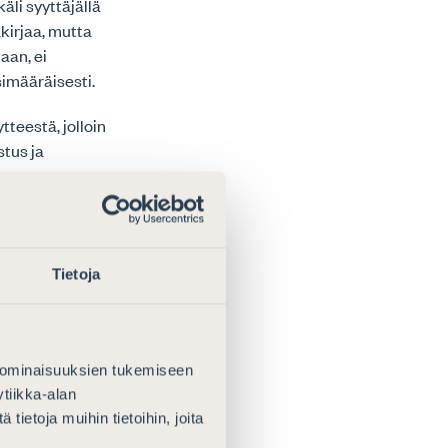
äli syyttäjällä
akirjaa, mutta
aan, ei
imääräisesti.
tteestä, jolloin
stus ja
asta
aalia, joista
perehtymään ja
tapahtua
Tietoja
ee kohdistua
oksi” hiukan
 ominaisuuksien tukemiseen
kirjoja.
tiikka-alan
ietoja muihin tietoihin, joita
ynnin