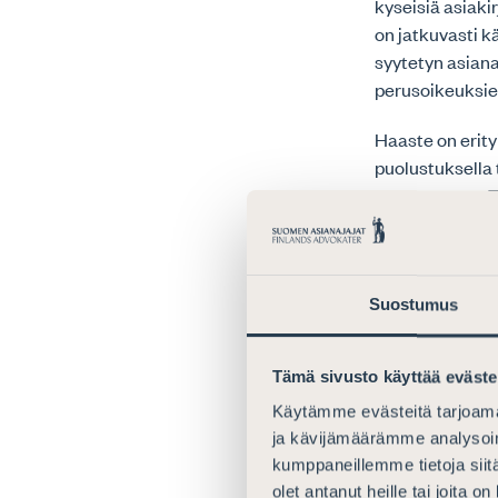
kyseisiä asiakir
on jatkuvasti k
syytetyn asiana
perusoikeuksie
Haaste on erity
puolustuksella 
puolustautua. T
turvaluokitellus
merkittävä mää
analysoimaan sa
rajoitetulla tut
Suostumus
materiaalikokon
koko materiaal
Tämä sivusto käyttää eväste
Tähän liittyy m
Käytämme evästeitä tarjoama
liian korkealle
ja kävijämäärämme analysoim
kumppaneillemme tietoja siitä
Haaste on ratka
olet antanut heille tai joita o