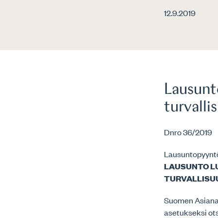
12.9.2019
Lausunt
turvalli
Dnro 36/2019
Lausuntopyynt
LAUSUNTO L
TURVALLISU
Suomen Asianaja
asetukseksi ot