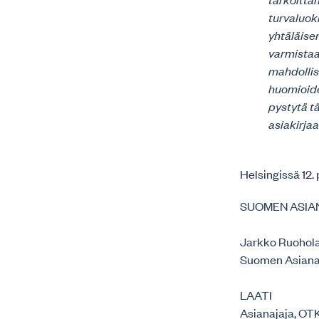
turvaluok
yhtäläisen
varmistaa
mahdollisu
huomioide
pystytä tä
asiakirja
Helsingissä 12
SUOMEN ASIA
Jarkko Ruohol
Suomen Asianaj
LAATI
Asianajaja, OTK