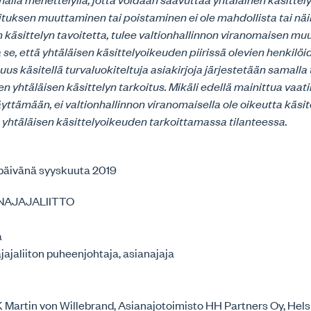
ituksen muuttaminen tai poistaminen ei ole mahdollista tai näil
 käsittelyn tavoitetta, tulee valtionhallinnon viranomaisen muu
 se, että yhtäläisen käsittelyoikeuden piirissä olevien henkilö
us käsitellä turvaluokiteltuja asiakirjoja järjestetään samalla 
n yhtäläisen käsittelyn tarkoitus. Mikäli edellä mainittua vaat
yttämään, ei valtionhallinnon viranomaisella ole oikeutta käsite
a yhtäläisen käsittelyoikeuden tarkoittamassa tilanteessa.
. päivänä syyskuuta 2019
NAJAJALIITTO
a
ajaliiton puheenjohtaja, asianajaja
 Martin von Willebrand, Asianajotoimisto HH Partners Oy, Hels