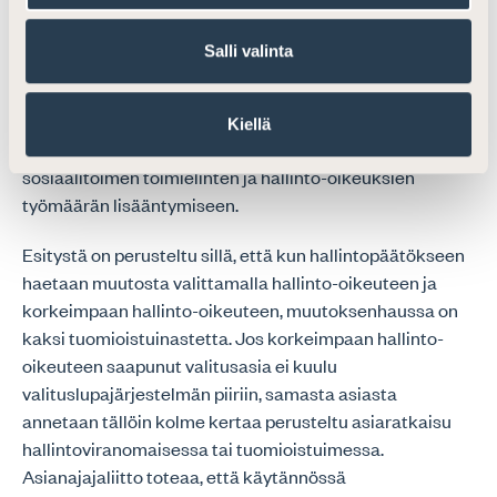
runsaasti ylimääräistä työtä. Esityksen vaikutusten
kokonaisarvioinnissa on huomioitava, että
Salli valinta
valituslupajärjestelmän käyttöönotto on omiaan
johtamaan lisääntyvään määrään
huostaanottopäätösten purkuhakemuksia, mikä
Kiellä
puolestaan heijastuu lastensuojelusta vastaavan
sosiaalitoimen toimielinten ja hallinto-oikeuksien
työmäärän lisääntymiseen.
Esitystä on perusteltu sillä, että kun hallintopäätökseen
haetaan muutosta valittamalla hallinto-oikeuteen ja
korkeimpaan hallinto-oikeuteen, muutoksenhaussa on
kaksi tuomioistuinastetta. Jos korkeimpaan hallinto-
oikeuteen saapunut valitusasia ei kuulu
valituslupajärjestelmän piiriin, samasta asiasta
annetaan tällöin kolme kertaa perusteltu asiaratkaisu
hallintoviranomaisessa tai tuomioistuimessa.
Asianajajaliitto toteaa, että käytännössä