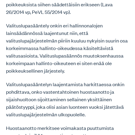
poikkeuksista siihen säädettäisiin erikseen (Lava
26/2014 vp, PeVL 55/2014 vp).
Valituslupasääntely onkin eri hallinnonalojen
lainsäädännössä laajentunut niin, että
valituslupajärjestelmän piiriin kuuluu nykyisin suurin osa
korkeimmassa hallinto-oikeudessa käsiteltävistä
valitusasioista. Valituslupasäännös muutoksenhaussa
korkeimpaan hallinto-oikeuteen ei siten enää ole
poikkeuksellinen järjestely.
Valituslupasääntelyn laajentamista harkittaessa onkin
pohdittava, onko vastentahtoinen huostaanotto ja
sijaishuoltoon sijoittaminen sellainen yksittäinen
päätöstyyppi, joka olisi asian luonteen vuoksi jätettävä
valituslupajärjestelmän ulkopuolelle.
Huostaanotto merkitsee voimakasta puuttumista