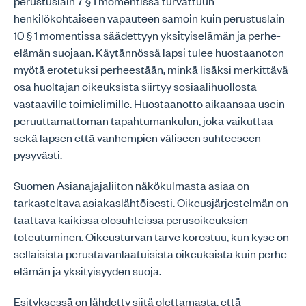
perustuslain 7 § 1 momentissa turvattuun
henkilökohtaiseen vapauteen samoin kuin perustuslain
10 § 1 momentissa säädettyyn yksityiselämän ja perhe-
elämän suojaan. Käytännössä lapsi tulee huostaanoton
myötä erotetuksi perheestään, minkä lisäksi merkittävä
osa huoltajan oikeuksista siirtyy sosiaalihuollosta
vastaaville toimielimille. Huostaanotto aikaansaa usein
peruuttamattoman tapahtumankulun, joka vaikuttaa
sekä lapsen että vanhempien väliseen suhteeseen
pysyvästi.
Suomen Asianajajaliiton näkökulmasta asiaa on
tarkasteltava asiakaslähtöisesti. Oikeusjärjestelmän on
taattava kaikissa olosuhteissa perusoikeuksien
toteutuminen. Oikeusturvan tarve korostuu, kun kyse on
sellaisista perustavanlaatuisista oikeuksista kuin perhe-
elämän ja yksityisyyden suoja.
Esityksessä on lähdetty siitä olettamasta, että