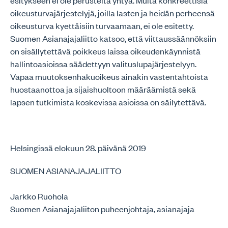
esitykseen ei ole perusteita yhtyä. Muita konkreettisia
oikeusturvajärjestelyjä, joilla lasten ja heidän perheensä
oikeusturva kyettäisiin turvaamaan, ei ole esitetty.
Suomen Asianajajaliitto katsoo, että viittaussäännöksiin
on sisällytettävä poikkeus laissa oikeudenkäynnistä
hallintoasioissa säädettyyn valituslupajärjestelyyn.
Vapaa muutoksenhakuoikeus ainakin vastentahtoista
huostaanottoa ja sijaishuoltoon määräämistä sekä
lapsen tutkimista koskevissa asioissa on säilytettävä.
Helsingissä elokuun 28. päivänä 2019
SUOMEN ASIANAJAJALIITTO
Jarkko Ruohola
Suomen Asianajajaliiton puheenjohtaja, asianajaja