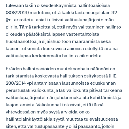
tulevaan lakiin oikeudenkäynnistä hallintoasioissa
(808/2019) merkitsisi, että kaikki lastensuojelulain 92
§:n tarkoitetut asiat tulisivat valituslupajärjestelmän
piiriin. Tämä tarkoittaisi, että myös valittaminen hallinto-
oikeuden päätöksistä lapsen vastentahtoista
huostaanottoa ja sijaishuoltoon määräämistä sekä
lapsen tutkimista koskevissa asioissa edellyttäisi aina
valituslupaa korkeimmalta hallinto-oikeudelta.
Eräiden hallintoasioiden muutoksenhakusäännösten
tarkistamista koskevasta hallituksen esityksestä (HE
230/2014 vp) antamissaan lausunnoissa eduskunnan
perustuslakivaliokunta ja lakivaliokunta pitivät tärkeänä
valituslupajärjestelmän johdonmukaista kehittämistä ja
laajentamista. Valiokunnat totesivat, että tässä
yhteydessä on myös syytä arvioida, onko
hallintolainkäyttölakia syytä muuttaa tulevaisuudessa
siten, että valituslupasääntely olisi pääsääntö, jolloin