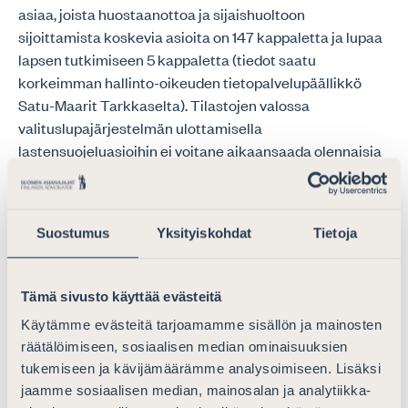
asiaa, joista huostaanottoa ja sijaishuoltoon
sijoittamista koskevia asioita on 147 kappaletta ja lupaa
lapsen tutkimiseen 5 kappaletta (tiedot saatu
korkeimman hallinto-oikeuden tietopalvelupäällikkö
Satu-Maarit Tarkkaselta). Tilastojen valossa
valituslupajärjestelmän ulottamisella
lastensuojeluasioihin ei voitane aikaansaada olennaisia
kustannussäästöjä.
Valituslupajärjestelmän käyttöönotto
Suostumus
Yksityiskohdat
Tietoja
lastensuojeluasioissa edellyttää, että asianosaisen
oikeusturva voitaisiin riittävästi turvata jo hallinto-
oikeuksissa, jolloin korkein hallinto-oikeus voisi
Tämä sivusto käyttää evästeitä
toteuttaa rooliaan ratkaisuja ohjaavana
Käytämme evästeitä tarjoamamme sisällön ja mainosten
valituslupatuomioistuimena. Esityksessä lähdetään siitä,
räätälöimiseen, sosiaalisen median ominaisuuksien
että valituslupaperusteiden ”muu painava syy” -
tukemiseen ja kävijämäärämme analysoimiseen. Lisäksi
perusteen on lähtökohtaisesti oltava matala, jotta
jaamme sosiaalisen median, mainosalan ja analytiikka-
sellaisetkin asiat, joissa ei ole ennakkotapausperusteen