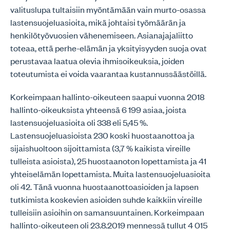
valituslupa tultaisiin myöntämään vain murto-osassa
lastensuojeluasioita, mikä johtaisi työmäärän ja
henkilötyövuosien vähenemiseen. Asianajajaliitto
toteaa, että perhe-elämän ja yksityisyyden suoja ovat
perustavaa laatua olevia ihmisoikeuksia, joiden
toteutumista ei voida vaarantaa kustannussäästöillä.
Korkeimpaan hallinto-oikeuteen saapui vuonna 2018
hallinto-oikeuksista yhteensä 6 199 asiaa, joista
lastensuojeluasioita oli 338 eli 5,45 %.
Lastensuojeluasioista 230 koski huostaanottoa ja
sijaishuoltoon sijoittamista (3,7 % kaikista vireille
tulleista asioista), 25 huostaanoton lopettamista ja 41
yhteiselämän lopettamista. Muita lastensuojeluasioita
oli 42. Tänä vuonna huostaanottoasioiden ja lapsen
tutkimista koskevien asioiden suhde kaikkiin vireille
tulleisiin asioihin on samansuuntainen. Korkeimpaan
hallinto-oikeuteen oli 23.8.2019 mennessä tullut 4 015