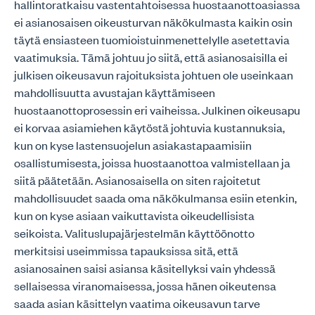
hallintoratkaisu vastentahtoisessa huostaanottoasiassa
ei asianosaisen oikeusturvan näkökulmasta kaikin osin
täytä ensiasteen tuomioistuinmenettelylle asetettavia
vaatimuksia. Tämä johtuu jo siitä, että asianosaisilla ei
julkisen oikeusavun rajoituksista johtuen ole useinkaan
mahdollisuutta avustajan käyttämiseen
huostaanottoprosessin eri vaiheissa. Julkinen oikeusapu
ei korvaa asiamiehen käytöstä johtuvia kustannuksia,
kun on kyse lastensuojelun asiakastapaamisiin
osallistumisesta, joissa huostaanottoa valmistellaan ja
siitä päätetään. Asianosaisella on siten rajoitetut
mahdollisuudet saada oma näkökulmansa esiin etenkin,
kun on kyse asiaan vaikuttavista oikeudellisista
seikoista. Valituslupajärjestelmän käyttöönotto
merkitsisi useimmissa tapauksissa sitä, että
asianosainen saisi asiansa käsitellyksi vain yhdessä
sellaisessa viranomaisessa, jossa hänen oikeutensa
saada asian käsittelyn vaatima oikeusavun tarve