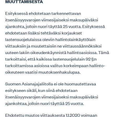
MUUTTAMISESTA
Esityksessä ehdotetaan tarkennettavan
itsenäisyysvarojen viimesijaiseksi maksupäiväksi
ajankohta, jolloin nuori täyttää 25 vuotta. Esityksessä
ehdotetaan lisäksi tehtäväksi korjaukset
lastensuojelulaissa oleviin hallintolainkäyttölain
viittauksiin ja muutettaisiin ne viittaussäännöksiksi
uuteen lakiin oikeudenkäynnistä hallintoasioissa. Tämä
tarkoittaisi, että kaikissa lastensuojelulain 92 §:n
tarkoittamissa asioissa valitus korkeimpaan hallinto-
oikeuteen vaatisi muutoksenhakulupaa.
Suomen Asianajajaliitolla ei ole huomautettavaa
esitykseen sikäli, kun siinä ehdotetaan
itsenäisyysvarojen viimesijaiseksi maksupäiväksi
ajankohtaa, jolloin nuori täyttää 25 vuotta.
Ehdotettu muutos viittauksesta 1.1.2020 voimaan