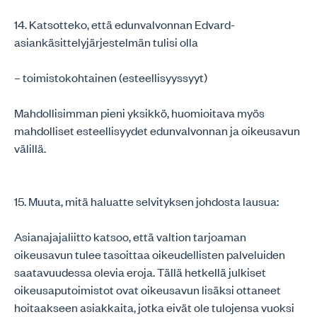
14. Katsotteko, että edunvalvonnan Edvard-
asiankäsittelyjärjestelmän tulisi olla
– toimistokohtainen (esteellisyyssyyt)
Mahdollisimman pieni yksikkö, huomioitava myös
mahdolliset esteellisyydet edunvalvonnan ja oikeusavun
välillä.
15. Muuta, mitä haluatte selvityksen johdosta lausua:
Asianajajaliitto katsoo, että valtion tarjoaman
oikeusavun tulee tasoittaa oikeudellisten palveluiden
saatavuudessa olevia eroja. Tällä hetkellä julkiset
oikeusaputoimistot ovat oikeusavun lisäksi ottaneet
hoitaakseen asiakkaita, jotka eivät ole tulojensa vuoksi