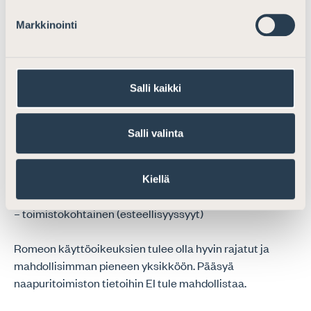
Ei kantaa.
Markkinointi
Asianajajaliiton asiantuntijaryhmän arvion mukaan
esteellisyystilanteet tulisivat yleistymään ja juttuja
Salli kaikki
siirrettäisiin oikeusaputoimistoista yksityisille avustajille
hoidettavaksi.
Salli valinta
13. Katsotteko, että oikeusavun Romeo-
asiankäsittelyjärjestelmän tulisi olla
Kiellä
– toimistokohtainen (esteellisyyssyyt)
Romeon käyttöoikeuksien tulee olla hyvin rajatut ja
mahdollisimman pieneen yksikköön. Pääsyä
naapuritoimiston tietoihin EI tule mahdollistaa.