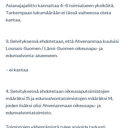
Asianajajaliitto kannattaa 4–6 toimialueen yksiköitä.
Tarkempaan lukumäärään ei tässä vaiheessa oteta
kantaa.
3. Selvityksessä ehdotetaan, että Ahvenanmaa kuuluisi
Lounais-Suomen / Länsi-Suomen oikeusapu- ja
edunvalvonta-alueeseen.
– ei kantaa
4. Selvityksessä ehdotetaan oikeusaputoimistojen
määräksi 15 ja edunvalvontatoimistojen määräksi 14,
joiden lisäksi olisi Ahvenanmaan oikeusapu- ja
edunvalvontatoimisto.
Toimistojen vähentämistä tulee arvioida tarkasti