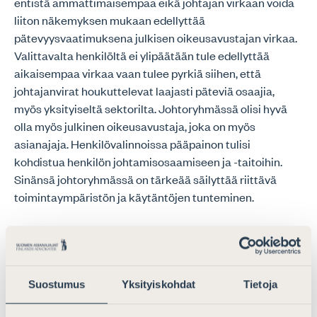
entistä ammattimaisempaa eikä johtajan virkaan voida
liiton näkemyksen mukaan edellyttää
pätevyysvaatimuksena julkisen oikeusavustajan virkaa.
Valittavalta henkilöltä ei ylipäätään tule edellyttää
aikaisempaa virkaa vaan tulee pyrkiä siihen, että
johtajanvirat houkuttelevat laajasti päteviä osaajia,
myös yksityiseltä sektorilta. Johtoryhmässä olisi hyvä
olla myös julkinen oikeusavustaja, joka on myös
asianajaja. Henkilövalinnoissa pääpainon tulisi
kohdistua henkilön johtamisosaamiseen ja -taitoihin.
Sinänsä johtoryhmässä on tärkeää säilyttää riittävä
toimintaympäristön ja käytäntöjen tunteminen.
10. Valtakunnallisen oikeusapu- ja edunvalvontaviraston
tehtävänä olisi huolehtia siitä, että laadukkaita
oikeusavun ja edunvalvonnan sekä talous- ja
Suostumus
Yksityiskohdat
Tietoja
velkaneuvonnan palveluja olisi saatavissa riittävästi ja