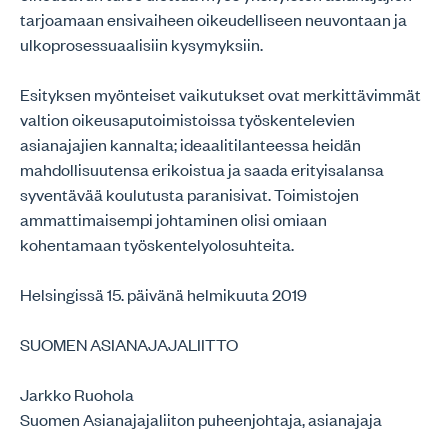
tarjoamaan ensivaiheen oikeudelliseen neuvontaan ja
ulkoprosessuaalisiin kysymyksiin.
Esityksen myönteiset vaikutukset ovat merkittävimmät
valtion oikeusaputoimistoissa työskentelevien
asianajajien kannalta; ideaalitilanteessa heidän
mahdollisuutensa erikoistua ja saada erityisalansa
syventävää koulutusta paranisivat. Toimistojen
ammattimaisempi johtaminen olisi omiaan
kohentamaan työskentelyolosuhteita.
Helsingissä 15. päivänä helmikuuta 2019
SUOMEN ASIANAJAJALIITTO
Jarkko Ruohola
Suomen Asianajajaliiton puheenjohtaja, asianajaja