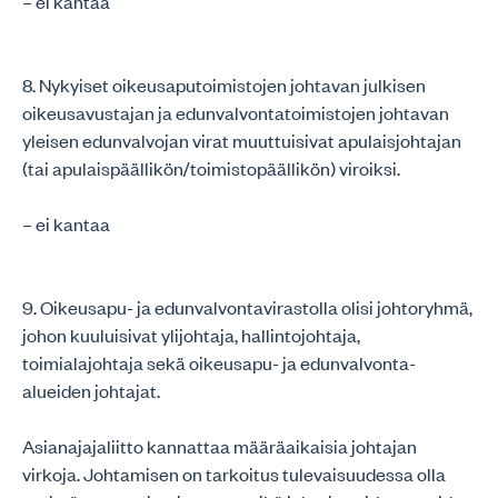
– ei kantaa
8. Nykyiset oikeusaputoimistojen johtavan julkisen
oikeusavustajan ja edunvalvontatoimistojen johtavan
yleisen edunvalvojan virat muuttuisivat apulaisjohtajan
(tai apulaispäällikön/toimistopäällikön) viroiksi.
– ei kantaa
9. Oikeusapu- ja edunvalvontavirastolla olisi johtoryhmä,
johon kuuluisivat ylijohtaja, hallintojohtaja,
toimialajohtaja sekä oikeusapu- ja edunvalvonta-
alueiden johtajat.
Asianajajaliitto kannattaa määräaikaisia johtajan
virkoja. Johtamisen on tarkoitus tulevaisuudessa olla