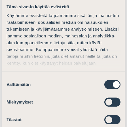
yhdenvertaisesti koko maassa. Viraston kanslia toimisi
Tämä sivusto käyttää evästeitä
operatiivisten hallintotehtävien lisäksi toimintaa
ohjaavana ja kehittävänä yksikkönä.
Käytämme evästeitä tarjoamamme sisällön ja mainosten
–
räätälöimiseen, sosiaalisen median ominaisuuksien
tukemiseen ja kävijämäärämme analysoimiseen. Lisäksi
jaamme sosiaalisen median, mainosalan ja analytiikka-
alan kumppaneillemme tietoja siitä, miten käytät
11. Selvityksessä ehdotetaan tiettyjen toimintojen (ei
sivustoamme. Kumppanimme voivat yhdistää näitä
henkilöiden) valtakunnallista keskittämistä. Valitkaa
tietoja muihin tietoihin, joita olet antanut heille tai joita on
seuraavista toiminnoista ne, joiden keskittämistä
kerätty, kun olet käyttänyt heidän palvelujaan.
kannatatte:
–
Suostumuksen
Välttämätön
valinta
12. Selvityksessä arvioidaan, että esteellisyystilanteiden
mahdollinen kasvu organisaatiouudistuksen vuoksi ei
Mieltymykset
aiheuttaisi oikeusaputoimistojen hoitamien
toimeksiantojen kokonaismäärissä huomattavia
Tilastot
vähennyksiä.