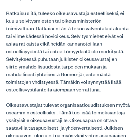
Ratkaisu siitä, tuleeko oikeusavustaja esteelliseksi, ei
kuulu selvitysmiesten tai oikeusministeriön
toimivaltaan. Ratkaisun tästä tekee valvontalautakunta
tai viime kädessä hovioikeus. Selvitysmiehet eivät voi
asiaa ratkaista eikä heidän kannanotoillaan
esteellisyydestä tai esteettömyydestä ole merkitystä.
Selvityksessä puhutaan julkisten oikeusavustajien
siirtelymahdollisuudesta tarpeiden mukaan ja
mahdollisesti yhteisestä Romeo-järjestelmästä
toimistojen yhdistyessä. Tämäkin voi synnyttää lisää
esteellisyystilanteita aiempaan verrattuna.
Oikeusavustajat tulevat organisaatiouudistuksen myötä
useammin esteellisiksi. Tämä tuo lisää toimeksiantoja
yksityisille oikeusavustajille. Oikeusapua on oltava
saatavilla tasapuolisesti ja yhdenvertaisesti. Julkisen
oikeusavun tulee ulottua myös yksityisten asianajajien