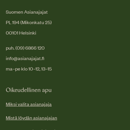
Suomen Asianajajat
PL 194 (Mikonkatu 25)
00101 Helsinki
puh. (09) 6866 120
info@asianajajat.fi
ma–pe klo 10–12, 13–15
Oikeudellinen apu
Miksi valita asianajaja
Mistä löydän asianajajan