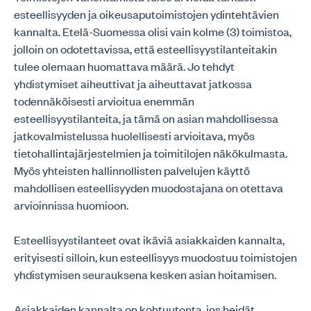
esteellisyyden ja oikeusaputoimistojen ydintehtävien
kannalta. Etelä-Suomessa olisi vain kolme (3) toimistoa,
jolloin on odotettavissa, että esteellisyystilanteitakin
tulee olemaan huomattava määrä. Jo tehdyt
yhdistymiset aiheuttivat ja aiheuttavat jatkossa
todennäköisesti arvioitua enemmän
esteellisyystilanteita, ja tämä on asian mahdollisessa
jatkovalmistelussa huolellisesti arvioitava, myös
tietohallintajärjestelmien ja toimitilojen näkökulmasta.
Myös yhteisten hallinnollisten palvelujen käyttö
mahdollisen esteellisyyden muodostajana on otettava
arvioinnissa huomioon.
Esteellisyystilanteet ovat ikäviä asiakkaiden kannalta,
erityisesti silloin, kun esteellisyys muodostuu toimistojen
yhdistymisen seurauksena kesken asian hoitamisen.
Asiakkaiden kannalta on kohtuutonta, jos heidät