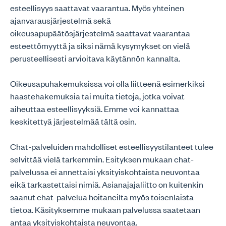
esteellisyys saattavat vaarantua. Myös yhteinen
ajanvarausjärjestelmä sekä
oikeusapupäätösjärjestelmä saattavat vaarantaa
esteettömyyttä ja siksi nämä kysymykset on vielä
perusteellisesti arvioitava käytännön kannalta.
Oikeusapuhakemuksissa voi olla liitteenä esimerkiksi
haastehakemuksia tai muita tietoja, jotka voivat
aiheuttaa esteellisyyksiä. Emme voi kannattaa
keskitettyä järjestelmää tältä osin.
Chat-palveluiden mahdolliset esteellisyystilanteet tulee
selvittää vielä tarkemmin. Esityksen mukaan chat-
palvelussa ei annettaisi yksityiskohtaista neuvontaa
eikä tarkastettaisi nimiä. Asianajajaliitto on kuitenkin
saanut chat-palvelua hoitaneilta myös toisenlaista
tietoa. Käsityksemme mukaan palvelussa saatetaan
antaa yksityiskohtaista neuvontaa.