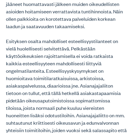
jääneet huomattavasti jälkeen muiden oikeudellisten
asioiden hoitamiseen verrattavista tuntihinnoista. Näin
ollen palkkioita on korotettava palveluiden korkean
laadun ja saatavuuden takaamiseksi.
Esityksen osalta mahdolliset esteellisyystilanteet on
vielä huolellisesti selvitettävä. Pelkästään
käyttöoikeuksien rajoittamisella ei voida ratkaista
kaikkia esteellisyyteen mahdollisesti liittyviä
ongelmatilanteita. Esteellisyyskysymykset on
huomioitava toimitilaratkaisuissa, arkistoissa,
asiakaspalvelussa, diaarioissa jne. Asianajajaliiton
tietoon on tullut, että tällä hetkellä asiakastapaamisia
pidetään oikeusaputoimistoissa sopimattomissa
tiloissa, joista normaali puhe kuuluu viereisten
huoneitten lisäksi odotustiloihin. Asianajajaliitto on mm.
suhtautunut kriittisesti oikeusavun ja edunvalvonnan
yhteisiin toimitiloihin, joiden vuoksi sekä salassapito että