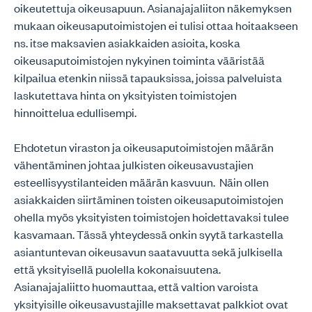
oikeutettuja oikeusapuun. Asianajajaliiton näkemyksen
mukaan oikeusaputoimistojen ei tulisi ottaa hoitaakseen
ns. itse maksavien asiakkaiden asioita, koska
oikeusaputoimistojen nykyinen toiminta vääristää
kilpailua etenkin niissä tapauksissa, joissa palveluista
laskutettava hinta on yksityisten toimistojen
hinnoittelua edullisempi.
Ehdotetun viraston ja oikeusaputoimistojen määrän
vähentäminen johtaa julkisten oikeusavustajien
esteellisyystilanteiden määrän kasvuun. Näin ollen
asiakkaiden siirtäminen toisten oikeusaputoimistojen
ohella myös yksityisten toimistojen hoidettavaksi tulee
kasvamaan. Tässä yhteydessä onkin syytä tarkastella
asiantuntevan oikeusavun saatavuutta sekä julkisella
että yksityisellä puolella kokonaisuutena.
Asianajajaliitto huomauttaa, että valtion varoista
yksityisille oikeusavustajille maksettavat palkkiot ovat