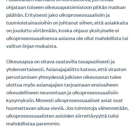
ohjataan toiseen oikeusaputoimistoon pitkän matkan
päähän. Erityisesti jako ulkoprosessuaalisiin ja
tuomioistuinasioihin on johtanut siihen, että asiakkaita
on jouduttu siirtämään, koska ohjaus yksityiselle ei
ulkoprosessuaalisessa asiassa ole ollut mahdollista tai
valitun linjan mukaista.
Oikeusapua on oltava saatavilla tasapuolisesti ja
yhdenvertaisesti. Asianajajaliitto katsoo, että viraston
perustamisen yhteydessä julkisen oikeusavun tulee
ulottua myös asianajajien tarjoamaan ensivaiheen
oikeudelliseen neuvontaan ja ulkoprosessuaalisiin
kysymyksiin. Monesti ulkoprosessuaaliset asiat ovat
huomattavan aikaa vieviä. Jos toimistoja vähennetään,
ulkoprosessuaalisten asioiden siirrettävyyttä tulisi
mahdollistaa paremmin.