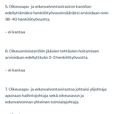
5. Oikeusapu- ja edunvalvontaviraston kanslian
edellyttämäksi henkilötyövuosimääräksi arvioidaan noin
38–40 henkilötyövuotta.
– ei kantaa
6. Oikeusministeriöön jäävien tehtävien hoitamisen
arvioidaan edellyttävän 2–3 henkilötyövuotta.
– ei kantaa
7. Oikeusapu- ja edunvalvontavirastoa johtaisi ylijohtaja
apunaan hallintojohtaja sekä oikeusavun ja
edunvalvonnan yhteinen toimialajohtaja.