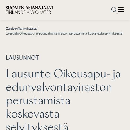
/
/
Etusivu
Ajankohtaista
Lausunto Oikeusapu- ja edunvalvontaviraston perustamista koskevasta selvityksestä
LAUSUNNOT
Lausunto Oikeusapu- ja
edunvalvontaviraston
perustamista
koskevasta
selvityksestä