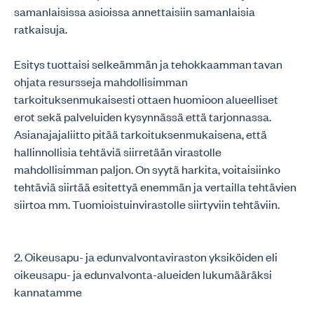
samanlaisissa asioissa annettaisiin samanlaisia
ratkaisuja.
Esitys tuottaisi selkeämmän ja tehokkaamman tavan
ohjata resursseja mahdollisimman
tarkoituksenmukaisesti ottaen huomioon alueelliset
erot sekä palveluiden kysynnässä että tarjonnassa.
Asianajajaliitto pitää tarkoituksenmukaisena, että
hallinnollisia tehtäviä siirretään virastolle
mahdollisimman paljon. On syytä harkita, voitaisiinko
tehtäviä siirtää esitettyä enemmän ja vertailla tehtävien
siirtoa mm. Tuomioistuinvirastolle siirtyviin tehtäviin.
2. Oikeusapu- ja edunvalvontaviraston yksiköiden eli
oikeusapu- ja edunvalvonta-alueiden lukumääräksi
kannatamme