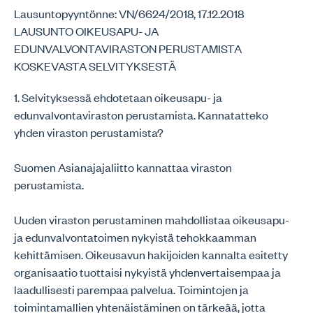
Lausuntopyyntönne: VN/6624/2018, 17.12.2018
LAUSUNTO OIKEUSAPU- JA
EDUNVALVONTAVIRASTON PERUSTAMISTA
KOSKEVASTA SELVITYKSESTÄ
1. Selvityksessä ehdotetaan oikeusapu- ja
edunvalvontaviraston perustamista. Kannatatteko
yhden viraston perustamista?
Suomen Asianajajaliitto kannattaa viraston
perustamista.
Uuden viraston perustaminen mahdollistaa oikeusapu-
ja edunvalvontatoimen nykyistä tehokkaamman
kehittämisen. Oikeusavun hakijoiden kannalta esitetty
organisaatio tuottaisi nykyistä yhdenvertaisempaa ja
laadullisesti parempaa palvelua. Toimintojen ja
toimintamallien yhtenäistäminen on tärkeää, jotta