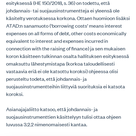
esityksessä (HE 150/2018, s. 36) on todettu, että
johdannais- tai suojausinstrumentteja ei yleensä ole
käsitelty verotuksessa korkona. Ottaen huomioon lisäksi
ATAD:n sanamuoto (‘borrowing costs’ means interest
expenses on all forms of debt, other costs economically
equivalent to interest and expenses incurred in
connection with the raising of finance) ja sen mukaisen
koron käsitteen tulkinnan osalta hallituksen esityksessä
omaksuttu lähestymistapa (korkoa taloudellisesti
vastaavia eriä ei ole katsottu koroksi) ohjeessa olisi
perusteltu todeta, että johdannais- ja
suojausinstrumentteihin liittyviä suorituksia ei katsota
koroksi.
Asianajajaliitto katsoo, että johdannais- ja
suojausinstrumenttien käsittelyyn tulisi ottaa ohjeen
luvussa 3.2.2 nimenomaisesti kantaa.