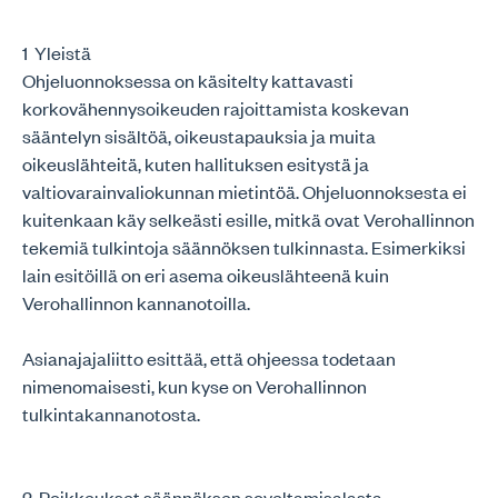
1 Yleistä
Ohjeluonnoksessa on käsitelty kattavasti
korkovähennysoikeuden rajoittamista koskevan
sääntelyn sisältöä, oikeustapauksia ja muita
oikeuslähteitä, kuten hallituksen esitystä ja
valtiovarainvaliokunnan mietintöä. Ohjeluonnoksesta ei
kuitenkaan käy selkeästi esille, mitkä ovat Verohallinnon
tekemiä tulkintoja säännöksen tulkinnasta. Esimerkiksi
lain esitöillä on eri asema oikeuslähteenä kuin
Verohallinnon kannanotoilla.
Asianajajaliitto esittää, että ohjeessa todetaan
nimenomaisesti, kun kyse on Verohallinnon
tulkintakannanotosta.
2 Poikkeukset säännöksen soveltamisalasta