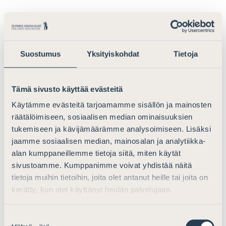
5 Konserniyhteysvelkojen määrittely
Nykyisen ohjeen sisältö, joka on otettu mukaan myös
ohjeluonnokseen, aiheuttaa jatkuvasti haasteita
Suostumus
Yksityiskohdat
Tietoja
tavanomaisissa rahoitusneuvotteluissa pankkien
kanssa. Pankit haluavat tavanomaisesti vakuudeksi
kaikki velallisyhtiön varallisuusasemaan vaikuttavat
Tämä sivusto käyttää evästeitä
omaisuuserät. Esimerkiksi jos velallisyhtiö on velkaa
Käytämme evästeitä tarjoamamme sisällön ja mainosten
myös konserniyhtiöille, usein pankki vaatii kyseistä
räätälöimiseen, sosiaalisen median ominaisuuksien
velkojayhtiötä panttaamaan saatavan konserniyhtiön
tukemiseen ja kävijämäärämme analysoimiseen. Lisäksi
pankkilainan vakuudeksi. Vuodesta 2014 lähtien
jaamme sosiaalisen median, mainosalan ja analytiikka-
voimassa ollut lainsäädäntö ja Verohallinnon ohje ovat
alan kumppaneillemme tietoja siitä, miten käytät
aiheuttaneet suuren määrän epävarmuutta ja
sivustoamme. Kumppanimme voivat yhdistää näitä
vaikeuttaneet pankkilainan nostamista esimerkiksi
tietoja muihin tietoihin, joita olet antanut heille tai joita on
tavanomaisissa yrityskaupoissa. Käytännössä tämä
kerätty, kun olet käyttänyt heidän palvelujaan.
kysymys joudutaan käymään läpi lähes joka kerta kun
uudesta pankkilainasta käydään neuvotteluita.
Suostumuksen