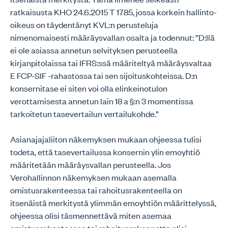
ratkaisusta KHO 24.6.2015 T 1785, jossa korkein hallinto-
oikeus on täydentänyt KVL:n perusteluja
nimenomaisesti määräysvallan osalta ja todennut: ”D:llä
ei ole asiassa annetun selvityksen perusteella
kirjanpitolaissa tai IFRS:ssä määriteltyä määräysvaltaa
E FCP-SIF -rahastossa tai sen sijoituskohteissa. D:n
konsernitase ei siten voi olla elinkeinotulon
verottamisesta annetun lain 18 a §:n 3 momentissa
tarkoitetun tasevertailun vertailukohde.”
Asianajajaliiton näkemyksen mukaan ohjeessa tulisi
todeta, että tasevertailussa konsernin ylin emoyhtiö
määritetään määräysvallan perusteella. Jos
Verohallinnon näkemyksen mukaan asemalla
omistusrakenteessa tai rahoitusrakenteella on
itsenäistä merkitystä ylimmän emoyhtiön määrittelyssä,
ohjeessa olisi täsmennettävä miten asemaa