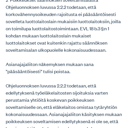
Ohjeluonnoksen luvussa 2.2.2 todetaan, että
korkovähennysoikeuden rajoitusta ei pääsääntöisesti
sovelleta luottolaitoslain mukaisiin luottolaitoksiin, joilla
on toimilupa luottolaitostoimintaan. EVL 18 b.3 §:n 1
kohdan mukaan luottolaitoslain mukaiset
luottolaitokset ovat kuitenkin rajattu säännöksen
soveltamisalan ulkopuolelle kokonaisuudessaan.
Asianajajaliiton näkemyksen mukaan sana
”pääsääntöisesti” tulisi poistaa.
Ohjeluonnoksen luvussa 2.2.2 todetaan, että
edellytyksenä työeläkelaitosten sijoituksia varten
perustamia yhtiöitä koskevan poikkeuksen
soveltamiselle on, että eläkelaitos omistaa tytäryhtiön
kokonaisuudessaan. Asianajajaliiton käsityksen mukaan
poikkeuksen soveltamisen edellytyksenä ei ole se, että