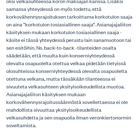
olisi velkasuhteessa koron maksajan kanssa. Lisäksi
samassa yhteydessä on myös todettu, että
korkovähennysrajoituksen tarkoittama korkotulon saaja
on aina ”korkotulon tosiasiallinen saaja”. Asianajajaliiton
käsityksen mukaan korkotulon tosiasiallinen saaja -
käsite ei tässä yhteydessä perustu lain sanamuotoon tai
sen esitöihin. Ns. back-to-back -tilanteiden osalta
säädetään, että muulta kuin konserniyhteydessä
olevalta osapuolelta otettua velkaa pidetään tietyissä
olosuhteissa konserniyhteydessä olevalta osapuolelta
otettuna velkana, mutta tässäkään tilanteessa ei
sivuuteta velkasuhteen yksityisoikeudellista muotoa.
Asianajajaliiton käsityksen mukaan
korkovähennysrajoitussäännöstä sovellettaessa ei ole
mahdollista sivuuttaa yksityisoikeudellista
velkasuhdetta ja sen osapuolia ilman veronkiertonormin
soveltamista.