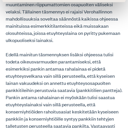
muuntaminen riippumattomien osapuolten väliseksi
velaksi. Tällainen täsmennys ei rajaisi Verohallinnon
mahdollisuuksia soveltaa säännöstä kaikissa ohjeessa
mainituissa esimerkkitilanteissa eikä muissakaan
olosuhteissa, joissa etuyhteyslaina on pyritty pukemaan
ulkopuoliseksi lainaksi.
Edellä mainitun täsmennyksen lisäksi ohjeessa tulisi
todeta oikeusvarmuuden parantamiseksi, että
esimerkiksi pankin antamaa rahalainaa ei pidetä
etuyhteysvelkana vain sillä perusteella, että kyseisen
lainan vakuudeksi on annettu etuyhteysosapuolten
pankkitileihin perustuvia saatavia (pankkitilien pantteja).
Pankin antama rahalainan ei myöskään tulisi saastua
etuyhteyslainaksi vain sillä perusteella, että
konserniyhtiöiden rahoitusasiat keskitetään kyseiseen
pankkiin ja konserniyhtiöille syntyy pankkiin tehtyjen
talletusten perusteella saatavia pankilta. Vastaavasti