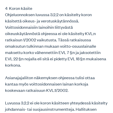
4 Koron käsite
Ohjeluonnoksen luvussa 3.2.2 on käsitelty koron
käsitettä oikeus- ja verotuskäytännössä.
Voittosidonnaisiin lainoihin liittyvästä
oikeuskäytännöstä ohjeessa ei ole käsitelty KVL:n
ratkaisun 1/2002 vaikutusta. Tässä ratkaisussa
omaksutun tulkinnan mukaan voitto-osuuslainalle
maksettu korko vähennettiin EVL 7 §:n ja jaksotettiin
EVL 22 §:n nojalla eli sitä ei pidetty EVL 18 §:n mukaisena
korkona.
Asianajajaliiton näkemyksen ohjeessa tulisi ottaa
kantaa myös voittosidonnaisen lainan korkoja
koskevaan ratkaisuun KVL:1/2002.
Luvussa 3.2.2 ei ole koron käsitteen yhteydessä käsitelty
johdannais- tai suojausinstrumentteja. Hallituksen