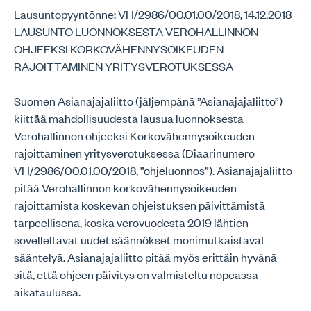
Lausuntopyyntönne: VH/2986/00.01.00/2018, 14.12.2018
LAUSUNTO LUONNOKSESTA VEROHALLINNON
OHJEEKSI KORKOVÄHENNYSOIKEUDEN
RAJOITTAMINEN YRITYSVEROTUKSESSA
Suomen Asianajajaliitto (jäljempänä ”Asianajajaliitto”)
kiittää mahdollisuudesta lausua luonnoksesta
Verohallinnon ohjeeksi Korkovähennysoikeuden
rajoittaminen yritysverotuksessa (Diaarinumero
VH/2986/00.01.00/2018, ”ohjeluonnos”). Asianajajaliitto
pitää Verohallinnon korkovähennysoikeuden
rajoittamista koskevan ohjeistuksen päivittämistä
tarpeellisena, koska verovuodesta 2019 lähtien
sovelleltavat uudet säännökset monimutkaistavat
sääntelyä. Asianajajaliitto pitää myös erittäin hyvänä
sitä, että ohjeen päivitys on valmisteltu nopeassa
aikataulussa.