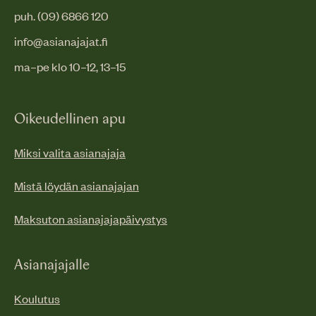
puh. (09) 6866 120
info@asianajajat.fi
ma–pe klo 10–12, 13–15
Oikeudellinen apu
Miksi valita asianajaja
Mistä löydän asianajajan
Maksuton asianajajapäivystys
Asianajajalle
Koulutus