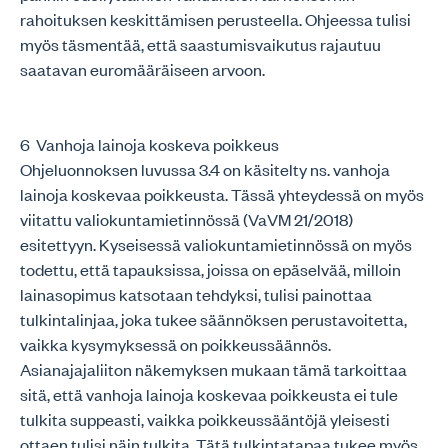
rahoituksen keskittämisen perusteella. Ohjeessa tulisi
myös täsmentää, että saastumisvaikutus rajautuu
saatavan euromääräiseen arvoon.
6 Vanhoja lainoja koskeva poikkeus
Ohjeluonnoksen luvussa 3.4 on käsitelty ns. vanhoja
lainoja koskevaa poikkeusta. Tässä yhteydessä on myös
viitattu valiokuntamietinnössä (VaVM 21/2018)
esitettyyn. Kyseisessä valiokuntamietinnössä on myös
todettu, että tapauksissa, joissa on epäselvää, milloin
lainasopimus katsotaan tehdyksi, tulisi painottaa
tulkintalinjaa, joka tukee säännöksen perustavoitetta,
vaikka kysymyksessä on poikkeussäännös.
Asianajajaliiton näkemyksen mukaan tämä tarkoittaa
sitä, että vanhoja lainoja koskevaa poikkeusta ei tule
tulkita suppeasti, vaikka poikkeussääntöjä yleisesti
ottaen tulisi näin tulkita. Tätä tulkintatapaa tukee myös