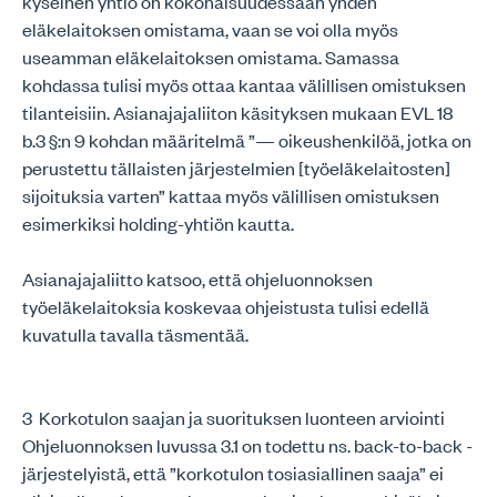
kyseinen yhtiö on kokonaisuudessaan yhden
eläkelaitoksen omistama, vaan se voi olla myös
useamman eläkelaitoksen omistama. Samassa
kohdassa tulisi myös ottaa kantaa välillisen omistuksen
tilanteisiin. Asianajajaliiton käsityksen mukaan EVL 18
b.3 §:n 9 kohdan määritelmä ”— oikeushenkilöä, jotka on
perustettu tällaisten järjestelmien [työeläkelaitosten]
sijoituksia varten” kattaa myös välillisen omistuksen
esimerkiksi holding-yhtiön kautta.
Asianajajaliitto katsoo, että ohjeluonnoksen
työeläkelaitoksia koskevaa ohjeistusta tulisi edellä
kuvatulla tavalla täsmentää.
3 Korkotulon saajan ja suorituksen luonteen arviointi
Ohjeluonnoksen luvussa 3.1 on todettu ns. back-to-back -
järjestelyistä, että ”korkotulon tosiasiallinen saaja” ei