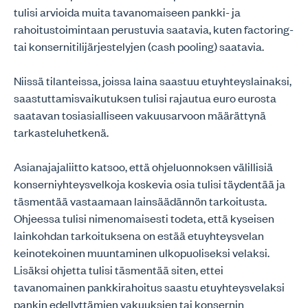
tulisi arvioida muita tavanomaiseen pankki- ja
rahoitustoimintaan perustuvia saatavia, kuten factoring-
tai konsernitilijärjestelyjen (cash pooling) saatavia.
Niissä tilanteissa, joissa laina saastuu etuyhteyslainaksi,
saastuttamisvaikutuksen tulisi rajautua euro eurosta
saatavan tosiasialliseen vakuusarvoon määrättynä
tarkasteluhetkenä.
Asianajajaliitto katsoo, että ohjeluonnoksen välillisiä
konserniyhteysvelkoja koskevia osia tulisi täydentää ja
täsmentää vastaamaan lainsäädännön tarkoitusta.
Ohjeessa tulisi nimenomaisesti todeta, että kyseisen
lainkohdan tarkoituksena on estää etuyhteysvelan
keinotekoinen muuntaminen ulkopuoliseksi velaksi.
Lisäksi ohjetta tulisi täsmentää siten, ettei
tavanomainen pankkirahoitus saastu etuyhteysvelaksi
pankin edellyttämien vakuuksien tai konsernin