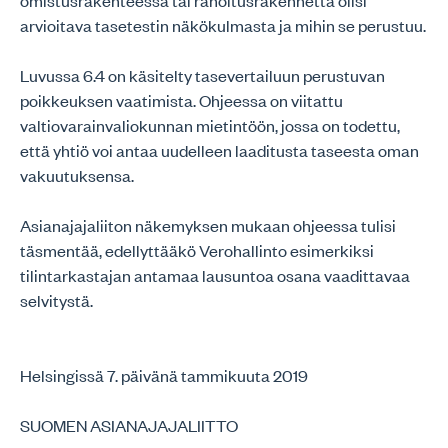
omistusrakenteessa tai rahoitusrakennetta olisi
arvioitava tasetestin näkökulmasta ja mihin se perustuu.
Luvussa 6.4 on käsitelty tasevertailuun perustuvan
poikkeuksen vaatimista. Ohjeessa on viitattu
valtiovarainvaliokunnan mietintöön, jossa on todettu,
että yhtiö voi antaa uudelleen laaditusta taseesta oman
vakuutuksensa.
Asianajajaliiton näkemyksen mukaan ohjeessa tulisi
täsmentää, edellyttääkö Verohallinto esimerkiksi
tilintarkastajan antamaa lausuntoa osana vaadittavaa
selvitystä.
Helsingissä 7. päivänä tammikuuta 2019
SUOMEN ASIANAJAJALIITTO