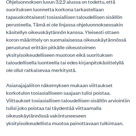
Ohjeluonnoksen luvun 3.2.2 alussa on todettu, että
suorituksen luonnetta korkona tarkastellaan
tapauskohtaisesti tosiasiallisen taloudellisen sisällön
perusteella. Tämä ei ole linjassa ohjeluonnoksessakin
käsitellyn oikeuskäytännön kanssa. Yleisesti ottaen
koron määrittely on suomalaisessa oikeuskäytännössä
perustunut erittäin pitkälle oikeustoimen
yksityisoikeudelliseen muotoon eikä suorituksen
taloudellisella luonteella tai edes kirjanpitokäsittelyllä
ole ollut ratkaisevaa merkitystä.
Asianajajaliiton näkemyksen mukaan viittaukset
korkotulon tosiasialliseen saajaan tulisi poistaa.
Viittaukset tosiasiallisen taloudellisen sisällön arviointiin
tulisi joko poistaa tai täydentää viittaamalla
oikeuskäytännössä vakiintuneeseen
yksityisoikeudellista muotoa painottavaan tulkintaan.