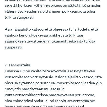
se, että korkojen vähennysoikeus on pääsääntö ja niiden
vähennysoikeuden rajoittaminen poikkeus, jota tulisi
tulkita suppeasti.
Asianajajaliitto katsoo, että ohjeessa tulisi todeta, että
vanhoja lainoja koskevaa poikkeusta tulkitaan
säännöksen tavoitteiden mukaisesti, eikä sitä tulkita
suppeasti.
7 Tasevertailu
Luvussa 6.2 on käsitelty tasevertailussa käytettävän
konsernitaseen edellytyksiä. Asianajajaliitto katsoo, että
oikeuskäytännön perusteella konsernitaseen laativa ylin
emoyhtiö määritetään muissa kuin
kuntakonsernitilanteissa määräysvallan perusteella,
eikä esimerkiksi omistus- tai rahoitusrakenteella ole
itsenäistä merkitystä. Tämä ilmenee selkeästi