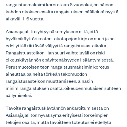
rangaistusmaksimi korotetaan 6 vuodeksi, on näiden
kahden rikoksen osalta rangaistuksen päällekkäisyyttä
aikaväli 1–6 vuotta.
Asianajajaliitto yhtyy näkemykseen siitä, että
hyväksikäyttörikosten tekotapojen kirjo on suuri ja se
edellyttää riittävää väljyyttä rangaistusasteikolta.
Rangaistuasteikon liian suuri vaihteluväli on riski
oikeuskäytännön epäyhtenäisyyden lisääntymisestä.
Perusmuotoisen teon rangaistusmaksimin korotus
aiheuttaa paineita törkeän tekomuodon
rangaistusasteikon muuttamiseen, ainakin
minimirangaistuksen osalta, oikeudenmukaisen suhteen
säilymiseksi.
Tavoite rangaistuskäytännön ankaroitumisesta on
Asianajajaliiton hyväksymä erityisesti törkeimpien
tekojen osalta, mutta tavoitteen toteutus ei edellytä