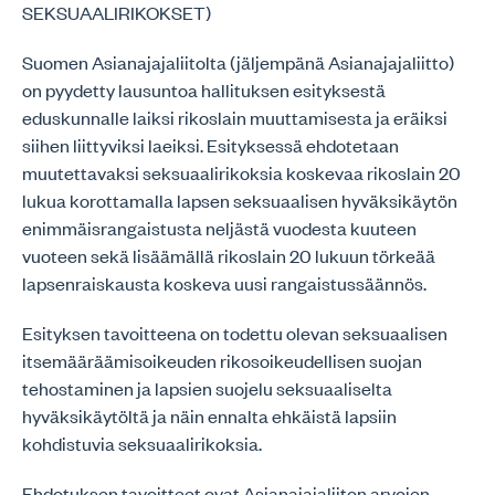
SEKSUAALIRIKOKSET)
Suomen Asianajajaliitolta (jäljempänä Asianajajaliitto)
on pyydetty lausuntoa hallituksen esityksestä
eduskunnalle laiksi rikoslain muuttamisesta ja eräiksi
siihen liittyviksi laeiksi. Esityksessä ehdotetaan
muutettavaksi seksuaalirikoksia koskevaa rikoslain 20
lukua korottamalla lapsen seksuaalisen hyväksikäytön
enimmäisrangaistusta neljästä vuodesta kuuteen
vuoteen sekä lisäämällä rikoslain 20 lukuun törkeää
lapsenraiskausta koskeva uusi rangaistussäännös.
Esityksen tavoitteena on todettu olevan seksuaalisen
itsemääräämisoikeuden rikosoikeudellisen suojan
tehostaminen ja lapsien suojelu seksuaaliselta
hyväksikäytöltä ja näin ennalta ehkäistä lapsiin
kohdistuvia seksuaalirikoksia.
Ehdotuksen tavoitteet ovat Asianajajaliiton arvojen