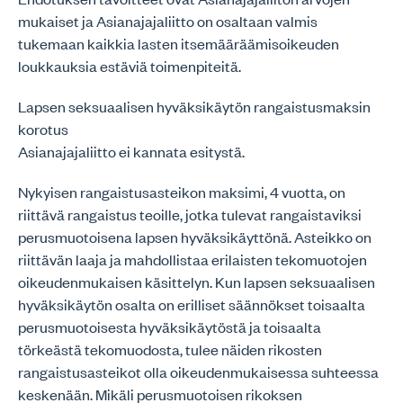
mukaiset ja Asianajajaliitto on osaltaan valmis
tukemaan kaikkia lasten itsemääräämisoikeuden
loukkauksia estäviä toimenpiteitä.
Lapsen seksuaalisen hyväksikäytön rangaistusmaksin
korotus
Asianajajaliitto ei kannata esitystä.
Nykyisen rangaistusasteikon maksimi, 4 vuotta, on
riittävä rangaistus teoille, jotka tulevat rangaistaviksi
perusmuotoisena lapsen hyväksikäyttönä. Asteikko on
riittävän laaja ja mahdollistaa erilaisten tekomuotojen
oikeudenmukaisen käsittelyn. Kun lapsen seksuaalisen
hyväksikäytön osalta on erilliset säännökset toisaalta
perusmuotoisesta hyväksikäytöstä ja toisaalta
törkeästä tekomuodosta, tulee näiden rikosten
rangaistusasteikot olla oikeudenmukaisessa suhteessa
keskenään. Mikäli perusmuotoisen rikoksen