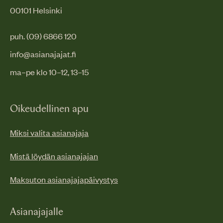
00101 Helsinki
puh. (09) 6866 120
info@asianajajat.fi
ma–pe klo 10–12, 13–15
Oikeudellinen apu
Miksi valita asianajaja
Mistä löydän asianajajan
Maksuton asianajajapäivystys
Asianajajalle