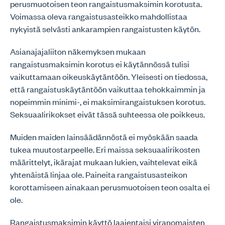
perusmuotoisen teon rangaistusmaksimin korotusta.
Voimassa oleva rangaistusasteikko mahdollistaa
nykyistä selvästi ankarampien rangaistusten käytön.
Asianajajaliiton näkemyksen mukaan
rangaistusmaksimin korotus ei käytännössä tulisi
vaikuttamaan oikeuskäytäntöön. Yleisesti on tiedossa,
että rangaistuskäytäntöön vaikuttaa tehokkaimmin ja
nopeimmin minimi-, ei maksimirangaistuksen korotus.
Seksuaalirikokset eivät tässä suhteessa ole poikkeus.
Muiden maiden lainsäädännöstä ei myöskään saada
tukea muutostarpeelle. Eri maissa seksuaalirikosten
määrittelyt, ikärajat mukaan lukien, vaihtelevat eikä
yhtenäistä linjaa ole. Paineita rangaistusasteikon
korottamiseen ainakaan perusmuotoisen teon osalta ei
ole.
Rangaistusmaksimin käyttö laajentaisi viranomaisten