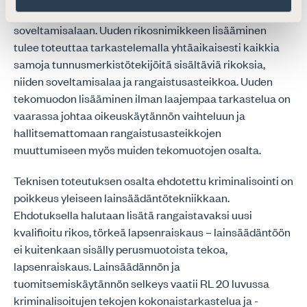
muiden rikosten rangaistusasteikkoihin ja
soveltamisalaan. Uuden rikosnimikkeen lisääminen
tulee toteuttaa tarkastelemalla yhtäaikaisesti kaikkia
samoja tunnusmerkistötekijöitä sisältäviä rikoksia,
niiden soveltamisalaa ja rangaistusasteikkoa. Uuden
tekomuodon lisääminen ilman laajempaa tarkastelua on
vaarassa johtaa oikeuskäytännön vaihteluun ja
hallitsemattomaan rangaistusasteikkojen
muuttumiseen myös muiden tekomuotojen osalta.
Teknisen toteutuksen osalta ehdotettu kriminalisointi on
poikkeus yleiseen lainsäädäntötekniikkaan.
Ehdotuksella halutaan lisätä rangaistavaksi uusi
kvalifioitu rikos, törkeä lapsenraiskaus – lainsäädäntöön
ei kuitenkaan sisälly perusmuotoista tekoa,
lapsenraiskaus. Lainsäädännön ja
tuomitsemiskäytännön selkeys vaatii RL 20 luvussa
kriminalisoitujen tekojen kokonaistarkastelua ja -