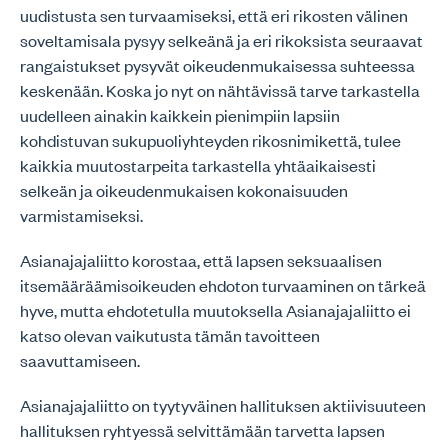
uudistusta sen turvaamiseksi, että eri rikosten välinen
soveltamisala pysyy selkeänä ja eri rikoksista seuraavat
rangaistukset pysyvät oikeudenmukaisessa suhteessa
keskenään. Koska jo nyt on nähtävissä tarve tarkastella
uudelleen ainakin kaikkein pienimpiin lapsiin
kohdistuvan sukupuoliyhteyden rikosnimikettä, tulee
kaikkia muutostarpeita tarkastella yhtäaikaisesti
selkeän ja oikeudenmukaisen kokonaisuuden
varmistamiseksi.
Asianajajaliitto korostaa, että lapsen seksuaalisen
itsemääräämisoikeuden ehdoton turvaaminen on tärkeä
hyve, mutta ehdotetulla muutoksella Asianajajaliitto ei
katso olevan vaikutusta tämän tavoitteen
saavuttamiseen.
Asianajajaliitto on tyytyväinen hallituksen aktiivisuuteen
hallituksen ryhtyessä selvittämään tarvetta lapsen