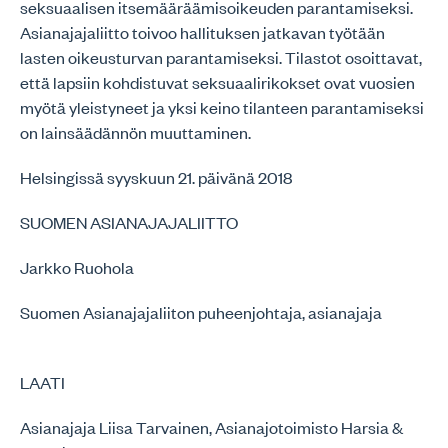
seksuaalisen itsemääräämisoikeuden parantamiseksi.
Asianajajaliitto toivoo hallituksen jatkavan työtään
lasten oikeusturvan parantamiseksi. Tilastot osoittavat,
että lapsiin kohdistuvat seksuaalirikokset ovat vuosien
myötä yleistyneet ja yksi keino tilanteen parantamiseksi
on lainsäädännön muuttaminen.
Helsingissä syyskuun 21. päivänä 2018
SUOMEN ASIANAJAJALIITTO
Jarkko Ruohola
Suomen Asianajajaliiton puheenjohtaja, asianajaja
LAATI
Asianajaja Liisa Tarvainen, Asianajotoimisto Harsia &