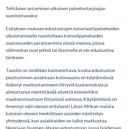
Tehtävien antaminen ulkoisen palveluntarjoajan
suoritettavaksi
Esityksen mukaan edustustojen notariaattipalveluiden
ulkoistamisella tavoitellaan konsulipalveluiden
saatavuuden parantamista niissä maissa, joissa
välimatkat ovat pitkiä tai Suomella ei ole edustustoa
lainkaan.
Tavoite on sinällään kannatettava, koska edustuston
puuttuminen asiakkaan kotimaasta on käytännössä
lisännyt matkustamiseen liittyviä kustannuksia ja
aiheuttanut merkittävää viivettä esimerkiksi
maahanmuuttoon liittyvissä asioissa. Käytännössä on
ilmennyt näin olevan erityisesti Länsi-Afrikan maista
kotoisin olevien henkilöisen asioiden käsittelyn
yhteydessä, kun asiakkaiden on tullut matkustaa
Nigeriaan Suomen Abujan edustustoon, jossa hoidetaan