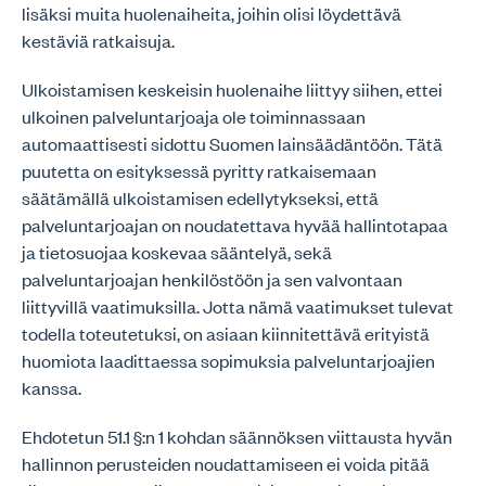
lisäksi muita huolenaiheita, joihin olisi löydettävä
kestäviä ratkaisuja.
Ulkoistamisen keskeisin huolenaihe liittyy siihen, ettei
ulkoinen palveluntarjoaja ole toiminnassaan
automaattisesti sidottu Suomen lainsäädäntöön. Tätä
puutetta on esityksessä pyritty ratkaisemaan
säätämällä ulkoistamisen edellytykseksi, että
palveluntarjoajan on noudatettava hyvää hallintotapaa
ja tietosuojaa koskevaa sääntelyä, sekä
palveluntarjoajan henkilöstöön ja sen valvontaan
liittyvillä vaatimuksilla. Jotta nämä vaatimukset tulevat
todella toteutetuksi, on asiaan kiinnitettävä erityistä
huomiota laadittaessa sopimuksia palveluntarjoajien
kanssa.
Ehdotetun 51.1 §:n 1 kohdan säännöksen viittausta hyvän
hallinnon perusteiden noudattamiseen ei voida pitää