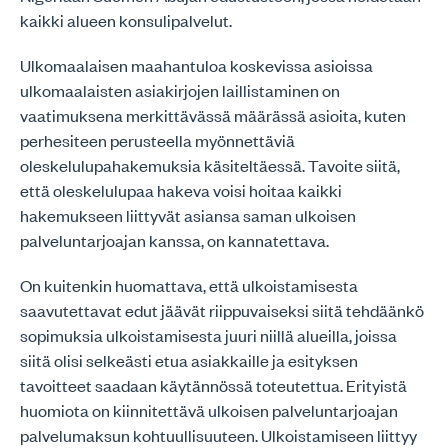
kaikki alueen konsulipalvelut.
Ulkomaalaisen maahantuloa koskevissa asioissa
ulkomaalaisten asiakirjojen laillistaminen on
vaatimuksena merkittävässä määrässä asioita, kuten
perhesiteen perusteella myönnettäviä
oleskelulupahakemuksia käsiteltäessä. Tavoite siitä,
että oleskelulupaa hakeva voisi hoitaa kaikki
hakemukseen liittyvät asiansa saman ulkoisen
palveluntarjoajan kanssa, on kannatettava.
On kuitenkin huomattava, että ulkoistamisesta
saavutettavat edut jäävät riippuvaiseksi siitä tehdäänkö
sopimuksia ulkoistamisesta juuri niillä alueilla, joissa
siitä olisi selkeästi etua asiakkaille ja esityksen
tavoitteet saadaan käytännössä toteutettua. Erityistä
huomiota on kiinnitettävä ulkoisen palveluntarjoajan
palvelumaksun kohtuullisuuteen. Ulkoistamiseen liittyy