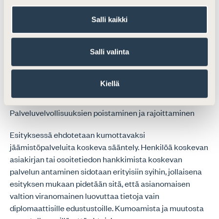
Olisi ilmoitettava selvästi voidaanko oikaisupyyntö
Salli kaikki
toimittaa palveluntarjoajalle vai tuleeko se toimittaa
suoraan Suomen edustustoon. Ehdotetusta
Salli valinta
säännöksestä tämä ei tule selvästi esiin. Mikäli
oikaisupyyntö toimitetaan palveluntarjoajalle, tulisi sille
asettaa velvollisuus toimittaa oikaisupyyntö välittömästi
Kiellä
Suomen edustustolle.
Palveluvelvollisuuksien poistaminen ja rajoittaminen
Esityksessä ehdotetaan kumottavaksi
jäämistöpalveluita koskeva sääntely. Henkilöä koskevan
asiakirjan tai osoitetiedon hankkimista koskevan
palvelun antaminen sidotaan erityisiin syihin, jollaisena
esityksen mukaan pidetään sitä, että asianomaisen
valtion viranomainen luovuttaa tietoja vain
diplomaattisille edustustoille. Kumoamista ja muutosta