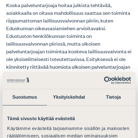
Koska palveluntarjoaja hoitaa julkista tehtävää,
asiakkaalla on oltava mahdollisuus saattaa sen toiminta
riippumattoman laillisuusvalvonnan piiriin, kuten
Eduskunnan oikeusasiamiehen arvioitavaksi.
Edustuston henkilökunnan toiminta on
laillisuusvalvonnan piirissä, mutta ulkoisen
palveluntarjoajan toimintaa koskeva laillisuusvalvonta ei
ole yksiselitteisesti toteutettavissa. Esityksessä ei ole
kiinnitetty riittävää huomiota ulkoisen palveluntarjoajan
toiminnan laillisuusvalvontaan. Toisaalta olisi
varmistettava, että asiakkaat ovat tietoisia
laillisuusvalvonnan mahdollisuudesta ja voivat sitä myös
käytännössä toteuttaa.
Suostumus
Yksityiskohdat
Tietoja
Palveluntarjoajan päätöksestä tehtävää
muutoksenhakua koskevat säännökset ovat sinänsä
Tämä sivusto käyttää evästeitä
asianmukaiset. Koska palveluita tarjotaan ulkomailla, on
Käytämme evästeitä tarjoamamme sisällön ja mainosten
kiinnitettävä huomiota siihen, että palveluntarjoajan
räätälöimiseen, sosiaalisen median ominaisuuksien