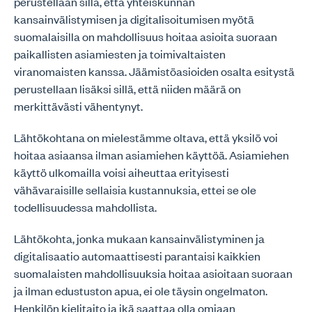
perustellaan sillä, että yhteiskunnan
kansainvälistymisen ja digitalisoitumisen myötä
suomalaisilla on mahdollisuus hoitaa asioita suoraan
paikallisten asiamiesten ja toimivaltaisten
viranomaisten kanssa. Jäämistöasioiden osalta esitystä
perustellaan lisäksi sillä, että niiden määrä on
merkittävästi vähentynyt.
Lähtökohtana on mielestämme oltava, että yksilö voi
hoitaa asiaansa ilman asiamiehen käyttöä. Asiamiehen
käyttö ulkomailla voisi aiheuttaa erityisesti
vähävaraisille sellaisia kustannuksia, ettei se ole
todellisuudessa mahdollista.
Lähtökohta, jonka mukaan kansainvälistyminen ja
digitalisaatio automaattisesti parantaisi kaikkien
suomalaisten mahdollisuuksia hoitaa asioitaan suoraan
ja ilman edustuston apua, ei ole täysin ongelmaton.
Henkilön kielitaito ja ikä saattaa olla omiaan