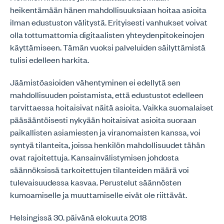
heikentämään hänen mahdollisuuksiaan hoitaa asioita
ilman edustuston välitystä. Erityisesti vanhukset voivat
olla tottumattomia digitaalisten yhteydenpitokeinojen
käyttämiseen. Tämän vuoksi palveluiden säilyttämistä
tulisi edelleen harkita.
Jäämistöasioiden vähentyminen ei edellytä sen
mahdollisuuden poistamista, että edustustot edelleen
tarvittaessa hoitaisivat näitä asioita. Vaikka suomalaiset
pääsääntöisesti nykyään hoitaisivat asioita suoraan
paikallisten asiamiesten ja viranomaisten kanssa, voi
syntyä tilanteita, joissa henkilön mahdollisuudet tähän
ovat rajoitettuja. Kansainvälistymisen johdosta
säännöksissä tarkoitettujen tilanteiden määrä voi
tulevaisuudessa kasvaa. Perustelut säännösten
kumoamiselle ja muuttamiselle eivät ole riittävät.
Helsingissä 30. päivänä elokuuta 2018