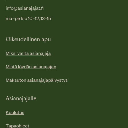
info@asianajajat.fi
ma–pe klo 10–12, 13–15
Oikeudellinen apu
Miksi valita asianajaja
Mistä löydän asianajajan
Maksuton asianajajapäivystys
Asianajajalle
Koulutus
Tapaohjeet