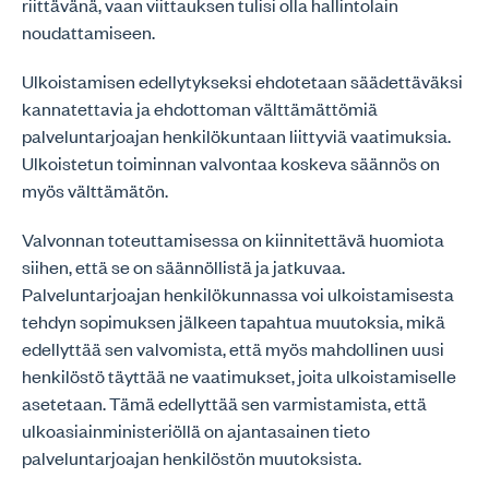
riittävänä, vaan viittauksen tulisi olla hallintolain
noudattamiseen.
Ulkoistamisen edellytykseksi ehdotetaan säädettäväksi
kannatettavia ja ehdottoman välttämättömiä
palveluntarjoajan henkilökuntaan liittyviä vaatimuksia.
Ulkoistetun toiminnan valvontaa koskeva säännös on
myös välttämätön.
Valvonnan toteuttamisessa on kiinnitettävä huomiota
siihen, että se on säännöllistä ja jatkuvaa.
Palveluntarjoajan henkilökunnassa voi ulkoistamisesta
tehdyn sopimuksen jälkeen tapahtua muutoksia, mikä
edellyttää sen valvomista, että myös mahdollinen uusi
henkilöstö täyttää ne vaatimukset, joita ulkoistamiselle
asetetaan. Tämä edellyttää sen varmistamista, että
ulkoasiainministeriöllä on ajantasainen tieto
palveluntarjoajan henkilöstön muutoksista.