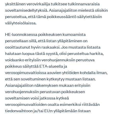
yksittäinen verovirkailija tulkitsee tulkinnanvaraisia
soveltamisedellytyksiä. Asianajajaliiton mielestä olisikin
perusteltua, että tämä poikkeussääntö säilytettäisiin
väliyhteisölaissa.
HE-luonnoksessa poikkeuksen kumoamista
perustellaan sillä, että listan ylläpitäminen on
osoittautunut hyvin raskaaksi. Jos mustasta listasta
halutaan luopua tästä syystä, olisi perusteltua harkita,
voidaanko erityisiin verohuojennuksiin perustuva
poikkeus säilyttää ETA-alueella ja
verosopimusvaltioissa asuvien yhtiöiden kohdalla ilman,
että sen soveltuminen kytkeytyy mustaan listaan.
Asianajajaliiton näkemyksen mukaan erityisiin
verohuojennuksiin perustuvan poikkeuksen
soveltamisen voisi jatkossa kytkeä
verosopimusvaltioiden osalta esimerkiksi riittävään
tiedonvaihtoon ja/tai EU:n ylläpitämään listaan