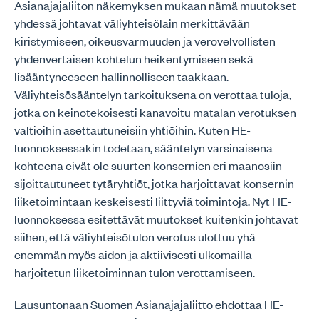
Asianajajaliiton näkemyksen mukaan nämä muutokset
yhdessä johtavat väliyhteisölain merkittävään
kiristymiseen, oikeusvarmuuden ja verovelvollisten
yhdenvertaisen kohtelun heikentymiseen sekä
lisääntyneeseen hallinnolliseen taakkaan.
Väliyhteisösääntelyn tarkoituksena on verottaa tuloja,
jotka on keinotekoisesti kanavoitu matalan verotuksen
valtioihin asettautuneisiin yhtiöihin. Kuten HE-
luonnoksessakin todetaan, sääntelyn varsinaisena
kohteena eivät ole suurten konsernien eri maanosiin
sijoittautuneet tytäryhtiöt, jotka harjoittavat konsernin
liiketoimintaan keskeisesti liittyviä toimintoja. Nyt HE-
luonnoksessa esitettävät muutokset kuitenkin johtavat
siihen, että väliyhteisötulon verotus ulottuu yhä
enemmän myös aidon ja aktiivisesti ulkomailla
harjoitetun liiketoiminnan tulon verottamiseen.
Lausuntonaan Suomen Asianajajaliitto ehdottaa HE-