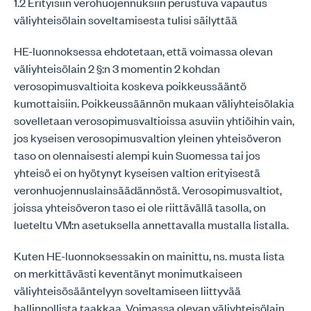
1.2 Erityisiin verohuojennuksiin perustuva vapautus
väliyhteisölain soveltamisesta tulisi säilyttää
HE-luonnoksessa ehdotetaan, että voimassa olevan
väliyhteisölain 2 §:n 3 momentin 2 kohdan
verosopimusvaltioita koskeva poikkeussääntö
kumottaisiin. Poikkeussäännön mukaan väliyhteisölakia
sovelletaan verosopimusvaltioissa asuviin yhtiöihin vain,
jos kyseisen verosopimusvaltion yleinen yhteisöveron
taso on olennaisesti alempi kuin Suomessa tai jos
yhteisö ei on hyötynyt kyseisen valtion erityisestä
veronhuojennuslainsäädännöstä. Verosopimusvaltiot,
joissa yhteisöveron taso ei ole riittävällä tasolla, on
lueteltu VM:n asetuksella annettavalla mustalla listalla.
Kuten HE-luonnoksessakin on mainittu, ns. musta lista
on merkittävästi keventänyt monimutkaiseen
väliyhteisösääntelyyn soveltamiseen liittyvää
hallinnollista taakkaa. Voimassa olevan väliyhteisölain