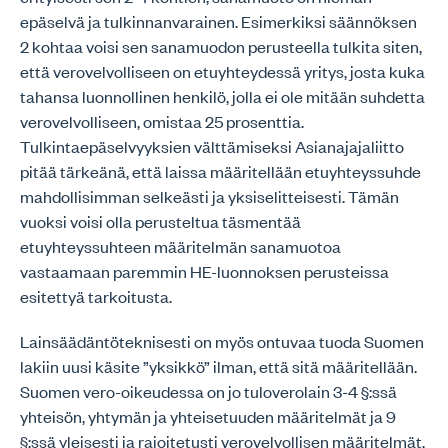
epäselvä ja tulkinnanvarainen. Esimerkiksi säännöksen
2 kohtaa voisi sen sanamuodon perusteella tulkita siten,
että verovelvolliseen on etuyhteydessä yritys, josta kuka
tahansa luonnollinen henkilö, jolla ei ole mitään suhdetta
verovelvolliseen, omistaa 25 prosenttia.
Tulkintaepäselvyyksien välttämiseksi Asianajajaliitto
pitää tärkeänä, että laissa määritellään etuyhteyssuhde
mahdollisimman selkeästi ja yksiselitteisesti. Tämän
vuoksi voisi olla perusteltua täsmentää
etuyhteyssuhteen määritelmän sanamuotoa
vastaamaan paremmin HE-luonnoksen perusteissa
esitettyä tarkoitusta.
Lainsäädäntöteknisesti on myös ontuvaa tuoda Suomen
lakiin uusi käsite ”yksikkö” ilman, että sitä määritellään.
Suomen vero-oikeudessa on jo tuloverolain 3-4 §:ssä
yhteisön, yhtymän ja yhteisetuuden määritelmät ja 9
§:ssä yleisesti ja rajoitetusti verovelvollisen määritelmät.