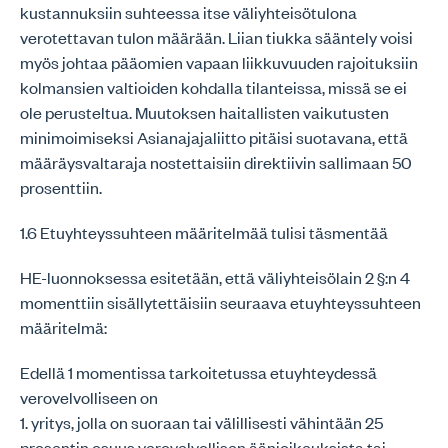
kustannuksiin suhteessa itse väliyhteisötulona
verotettavan tulon määrään. Liian tiukka sääntely voisi
myös johtaa pääomien vapaan liikkuvuuden rajoituksiin
kolmansien valtioiden kohdalla tilanteissa, missä se ei
ole perusteltua. Muutoksen haitallisten vaikutusten
minimoimiseksi Asianajajaliitto pitäisi suotavana, että
määräysvaltaraja nostettaisiin direktiivin sallimaan 50
prosenttiin.
1.6 Etuyhteyssuhteen määritelmää tulisi täsmentää
HE-luonnoksessa esitetään, että väliyhteisölain 2 §:n 4
momenttiin sisällytettäisiin seuraava etuyhteyssuhteen
määritelmä:
Edellä 1 momentissa tarkoitetussa etuyhteydessä
verovelvolliseen on
1. yritys, jolla on suoraan tai välillisesti vähintään 25
prosentin osuus verovelvollisen äänioikeuksista tai