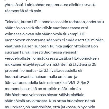
yhteisöstä. Lainkohdan sanamuotoa olisikin tarvetta
täsmentää tältä osin.
Toiseksi, kuten HE-luonnoksessakin todetaan, ehdotettu
säännös on sekä direktiivin vaatimaa tasoa että
voimassa olevan lain säännöksiä tiukempi. HE-
luonnoksen ehdottama säännös ei enää asettaisi mitään
vaatimuksia sen suhteen, kuinka paljon yhteisöstä on
suoraan tai välillisesti Suomessa yleisesti
verovelvollisten omistuksessa Lisäksi HE-luonnoksen
mukainen etuyhteystahon määritelmä täyttyisi jo 25
prosentin omistus- tai äänivaltaosuudella eli
huomattavasti alhaisemmalla omistus- ja
äänivaltaosuudella kuin esimerkiksi VML 31 §:n 2
momentissa, mikä on etupiirin määritelmän
lähtökohtana voimassa olevan väliyhteisölain
säännöksiä arvioitaessa. Kun ottaa huomioon nämä
muutokset, on mahdollista, että jatkossa jo hyvinkin