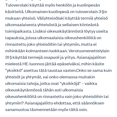
Tuloverolaki käyttää myös henkilön ja kuolinpesän
käsitteitä. Ulkomainen kuolinpesä on tuloverolain 3 §:n
mukaan yhteisö. Väliyhteisölaki käyttää termiä yhteisö
ulkomaalaisesta yhteisöstä ja sellaisen kiinteästä
toimipaikasta. Lisäksi oikeuskäytännöstä löytyy useita
tapauksia, joissa ulkomaalaisia oikeushenkilöitä on
rinnastettu joko yhteisöihin tai yhtymiin, mutta ei
mihinkään kolmanteen luokkaan. Verotusmenettelylain
31 § käyttää termejä osapuoli ja yritys. Asianajajaliiton
mielestä HE-luonnos jättää epäselväksi, mihin käsite
”yksikkö” asettuu tätä taustaa vasten.Onko se sama kuin
yhteisöt ja yhtymät, vai onko olemassa muitakin
ulkomaisia tahoja, jotka ovat ”yksikköjä” – vaikka
oikeuskäytännössä tähän asti ulkomaisia
oikeushenkilöitä on rinnastettu vain joko yhteisöihin tai
yhtymiin? Asianajajaliitto ehdottaa, että säännöksen
sanamuotoa täsmennetään myös tältä osin.