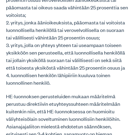
pääomasta tai oikeus saada vähintään 25 prosenttia sen
voitoista;
2. yritys, jonka äänioikeuksista, pääomasta tai voitoista
luonnollisella henkilöllä tai verovelvollisella on suoraan
tai välillisesti vähintään 25 prosentin osuus;
3. yritys, jolla on yhteys yhteen tai useampaan toiseen
yksikköön sen perusteella, että luonnollisella henkilöllä
tai jollain yksiköllä suoraan tai välillisesti on sekä siitä
että toisesta yksiköstä vähintään 25 prosentin osuus ja
4. luonnollisen henkilön lähipiiriin kuuluva toinen
luonnollinen henkilö.
HE-luonnoksen perusteluiden mukaan määritelmä
perustuu direktiivin etuyhteyssuhteen määritelmään
kuitenkin niin, että HE-luonnoksessa on huomioitu
väliyhteisölain soveltuminen luonnollisiin henkilöihin.
Asianajajaliiton mielestä ehdotetun säännöksen,
erityisesti sen 2-4 kohtien, sanamuoto on hieman