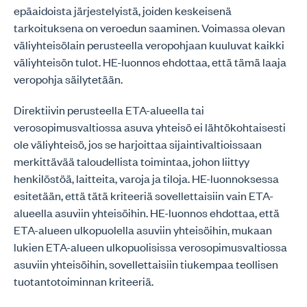
epäaidoista järjestelyistä, joiden keskeisenä
tarkoituksena on veroedun saaminen. Voimassa olevan
väliyhteisölain perusteella veropohjaan kuuluvat kaikki
väliyhteisön tulot. HE-luonnos ehdottaa, että tämä laaja
veropohja säilytetään.
Direktiivin perusteella ETA-alueella tai
verosopimusvaltiossa asuva yhteisö ei lähtökohtaisesti
ole väliyhteisö, jos se harjoittaa sijaintivaltioissaan
merkittävää taloudellista toimintaa, johon liittyy
henkilöstöä, laitteita, varoja ja tiloja. HE-luonnoksessa
esitetään, että tätä kriteeriä sovellettaisiin vain ETA-
alueella asuviin yhteisöihin. HE-luonnos ehdottaa, että
ETA-alueen ulkopuolella asuviin yhteisöihin, mukaan
lukien ETA-alueen ulkopuolisissa verosopimusvaltiossa
asuviin yhteisöihin, sovellettaisiin tiukempaa teollisen
tuotantotoiminnan kriteeriä.