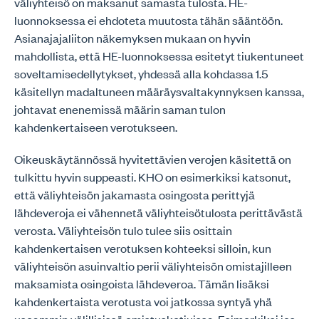
väliyhteisö on maksanut samasta tulosta. HE-
luonnoksessa ei ehdoteta muutosta tähän sääntöön.
Asianajajaliiton näkemyksen mukaan on hyvin
mahdollista, että HE-luonnoksessa esitetyt tiukentuneet
soveltamisedellytykset, yhdessä alla kohdassa 1.5
käsitellyn madaltuneen määräysvaltakynnyksen kanssa,
johtavat enenemissä määrin saman tulon
kahdenkertaiseen verotukseen.
Oikeuskäytännössä hyvitettävien verojen käsitettä on
tulkittu hyvin suppeasti. KHO on esimerkiksi katsonut,
että väliyhteisön jakamasta osingosta perittyjä
lähdeveroja ei vähennetä väliyhteisötulosta perittävästä
verosta. Väliyhteisön tulo tulee siis osittain
kahdenkertaisen verotuksen kohteeksi silloin, kun
väliyhteisön asuinvaltio perii väliyhteisön omistajilleen
maksamista osingoista lähdeveroa. Tämän lisäksi
kahdenkertaista verotusta voi jatkossa syntyä yhä