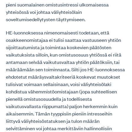
pieni suomalainen omistusintressi ulkomaisessa
yhteisössä voi johtaa väliyhteisölain
soveltumisedellytysten täyttymiseen.
HE-luonnoksessa nimenomaisesti todetaan, että
osakkeenomistajaa ei tulisi saattaa vastuuseen yhtiön
sijoittautumista ja toimintaa koskevien päätösten
vaikutuksista silloin, kun omistusosuus yhtiössä ei riitä
antamaan selvää vaikutusvaltaa yhtiön päätöksiin, tai
määräämään sen toiminnasta. Silti jos HE-luonnoksessa
ehdotetut määräysvaltakriteeriä koskevat muutokset
tulisivat voimaan sellaisinaan, voisi väliyhteisölaki
kohdistua vähemmistöomistajaan (jopa suhteellisen
pienellä omistusosuudella ja todellisesta
vaikutusvallasta riippumatta) paljon herkemmin kuin
aikaisemmin. Tämän tyyppisiin pieniin intresseihin
liittyvä väliyhteisöstatuksen ja tulon määrän
selvittäminen voi johtaa merkittäviin hallinnollisiin