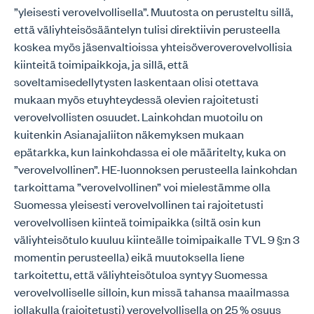
”yleisesti verovelvollisella”. Muutosta on perusteltu sillä,
että väliyhteisösääntelyn tulisi direktiivin perusteella
koskea myös jäsenvaltioissa yhteisöveroverovelvollisia
kiinteitä toimipaikkoja, ja sillä, että
soveltamisedellytysten laskentaan olisi otettava
mukaan myös etuyhteydessä olevien rajoitetusti
verovelvollisten osuudet. Lainkohdan muotoilu on
kuitenkin Asianajaliiton näkemyksen mukaan
epätarkka, kun lainkohdassa ei ole määritelty, kuka on
”verovelvollinen”. HE-luonnoksen perusteella lainkohdan
tarkoittama ”verovelvollinen” voi mielestämme olla
Suomessa yleisesti verovelvollinen tai rajoitetusti
verovelvollisen kiinteä toimipaikka (siltä osin kun
väliyhteisötulo kuuluu kiinteälle toimipaikalle TVL 9 §:n 3
momentin perusteella) eikä muutoksella liene
tarkoitettu, että väliyhteisötuloa syntyy Suomessa
verovelvolliselle silloin, kun missä tahansa maailmassa
jollakulla (rajoitetusti) verovelvollisella on 25 % osuus