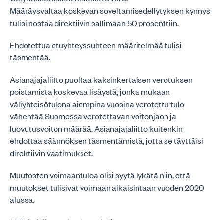
Määräysvaltaa koskevan soveltamisedellytyksen kynnys
tulisi nostaa direktiivin sallimaan 50 prosenttiin.
Ehdotettua etuyhteyssuhteen määritelmää tulisi
täsmentää.
Asianajajaliitto puoltaa kaksinkertaisen verotuksen
poistamista koskevaa lisäystä, jonka mukaan
väliyhteisötulona aiempina vuosina verotettu tulo
vähentää Suomessa verotettavan voitonjaon ja
luovutusvoiton määrää. Asianajajaliitto kuitenkin
ehdottaa säännöksen täsmentämistä, jotta se täyttäisi
direktiivin vaatimukset.
Muutosten voimaantuloa olisi syytä lykätä niin, että
muutokset tulisivat voimaan aikaisintaan vuoden 2020
alussa.