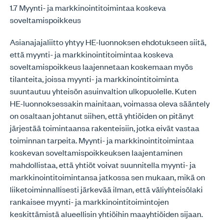
1.7 Myynti- ja markkinointitoimintaa koskeva
soveltamispoikkeus
Asianajajaliitto yhtyy HE-luonnoksen ehdotukseen siitä,
että myynti- ja markkinointitoimintaa koskeva
soveltamispoikkeus laajennetaan koskemaan myös
tilanteita, joissa myynti- ja markkinointitoiminta
suuntautuu yhteisön asuinvaltion ulkopuolelle. Kuten
HE-luonnoksessakin mainitaan, voimassa oleva sääntely
on osaltaan johtanut siihen, että yhtiöiden on pitänyt
järjestää toimintaansa rakenteisiin, jotka eivät vastaa
toiminnan tarpeita. Myynti- ja markkinointitoimintaa
koskevan soveltamispoikkeuksen laajentaminen
mahdollistaa, että yhtiöt voivat suunnitella myynti- ja
markkinointitoimintansa jatkossa sen mukaan, mikä on
liiketoiminnallisesti järkevää ilman, että väliyhteisölaki
rankaisee myynti- ja markkinointitoimintojen
keskittämistä alueellisin yhtiöihin maayhtiöiden sijaan.