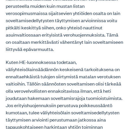
perusteella muiden kuin mustan listan
verosopimusmaissa sijaitsevien yhtiöiden osalta on lain
soveltamisedellytysten täyttymisen arvioinnissa voitu
pitkälti keskittyä siihen, onko yhteisö nauttinut
asuinvaltiossaan erityisistä verohuojennuksista. Tämä
on osaltaan merkittävästi vähentänyt lain soveltamiseen
liittyvää epävarmuutta.
Kuten HE-luonnoksessa todetaan,
väliyhteisölainsäädännön keskeisenä tarkoituksena on
ennaltaehkäistä tulojen siirtymistä matalan verotuksen
valtioihin. Tällöin säännösten soveltamisen olisi tärkeää
olla verovelvollisten ennakoitavissa ilman, että heti
joudutaan hakemaan soveltamisrajoja tuomioistuimista.
Jos erityishuojennuksiin perustuva poikkeussääntö
kumotaan, tulee väliyhteisölain soveltamisedellytysten
täyttymisen arviointi perustumaan jatkossa aina
tapauskohtaiseen harkintaan yhtiön toiminnan