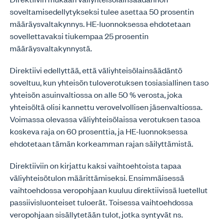
soveltamisedellytykseksi tulee asettaa 50 prosentin
määräysvaltakynnys. HE-luonnoksessa ehdotetaan
sovellettavaksi tiukempaa 25 prosentin
määräysvaltakynnystä.
Direktiivi edellyttää, että väliyhteisölainsäädäntö
soveltuu, kun yhteisön tuloverotuksen tosiasiallinen taso
yhteisön asuinvaltiossa on alle 50 % verosta, joka
yhteisöltä olisi kannettu verovelvollisen jäsenvaltiossa.
Voimassa olevassa väliyhteisölaissa verotuksen tasoa
koskeva raja on 60 prosenttia, ja HE-luonnoksessa
ehdotetaan tämän korkeamman rajan säilyttämistä.
Direktiiviin on kirjattu kaksi vaihtoehtoista tapaa
väliyhteisötulon määrittämiseksi. Ensimmäisessä
vaihtoehdossa veropohjaan kuuluu direktiivissä luetellut
passiivisluonteiset tuloerät. Toisessa vaihtoehdossa
veropohjaan sisällytetään tulot, jotka syntyvät ns.