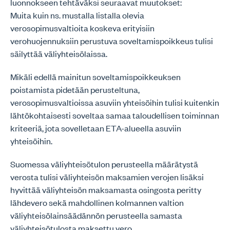
luonnokseen tehtäväksi seuraavat muutokset:
Muita kuin ns. mustalla listalla olevia
verosopimusvaltioita koskeva erityisiin
verohuojennuksiin perustuva soveltamispoikkeus tulisi
säilyttää väliyhteisölaissa.
Mikäli edellä mainitun soveltamispoikkeuksen
poistamista pidetään perusteltuna,
verosopimusvaltioissa asuviin yhteisöihin tulisi kuitenkin
lähtökohtaisesti soveltaa samaa taloudellisen toiminnan
kriteeriä, jota sovelletaan ETA-alueella asuviin
yhteisöihin.
Suomessa väliyhteisötulon perusteella määrätystä
verosta tulisi väliyhteisön maksamien verojen lisäksi
hyvittää väliyhteisön maksamasta osingosta peritty
lähdevero sekä mahdollinen kolmannen valtion
väliyhteisölainsäädännön perusteella samasta
väliyhteisötulosta maksettu vero.