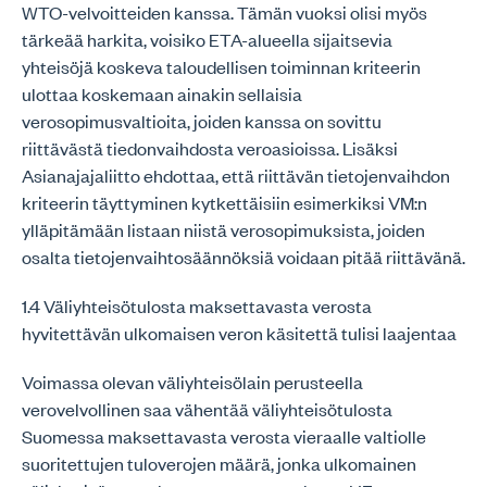
WTO-velvoitteiden kanssa. Tämän vuoksi olisi myös
tärkeää harkita, voisiko ETA-alueella sijaitsevia
yhteisöjä koskeva taloudellisen toiminnan kriteerin
ulottaa koskemaan ainakin sellaisia
verosopimusvaltioita, joiden kanssa on sovittu
riittävästä tiedonvaihdosta veroasioissa. Lisäksi
Asianajajaliitto ehdottaa, että riittävän tietojenvaihdon
kriteerin täyttyminen kytkettäisiin esimerkiksi VM:n
ylläpitämään listaan niistä verosopimuksista, joiden
osalta tietojenvaihtosäännöksiä voidaan pitää riittävänä.
1.4 Väliyhteisötulosta maksettavasta verosta
hyvitettävän ulkomaisen veron käsitettä tulisi laajentaa
Voimassa olevan väliyhteisölain perusteella
verovelvollinen saa vähentää väliyhteisötulosta
Suomessa maksettavasta verosta vieraalle valtiolle
suoritettujen tuloverojen määrä, jonka ulkomainen