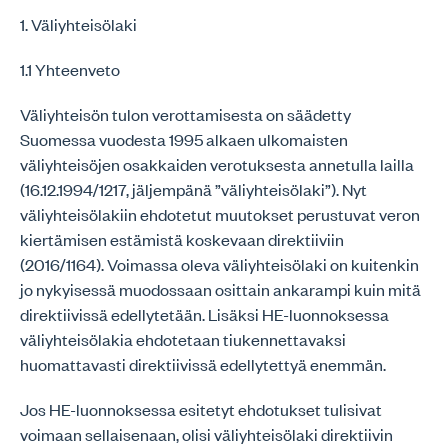
1. Väliyhteisölaki
1.1 Yhteenveto
Väliyhteisön tulon verottamisesta on säädetty
Suomessa vuodesta 1995 alkaen ulkomaisten
väliyhteisöjen osakkaiden verotuksesta annetulla lailla
(16.12.1994/1217, jäljempänä ”väliyhteisölaki”). Nyt
väliyhteisölakiin ehdotetut muutokset perustuvat veron
kiertämisen estämistä koskevaan direktiiviin
(2016/1164). Voimassa oleva väliyhteisölaki on kuitenkin
jo nykyisessä muodossaan osittain ankarampi kuin mitä
direktiivissä edellytetään. Lisäksi HE-luonnoksessa
väliyhteisölakia ehdotetaan tiukennettavaksi
huomattavasti direktiivissä edellytettyä enemmän.
Jos HE-luonnoksessa esitetyt ehdotukset tulisivat
voimaan sellaisenaan, olisi väliyhteisölaki direktiivin