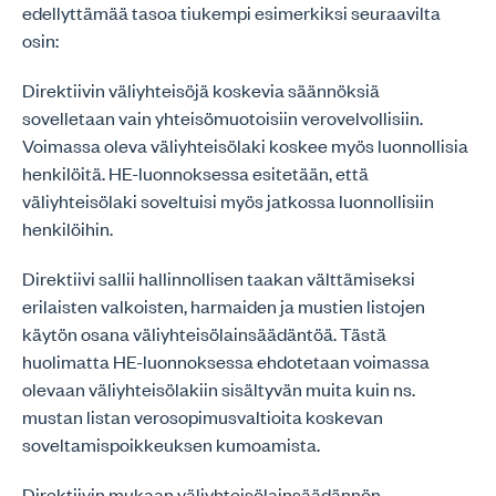
edellyttämää tasoa tiukempi esimerkiksi seuraavilta
osin:
Direktiivin väliyhteisöjä koskevia säännöksiä
sovelletaan vain yhteisömuotoisiin verovelvollisiin.
Voimassa oleva väliyhteisölaki koskee myös luonnollisia
henkilöitä. HE-luonnoksessa esitetään, että
väliyhteisölaki soveltuisi myös jatkossa luonnollisiin
henkilöihin.
Direktiivi sallii hallinnollisen taakan välttämiseksi
erilaisten valkoisten, harmaiden ja mustien listojen
käytön osana väliyhteisölainsäädäntöä. Tästä
huolimatta HE-luonnoksessa ehdotetaan voimassa
olevaan väliyhteisölakiin sisältyvän muita kuin ns.
mustan listan verosopimusvaltioita koskevan
soveltamispoikkeuksen kumoamista.
Direktiivin mukaan väliyhteisölainsäädännön