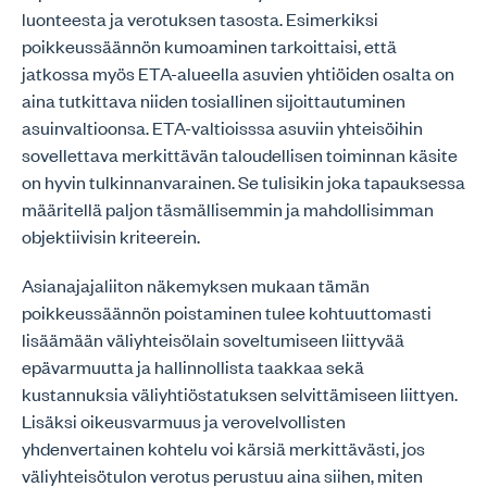
luonteesta ja verotuksen tasosta. Esimerkiksi
poikkeussäännön kumoaminen tarkoittaisi, että
jatkossa myös ETA-alueella asuvien yhtiöiden osalta on
aina tutkittava niiden tosiallinen sijoittautuminen
asuinvaltioonsa. ETA-valtioisssa asuviin yhteisöihin
sovellettava merkittävän taloudellisen toiminnan käsite
on hyvin tulkinnanvarainen. Se tulisikin joka tapauksessa
määritellä paljon täsmällisemmin ja mahdollisimman
objektiivisin kriteerein.
Asianajajaliiton näkemyksen mukaan tämän
poikkeussäännön poistaminen tulee kohtuuttomasti
lisäämään väliyhteisölain soveltumiseen liittyvää
epävarmuutta ja hallinnollista taakkaa sekä
kustannuksia väliyhtiöstatuksen selvittämiseen liittyen.
Lisäksi oikeusvarmuus ja verovelvollisten
yhdenvertainen kohtelu voi kärsiä merkittävästi, jos
väliyhteisötulon verotus perustuu aina siihen, miten