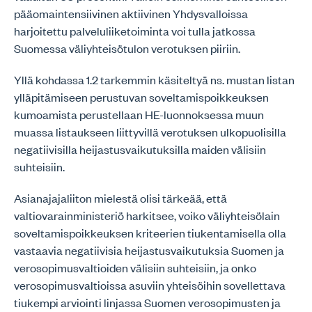
pääomaintensiivinen aktiivinen Yhdysvalloissa
harjoitettu palveluliiketoiminta voi tulla jatkossa
Suomessa väliyhteisötulon verotuksen piiriin.
Yllä kohdassa 1.2 tarkemmin käsiteltyä ns. mustan listan
ylläpitämiseen perustuvan soveltamispoikkeuksen
kumoamista perustellaan HE-luonnoksessa muun
muassa listaukseen liittyvillä verotuksen ulkopuolisilla
negatiivisilla heijastusvaikutuksilla maiden välisiin
suhteisiin.
Asianajajaliiton mielestä olisi tärkeää, että
valtiovarainministeriö harkitsee, voiko väliyhteisölain
soveltamispoikkeuksen kriteerien tiukentamisella olla
vastaavia negatiivisia heijastusvaikutuksia Suomen ja
verosopimusvaltioiden välisiin suhteisiin, ja onko
verosopimusvaltioissa asuviin yhteisöihin sovellettava
tiukempi arviointi linjassa Suomen verosopimusten ja