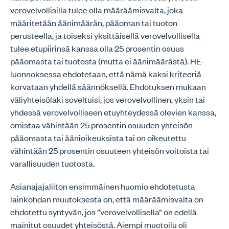
verovelvollisilla tulee olla määräämisvalta, joka
määritetään äänimäärän, pääoman tai tuoton
perusteella, ja toiseksi yksittäisellä verovelvollisella
tulee etupiirinsä kanssa olla 25 prosentin osuus
pääomasta tai tuotosta (mutta ei äänimäärästä). HE-
luonnoksessa ehdotetaan, että nämä kaksi kriteeriä
korvataan yhdellä säännöksellä. Ehdotuksen mukaan
väliyhteisölaki soveltuisi, jos verovelvollinen, yksin tai
yhdessä verovelvolliseen etuyhteydessä olevien kanssa,
omistaa vähintään 25 prosentin osuuden yhteisön
pääomasta tai äänioikeuksista tai on oikeutettu
vähintään 25 prosentin osuuteen yhteisön voitoista tai
varallisuuden tuotosta.
Asianajajaliiton ensimmäinen huomio ehdotetusta
lainkohdan muutoksesta on, että määräämisvalta on
ehdotettu syntyvän, jos ”verovelvollisella” on edellä
mainitut osuudet yhteisöstä. Aiempi muotoilu oli