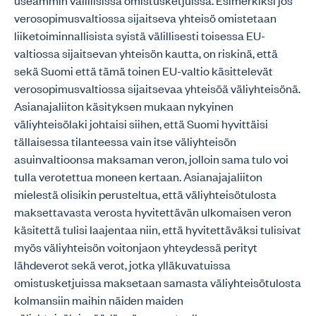
useammin välillisissä omistusketjuissa. Esimerkiksi jos
verosopimusvaltiossa sijaitseva yhteisö omistetaan
liiketoiminnallisista syistä välillisesti toisessa EU-
valtiossa sijaitsevan yhteisön kautta, on riskinä, että
sekä Suomi että tämä toinen EU-valtio käsittelevät
verosopimusvaltiossa sijaitsevaa yhteisöä väliyhteisönä.
Asianajaliiton käsityksen mukaan nykyinen
väliyhteisölaki johtaisi siihen, että Suomi hyvittäisi
tällaisessa tilanteessa vain itse väliyhteisön
asuinvaltioonsa maksaman veron, jolloin sama tulo voi
tulla verotettua moneen kertaan. Asianajajaliiton
mielestä olisikin perusteltua, että väliyhteisötulosta
maksettavasta verosta hyvitettävän ulkomaisen veron
käsitettä tulisi laajentaa niin, että hyvitettäväksi tulisivat
myös väliyhteisön voitonjaon yhteydessä perityt
lähdeverot sekä verot, jotka ylläkuvatuissa
omistusketjuissa maksetaan samasta väliyhteisötulosta
kolmansiin maihin näiden maiden