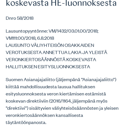
koskevasta HE-luonnoksesta
Dnro 58/2018
Lausuntopyyntönne: VM/1432/03.01.00/2018;
VM111:00/2018, 6.8.2018
LAUSUNTO VÄLIYHTEISÖN OSAKKAIDEN
VEROTUKSESTA ANNETTUA LAKIA JA YLEISTÄ
VERONKIERTOSÄÄNNÖSTÄ KOSKEVASTA
HALLITUKSEN ESITYSLUONNOKSESTA
Suomen Asianajajaliitto (jäljempänä ”Asianajajaliitto”)
kiittää mahdollisuudesta lausua hallituksen
esitysluonnoksesta veron kiertämisen estämistä
koskevan direktiiviin (2016/1164, jäljempänä myös
”direktiivi”) sisältyvien väliyhteisösäännösten ja yleisen
veronkiertosäännöksen kansallisesta
täytäntöönpanosta.