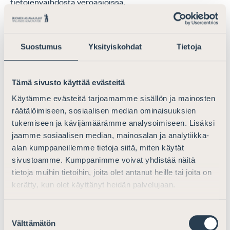
tietojenvaihdosta veroasioissa.
HE-luonnoksessa ehdotetaan, että jatkossa ETA-
alueella asuvia yhteisöjä ja ETA-alueen ulkopuolella
Suostumus
Yksityiskohdat
Tietoja
asuvia yhteisöjä koskisivat erilaiset
soveltamispoikkeukset. ETA-alueella sijaitseva yhteisö
ei lähtökohtaisesti olisi väliyhteisö, jos se on
Tämä sivusto käyttää evästeitä
todellisuudessa asettunut ETA-alueella sijaitsevaan
Käytämme evästeitä tarjoamamme sisällön ja mainosten
kotipaikkaansa ja tosiasiallisesti harjoittaa siellä
räätälöimiseen, sosiaalisen median ominaisuuksien
merkittävää taloudellista toimintaa. ETA-alueen
tukemiseen ja kävijämäärämme analysoimiseen. Lisäksi
ulkopuolella sijaitsevan yhteisön, riippumatta siitä onko
jaamme sosiaalisen median, mainosalan ja analytiikka-
kyseessä verosopimusvaltiossa sijaitseva yhteisö, olisi
alan kumppaneillemme tietoja siitä, miten käytät
taloudellisen toiminnan kriteerin lisäksi täytettävä
sivustoamme. Kumppanimme voivat yhdistää näitä
kolme muuta kriteeriä: (1) yhteisön asuinvaltio ei ole EU:n
tietoja muihin tietoihin, joita olet antanut heille tai joita on
ns. yhteistyöhaluttomien lainkäyttöalueiden luettelossa,
kerätty, kun olet käyttänyt heidän palvelujaan.
(2) yhteisön asuinvaltion kanssa on sovittu riittävästä
tietojenvaihdosta ja (3) yhteisön tulo kertyy
Suostumuksen
pääasiallisesti sen asuinvaltiossa harjoittamasta
Välttämätön
valinta