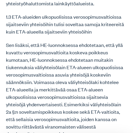
yhteistyöhaluttomista lainkäyttöalueista.
1.3 ETA-alueiden ulkopuolisissa verosopimusvaltioissa
sijaitseviin yhteisöihin tulisi soveltaa samoja kriteereitä
kuin ETA-alueella sijaitseviin yhteisöihin
Sen lisäksi, että HE-luonnoksessa ehdotetaan, että yllä
kuvattu verosopimusvaltioita koskeva poikkeus
kumotaan, HE-luonnoksessa ehdotetaan muitakin
tiukennuksia väliyhteisölain ETA-alueen ulkopuolisissa
verosopimusvaltioissa asuvia yhteisöjä koskeviin
säännöksiin. Voimassa oleva väliyhteisölaki kohtelee
ETA-alueella ja merkittävää osaa ETA-alueen
ulkopuolisissa verosopimusvaltioissa sijaitsevia
yhteisöjä yhdenvertaisesti. Esimerkiksi väliyhteisölain
2a §:n soveltamispoikkeus koskee sekä ETA-valtioita,
että sellaisia verosopimusvaltioita, joiden kanssa on
sovittu riittävästä viranomaisten välisestä