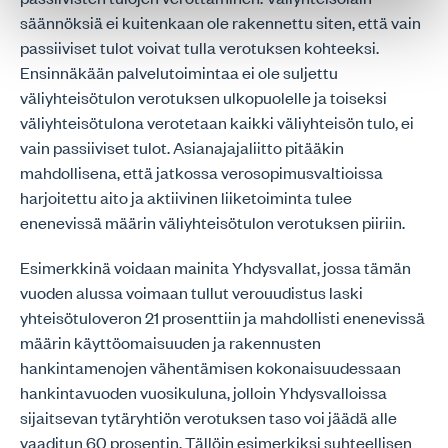
säännöksiä ei kuitenkaan ole rakennettu siten, että vain
passiiviset tulot voivat tulla verotuksen kohteeksi.
Ensinnäkään palvelutoimintaa ei ole suljettu
väliyhteisötulon verotuksen ulkopuolelle ja toiseksi
väliyhteisötulona verotetaan kaikki väliyhteisön tulo, ei
vain passiiviset tulot. Asianajajaliitto pitääkin
mahdollisena, että jatkossa verosopimusvaltioissa
harjoitettu aito ja aktiivinen liiketoiminta tulee
enenevissä määrin väliyhteisötulon verotuksen piiriin.
Esimerkkinä voidaan mainita Yhdysvallat, jossa tämän
vuoden alussa voimaan tullut verouudistus laski
yhteisötuloveron 21 prosenttiin ja mahdollisti enenevissä
määrin käyttöomaisuuden ja rakennusten
hankintamenojen vähentämisen kokonaisuudessaan
hankintavuoden vuosikuluna, jolloin Yhdysvalloissa
sijaitsevan tytäryhtiön verotuksen taso voi jäädä alle
vaaditun 60 prosentin. Tällöin esimerkiksi suhteellisen