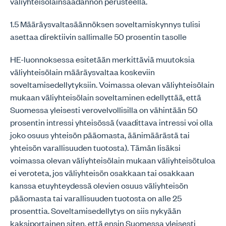
väliyhteisölainsäädännön perusteella.
1.5 Määräysvaltasäännöksen soveltamiskynnys tulisi
asettaa direktiivin sallimalle 50 prosentin tasolle
HE-luonnoksessa esitetään merkittäviä muutoksia
väliyhteisölain määräysvaltaa koskeviin
soveltamisedellytyksiin. Voimassa olevan väliyhteisölain
mukaan väliyhteisölain soveltaminen edellyttää, että
Suomessa yleisesti verovelvollisilla on vähintään 50
prosentin intressi yhteisössä (vaadittava intressi voi olla
joko osuus yhteisön pääomasta, äänimäärästä tai
yhteisön varallisuuden tuotosta). Tämän lisäksi
voimassa olevan väliyhteisölain mukaan väliyhteisötuloa
ei veroteta, jos väliyhteisön osakkaan tai osakkaan
kanssa etuyhteydessä olevien osuus väliyhteisön
pääomasta tai varallisuuden tuotosta on alle 25
prosenttia. Soveltamisedellytys on siis nykyään
kaksiportainen siten, että ensin Suomessa yleisesti