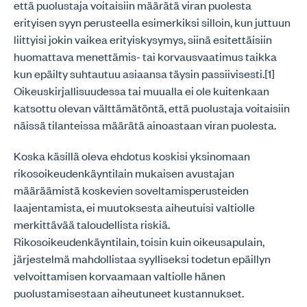
että puolustaja voitaisiin määrätä viran puolesta
erityisen syyn perusteella esimerkiksi silloin, kun juttuun
liittyisi jokin vaikea erityiskysymys, siinä esitettäisiin
huomattava menettämis- tai korvausvaatimus taikka
kun epäilty suhtautuu asiaansa täysin passiivisesti.[1]
Oikeuskirjallisuudessa tai muualla ei ole kuitenkaan
katsottu olevan välttämätöntä, että puolustaja voitaisiin
näissä tilanteissa määrätä ainoastaan viran puolesta.
Koska käsillä oleva ehdotus koskisi yksinomaan
rikosoikeudenkäyntilain mukaisen avustajan
määräämistä koskevien soveltamisperusteiden
laajentamista, ei muutoksesta aiheutuisi valtiolle
merkittävää taloudellista riskiä.
Rikosoikeudenkäyntilain, toisin kuin oikeusapulain,
järjestelmä mahdollistaa syylliseksi todetun epäillyn
velvoittamisen korvaamaan valtiolle hänen
puolustamisestaan aiheutuneet kustannukset.