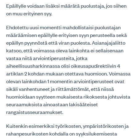
Epäillylle voidaan lisäksi määrätä puolustaja, jos siihen
on muu erityinen syy.
Ehdotettu uusi momentti mahdollistaisi puolustajan
määräämisen epäillylle erityisen syyn perusteella sekä
epäillyn pyynnöstä että viran puolesta. Asianajajaliitto
katsoo, että voimassa oleva lainkohta ei sellaisenaan
vastaa niitä arviointiperusteita, jotka
aiheellisuusharkinnassa olisi oikeusapudirektiivin 4
artiklan 2 kohdan mukaan otettava huomioon. Voimassa
olevan lainkohdan 1 momentin arviointiperusteet ovat
sikäli vanhentuneet ja riittämättömät, että niissä
huomioidaan syytteen mukaisesta rikoksesta johtuvista
seuraamuksista ainoastaan lakisääteiset
rangaistusseuraamukset.
Kuitenkin esimerkiksi työrikosten, ympäristörikosten ja
rahanpesurikosten kohdalla on syyksilukemisesta