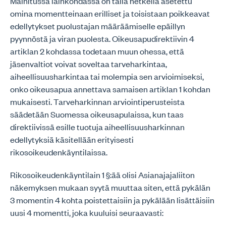
Mainitussa lainkohdassa on tällä hetkellä asetettu
omina momentteinaan erilliset ja toisistaan poikkeavat
edellytykset puolustajan määräämiselle epäillyn
pyynnöstä ja viran puolesta. Oikeusapudirektiivin 4
artiklan 2 kohdassa todetaan muun ohessa, että
jäsenvaltiot voivat soveltaa tarveharkintaa,
aiheellisuusharkintaa tai molempia sen arvioimiseksi,
onko oikeusapua annettava samaisen artiklan 1 kohdan
mukaisesti. Tarveharkinnan arviointiperusteista
säädetään Suomessa oikeusapulaissa, kun taas
direktiivissä esille tuotuja aiheellisuusharkinnan
edellytyksiä käsitellään erityisesti
rikosoikeudenkäyntilaissa.
Rikosoikeudenkäyntilain 1 §:ää olisi Asianajajaliiton
näkemyksen mukaan syytä muuttaa siten, että pykälän
3 momentin 4 kohta poistettaisiin ja pykälään lisättäisiin
uusi 4 momentti, joka kuuluisi seuraavasti: