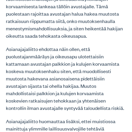
korvaamisesta lankeaa tällöin avustajalle. Tämä
puolestaan rajoittaa avustajan halua hakea muutosta
ratkaisuun riippumatta siitä, onko muutoksenhaulla
menestymismahdollisuuksia, ja siten heikentää hakijan
oikeutta saada tehokasta oikeusapua.
Asianajajaliitto ehdottaa näin ollen, että
puolustajanmääräys ja oikeusapu ulotettaisiin
kattamaan avustajan palkkion ja kulujen korvaamista
koskeva muutoksenhaku siten, että muodollisesti
muutosta hakevana asianosaisena pidettäisiin
avustajan sijasta tai ohella hakijaa. Muutos
mahdollistaisi palkkion ja kulujen korvaamista
koskevien ratkaisujen tehokkaan ja yhtenäisen
kontrollin ilman avustajalle syntyvää taloudellista riskiä.
Asianajajaliitto huomauttaa lisäksi, ettei muistiossa
mainittuja ylimmille laillisuusvalvojille tehtäviä