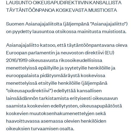
LAUSUNTO OIKEUSAPUDIREKTIIVIN KANSALLISTA
TÄYTÄNTÖÖNPANOA KOSKEVASTA MUISTIOSTA
Suomen Asianajajaliitolta (jäljempänä ”Asianajajaliitto”)
on pyydetty lausuntoa otsikossa mainitusta muistiosta.
Asianajajaliitto katsoo, että täytäntöönpantavana oleva
Euroopan parlamentin ja neuvoston direktiivi (EU)
2016/1919 oikeusavusta rikosoikeudellisissa
menettelyissä epäillyille ja syytetyille henkilöille ja
eurooppalaista pidätysmääräystä koskevissa
menettelyissä etsityille henkilöille (jäljempänä
”oikeusapudirektiivi”) edellyttää kansallisen
lainsäädännön tarkistamista erityisesti oikeusavun
saamista koskevien edellytysten, oikeusapupäätöstä
koskevien muutoksenhakumenettelyjen sekä
haavoittuvassa asemassa olevien henkilöiden
oikeuksien turvaamisen osalta.