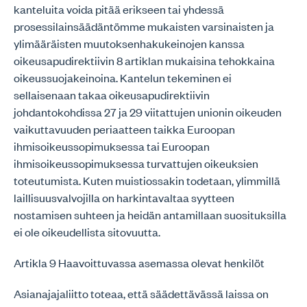
kanteluita voida pitää erikseen tai yhdessä
prosessilainsäädäntömme mukaisten varsinaisten ja
ylimääräisten muutoksenhakukeinojen kanssa
oikeusapudirektiivin 8 artiklan mukaisina tehokkaina
oikeussuojakeinoina. Kantelun tekeminen ei
sellaisenaan takaa oikeusapudirektiivin
johdantokohdissa 27 ja 29 viitattujen unionin oikeuden
vaikuttavuuden periaatteen taikka Euroopan
ihmisoikeussopimuksessa tai Euroopan
ihmisoikeussopimuksessa turvattujen oikeuksien
toteutumista. Kuten muistiossakin todetaan, ylimmillä
laillisuusvalvojilla on harkintavaltaa syytteen
nostamisen suhteen ja heidän antamillaan suosituksilla
ei ole oikeudellista sitovuutta.
Artikla 9 Haavoittuvassa asemassa olevat henkilöt
Asianajajaliitto toteaa, että säädettävässä laissa on