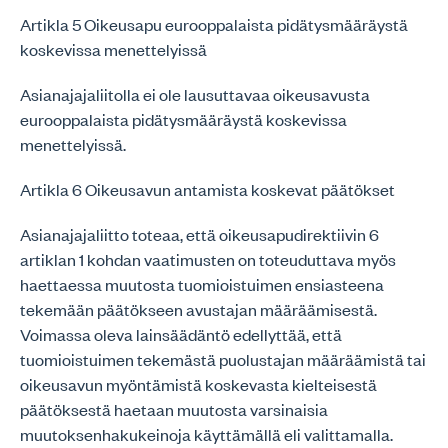
Artikla 5 Oikeusapu eurooppalaista pidätysmääräystä
koskevissa menettelyissä
Asianajajaliitolla ei ole lausuttavaa oikeusavusta
eurooppalaista pidätysmääräystä koskevissa
menettelyissä.
Artikla 6 Oikeusavun antamista koskevat päätökset
Asianajajaliitto toteaa, että oikeusapudirektiivin 6
artiklan 1 kohdan vaatimusten on toteuduttava myös
haettaessa muutosta tuomioistuimen ensiasteena
tekemään päätökseen avustajan määräämisestä.
Voimassa oleva lainsäädäntö edellyttää, että
tuomioistuimen tekemästä puolustajan määräämistä tai
oikeusavun myöntämistä koskevasta kielteisestä
päätöksestä haetaan muutosta varsinaisia
muutoksenhakukeinoja käyttämällä eli valittamalla.