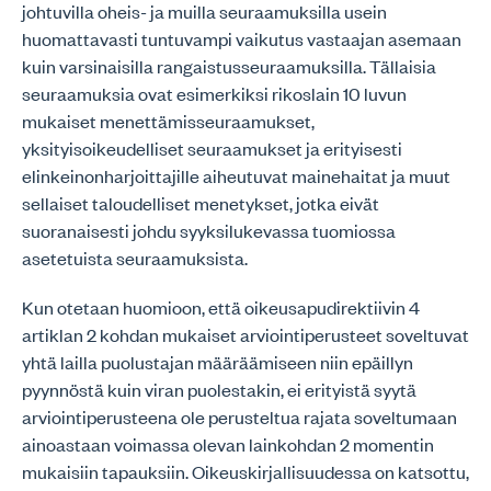
johtuvilla oheis- ja muilla seuraamuksilla usein
huomattavasti tuntuvampi vaikutus vastaajan asemaan
kuin varsinaisilla rangaistusseuraamuksilla. Tällaisia
seuraamuksia ovat esimerkiksi rikoslain 10 luvun
mukaiset menettämisseuraamukset,
yksityisoikeudelliset seuraamukset ja erityisesti
elinkeinonharjoittajille aiheutuvat mainehaitat ja muut
sellaiset taloudelliset menetykset, jotka eivät
suoranaisesti johdu syyksilukevassa tuomiossa
asetetuista seuraamuksista.
Kun otetaan huomioon, että oikeusapudirektiivin 4
artiklan 2 kohdan mukaiset arviointiperusteet soveltuvat
yhtä lailla puolustajan määräämiseen niin epäillyn
pyynnöstä kuin viran puolestakin, ei erityistä syytä
arviointiperusteena ole perusteltua rajata soveltumaan
ainoastaan voimassa olevan lainkohdan 2 momentin
mukaisiin tapauksiin. Oikeuskirjallisuudessa on katsottu,