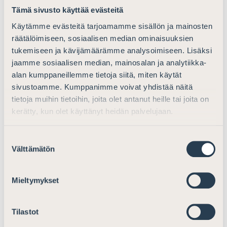
tehokkaat oikeussuojakeinot käytössään avustajan
Tämä sivusto käyttää evästeitä
määräämistä koskevan päätöksensä uudelleen
Käytämme evästeitä tarjoamamme sisällön ja mainosten
käsittelemiseksi ennen kuin ne pääasiassa annetun
räätälöimiseen, sosiaalisen median ominaisuuksien
ratkaisun johdosta kävisivät hyödyttömiksi.
tukemiseen ja kävijämäärämme analysoimiseen. Lisäksi
jaamme sosiaalisen median, mainosalan ja analytiikka-
Artikla 7 Oikeusapupalvelujen laatu ja koulutus
alan kumppaneillemme tietoja siitä, miten käytät
Asianajajaliitolla ei ole lausuttavaa oikeusapupalvelujen
sivustoamme. Kumppanimme voivat yhdistää näitä
tietoja muihin tietoihin, joita olet antanut heille tai joita on
laadusta ja koulutuksesta.
kerätty, kun olet käyttänyt heidän palvelujaan.
Artikla 8 Oikeussuojakeinot
Suostumuksen
Asianajajaliitto viittaa avustajan määräämistä koskevan
Välttämätön
valinta
päätöksen muutoksenhaun osalta aiemmin
oikeusapudirektiivin 6 artiklan osalta lausuttuun.
Mieltymykset
Lisäksi Asianajajaliitto katsoo, että säädettävässä laissa
olisi kiinnitettävä erityistä huomiota oikeusavun
Tilastot
ratkaisupyyntöjen kontradiktoriseen käsittelyyn