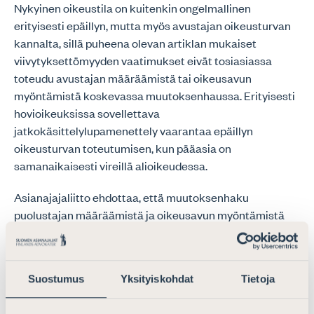
Nykyinen oikeustila on kuitenkin ongelmallinen
erityisesti epäillyn, mutta myös avustajan oikeusturvan
kannalta, sillä puheena olevan artiklan mukaiset
viivytyksettömyyden vaatimukset eivät tosiasiassa
toteudu avustajan määräämistä tai oikeusavun
myöntämistä koskevassa muutoksenhaussa. Erityisesti
hovioikeuksissa sovellettava
jatkokäsittelylupamenettely vaarantaa epäillyn
oikeusturvan toteutumisen, kun pääasia on
samanaikaisesti vireillä alioikeudessa.
Asianajajaliitto ehdottaa, että muutoksenhaku
puolustajan määräämistä ja oikeusavun myöntämistä
koskeviin alioikeuden päätöksiin toteutettaisiin
samankaltaisena kantelumenettelynä, jollaista
sovelletaan esimerkiksi pakkokeinolain nojalla tehtyjen
Suostumus
Yksityiskohdat
Tietoja
vangitsemispäätösten muutoksenhakuun.
Kantelumenettely mahdollistaisi sen, että epäillyllä olisi