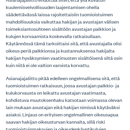
kuulemisvelvollisuuden laajentamisen ohella
säädettävässä laissa rajoitettaisiin tuomioistuimen
mahdollisuuksia vaikuttaa hakijan ja avustajan välisen
toimeksiantosuhteen sisältöön avustajan palkkion ja
kulujen korvaamista koskevalla ratkaisullaan.
Käytännössä tämä tarkoittaisi sitä, että avustajalla olisi
oikeus periä palkkionsa ja kustannuksensa hakijalta
hakijan hyväksymien vaatimusten sisältöisenä siltä osin
kuin niitä ei ole valtion varoista korvattu.
Asianajajaliitto pitää edelleen ongelmallisena sitä, että
tuomioistuimen ratkaisuun, jossa avustajan palkkio- ja
kulukorvausta on leikattu avustajan vaatimasta,
kohdistuva muutoksenhaku katsotaan voimassa olevan
lain mukaan avustajan eikä hakijan nimissä käytäväksi
asiaksi. Linjaus on erityisen ongelmallinen oikeusapua
saavan hakijan oikeusturvan kannalta, sillä riski
tuomioistuinmaksujen ja oikeudenkäyntikulujen