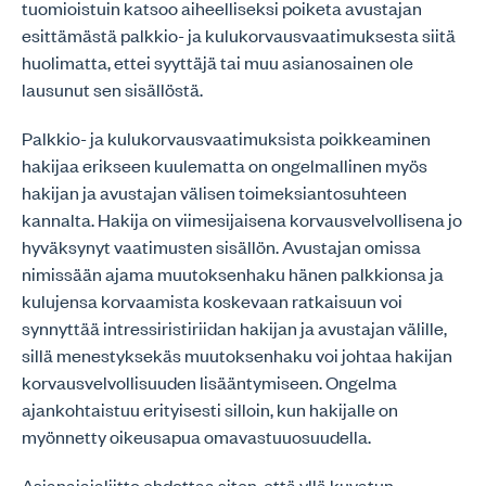
tuomioistuin katsoo aiheelliseksi poiketa avustajan
esittämästä palkkio- ja kulukorvausvaatimuksesta siitä
huolimatta, ettei syyttäjä tai muu asianosainen ole
lausunut sen sisällöstä.
Palkkio- ja kulukorvausvaatimuksista poikkeaminen
hakijaa erikseen kuulematta on ongelmallinen myös
hakijan ja avustajan välisen toimeksiantosuhteen
kannalta. Hakija on viimesijaisena korvausvelvollisena jo
hyväksynyt vaatimusten sisällön. Avustajan omissa
nimissään ajama muutoksenhaku hänen palkkionsa ja
kulujensa korvaamista koskevaan ratkaisuun voi
synnyttää intressiristiriidan hakijan ja avustajan välille,
sillä menestyksekäs muutoksenhaku voi johtaa hakijan
korvausvelvollisuuden lisääntymiseen. Ongelma
ajankohtaistuu erityisesti silloin, kun hakijalle on
myönnetty oikeusapua omavastuuosuudella.
Asianajajaliitto ehdottaa siten, että yllä kuvatun