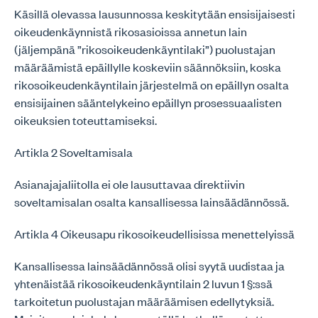
Käsillä olevassa lausunnossa keskitytään ensisijaisesti
oikeudenkäynnistä rikosasioissa annetun lain
(jäljempänä ”rikosoikeudenkäyntilaki”) puolustajan
määräämistä epäillylle koskeviin säännöksiin, koska
rikosoikeudenkäyntilain järjestelmä on epäillyn osalta
ensisijainen sääntelykeino epäillyn prosessuaalisten
oikeuksien toteuttamiseksi.
Artikla 2 Soveltamisala
Asianajajaliitolla ei ole lausuttavaa direktiivin
soveltamisalan osalta kansallisessa lainsäädännössä.
Artikla 4 Oikeusapu rikosoikeudellisissa menettelyissä
Kansallisessa lainsäädännössä olisi syytä uudistaa ja
yhtenäistää rikosoikeudenkäyntilain 2 luvun 1 §:ssä
tarkoitetun puolustajan määräämisen edellytyksiä.