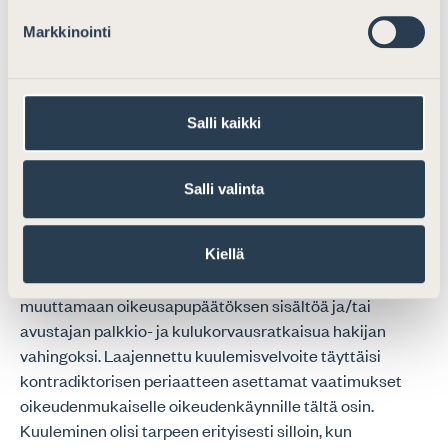
tuomioistuimessa. Voimassa olevan lain mukaan
Markkinointi
tuomioistuin voi muuttaa oikeusaputoimiston päätöstä
hakijan vahingoksi niin ratkaisupyynnön perusteella kuin
viran puolestakin. Vastaavasti tuomioistuimella on
oikeus poiketa avustajan palkkiovaatimuksesta
Salli kaikki
ratkaisussaan riippumatta siitä, onko hakijalle määrätty
rikosoikeudenkäyntilain mukainen puolustaja tai onko
hakijalle myönnetty oikeusapua oikeusapulain nojalla.
Salli valinta
Asianajajaliitto ehdottaa, että säädettävässä laissa
tuomioistuin velvoitettaisiin kuulemaan hakijaa ainakin
Kiellä
silloin, kun tuomioistuin mahdollisesti päätyy
muuttamaan oikeusapupäätöksen sisältöä ja/tai
avustajan palkkio- ja kulukorvausratkaisua hakijan
vahingoksi. Laajennettu kuulemisvelvoite täyttäisi
kontradiktorisen periaatteen asettamat vaatimukset
oikeudenmukaiselle oikeudenkäynnille tältä osin.
Kuuleminen olisi tarpeen erityisesti silloin, kun