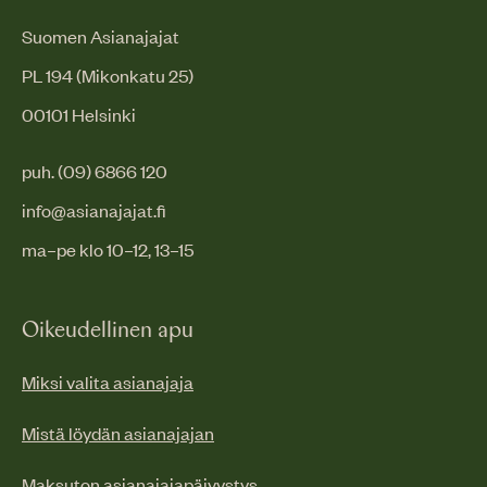
Suomen Asianajajat
PL 194 (Mikonkatu 25)
00101 Helsinki
puh. (09) 6866 120
info@asianajajat.fi
ma–pe klo 10–12, 13–15
Oikeudellinen apu
Miksi valita asianajaja
Mistä löydän asianajajan
Maksuton asianajajapäivystys