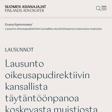
/
/
Etusivu
Ajankohtaista
Lausunto oikeusapudirektiivin kansallista täytäntöönpanoa koskevasta muistiosta
LAUSUNNOT
Lausunto
oikeusapudirektiivin
kansallista
täytäntöönpanoa
koskevasta muistiosta