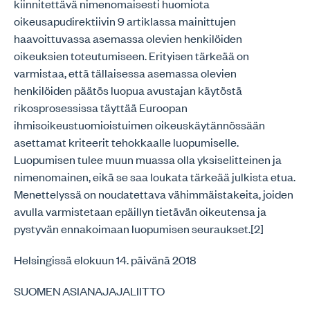
kiinnitettävä nimenomaisesti huomiota
oikeusapudirektiivin 9 artiklassa mainittujen
haavoittuvassa asemassa olevien henkilöiden
oikeuksien toteutumiseen. Erityisen tärkeää on
varmistaa, että tällaisessa asemassa olevien
henkilöiden päätös luopua avustajan käytöstä
rikosprosessissa täyttää Euroopan
ihmisoikeustuomioistuimen oikeuskäytännössään
asettamat kriteerit tehokkaalle luopumiselle.
Luopumisen tulee muun muassa olla yksiselitteinen ja
nimenomainen, eikä se saa loukata tärkeää julkista etua.
Menettelyssä on noudatettava vähimmäistakeita, joiden
avulla varmistetaan epäillyn tietävän oikeutensa ja
pystyvän ennakoimaan luopumisen seuraukset.[2]
Helsingissä elokuun 14. päivänä 2018
SUOMEN ASIANAJAJALIITTO