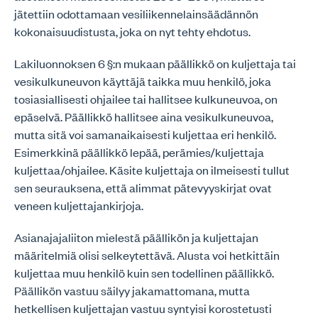
jätettiin odottamaan vesiliikennelainsäädännön
kokonaisuudistusta, joka on nyt tehty ehdotus.
Lakiluonnoksen 6 §:n mukaan päällikkö on kuljettaja tai
vesikulkuneuvon käyttäjä taikka muu henkilö, joka
tosiasiallisesti ohjailee tai hallitsee kulkuneuvoa, on
epäselvä. Päällikkö hallitsee aina vesikulkuneuvoa,
mutta sitä voi samanaikaisesti kuljettaa eri henkilö.
Esimerkkinä päällikkö lepää, perämies/kuljettaja
kuljettaa/ohjailee. Käsite kuljettaja on ilmeisesti tullut
sen seurauksena, että alimmat pätevyyskirjat ovat
veneen kuljettajankirjoja.
Asianajajaliiton mielestä päällikön ja kuljettajan
määritelmiä olisi selkeytettävä. Alusta voi hetkittäin
kuljettaa muu henkilö kuin sen todellinen päällikkö.
Päällikön vastuu säilyy jakamattomana, mutta
hetkellisen kuljettajan vastuu syntyisi korostetusti