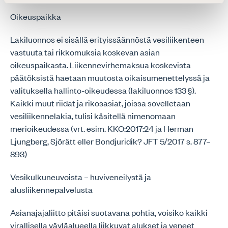
Oikeuspaikka
Lakiluonnos ei sisällä erityissäännöstä vesiliikenteen
vastuuta tai rikkomuksia koskevan asian
oikeuspaikasta. Liikennevirhemaksua koskevista
päätöksistä haetaan muutosta oikaisumenettelyssä ja
valituksella hallinto-oikeudessa (lakiluonnos 133 §).
Kaikki muut riidat ja rikosasiat, joissa sovelletaan
vesiliikennelakia, tulisi käsitellä nimenomaan
merioikeudessa (vrt. esim. KKO:2017:24 ja Herman
Ljungberg, Sjörätt eller Bondjuridik? JFT 5/2017 s. 877–
893)
Vesikulkuneuvoista – huviveneilystä ja
alusliikennepalvelusta
Asianajajaliitto pitäisi suotavana pohtia, voisiko kaikki
virallisella väyläalueella liikkuvat alukset ja veneet