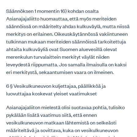
Säännöksen 1 momentin 16) kohdan osalta
Asianajajaliitto huomauttaa, että myös meriteiden
säännöissä on määritelty ahdas kulkuväylä, mutta niissä
merkitys on erilainen. Oikeuskäytännössä vakiintuneen
tulkinnan mukaan meriteiden säännöissä tarkoitettuja
ahtaita kulkuväyliä ovat Suomen aluevesillä olevat
merenkulun turvalaittein merkityt väylät niiden
leveydestä riippumatta. Jos samalla ilmaisulla on kaksi
eri merkitystä, sekaantumisen vaara on ilmeinen.
6 § Vesikulkuneuvon kuljettajaa, päällikköä ja
luovuttajaa koskevat yleiset vaatimukset
Asianajajaliiton mielestä olisi suotavaa pohtia, tulisiko
pykälään lisätä vaatimus siitä, että ennen
vesikulkuneuvon matkaan lähtemistä on selkeästi
määriteltävä ja sovittava, kuka on vesikulkuneuvon