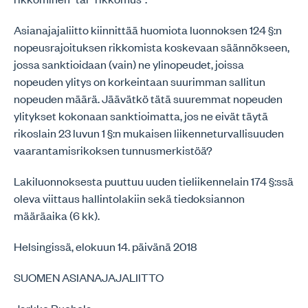
Asianajajaliitto kiinnittää huomiota luonnoksen 124 §:n
nopeusrajoituksen rikkomista koskevaan säännökseen,
jossa sanktioidaan (vain) ne ylinopeudet, joissa
nopeuden ylitys on korkeintaan suurimman sallitun
nopeuden määrä. Jäävätkö tätä suuremmat nopeuden
ylitykset kokonaan sanktioimatta, jos ne eivät täytä
rikoslain 23 luvun 1 §:n mukaisen liikenneturvallisuuden
vaarantamisrikoksen tunnusmerkistöä?
Lakiluonnoksesta puuttuu uuden tieliikennelain 174 §:ssä
oleva viittaus hallintolakiin sekä tiedoksiannon
määräaika (6 kk).
Helsingissä, elokuun 14. päivänä 2018
SUOMEN ASIANAJAJALIITTO