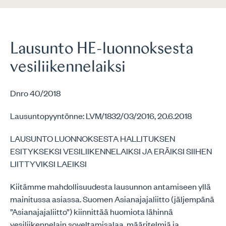
Lausunto HE-luonnoksesta
vesiliikennelaiksi
Dnro 40/2018
Lausuntopyyntönne: LVM/1832/03/2016, 20.6.2018
LAUSUNTO LUONNOKSESTA HALLITUKSEN
ESITYKSEKSI VESILIIKENNELAIKSI JA ERÄIKSI SIIHEN
LIITTYVIKSI LAEIKSI
Kiitämme mahdollisuudesta lausunnon antamiseen yllä
mainitussa asiassa. Suomen Asianajajaliitto (jäljempänä
”Asianajajaliitto”) kiinnittää huomiota lähinnä
vesiliikennelain soveltamisalaa, määritelmiä ja