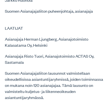
Jarkko Ruohola
Suomen Asianajajaliiton puheenjohtaja, asianajaja
LAATIJAT
Asianajaja Herman Ljungberg, Asianajotoimisto
Kalasatama Oy, Helsinki
Asianajaja Risto Tuori, Asianajotoimisto ACTAS Oy,
Sastamala
Suomen Asianajajaliiton lausunnot valmistellaan
oikeudellisissa asiantuntijaryhmissä, joiden toiminnassa
on mukana noin 120 asianajajaa. Tämä lausunto on
valmisteltu kuljetus- ja liikenneoikeuden
asiantuntijaryhmässä.