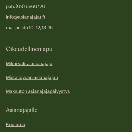
puh. (09) 6866 120
info@asianajajat.fi
ma–pe klo 10–12, 13–15
Oikeudellinen apu
Miksi valita asianajaja
Mistä löydän asianajajan
Maksuton asianajajapäivystys
Asianajajalle
Koulutus