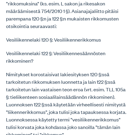
”rikkomuksina” (ks. esim. L sakon ja rikesakon
määräämisestä 754/2010 1 §). Asianajajaliitto pitäisi
parempana 120 §:n ja 122 §:n mukaisten rikkomusten
otsikointia seuraavasti:
Vesiliikennelaki 120 §: Vesiliikennerikkomus
Vesiliikennelaki 122 §: Vesiliikennesäännösten
rikkominen?
Nimitykset korostaisivat lakiesityksen 120 §:ssä
tarkoitetun rikkomuksen luonnetta ja lain 122 §:ssä
tarkoitetun lain vastaisen teon eroa (vrt. esim. TLL 105a
§: tieliikenteen sosiaalilainsäädännön rikkominen).
Luonnoksen 122 §:ssä käytetään virheellisesti nimitystä
”liikennerikkomus”, joka tulisi joka tapauksessa korjata.
Luonnoksessa käytetty termi ”vesiliikennerikkomus”
tulisi korvata joka kohdassa joko sanoilla ”tämän lain
rikkominen” tai ”rikkomus”.