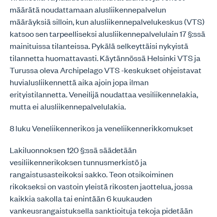
määrätä noudattamaan alusliikennepalvelun
määräyksiä silloin, kun alusliikennepalvelukeskus (VTS)
katsoo sen tarpeelliseksi alusliikennepalvelulain 17 §:ssä
mainituissa tilanteissa. Pykälä selkeyttäisi nykyistä
tilannetta huomattavasti. Käytännössä Helsinki VTS ja
Turussa oleva Archipelago VTS -keskukset ohjeistavat
huvialusliikennettä aika ajoin jopa ilman
erityistilannetta. Veneilijä noudattaa vesiliikennelakia,
mutta ei alusliikennepalvelulakia.
8 luku Veneliikennerikos ja veneliikennerikkomukset
Lakiluonnoksen 120 §:ssä säädetään
vesiliikennerikoksen tunnusmerkistö ja
rangaistusasteikoksi sakko. Teon otsikoiminen
rikokseksi on vastoin yleistä rikosten jaottelua, jossa
kaikkia sakolla tai enintään 6 kuukauden
vankeusrangaistuksella sanktioituja tekoja pidetään