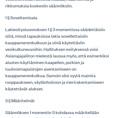
rikkomuksia koskeviin säännöksiin.
1 § Soveltamisala
Lakiesitysluonnoksen 1 § 3 momentissa säädettäisiin
siitä, missä tapauksissa lakia sovellettaisiin
kauppamerenkulkuun ja siinä käytettäviin
vesikulkuneuvoihin. Hallituksen esityksessä voisi
Asianajajaliiton mielestä lausua myös, että esimerkiksi
alusten käyttäminen kaapelien, putkien ja
tuulivoimapuistojen asentamiseen on
kauppamerenkulkua. Samoin olisi syytä mainita
ruoppaukseen, väylänhoitoon ja merirakentamiseen
käytettävät alukset.
3 § Määritelmät
Säännöksen 1 momentin 1) kohdassa määritellään