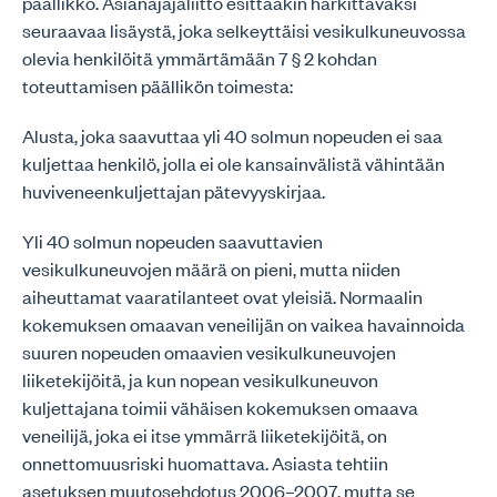
päällikkö. Asianajajaliitto esittääkin harkittavaksi
seuraavaa lisäystä, joka selkeyttäisi vesikulkuneuvossa
olevia henkilöitä ymmärtämään 7 § 2 kohdan
toteuttamisen päällikön toimesta:
Alusta, joka saavuttaa yli 40 solmun nopeuden ei saa
kuljettaa henkilö, jolla ei ole kansainvälistä vähintään
huviveneenkuljettajan pätevyyskirjaa.
Yli 40 solmun nopeuden saavuttavien
vesikulkuneuvojen määrä on pieni, mutta niiden
aiheuttamat vaaratilanteet ovat yleisiä. Normaalin
kokemuksen omaavan veneilijän on vaikea havainnoida
suuren nopeuden omaavien vesikulkuneuvojen
liiketekijöitä, ja kun nopean vesikulkuneuvon
kuljettajana toimii vähäisen kokemuksen omaava
veneilijä, joka ei itse ymmärrä liiketekijöitä, on
onnettomuusriski huomattava. Asiasta tehtiin
asetuksen muutosehdotus 2006–2007, mutta se