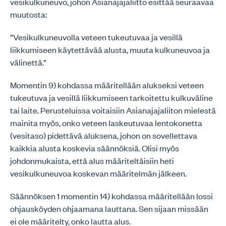
vesikulkuneuvo, johon Asianajajaliitto esittää seuraavaa
muutosta:
”Vesikulkuneuvolla veteen tukeutuvaa ja vesillä
liikkumiseen käytettävää alusta, muuta kulkuneuvoa ja
välinettä.”
Momentin 9) kohdassa määritellään alukseksi veteen
tukeutuva ja vesillä liikkumiseen tarkoitettu kulkuväline
tai laite. Perusteluissa voitaisiin Asianajajaliiton mielestä
mainita myös, onko veteen laskeutuvaa lentokonetta
(vesitaso) pidettävä aluksena, johon on sovellettava
kaikkia alusta koskevia säännöksiä. Olisi myös
johdonmukaista, että alus määriteltäisiin heti
vesikulkuneuvoa koskevan määritelmän jälkeen.
Säännöksen 1 momentin 14) kohdassa määritellään lossi
ohjausköyden ohjaamana lauttana. Sen sijaan missään
ei ole määritelty, onko lautta alus.