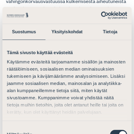
vahingonkorvausvastuussa kulkemisesta aiheutuneista
vahingoista. Jollei merilaista (674/1994) muuta johdu,
aluksen omistaja vastaa vesistössä kulkemisesta
aiheutuneen edunmenetyksen korvaamisesta, jos
edunmenetys on aiheutunut tahallisesta tai
Suostumus
Yksityiskohdat
Tietoja
huolimattomasta menettelystä.
Vesikulkuneuvon päällikkö voi siis tämän mukaan
Tämä sivusto käyttää evästeitä
vapautua vahingonkorvausvastuusta, jos aluksen
Käytämme evästeitä tarjoamamme sisällön ja mainosten
omistaja on toinen taho kuin päällikkö. Voiko päällikkö
räätälöimiseen, sosiaalisen median ominaisuuksien
vapautua näin ollen vahingonkorvausvastuusta, jos vain
tukemiseen ja kävijämäärämme analysoimiseen. Lisäksi
omistaja on vesilain mukaan
jaamme sosiaalisen median, mainosalan ja analytiikka-
vahingonkorvausvastuussa?
alan kumppaneillemme tietoja siitä, miten käytät
sivustoamme. Kumppanimme voivat yhdistää näitä
Omistaja ei vastaa tämän mukaan kuitenkaan
tietoja muihin tietoihin, joita olet antanut heille tai joita on
puutteellisesta kiinnittämisestä aiheutuvista
kerätty, kun olet käyttänyt heidän palvelujaan.
vahingoista. Vesikulkuneuvon hallinta taas viittaisi paitsi
kokonaisvaltaiseen vastuuseen sen kulusta myös
Suostumuksen
muuhun kuin varsinaiseen ohjailuun, kuten vastuuseen