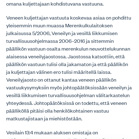
omana kuljettajaan kohdistuvana vastuuna.
Veneen kuljettajan vastuuta koskevaa asiaa on pohdittu
yleisemmin muun muassa Merenkulkulaitoksen
julkaisussa 5/2006, Veneilyn ja vesillä liikkumisen
turvallisuusohjelmassa 2006–2016 ja sittemmin
päällikön vastuun osalta merenkulun neuvottelukunnan
alaisessa veneilyjaostossa. Jaostossa katsottiin, että
päällikön vastuun tulisi olla jakamaton ja että päällikön
ja kuljettajan välinen ero tulisi määritellä laissa.
Veneilyjaosto on ottanut kantaa veneen päällikön
vastuukysymyksiin myös johtopäätöksissään veneilyn ja
vesillä liikkumisen turvallisuusohjelman välitarkastelun
yhteydessä. Johtopäätöksissä on todettu, että veneen
päälliköllä pitäisi olla henkilökohtainen vastuu
matkustajistaan ja miehistöstään.
Vesilain 13:4 mukaan aluksen omistaja on