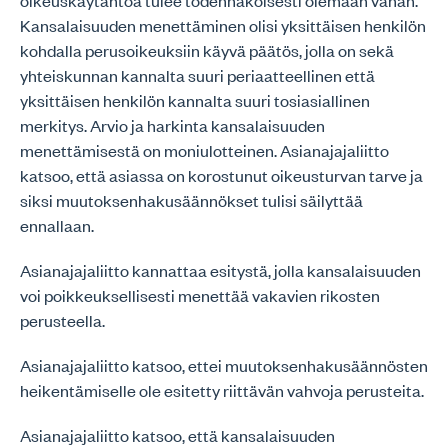
oikeuskäytäntöä tulee todennäköisesti olemaan vähän.
Kansalaisuuden menettäminen olisi yksittäisen henkilön
kohdalla perusoikeuksiin käyvä päätös, jolla on sekä
yhteiskunnan kannalta suuri periaatteellinen että
yksittäisen henkilön kannalta suuri tosiasiallinen
merkitys. Arvio ja harkinta kansalaisuuden
menettämisestä on moniulotteinen. Asianajajaliitto
katsoo, että asiassa on korostunut oikeusturvan tarve ja
siksi muutoksenhakusäännökset tulisi säilyttää
ennallaan.
Asianajajaliitto kannattaa esitystä, jolla kansalaisuuden
voi poikkeuksellisesti menettää vakavien rikosten
perusteella.
Asianajajaliitto katsoo, ettei muutoksenhakusäännösten
heikentämiselle ole esitetty riittävän vahvoja perusteita.
Asianajajaliitto katsoo, että kansalaisuuden