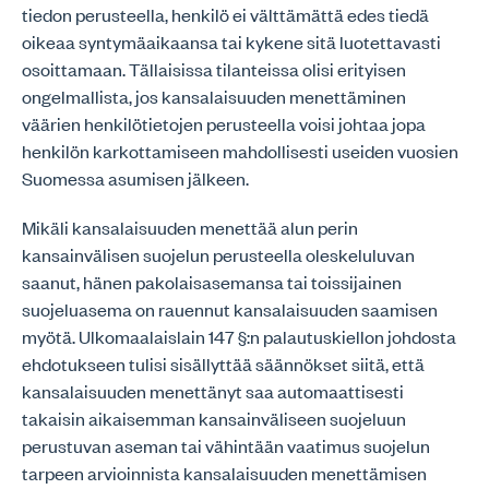
tiedon perusteella, henkilö ei välttämättä edes tiedä
oikeaa syntymäaikaansa tai kykene sitä luotettavasti
osoittamaan. Tällaisissa tilanteissa olisi erityisen
ongelmallista, jos kansalaisuuden menettäminen
väärien henkilötietojen perusteella voisi johtaa jopa
henkilön karkottamiseen mahdollisesti useiden vuosien
Suomessa asumisen jälkeen.
Mikäli kansalaisuuden menettää alun perin
kansainvälisen suojelun perusteella oleskeluluvan
saanut, hänen pakolaisasemansa tai toissijainen
suojeluasema on rauennut kansalaisuuden saamisen
myötä. Ulkomaalaislain 147 §:n palautuskiellon johdosta
ehdotukseen tulisi sisällyttää säännökset siitä, että
kansalaisuuden menettänyt saa automaattisesti
takaisin aikaisemman kansainväliseen suojeluun
perustuvan aseman tai vähintään vaatimus suojelun
tarpeen arvioinnista kansalaisuuden menettämisen