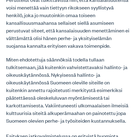
voisi menettää vain tiettyyn rikokseen syyllistyvä
henkilö, joka jo muutoinkin omaa toiseen
kansallisuusmaahansa sellaiset siellä asumiseen
perustuvat siteet, että kansalaisuuden menettäminen ei
välttämättä olisi hänen perhe- ja yksityiselämän
suojansa kannalta erityisen vakava toimenpide.
Miten ehdotettuja säännöksiä todella tullaan
tulkitsemaan, jää kuitenkin vahvistettavaksi hallinto- ja
oikeuskäytännössä. Nykyisessä hallinto- ja
oikeuskäytännössä Suomeen oleville siteille on
kuitenkin annettu rajoitetusti merkitystä esimerkiksi
päätettäessä oleskeluluvan myöntämisestä tai
karkottamisesta. Vakiintuneesti ulkomaalaisen ilmeisiä
kulttuurisia siteitä alkuperämaahan on painotettu jopa
Suomeen olevien perhe- ja työsiteiden kustannuksella.
Esityksen jatkovalmistelussa on erityistä huomiota