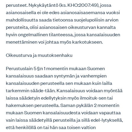
perusteet. Nykykäytäntö (ks. KHO:2007:49), jossa
asianosaisella ei ole edes asianosaisasemansa vuoksi
mahdollisuutta saada tietoonsa suojelupoliisin arvion
perusteita, olisi asianosaisen oikeusturvan kannalta
hyvin ongelmallinen tilanteessa, jossa kansalaisuuden
menettäminen voi johtaa myös karkotukseen.
Oikeusturva ja muutoksenhaku
Perustuslain 5 §:n 1 momentin mukaan Suomen
kansalaisuus saadaan syntymän ja vanhempien
kansalaisuuden perusteella sen mukaan kuin lailla
tarkemmin sääde-tään. Kansalaisuus voidaan myöntää
laissa säädetyin edellytyksin myös ilmoituk-sen tai
hakemuksen perusteella. Saman pykälän 2 momentin
mukaan Suomen kansalaisuudesta voidaan vapauttaa
vain laissa säädetyillä perusteilla ja sillä edel-lytyksellä,
että henkilöllä on tai hän saa toisen valtion