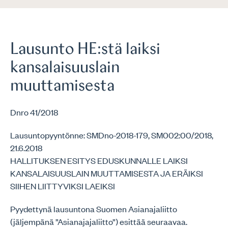
Lausunto HE:stä laiksi
kansalaisuuslain
muuttamisesta
Dnro 41/2018
Lausuntopyyntönne: SMDno-2018-179, SM002:00/2018,
21.6.2018
HALLITUKSEN ESITYS EDUSKUNNALLE LAIKSI
KANSALAISUUSLAIN MUUTTAMISESTA JA ERÄIKSI
SIIHEN LIITTYVIKSI LAEIKSI
Pyydettynä lausuntona Suomen Asianajaliitto
(jäljempänä ”Asianajajaliitto”) esittää seuraavaa.