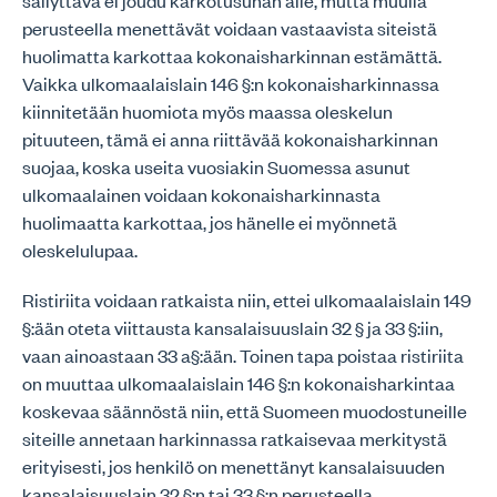
säilyttävä ei joudu karkotusuhan alle, mutta muulla
perusteella menettävät voidaan vastaavista siteistä
huolimatta karkottaa kokonaisharkinnan estämättä.
Vaikka ulkomaalaislain 146 §:n kokonaisharkinnassa
kiinnitetään huomiota myös maassa oleskelun
pituuteen, tämä ei anna riittävää kokonaisharkinnan
suojaa, koska useita vuosiakin Suomessa asunut
ulkomaalainen voidaan kokonaisharkinnasta
huolimaatta karkottaa, jos hänelle ei myönnetä
oleskelulupaa.
Ristiriita voidaan ratkaista niin, ettei ulkomaalaislain 149
§:ään oteta viittausta kansalaisuuslain 32 § ja 33 §:iin,
vaan ainoastaan 33 a§:ään. Toinen tapa poistaa ristiriita
on muuttaa ulkomaalaislain 146 §:n kokonaisharkintaa
koskevaa säännöstä niin, että Suomeen muodostuneille
siteille annetaan harkinnassa ratkaisevaa merkitystä
erityisesti, jos henkilö on menettänyt kansalaisuuden
kansalaisuuslain 32 §:n tai 33 §:n perusteella.