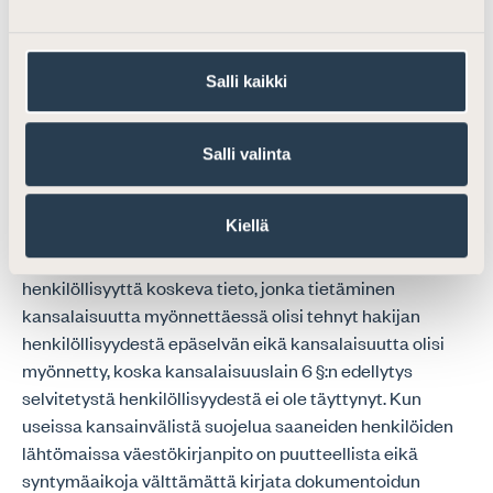
oleskelulleen erityinen peruste. Hän on myös saattanut
asua Suomessa useita vuosia jo ennen kansalaisuuden
saamista.
Salli kaikki
Hallinto- ja oikeuskäytännössä kansalaisuuden on
voinut kansalaisuuslain 33 §:n perusteella menettää
Salli valinta
esimerkiksi sillä perusteella, että henkilö on yrittänyt
muuttaa syntymäaikaansa kansalaisuuden saamisen
Kiellä
jälkeen. Tällöin on vakiintuneesti tulkittu, että
syntymäaikaa koskeva tieto on ollut sellainen
henkilöllisyyttä koskeva tieto, jonka tietäminen
kansalaisuutta myönnettäessä olisi tehnyt hakijan
henkilöllisyydestä epäselvän eikä kansalaisuutta olisi
myönnetty, koska kansalaisuuslain 6 §:n edellytys
selvitetystä henkilöllisyydestä ei ole täyttynyt. Kun
useissa kansainvälistä suojelua saaneiden henkilöiden
lähtömaissa väestökirjanpito on puutteellista eikä
syntymäaikoja välttämättä kirjata dokumentoidun