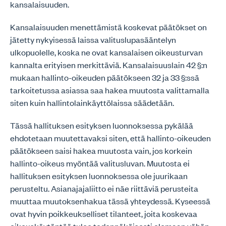
kansalaisuuden.
Kansalaisuuden menettämistä koskevat päätökset on
jätetty nykyisessä laissa valituslupasääntelyn
ulkopuolelle, koska ne ovat kansalaisen oikeusturvan
kannalta erityisen merkittäviä. Kansalaisuuslain 42 §:n
mukaan hallinto-oikeuden päätökseen 32 ja 33 §:ssä
tarkoitetussa asiassa saa hakea muutosta valittamalla
siten kuin hallintolainkäyttölaissa säädetään.
Tässä hallituksen esityksen luonnoksessa pykälää
ehdotetaan muutettavaksi siten, että hallinto-oikeuden
päätökseen saisi hakea muutosta vain, jos korkein
hallinto-oikeus myöntää valitusluvan. Muutosta ei
hallituksen esityksen luonnoksessa ole juurikaan
perusteltu. Asianajajaliitto ei näe riittäviä perusteita
muuttaa muutoksenhakua tässä yhteydessä. Kyseessä
ovat hyvin poikkeukselliset tilanteet, joita koskevaa