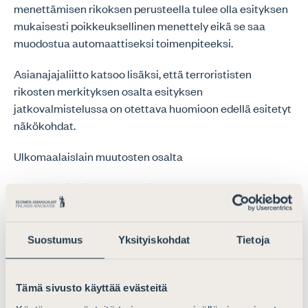
menettämisen rikoksen perusteella tulee olla esityksen
mukaisesti poikkeuksellinen menettely eikä se saa
muodostua automaattiseksi toimenpiteeksi.
Asianajajaliitto katsoo lisäksi, että terrorististen
rikosten merkityksen osalta esityksen
jatkovalmistelussa on otettava huomioon edellä esitetyt
näkökohdat.
Ulkomaalaislain muutosten osalta
Ulkomaalaislain karkottamista koskevaan
ulkomaalaislain 149 §:ään ehdotetaan tehtäväksi
muutos, jonka johdosta kansalaisuuden menettänyt
voidaan karkottaa. Ehdotuksen mukaan tämä ei koskisi
Suostumus
Yksityiskohdat
Tietoja
vain rikoksen perusteella kansalaisuuden ehdotetun 33
a §:n perusteella menettävää, vaan myös jo voimassa
Tämä sivusto käyttää evästeitä
olevien kansalaisuuslain 32 §:n perusteella isyyden
kumoamisen ja 33 §:n perusteella väärien tietojen