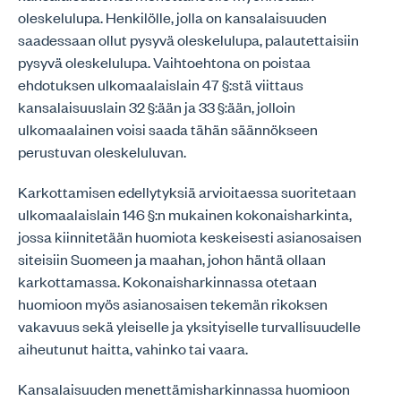
oleskelulupa. Henkilölle, jolla on kansalaisuuden
saadessaan ollut pysyvä oleskelulupa, palautettaisiin
pysyvä oleskelulupa. Vaihtoehtona on poistaa
ehdotuksen ulkomaalaislain 47 §:stä viittaus
kansalaisuuslain 32 §:ään ja 33 §:ään, jolloin
ulkomaalainen voisi saada tähän säännökseen
perustuvan oleskeluluvan.
Karkottamisen edellytyksiä arvioitaessa suoritetaan
ulkomaalaislain 146 §:n mukainen kokonaisharkinta,
jossa kiinnitetään huomiota keskeisesti asianosaisen
siteisiin Suomeen ja maahan, johon häntä ollaan
karkottamassa. Kokonaisharkinnassa otetaan
huomioon myös asianosaisen tekemän rikoksen
vakavuus sekä yleiselle ja yksityiselle turvallisuudelle
aiheutunut haitta, vahinko tai vaara.
Kansalaisuuden menettämisharkinnassa huomioon