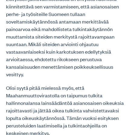
kiinnitettävä sen varmistamiseen, että asianosaisen
perhe- ja työsiteille Suomeen tullaan
soveltamiskäytännössä antamaan merkittävää
painoarvoa eikä mahdollisteta tulkintakäytännön
muuttamista siteiden merkitystä rajoittavampaan
suuntaan. Mikäli siteiden arviointi ohjautuu
vastaavanlaiseksi kuin karkotuksen edellytyksiä
arvioitaessa, ehdotettu rikokseen perustuva
kansalaisuuden menettämisen poikkeuksellisuus
vesittyy.
Olisi syytä pitää mielessä myös, että
Maahanmuuttovirastolla on taipumus tulkita
hallinnonalansa lainsäädäntöä asianosaisen oikeuksia
rajoittavasti ja jättää oikea tulkinta vahvistettavaksi
lopulta oikeuskäytännössä. Tämän vuoksi esityksen
perusteluiden laatimisella ja tulkintaohjeilla on
keskeinen merkitys.