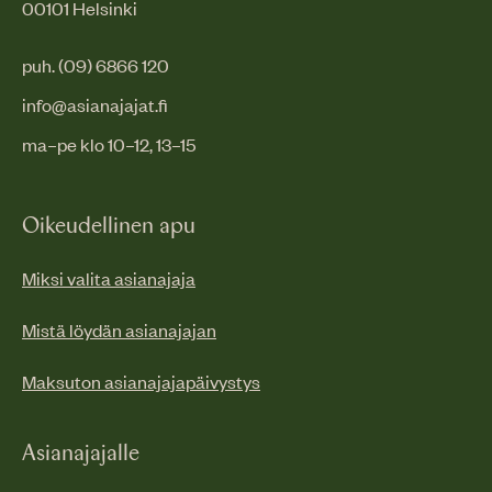
00101 Helsinki
puh. (09) 6866 120
info@asianajajat.fi
ma–pe klo 10–12, 13–15
Oikeudellinen apu
Miksi valita asianajaja
Mistä löydän asianajajan
Maksuton asianajajapäivystys
Asianajajalle