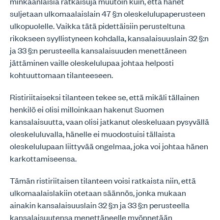
minkäänlaisia ratkaisuja muutoin kuin, että hänet
suljetaan ulkomaalaislain 47 §:n oleskelulupaperusteen
ulkopuolelle. Vaikka tätä pidettäisiin perusteltuna
rikokseen syyllistyneen kohdalla, kansalaisuuslain 32 §:n
ja 33 §:n perusteella kansalaisuuden menettäneen
jättäminen vaille oleskelulupaa johtaa helposti
kohtuuttomaan tilanteeseen.
Ristiriitaiseksi tilanteen tekee se, että mikäli tällainen
henkilö ei olisi milloinkaan hakenut Suomen
kansalaisuutta, vaan olisi jatkanut oleskeluaan pysyvällä
oleskeluluvalla, hänelle ei muodostuisi tällaista
oleskelulupaan liittyvää ongelmaa, joka voi johtaa hänen
karkottamiseensa.
Tämän ristiriitaisen tilanteen voisi ratkaista niin, että
ulkomaalaislakiin otetaan säännös, jonka mukaan
ainakin kansalaisuuslain 32 §:n ja 33 §:n perusteella
kansalaisuutensa menettäneelle myönnetään