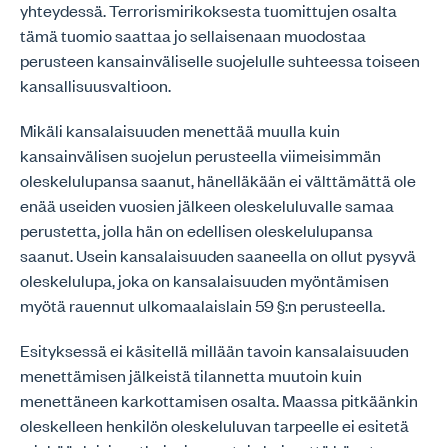
yhteydessä. Terrorismirikoksesta tuomittujen osalta
tämä tuomio saattaa jo sellaisenaan muodostaa
perusteen kansainväliselle suojelulle suhteessa toiseen
kansallisuusvaltioon.
Mikäli kansalaisuuden menettää muulla kuin
kansainvälisen suojelun perusteella viimeisimmän
oleskelulupansa saanut, hänelläkään ei välttämättä ole
enää useiden vuosien jälkeen oleskeluluvalle samaa
perustetta, jolla hän on edellisen oleskelulupansa
saanut. Usein kansalaisuuden saaneella on ollut pysyvä
oleskelulupa, joka on kansalaisuuden myöntämisen
myötä rauennut ulkomaalaislain 59 §:n perusteella.
Esityksessä ei käsitellä millään tavoin kansalaisuuden
menettämisen jälkeistä tilannetta muutoin kuin
menettäneen karkottamisen osalta. Maassa pitkäänkin
oleskelleen henkilön oleskeluluvan tarpeelle ei esitetä