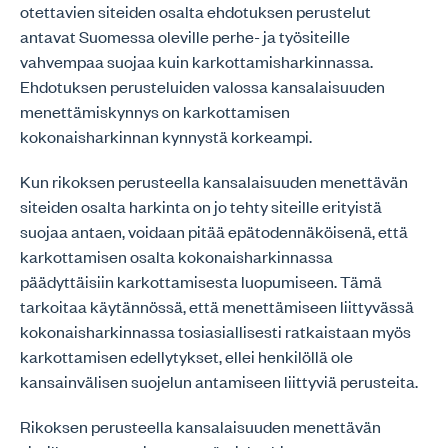
otettavien siteiden osalta ehdotuksen perustelut
antavat Suomessa oleville perhe- ja työsiteille
vahvempaa suojaa kuin karkottamisharkinnassa.
Ehdotuksen perusteluiden valossa kansalaisuuden
menettämiskynnys on karkottamisen
kokonaisharkinnan kynnystä korkeampi.
Kun rikoksen perusteella kansalaisuuden menettävän
siteiden osalta harkinta on jo tehty siteille erityistä
suojaa antaen, voidaan pitää epätodennäköisenä, että
karkottamisen osalta kokonaisharkinnassa
päädyttäisiin karkottamisesta luopumiseen. Tämä
tarkoitaa käytännössä, että menettämiseen liittyvässä
kokonaisharkinnassa tosiasiallisesti ratkaistaan myös
karkottamisen edellytykset, ellei henkilöllä ole
kansainvälisen suojelun antamiseen liittyviä perusteita.
Rikoksen perusteella kansalaisuuden menettävän