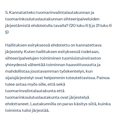
5. Kannatatteko tuomarinvalintalautakunnan ja
tuomarinkoulutuslautakunnan sihteeripalveluiden
järjestämistä ehdotetulla tavalla? (20 luku 6 § ja 21 luku 6
§)
Hallituksen esityksessä ehdotettu on kannatettava
järjestely. Kuten hallituksen esityksessä todetaan,
sihteeripalvelujen toimiminen tuomioistuinviraston
yhteydessä vähentää toiminnan haavoittuvuutta ja
mahdollistaa joustavamman työskentelyn, kun
sijaisjärjestelyt ovat helpommin toteutettavissa. Painoa
tulee antaa myös sille, että sekä
tuomarinvalintalautakunta että
tuomarinkoulutuslautakunta ovat järjestelyä
ehdottaneet. Lautakunnilla on paras käsitys siitä, kuinka
toiminta tulisi järjestää.