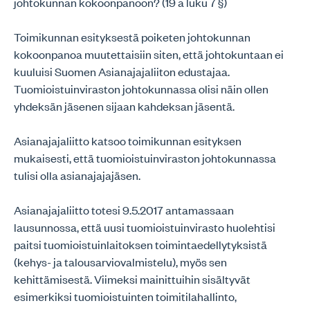
johtokunnan kokoonpanoon? (19 a luku 7 §)
Toimikunnan esityksestä poiketen johtokunnan
kokoonpanoa muutettaisiin siten, että johtokuntaan ei
kuuluisi Suomen Asianajajaliiton edustajaa.
Tuomioistuinviraston johtokunnassa olisi näin ollen
yhdeksän jäsenen sijaan kahdeksan jäsentä.
Asianajajaliitto katsoo toimikunnan esityksen
mukaisesti, että tuomioistuinviraston johtokunnassa
tulisi olla asianajajajäsen.
Asianajajaliitto totesi 9.5.2017 antamassaan
lausunnossa, että uusi tuomioistuinvirasto huolehtisi
paitsi tuomioistuinlaitoksen toimintaedellytyksistä
(kehys- ja talousarviovalmistelu), myös sen
kehittämisestä. Viimeksi mainittuihin sisältyvät
esimerkiksi tuomioistuinten toimitilahallinto,