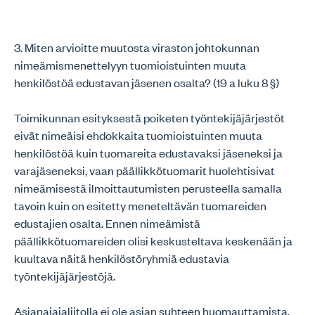
3. Miten arvioitte muutosta viraston johtokunnan
nimeämismenettelyyn tuomioistuinten muuta
henkilöstöä edustavan jäsenen osalta? (19 a luku 8 §)
Toimikunnan esityksestä poiketen työntekijäjärjestöt
eivät nimeäisi ehdokkaita tuomioistuinten muuta
henkilöstöä kuin tuomareita edustavaksi jäseneksi ja
varajäseneksi, vaan päällikkötuomarit huolehtisivat
nimeämisestä ilmoittautumisten perusteella samalla
tavoin kuin on esitetty meneteltävän tuomareiden
edustajien osalta. Ennen nimeämistä
päällikkötuomareiden olisi keskusteltava keskenään ja
kuultava näitä henkilöstöryhmiä edustavia
työntekijäjärjestöjä.
Asianajajaliitolla ei ole asian suhteen huomauttamista.