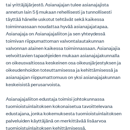
tai yrittäjäjärjestö. Asianajajan tulee asianajajista
annetun lain 5 § mukaan rehellisesti ja tunnollisesti
täyttää hänelle uskotut tehtävät sekä kaikessa
toiminnassaan noudattaa hyvää asianajajatapaa.
Asianajaja on Asianajajaliiton ja sen yhteydessä
toimivan riippumattoman valvontalautakunnan
valvonnan alainen kaikessa toiminnassaan. Asianajajia
velvoittavien tapaohjeiden mukaan asianajajakunnalla
on oikeusvaltiossa keskeinen osa oikeusjärjestyksen ja
oikeudenhoidon toteuttamisessa ja kehittämisessä ja
asianajajan riippumattomuus on yksi asianajajakunnan
keskeisistä perusarvoista.
Asianajajaliiton edustaja toimisi johtokunnassa
tuomioistuinlaitoksen kokonaisetua tavoittelevana
edustajana, jonka kokemuksesta tuomioistuinlaitoksen
palveluiden käyttäjänä on merkittävää lisäarvoa
tuomioistuinlaitoksen kehittämisessä.