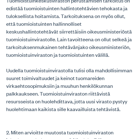
Tuomioistuinkeskusviraston perustamisen tarkoitus on
edistää tuomioistuinten hallintotehtävien tehokasta ja
tuloksellista hoitamista. Tarkoituksena on myös ollut,
että tuomioistuinten hallinnolliset
keskushallintotehtävät siirrettäisiin oikeusministeriöstä
tuomioistuinvirastolle. Lain tavoitteena on ollut selkeä ja
tarkoituksenmukainen tehtävänjako oikeusministeriön,
tuomioistuinviraston ja tuomioistuinten välillä.
Uudella tuomioistuinvirastolla tulisi olla mahdollisimman
suuret toimivaltuudet ja keinot tuomareiden
virkaehtosopimuksiin ja muuhun henkilökunnan
palkkaukseen. Tuomioistuinviraston riittävistä
resursseista on huolehdittava, jotta uusi virasto pystyy
huolehtimaan kaikista sille kaavailluista tehtävistä.
2. Miten arvioitte muutosta tuomioistuinviraston