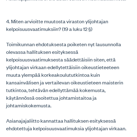
4. Miten arvioitte muutosta viraston ylijohtajan
kelpoisuusvaatimuksiin? (19 a luku 12 §)
Toimikunnan ehdotuksesta poiketen nyt lausunnolla
olevassa hallituksen esityksessä
kelpoisuusvaatimuksesta säädettäisiin siten, että
ylijohtajan virkaan edellytettäisiin oikeustieteeteen
muuta ylempää korkeakoulututkintoa kuin
kansainvälisen ja vertailevan oikeustieteen maisterin
tutkintoa, tehtävän edellyttämää kokemusta,
käytännössä osoitettua johtamistaitoa ja
johtamiskokemusta.
Asianajajaliitto kannattaa hallituksen esityksessä
ehdotettuja kelpoisuusvaatimuksia ylijohtajan virkaan.