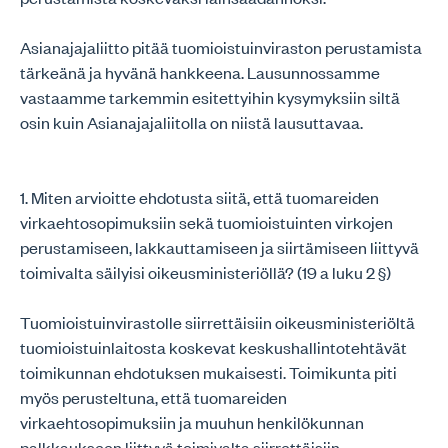
Asianajajaliitto pitää tuomioistuinviraston perustamista
tärkeänä ja hyvänä hankkeena. Lausunnossamme
vastaamme tarkemmin esitettyihin kysymyksiin siltä
osin kuin Asianajajaliitolla on niistä lausuttavaa.
1. Miten arvioitte ehdotusta siitä, että tuomareiden
virkaehtosopimuksiin sekä tuomioistuinten virkojen
perustamiseen, lakkauttamiseen ja siirtämiseen liittyvä
toimivalta säilyisi oikeusministeriöllä? (19 a luku 2 §)
Tuomioistuinvirastolle siirrettäisiin oikeusministeriöltä
tuomioistuinlaitosta koskevat keskushallintotehtävät
toimikunnan ehdotuksen mukaisesti. Toimikunta piti
myös perusteltuna, että tuomareiden
virkaehtosopimuksiin ja muuhun henkilökunnan
palkkaukseen liittyvä toimivalta siirrettäisiin