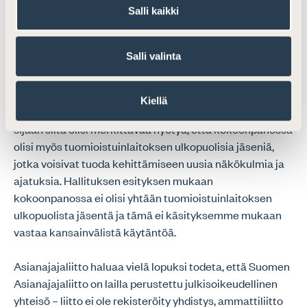
Kokoonpano korostaa tuomioistuinlaitoksen
Salli kaikki
riippumattomuutta.
Salli valinta
Tuomioistuinvirastossa olisi yhden asianajajajäsenen
jälkeenkin hyvin vahva tuomarienemmistö.
Asianajajaliitto katsoo, että yksi ulkopuolinen jäsen ei
Kiellä
vaikuta tuomioistuinlaitoksen riippumattomuuteen. Sen
sijaan siitä olisi merkittävää hyötyä, että kokoonpanossa
olisi myös tuomioistuinlaitoksen ulkopuolisia jäseniä,
jotka voisivat tuoda kehittämiseen uusia näkökulmia ja
ajatuksia. Hallituksen esityksen mukaan
kokoonpanossa ei olisi yhtään tuomioistuinlaitoksen
ulkopuolista jäsentä ja tämä ei käsityksemme mukaan
vastaa kansainvälistä käytäntöä.
Asianajajaliitto haluaa vielä lopuksi todeta, että Suomen
Asianajajaliitto on lailla perustettu julkisoikeudellinen
yhteisö – liitto ei ole rekisteröity yhdistys, ammattiliitto