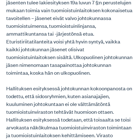
jäsenten tulee lakiesityksen 19a luvun 7 §:n perustelujen
mukaan toimia vain tuomioistuinlaitoksen kokonaisetua
tavoitellen – jäsenet eivät valvo johtokunnassa
tuomioistuimensa, tuomioistuinlinjansa,
ammattikuntansa tai -järjestönsä etua.
Eturistiriitatilanteita voisi yhtä hyvin syntyä, vaikka
kaikki johtokunnan jäsenet olisivat
tuomioistuinlaitoksen sisältä. Ulkopuolinen johtokunnan
jäsen nimenomaan tasapainottaa johtokunnan
toimintaa, koska hän on ulkopuolinen.
Hallituksen esityksessä johtokunnan kokoonpanosta on
todettu, että sidosryhmien, kuten asianajajien,
kuuluminen johtokuntaan ei ole välttämätöntä
tuomioistuinviraston tehtävät huomioon ottaen.
Hallituksen esityksessä todetaan, että toisaalta se toisi
arvokasta näkökulmaa tuomioistuinviraston toimintaan
ja tuomioistuinlaitoksen kehittämiseen. Virasto