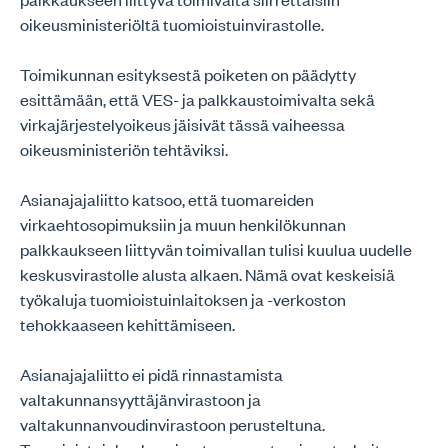
oikeusministeriöltä tuomioistuinvirastolle.
Toimikunnan esityksestä poiketen on päädytty
esittämään, että VES- ja palkkaustoimivalta sekä
virkajärjestelyoikeus jäisivät tässä vaiheessa
oikeusministeriön tehtäviksi.
Asianajajaliitto katsoo, että tuomareiden
virkaehtosopimuksiin ja muun henkilökunnan
palkkaukseen liittyvän toimivallan tulisi kuulua uudelle
keskusvirastolle alusta alkaen. Nämä ovat keskeisiä
työkaluja tuomioistuinlaitoksen ja -verkoston
tehokkaaseen kehittämiseen.
Asianajajaliitto ei pidä rinnastamista
valtakunnansyyttäjänvirastoon ja
valtakunnanvoudinvirastoon perusteltuna.