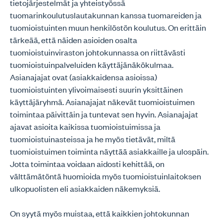
tietojärjestelmät ja yhteistyössä
tuomarinkoulutuslautakunnan kanssa tuomareiden ja
tuomioistuinten muun henkilöstön koulutus. On erittäin
tärkeää, että näiden asioiden osalta
tuomioistuinviraston johtokunnassa on riittävästi
tuomioistuinpalveluiden käyttäjänäkökulmaa.
Asianajajat ovat (asiakkaidensa asioissa)
tuomioistuinten ylivoimaisesti suurin yksittäinen
käyttäjäryhmä. Asianajajat näkevät tuomioistuimen
toimintaa päivittäin ja tuntevat sen hyvin. Asianajajat
ajavat asioita kaikissa tuomioistuimissa ja
tuomioistuinasteissa ja he myös tietävät, miltä
tuomioistuimen toiminta näyttää asiakkaille ja ulospäin.
Jotta toimintaa voidaan aidosti kehittää, on
välttämätöntä huomioida myös tuomioistuinlaitoksen
ulkopuolisten eli asiakkaiden näkemyksiä.
On syytä myös muistaa, että kaikkien johtokunnan