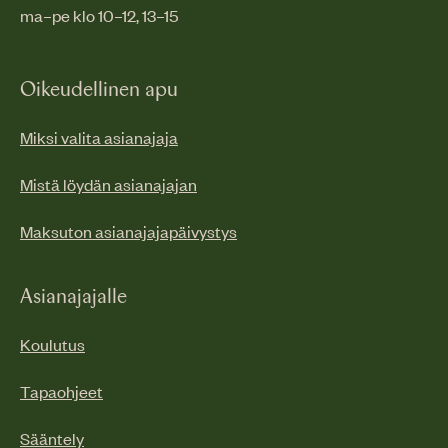
ma–pe klo 10–12, 13–15
Oikeudellinen apu
Miksi valita asianajaja
Mistä löydän asianajajan
Maksuton asianajajapäivystys
Asianajajalle
Koulutus
Tapaohjeet
Sääntely