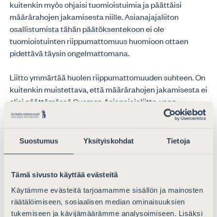
kuitenkin myös ohjaisi tuomioistuimia ja päättäisi
määrärahojen jakamisesta niille. Asianajajaliiton
osallistumista tähän päätöksentekoon ei ole
tuomioistuinten riippumattomuus huomioon ottaen
pidettävä täysin ongelmattomana.
Liitto ymmärtää huolen riippumattomuuden suhteen. On
kuitenkin muistettava, että määrärahojen jakamisesta ei
olisi päättämässä Suomen Asianajajaliitto, vaan
yksittäinen johtokuntaan valittu asianajajajäsen, joka
kuten työryhmämietinnössä todettiin ja korostettiin, ei
edusta Asianajajaliittoa tai muuta sidosryhmää, vaan
Suostumus
Yksityiskohdat
Tietoja
toimii vain tuomioistuinlaitoksen kokonaisetua
tavoitellen. Tuomioistuinlaitoksen kokonaisetu ja
kehittäminen edellyttävät myös asiakasnäkökulman
Tämä sivusto käyttää evästeitä
huomioon ottamista.
Käytämme evästeitä tarjoamamme sisällön ja mainosten
räätälöimiseen, sosiaalisen median ominaisuuksien
Ulkopuolisten jäsenten merkitystä korostetaan myös
tukemiseen ja kävijämäärämme analysoimiseen. Lisäksi