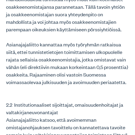
osakkeenomistajansa parannetaan. Tällä tavoin yhtiön
ja osakkeenomistajan suora yhteydenpito on
mahdollista ja voi johtaa myös osakkeenomistajien
parempaan oikeuksien käyttämiseen pörssiyhtiöissä.
Asianajajaliitto kannattaa myös työryhmän ratkaisua
siitä, ettei tunnistetietojen toimittamisen ulkopuolelle
rajata sellaisia osakkeenomistajia, jotka omistavat vain
vähän (eli direktiivin mukaan korkeintaan 0,5 prosenttia)
osakkeita. Rajaaminen olisi vastoin Suomessa
voimassaolevaa julkisuuden ja avoimuuden periaatetta.
2.2 Institutionaaliset sijoittajat, omaisuudenhoitajat ja
valtakirjaneuvonantajat
Asianajajaliitto katsoo, että avoimemman
omistajanohjauksen tavoittelu on kannatettava tavoite
samoin kuin valtakirjaneuvonantajien toimintaan liittyvä