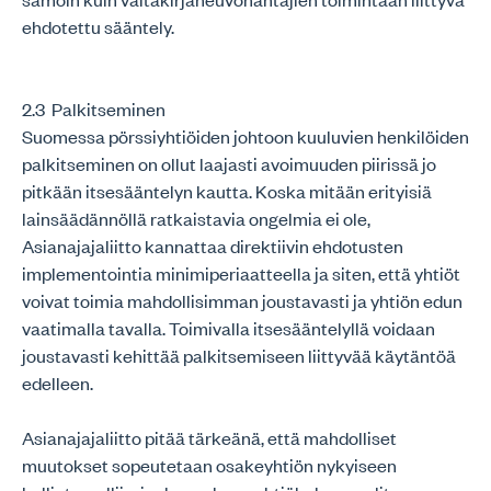
ehdotettu sääntely.
2.3 Palkitseminen
Suomessa pörssiyhtiöiden johtoon kuuluvien henkilöiden
palkitseminen on ollut laajasti avoimuuden piirissä jo
pitkään itsesääntelyn kautta. Koska mitään erityisiä
lainsäädännöllä ratkaistavia ongelmia ei ole,
Asianajajaliitto kannattaa direktiivin ehdotusten
implementointia minimiperiaatteella ja siten, että yhtiöt
voivat toimia mahdollisimman joustavasti ja yhtiön edun
vaatimalla tavalla. Toimivalla itsesääntelyllä voidaan
joustavasti kehittää palkitsemiseen liittyvää käytäntöä
edelleen.
Asianajajaliitto pitää tärkeänä, että mahdolliset
muutokset sopeutetaan osakeyhtiön nykyiseen