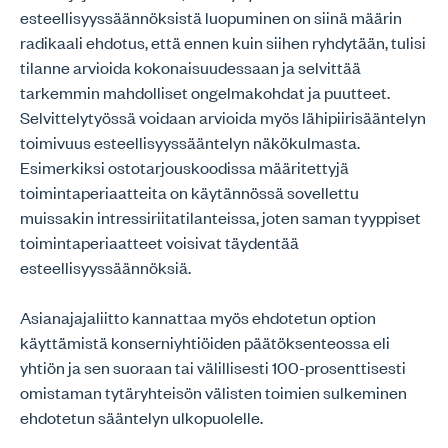
esteellisyyssäännöksistä luopuminen on siinä määrin
radikaali ehdotus, että ennen kuin siihen ryhdytään, tulisi
tilanne arvioida kokonaisuudessaan ja selvittää
tarkemmin mahdolliset ongelmakohdat ja puutteet.
Selvittelytyössä voidaan arvioida myös lähipiirisääntelyn
toimivuus esteellisyyssääntelyn näkökulmasta.
Esimerkiksi ostotarjouskoodissa määritettyjä
toimintaperiaatteita on käytännössä sovellettu
muissakin intressiriitatilanteissa, joten saman tyyppiset
toimintaperiaatteet voisivat täydentää
esteellisyyssäännöksiä.
Asianajajaliitto kannattaa myös ehdotetun option
käyttämistä konserniyhtiöiden päätöksenteossa eli
yhtiön ja sen suoraan tai välillisesti 100-prosenttisesti
omistaman tytäryhteisön välisten toimien sulkeminen
ehdotetun sääntelyn ulkopuolelle.