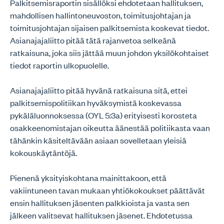
Palkitsemisraportin sisällöksi ehdotetaan hallituksen,
mahdollisen hallintoneuvoston, toimitusjohtajan ja
toimitusjohtajan sijaisen palkitsemista koskevat tiedot.
Asianajajaliitto pitää tätä rajanvetoa selkeänä
ratkaisuna, joka siis jättää muun johdon yksilökohtaiset
tiedot raportin ulkopuolelle.
Asianajajaliitto pitää hyvänä ratkaisuna sitä, ettei
palkitsemispolitiikan hyväksymistä koskevassa
pykäläluonnoksessa (OYL 5:3a) erityisesti korosteta
osakkeenomistajan oikeutta äänestää politiikasta vaan
tähänkin käsiteltävään asiaan sovelletaan yleisiä
kokouskäytäntöjä.
Pienenä yksityiskohtana mainittakoon, että
vakiintuneen tavan mukaan yhtiökokoukset päättävät
ensin hallituksen jäsenten palkkioista ja vasta sen
jälkeen valitsevat hallituksen jäsenet. Ehdotetussa