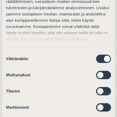
räätälöimiseen, sosiaalisen median ominaisuuksien
neuvoa-antava
tukemiseen ja kävijämäärämme analysoimiseen. Lisäksi
– väliaikainen poikkeaminen palkitsemispolitiikasta
jaamme sosiaalisen median, mainosalan ja analytiikka-
sallittua
alan kumppaneillemme tietoja siitä, miten käytät
sivustoamme. Kumppanimme voivat yhdistää näitä
tietoja muihin tietoihin, joita olet antanut heille tai joita on
2.4 Lähipiiriliiketoimet
kerätty, kun olet käyttänyt heidän palvelujaan.
Työryhmämuistion suurin muutosehdotus liittyy
lähipiiriliiketoimia koskevaan ehdotukseen. Työryhmä
Suostumuksen
päätyy ehdottamaan, että osakeyhtiön
Välttämätön
valinta
esteellisyyssäännökset korvataan kokonaisuudessaan
lähipiiriliiketoimia koskevalla sääntelyllä. Tämä
tarkoittaisi myös sitä, että sääntely ulotettaisiin
Mieltymykset
koskemaan kaikkia yhtiöitä, vaikka direktiivi edellyttää
sääntelyä vain pörssiyhtiöiden osalta.
Tilastot
Sinänsä Asianajajaliitto puoltaa yleisesti tavoitetta siitä,
että laissa on mahdollisimman vähän erilaisia sääntöjä
Markkinointi
pörssiyhtiöille ja muille yhtiölle. Kuitenkin on arvioitava,