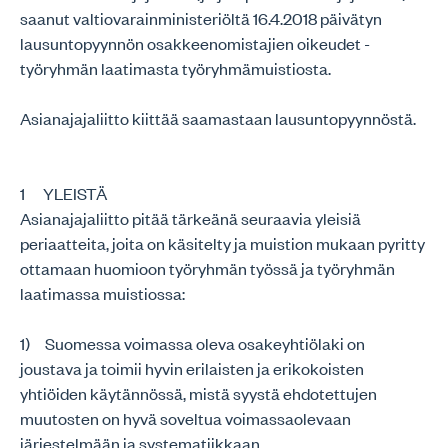
saanut valtiovarainministeriöltä 16.4.2018 päivätyn
lausuntopyynnön osakkeenomistajien oikeudet -
työryhmän laatimasta työryhmämuistiosta.
Asianajajaliitto kiittää saamastaan lausuntopyynnöstä.
1 YLEISTÄ
Asianajajaliitto pitää tärkeänä seuraavia yleisiä
periaatteita, joita on käsitelty ja muistion mukaan pyritty
ottamaan huomioon työryhmän työssä ja työryhmän
laatimassa muistiossa:
1) Suomessa voimassa oleva osakeyhtiölaki on
joustava ja toimii hyvin erilaisten ja erikokoisten
yhtiöiden käytännössä, mistä syystä ehdotettujen
muutosten on hyvä soveltua voimassaolevaan
järjestelmään ja systematiikkaan,