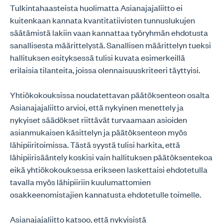
Tulkintahaasteista huolimatta Asianajajaliitto ei
kuitenkaan kannata kvantitatiivisten tunnuslukujen
säätämistä lakiin vaan kannattaa työryhmän ehdotusta
sanallisesta määrittelystä. Sanallisen määrittelyn tueksi
hallituksen esityksessä tulisi kuvata esimerkeillä
erilaisia tilanteita, joissa olennaisuuskriteeri täyttyisi.
Yhtiökokouksissa noudatettavan päätöksenteon osalta
Asianajajaliitto arvioi, että nykyinen menettely ja
nykyiset säädökset riittävät turvaamaan asioiden
asianmukaisen käsittelyn ja päätöksenteon myös
lähipiiritoimissa. Tästä syystä tulisi harkita, että
lähipiirisääntely koskisi vain hallituksen päätöksentekoa
eikä yhtiökokouksessa erikseen laskettaisi ehdotetulla
tavalla myös lähipiiriin kuulumattomien
osakkeenomistajien kannatusta ehdotetulle toimelle.
Asianajajaliitto katsoo, että nykyisistä