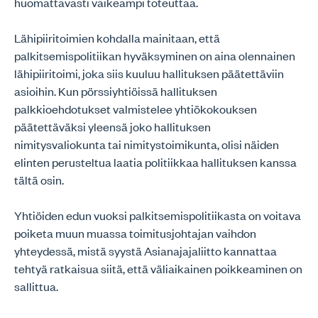
huomattavasti vaikeampi toteuttaa.
Lähipiiritoimien kohdalla mainitaan, että
palkitsemispolitiikan hyväksyminen on aina olennainen
lähipiiritoimi, joka siis kuuluu hallituksen päätettäviin
asioihin. Kun pörssiyhtiöissä hallituksen
palkkioehdotukset valmistelee yhtiökokouksen
päätettäväksi yleensä joko hallituksen
nimitysvaliokunta tai nimitystoimikunta, olisi näiden
elinten perusteltua laatia politiikkaa hallituksen kanssa
tältä osin.
Yhtiöiden edun vuoksi palkitsemispolitiikasta on voitava
poiketa muun muassa toimitusjohtajan vaihdon
yhteydessä, mistä syystä Asianajajaliitto kannattaa
tehtyä ratkaisua siitä, että väliaikainen poikkeaminen on
sallittua.