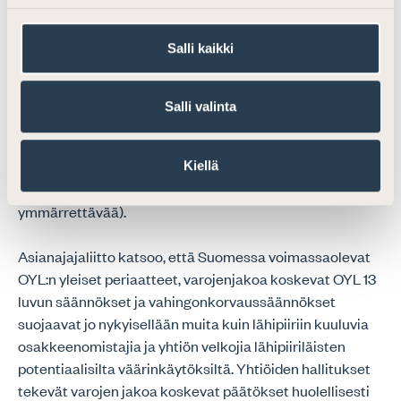
kuinka paljon sääntely aiheuttaa hallinnollista taakkaa
muille kuin pörssiyhtiöille esimerkiksi lähipiirirekisterin
Salli kaikki
ylläpitämisessä tilanteessa, jossa nykyisin voimassa
oleva sääntely ei ole aiheuttanut ongelmia eikä muutos
siten ole tarpeen ongelmien korjaamiseksi. Lisäksi uusi
Salli valinta
sääntely ei ehdotetussa muodossakaan olisi
samanlainen pörssiyhtiöille ja muille yhtiöille, koska
lähipiiri määriteltäisiin näissä eri tavoin (pörssiyhtiön
Kiellä
määritelmä olisi laajempi, mikä sinänsä on
ymmärrettävää).
Asianajajaliitto katsoo, että Suomessa voimassaolevat
OYL:n yleiset periaatteet, varojenjakoa koskevat OYL 13
luvun säännökset ja vahingonkorvaussäännökset
suojaavat jo nykyisellään muita kuin lähipiiriin kuuluvia
osakkeenomistajia ja yhtiön velkojia lähipiiriläisten
potentiaalisilta väärinkäytöksiltä. Yhtiöiden hallitukset
tekevät varojen jakoa koskevat päätökset huolellisesti