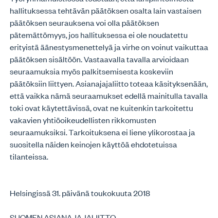
hallituksessa tehtävän päätöksen osalta lain vastaisen
päätöksen seurauksena voi olla päätöksen
pätemättömyys, jos hallituksessa ei ole noudatettu
erityistä äänestysmenettelyä ja virhe on voinut vaikuttaa
päätöksen sisältöön. Vastaavalla tavalla arvioidaan
seuraamuksia myös palkitsemisesta koskeviin
päätöksiin liittyen. Asianajajaliitto toteaa käsityksenään,
että vaikka nämä seuraamukset edellä mainitulla tavalla
toki ovat käytettävissä, ovat ne kuitenkin tarkoitettu
vakavien yhtiöoikeudellisten rikkomusten
seuraamuksiksi. Tarkoituksena ei liene ylikorostaa ja
suositella näiden keinojen käyttöä ehdotetuissa
tilanteissa.
Helsingissä 31. päivänä toukokuuta 2018
SUOMEN ASIANAJAJALIITTO