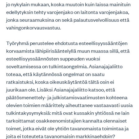
jo nykylain mukaan, koska muutoin kuin laissa mainituin
edellytyksin tehty varojenjako on laitonta varojenjakoa,
jonka seuraamuksina on sekä palautusvelvollisuus että
vahingonkorvausvastuu.
Työryhmä perustelee ehdotusta esteellisyyssääntöjen
korvaamista lähipiirisääntelyllä muun muassa sillä, että
esteellisyyssäännösten suppeuden vuoksi
soveltamisessa on tulkintaongelmia. Asianajajaliitto
toteaa, että käytännössä ongelmat on saatu
ratkaistuksi, koska oikeuskäytäntöä tältä osin ei
juurikaan ole. Lisäksi Asianajajaliitto katsoo, että
päätösmenettely- ja julkistamisvaatimusten kohteena
olevien toimien määrittely aiheuttanee vastaavasti uusia
tulkintakysymyksiä: mitä ovat kussakin yhtiössä ne lain
tarkoittamat osakkeenomistajien kannalta olennaiset
toimet, jotka eivät ole yhtiön tavanomaista toimintaa ja
joita ei toteuteta tavanomaisin markkinaehdoin?