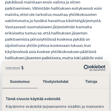
pykälässä mainitaan ensin valinta ja sitten
palkitseminen. Vähintään hallituksen esityksessä voisi
mainita, ettei ole tarkoitus muuttaa yhtiökokousten
vakiintunutta ja hyväksi havaittua käsittelyjärjestystä.
Vastaavasti suomalaiseen järjestelmän kannalta
erikoiselta tuntuu se, että hallituksen jäsenten
palkitsemista pörssiyhtiössä koskeva pykälä on
sijoitettuna yhtiön johtoa koskevaan lukuun, kun
käytännössä asia koskee yhtiökokouksen päätöstä
hallituksen jäsenten palkkiosta, mutta toki päätös voisi
olla myös hallintoneuvoston. Myös perusteluissa todettu
maininta siitä, että yhtiökokous on sidottu aikaisemmin
tekemäänsä päätökseen palkitsemispolitiikasta, tuntuu
Suostumus
Yksityiskohdat
Tietoja
lähtökohtaisesti vieraalta, varsinkin kun aikaisempi
päätös on neuvoa-antava.
Tämä sivusto käyttää evästeitä
Yhteenveto Asianajajaliiton kannattamista pääkohdista:
– yhtiökokouksen päätös palkitsemispolitiikasta
Käytämme evästeitä tarjoamamme sisällön ja mainosten