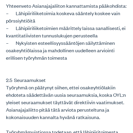
Yhteenveto Asianajajaliiton kannattamista pääkohdista:
– Lähipiiriliiketoimia koskeva sääntely koskee vain
pörssiyhtiöitä
– Lähipiiriliiketoimien määrittely laissa sanallisesti, ei
kvantitatiivisten tunnuslukujen perusteella
– Nykyisten esteellisyyssääntöjen säilyttäminen
osakeyhtiölaissa ja mahdollinen uudelleen arviointi
erillisen työryhmän toimesta
2.5 Seuraamukset
Työryhmä on päätynyt siihen, ettei osakeyhtiölakiin
ehdoteta säädettävän uusia seuraamuksia, koska OYL:n
yleiset seuraamukset täyttävät direktiivin vaatimukset.
Asianajajaliitto pitää tätä arviota perusteltuna ja
kokonaisuuden kannalta hyvänä ratkaisuna.
Työryhmämuistiossa todetaan, että lähipiiritoimesta