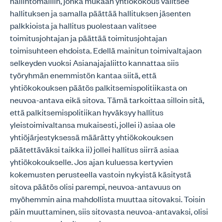
hallintomalliin, jonka mukaan yhtiökokous valitsee
hallituksen ja samalla päättää hallituksen jäsenten
palkkioista ja hallitus puolestaan valitsee
toimitusjohtajan ja päättää toimitusjohtajan
toimisuhteen ehdoista. Edellä mainitun toimivaltajaon
selkeyden vuoksi Asianajajaliitto kannattaa siis
työryhmän enemmistön kantaa siitä, että
yhtiökokouksen päätös palkitsemispolitiikasta on
neuvoa-antava eikä sitova. Tämä tarkoittaa silloin sitä,
että palkitsemispolitiikan hyväksyy hallitus
yleistoimivaltansa mukaisesti, jollei i) asiaa ole
yhtiöjärjestyksessä määrätty yhtiökokouksen
päätettäväksi taikka ii) jollei hallitus siirrä asiaa
yhtiökokoukselle. Jos ajan kuluessa kertyvien
kokemusten perusteella vastoin nykyistä käsitystä
sitova päätös olisi parempi, neuvoa-antavuus on
myöhemmin aina mahdollista muuttaa sitovaksi. Toisin
päin muuttaminen, siis sitovasta neuvoa-antavaksi, olisi