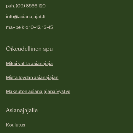
puh. (09) 6866 120
info@asianajajat.fi
ma–pe klo 10–12, 13–15
Oikeudellinen apu
Miksi valita asianajaja
Mistä löydän asianajajan
Maksuton asianajajapäivystys
Asianajajalle
Koulutus