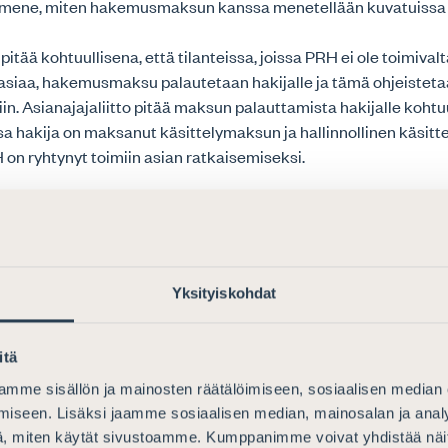
ilmene, miten hakemusmaksun kanssa menetellään kuvatuissa t
 pitää kohtuullisena, että tilanteissa, joissa PRH ei ole toimival
asiaa, hakemusmaksu palautetaan hakijalle ja tämä ohjeistet
in. Asianajajaliitto pitää maksun palauttamista hakijalle koht
issa hakija on maksanut käsittelymaksun ja hallinnollinen käsitt
on ryhtynyt toimiin asian ratkaisemiseksi.
kiehdotuksen 54 §:n mukaan, jos menettämis- ja mitätöinti
an tavaramerkkiin on tavaramerkkirekisteriin merkitty panttio
us annetaan tiedoksi pantin- tai lisenssinhaltijalle, jolla on mä
ausua asiasta. Lakiehdotuksen mukaan tätä pidetään tärkeänä
Yksityiskohdat
aikuttaa suoraan pantin- ja lisenssihaltijan oikeuteen ja asem
 voi olla ainoa, joka on tavaramerkkiä käyttänyt ja joka voi käyt
tyksen sanamuodon perusteella on kuitenkin tulkittavissa, ett
itä
ntin tai lisenssin haltijalle olisi annettava mahdollisuus lausua
mme sisällön ja mainosten räätälöimiseen, sosiaalisen median
ää kuitenkin avoimeksi sen, minkälainen on rekisteröimättöm
iseen. Lisäksi jaamme sosiaalisen median, mainosalan ja analy
an oikeus lausua ja esittää näyttöä asiassa, mikäli tämä saisi ti
, miten käytät sivustoamme. Kumppanimme voivat yhdistää näitä t