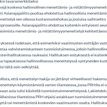
ksi tavaramerkkilaiksi
kejä koskeva hallinnollinen menettämis- ja mitättömyysmenet
i Asianajajaliitto puoltaa ehdotettua hallinnollista menettämis
ettelyä sen ollessa kustannustehokas ja joutuisa vaihtoehto
rosessille. Asianajajaliitto ehdottaa kuitenkin erityisesti seu
ioimista menettämis- ja mitättömyysmenettelyä kehitettäess
tyksessä todetaan, että esimerkiksi vaatimusten esittäjän vast
staa vahvistamiskanteen tuomioistuimessa, jolloin hallinnolli
kisterihallituksessa raukeaisi. Hallituksen esityksestä ei kuite
ssa tapauksessa hallinnollisessa menettelyssä syntyneiden ku
isi tältä osin selkiyttää.
ista, että menettelyn hakija on jättänyt virheellisesti hakem
menettelyn käynnistämistä varten tilanteessa, jossa PRH:lla ei ol
, vaan asia tulisi käsitellä tuomioistuinmenettelyssä. Lakiehdo
tällaisissa tilanteissa PRH ohjaisi asiakkaan tuomioistuinmen
yttä tai menettämistä koskevien vaatimusten osalta. Hallituks