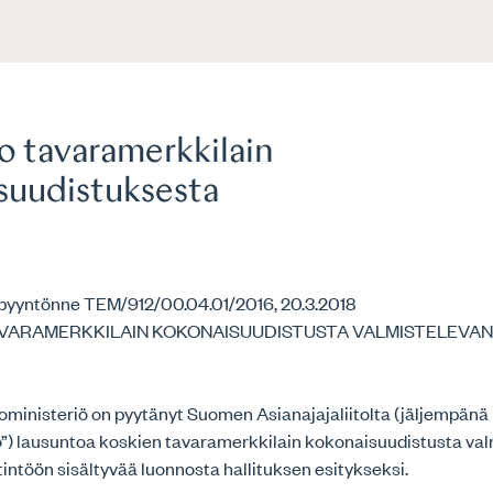
o tavaramerkkilain
suudistuksesta
opyyntönne TEM/912/00.04.01/2016, 20.3.2018
VARAMERKKILAIN KOKONAISUUDISTUSTA VALMISTELEVA
noministeriö on pyytänyt Suomen Asianajajaliitolta (jäljempänä
to”) lausuntoa koskien tavaramerkkilain kokonaisuudistusta va
ntöön sisältyvää luonnosta hallituksen esitykseksi.