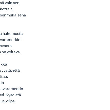
ssä vain sen
akottaisi
tuksenmukaisena
vaa hakemusta
 tavaramerkin
kevasta
 on voitava
aikka
syystä, että
ttaa.
kin
 tavaramerkin
si. Kyseistä
us, olipa