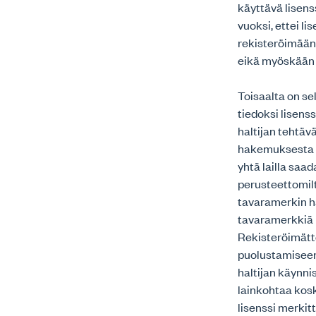
käyttävä lisens
vuoksi, ettei li
rekisteröimään 
eikä myöskään 
Toisaalta on s
tiedoksi lisenss
haltijan tehtäv
hakemuksesta t
yhtä lailla saa
perusteettomilt
tavaramerkin hal
tavaramerkkiä k
Rekisteröimättö
puolustamiseen
haltijan käynn
lainkohtaa kosk
lisenssi merkitt