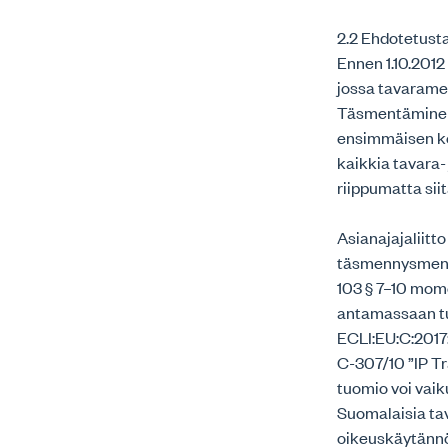
2.2 Ehdotetusta
Ennen 1.10.201
jossa tavaramer
Täsmentäminen 
ensimmäisen ke
kaikkia tavara-
riippumatta sii
Asianajajaliitto
täsmennysmenett
103 § 7–10 mome
antamassaan tu
ECLI:EU:C:2017
C-307/10 ”IP T
tuomio voi vaik
Suomalaisia ta
oikeuskäytännön