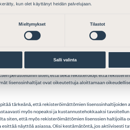
varamerkin haltijalta.
n kerätty, kun olet käyttänyt heidän palvelujaan.
ista, että ehdotetun tavaramerkkilain 43 § 4 päivitetyssä mo
sinhaltijalla olevan oikeus aloittaa oikeudelliset toimenpiteet
Mieltymykset
Tilastot
kevassa asiassa ainoastaan tavaramerkin haltijan suostumuk
 yksinomaisen lisenssin haltija saa aloittaa oikeudelliset to
rkin haltija ei saatuaan tiedon tavaramerkin loukkauksesta it
jassa toimenpiteisiin loukkauksen suhteen, tai ellei toisin ole s
n yksityiskohtaisissa perusteluissa mainitaan, ettei direktiivi
Salli valinta
ko lisenssi merkitty rekisteriin vai ei. Tämä periaate sisällyte
n perusteluihin siten, että sekä rekisteröidyt että rekisteriin
t lisenssinhaltijat ovat oikeutettuja aloittamaan oikeudellis
o pitää tärkeänä, että rekisteröimättömien lisenssinhaltijoiden
staavasti myös nopeaksi ja kustannustehokkaaksi tavoitellun h
ta siten, että myös rekisteröimättömien lisenssien haltijoilla o
a esittää näyttöä asiassa. Olisi kestämätöntä, jos aktiivisesti 