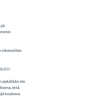
tyä
aremmin
n oikeustilan
yös EU-
en pykälään ole
lisena, että
tejä koskeva