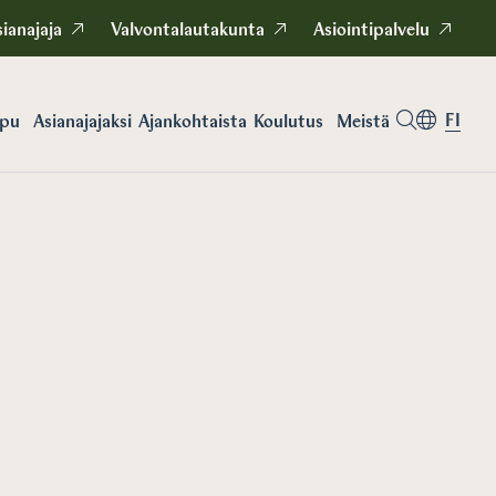
ianajaja
Valvontalautakunta
Asiointipalvelu
FI
apu
Asianajajaksi
Koulutus
Meistä
Ajankohtaista