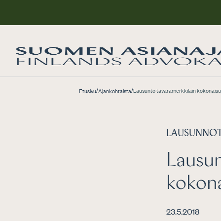
/
/
Lausunto tavaramerkkilain kokonaisu
Etusivu
Ajankohtaista
LAUSUNNO
Lausun
kokona
23.5.2018