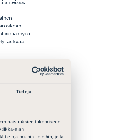
ilanteissa.
tainen
aan oikean
uullisena myös
ely raukeaa
hakemuksen
ikeus tai
äräajassa
, koska
Tietoja
aan ja koska
ön osoittaa.
ä ainoastaan
 asiassa.
 ominaisuuksien tukemiseen
än
tiikka-alan
edon
ietoja muihin tietoihin, joita