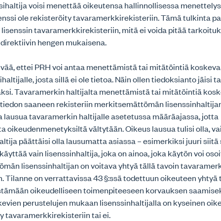
sihaltija voisi menettää oikeutensa hallinnollisessa menettely
senssi ole rekisteröity tavaramerkkirekisteriin. Tämä tulkinta p
lisenssin tavaramerkkirekisteriin, mitä ei voida pitää tarkoi
direktiivin hengen mukaisena.
elvää, ettei PRH voi antaa menettämistä tai mitätöintiä koske
ihaltijalle, josta sillä ei ole tietoa. Näin ollen tiedoksianto jäisi
äksi. Tavaramerkin haltijalta menettämistä tai mitätöintiä kos
iedon saaneen rekisteriin merkitsemättömän lisenssinhaltijan
da lausua tavaramerkin haltijalle asetetussa määräajassa, jotta
a oikeudenmenetyksiltä vältytään. Oikeus lausua tulisi olla, v
tija päättäisi olla lausumatta asiassa – esimerkiksi juuri siitä 
äyttää vain lisenssinhaltija, joka on ainoa, joka käytön voi osoi
män lisenssinhaltijan on voitava yhtyä tällä tavoin tavaramer
. Tilanne on verrattavissa 43 §:ssä todettuun oikeuteen yhtyä
istämään oikeudelliseen toimenpiteeseen korvauksen saamisek
evien perustelujen mukaan lisenssinhaltijalla on kyseinen oike
y tavaramerkkirekisteriin tai ei.