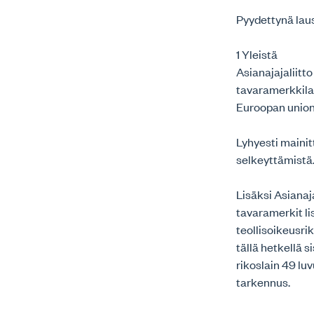
Pyydettynä laus
1 Yleistä
Asianajajaliitto
tavaramerkkilak
Euroopan union
Lyhyesti mainit
selkeyttämistä
Lisäksi Asianaj
tavaramerkit li
teollisoikeusri
tällä hetkellä s
rikoslain 49 lu
tarkennus.