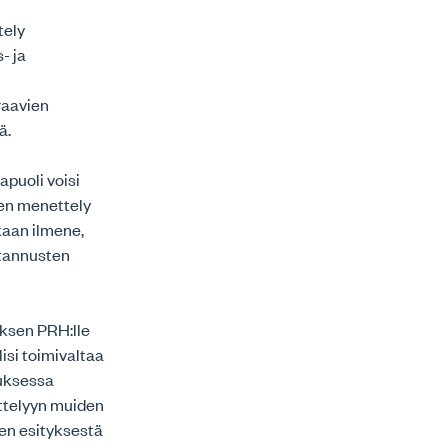
tely
- ja
raavien
ä.
apuoli voisi
nen menettely
nkaan ilmene,
stannusten
uksen PRH:lle
isi toimivaltaa
tuksessa
ettelyyn muiden
en esityksestä