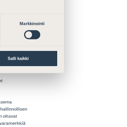
mentissa
 tavaramerkin
Markkinointi
sella. Saman
imenpiteet,
se ryhdy
ovittu.
ssä tehdä eroa
Salli kaikki
tään pykälän
et
 asema
allinnollisen
n oltavat
tavaramerkkiä