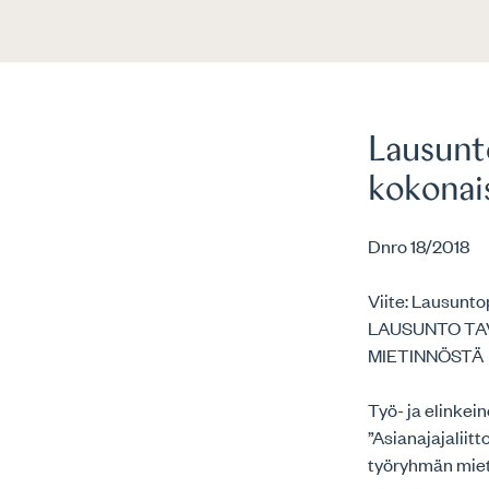
Lausunt
kokonai
Dnro 18/2018
Viite: Lausunt
LAUSUNTO TA
MIETINNÖSTÄ
Työ- ja elinkei
”Asianajajaliit
työryhmän mieti