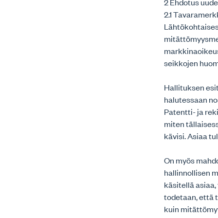
2 Ehdotus uude
2.1 Tavaramerk
Lähtökohtaisest
mitättömyysmen
markkinaoikeusp
seikkojen huom
Hallituksen esi
halutessaan no
Patentti- ja re
miten tällaise
kävisi. Asiaa tul
On myös mahdoll
hallinnollisen 
käsitellä asiaa
todetaan, että 
kuin mitättömy