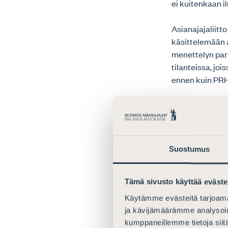
ei kuitenkaan 
Asianajajaliitto
käsittelemään 
menettelyn pari
tilanteissa, jo
ennen kuin PRH 
Tavaramerkkila
kohteena oleva
lisenssi, hakem
mahdollisuus l
Suostumus
menettely voi v
lisenssinhaltija
Hallituksen esi
Tämä sivusto käyttää eväste
rekisteröidyn pa
Käytämme evästeitä tarjoama
Sanamuoto jätt
ja kävijämäärämme analysoim
lisenssinhaltij
kumppaneillemme tietoja siitä