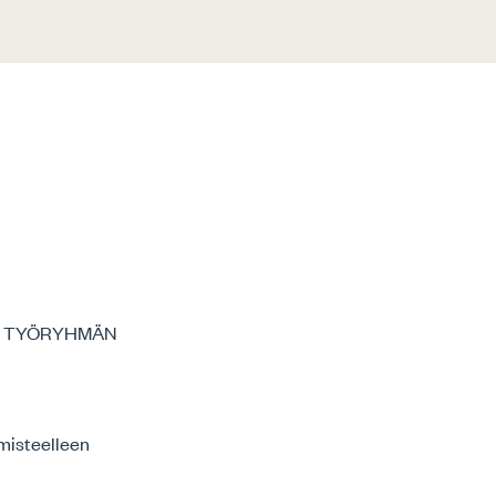
N TYÖRYHMÄN
lmisteelleen