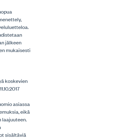
luopua
menettely,
veluluetteloa.
udistetaan
an jälkeen
ksen mukaisesti
lyä koskevien
1.10.2017
tuomio asiassa
kemuksia, eikä
n laajuuteen.
n
t sisältäviä