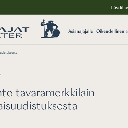
Löydä as
Asianajajalle
Oikeudellinen 
udistuksesta
T
to tavaramerkkilain
isuudistuksesta