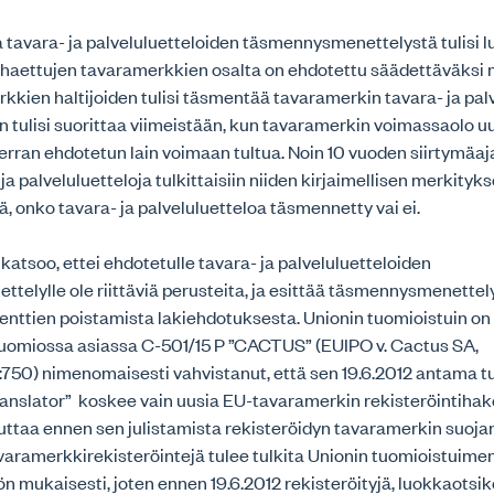
 tavara- ja palveluluetteloiden täsmennysmenettelystä tulisi 
2 haettujen tavaramerkkien osalta on ehdotettu säädettäväksi 
kkien haltijoiden tulisi täsmentää tavaramerkin tavara- ja pal
tulisi suorittaa viimeistään, kun tavaramerkin voimassaolo u
rran ehdotetun lain voimaan tultua. Noin 10 vuoden siirtymäaj
 ja palveluluetteloja tulkittaisiin niiden kirjaimellisen merkity
tä, onko tavara- ja palveluluetteloa täsmennetty vai ei.
 katsoo, ettei ehdotetulle tavara- ja palveluluetteloiden
elylle ole riittäviä perusteita, ja esittää täsmennysmenette
nttien poistamista lakiehdotuksesta. Unionin tuomioistuin on 1
omiossa asiassa C-501/15 P ”CACTUS” (EUIPO v. Cactus SA,
:750) nimenomaisesti vahvistanut, että sen 19.6.2012 antama 
ranslator” koskee vain uusia EU-tavaramerkin rekisteröintiha
uttaa ennen sen julistamista rekisteröidyn tavaramerkin suoja
varamerkkirekisteröintejä tulee tulkita Unionin tuomioistuime
 mukaisesti, joten ennen 19.6.2012 rekisteröityjä, luokkaotsiko