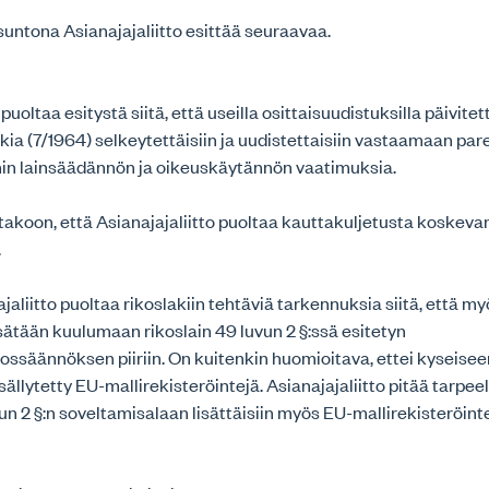
untona Asianajajaliitto esittää seuraavaa.
 puoltaa esitystä siitä, että useilla osittaisuudistuksilla päivitet
ia (7/1964) selkeytettäisiin ja uudistettaisiin vastaamaan p
in lainsäädännön ja oikeuskäytännön vaatimuksia.
takoon, että Asianajajaliitto puoltaa kauttakuljetusta koskeva
.
ajaliitto puoltaa rikoslakiin tehtäviä tarkennuksia siitä, että m
sätään kuulumaan rikoslain 49 luvun 2 §:ssä esitetyn
kossäännöksen piiriin. On kuitenkin huomioitava, ettei kyseise
isällytetty EU-mallirekisteröintejä. Asianajajaliitto pitää tarpeel
vun 2 §:n soveltamisalaan lisättäisiin myös EU-mallirekisteröin