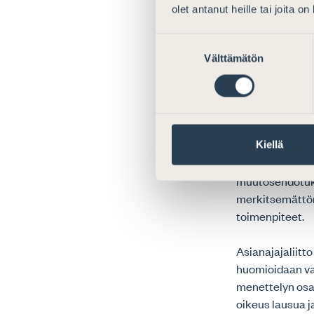
menettelystä ta
olet antanut heille tai joita o
On huomionarvo
Suostumuksen
todetaan lisens
Välttämätön
valinta
loukkausta kos
momentin mukaan
mikäli tavarame
kohtuullisessa a
Kyseisen pykälä
Kiellä
sen suhteen, on
muutosehdotukse
merkitsemättömä
toimenpiteet.
Asianajajaliitt
huomioidaan va
menettelyn osal
oikeus lausua j