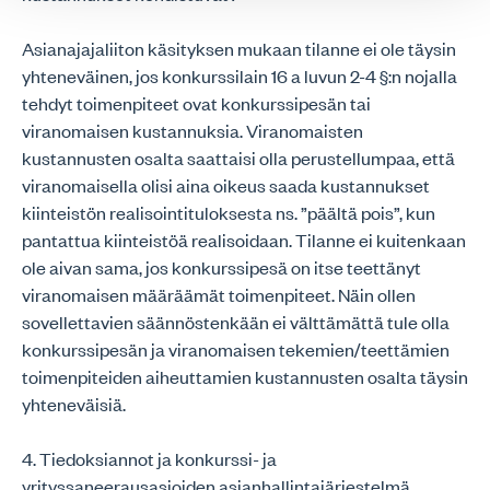
Asianajajaliiton käsityksen mukaan tilanne ei ole täysin
yhteneväinen, jos konkurssilain 16 a luvun 2-4 §:n nojalla
tehdyt toimenpiteet ovat konkurssipesän tai
viranomaisen kustannuksia. Viranomaisten
kustannusten osalta saattaisi olla perustellumpaa, että
viranomaisella olisi aina oikeus saada kustannukset
kiinteistön realisointituloksesta ns. ”päältä pois”, kun
pantattua kiinteistöä realisoidaan. Tilanne ei kuitenkaan
ole aivan sama, jos konkurssipesä on itse teettänyt
viranomaisen määräämät toimenpiteet. Näin ollen
sovellettavien säännöstenkään ei välttämättä tule olla
konkurssipesän ja viranomaisen tekemien/teettämien
toimenpiteiden aiheuttamien kustannusten osalta täysin
yhteneväisiä.
4. Tiedoksiannot ja konkurssi- ja
yrityssaneerausasioiden asianhallintajärjestelmä