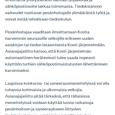
sähköpostiosoite lakkaa toimimasta. Tiedoksiannon
vaikeudet tuottavat pesänhoitajalle ylimääräistä työtä ja
voivat estää tehokkaan tiedonkulun.
Pesänhoitajaa vaaditaan ilmoittamaan Kostia
harvemmin seuraaville velkojille erikseen uuden
asiakirjan tai tiedon lataamisesta Kosti-järjestelmään.
Asianajajaliitto katsoo, että Kosti-järjestelmän
automaattinen heräteviesti tulee saada nopeasti
käyttöön turhien sähköpostimuistutusten lähettämisen
karsimiseksi.
Laajoissa konkurssi- tai saneerausmenettelyissä voi olla
tuhansia kotimaisia ja ulkomaisia velkojia.
Asianajajaliitto pitää tärkeänä, että tällaisissa
menettelyissä voidaan käyttää luovia ratkaisuja
pesänhoitoon ja saneeraukseen liittyvien