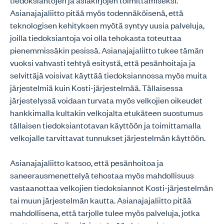
tiedoksiantojen ja asiakirjojen toimittamiseksi.
Asianajajaliitto pitää myös todennäköisenä, että
teknologisen kehityksen myötä syntyy uusia palveluja,
joilla tiedoksiantoja voi olla tehokasta toteuttaa
pienemmissäkin pesissä. Asianajajaliitto tukee tämän
vuoksi vahvasti tehtyä esitystä, että pesänhoitaja ja
selvittäjä voisivat käyttää tiedoksiannossa myös muita
järjestelmiä kuin Kosti-järjestelmää. Tällaisessa
järjestelyssä voidaan turvata myös velkojien oikeudet
hankkimalla kultakin velkojalta etukäteen suostumus
tällaisen tiedoksiantotavan käyttöön ja toimittamalla
velkojalle tarvittavat tunnukset järjestelmän käyttöön.
Asianajajaliitto katsoo, että pesänhoitoa ja
saneerausmenettelyä tehostaa myös mahdollisuus
vastaanottaa velkojien tiedoksiannot Kosti-järjestelmän
tai muun järjestelmän kautta. Asianajajaliitto pitää
mahdollisena, että tarjolle tulee myös palveluja, jotka