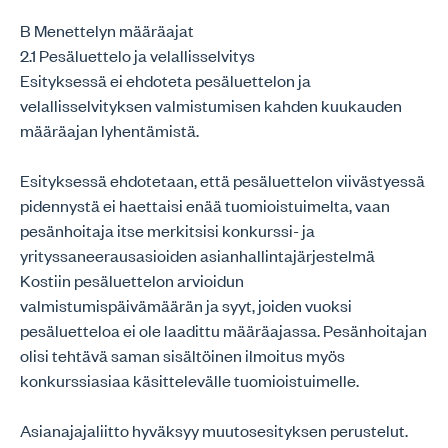
B Menettelyn määräajat
2.1 Pesäluettelo ja velallisselvitys
Esityksessä ei ehdoteta pesäluettelon ja
velallisselvityksen valmistumisen kahden kuukauden
määräajan lyhentämistä.
Esityksessä ehdotetaan, että pesäluettelon viivästyessä
pidennystä ei haettaisi enää tuomioistuimelta, vaan
pesänhoitaja itse merkitsisi konkurssi- ja
yrityssaneerausasioiden asianhallintajärjestelmä
Kostiin pesäluettelon arvioidun
valmistumispäivämäärän ja syyt, joiden vuoksi
pesäluetteloa ei ole laadittu määräajassa. Pesänhoitajan
olisi tehtävä saman sisältöinen ilmoitus myös
konkurssiasiaa käsittelevälle tuomioistuimelle.
Asianajajaliitto hyväksyy muutosesityksen perustelut.