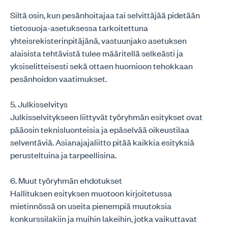
Siltä osin, kun pesänhoitajaa tai selvittäjää pidetään
tietosuoja-asetuksessa tarkoitettuna
yhteisrekisterinpitäjänä, vastuunjako asetuksen
alaisista tehtävistä tulee määritellä selkeästi ja
yksiselitteisesti sekä ottaen huomioon tehokkaan
pesänhoidon vaatimukset.
5. Julkisselvitys
Julkisselvitykseen liittyvät työryhmän esitykset ovat
pääosin teknisluonteisia ja epäselvää oikeustilaa
selventäviä. Asianajajaliitto pitää kaikkia esityksiä
perusteltuina ja tarpeellisina.
6. Muut työryhmän ehdotukset
Hallituksen esityksen muotoon kirjoitetussa
mietinnössä on useita pienempiä muutoksia
konkurssilakiin ja muihin lakeihin, jotka vaikuttavat