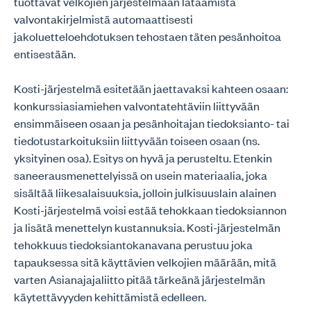
tuottavat velkojien järjestelmään lataamista
valvontakirjelmistä automaattisesti
jakoluetteloehdotuksen tehostaen täten pesänhoitoa
entisestään.
Kosti-järjestelmä esitetään jaettavaksi kahteen osaan:
konkurssiasiamiehen valvontatehtäviin liittyvään
ensimmäiseen osaan ja pesänhoitajan tiedoksianto- tai
tiedotustarkoituksiin liittyvään toiseen osaan (ns.
yksityinen osa). Esitys on hyvä ja perusteltu. Etenkin
saneerausmenettelyissä on usein materiaalia, joka
sisältää liikesalaisuuksia, jolloin julkisuuslain alainen
Kosti-järjestelmä voisi estää tehokkaan tiedoksiannon
ja lisätä menettelyn kustannuksia. Kosti-järjestelmän
tehokkuus tiedoksiantokanavana perustuu joka
tapauksessa sitä käyttävien velkojien määrään, mitä
varten Asianajajaliitto pitää tärkeänä järjestelmän
käytettävyyden kehittämistä edelleen.