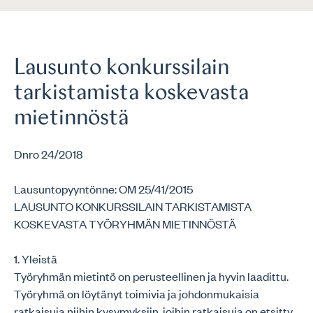
Lausunto konkurssilain
tarkistamista koskevasta
mietinnöstä
Dnro 24/2018
Lausuntopyyntönne: OM 25/41/2015
LAUSUNTO KONKURSSILAIN TARKISTAMISTA
KOSKEVASTA TYÖRYHMÄN MIETINNÖSTÄ
1. Yleistä
Työryhmän mietintö on perusteellinen ja hyvin laadittu.
Työryhmä on löytänyt toimivia ja johdonmukaisia
ratkaisuja niihin kysymyksiin, joihin ratkaisuja on etsitty.