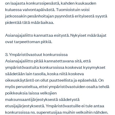
on laajasta konkurssipesästä, kahden kuukauden
kuluessa valvontapäivästä. Tuomioistuin voisi
jatkossakin pesänhoitajan pyynnöstä erityisestä syystä
pidentää tätä määräaikaa.
Asianajajaliitto kannattaa esitystä. Nykyiset määräajat
ovat tarpeettoman pitkiä.
3. Ympäristövastuut konkurssissa
Asianajajaliitto pitää kannatettavana sitä, että
ympäristövastuita konkurssissa koskevat kysymykset
säädetään lain tasolla, koska niitä koskeva
oikeuskäytäntö on ollut puutteellista ja epäselvää. On
myös perusteltua, ettei ympäristövastuiden osalta tehdä
poikkeuksia laissa velkojien
maksunsaantijärjestyksestä säädetystä
etusijajärjestyksestä. Ympäristövastuille ei tule antaa
konkurssissa ns. superetusijaa muihin velkoihin nähden.