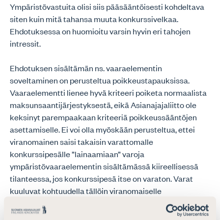
Ympäristövastuita olisi siis pääsääntöisesti kohdeltava
siten kuin mitä tahansa muuta konkurssivelkaa.
Ehdotuksessa on huomioitu varsin hyvin eri tahojen
intressit.
Ehdotuksen sisältämän ns. vaaraelementin
soveltaminen on perusteltua poikkeustapauksissa.
Vaaraelementti lienee hyvä kriteeri poiketa normaalista
maksunsaantijärjestyksestä, eikä Asianajajaliitto ole
keksinyt parempaakaan kriteeriä poikkeussääntöjen
asettamiselle. Ei voi olla myöskään perusteltua, ettei
viranomainen saisi takaisin varattomalle
konkurssipesälle ”lainaamiaan” varoja
ympäristövaaraelementin sisältämässä kiireellisessä
tilanteessa, jos konkurssipesä itse on varaton. Varat
kuuluvat kohtuudella tällöin viranomaiselle
(veronmaksajille), eivät konkurssipesän velkojille. Mikäli
vaaraelementtiä tulkitaan laventavasti, on vaarana että