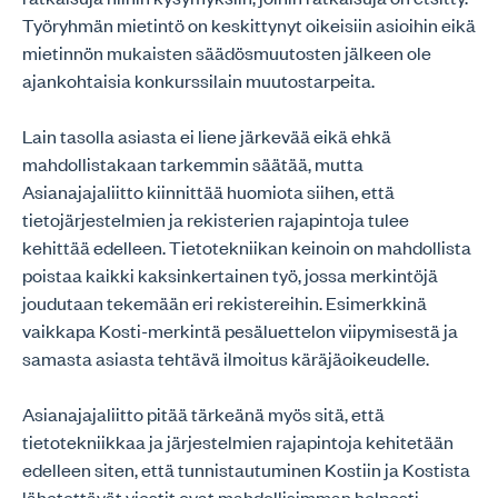
Työryhmän mietintö on keskittynyt oikeisiin asioihin eikä
mietinnön mukaisten säädösmuutosten jälkeen ole
ajankohtaisia konkurssilain muutostarpeita.
Lain tasolla asiasta ei liene järkevää eikä ehkä
mahdollistakaan tarkemmin säätää, mutta
Asianajajaliitto kiinnittää huomiota siihen, että
tietojärjestelmien ja rekisterien rajapintoja tulee
kehittää edelleen. Tietotekniikan keinoin on mahdollista
poistaa kaikki kaksinkertainen työ, jossa merkintöjä
joudutaan tekemään eri rekistereihin. Esimerkkinä
vaikkapa Kosti-merkintä pesäluettelon viipymisestä ja
samasta asiasta tehtävä ilmoitus käräjäoikeudelle.
Asianajajaliitto pitää tärkeänä myös sitä, että
tietotekniikkaa ja järjestelmien rajapintoja kehitetään
edelleen siten, että tunnistautuminen Kostiin ja Kostista
lähetettävät viestit ovat mahdollisimman helposti