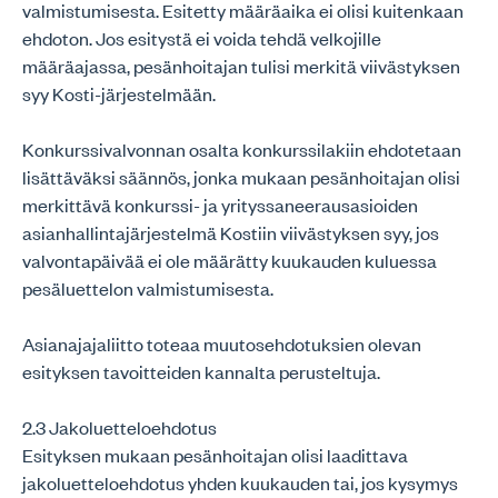
valmistumisesta. Esitetty määräaika ei olisi kuitenkaan
ehdoton. Jos esitystä ei voida tehdä velkojille
määräajassa, pesänhoitajan tulisi merkitä viivästyksen
syy Kosti-järjestelmään.
Konkurssivalvonnan osalta konkurssilakiin ehdotetaan
lisättäväksi säännös, jonka mukaan pesänhoitajan olisi
merkittävä konkurssi- ja yrityssaneerausasioiden
asianhallintajärjestelmä Kostiin viivästyksen syy, jos
valvontapäivää ei ole määrätty kuukauden kuluessa
pesäluettelon valmistumisesta.
Asianajajaliitto toteaa muutosehdotuksien olevan
esityksen tavoitteiden kannalta perusteltuja.
2.3 Jakoluetteloehdotus
Esityksen mukaan pesänhoitajan olisi laadittava
jakoluetteloehdotus yhden kuukauden tai, jos kysymys