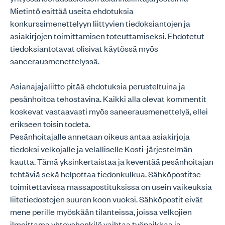
Mietintö esittää useita ehdotuksia
konkurssimenettelyyn liittyvien tiedoksiantojen ja
asiakirjojen toimittamisen toteuttamiseksi. Ehdotetut
tiedoksiantotavat olisivat käytössä myös
saneerausmenettelyssä.
Asianajajaliitto pitää ehdotuksia perusteltuina ja
pesänhoitoa tehostavina. Kaikki alla olevat kommentit
koskevat vastaavasti myös saneerausmenettelyä, ellei
erikseen toisin todeta.
Pesänhoitajalle annetaan oikeus antaa asiakirjoja
tiedoksi velkojalle ja velalliselle Kosti-järjestelmän
kautta. Tämä yksinkertaistaa ja keventää pesänhoitajan
tehtäviä sekä helpottaa tiedonkulkua. Sähköpostitse
toimitettavissa massapostituksissa on usein vaikeuksia
liitetiedostojen suuren koon vuoksi. Sähköpostit eivät
mene perille myöskään tilanteissa, joissa velkojien
ilmoittama yhteyshenkilö vaihtaa työpaikkaa ja