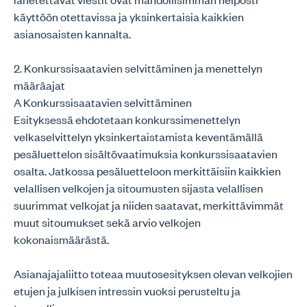
käyttöön otettavissa ja yksinkertaisia kaikkien
asianosaisten kannalta.
2. Konkurssisaatavien selvittäminen ja menettelyn
määräajat
A Konkurssisaatavien selvittäminen
Esityksessä ehdotetaan konkurssimenettelyn
velkaselvittelyn yksinkertaistamista keventämällä
pesäluettelon sisältövaatimuksia konkurssisaatavien
osalta. Jatkossa pesäluetteloon merkittäisiin kaikkien
velallisen velkojen ja sitoumusten sijasta velallisen
suurimmat velkojat ja niiden saatavat, merkittävimmät
muut sitoumukset sekä arvio velkojen
kokonaismäärästä.
Asianajajaliitto toteaa muutosesityksen olevan velkojien
etujen ja julkisen intressin vuoksi perusteltu ja