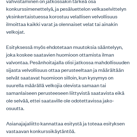
vahvistaminen on jatkossakin tärkeä osa
konkurssimenettelyä, ja pesäluettelon velkaselvittelyn
yksinkertaistuessa korostuu velallisen velvollisuus
ilmoittaa kaikki varat ja olennaiset velat tai ainakin
velkojat.
Esityksessä myös ehdotetaan muutoksia sääntelyyn,
joka koskee saatavien huomioon ottamista ilman
valvontaa. Pesänhoitajalla olisi jatkossa mahdollisuuden
sijasta velvollisuus ottaa perusteeltaan ja määrältään
selvät saatavat huomioon silloin, kun kysymys on
suurella määrällä velkojia olevista samaan tai
samanlaiseen perusteeseen liittyvistä saatavista eikä
ole selvää, ettei saataville ole odotettavissa jako-
osuutta.
Asianajajaliitto kannattaa esitystä ja toteaa esityksen
vastaavan konkurssikäytäntöä.