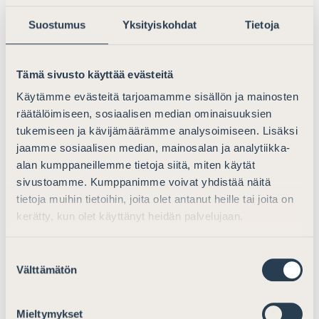
panttiomaisuuden arvo kärsii etenkin toimialoilla, joihin
Suostumus
Yksityiskohdat
Tietoja
liittyy ympäristön vahingoittumisen riski. Asianajajaliitto
pitää tämän vuoksi tärkeänä, että vaaraelementin
tarkempaa määrittelyä pohditaan osana lainvalmistelua.
Tämä sivusto käyttää evästeitä
Käytämme evästeitä tarjoamamme sisällön ja mainosten
Pantinhaltijan aseman osalta Asianajajaliitto kiinnittää
räätälöimiseen, sosiaalisen median ominaisuuksien
huomiota siihen, että esityksen perusteluissa voisi
tukemiseen ja kävijämäärämme analysoimiseen. Lisäksi
mahdollisesti tarkemmin määritellä sen, mitkä
jaamme sosiaalisen median, mainosalan ja analytiikka-
konkurssipesälle aiheutuneet 16 a luvun mukaiset
alan kumppaneillemme tietoja siitä, miten käytät
kustannukset olisivat sellaisia ”panttiomaisuuteen
sivustoamme. Kumppanimme voivat yhdistää näitä
kohdistuvia kustannuksia”, jotka konkurssipesällä olisi
tietoja muihin tietoihin, joita olet antanut heille tai joita on
konkurssilain 17:7:n perusteella oikeus vähentää ns.
kerätty, kun olet käyttänyt heidän palvelujaan.
välttämättöminä pantin hoito- ja myyntikustannuksina
pantin realisointituloksesta. Ehdotuksen perusteluissa
Suostumuksen
mainitaan, että ”panttiomaisuuden vahingoksi ei voitaisi
Välttämätön
valinta
sälyttää sellaisia kustannuksia, jotka liittyvät muuhun
konkurssipesän omaisuuteen kuin panttiesineeseen”.
Toteamus ei ole kuitenkaan tyhjentävä.
Mieltymykset