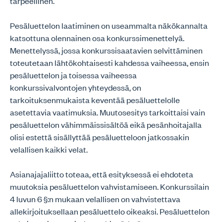
tarpeellinen.
Pesäluettelon laatiminen on useammalta näkökannalta
katsottuna olennainen osa konkurssimenettelyä.
Menettelyssä, jossa konkurssisaatavien selvittäminen
toteutetaan lähtökohtaisesti kahdessa vaiheessa, ensin
pesäluettelon ja toisessa vaiheessa
konkurssivalvontojen yhteydessä, on
tarkoituksenmukaista keventää pesäluettelolle
asetettavia vaatimuksia. Muutosesitys tarkoittaisi vain
pesäluettelon vähimmäissisältöä eikä pesänhoitajalla
olisi estettä sisällyttää pesäluetteloon jatkossakin
velallisen kaikki velat.
Asianajajaliitto toteaa, että esityksessä ei ehdoteta
muutoksia pesäluettelon vahvistamiseen. Konkurssilain
4 luvun 6 §:n mukaan velallisen on vahvistettava
allekirjoituksellaan pesäluettelo oikeaksi. Pesäluettelon