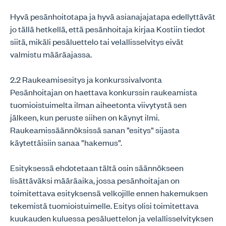
Hyvä pesänhoitotapa ja hyvä asianajajatapa edellyttävät
jo tällä hetkellä, että pesänhoitaja kirjaa Kostiin tiedot
siitä, mikäli pesäluettelo tai velallisselvitys eivät
valmistu määräajassa.
2.2 Raukeamisesitys ja konkurssivalvonta
Pesänhoitajan on haettava konkurssin raukeamista
tuomioistuimelta ilman aiheetonta viivytystä sen
jälkeen, kun peruste siihen on käynyt ilmi.
Raukeamissäännöksissä sanan ”esitys” sijasta
käytettäisiin sanaa ”hakemus”.
Esityksessä ehdotetaan tältä osin säännökseen
lisättäväksi määräaika, jossa pesänhoitajan on
toimitettava esityksensä velkojille ennen hakemuksen
tekemistä tuomioistuimelle. Esitys olisi toimitettava
kuukauden kuluessa pesäluettelon ja velallisselvityksen