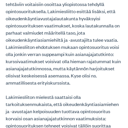
tehtäviin voitaisiin osoittaa yliopistossa tehdyllä
opintosuorituksella. Lakimiesliitto esittää lisäksi, että
oikeudenkäyntiavustajalautakunta hyväksyisi
opintosuorituksen vaatimukset, koska lautakunnalla on
parhaat valmiudet määritellä taso, jota
oikeudenkäyntiasiamiehiltä ja -avustajilta tulee vaatia.
Lakimiesliiton ehdotuksen mukaan opintosuoritus voisi
olla jonkin verran suppeampi kuin asianajajatutkinto:
kurssivaatimukset voisivat olla hieman rajatummat kuin
asianajajatutkinnossa, mutta käytännön harjoitukset
olisivat keskeisessä asemassa. Kyse olisi ns.
ammatillisesta erityiskurssista.
Lakimiesliiton mielestä saattaisi olla
tarkoituksenmukaista, että oikeudenkäyntiasiamiehen
ja -avustajan kelpoisuuden tuottava opintosuoritus
korvaisi osan asianajajatutkinnon vaatimuksista:
opintosuorituksen tehneet voisivat tällöin suorittaa