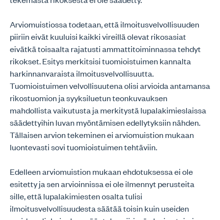
Arviomuistiossa todetaan, että ilmoitusvelvollisuuden
piiriin eivät kuuluisi kaikki vireillä olevat rikosasiat
eivätkä toisaalta rajatusti ammattitoiminnassa tehdyt
rikokset. Esitys merkitsisi tuomioistuimen kannalta
harkinnanvaraista ilmoitusvelvollisuutta.
Tuomioistuimen velvollisuutena olisi arvioida antamansa
rikostuomion ja syyksiluetun teonkuvauksen
mahdollista vaikutusta ja merkitystä lupalakimieslaissa
säädettyihin luvan myöntämisen edellytyksiin nähden.
Tällaisen arvion tekeminen ei arviomuistion mukaan
luontevasti sovi tuomioistuimen tehtäviin.
Edelleen arviomuistion mukaan ehdotuksessa ei ole
esitetty ja sen arvioinnissa ei ole ilmennyt perusteita
sille, että lupalakimiesten osalta tulisi
ilmoitusvelvollisuudesta säätää toisin kuin useiden