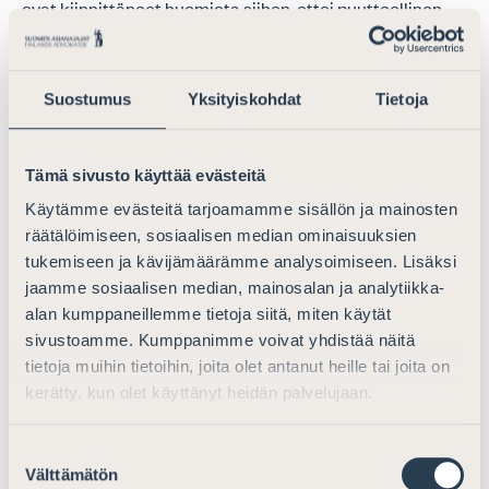
ovat kiinnittäneet huomiota siihen, ettei puutteellinen
ammattitaito ole sellainen peruste, joka voitaisiin ottaa
huomioon lupaharkinnassa. Oikeuskanslerin mukaan
lupa tulisi myöntää vain hakijoille, joilla on tehtävään
Suostumus
Yksityiskohdat
Tietoja
riittävä ammattitaito. Muutoin järjestelmän uskottavuus
kärsii ja voisi syntyä tilanteita, jotka ovat kestämättömiä
niin oikeudellista apua tarvitsevien ihmisten
Tämä sivusto käyttää evästeitä
oikeusturvan kuin oikeudenhoidon kannalta
Käytämme evästeitä tarjoamamme sisällön ja mainosten
yleisemminkin. Mikäli lupaharkinnassa ei olisi
räätälöimiseen, sosiaalisen median ominaisuuksien
mahdollista arvioida luvan hakijan ammatillista
tukemiseen ja kävijämäärämme analysoimiseen. Lisäksi
osaamista ja kykyä toimia oikeudenkäyntiasiamiehenä
jaamme sosiaalisen median, mainosalan ja analytiikka-
ja -avustajana, olisi se vastoin lain tarkoitusta.
alan kumppaneillemme tietoja siitä, miten käytät
sivustoamme. Kumppanimme voivat yhdistää näitä
Lisäksi oikeuskansleri ja lautakunta ovat kiinnittäneet
tietoja muihin tietoihin, joita olet antanut heille tai joita on
huomiota siihen, että sopivuuden edellytys on säädetty
kerätty, kun olet käyttänyt heidän palvelujaan.
lupalakimiesten osalta matalammaksi kuin asianajajien
osalta. Asianajajien osalta asianajajalain 3 §:ssä
Suostumuksen
säädetään, että asianajajan on oltava ominaisuuksiltaan
Välttämätön
valinta