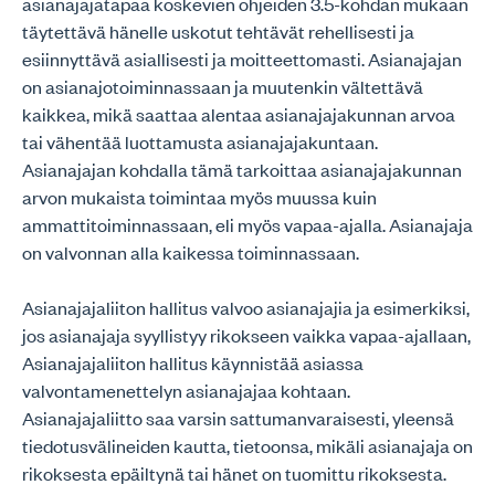
asianajajatapaa koskevien ohjeiden 3.5-kohdan mukaan
täytettävä hänelle uskotut tehtävät rehellisesti ja
esiinnyttävä asiallisesti ja moitteettomasti. Asianajajan
on asianajotoiminnassaan ja muutenkin vältettävä
kaikkea, mikä saattaa alentaa asianajajakunnan arvoa
tai vähentää luottamusta asianajajakuntaan.
Asianajajan kohdalla tämä tarkoittaa asianajajakunnan
arvon mukaista toimintaa myös muussa kuin
ammattitoiminnassaan, eli myös vapaa-ajalla. Asianajaja
on valvonnan alla kaikessa toiminnassaan.
Asianajajaliiton hallitus valvoo asianajajia ja esimerkiksi,
jos asianajaja syyllistyy rikokseen vaikka vapaa-ajallaan,
Asianajajaliiton hallitus käynnistää asiassa
valvontamenettelyn asianajajaa kohtaan.
Asianajajaliitto saa varsin sattumanvaraisesti, yleensä
tiedotusvälineiden kautta, tietoonsa, mikäli asianajaja on
rikoksesta epäiltynä tai hänet on tuomittu rikoksesta.