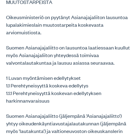
MUUTOSTARPEISTA
Oikeusministeriö on pyytänyt Asianajajaliiton lausuntoa
lupalakimieslain muutostarpeita koskevasta
arviomuistiosta.
Suomen Asianajajaliitto on lausuntoa laatiessaan kuullut
myös Asianajajaliiton yhteydessä toimivaa
valvontalautakuntaa ja lausuu asiassa seuraavaa.
1 Luvan myöntämisen edellytykset
1.1 Perehtyneisyyttä koskeva edellytys
1.1.1 Perehtyneisyyttä koskevan edellytyksen
harkinnanvaraisuus
Suomen Asianajajaliitto (jäljempänä ’Asianajajaliitto’)
yhtyy oikeudenkäyntiavustajalautakunnan (jäljempänä
myös ’lautakunta’) ja valtioneuvoston oikeuskanslerin