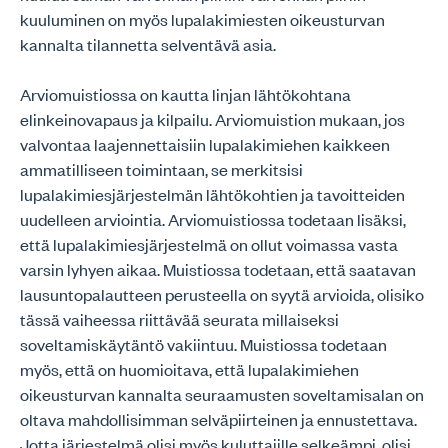
kuuluminen on myös lupalakimiesten oikeusturvan
kannalta tilannetta selventävä asia.
Arviomuistiossa on kautta linjan lähtökohtana
elinkeinovapaus ja kilpailu. Arviomuistion mukaan, jos
valvontaa laajennettaisiin lupalakimiehen kaikkeen
ammatilliseen toimintaan, se merkitsisi
lupalakimiesjärjestelmän lähtökohtien ja tavoitteiden
uudelleen arviointia. Arviomuistiossa todetaan lisäksi,
että lupalakimiesjärjestelmä on ollut voimassa vasta
varsin lyhyen aikaa. Muistiossa todetaan, että saatavan
lausuntopalautteen perusteella on syytä arvioida, olisiko
tässä vaiheessa riittävää seurata millaiseksi
soveltamiskäytäntö vakiintuu. Muistiossa todetaan
myös, että on huomioitava, että lupalakimiehen
oikeusturvan kannalta seuraamusten soveltamisalan on
oltava mahdollisimman selväpiirteinen ja ennustettava.
Jotta järjestelmä olisi myös kuluttajille selkeämpi, olisi