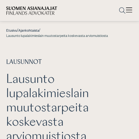
/
/
Etusivu
Ajankohtaista
Lausunto lupalakimieslain muutostarpeita koskevasta arviomuistiosta
LAUSUNNOT
Lausunto
lupalakimieslain
muutostarpeita
koskevasta
arviomuistiosta