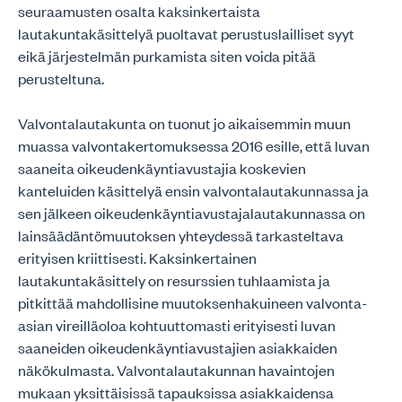
seuraamusten osalta kaksinkertaista
lautakuntakäsittelyä puoltavat perustuslailliset syyt
eikä järjestelmän purkamista siten voida pitää
perusteltuna.
Valvontalautakunta on tuonut jo aikaisemmin muun
muassa valvontakertomuksessa 2016 esille, että luvan
saaneita oikeudenkäyntiavustajia koskevien
kanteluiden käsittelyä ensin valvontalautakunnassa ja
sen jälkeen oikeudenkäyntiavustajalautakunnassa on
lainsäädäntömuutoksen yhteydessä tarkasteltava
erityisen kriittisesti. Kaksinkertainen
lautakuntakäsittely on resurssien tuhlaamista ja
pitkittää mahdollisine muutoksenhakuineen valvonta-
asian vireilläoloa kohtuuttomasti erityisesti luvan
saaneiden oikeudenkäyntiavustajien asiakkaiden
näkökulmasta. Valvontalautakunnan havaintojen
mukaan yksittäisissä tapauksissa asiakkaidensa