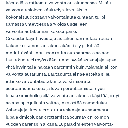
käsitellä ja ratkaista valvontalautakunnassa. Mikäli
valvonta-asioiden käsittely siirrettäisiin
kokonaisuudessaan valvontalautakuntaan, tulisi
samassa yhteydessä arvioida uudelleen
valvontalautakunnan kokoonpano.
Oikeudenkäyntiavustajalautakunnan mukaan asian
kaksinkertainen lautakuntakäsittely pitkittää
merkittävästi lopullisen ratkaisun saamista asiaan.
Lautakunta ei myöskään tunne hyvää asianajajatapaa
yhtä hyvin tai ainakaan paremmin kuin Asianajajaliiton
valvontalautakunta. Lautakunta ei näe esteitä sille,
etteikö valvontalautakunta voisi määrätä
seuraamusmaksua ja luvan peruuttamista myös
lupalakimiehelle, sillä valvontalautakunta käyttää jo nyt
asianajajiin julkista valtaa, joka estää esimerkiksi
Asianajajaliitosta erotettua asianajajaa saamasta
lupalakimieslupaa erottamista seuraavien kolmen
vuoden karenssin aikana. Lupalakimiesten valvonta-