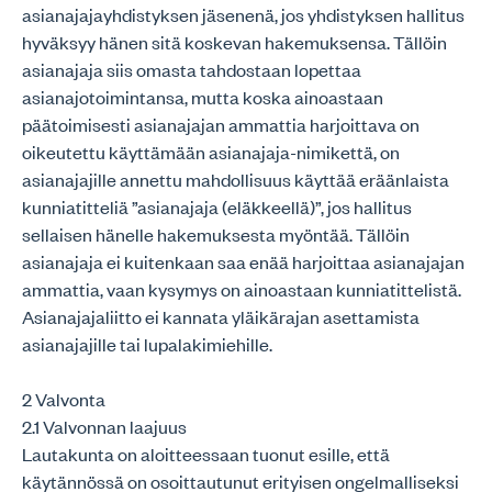
asianajajayhdistyksen jäsenenä, jos yhdistyksen hallitus
hyväksyy hänen sitä koskevan hakemuksensa. Tällöin
asianajaja siis omasta tahdostaan lopettaa
asianajotoimintansa, mutta koska ainoastaan
päätoimisesti asianajajan ammattia harjoittava on
oikeutettu käyttämään asianajaja-nimikettä, on
asianajajille annettu mahdollisuus käyttää eräänlaista
kunniatitteliä ”asianajaja (eläkkeellä)”, jos hallitus
sellaisen hänelle hakemuksesta myöntää. Tällöin
asianajaja ei kuitenkaan saa enää harjoittaa asianajajan
ammattia, vaan kysymys on ainoastaan kunniatittelistä.
Asianajajaliitto ei kannata yläikärajan asettamista
asianajajille tai lupalakimiehille.
2 Valvonta
2.1 Valvonnan laajuus
Lautakunta on aloitteessaan tuonut esille, että
käytännössä on osoittautunut erityisen ongelmalliseksi