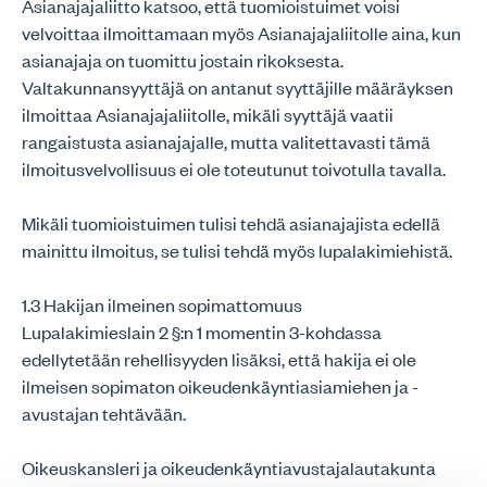
Asianajajaliitto katsoo, että tuomioistuimet voisi
velvoittaa ilmoittamaan myös Asianajajaliitolle aina, kun
asianajaja on tuomittu jostain rikoksesta.
Valtakunnansyyttäjä on antanut syyttäjille määräyksen
ilmoittaa Asianajajaliitolle, mikäli syyttäjä vaatii
rangaistusta asianajajalle, mutta valitettavasti tämä
ilmoitusvelvollisuus ei ole toteutunut toivotulla tavalla.
Mikäli tuomioistuimen tulisi tehdä asianajajista edellä
mainittu ilmoitus, se tulisi tehdä myös lupalakimiehistä.
1.3 Hakijan ilmeinen sopimattomuus
Lupalakimieslain 2 §:n 1 momentin 3-kohdassa
edellytetään rehellisyyden lisäksi, että hakija ei ole
ilmeisen sopimaton oikeudenkäyntiasiamiehen ja -
avustajan tehtävään.
Oikeuskansleri ja oikeudenkäyntiavustajalautakunta