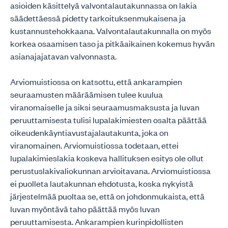
asioiden käsittelyä valvontalautakunnassa on lakia
säädettäessä pidetty tarkoituksenmukaisena ja
kustannustehokkaana. Valvontalautakunnalla on myös
korkea osaamisen taso ja pitkäaikainen kokemus hyvän
asianajajatavan valvonnasta.
Arviomuistiossa on katsottu, että ankarampien
seuraamusten määräämisen tulee kuulua
viranomaiselle ja siksi seuraamusmaksusta ja luvan
peruuttamisesta tulisi lupalakimiesten osalta päättää
oikeudenkäyntiavustajalautakunta, joka on
viranomainen. Arviomuistiossa todetaan, ettei
lupalakimieslakia koskeva hallituksen esitys ole ollut
perustuslakivaliokunnan arvioitavana. Arviomuistiossa
ei puolleta lautakunnan ehdotusta, koska nykyistä
järjestelmää puoltaa se, että on johdonmukaista, että
luvan myöntävä taho päättää myös luvan
peruuttamisesta. Ankarampien kurinpidollisten