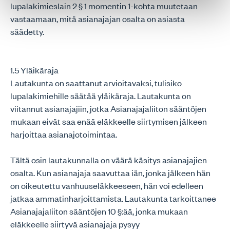
lupalakimieslain 2 § 1 momentin 1-kohta muutetaan
vastaamaan, mitä asianajajan osalta on asiasta
säädetty.
1.5 Yläikäraja
Lautakunta on saattanut arvioitavaksi, tulisiko
lupalakimiehille säätää yläikäraja. Lautakunta on
viitannut asianajajiin, jotka Asianajajaliiton sääntöjen
mukaan eivät saa enää eläkkeelle siirtymisen jälkeen
harjoittaa asianajotoimintaa.
Tältä osin lautakunnalla on väärä käsitys asianajajien
osalta. Kun asianajaja saavuttaa iän, jonka jälkeen hän
on oikeutettu vanhuuseläkkeeseen, hän voi edelleen
jatkaa ammatinharjoittamista. Lautakunta tarkoittanee
Asianajajaliiton sääntöjen 10 §:ää, jonka mukaan
eläkkeelle siirtyvä asianajaja pysyy