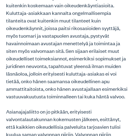
kuitenkin koskemaan vain oikeudenkäyntiasioita.
Kuluttaja-asiakkaan kannalta ongelmallisempia
tilanteita ovat kuitenkin muut tilanteet kuin
oikeudenkäynnit, joissa paitsi rikosasioiden syyttäjä,
myös tuomari ja vastapuolen avustaja, pystyvät
havainnoimaan avustajan menettelyä ja toimintaa ja
siten myös valvomaan sitä. Sen sijaan erilaiset muut
oikeudelliset toimeksiannot, esimerkiksi sopimukset ja
juridinen neuvonta, tapahtuvat yleensä ilman muiden
läsnäoloa, jolloin erityisesti kuluttaja-asiakas ei voi
tietää, onko hänen saamansa oikeudellinen apu
ammattitaitoista, onko hänen avustajallaan esimerkiksi
vastuuvakuutusta toiminnalleen tai kuka häntä valvoo.
Asianajajaliitto on jo pitkään, erityisesti
valvontalautakunnan kokemusten jälkeen, esittänyt,
että kaikkien oikeudellisia palveluita tarjoavien tulisi
kuulua saman valvonnan piiriin. Valvonnan piiriin