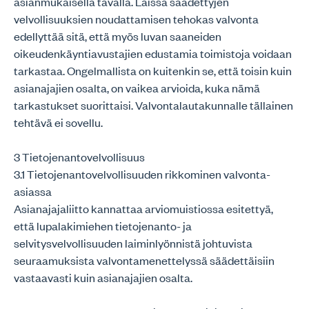
asianmukaisella tavalla. Laissa säädettyjen
velvollisuuksien noudattamisen tehokas valvonta
edellyttää sitä, että myös luvan saaneiden
oikeudenkäyntiavustajien edustamia toimistoja voidaan
tarkastaa. Ongelmallista on kuitenkin se, että toisin kuin
asianajajien osalta, on vaikea arvioida, kuka nämä
tarkastukset suorittaisi. Valvontalautakunnalle tällainen
tehtävä ei sovellu.
3 Tietojenantovelvollisuus
3.1 Tietojenantovelvollisuuden rikkominen valvonta-
asiassa
Asianajajaliitto kannattaa arviomuistiossa esitettyä,
että lupalakimiehen tietojenanto- ja
selvitysvelvollisuuden laiminlyönnistä johtuvista
seuraamuksista valvontamenettelyssä säädettäisiin
vastaavasti kuin asianajajien osalta.