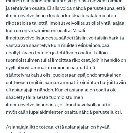
muiden elinkeinolupasääntelyn piirissä olevien toimien
ja tehtävien osalta. Ei siis voida nähdä perusteltuna, että
ilmoitusvelvollisuus koskisi kaikkia lupalakimiesten
rikosasioita tai että ilmoitusvelvollisuus olisi yhtä laajaa
kuin se on virkamiesten osalta. Mikäli
ilmoitusvelvollisuudesta säädettäisiin, voitaisiin harkita
vastaavaa sääntelyä kuin muiden elinkeinolupaa
edellyttävien toimien ja tehtävien osalta. Tällöin
tuomioistuimen tulisi ilmoittaa rikokset, joihin henkilö on
syyllistynyt ammattitoiminnassaan. Tämä
sääntelyratkaisu olisi puolestaan epäjohdonmukainen
suhteessa muihin samaa ammattitoimintaa harjoittaviin
eli asianajajiin nähden. Kun ei asianajajien osalta ole
säädetty tällaisesta tuomioistuimen
ilmoitusvelvollisuudesta, ei ilmoitusvelvollisuutta
myöskään lupalakimiesten osalta nähdä perustelluksi.
Asianajajaliitto toteaa, että asianajajan on hyvää