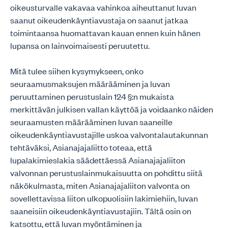
oikeusturvalle vakavaa vahinkoa aiheuttanut luvan
saanut oikeudenkäyntiavustaja on saanut jatkaa
toimintaansa huomattavan kauan ennen kuin hänen
lupansa on lainvoimaisesti peruutettu.
Mitä tulee siihen kysymykseen, onko
seuraamusmaksujen määrääminen ja luvan
peruuttaminen perustuslain 124 §:n mukaista
merkittävän julkisen vallan käyttöä ja voidaanko näiden
seuraamusten määrääminen luvan saaneille
oikeudenkäyntiavustajille uskoa valvontalautakunnan
tehtäväksi, Asianajajaliitto toteaa, että
lupalakimieslakia säädettäessä Asianajajaliiton
valvonnan perustuslainmukaisuutta on pohdittu siitä
näkökulmasta, miten Asianajajaliiton valvonta on
sovellettavissa liiton ulkopuolisiin lakimiehiin, luvan
saaneisiin oikeudenkäyntiavustajiin. Tältä osin on
katsottu, että luvan myöntäminen ja