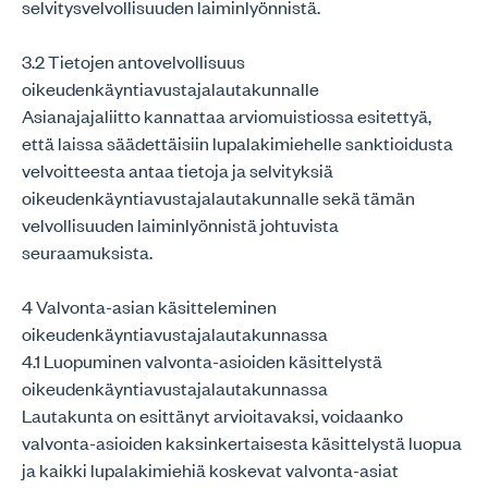
selvitysvelvollisuuden laiminlyönnistä.
3.2 Tietojen antovelvollisuus
oikeudenkäyntiavustajalautakunnalle
Asianajajaliitto kannattaa arviomuistiossa esitettyä,
että laissa säädettäisiin lupalakimiehelle sanktioidusta
velvoitteesta antaa tietoja ja selvityksiä
oikeudenkäyntiavustajalautakunnalle sekä tämän
velvollisuuden laiminlyönnistä johtuvista
seuraamuksista.
4 Valvonta-asian käsitteleminen
oikeudenkäyntiavustajalautakunnassa
4.1 Luopuminen valvonta-asioiden käsittelystä
oikeudenkäyntiavustajalautakunnassa
Lautakunta on esittänyt arvioitavaksi, voidaanko
valvonta-asioiden kaksinkertaisesta käsittelystä luopua
ja kaikki lupalakimiehiä koskevat valvonta-asiat