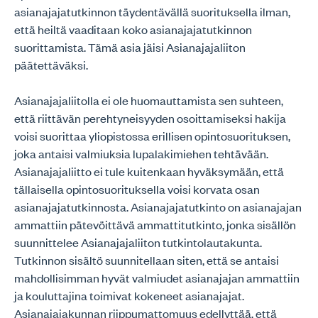
asianajajatutkinnon täydentävällä suorituksella ilman,
että heiltä vaaditaan koko asianajajatutkinnon
suorittamista. Tämä asia jäisi Asianajajaliiton
päätettäväksi.
Asianajajaliitolla ei ole huomauttamista sen suhteen,
että riittävän perehtyneisyyden osoittamiseksi hakija
voisi suorittaa yliopistossa erillisen opintosuorituksen,
joka antaisi valmiuksia lupalakimiehen tehtävään.
Asianajajaliitto ei tule kuitenkaan hyväksymään, että
tällaisella opintosuorituksella voisi korvata osan
asianajajatutkinnosta. Asianajajatutkinto on asianajajan
ammattiin pätevöittävä ammattitutkinto, jonka sisällön
suunnittelee Asianajajaliiton tutkintolautakunta.
Tutkinnon sisältö suunnitellaan siten, että se antaisi
mahdollisimman hyvät valmiudet asianajajan ammattiin
ja kouluttajina toimivat kokeneet asianajajat.
Asianajajakunnan riippumattomuus edellyttää, että