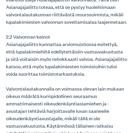
Asianajajaliitto toteaa, että se pystyy huolehtimaan
valvontalautakunnan riittävästä resurssoinnista, mikäli
lupalakimiesten valvonnan soveltamisalaa laajennetaan.
2.2 Valvonnan keinot
Asianajajaliitto kannattaa arviomuistiossa esitettyä,
että lupalakimiehiltä edellytettäisiin vastuuvakuutusta
ja sitä voitaisiin myös tehokkaasti valvoa. Asianajajaliitto
katsoo, että myös lupalakimiesten toimistoihin tulisi
voida suorittaa toimistotarkastuksia.
Valvontalautakunnalla on voimassa olevan lain mukaan
oikeus määrätä kurinpidollinen seuraamus
ammattimaisesti oikeudenkäyntiasiamiehen ja -
avustajan tehtäviä harjoittavalle luvan saaneelle
oikeudenkäyntiavustajalle, mikäli tällä ei ole
vastuuvakuutusta. Käytännössä tällainen ratkaisu