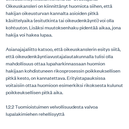
Oikeuskansleri on kiinnittänyt huomiota siihen, että
hakijan oikeusturvan kannalta asioiden pitkä
käsittelyaika (esitutkinta tai oikeudenkäynti) voi olla
kohtuuton. Lisäksi muutoksenhaku pidentää aikaa, jona
hakija voi hakea lupaa.
Asianajajaliitto katsoo, että oikeuskanslerin esitys siitä,
että oikeudenkäyntiavustajalautakunnalla tulisi olla
mahdollisuus ottaa lupaharkinnassaan huomion
hakijaan kohdistuneen rikosprosessin poikkeuksellisen
pitkä kesto, on kannatettava. Erityistapauksissa
voitaisiin ottaa huomioon esimerkiksi rikoksesta kulunut
poikkeuksellisen pitkä aika.
1.2.2 Tuomioistuimen velvollisuudesta valvoa
lupalakimiehen rehellisyyttä