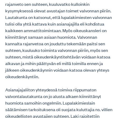
rajanveto sen suhteen, kuuluvatko kulloinkin
kysymyksessä olevat avustajan toimet valvonnan piiriin.
Lautakunta on katsonut, että lupalakimiesten valvonnan
tulisi olla yhtä kattava kuin asianajajilla eli kohdistua
kaikkeen ammattitoimintaan. Myös oikeuskansleri on
kiinnittänyt samaan asiaan huomiota. Valvonnan
kannalta rajanvetoa on jouduttu tekemään paitsi sen
suhteen, kuuluuko toiminta valvonnan piiriin, myös sen
suhteen, mistä oikeudenkäyntitehtävän voidaan katsoa
alkavan ja mihin päättyvän eli millä toimilla ennen ja
jälkeen oikeudenkäynnin voidaan katsoa olevan yhteys
oikeudenkäyntiin.
Asianajajaliiton yhteydessä toimiva riippumaton
valvontalautakunta on jo alusta alkaen kiinnittänyt
huomiota samoihin ongelmiin. Lupalakimieslain
säätämisen tarkoituksena oli suojata kuluttajia ns. villien
oikeudellisten avustajien suhteen. Laki rajoitettiin