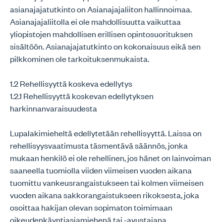
asianajajatutkinto on Asianajajaliiton hallinnoimaa.
Asianajajaliitolla ei ole mahdollisuutta vaikuttaa
yliopistojen mahdollisen erillisen opintosuorituksen
sisältöön. Asianajajatutkinto on kokonaisuus eikä sen
pilkkominen ole tarkoituksenmukaista.
1.2 Rehellisyyttä koskeva edellytys
1.2.1 Rehellisyyttä koskevan edellytyksen
harkinnanvaraisuudesta
Lupalakimieheltä edellytetään rehellisyyttä. Laissa on
rehellisyysvaatimusta täsmentävä säännös, jonka
mukaan henkilö ei ole rehellinen, jos hänet on lainvoiman
saaneella tuomiolla viiden viimeisen vuoden aikana
tuomittu vankeusrangaistukseen tai kolmen viimeisen
vuoden aikana sakkorangaistukseen rikoksesta, joka
osoittaa hakijan olevan sopimaton toimimaan
oikeudenkäyntiasiamiehenä tai -avustajana.