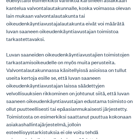
edellyttäisi esimerkiksi vahinkoa kärsineen asiakkaan
kantelua valvontalautakunnalle, koska voimassa olevan
lain mukaan valvontalautakunta tai
oikeudenkäyntiavustajalautakunta eivät voi määrätä
luvan saaneen oikeudenkäyntiavustajan toimistoa
tarkastettavaksi.
Luvan saaneiden oikeudenkäyntiavustajien toimistojen
tarkastamisoikeudelle on myös muita perusteita.
Valvontalautakunnassa käsitellyissä asioissa on tullut
useita kertoja esille se, että luvan saaneen
oikeudenkäyntiavustajan laissa säädettyjen
velvollisuuksien rikkominen on johtunut siitä, että luvan
saaneen oikeudenkäyntiavustajan edustama toimisto on
ollut puutteellisesti tai epäasianmukaisesti järjestetty.
Toimistosta on esimerkiksi saattanut puuttua kokonaan
asiakashallintajärjestelmä, jolloin
esteellisyystarkistuksia ei ole voitu tehdä