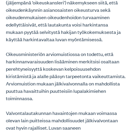
(jäljempänä ’oikeuskansleri’) näkemykseen siitä, että
oikeudenkäynnin asianosaisten oikeusturva sekä
oikeudenmukaisen oikeudenhoidon turvaaminen
edellyttäisivät, että lautakunta voisi harkintansa
mukaan pyytää selvitystä hakijan työkokemuksesta ja
käyttää harkintavaltaa luvan myöntämisessä.
Oikeusministeriön arviomuistiossa on todettu, että
harkinnanvaraisuuden lisääminen merkitsisi osaltaan
perehtyneisyyttä koskevan kelpoisuusehdon
kiristämistä ja alalle pääsyn tarpeetonta vaikeuttamista.
Arviomuistion mukaan jälkivalvonnalla on mahdollista
puuttua havaittuihin puutteisiin lupalakimiehen
toiminnassa.
Valvontalautakunnan havaintojen mukaan voimassa
olevan lain puitteissa mahdollisuudet jälkivalvontaan
ovat hyvin rajalliset. Luvan saaneen