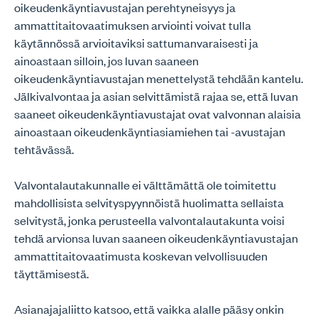
oikeudenkäyntiavustajan perehtyneisyys ja
ammattitaitovaatimuksen arviointi voivat tulla
käytännössä arvioitaviksi sattumanvaraisesti ja
ainoastaan silloin, jos luvan saaneen
oikeudenkäyntiavustajan menettelystä tehdään kantelu.
Jälkivalvontaa ja asian selvittämistä rajaa se, että luvan
saaneet oikeudenkäyntiavustajat ovat valvonnan alaisia
ainoastaan oikeudenkäyntiasiamiehen tai -avustajan
tehtävässä.
Valvontalautakunnalle ei välttämättä ole toimitettu
mahdollisista selvityspyynnöistä huolimatta sellaista
selvitystä, jonka perusteella valvontalautakunta voisi
tehdä arvionsa luvan saaneen oikeudenkäyntiavustajan
ammattitaitovaatimusta koskevan velvollisuuden
täyttämisestä.
Asianajajaliitto katsoo, että vaikka alalle pääsy onkin