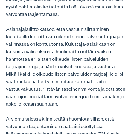
syytä pohtia, olisiko tietoutta lisättävissä muutoin kuin
valvontaa laajentamalla.
Asianajajaliitto katsoo, että vastuun siirtäminen
kuluttajille luotettavan oikeudellisen palveluntarjoajan
valinnassa on kohtuutonta. Kuluttaja-asiakkaan on
kaikesta valistuksesta huolimatta erittäin vaikea
hahmottaa erilaisten oikeudellisten palveluiden
tarjoajien eroja ja näiden velvollisuuksia ja vastuita.
Mikäli kaikille oikeudellisten palveluiden tarjoajille olisi
vaatimuksena tietty minimitaso (ammattitaito,
vastuuvakuutus, riittävän tasoinen valvonta ja eettisten
sääntöjen noudattamisvelvollisuus jne.) olisi tämäkin jo
askel oikeaan suuntaan.
Arviomuistiossa kiinnitetään huomiota siihen, että
valvonnan laajentaminen saattaisi edellyttää
lisäresursseja Asianajajaliiton valvonnalta. Tältä osin