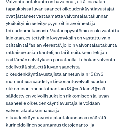
Valvontalautakunta on havainnut, että joissakin
tapauksissa luvan saaneet oikeudenkäyntiavustajat
ovat jättäneet vastaamatta valvontalautakunnan
yksilöityihin selvityspyyntöihin avoimesti ja
totuudenmukaisesti. Vastauspyyntöihin ei ole vastattu
lainkaan, esitettyihin kysymyksiin on vastattu vain
osittain tai ”asian vierestä”, jolloin valvontalautakunta
ratkaisee asian kantelijan tai ilmoituksen tekijän
esittämän selvityksen perusteella. Tehokas valvonta
edellyttää sitä, että luvan saaneista
oikeudenkäyntiavustajista annetun lain 15 §:n 3
momentissa säädetyn tiedonantovelvollisuuden
rikkominen rinnastetaan lain 13 §:ssä lain 8 §:ssä
säädettyjen velvollisuuksien rikkomiseen ja luvan
saaneelle oikeudenkäyntiavustajalle voidaan
valvontalautakunnassa ja
oikeudenkäyntiavustajalautakunnassa määrätä
kurinpidollinen seuraamus tietojenanto- ja