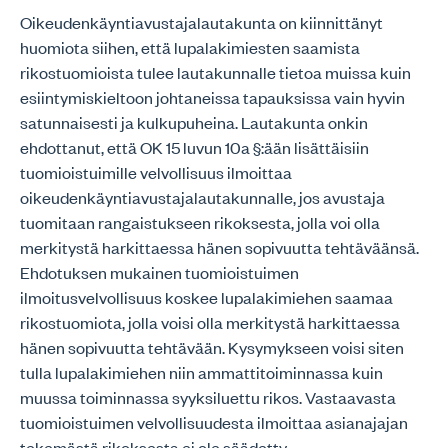
Oikeudenkäyntiavustajalautakunta on kiinnittänyt
huomiota siihen, että lupalakimiesten saamista
rikostuomioista tulee lautakunnalle tietoa muissa kuin
esiintymiskieltoon johtaneissa tapauksissa vain hyvin
satunnaisesti ja kulkupuheina. Lautakunta onkin
ehdottanut, että OK 15 luvun 10a §:ään lisättäisiin
tuomioistuimille velvollisuus ilmoittaa
oikeudenkäyntiavustajalautakunnalle, jos avustaja
tuomitaan rangaistukseen rikoksesta, jolla voi olla
merkitystä harkittaessa hänen sopivuutta tehtäväänsä.
Ehdotuksen mukainen tuomioistuimen
ilmoitusvelvollisuus koskee lupalakimiehen saamaa
rikostuomiota, jolla voisi olla merkitystä harkittaessa
hänen sopivuutta tehtävään. Kysymykseen voisi siten
tulla lupalakimiehen niin ammattitoiminnassa kuin
muussa toiminnassa syyksiluettu rikos. Vastaavasta
tuomioistuimen velvollisuudesta ilmoittaa asianajajan
tekemästä rikoksesta ei ole säädetty.