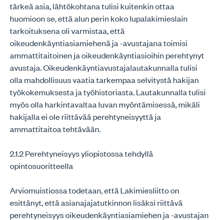
tärkeä asia, lähtökohtana tulisi kuitenkin ottaa
huomioon se, että alun perin koko lupalakimieslain
tarkoituksena oli varmistaa, että
oikeudenkäyntiasiamiehenä ja -avustajana toimisi
ammattitaitoinen ja oikeudenkäyntiasioihin perehtynyt
avustaja. Oikeudenkäyntiavustajalautakunnalla tulisi
olla mahdollisuus vaatia tarkempaa selvitystä hakijan
työkokemuksesta ja työhistoriasta. Lautakunnalla tulisi
myös olla harkintavaltaa luvan myöntämisessä, mikäli
hakijalla ei ole riittävää perehtyneisyyttä ja
ammattitaitoa tehtävään.
2.1.2 Perehtyneisyys yliopistossa tehdyllä
opintosuoritteella
Arviomuistiossa todetaan, että Lakimiesliitto on
esittänyt, että asianajajatutkinnon lisäksi riittävä
perehtyneisyys oikeudenkäyntiasiamiehen ja -avustajan