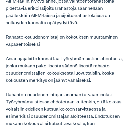
AIFM-lakiin. Nykytilanne, jossa vaihtoehtorahastoina
pidettäviä erikoissijoitusrahastoja säännellään
päällekkäin AIFM-laissa ja sijoitusrahastolaissa on
selkeyden kannalta epätyydyttävä.
Rahasto-osuudenomistajien kokouksen muuttaminen
vapaaehtoiseksi
Asianajajaliitto kannattaa Työryhmämuistion ehdotusta,
jonka mukaan pakollisesta säännöllisestä rahasto-
osuudenomistajien kokouksesta luovuttaisiin, koska
kokousten merkitys on jäänyt vähäiseksi.
Rahasto-osuudenomistajan aseman turvaamiseksi
Työryhmämuistiossa ehdotetaan kuitenkin, että kokous
voitaisiin edelleen kutsua kokoon tarvittaessa ja
esimerkiksi osuudenomistajan aloitteesta. Ehdotuksen
mukaan kokous olisi kutsuttava koolle, kun