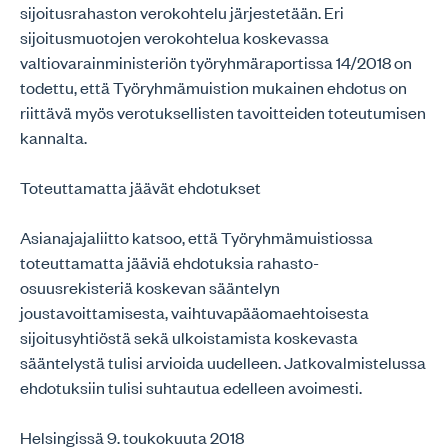
sijoitusrahaston verokohtelu järjestetään. Eri
sijoitusmuotojen verokohtelua koskevassa
valtiovarainministeriön työryhmäraportissa 14/2018 on
todettu, että Työryhmämuistion mukainen ehdotus on
riittävä myös verotuksellisten tavoitteiden toteutumisen
kannalta.
Toteuttamatta jäävät ehdotukset
Asianajajaliitto katsoo, että Työryhmämuistiossa
toteuttamatta jääviä ehdotuksia rahasto-
osuusrekisteriä koskevan sääntelyn
joustavoittamisesta, vaihtuvapääomaehtoisesta
sijoitusyhtiöstä sekä ulkoistamista koskevasta
sääntelystä tulisi arvioida uudelleen. Jatkovalmistelussa
ehdotuksiin tulisi suhtautua edelleen avoimesti.
Helsingissä 9. toukokuuta 2018