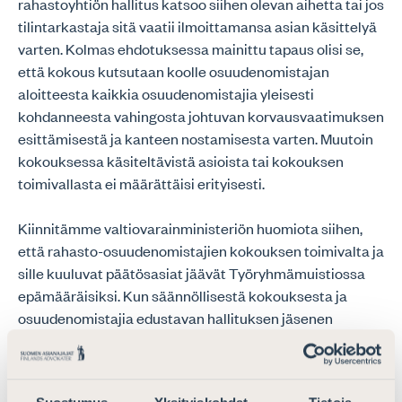
rahastoyhtiön hallitus katsoo siihen olevan aihetta tai jos
tilintarkastaja sitä vaatii ilmoittamansa asian käsittelyä
varten. Kolmas ehdotuksessa mainittu tapaus olisi se,
että kokous kutsutaan koolle osuudenomistajan
aloitteesta kaikkia osuudenomistajia yleisesti
kohdanneesta vahingosta johtuvan korvausvaatimuksen
esittämisestä ja kanteen nostamisesta varten. Muutoin
kokouksessa käsiteltävistä asioista tai kokouksen
toimivallasta ei määrättäisi erityisesti.
Kiinnitämme valtiovarainministeriön huomiota siihen,
että rahasto-osuudenomistajien kokouksen toimivalta ja
sille kuuluvat päätösasiat jäävät Työryhmämuistiossa
epämääräisiksi. Kun säännöllisestä kokouksesta ja
osuudenomistajia edustavan hallituksen jäsenen
valinnasta perustellusti luovutaan, ei kokoukselle ole
vahingonkorvaustilannetta lukuun ottamatta muita
nimenomaisia päätösasioita.