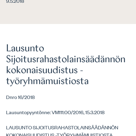
9.5.2018
Lausunto
Sijoitusrahastolainsäädännön
kokonaisuudistus -
työryhmämuistiosta
Dnro 16/2018
Lausuntopyyntönne: VM111:00/2016, 15.3.2018
LAUSUNTO SIJOITUSRAHASTOLAINSÄÄDÄNNÖN
KOKONAISUUDISTUS -TYÖRYHMÄMUISTIOSTA