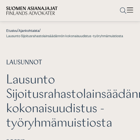
/
/
Etusivu
Ajankohtaista
Lausunto Sijoitusrahastolainsäädännön kokonaisuudistus -työryhmämuistiosta
LAUSUNNOT
Lausunto
Sijoitusrahastolainsäädä
kokonaisuudistus -
työryhmämuistiosta