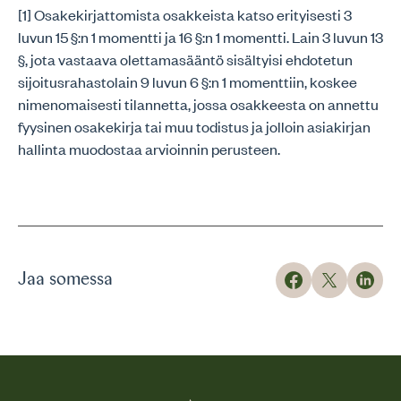
[1] Osakekirjattomista osakkeista katso erityisesti 3
luvun 15 §:n 1 momentti ja 16 §:n 1 momentti. Lain 3 luvun 13
§, jota vastaava olettamasääntö sisältyisi ehdotetun
sijoitusrahastolain 9 luvun 6 §:n 1 momenttiin, koskee
nimenomaisesti tilannetta, jossa osakkeesta on annettu
fyysinen osakekirja tai muu todistus ja jolloin asiakirjan
hallinta muodostaa arvioinnin perusteen.
Jaa somessa