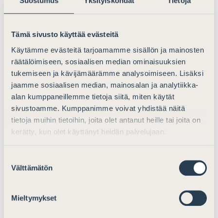
Suostumus
Yksityiskohdat
Tietoja
Osuustodistuksista luopuminen
Tämä sivusto käyttää evästeitä
Työryhmämuistion mukaan laissa ei enää velvoitettaisi
Käytämme evästeitä tarjoamamme sisällön ja mainosten
rahastoyhtiötä antamaan osuustodistuksia.
räätälöimiseen, sosiaalisen median ominaisuuksien
Asianajajaliitto pitää ehdotusta asian- ja ajanmukaisena.
tukemiseen ja kävijämäärämme analysoimiseen. Lisäksi
Mahdollisuus vaatia fyysisiä osuustodistuksia aiheuttaa
jaamme sosiaalisen median, mainosalan ja analytiikka-
oikeudellista epävarmuutta. Rahasto-osuudet olisi
alan kumppaneillemme tietoja siitä, miten käytät
edelleen mahdollista liittää arvo-osuusjärjestelmään,
sivustoamme. Kumppanimme voivat yhdistää näitä
mikä onkin tarpeen erityisesti kaupankäynnin kohteena
tietoja muihin tietoihin, joita olet antanut heille tai joita on
olevien rahasto-osuuksien osalta.
kerätty, kun olet käyttänyt heidän palvelujaan.
Sellaisen rahasto-osuuden, josta ei ole annettu
Suostumuksen
osuustodistusta, luovutukseen tai panttaukseen
Välttämätön
valinta
sovellettaisiin ehdotuksen mukaan vastaavasti, mitä
velkakirjalaissa on säädetty juoksevista velkakirjoista.
Ehdotus viittaa siihen, että ns. määrännäisvelkakirjaa
Mieltymykset
(johon esimerkiksi fyysinen osakekirja rinnastuu)