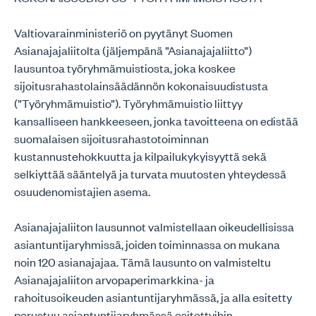
Valtiovarainministeriö on pyytänyt Suomen
Asianajajaliitolta (jäljempänä ”Asianajajaliitto”)
lausuntoa työryhmämuistiosta, joka koskee
sijoitusrahastolainsäädännön kokonaisuudistusta
(”Työryhmämuistio”). Työryhmämuistio liittyy
kansalliseen hankkeeseen, jonka tavoitteena on edistää
suomalaisen sijoitusrahastotoiminnan
kustannustehokkuutta ja kilpailukykyisyyttä sekä
selkiyttää sääntelyä ja turvata muutosten yhteydessä
osuudenomistajien asema.
Asianajajaliiton lausunnot valmistellaan oikeudellisissa
asiantuntijaryhmissä, joiden toiminnassa on mukana
noin 120 asianajajaa. Tämä lausunto on valmisteltu
Asianajajaliiton arvopaperimarkkina- ja
rahoitusoikeuden asiantuntijaryhmässä, ja alla esitetty
perustuu asiantuntijaryhmässä esitettyihin