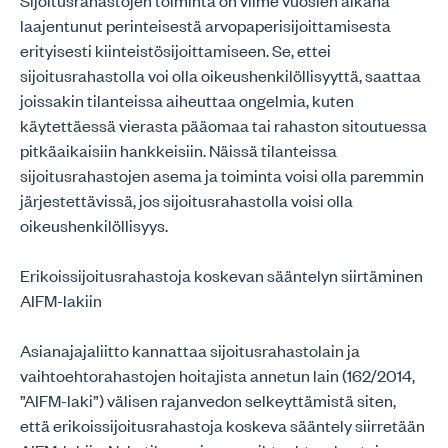
Sijoitusrahastojen toiminta on viime vuosien aikana
laajentunut perinteisestä arvopaperisijoittamisesta
erityisesti kiinteistösijoittamiseen. Se, ettei
sijoitusrahastolla voi olla oikeushenkilöllisyyttä, saattaa
joissakin tilanteissa aiheuttaa ongelmia, kuten
käytettäessä vierasta pääomaa tai rahaston sitoutuessa
pitkäaikaisiin hankkeisiin. Näissä tilanteissa
sijoitusrahastojen asema ja toiminta voisi olla paremmin
järjestettävissä, jos sijoitusrahastolla voisi olla
oikeushenkilöllisyys.
Erikoissijoitusrahastoja koskevan sääntelyn siirtäminen
AIFM-lakiin
Asianajajaliitto kannattaa sijoitusrahastolain ja
vaihtoehtorahastojen hoitajista annetun lain (162/2014,
”AIFM-laki”) välisen rajanvedon selkeyttämistä siten,
että erikoissijoitusrahastoja koskeva sääntely siirretään