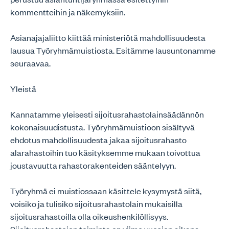
kommentteihin ja näkemyksiin.
Asianajajaliitto kiittää ministeriötä mahdollisuudesta
lausua Työryhmämuistiosta. Esitämme lausuntonamme
seuraavaa.
Yleistä
Kannatamme yleisesti sijoitusrahastolainsäädännön
kokonaisuudistusta. Työryhmämuistioon sisältyvä
ehdotus mahdollisuudesta jakaa sijoitusrahasto
alarahastoihin tuo käsityksemme mukaan toivottua
joustavuutta rahastorakenteiden sääntelyyn.
Työryhmä ei muistiossaan käsittele kysymystä siitä,
voisiko ja tulisiko sijoitusrahastolain mukaisilla
sijoitusrahastoilla olla oikeushenkilöllisyys.