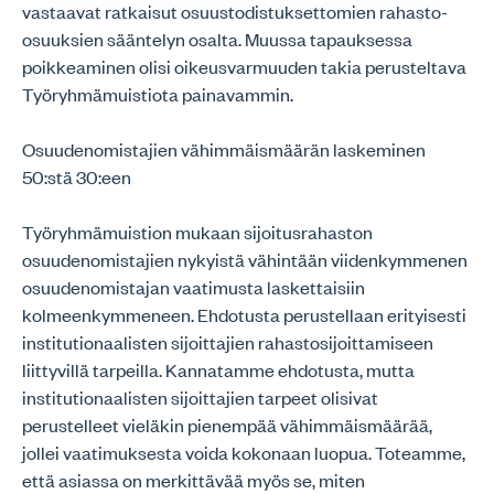
vastaavat ratkaisut osuustodistuksettomien rahasto-
osuuksien sääntelyn osalta. Muussa tapauksessa
poikkeaminen olisi oikeusvarmuuden takia perusteltava
Työryhmämuistiota painavammin.
Osuudenomistajien vähimmäismäärän laskeminen
50:stä 30:een
Työryhmämuistion mukaan sijoitusrahaston
osuudenomistajien nykyistä vähintään viidenkymmenen
osuudenomistajan vaatimusta laskettaisiin
kolmeenkymmeneen. Ehdotusta perustellaan erityisesti
institutionaalisten sijoittajien rahastosijoittamiseen
liittyvillä tarpeilla. Kannatamme ehdotusta, mutta
institutionaalisten sijoittajien tarpeet olisivat
perustelleet vieläkin pienempää vähimmäismäärää,
jollei vaatimuksesta voida kokonaan luopua. Toteamme,
että asiassa on merkittävää myös se, miten