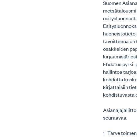
Suomen Asianaja
metsätalousmin
esitysluonnost
Esitysluonnokse
huoneistotietoj
tavoitteena on
osakkeiden pap
kirjaamisjärjes
Ehdotus pyrkii
hallintoa tarjo
kohdetta koskev
kirjattaisiin 
kohdistuvasta 
Asianajajaliitt
seuraavaa.
1 Tarve toimenp