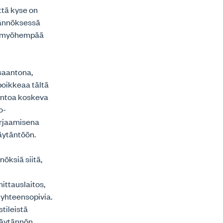
ttä kyse on
säännöksessä
en myöhempää
saantona,
poikkeaa tältä
aantoa koskeva
o-
kirjaamisena
äytäntöön.
öksiä siitä,
ittauslaitos,
 yhteensopivia.
tileistä
käytännön