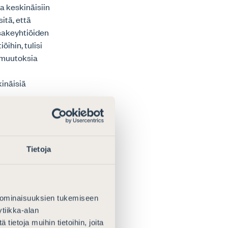
ua keskinäisiin
itä, että
osakeyhtiöiden
öihin, tulisi
a muutoksia
kinäisiä
nnissa.
eytettävä.
Tietoja
inen edellyttää
 käytännössä
esti
 ominaisuuksien tukemiseen
jajaliitto
tiikka-alan
 etenkin
ietoja muihin tietoihin, joita