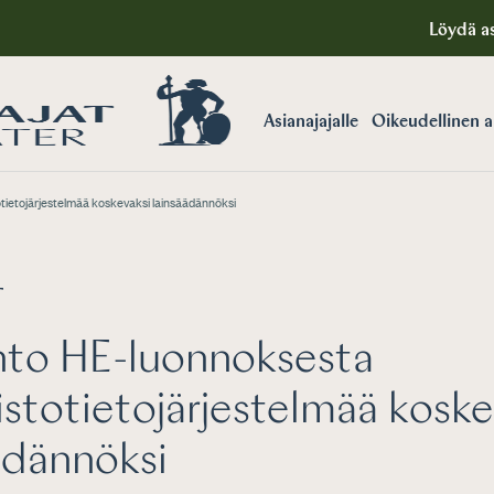
Löydä as
Asianajajalle
Oikeudellinen 
ietojärjestelmää koskevaksi lainsäädännöksi
T
nto HE-luonnoksesta
stotietojärjestelmää koske
ädännöksi