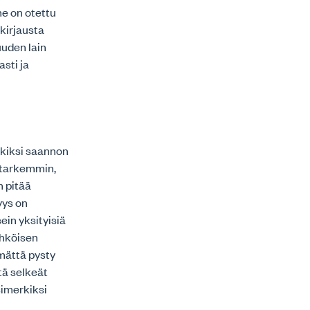
ne on otettu
kirjausta
uuden lain
sti ja
rkiksi saannon
 tarkemmin,
n pitää
yys on
in yksityisiä
ähköisen
ämättä pysty
tä selkeät
simerkiksi