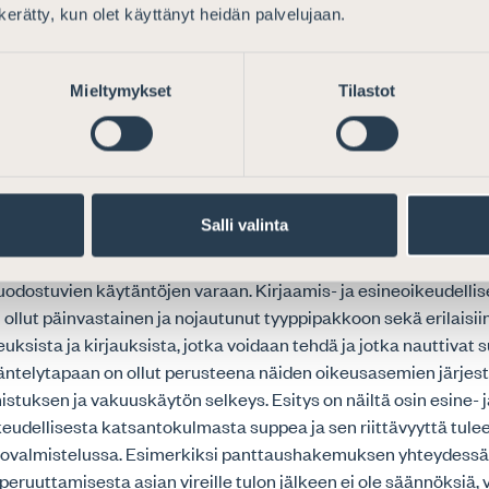
omaalaisten toimijoiden merkittävä määrä ja asema kiinteistö
n kerätty, kun olet käyttänyt heidän palvelujaan.
u edellyttänee myös sähköistä asiointia koskevan sääntelyn j
i.
Mieltymykset
Tilastot
elystä ja kirjaamisen edellytyksistä
o toteaa, että omistusten, panttausten ja muiden oikeuksien
telyä ja kirjaamisasian käsittelyä koskevia säännöksiä on aih
Salli valinta
n nähden ehdotuksessa säännelty varsin niukasti. Myös kirjaa
ytykset sekä vaadittavien selvitysten sisältö jää monelta osin
ostuvien käytäntöjen varaan. Kirjaamis- ja esineoikeudellis
i ollut päinvastainen ja nojautunut tyyppipakkoon sekä erilaisii
euksista ja kirjauksista, jotka voidaan tehdä ja jotka nauttivat
äntelytapaan on ollut perusteena näiden oikeusasemien järjes
stuksen ja vakuuskäytön selkeys. Esitys on näiltä osin esine- ja
udellisesta katsantokulmasta suppea ja sen riittävyyttä tulee
ovalmistelussa. Esimerkiksi panttaushakemuksen yhteydess
ruuttamisesta asian vireille tulon jälkeen ei ole säännöksiä,