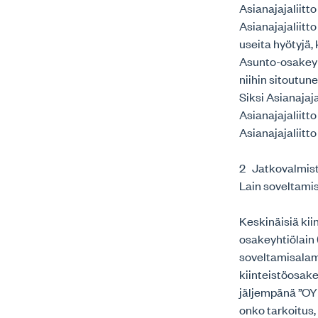
Asianajajaliit
Asianajajaliitt
useita hyötyjä
Asunto-osakeyh
niihin sitoutun
Siksi Asianajaja
Asianajajaliitto
Asianajajaliitt
2 Jatkovalmist
Lain soveltami
Keskinäisiä ki
osakeyhtiölain 
soveltamisalam
kiinteistöosake
jäljempänä ”OYL
onko tarkoitus,