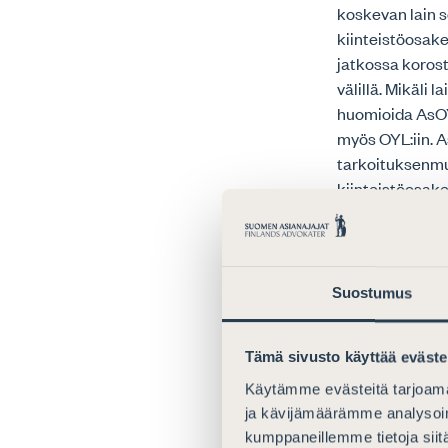
koskevan lain so
kiinteistöosakey
jatkossa korost
välillä. Mikäli 
huomioida AsOYL
myös OYL:iin. 
tarkoituksenmuk
kiinteistöosake
hankaloittamaan
Asianajajaliitt
Ulkomaalaiste
Suostumus
ASREK-järjeste
Tämä sivusto käyttää eväste
vahvaa sähköist
tehokasta mahd
Käytämme evästeitä tarjoama
hankaloittaa ul
ja kävijämäärämme analysoim
katsoo, että eh
kumppaneillemme tietoja siitä