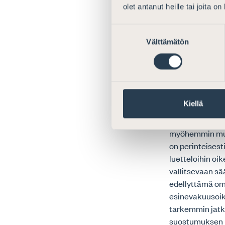
huomioiden ulk
olet antanut heille tai joita o
asian valmistel
Suostumuksen
samanaikaisest
Välttämätön
valinta
Kirjaamismenett
Asianajajaliitt
kirjaamismenet
Kiellä
merkittävyytee
tarkemmat edell
myöhemmin muod
on perinteisest
luetteloihin oik
vallitsevaan sä
edellyttämä omi
esinevakuusoike
tarkemmin jatk
suostumuksen pe