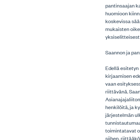
pantinsaajan ka
huomioon kiinn
koskevissa sään
mukaisten oikeu
yksiselitteisesti
Saannon ja pan
Edellä esitetyn
kirjaamisen ed
vaan esityksess
riittävänä. Saa
Asianajajaliit
henkilöitä, ja 
järjestelmän ul
tunnistautumaa
toimintatavat o
siihen, riittää