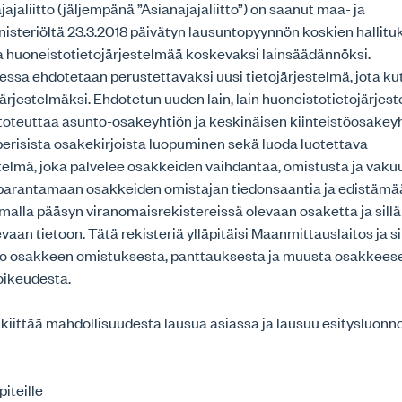
jaliitto (jäljempänä ”Asianajajaliitto”) on saanut maa- ja
isteriöltä 23.3.2018 päivätyn lausuntopyynnön koskien hallitu
a huoneistotietojärjestelmää koskevaksi lainsäädännöksi.
ssa ehdotetaan perustettavaksi uusi tietojärjestelmä, jota kut
ärjestelmäksi. Ehdotetun uuden lain, lain huoneistotietojärjes
 toteuttaa asunto-osakeyhtiön ja keskinäisen kiinteistöosakey
erisista osakekirjoista luopuminen sekä luoda luotettava
telmä, joka palvelee osakkeiden vaihdantaa, omistusta ja vaku
 parantamaan osakkeiden omistajan tiedonsaantia ja edistämä
amalla pääsyn viranomaisrekistereissä olevaan osaketta ja sillä
aan tietoon. Tätä rekisteriä ylläpitäisi Maanmittauslaitos ja s
tieto osakkeen omistuksesta, panttauksesta ja muusta osakkees
oikeudesta.
o kiittää mahdollisuudesta lausua asiassa ja lausuu esitysluon
iteille