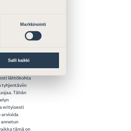
alalla. Tämän
atkovalmistelua
Markkinointi
een
Salli kaikki
misen
 avoimeksi ja
esti lähtökohta
n tyhjentäviin
 suojaa. Tähän
telyn
 erityisesti
 arvioida
ä annetun
 vaikka tämä on