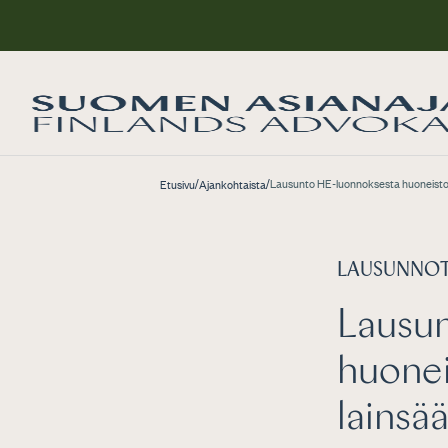
/
/
Lausunto HE-luonnoksesta huoneistot
Etusivu
Ajankohtaista
LAUSUNNO
Lausu
huonei
lainsä