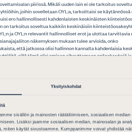
veltamisalan piirissä. Mikäli uuden lain ei ole tarkoitus sovelt
htiöihin, joihin sovelletaan OYL:a, tarkoittaisi se käytännössä s
uisi ero hallinnollisesti kahdenlaisten keskinäisten kiinteistö
lain on tarkoitus soveltua kaikkiin keskinäisiin kiinteistöosakeyhti
:n ja OYL:n relevantit hallinnolliset erot ja ulottaa tarvittavi
Asianajajaliiton näkemyksen mukaan tulee arvioida, onko
aista, että jatkossa olisi hallinnon kannalta kahdenlaisia kes
yhtiöitä, sillä tämä olisi omiaan aiheuttamaan epäselvyyksiä ja
 hallintoa esimerkiksi laajojen kiinteistöomistusten hallinnoi
o painottaa, että lain soveltamisalaa on jatkovalmistelussa selk
n asema
Yksityiskohdat
lmä tulee perustumaan sähköiseen rekisteriin, johon kirjautum
itä
ä tunnistamista. Ulkomaalaisilla toimijoilla ei nykytilassa ole
ollisuutta käyttää tällaista tunnistamismuotoa, mikä olennais
mme sisällön ja mainosten räätälöimiseen, sosiaalisen median
komaalaisten toimijoiden asemaa kiinteistömarkkinoilla. Asiana
iseen. Lisäksi jaamme sosiaalisen median, mainosalan ja analy
dotuksessa tulisi paremmin huomioida ulkomaalaiset toimijat,
, miten käytät sivustoamme. Kumppanimme voivat yhdistää näitä t