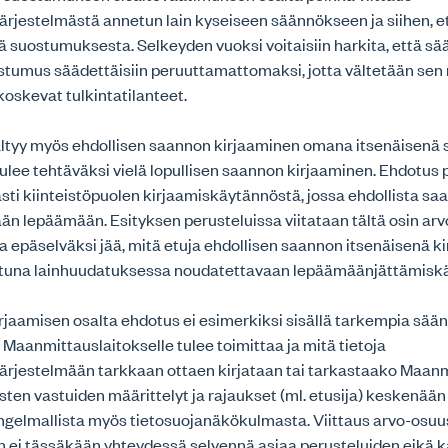
ärjestelmästä annetun lain kyseiseen säännökseen ja siihen, e
ä suostumuksesta. Selkeyden vuoksi voitaisiin harkita, että 
ostumus säädettäisiin peruuttamattomaksi, jotta vältetään s
oskevat tulkintatilanteet.
ältyy myös ehdollisen saannon kirjaaminen omana itsenäisenä 
ulee tehtäväksi vielä lopullisen saannon kirjaaminen. Ehdotus 
sti kiinteistöpuolen kirjaamiskäytännöstä, jossa ehdollista s
n lepäämään. Esityksen perusteluissa viitataan tältä osin arv
, ja epäselväksi jää, mitä etuja ehdollisen saannon itsenäisenä 
tuna lainhuudatuksessa noudatettavaan lepäämäänjättämisk
jaamisen osalta ehdotus ei esimerkiksi sisällä tarkempia säänn
a Maanmittauslaitokselle tulee toimittaa ja mitä tietoja
järjestelmään tarkkaan ottaen kirjataan tai tarkastaako Maanm
ten vastuiden määrittelyt ja rajaukset (ml. etusija) keskenään
ngelmallista myös tietosuojanäkökulmasta. Viittaus arvo-osuus
in ei tässäkään yhteydessä selvennä asiaa perusteluiden eikä 