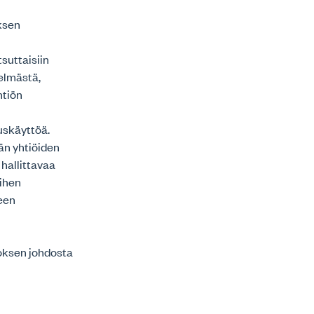
ksen
suttaisiin
telmästä,
htiön
uskäyttöä.
än yhtiöiden
 hallittavaa
iihen
een
noksen johdosta