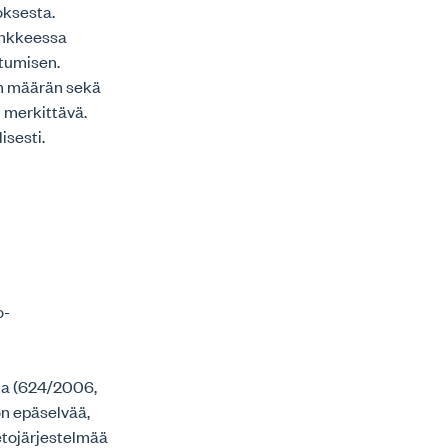
oksesta.
hankkeessa
ttumisen.
an määrän sekä
n merkittävä.
isesti.
o-
kia (624/2006,
on epäselvää,
ietojärjestelmää