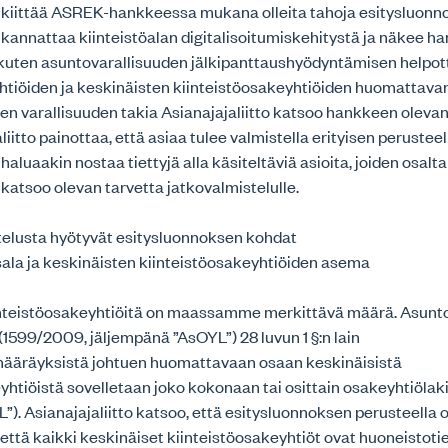
to kiittää ASREK-hankkeessa mukana olleita tahoja esitysluonn
o kannattaa kiinteistöalan digitalisoitumiskehitystä ja näkee 
, kuten asuntovarallisuuden jälkipanttaushyödyntämisen helpo
tiöiden ja keskinäisten kiinteistöosakeyhtiöiden huomattav
een varallisuuden takia Asianajajaliitto katsoo hankkeen oleva
liitto painottaa, että asiaa tulee valmistella erityisen perusteell
 haluaakin nostaa tiettyjä alla käsiteltäviä asioita, joiden osalta
o katsoo olevan tarvetta jatkovalmistelulle.
elusta hyötyvät esitysluonnoksen kohdat
sala ja keskinäisten kiinteistöosakeyhtiöiden asema
inteistöosakeyhtiöitä on maassamme merkittävä määrä. Asunt
(1599/2009, jäljempänä ”AsOYL”) 28 luvun 1 §:n lain
ääräyksistä johtuen huomattavaan osaan keskinäisistä
yhtiöistä sovelletaan joko kokonaan tai osittain osakeyhtiöla
”). Asianajajaliitto katsoo, että esitysluonnoksen perusteella 
 että kaikki keskinäiset kiinteistöosakeyhtiöt ovat huoneistot