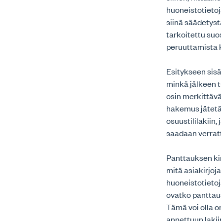
huoneistotietoj
siinä säädetyst
tarkoitettu su
peruuttamista k
Esitykseen sis
minkä jälkeen t
osin merkittävä
hakemus jätetää
osuustililakiin
saadaan verrat
Panttauksen kir
mitä asiakirjoj
huoneistotieto
ovatko panttaus
Tämä voi olla o
annettuun laki