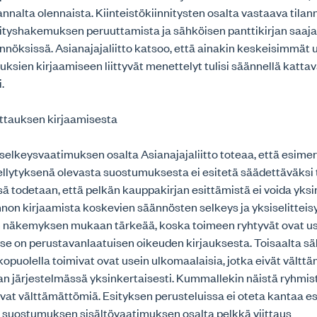
nnalta olennaista. Kiinteistökiinnitysten osalta vastaava tilan
ityshakemuksen peruuttamista ja sähköisen panttikirjan saaja
nöksissä. Asianajajaliitto katsoo, että ainakin keskeisimmät 
ksien kirjaamiseen liittyvät menettelyt tulisi säännellä kattava
.
ttauksen kirjaamisesta
 selkeysvaatimuksen osalta Asianajajaliitto toteaa, että esime
ellytyksenä olevasta suostumuksesta ei esitetä säädettäväksi
ä todetaan, että pelkän kauppakirjan esittämistä ei voida yksi
nnon kirjaamista koskevien säännösten selkeys ja yksiselitteis
on näkemyksen mukaan tärkeää, koska toimeen ryhtyvät ovat use
kyse on perustavanlaatuisen oikeuden kirjauksesta. Toisaalta s
kopuolella toimivat ovat usein ulkomaalaisia, jotka eivät vältt
n järjestelmässä yksinkertaisesti. Kummallekin näistä ryhmis
vat välttämättömiä. Esityksen perusteluissa ei oteta kantaa e
kö suostumuksen sisältövaatimuksen osalta pelkkä viittaus