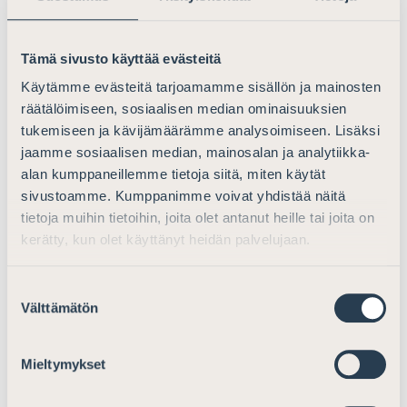
asianajajille ja näiden apulaisille tarkempia määräyksiä
rahanpesulain 3 luvun 1 §:n 2 momentissa tarkoitetuista
Tämä sivusto käyttää evästeitä
riskitekijöistä, jotka asianajajan tai tämän apulaisen olisi
otettava huomioon asiakassuhteeseen liittyvien riskien
Käytämme evästeitä tarjoamamme sisällön ja mainosten
arvioinnissa. Asianajajaliitto ei voi antaa määräyksiä
räätälöimiseen, sosiaalisen median ominaisuuksien
myöskään 3 luvun 8 §:ssä tarkoitetusta menettelystä,
tukemiseen ja kävijämäärämme analysoimiseen. Lisäksi
joka liittyy tavanomaista vähäisempään rahanpesun ja
jaamme sosiaalisen median, mainosalan ja analytiikka-
alan kumppaneillemme tietoja siitä, miten käytät
terrorismin rahoittamisen riskiin.
sivustoamme. Kumppanimme voivat yhdistää näitä
tietoja muihin tietoihin, joita olet antanut heille tai joita on
Ensisijaisesti Suomen Asianajajaliitolla tulee olla oikeus
kerätty, kun olet käyttänyt heidän palvelujaan.
antaa valvottavilleen määräyksiä rahanpesulaissa
tarkoitettujen velvoitteiden osalta.
Määräyksenantovaltuuden puuttuessa Asianajajaliitto
Suostumuksen
Välttämätön
valinta
edellyttää, että yksinkertaistettua tuntemismenettelyä
koskevaan asetukseen sisällytetään selkeät säännökset
asiakassuhteisiin liittyvien riskien arvioinnista sekä
Mieltymykset
noudatettavista menettelytavoista.