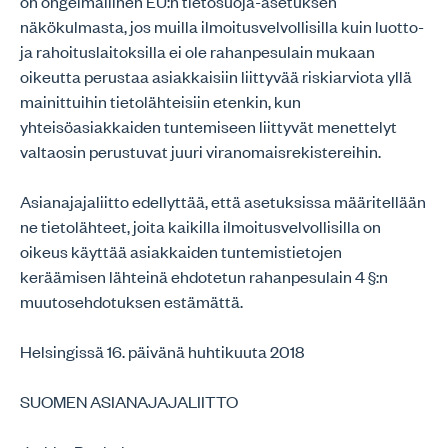
on ongelmallinen EU:n tietosuoja-asetuksen
näkökulmasta, jos muilla ilmoitusvelvollisilla kuin luotto-
ja rahoituslaitoksilla ei ole rahanpesulain mukaan
oikeutta perustaa asiakkaisiin liittyvää riskiarviota yllä
mainittuihin tietolähteisiin etenkin, kun
yhteisöasiakkaiden tuntemiseen liittyvät menettelyt
valtaosin perustuvat juuri viranomaisrekistereihin.
Asianajajaliitto edellyttää, että asetuksissa määritellään
ne tietolähteet, joita kaikilla ilmoitusvelvollisilla on
oikeus käyttää asiakkaiden tuntemistietojen
keräämisen lähteinä ehdotetun rahanpesulain 4 §:n
muutosehdotuksen estämättä.
Helsingissä 16. päivänä huhtikuuta 2018
SUOMEN ASIANAJAJALIITTO