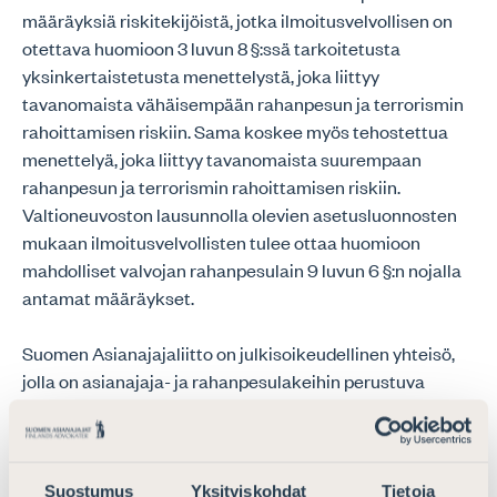
määräyksiä riskitekijöistä, jotka ilmoitusvelvollisen on
otettava huomioon 3 luvun 8 §:ssä tarkoitetusta
yksinkertaistetusta menettelystä, joka liittyy
tavanomaista vähäisempään rahanpesun ja terrorismin
rahoittamisen riskiin. Sama koskee myös tehostettua
menettelyä, joka liittyy tavanomaista suurempaan
rahanpesun ja terrorismin rahoittamisen riskiin.
Valtioneuvoston lausunnolla olevien asetusluonnosten
mukaan ilmoitusvelvollisten tulee ottaa huomioon
mahdolliset valvojan rahanpesulain 9 luvun 6 §:n nojalla
antamat määräykset.
Suomen Asianajajaliitto on julkisoikeudellinen yhteisö,
jolla on asianajaja- ja rahanpesulakeihin perustuva
oikeus ja velvollisuus valvoa asianajajien toimintaa sekä
rahanpesulain velvoitteiden noudattamista.
Asianajajaliitto ei kuitenkaan voimassa olevan
rahanpesulain mukaan voi antaa valvomilleen
Suostumus
Yksityiskohdat
Tietoja