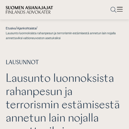
/
/
Etusivu
Ajankohtaista
Lausunto luonnoksista rahanpesun ja terrorismin estämisestä annetun lain nojalla
annettaviksi valtioneuvoston asetuksiksi
LAUSUNNOT
Lausunto luonnoksista
rahanpesun ja
terrorismin estämisestä
annetun lain nojalla