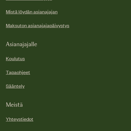
Mistä löydän asianajajan
Maksuton asianajajapäivystys
Asianajajalle
Koulutus
Tapaohjeet
Sääntely
Meistä
Yhteystiedot