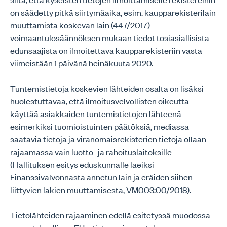
on säädetty pitkä siirtymäaika, esim. kaupparekisterilain
muuttamista koskevan lain (447/2017)
voimaantulosäännöksen mukaan tiedot tosiasiallisista
edunsaajista on ilmoitettava kaupparekisteriin vasta
viimeistään 1 päivänä heinäkuuta 2020.
Tuntemistietoja koskevien lähteiden osalta on lisäksi
huolestuttavaa, että ilmoitusvelvollisten oikeutta
käyttää asiakkaiden tuntemistietojen lähteenä
esimerkiksi tuomioistuinten päätöksiä, mediassa
saatavia tietoja ja viranomaisrekisterien tietoja ollaan
rajaamassa vain luotto- ja rahoituslaitoksille
(Hallituksen esitys eduskunnalle laeiksi
Finanssivalvonnasta annetun lain ja eräiden siihen
liittyvien lakien muuttamisesta, VM003:00/2018).
Tietolähteiden rajaaminen edellä esitetyssä muodossa