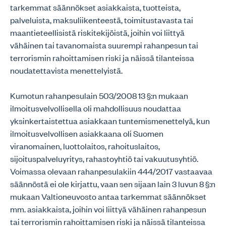
tarkemmat säännökset asiakkaista, tuotteista,
palveluista, maksuliikenteestä, toimitustavasta tai
maantieteellisistä riskitekijöistä, joihin voi liittyä
vähäinen tai tavanomaista suurempi rahanpesun tai
terrorismin rahoittamisen riski ja näissä tilanteissa
noudatettavista menettelyistä.
Kumotun rahanpesulain 503/2008 13 §:n mukaan
ilmoitusvelvollisella oli mahdollisuus noudattaa
yksinkertaistettua asiakkaan tuntemismenettelyä, kun
ilmoitusvelvollisen asiakkaana oli Suomen
viranomainen, luottolaitos, rahoituslaitos,
sijoituspalveluyritys, rahastoyhtiö tai vakuutusyhtiö.
Voimassa olevaan rahanpesulakiin 444/2017 vastaavaa
säännöstä ei ole kirjattu, vaan sen sijaan lain 3 luvun 8 §:n
mukaan Valtioneuvosto antaa tarkemmat säännökset
mm. asiakkaista, joihin voi liittyä vähäinen rahanpesun
tai terrorismin rahoittamisen riski ja näissä tilanteissa