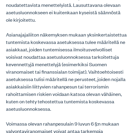
noudatettavista menettelyistä. Lausuttavana olevaan
asetusluonnokseen ei kuitenkaan kyseistä säännöstä
ole kirjoitettu.
Asianajajaliiton näkemyksen mukaan yksinkertaistettua
tuntemista koskevassa asetuksessa tulee määritellä ne
asiakkaat, joiden tuntemisessa ilmoitusvelvolliset
voisivat noudattaa asetusluonnoksessa tarkoitettuja
kevennettyjä menettelyjä (esimerkiksi Suomen
viranomaiset tai finanssialan toimijat). Vaihtoehtoisesti
asetuksessa tulisi määritellä ne perusteet, joiden nojalla
asiakkaisiin liittyvien rahanpesun tai terrorismin
rahoittamisen riskien voidaan katsoa olevan vähäinen,
kuten on tehty tehostettua tuntemista koskevassa
asetusluonnoksessa.
Voimassa olevan rahanpesulain 9 luvun 6 §:n mukaan
valvontaviranomaiset voivat antaa tarkempia