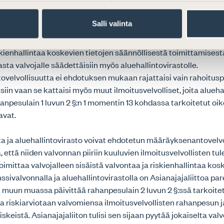
ovaltuudesta
Salli valinta
pesulain 9 luvun 6 §:n 2 momentin lisäystä koskevien yksityi
ukaan oikeus antaa määräyksiä valvomiensa ilmoitusvelvolliste
skienhallintaa koskevien tietojen säännöllisestä toimittamisest
sta valvojalle säädettäisiin myös aluehallintovirastolle.
velvollisuutta ei ehdotuksen mukaan rajattaisi vain rahoitusp
ksiin vaan se kattaisi myös muut ilmoitusvelvolliset, joita alueha
anpesulain 1 luvun 2 §:n 1 momentin 13 kohdassa tarkoitetut oik
avat.
ta ja aluehallintovirasto voivat ehdotetun määräyksenantovelv
 että niiden valvonnan piiriin kuuluvien ilmoitusvelvollisten tul
oimittaa valvojalleen sisäistä valvontaa ja riskienhallintaa kos
nssivalvonnalla ja aluehallintovirastolla on Asianajajaliittoa p
 muun muassa päivittää rahanpesulain 2 luvun 2 §:ssä tarkoite
a riskiarviotaan valvomiensa ilmoitusvelvollisten rahanpesun j
skeistä. Asianajajaliiton tulisi sen sijaan pyytää jokaiselta val