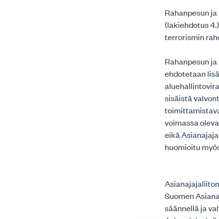
Rahanpesun ja 
(lakiehdotus 4
terrorismin ra
Rahanpesun ja t
ehdotetaan lis
aluehallintovir
sisäistä valvon
toimittamistavas
voimassa oleva
eikä Asianajaja
huomioitu myös
Asianajajaliiton
Suomen Asianaja
säännellä ja va