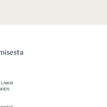
misesta
LAIKSI
AKIEN
ljempänä