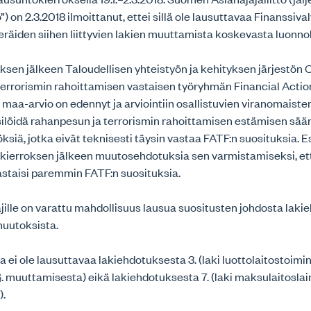
o”) on 2.3.2018 ilmoittanut, ettei sillä ole lausuttavaa Finanssiv
 eräiden siihen liittyvien lakien muuttamista koskevasta luonn
sen jälkeen Taloudellisen yhteistyön ja kehityksen järjestön
terrorismin rahoittamisen vastaisen työryhmän Financial Acti
aa-arvio on edennyt ja arviointiin osallistuvien viranomaisten
silöidä rahanpesun ja terrorismin rahoittamisen estämisen sää
öksiä, jotka eivät teknisesti täysin vastaa FATF:n suosituksia. 
tokierroksen jälkeen muutosehdotuksia sen varmistamiseksi, 
astaisi paremmin FATF:n suosituksia.
lle on varattu mahdollisuus lausua suositusten johdosta lakieh
 muutoksista.
lla ei ole lausuttavaa lakiehdotuksesta 3. (laki luottolaitostoi
 §. muuttamisesta) eikä lakiehdotuksesta 7. (laki maksulaitoslain
).