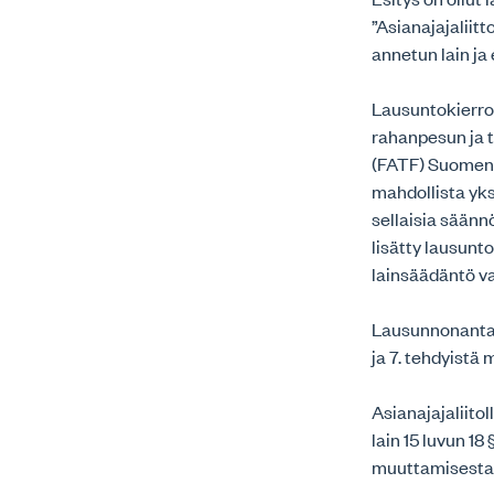
”Asianajajaliitt
annetun lain ja
Lausuntokierrok
rahanpesun ja 
(FATF) Suomen m
mahdollista yk
sellaisia säänn
lisätty lausun
lainsäädäntö v
Lausunnonantaji
ja 7. tehdyistä
Asianajajaliito
lain 15 luvun 18
muuttamisesta