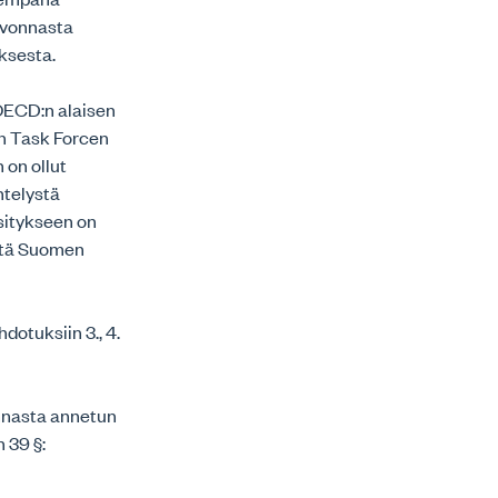
alvonnasta
oksesta.
 OECD:n alaisen
on Task Forcen
 on ollut
ntelystä
Esitykseen on
että Suomen
dotuksiin 3., 4.
minnasta annetun
 39 §: