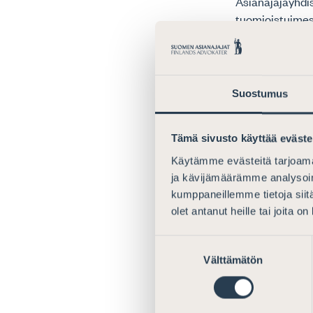
Asianajajayhdis
tuomioistuimes
velvollisuutens
Edellä mainitun
joita tätä valv
Suostumus
henkilön suorit
tarpeelliseksi, 
Tämä sivusto käyttää eväste
toimittaminen e
Käytämme evästeitä tarjoama
Rahanpesulain 
ja kävijämäärämme analysoim
Asianajajaliitt
kumppaneillemme tietoja siitä
asianajajia ja 
olet antanut heille tai joita o
määräysten nou
Suostumuksen
salassapitosään
Välttämätön
valinta
sen pyytämät ti
annetuissa sää