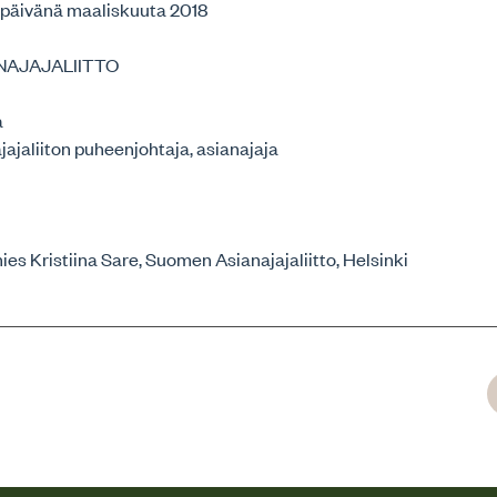
. päivänä maaliskuuta 2018
NAJAJALIITTO
a
ajaliiton puheenjohtaja, asianajaja
es Kristiina Sare, Suomen Asianajajaliitto, Helsinki