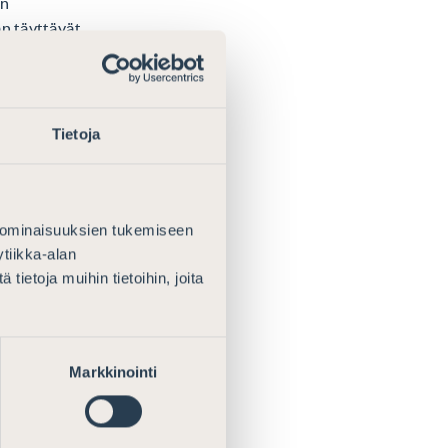
än
n täyttävät
kselle tiedot,
ksen määräämän
Tietoja
vontaa varten
ksen
 ominaisuuksien tukemiseen
an
tiikka-alan
oitettuja
ietoja muihin tietoihin, joita
sten ja
ajajan on
najajaliitolle
Markkinointi
tai sen nojalla
.