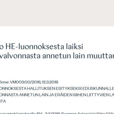
o HE-luonnoksesta laiksi
ivalvonnasta annetun lain muutta
nne: VM003:00/2018, 12.3.2018
ONNOKSESTA HALLITUKSEN ESITYKSEKSI EDUSKUNNALLE 
ONNASTA ANNETUN LAIN JA ERÄIDEN SIIHEN LIITTYVIEN L
STA
 lausuntokierroksella 19.1.–2.3.2018. Suomen Asianajajaliitto (jä