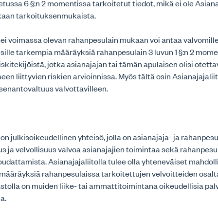
tussa 6 §:n 2 momentissa tarkoitetut tiedot, mikä ei ole Asiana
kaan tarkoituksenmukaista.
o ei voimassa olevan rahanpesulain mukaan voi antaa valvomille
isille tarkempia määräyksiä rahanpesulain 3 luvun 1 §:n 2 mom
riskitekijöistä, jotka asianajajan tai tämän apulaisen olisi otet
n liittyvien riskien arvioinnissa. Myös tältä osin Asianajajaliit
enantovaltuus valvottavilleen.
 on julkisoikeudellinen yhteisö, jolla on asianajaja- ja rahanpes
s ja velvollisuus valvoa asianajajien toimintaa sekä rahanpesu
oudattamista. Asianajajaliitolla tulee olla yhteneväiset mahdol
 määräyksiä rahanpesulaissa tarkoitettujen velvoitteiden osalt
astolla on muiden liike- tai ammattitoimintana oikeudellisia pal
a.