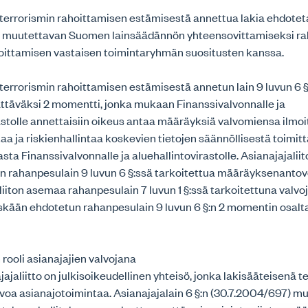
terrorismin rahoittamisen estämisestä annettua lakia ehdote
.) muutettavan Suomen lainsäädännön yhteensovittamiseksi r
hoittamisen vastaisen toimintaryhmän suositusten kanssa.
errorismin rahoittamisen estämisestä annetun lain 9 luvun 6 
ättäväksi 2 momentti, jonka mukaan Finanssivalvonnalle ja
astolle annettaisiin oikeus antaa määräyksiä valvomiensa ilmoi
taa ja riskienhallintaa koskevien tietojen säännöllisestä toimit
ta Finanssivalvonnalle ja aluehallintovirastolle. Asianajajaliito
n rahanpesulain 9 luvun 6 §:ssä tarkoitettua määräyksenantove
liiton asemaa rahanpesulain 7 luvun 1 §:ssä tarkoitettuna valvo
kään ehdotetun rahanpesulain 9 luvun 6 §:n 2 momentin osalta
 rooli asianajajien valvojana
jaliitto on julkisoikeudellinen yhteisö, jonka lakisääteisenä 
lvoa asianajotoimintaa. Asianajajalain 6 §:n (30.7.2004/697) 