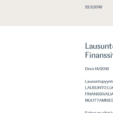
22.3.2018
Lausunt
Finanss
Dnro 14/2018
Lausuntopyyntö
LAUSUNTO LU
FINANSSIVALV
MUUTTAMISE
Esitys on ollut