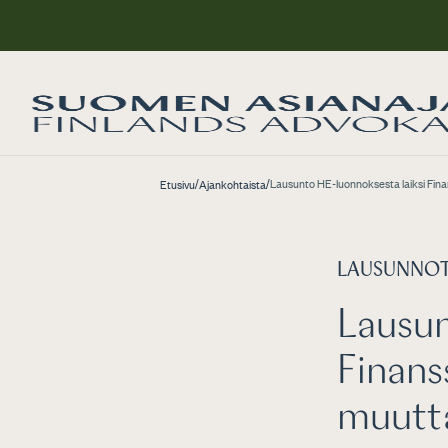
/
/
Lausunto HE-luonnoksesta laiksi Fin
Etusivu
Ajankohtaista
LAUSUNNO
Lausun
Finans
muutt