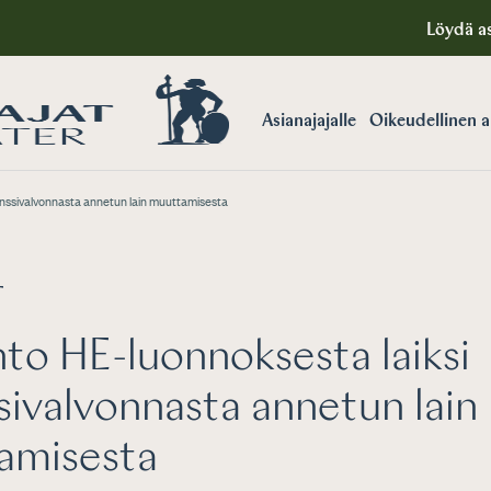
Löydä as
Asianajajalle
Oikeudellinen 
anssivalvonnasta annetun lain muuttamisesta
T
to HE-luonnoksesta laiksi
sivalvonnasta annetun lain
amisesta