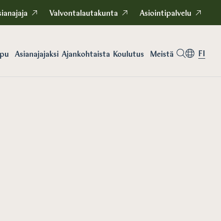
ianajaja
Valvontalautakunta
Asiointipalvelu
FI
apu
Asianajajaksi
Koulutus
Meistä
Ajankohtaista