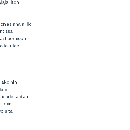
jajaliiton
en asianajajille
entissa
tava huomioon
olle tulee
ulakeihin
lain
lisuudet antaa
a kuin
veluita