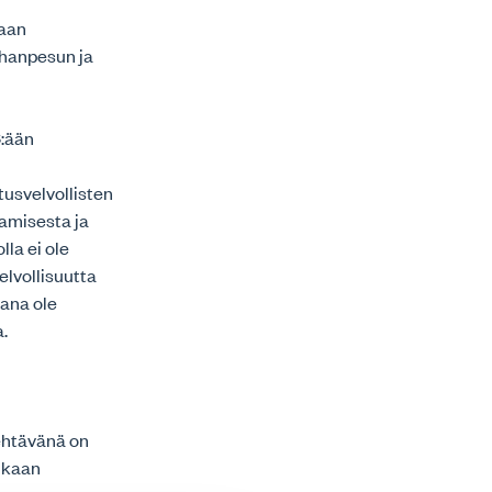
taan
ahanpesun ja
§:ään
tusvelvollisten
tamisesta ja
lla ei ole
lvollisuutta
jana ole
.
tehtävänä on
mukaan