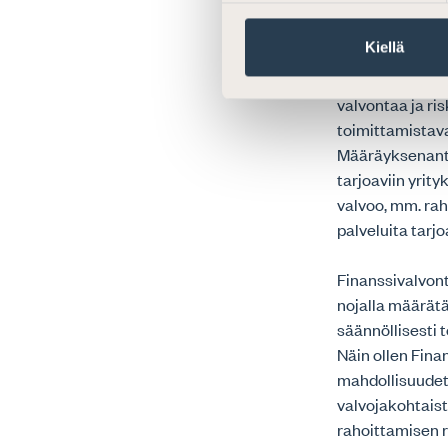
Määräyksenant
Kiellä
Ehdotetun rahan
perustelujen m
valvontaa ja ri
toimittamistava
Määräyksenanto
tarjoaviin yrity
valvoo, mm. rah
palveluita tarjo
Finanssivalvon
nojalla määrätä,
säännöllisesti t
Näin ollen Fina
mahdollisuudet
valvojakohtaist
rahoittamisen ri