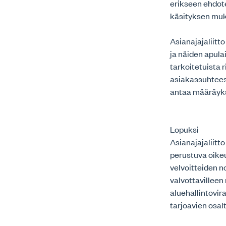
erikseen ehdote
käsityksen mu
Asianajajaliitt
ja näiden apula
tarkoitetuista 
asiakassuhteesee
antaa määräyks
Lopuksi
Asianajajaliitto
perustuva oikeu
velvoitteiden n
valvottavilleen
aluehallintovir
tarjoavien osalt