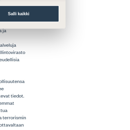
Salli kaikki
skohtaisten
n sisäistä
a ja
alveluja
llintovirasto
eudellisia
ollisuutensa
ee
kevat tiedot.
aremmat
ttua
a terrorismin
vottavaltaan