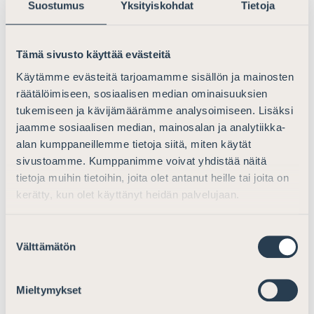
Suostumus
Yksityiskohdat
Tietoja
vaarantanut oikeusturvan ja hyvän hallinnon
toteutumisen.
Tämä sivusto käyttää evästeitä
Edelleen esityksessä annettaisiin turvatarkastajille
Käytämme evästeitä tarjoamamme sisällön ja mainosten
oikeus saada tieto turvatoimialueelle saapuvan tai siellä
räätälöimiseen, sosiaalisen median ominaisuuksien
olevan henkilöllisyydestä. Tämä on ulkomaalaisten
tukemiseen ja kävijämäärämme analysoimiseen. Lisäksi
osalta hankalaa toteuttaa käytännössä, koska heillä ei
jaamme sosiaalisen median, mainosalan ja analytiikka-
useimmiten ole voimassaolevaa kotimaansa passia tai
alan kumppaneillemme tietoja siitä, miten käytät
muuta virallista henkilöllisyystodistusta hallussaan.
sivustoamme. Kumppanimme voivat yhdistää näitä
Asianajajaliitto ehdottaa, että esitetyn lain 12 §
tietoja muihin tietoihin, joita olet antanut heille tai joita on
muutetaan muotoon, jonka mukaan turvatarkastajalla
kerätty, kun olet käyttänyt heidän palvelujaan.
on oikeus selvittää tulijan henkilöllisyys joko asiakirjojen
tai muun tilanteessa saadun tiedon perusteella.
Suostumuksen
Välttämätön
valinta
Samalla turvapaikanhakijoita on kehotettava pitämään
niin sanottu vastaanottokeskuksesta saamansa
Mieltymykset
kuvallinen asiakaskortti mukanaan. Vaikka kortti ei ole
virallinen henkilötodistus, siinä on ne tiedot, joilla