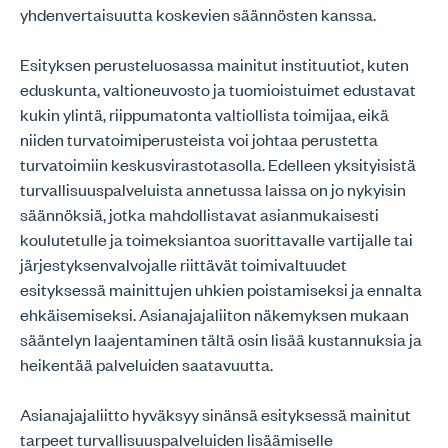
yhdenvertaisuutta koskevien säännösten kanssa.
Esityksen perusteluosassa mainitut instituutiot, kuten
eduskunta, valtioneuvosto ja tuomioistuimet edustavat
kukin ylintä, riippumatonta valtiollista toimijaa, eikä
niiden turvatoimiperusteista voi johtaa perustetta
turvatoimiin keskusvirastotasolla. Edelleen yksityisistä
turvallisuuspalveluista annetussa laissa on jo nykyisin
säännöksiä, jotka mahdollistavat asianmukaisesti
koulutetulle ja toimeksiantoa suorittavalle vartijalle tai
järjestyksenvalvojalle riittävät toimivaltuudet
esityksessä mainittujen uhkien poistamiseksi ja ennalta
ehkäisemiseksi. Asianajajaliiton näkemyksen mukaan
sääntelyn laajentaminen tältä osin lisää kustannuksia ja
heikentää palveluiden saatavuutta.
Asianajajaliitto hyväksyy sinänsä esityksessä mainitut
tarpeet turvallisuuspalveluiden lisäämiselle