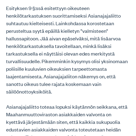
Esityksen 9 §:ssä esitettyyn oikeuteen
henkilötarkastuksen suorittamiseksi Asianajajaliitto
suhtautuu kielteisesti. Lainkohdassa korostetaan
perusteltua syytä epäillä kielletyn ”valmisteen”
hallussapitoon. Jää aivan epäselväksi, mitä lisäarvoa
henkilötarkastuksella tavoitellaan, minkä lisäksi
tarkastuksella ei näyttäisi olevan edes merkitystä
turvallisuudelle. Pikemminkin kysymys olisi yksinomaan
poliisille kuuluvien oikeuksien tarpeettomasta
laajentamisesta. Asianajajaliiton näkemys on, että
sanottu oikeus tulee rajata koskemaan vain
säilöönottoyksiköitä.
Asianajajaliitto toteaa lopuksi käytännön seikkana, että
Maahanmuuttoviraston asiakkaiden valvonta on
kyettävä järjestämään siten, että kaikkia sukupuolia
edustavien asiakkaiden valvonta toteutetaan heidän