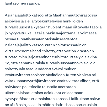
laintasoinen säädös.
Asianajajaliitto katsoo, että Maahanmuuttovirastossa
asioivien ja siellä työskentelevien henkilöiden
turvallisuudesta kyetään huolehtimaan riittävällä tasolla
jo nykyvaltuuksilla tai ainakin laajentamalla voimassa
olevaa turvallisuusalan yleislainsäädäntöä.
Asianajajaliitto katsoo, kuten esityksessäkin on
viittauksenomaisesti esitetty, että valtion virastojen
turvatoimien järjestäminen tulisi toteuttaa yleislakina.
Se, että samankaltaisia turvallisuussäännöksiä ei ole
esitetty lain tasolla säädettäväksi muiden
keskusvirastotasoisten yksiköiden, kuten Valviran tai
valtakunnansyyttäjänviraston osalta viittaa siihen, että
esityksen poliittisella taustalla asetetaan
ulkomaalaistaustaiset asiakkaat eri asemaan
syntyperäisten suomalaisten kanssa. Hallituksen esitys
on tältä osin jossakin määrin ristiriidassa perustuslain