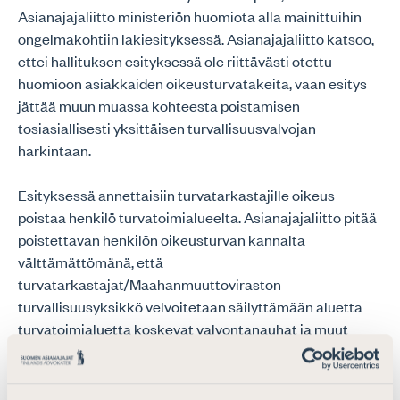
Asianajajaliitto ministeriön huomiota alla mainittuihin
ongelmakohtiin lakiesityksessä. Asianajajaliitto katsoo,
ettei hallituksen esityksessä ole riittävästi otettu
huomioon asiakkaiden oikeusturvatakeita, vaan esitys
jättää muun muassa kohteesta poistamisen
tosiasiallisesti yksittäisen turvallisuusvalvojan
harkintaan.
Esityksessä annettaisiin turvatarkastajille oikeus
poistaa henkilö turvatoimialueelta. Asianajajaliitto pitää
poistettavan henkilön oikeusturvan kannalta
välttämättömänä, että
turvatarkastajat/Maahanmuuttoviraston
turvallisuusyksikkö velvoitetaan säilyttämään aluetta
turvatoimialuetta koskevat valvontanauhat ja muut
tiedot tietyn vähimmäisajan. Näin turvataan kohteena
olevan henkilön mahdollisuus kannella
poistamistoimesta, mikäli toimenpide on samalla