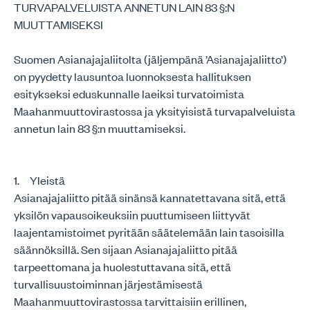
TURVAPALVELUISTA ANNETUN LAIN 83 §:N
MUUTTAMISEKSI
Suomen Asianajajaliitolta (jäljempänä ’Asianajajaliitto’)
on pyydetty lausuntoa luonnoksesta hallituksen
esitykseksi eduskunnalle laeiksi turvatoimista
Maahanmuuttovirastossa ja yksityisistä turvapalveluista
annetun lain 83 §:n muuttamiseksi.
1. Yleistä
Asianajajaliitto pitää sinänsä kannatettavana sitä, että
yksilön vapausoikeuksiin puuttumiseen liittyvät
laajentamistoimet pyritään säätelemään lain tasoisilla
säännöksillä. Sen sijaan Asianajajaliitto pitää
tarpeettomana ja huolestuttavana sitä, että
turvallisuustoiminnan järjestämisestä
Maahanmuuttovirastossa tarvittaisiin erillinen,