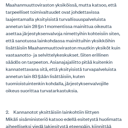
Maahanmuuttoviraston yksiköissä, mutta katsoo, että
tarpeelliset toimivaltuudet ovat johdettavissa
laajentamalla yksityisistä turvallisuuspalveluista
annetun lain 28 §:n 1 momentissa mainittua oikeutta
asettaa järjestyksenvalvoja nimettyihin kohteisiin siten,
että sanotussa lainkohdassa mainittuihin yksikköihin
lisättäisiin Maahanmuuttoviraston muutkin yksiköt kuin
vastaanotto- ja selvittelykeskukset. Siten erillinen
säädös on tarpeeton. Asianajajaliitto pitää kuitenkin
kannatettavana sitä, että yksityisistä turvapalveluista
annetun lain 83 §:ään lisättäisiin, kuten
tuomioistuintenkin kohdalla, järjestyksenvalvojille
oikeus suorittaa turvatarkastuksia.
2. Kannanotot yksittäisiin lainkohtiin liittyen
Mikäli sisäministeriö katsoo edellä esitetystä huolimatta
aiheelliseksi viedä lakiesitystä eteenpäin, kiinnittää