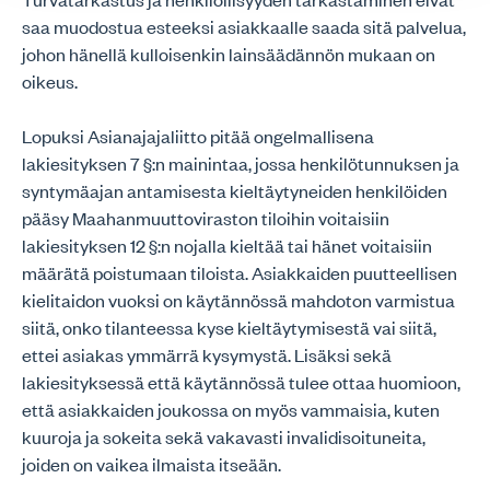
saa muodostua esteeksi asiakkaalle saada sitä palvelua,
johon hänellä kulloisenkin lainsäädännön mukaan on
oikeus.
Lopuksi Asianajajaliitto pitää ongelmallisena
lakiesityksen 7 §:n mainintaa, jossa henkilötunnuksen ja
syntymäajan antamisesta kieltäytyneiden henkilöiden
pääsy Maahanmuuttoviraston tiloihin voitaisiin
lakiesityksen 12 §:n nojalla kieltää tai hänet voitaisiin
määrätä poistumaan tiloista. Asiakkaiden puutteellisen
kielitaidon vuoksi on käytännössä mahdoton varmistua
siitä, onko tilanteessa kyse kieltäytymisestä vai siitä,
ettei asiakas ymmärrä kysymystä. Lisäksi sekä
lakiesityksessä että käytännössä tulee ottaa huomioon,
että asiakkaiden joukossa on myös vammaisia, kuten
kuuroja ja sokeita sekä vakavasti invalidisoituneita,
joiden on vaikea ilmaista itseään.