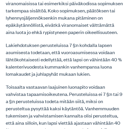
viranomaisissa tai esimerkiksi päiväkodissa sopimuksen
tarkempaa sisältöä. Koko sopimuksen, päätöksen tai
lyhennysjäljennöksenkin mukana pitäminen on
epäkäytännöllistä, eivätkä viranomaiset välttämättä
aina luota jo ehkä rypistyneen paperin oikeellisuuteen.
Lakiehdotuksen perusteluissa 7 §:n kohdalla lapsen
asumisesta todetaan, että vuoroasumisessa voidaan
lähtökohtaisesti edellyttää, että lapsi on vähintään 40 %
kalenterivuodesta kummankin vanhempansa luona
lomakaudet ja juhlapyhät mukaan lukien.
Toisaalta vastaavan laajuinen luonapito voidaan
vahvistaa tapaamisoikeutena. Perusteluissa ei 7 §:n tai 9
a §:n perusteluissa todeta mitään siitä, miksi on
perusteltua pysyttää kaksi käytäntöä. Vanhemmuuden
tukemisen ja vahvistamisen kannalta olisi perusteltua,
että aina silloin, kun lapsi viettää ajastaan vähintään 40