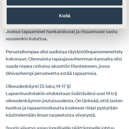
ensimmäisen huoltoriidan yhteydessä ole
ennakoitavissa tulevaisuuden menettelyä. Joskus
Kiellä
aiemmin riitainen tilanne rauhoittuu ja tuomioistuimen
ratkaisu on auktoriteetti, jonka mukaan toimitaan.
Joskus tapaamiset hankaloituvat ja riitaantuvat vasta
vuosienkin kuluttua.
Perustellumpaa olisi uudistaa täytäntöönpanomenettely
kokonaan. Olennaista tapaajavanhemman kannalta olisi
saada nopea ratkaisu akuuttiin tilanteeseen, jossa
lähivanhempi perusteetta estää tapaamisia.
Oikeudenkäynti (3. luku; 14-17 §)
Lapsenhuoltolakiin ehdotetaan lisättäväksi uusi 14 b §
oikeudenkäynnin joutuisuudesta. On tärkeää, että lasten
huoltoa ja tapaamisoikeutta koskevat riidat pystytään
käsittelemään ilman tarpeetonta viivytystä.
Suurin viivytys asian lopulliselle päättämiselle johtuu