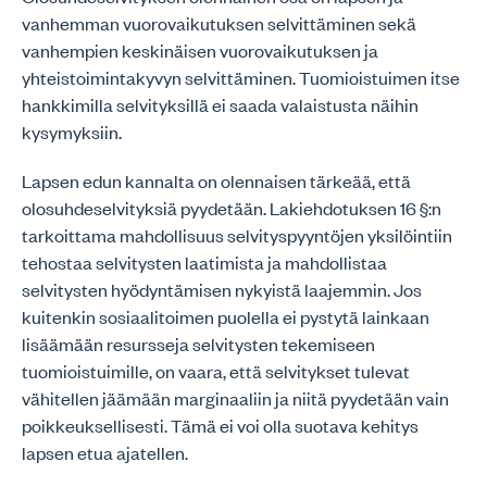
vanhemman vuorovaikutuksen selvittäminen sekä
vanhempien keskinäisen vuorovaikutuksen ja
yhteistoimintakyvyn selvittäminen. Tuomioistuimen itse
hankkimilla selvityksillä ei saada valaistusta näihin
kysymyksiin.
Lapsen edun kannalta on olennaisen tärkeää, että
olosuhdeselvityksiä pyydetään. Lakiehdotuksen 16 §:n
tarkoittama mahdollisuus selvityspyyntöjen yksilöintiin
tehostaa selvitysten laatimista ja mahdollistaa
selvitysten hyödyntämisen nykyistä laajemmin. Jos
kuitenkin sosiaalitoimen puolella ei pystytä lainkaan
lisäämään resursseja selvitysten tekemiseen
tuomioistuimille, on vaara, että selvitykset tulevat
vähitellen jäämään marginaaliin ja niitä pyydetään vain
poikkeuksellisesti. Tämä ei voi olla suotava kehitys
lapsen etua ajatellen.