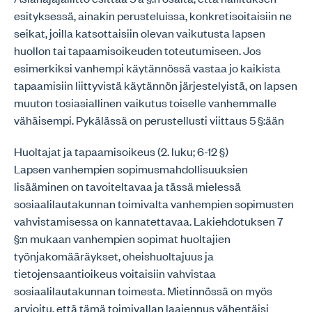
esityksessä, ainakin perusteluissa, konkretisoitaisiin ne
seikat, joilla katsottaisiin olevan vaikutusta lapsen
huollon tai tapaamisoikeuden toteutumiseen. Jos
esimerkiksi vanhempi käytännössä vastaa jo kaikista
tapaamisiin liittyvistä käytännön järjestelyistä, on lapsen
muuton tosiasiallinen vaikutus toiselle vanhemmalle
vähäisempi. Pykälässä on perustellusti viittaus 5 §:ään
Huoltajat ja tapaamisoikeus (2. luku; 6-12 §)
Lapsen vanhempien sopimusmahdollisuuksien
lisääminen on tavoiteltavaa ja tässä mielessä
sosiaalilautakunnan toimivalta vanhempien sopimusten
vahvistamisessa on kannatettavaa. Lakiehdotuksen 7
§:n mukaan vanhempien sopimat huoltajien
työnjakomääräykset, oheishuoltajuus ja
tietojensaantioikeus voitaisiin vahvistaa
sosiaalilautakunnan toimesta. Mietinnössä on myös
arvioitu, että tämä toimivallan laajennus vähentäisi