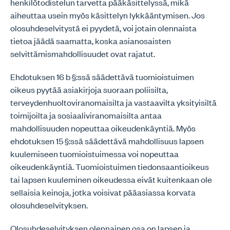
henkilötodistelun tarvetta pääkäsittelyssä, mikä
aiheuttaa usein myös käsittelyn lykkääntymisen. Jos
olosuhdeselvitystä ei pyydetä, voi jotain olennaista
tietoa jäädä saamatta, koska asianosaisten
selvittämismahdollisuudet ovat rajatut.
Ehdotuksen 16 b §:ssä säädettävä tuomioistuimen
oikeus pyytää asiakirjoja suoraan poliisilta,
terveydenhuoltoviranomaisilta ja vastaavilta yksityisiltä
toimijoilta ja sosiaaliviranomaisilta antaa
mahdollisuuden nopeuttaa oikeudenkäyntiä. Myös
ehdotuksen 15 §:ssä säädettävä mahdollisuus lapsen
kuulemiseen tuomioistuimessa voi nopeuttaa
oikeudenkäyntiä. Tuomioistuimen tiedonsaantioikeus
tai lapsen kuuleminen oikeudessa eivät kuitenkaan ole
sellaisia keinoja, jotka voisivat pääasiassa korvata
olosuhdeselvityksen.
Olosuhdeselvityksen olennainen osa on lapsen ja