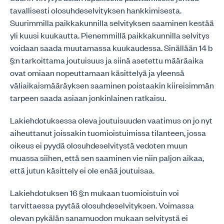
tavallisesti olosuhdeselvityksen hankkimisesta.
Suurimmilla paikkakunnilla selvityksen saaminen kestää
yli kuusi kuukautta. Pienemmillä paikkakunnilla selvitys
voidaan saada muutamassa kuukaudessa. Sinällään 14 b
§:n tarkoittama joutuisuus ja siinä asetettu määräaika
ovat omiaan nopeuttamaan käsittelyä ja yleensä
väliaikaismääräyksen saaminen poistaakin kiireisimmän
tarpeen saada asiaan jonkinlainen ratkaisu.
Lakiehdotuksessa oleva joutuisuuden vaatimus on jo nyt
aiheuttanut joissakin tuomioistuimissa tilanteen, jossa
oikeus ei pyydä olosuhdeselvitystä vedoten muun
muassa siihen, että sen saaminen vie niin paljon aikaa,
että jutun käsittely ei ole enää joutuisaa.
Lakiehdotuksen 16 §:n mukaan tuomioistuin voi
tarvittaessa pyytää olosuhdeselvityksen. Voimassa
olevan pykälän sanamuodon mukaan selvitystä ei