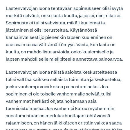
Lastenvalvojan luona tehtävään sopimukseen olisi syytä
merkitä selvästi, onko lasta kuultu, ja jos ei, niin miksi ei.
Sopimusta ei tulisi vahvistaa, mikäli kuulematta
jättäminen ei olisi perusteltua. Käytännössä
kansainvälisesti jo pienenkin lapsen kuuleminen on
useissa maissa välttämättömyys. Vasta, kun lasta on
kuultu, on mahdollista arvioida, onko kuulemiselle ja
lapsen mahdolliselle mielipiteelle annettava painoarvoa.
Lastenvalvojan luona näistä asioista keskusteltaessa
tulisi välttää kaikkea sellaista toimintaa ja keskustelua,
jonka vanhempi voisi kokea painostamiseksi. Jos
sopiminen ei ole toiselle vanhemmalle selvää, tulisi
vanhemmat herkästi ohjata hoitamaan asia
tuomioistuimessa. Jos vanhempi katuu myöhemmin
suostumustaan esimerkiksi huoltajan tehtäviensä
rajaamiseen, on hänen jälkikäteen erittäin vaikea saada
sopimusta muutettua, etenkin kun lakiehdotuksen 12 §:n