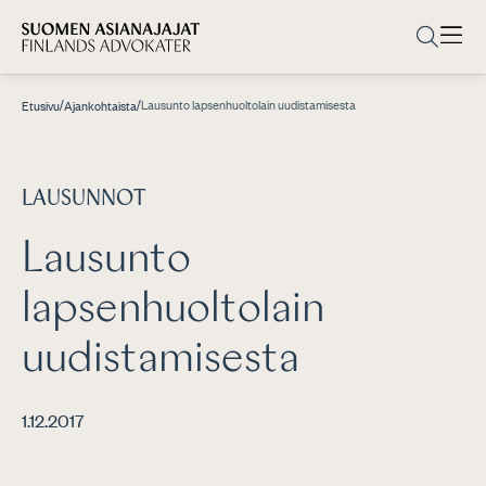
/
/
Lausunto lapsenhuoltolain uudistamisesta
Etusivu
Ajankohtaista
LAUSUNNOT
Lausunto
lapsenhuoltolain
uudistamisesta
1.12.2017