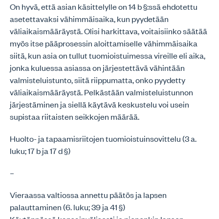
On hyvä, että asian käsittelylle on 14 b §:ssä ehdotettu
asetettavaksi vähimmäisaika, kun pyydetään
väliaikaismääräystä. Olisi harkittava, voitaisiinko säätää
myös itse pääprosessin aloittamiselle vähimmäisaika
siitä, kun asia on tullut tuomioistuimessa vireille eli aika,
jonka kuluessa asiassa on järjestettävä vähintään
valmisteluistunto, siitä riippumatta, onko pyydetty
väliaikaismääräystä. Pelkästään valmisteluistunnon
järjestäminen ja siellä käytävä keskustelu voi usein
supistaa riitaisten seikkojen määrää.
Huolto- ja tapaamisriitojen tuomioistuinsovittelu (3 a.
luku; 17 b ja 17 d §)
–
Vieraassa valtiossa annettu päätös ja lapsen
palauttaminen (6. luku; 39 ja 41 §)