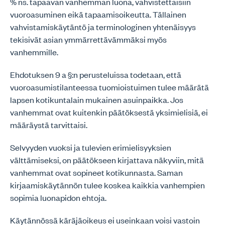
% ns. tapaavan vanhemman luona, vahvistettaisiin
vuoroasuminen eikä tapaamisoikeutta. Tällainen
vahvistamiskäytäntö ja terminologinen yhtenäisyys
tekisivät asian ymmärrettävämmäksi myös
vanhemmille.
Ehdotuksen 9 a §:n perusteluissa todetaan, että
vuoroasumistilanteessa tuomioistuimen tulee määrätä
lapsen kotikuntalain mukainen asuinpaikka. Jos
vanhemmat ovat kuitenkin päätöksestä yksimielisiä, ei
määräystä tarvittaisi.
Selvyyden vuoksi ja tulevien erimielisyyksien
välttämiseksi, on päätökseen kirjattava näkyviin, mitä
vanhemmat ovat sopineet kotikunnasta. Saman
kirjaamiskäytännön tulee koskea kaikkia vanhempien
sopimia luonapidon ehtoja.
Käytännössä käräjäoikeus ei useinkaan voisi vastoin