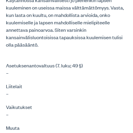
Käytännössä kansainvälisesti jo pienenkin lapsen
kuuleminen on useissa maissa välttämättömyys. Vasta,
kun lasta on kuultu, on mahdollista arvioida, onko
kuulemiselle ja lapsen mahdolliselle mielipiteelle
annettava painoarvoa. Siten varsinkin
kansainvälisluontoisissa tapauksissa kuulemisen tulisi
olla pääsääntö.
Asetuksenantovaltuus (7. luku; 49 §)
–
Liitelait
–
Vaikutukset
–
Muuta