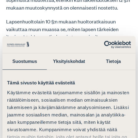
mukaan muutoskynnystä on olennaisesti nostettu.
Lapsenhuoltolain 10 §:n mukaan huoltoratkaisuun
vaikuttaa muun muassa se, miten lapsen tärkeiden
ihmissuhteiden vaaliminen ja tapaamisoikeus
etävanhempaan vastaisuudessa parhaiten toteutuu.
Tämä määräys pitää sisällään myös vanhemman kyvyn
ylläpitää lapsen suhdetta sellaiseen henkilöön, jolla on
Suostumus
Yksityiskohdat
Tietoja
muodostunut lapseen vanhemman kaltainen suhde.
Lapsen ihmissuhteiden turvaaminen on sinällään
Tämä sivusto käyttää evästeitä
tärkeää, mutta sen pitäisi ensisijaisesti tapahtua
Käytämme evästeitä tarjoamamme sisällön ja mainosten
tavanomaisena yhteydenpitona, jota vanhempi omilla
räätälöimiseen, sosiaalisen median ominaisuuksien
toimillaan tukee. Mahdollisuutta vahvistaa
tukemiseen ja kävijämäärämme analysoimiseen. Lisäksi
lakiehdotuksen 9 c §:n tarkoittama tapaamisoikeus
jaamme sosiaalisen median, mainosalan ja analytiikka-
lapselle läheiseen henkilöön, tulisi käyttää hyvin
alan kumppaneillemme tietoja siitä, miten käytät
harkiten. Perusteltua tapaamisoikeuden vahvistaminen
sivustoamme. Kumppanimme voivat yhdistää näitä
voi olla esimerkiksi sellaisessa tilanteessa, jossa lapsella
tietoja muihin tietoihin, joita olet antanut heille tai joita on