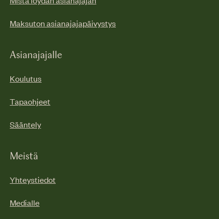
Mistä löydän asianajajan
Maksuton asianajajapäivystys
Asianajajalle
Koulutus
Tapaohjeet
Sääntely
Meistä
Yhteystiedot
Medialle