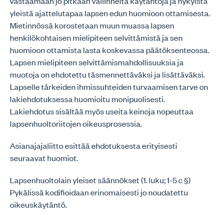
vastaamaan jo pitkään vallinneita käytäntöjä ja nykyistä
yleistä ajattelutapaa lapsen edun huomioon ottamisesta.
Mietinnössä korostetaan muun muassa lapsen
henkilökohtaisen mielipiteen selvittämistä ja sen
huomioon ottamista lasta koskevassa päätöksenteossa.
Lapsen mielipiteen selvittämismahdollisuuksia ja
muotoja on ehdotettu täsmennettäväksi ja lisättäväksi.
Lapselle tärkeiden ihmissuhteiden turvaamisen tarve on
lakiehdotuksessa huomioitu monipuolisesti.
Lakiehdotus sisältää myös useita keinoja nopeuttaa
lapsenhuoltoriitojen oikeusprosessia.
Asianajajaliitto esittää ehdotuksesta erityisesti
seuraavat huomiot.
Lapsenhuoltolain yleiset säännökset (1. luku; 1-5 c §)
Pykälissä kodifioidaan erinomaisesti jo noudatettu
oikeuskäytäntö.