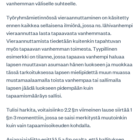
vanhemman väliselle suhteelle.
Työryhmämietinnössä vieraannuttaminen on käsitetty
ennen kaikkea sellaisena ilmiönä, jossa ns. lähivanhempi
vieraannuttaa lasta tapaavasta vanhemmasta.
Vieraannuttamista tiedetään kuitenkin tapahtuvan
myös tapaavan vanhemman toimesta. Tyypillinen
esimerkki on tilanne, jossa tapaava vanhempi haluaa
lapsen muuttavan asumaan hänen luokseen ja muokkaa
tässä tarkoituksessa lapsen mielipidettä muun muassa
mustamaalaamalla toista vanhempaa tai sallimalla
lapsen jäädä luokseen pidempään kuin
tapaamismääräys sallisi.
Tulisi harkita, voitaisiinko 2.2 §:n viimeinen lause siirtää 1
§:n 3 momenttiin, jossa se saisi merkitystä muutoinkin
kuin vain tapaamisoikeuden kohdalla.
Asianajajaliitto esittää 5 a §:n osalta, että hallituksen