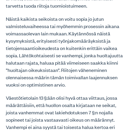
tarvetta tuoda riitoja tuomioistuimeen.
Näistä kaikista seikoista on voitu sopia jo jutun
valmisteluvaiheessa tai myöhemmin prosessin aikana
voimassaolevan lain mukaan. Käytännössä näistä
kysymyksistä, erityisesti työnjakomääräyksistä ja
tietojensaantioikeudesta on kuitenkin erittäin vaikea
sopia. Lähtökohtaisesti se vanhempi, jonka huoltajuutta
halutaan rajata, haluaa pitää viimeiseen saakka kiinni
”huoltajan oikeuksistaan”. Riitojen väheneminen
olennaisessa määrin tämän toimivallan laajennuksen
vuoksi on optimistinen arvio.
Väestötietolain 13 §:ään olisi hyvä ottaa viittaus, jossa
määrättäisiin, että huollon osalta kirjataan ne seikat,
joista vanhemmat ovat lakiehdotuksen 7 §:n nojalla
sopineet tai joista vastaavasti oikeus on määrännyt.
Vanhempi ei aina syystä tai toisesta halua kertoa eri