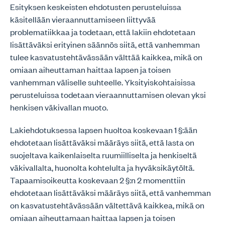
Esityksen keskeisten ehdotusten perusteluissa
käsitellään vieraannuttamiseen liittyvää
problematiikkaa ja todetaan, että lakiin ehdotetaan
lisättäväksi erityinen säännös siitä, että vanhemman
tulee kasvatustehtävässään välttää kaikkea, mikä on
omiaan aiheuttaman haittaa lapsen ja toisen
vanhemman väliselle suhteelle. Yksityiskohtaisissa
perusteluissa todetaan vieraannuttamisen olevan yksi
henkisen väkivallan muoto.
Lakiehdotuksessa lapsen huoltoa koskevaan 1 §:ään
ehdotetaan lisättäväksi määräys siitä, että lasta on
suojeltava kaikenlaiselta ruumiilliselta ja henkiseltä
väkivallalta, huonolta kohtelulta ja hyväksikäytöltä.
Tapaamisoikeutta koskevaan 2 §:n 2 momenttiin
ehdotetaan lisättäväksi määräys siitä, että vanhemman
on kasvatustehtävässään vältettävä kaikkea, mikä on
omiaan aiheuttamaan haittaa lapsen ja toisen