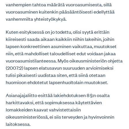
vanhempien tahtoa määrätä vuoroasumisesta, sillä
vuoroasuminen kuitenkin pääsääntöisesti edellyttää
vanhemmilta yhteistyökykyä.
Kuten esityksessä on jo todettu, olisi syytä erittäin
kiireisesti saada aikaan kaikkiin niihin lakeihin, joihin
lapsen konkreettinen asuminen vaikuttaa, muutokset
niin, että mahdolliset taloudelliset edut voidaan jakaa
vuoroasumistilanteessa. Myös oikeusministeriön ohjetta
(2007:2) lapsen elatusavun suuruuden arvioimiseksi
tulisi pikaisesti uudistaa siten, että siinä otetaan
huomioon ehdotetut lapsenhuoltolain muutokset.
Asianajajaliitto esittää lakiehdotuksen 8 §:n osalta
harkittavaksi, että sopimuksessa käytettävien
lomakkeiden kaavat vahvistettaisiin
oikeusministeriössä, ei siis terveyden ja hyvinvoinnin
laitoksessa.