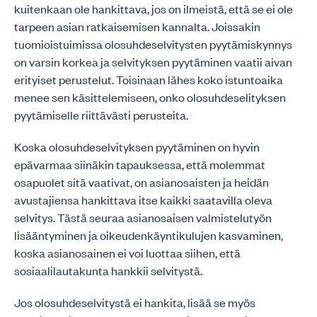
kuitenkaan ole hankittava, jos on ilmeistä, että se ei ole
tarpeen asian ratkaisemisen kannalta. Joissakin
tuomioistuimissa olosuhdeselvitysten pyytämiskynnys
on varsin korkea ja selvityksen pyytäminen vaatii aivan
erityiset perustelut. Toisinaan lähes koko istuntoaika
menee sen käsittelemiseen, onko olosuhdeselityksen
pyytämiselle riittävästi perusteita.
Koska olosuhdeselvityksen pyytäminen on hyvin
epävarmaa siinäkin tapauksessa, että molemmat
osapuolet sitä vaativat, on asianosaisten ja heidän
avustajiensa hankittava itse kaikki saatavilla oleva
selvitys. Tästä seuraa asianosaisen valmistelutyön
lisääntyminen ja oikeudenkäyntikulujen kasvaminen,
koska asianosainen ei voi luottaa siihen, että
sosiaalilautakunta hankkii selvitystä.
Jos olosuhdeselvitystä ei hankita, lisää se myös