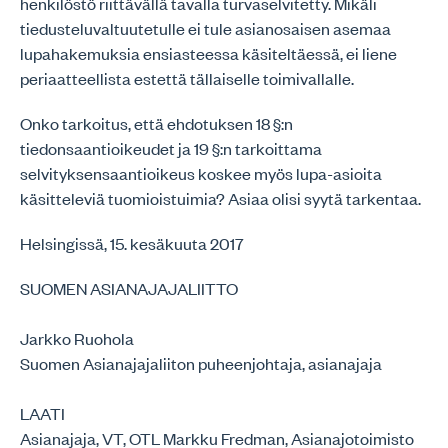
henkilöstö riittävällä tavalla turvaselvitetty. Mikäli
tiedusteluvaltuutetulle ei tule asianosaisen asemaa
lupahakemuksia ensiasteessa käsiteltäessä, ei liene
periaatteellista estettä tällaiselle toimivallalle.
Onko tarkoitus, että ehdotuksen 18 §:n
tiedonsaantioikeudet ja 19 §:n tarkoittama
selvityksensaantioikeus koskee myös lupa-asioita
käsitteleviä tuomioistuimia? Asiaa olisi syytä tarkentaa.
Helsingissä, 15. kesäkuuta 2017
SUOMEN ASIANAJAJALIITTO
Jarkko Ruohola
Suomen Asianajajaliiton puheenjohtaja, asianajaja
LAATI
Asianajaja, VT, OTL Markku Fredman, Asianajotoimisto