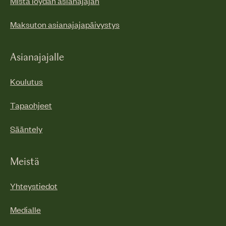
Mistä löydän asianajajan
Maksuton asianajajapäivystys
Asianajajalle
Koulutus
Tapaohjeet
Sääntely
Meistä
Yhteystiedot
Medialle