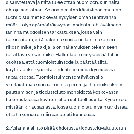
sisällytettävä ja mitä tulee ottaa huomioon, kun näitä
ehtoja asetetaan. Asianajajaliiton käsityksen mukaan
tuomioistuimet kokevat nykyisen oman tehtävänsä
määrittelyn epämääräisyyden johdosta tehtäväkseen
lähinnä muodollisen tarkastuksen, jossa vain
tarkistetaan, että hakemuksessa on lain mukainen
rikosnimike ja hakijalla on hakemuksen tekemiseen
tarvittava virkanimike. Hallituksen esityksessä tulisi
osoittaa, että tuomioistuin todella päättää siitä,
käytetäänkö kyseistä tiedustelukeinoa kyseisessä
tapauksessa. Tuomioistuimen tehtävä on siis
yksitäistapauksessa punnita perus- ja ihmisoikeuksiin
puuttumisen ja tiedustelutoimenpidettä koskevassa
hakemuksessa kuvatun uhan suhteellisuutta. Kyse ei ole
mistään kirjausasiasta, jossa tuomioistuin vain tarkistaa,
että hakemus on niin sanotusti kunnossa.
2. Asianajajaliitto pitää ehdotusta tiedusteluvaltuutetun