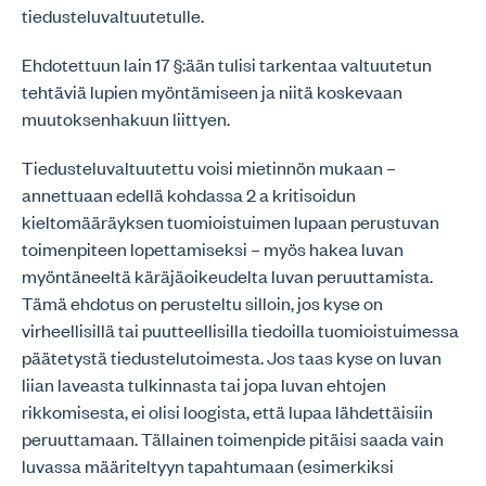
tiedusteluvaltuutetulle.
Ehdotettuun lain 17 §:ään tulisi tarkentaa valtuutetun
tehtäviä lupien myöntämiseen ja niitä koskevaan
muutoksenhakuun liittyen.
Tiedusteluvaltuutettu voisi mietinnön mukaan –
annettuaan edellä kohdassa 2 a kritisoidun
kieltomääräyksen tuomioistuimen lupaan perustuvan
toimenpiteen lopettamiseksi – myös hakea luvan
myöntäneeltä käräjäoikeudelta luvan peruuttamista.
Tämä ehdotus on perusteltu silloin, jos kyse on
virheellisillä tai puutteellisilla tiedoilla tuomioistuimessa
päätetystä tiedustelutoimesta. Jos taas kyse on luvan
liian laveasta tulkinnasta tai jopa luvan ehtojen
rikkomisesta, ei olisi loogista, että lupaa lähdettäisiin
peruuttamaan. Tällainen toimenpide pitäisi saada vain
luvassa määriteltyyn tapahtumaan (esimerkiksi