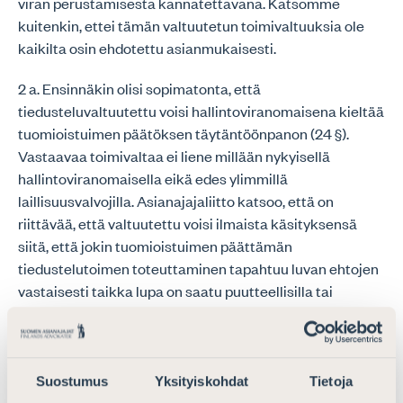
viran perustamisesta kannatettavana. Katsomme
kuitenkin, ettei tämän valtuutetun toimivaltuuksia ole
kaikilta osin ehdotettu asianmukaisesti.
2 a. Ensinnäkin olisi sopimatonta, että
tiedusteluvaltuutettu voisi hallintoviranomaisena kieltää
tuomioistuimen päätöksen täytäntöönpanon (24 §).
Vastaavaa toimivaltaa ei liene millään nykyisellä
hallintoviranomaisella eikä edes ylimmillä
laillisuusvalvojilla. Asianajajaliitto katsoo, että on
riittävää, että valtuutettu voisi ilmaista käsityksensä
siitä, että jokin tuomioistuimen päättämän
tiedustelutoimen toteuttaminen tapahtuu luvan ehtojen
vastaisesti taikka lupa on saatu puutteellisilla tai
virheellisillä tiedoilla. Uskomme, että
tiedusteluviranomainen lopettaa toimenpiteensä
saatuaan tiedokseen tällaisen käsityksen ja ehkä myös
sitä koskevan huomautuksen (26 §). Ei siis ole tarpeen
Suostumus
Yksityiskohdat
Tietoja