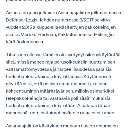
Asiasta on juuri julkaistu Asianajajaliiton julkaisemassa
Defensor Legis -lehden numerossa 3/2017 selvitys
vuoden 2015 alkupuolella käsiteltyjen pakkokeinojen
osalta: Markku Fredman, Pakkokeinoasiat Helsingin
käräjäoikeudessa.
Tilanteen ollessa tämä ei ole syntynyt oikeuskäytäntöä
siitä, missä menee raja perusoikeuksiin puuttumisen
välttämättömyydessä ja tarpeellisuudessa salaisia
tiedonhankintakeinoja käytettäessä. Käytännössä
näyttää siltä, että poliisin omat resurssit ja niiden
kohdentaminen määrittävät sen, milloin esimerkiksi
telepakkokeinoja tai vastaavia poliisilain mukaisia
tiedonhankintakeinoja käytetään. Ainakaan tähän
mennessä tuomioistuimet eivät ole rajaa osoittaneet.
Asianajajaliiton käsityksen mukaan uusien resurssien