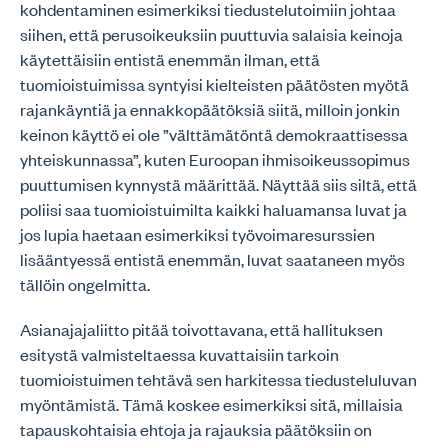
kohdentaminen esimerkiksi tiedustelutoimiin johtaa
siihen, että perusoikeuksiin puuttuvia salaisia keinoja
käytettäisiin entistä enemmän ilman, että
tuomioistuimissa syntyisi kielteisten päätösten myötä
rajankäyntiä ja ennakkopäätöksiä siitä, milloin jonkin
keinon käyttö ei ole ”välttämätöntä demokraattisessa
yhteiskunnassa”, kuten Euroopan ihmisoikeussopimus
puuttumisen kynnystä määrittää. Näyttää siis siltä, että
poliisi saa tuomioistuimilta kaikki haluamansa luvat ja
jos lupia haetaan esimerkiksi työvoimaresurssien
lisääntyessä entistä enemmän, luvat saataneen myös
tällöin ongelmitta.
Asianajajaliitto pitää toivottavana, että hallituksen
esitystä valmisteltaessa kuvattaisiin tarkoin
tuomioistuimen tehtävä sen harkitessa tiedusteluluvan
myöntämistä. Tämä koskee esimerkiksi sitä, millaisia
tapauskohtaisia ehtoja ja rajauksia päätöksiin on