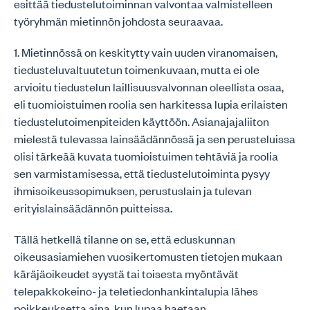
esittää tiedustelutoiminnan valvontaa valmistelleen
työryhmän mietinnön johdosta seuraavaa.
1. Mietinnössä on keskitytty vain uuden viranomaisen,
tiedusteluvaltuutetun toimenkuvaan, mutta ei ole
arvioitu tiedustelun laillisuusvalvonnan oleellista osaa,
eli tuomioistuimen roolia sen harkitessa lupia erilaisten
tiedustelutoimenpiteiden käyttöön. Asianajajaliiton
mielestä tulevassa lainsäädännössä ja sen perusteluissa
olisi tärkeää kuvata tuomioistuimen tehtäviä ja roolia
sen varmistamisessa, että tiedustelutoiminta pysyy
ihmisoikeussopimuksen, perustuslain ja tulevan
erityislainsäädännön puitteissa.
Tällä hetkellä tilanne on se, että eduskunnan
oikeusasiamiehen vuosikertomusten tietojen mukaan
käräjäoikeudet syystä tai toisesta myöntävät
telepakkokeino- ja teletiedonhankintalupia lähes
poikkeuksetta aina, kun lupaa haetaan.