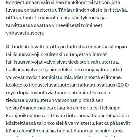
kohdentumaan vain siihen henkilöön tai tahoon, jota
luvassa on tarkoitettu). Tähän nähden olisi siis riittävää,
että valtuutettu voisi ilmaista käsityksensä ja
tarvittaessa saattaa virheellisesti toimineet
virkavastuuseen.
3. Tiedusteluvaltuutettu on tarkoitus rinnastaa ylimpiin
laillisuusvalvojiin kuitenkin siten, että ylimmät
laillisuusvalvojat valvoisivat tiedusteluvaltuutettua.
Laillisuusvalvojat (esimerkiksi tietosuojavaltuutettu)
valvovat myös tuomioistuimia. Mietinnöstä ei ilmene,
koskeeko tiedusteluvaltuutetun tarkastusvaltuus (20 §)
myös lupia myöntäviä tuomioistuimia. Onko siis
tiedusteluvaltuutetun valvonnan piirissä sen
selvittäminen, noudatetaanko esimerkiksi Helsingin
käräjäoikeudessa riittävää tietoturvaa tiedusteluasioita
käsiteltäessä tai onko siellä varmistettu, ketkä pääsevät
käsittelemään salaisia tiedustelutietoja ja onko tämä