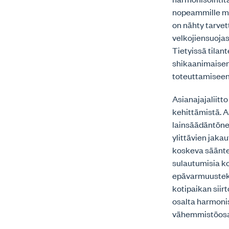
nopeammille me
on nähty tarve
velkojiensuojas
Tietyissä tilan
shikaanimaisen
toteuttamiseen 
Asianajajaliitt
kehittämistä. A
lainsäädäntöneu
ylittävien jaka
koskeva sääntel
sulautumisia ko
epävarmuustekij
kotipaikan siirt
osalta harmonis
vähemmistöosa