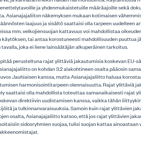
nettelytavoille ja yhdenmukaistetuille määräajoille sekä dok
tta. Asianajajaliiton näkemyksen mukaan kotimaisen vähemmis
äännösten laajuus ja sisältö saattaisi olla tarpeen uudelleen ar
teissa mm. velkojiensuojan kattavuus voi mahdollistaa oikeude
 käytöksen, tai antaa korostuneesti mahdollisuuden puuttua jä
tavalla, joka ei liene lainsäätäjän alkuperäinen tarkoitus.
o pitää perusteltuna rajat ylittäviä jakautumisia koskevan EU-s
sianajajaliitto on kohdan 3.2 alakohtineen osalta pääosin sam
vos Jauhiaisen kanssa, mutta Asianajajaliitto haluaa korostaa
utumisen harmonisointitarpeen olennaisuutta. Rajat ylittäviä j
y saattaisi olla mahdollista toteuttaa samanaikaisesti rajat yli
skevan direktiivin uudistamisen kanssa, vaikka tähän liittyykin
öitä ja tulkinnanvaraisuuksia. Samoin kuin rajat ylittävien ja
ojen osalta, Asianajajaliitto katsoo, että jos rajat ylittävien ja
oitaisiin sidosryhmien suojaa, tulisi suojan kattaa ainoastaan v
kkeenomistajat.