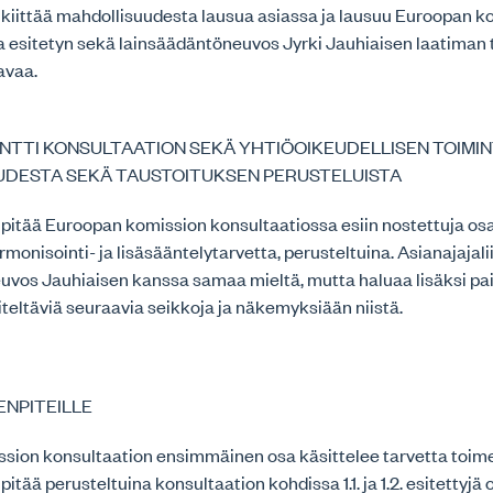
o kiittää mahdollisuudesta lausua asiassa ja lausuu Euroopan 
a esitetyn sekä lainsäädäntöneuvos Jyrki Jauhiaisen laatiman
avaa.
ENTTI KONSULTAATION SEKÄ YHTIÖOIKEUDELLISEN TOIM
UDESTA SEKÄ TAUSTOITUKSEN PERUSTELUISTA
o pitää Euroopan komission konsultaatiossa esiin nostettuja osa-
monisointi- ja lisäsääntelytarvetta, perusteltuina. Asianajajali
uvos Jauhiaisen kanssa samaa mieltä, mutta haluaa lisäksi pai
eltäviä seuraavia seikkoja ja näkemyksiään niistä.
ENPITEILLE
sion konsultaation ensimmäinen osa käsittelee tarvetta toimen
 pitää perusteltuina konsultaation kohdissa 1.1. ja 1.2. esitettyjä 