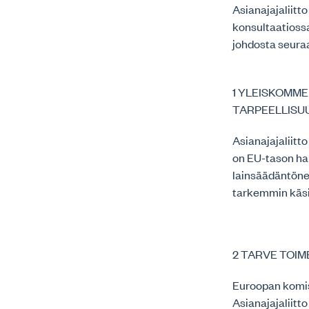
Asianajajaliitt
konsultaatioss
johdosta seura
1 YLEISKOMM
TARPEELLISU
Asianajajaliitt
on EU-tason har
lainsäädäntöne
tarkemmin käsit
2 TARVE TOIM
Euroopan komis
Asianajajaliitto