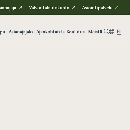
ianajaja
Valvontalautakunta
Asiointipalvelu
FI
apu
Asianajajaksi
Koulutus
Meistä
Ajankohtaista