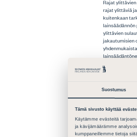
Rajat ylittävie
rajat ylittäviä
kuitenkaan tark
lainsäädännön p
ylittävien sula
jakautumisien o
yhdenmukaista, 
lainsäädäntöneu
koskeva sääntel
direktiivin sov
Asianajajaliitt
Suostumus
ylittäviä toimi
tulisi olla EU:s
prosessi, sillä
Tämä sivusto käyttää eväste
muuttumisen ka
Käytämme evästeitä tarjoama
koskevalle sää
ja kävijämäärämme analysoim
markkinamuutost
kumppaneillemme tietoja siitä