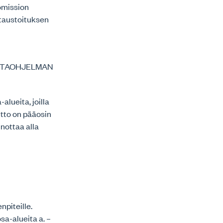
komission
 taustoituksen
INTAOHJELMAN
alueita, joilla
itto on pääosin
nottaa alla
piteille.
osa-alueita a. –