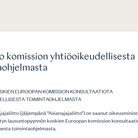
o komission yhtiöoikeudellisesta
aohjelmasta
SKIEN EUROOPAN KOMISSION KONSULTAATIOTA
ELLISESTA TOIMINTAOHJELMASTA
jaliitto (jäljempänä ”Asianajajaliitto”) on saanut oikeusminist
ätyn lausuntopyynnön koskien Euroopan komission konsultaati
sesta toimintaohjelmasta.