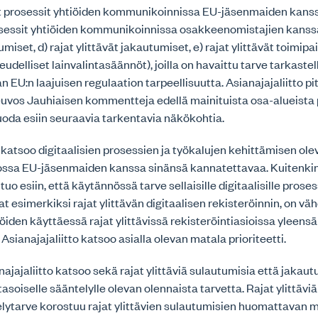
iset prosessit yhtiöiden kommunikoinnissa EU-jäsenmaiden kanss
osessit yhtiöiden kommunikoinnissa osakkeenomistajien kanssa,
umiset, d) rajat ylittävät jakautumiset, e) rajat ylittävät toimipa
eudelliset lainvalintasäännöt), joilla on havaittu tarve tarkastel
n EU:n laajuisen regulaation tarpeellisuutta. Asianajajaliitto pi
uvos Jauhiaisen kommentteja edellä mainituista osa-alueista 
oda esiin seuraavia tarkentavia näkökohtia.
o katsoo digitaalisien prosessien ja työkalujen kehittämisen ole
ssa EU-jäsenmaiden kanssa sinänsä kannatettavaa. Kuitenki
 tuo esiin, että käytännössä tarve sellaisille digitaalisille proses
at esimerkiksi rajat ylittävän digitaalisen rekisteröinnin, on 
öiden käyttäessä rajat ylittävissä rekisteröintiasioissa yleensä 
 Asianajajaliitto katsoo asialla olevan matala prioriteetti.
najajaliitto katsoo sekä rajat ylittäviä sulautumisia että jakau
asoiselle sääntelylle olevan olennaista tarvetta. Rajat ylittävi
lytarve korostuu rajat ylittävien sulautumisien huomattavan m