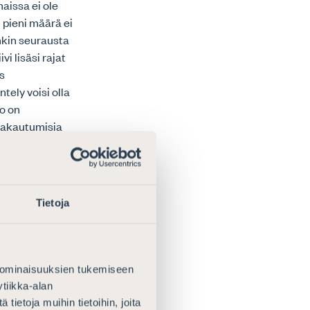
aissa ei ole
 pieni määrä ei
inkin seurausta
i lisäsi rajat
ös
tely voisi olla
to on
 jakautumisia
 koskevan
arve rajat
Tietoja
alle sääntelylle
kyisin kallis
iöksi
 että asiaa
 ominaisuuksien tukemiseen
maan
tiikka-alan
 sen valtion
ietoja muihin tietoihin, joita