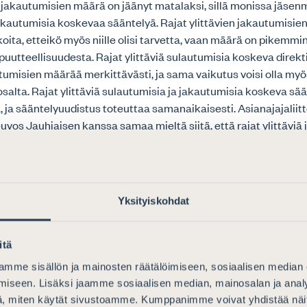
n jakautumisien määrä on jäänyt matalaksi, sillä monissa jäsenm
 jakautumisia koskevaa sääntelyä. Rajat ylittävien jakautumisien
oita, etteikö myös niille olisi tarvetta, vaan määrä on pikemm
uutteellisuudesta. Rajat ylittäviä sulautumisia koskeva direktiiv
utumisien määrää merkittävästi, ja sama vaikutus voisi olla my
salta. Rajat ylittäviä sulautumisia ja jakautumisia koskeva sään
ja sääntelyuudistus toteuttaa samanaikaisesti. Asianajajaliit
vos Jauhiaisen kanssa samaa mieltä siitä, että rajat ylittäviä
y voitaisiin toteuttaa esimerkiksi rajat ylittäviä sulautumisia
eltamisalaa laajentamalla.
o jakaa lainsäädäntöneuvos Jauhiaisen näkemyksen siitä, että t
Yksityiskohdat
paikan siirtoa sekä yhtiöoikeudellisia lainvalintasääntöjä koskev
sa korkealle priorisoitavaa. Rajat ylittävä toimipaikan siirto on ny
 se käytännössä toteutetaan joko sulautumisen tai eurooppayht
itä
utta. Euroopan komission aiemmista konsultaatioista käy ilmi,
mme sisällön ja mainosten räätälöimiseen, sosiaalisen median
ntelylle on merkittävä tarve – yhtiöt haluavat kyetä mukautta
iseen. Lisäksi jaamme sosiaalisen median, mainosalan ja analy
en edellyttämällä tavalla sijaintiansa ja rakennettaan valiten
, miten käytät sivustoamme. Kumppanimme voivat yhdistää näitä t