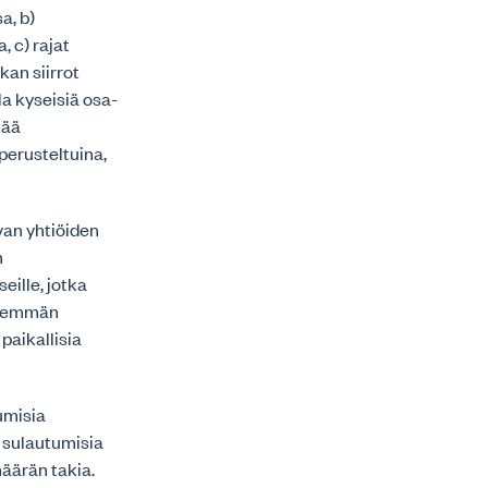
a, b)
 c) rajat
ikan siirrot
la kyseisiä osa-
tää
perusteltuina,
van yhtiöiden
n
seille, jotka
vähemmän
paikallisia
tumisia
ä sulautumisia
äärän takia.