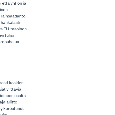
 että yhtiön ja
lisen
n lainsäädäntö
i hankalasti
va EU-tasoinen
n tulisi
uoropuhelua
isesti koskien
jat ylittäviä
ioineen osalta
jajaliitto
tyy korostunut
myös