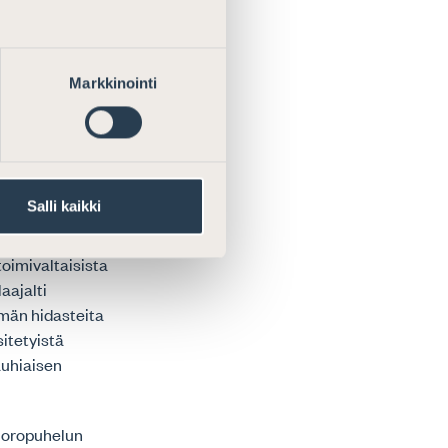
jaliiton mukaan
tä
valintasäännön
Markkinointi
AREN AIKANA
Salli kaikki
alujen käyttöä
, jotka ovat
oimivaltaisista
aajalti
mmän hidasteita
sitetyistä
auhiaisen
vuoropuhelun