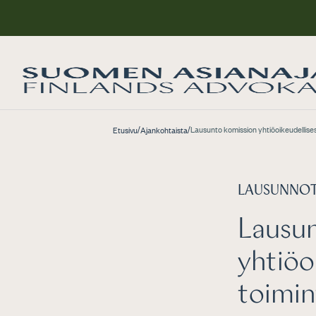
/
/
Lausunto komission yhtiöoikeudellise
Etusivu
Ajankohtaista
LAUSUNNO
Lausun
yhtiöo
toimin