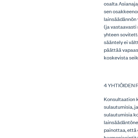
osalta Asianajaj
sen osakkeenomi
lainsäädännön 
(ja vastaavasti
yhteen sovitet
sääntely ei väl
päättää vapaast
koskevista seik
4 YHTIÖIDEN 
Konsultaation k
sulautumisia, ja
sulautumisia ko
lainsäädäntöneu
painottaa, että
harmonisointit