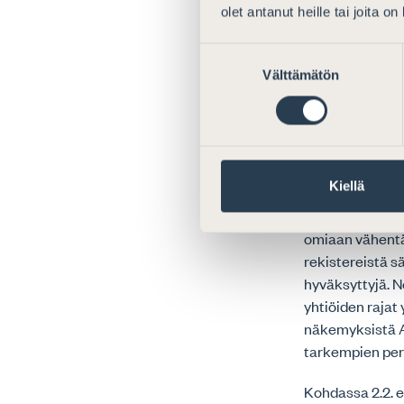
lainsäädännön, 
olet antanut heille tai joita o
yhtiöoikeudelli
epävarmuutta, 
Suostumuksen
ja ns. real sea
Välttämätön
valinta
3 DIGITAALIS
Kiellä
Konsultaation t
yhtiön elinkaare
omiaan vähentäm
rekistereistä sä
hyväksyttyjä. N
yhtiöiden rajat y
näkemyksistä A
tarkempien per
Kohdassa 2.2. e