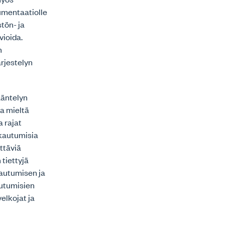
umentaatiolle
tön- ja
vioida.
n
rjestelyn
ääntelyn
aa mieltä
 rajat
akautumisia
ttäviä
 tiettyjä
kautumisen ja
kautumisien
elkojat ja