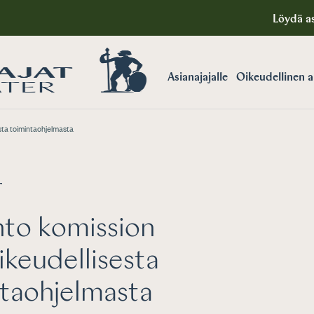
Löydä as
Asianajajalle
Oikeudellinen 
sta toimintaohjelmasta
T
to komission
ikeudellisesta
taohjelmasta