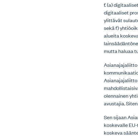
f. (a) digitaal
digitaaliset pr
ylittävät sulaut
sekä f) yhtiöoik
alueita koskeva
lainsäädäntöne
mutta haluaa tu
Asianajajaliitt
kommunikaatio
Asianajajaliitto
mahdollistaisiv
olennainen yhti
avustajia. Siten
Sen sijaan Asia
koskevalle EU-t
koskeva säänte