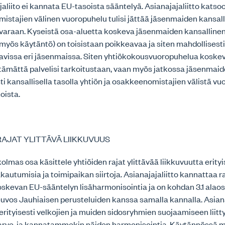
aliito ei kannata EU-tasoista sääntelyä. Asianajajaliitto katsoo,
stajien välinen vuoropuhelu tulisi jättää jäsenmaiden kansal
varaan. Kyseistä osa-aluetta koskeva jäsenmaiden kansalline
 myös käytäntö) on toisistaan poikkeavaa ja siten mahdollisest
tavissa eri jäsenmaissa. Siten yhtiökokousvuoropuhelua koske
ttämättä palvelisi tarkoitustaan, vaan myös jatkossa jäsenmaide
i kansallisella tasolla yhtiön ja osakkeenomistajien välistä v
oista.
RAJAT YLITTÄVÄ LIIKKUVUUS
olmas osa käsittele yhtiöiden rajat ylittävää liikkuvuutta erity
kautumisia ja toimipaikan siirtoja. Asianajajaliitto kannattaa ra
skevan EU-sääntelyn lisäharmonisointia ja on kohdan 3.1 alaos
vos Jauhiaisen perusteluiden kanssa samalla kannalla. Asiana
 erityisesti velkojien ja muiden sidosryhmien suojaamiseen liit
arve, ja kannatammekin näiden harmonisointia. Käytännössä 