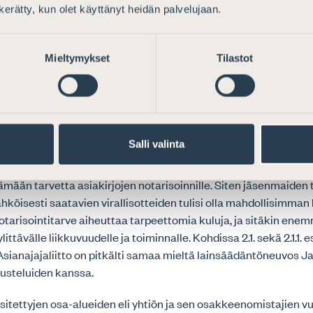
joka parhaiten vastaa yhtiön sen hetkisiin tarpeisiin. Asianaja
n kerätty, kun olet käyttänyt heidän palvelujaan.
sta lainvalintaa koskeva sääntely olisi omiaan lieventämään si
mikä nykyisin kytkeytyy etenkin rekisteröidyn kotipaikan lain
t -teorian mukaisen lainvalintasäännön soveltamiseen.
Mieltymykset
Tilastot
IEN PROSESSIEN JA TYÖKALUJEN KÄYTTÖ YHTIÖN ELINKA
Salli valinta
oinen osa käsittelee erilaisien digitaalisien prosessien ja työk
n aikana. Asianajajaliitto kannattaa erityisesti sellaisia toimia
ään tarvetta asiakirjojen notarisoinnille. Siten jäsenmaiden t
hköisesti saatavien virallisotteiden tulisi olla mahdollisimman l
otarisointitarve aiheuttaa tarpeettomia kuluja, ja sitäkin ene
littävälle liikkuvuudelle ja toiminnalle. Kohdissa 2.1. sekä 2.1.1. e
sianajajaliitto on pitkälti samaa mieltä lainsäädäntöneuvos J
usteluiden kanssa.
sitettyjen osa-alueiden eli yhtiön ja sen osakkeenomistajien 