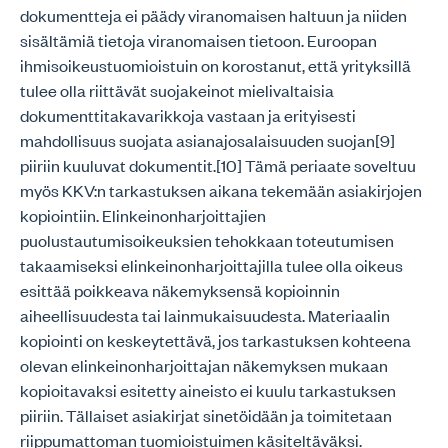
dokumentteja ei päädy viranomaisen haltuun ja niiden
sisältämiä tietoja viranomaisen tietoon. Euroopan
ihmisoikeustuomioistuin on korostanut, että yrityksillä
tulee olla riittävät suojakeinot mielivaltaisia
dokumenttitakavarikkoja vastaan ja erityisesti
mahdollisuus suojata asianajosalaisuuden suojan[9]
piiriin kuuluvat dokumentit.[10] Tämä periaate soveltuu
myös KKV:n tarkastuksen aikana tekemään asiakirjojen
kopiointiin. Elinkeinonharjoittajien
puolustautumisoikeuksien tehokkaan toteutumisen
takaamiseksi elinkeinonharjoittajilla tulee olla oikeus
esittää poikkeava näkemyksensä kopioinnin
aiheellisuudesta tai lainmukaisuudesta. Materiaalin
kopiointi on keskeytettävä, jos tarkastuksen kohteena
olevan elinkeinonharjoittajan näkemyksen mukaan
kopioitavaksi esitetty aineisto ei kuulu tarkastuksen
piiriin. Tällaiset asiakirjat sinetöidään ja toimitetaan
riippumattoman tuomioistuimen käsiteltäväksi.