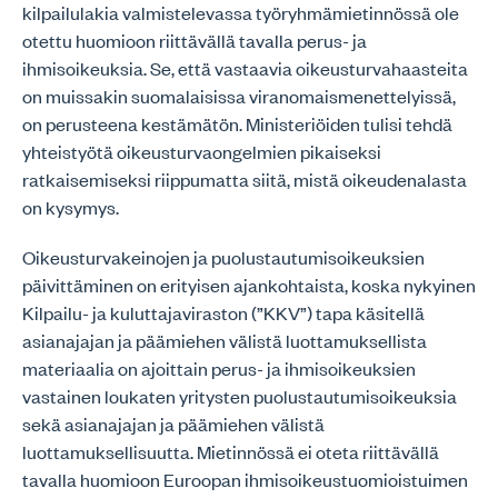
kilpailulakia valmistelevassa työryhmämietinnössä ole
otettu huomioon riittävällä tavalla perus- ja
ihmisoikeuksia. Se, että vastaavia oikeusturvahaasteita
on muissakin suomalaisissa viranomaismenettelyissä,
on perusteena kestämätön. Ministeriöiden tulisi tehdä
yhteistyötä oikeusturvaongelmien pikaiseksi
ratkaisemiseksi riippumatta siitä, mistä oikeudenalasta
on kysymys.
Oikeusturvakeinojen ja puolustautumisoikeuksien
päivittäminen on erityisen ajankohtaista, koska nykyinen
Kilpailu- ja kuluttajaviraston (”KKV”) tapa käsitellä
asianajajan ja päämiehen välistä luottamuksellista
materiaalia on ajoittain perus- ja ihmisoikeuksien
vastainen loukaten yritysten puolustautumisoikeuksia
sekä asianajajan ja päämiehen välistä
luottamuksellisuutta. Mietinnössä ei oteta riittävällä
tavalla huomioon Euroopan ihmisoikeustuomioistuimen