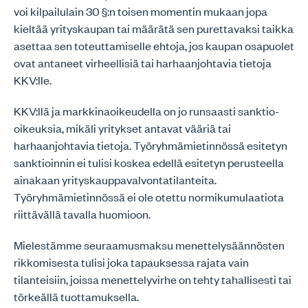
voi kilpailulain 30 §:n toisen momentin mukaan jopa
kieltää yrityskaupan tai määrätä sen purettavaksi taikka
asettaa sen toteuttamiselle ehtoja, jos kaupan osapuolet
ovat antaneet virheellisiä tai harhaanjohtavia tietoja
KKV:lle.
KKV:llä ja markkinaoikeudella on jo runsaasti sanktio-
oikeuksia, mikäli yritykset antavat vääriä tai
harhaanjohtavia tietoja. Työryhmämietinnössä esitetyn
sanktioinnin ei tulisi koskea edellä esitetyn perusteella
ainakaan yrityskauppavalvontatilanteita.
Työryhmämietinnössä ei ole otettu normikumulaatiota
riittävällä tavalla huomioon.
Mielestämme seuraamusmaksu menettelysäännösten
rikkomisesta tulisi joka tapauksessa rajata vain
tilanteisiin, joissa menettelyvirhe on tehty tahallisesti tai
törkeällä tuottamuksella.