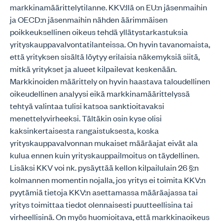
markkinamäärittelytilanne. KKV:llä on EU:n jäsenmaihin
ja OECD:n jäsenmaihin nähden äärimmäisen
poikkeuksellinen oikeus tehdä yllätystarkastuksia
yrityskauppavalvontatilanteissa. On hyvin tavanomaista,
että yrityksen sisältä löytyy erilaisia näkemyksiä siitä,
mitkä yritykset ja alueet kilpailevat keskenään.
Markkinoiden määrittely on hyvin haastava taloudellinen
oikeudellinen analyysi eikä markkinamäärittelyssä
tehtyä valintaa tulisi katsoa sanktioitavaksi
menettelyvirheeksi. Tältäkin osin kyse olisi
kaksinkertaisesta rangaistuksesta, koska
yrityskauppavalvonnan mukaiset määräajat eivät ala
kulua ennen kuin yrityskauppailmoitus on täydellinen.
Lisäksi KKV voi nk. pysäyttää kellon kilpailulain 26 §:n
kolmannen momentin nojalla, jos yritys ei toimita KKV:n
pyytämiä tietoja KKV:n asettamassa määräajassa tai
yritys toimittaa tiedot olennaisesti puutteellisina tai
virheellisinä. On myös huomioitava, että markkinaoikeus