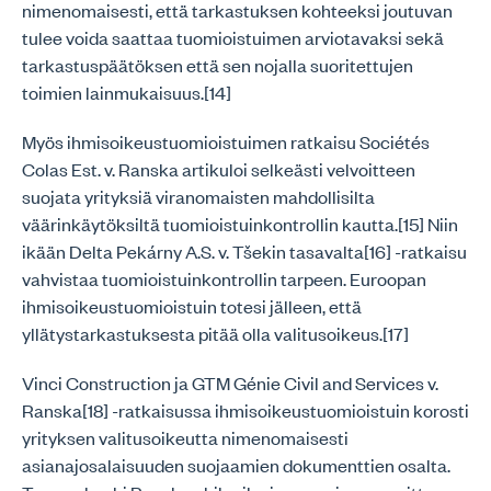
nimenomaisesti, että tarkastuksen kohteeksi joutuvan
tulee voida saattaa tuomioistuimen arviotavaksi sekä
tarkastuspäätöksen että sen nojalla suoritettujen
toimien lainmukaisuus.[14]
Myös ihmisoikeustuomioistuimen ratkaisu Sociétés
Colas Est. v. Ranska artikuloi selkeästi velvoitteen
suojata yrityksiä viranomaisten mahdollisilta
väärinkäytöksiltä tuomioistuinkontrollin kautta.[15] Niin
ikään Delta Pekárny A.S. v. Tšekin tasavalta[16] -ratkaisu
vahvistaa tuomioistuinkontrollin tarpeen. Euroopan
ihmisoikeustuomioistuin totesi jälleen, että
yllätystarkastuksesta pitää olla valitusoikeus.[17]
Vinci Construction ja GTM Génie Civil and Services v.
Ranska[18] -ratkaisussa ihmisoikeustuomioistuin korosti
yrityksen valitusoikeutta nimenomaisesti
asianajosalaisuuden suojaamien dokumenttien osalta.