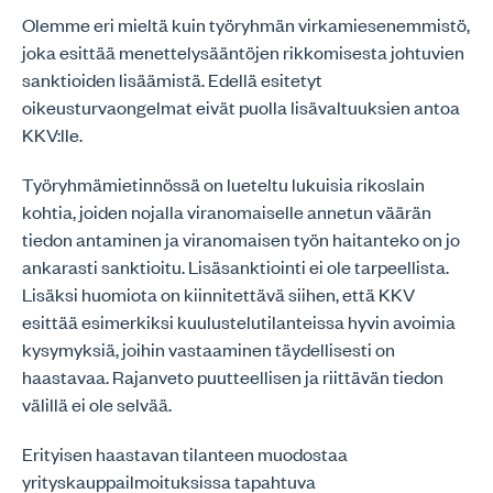
Olemme eri mieltä kuin työryhmän virkamiesenemmistö,
joka esittää menettelysääntöjen rikkomisesta johtuvien
sanktioiden lisäämistä. Edellä esitetyt
oikeusturvaongelmat eivät puolla lisävaltuuksien antoa
KKV:lle.
Työryhmämietinnössä on lueteltu lukuisia rikoslain
kohtia, joiden nojalla viranomaiselle annetun väärän
tiedon antaminen ja viranomaisen työn haitanteko on jo
ankarasti sanktioitu. Lisäsanktiointi ei ole tarpeellista.
Lisäksi huomiota on kiinnitettävä siihen, että KKV
esittää esimerkiksi kuulustelutilanteissa hyvin avoimia
kysymyksiä, joihin vastaaminen täydellisesti on
haastavaa. Rajanveto puutteellisen ja riittävän tiedon
välillä ei ole selvää.
Erityisen haastavan tilanteen muodostaa
yrityskauppailmoituksissa tapahtuva