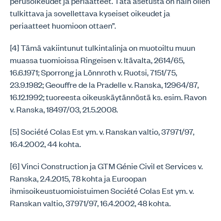
perusoikeudet ja periaatteet. Tätä asetusta on näin ollen
tulkittava ja sovellettava kyseiset oikeudet ja
periaatteet huomioon ottaen”.
[4] Tämä vakiintunut tulkintalinja on muotoiltu muun
muassa tuomioissa Ringeisen v. Itävalta, 2614/65,
16.6.1971; Sporrong ja Lönnroth v. Ruotsi, 7151/75,
23.9.1982; Geouffre de la Pradelle v. Ranska, 12964/87,
16.12.1992; tuoreesta oikeuskäytännöstä ks. esim. Ravon
v. Ranska, 18497/03, 21.5.2008.
[5] Société Colas Est ym. v. Ranskan valtio, 37971/97,
16.4.2002, 44 kohta.
[6] Vinci Construction ja GTM Génie Civil et Services v.
Ranska, 2.4.2015, 78 kohta ja Euroopan
ihmisoikeustuomioistuimen Société Colas Est ym. v.
Ranskan valtio, 37971/97, 16.4.2002, 48 kohta.