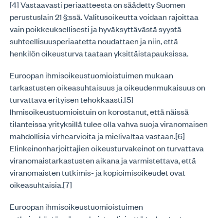
[4] Vastaavasti periaatteesta on säädetty Suomen
perustuslain 21 §:ssä. Valitusoikeutta voidaan rajoittaa
vain poikkeuksellisesti ja hyväksyttävästä syystä
suhteellisuusperiaatetta noudattaen ja niin, että
henkilön oikeusturva taataan yksittäistapauksissa.
Euroopan ihmisoikeustuomioistuimen mukaan
tarkastusten oikeasuhtaisuus ja oikeudenmukaisuus on
turvattava erityisen tehokkaasti.[5]
Ihmisoikeustuomioistuin on korostanut, että näissä
tilanteissa yrityksillä tulee olla vahva suoja viranomaisen
mahdollisia virhearvioita ja mielivaltaa vastaan.[6]
Elinkeinonharjoittajien oikeusturvakeinot on turvattava
viranomaistarkastusten aikana ja varmistettava, että
viranomaisten tutkimis- ja kopioimisoikeudet ovat
oikeasuhtaisia.[7]
Euroopan ihmisoikeustuomioistuimen