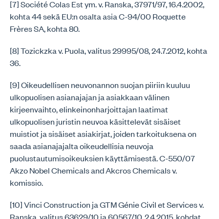
[7] Société Colas Est ym. v. Ranska, 37971/97, 16.4.2002,
kohta 44 sekä EU:n osalta asia C-94/00 Roquette
Frères SA, kohta 80.
[8] Tozickzka v. Puola, valitus 29995/08, 24.7.2012, kohta
36.
[9] Oikeudellisen neuvonannon suojan piiriin kuuluu
ulkopuolisen asianajajan ja asiakkaan välinen
kirjeenvaihto, elinkeinonharjoittajan laatimat
ulkopuolisen juristin neuvoa käsittelevät sisäiset
muistiot ja sisäiset asiakirjat, joiden tarkoituksena on
saada asianajajalta oikeudellisia neuvoja
puolustautumisoikeuksien käyttämisestä. C-550/07
Akzo Nobel Chemicals and Akcros Chemicals v.
komissio.
[10] Vinci Construction ja GTM Génie Civil et Services v.
Ranska, valitus 63629/10 ja 60567/10, 2.4.2015, kohdat