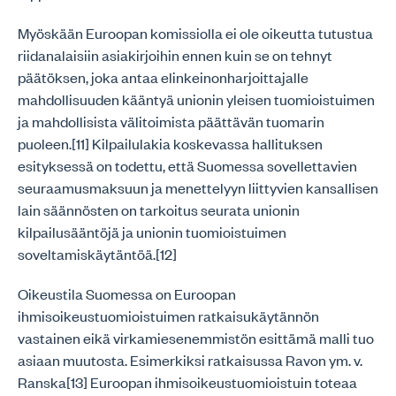
Myöskään Euroopan komissiolla ei ole oikeutta tutustua
riidanalaisiin asiakirjoihin ennen kuin se on tehnyt
päätöksen, joka antaa elinkeinonharjoittajalle
mahdollisuuden kääntyä unionin yleisen tuomioistuimen
ja mahdollisista välitoimista päättävän tuomarin
puoleen.[11] Kilpailulakia koskevassa hallituksen
esityksessä on todettu, että Suomessa sovellettavien
seuraamusmaksuun ja menettelyyn liittyvien kansallisen
lain säännösten on tarkoitus seurata unionin
kilpailusääntöjä ja unionin tuomioistuimen
soveltamiskäytäntöä.[12]
Oikeustila Suomessa on Euroopan
ihmisoikeustuomioistuimen ratkaisukäytännön
vastainen eikä virkamiesenemmistön esittämä malli tuo
asiaan muutosta. Esimerkiksi ratkaisussa Ravon ym. v.
Ranska[13] Euroopan ihmisoikeustuomioistuin toteaa