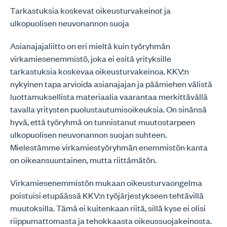
Tarkastuksia koskevat oikeusturvakeinot ja
ulkopuolisen neuvonannon suoja
Asianajajaliitto on eri mieltä kuin työryhmän
virkamiesenemmistö, joka ei esitä yrityksille
tarkastuksia koskevaa oikeusturvakeinoa. KKV:n
nykyinen tapa arvioida asianajajan ja päämiehen välistä
luottamuksellista materiaalia vaarantaa merkittävällä
tavalla yritysten puolustautumisoikeuksia. On sinänsä
hyvä, että työryhmä on tunnistanut muutostarpeen
ulkopuolisen neuvonannon suojan suhteen.
Mielestämme virkamiestyöryhmän enemmistön kanta
on oikeansuuntainen, mutta riittämätön.
Virkamiesenemmistön mukaan oikeusturvaongelma
poistuisi etupäässä KKV:n työjärjestykseen tehtävillä
muutoksilla. Tämä ei kuitenkaan riitä, sillä kyse ei olisi
riippumattomasta ja tehokkaasta oikeussuojakeinosta.