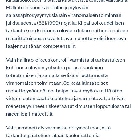
Hallinto-oikeus käsittelee jo nykyään
salassapitokysymyksiä lain viranomaisen toiminnan
julkisuudesta (621/1999) nojalla. Kilpailuoikeudellisen
tarkastuksen kohteena olevien dokumenttien luonteen
määrittämisessä sovellettava menettely olisi luonteva
laajennus tähän kompetenssiin.
Vain hallinto-oikeuskontrolli varmistaisi tarkastuksen
kohteena olevien yritysten perusoikeuksien
toteutumisen ja samalla se lisäisi luottamusta
viranomaisen toimintaan. Selkeät laintasoiset
menettelysäännökset helpottavat myös yksittäisten
virkamiesten päätöksentekoa ja varmistavat, etteivät
menettelyvirheet riskeeraa tutkimusten lopputulosta tai
niiden legitimiteettiä.
Valitusmenettely varmistaa erityisesti sen, että
tarkastuspäätöksen alaan kuulumattomia