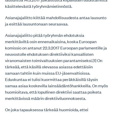
käsittelevästä työryhmämietinnöstä.
Asianajajaliitto kiittää mahdollisuudesta antaa lausunto
ja esittää lausuntonaan seuraavaa.
Asianajajaliitto pitää työryhmän ehdotuksia
merkittäviltä osin ennenaikaisina, koska Euroopan
komissio on antanut 22.3.2017 Euroopan parlamentille ja
neuvostolle ehdotuksen direktiiviksi kansallisten
viranomaisten toimivaltuuksien parantamiseksi.[1] On
tärkeää, että käsillä olevassa asiassa edettäisiin
samaan tahtiin kuin muissa EU-jäsenvaltioissa.
Eduskuntaa ei tulisi kuormittaa peräkkäisillä täysin
samaa asiaa koskevilla lainsäädäntöhankkeilla. On myös
huomioitava, että lopullinen direktiivi saattaa poiketa
merkittävissä määrin direktiiviluonnoksesta.
On joka tapauksessa tärkeää huomioida, ettei