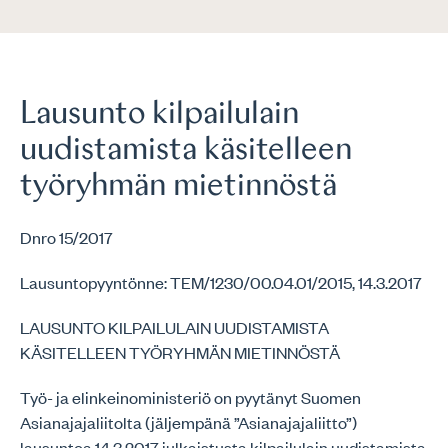
Lausunto kilpailulain
uudistamista käsitelleen
työryhmän mietinnöstä
Dnro 15/2017
Lausuntopyyntönne: TEM/1230/00.04.01/2015, 14.3.2017
LAUSUNTO KILPAILULAIN UUDISTAMISTA
KÄSITELLEEN TYÖRYHMÄN MIETINNÖSTÄ
Työ- ja elinkeinoministeriö on pyytänyt Suomen
Asianajajaliitolta (jäljempänä ”Asianajajaliitto”)
lausuntoa 14.3.2017 julkaistusta kilpailulain uudistamista