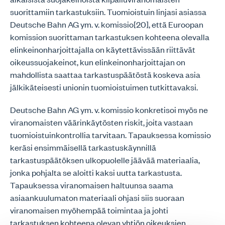
suorittamiin tarkastuksiin. Tuomioistuin linjasi asiassa
Deutsche Bahn AG ym. v. komissio[20], että Euroopan
komission suorittaman tarkastuksen kohteena olevalla
elinkeinonharjoittajalla on käytettävissään riittävät
oikeussuojakeinot, kun elinkeinonharjoittajan on
mahdollista saattaa tarkastuspäätöstä koskeva asia
jälkikäteisesti unionin tuomioistuimen tutkittavaksi.
Deutsche Bahn AG ym. v. komissio konkretisoi myös ne
viranomaisten väärinkäytösten riskit, joita vastaan
tuomioistuinkontrollia tarvitaan. Tapauksessa komissio
keräsi ensimmäisellä tarkastuskäynnillä
tarkastuspäätöksen ulkopuolelle jäävää materiaalia,
jonka pohjalta se aloitti kaksi uutta tarkastusta.
Tapauksessa viranomaisen haltuunsa saama
asiaankuulumaton materiaali ohjasi siis suoraan
viranomaisen myöhempää toimintaa ja johti
tarkastuksen kohteena olevan yhtiön oikeuksien