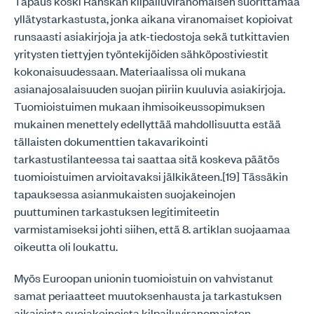
Tapaus koski Ranskan kilpailuviranomaisen suorittamaa
yllätystarkastusta, jonka aikana viranomaiset kopioivat
runsaasti asiakirjoja ja atk-tiedostoja sekä tutkittavien
yritysten tiettyjen työntekijöiden sähköpostiviestit
kokonaisuudessaan. Materiaalissa oli mukana
asianajosalaisuuden suojan piiriin kuuluvia asiakirjoja.
Tuomioistuimen mukaan ihmisoikeussopimuksen
mukainen menettely edellyttää mahdollisuutta estää
tällaisten dokumenttien takavarikointi
tarkastustilanteessa tai saattaa sitä koskeva päätös
tuomioistuimen arvioitavaksi jälkikäteen.[19] Tässäkin
tapauksessa asianmukaisten suojakeinojen
puuttuminen tarkastuksen legitimiteetin
varmistamiseksi johti siihen, että 8. artiklan suojaamaa
oikeutta oli loukattu.
Myös Euroopan unionin tuomioistuin on vahvistanut
samat periaatteet muutoksenhausta ja tarkastuksen
aikaisista suojakeinoista kilpailuviranomaisten