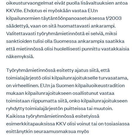
oikeusturvaongelmat eivät puolla lisävaltuuksien antoa
KKV:lle. Ehdotus ei myöskään vastaa EU:n
kilpailunormien täytäntöönpanoasetuksessa 1/2003
säädettyä, vaan on sitä huomattavasti ankarampi.
Valitettavasti työryhmämietinnöstä ei selviä, miksi
sanktioiden tulisi olla Suomessa ankarampia saatikka
että mietinnössä olisi huolellisesti punnittu vastakkaisia
näkemyksiä.
Työryhmämietinnössä esitetty ajatus siitä, että
toimialajärjestö olisi kilpailunrajoitukselle turvasatama,
on virheellinen. EU:n ja Suomen kilpailuoikeustradition
mukaan kilpailunrajoitukseen osallistunut vastaa
toimistaan riippumatta siitä, onko kilpailunrajoitukseen
ryhdytty toimialajärjestön puitteissa tai muutoin.
Kaikissa työryhmämietinnössä esitetyissä
esimerkkitapauksissa KKV olisi voinut tai on tosiasiassa
esittänytkin seuraamusmaksua myös