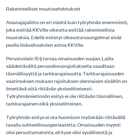
Rakenteelliset muutosehdotukset
Asianajajaliitto on eri mieltä kuin työryhmän enemmistö,
joka esittää KKV:lle oikeutta esittää rakenteellisia
muutoksia. Edellä esitetyt oikeusturvaongelmat eivät
puolla lisävaltuuksien antoa KKV:lle.
Perustuslain 15 § turvaa omaisuuden suojan. Lailla
säädettävältä perusoikeusrajoitukselta vaaditaan
täsmällisyyttä ja tarkkarajaisuutta. Tarkkarajaisuuden
vaatimuksen mukaan rajoituksen olennaisen sisällön on
ilmettävä siitä riittävän yksiselitteisesti.
Työryhmämietinnön esitys ei ole riittävän täsmällinen,
tarkkarajainen eikä yksiselitteinen.
Työryhmän esitys ei ota huomioon myöskään riittävällä
tavalla suhteellisuusperiaatetta. Omaisuuden myynti
olisi peruuttamatonta, eli kyse olisi syvällisestä ja