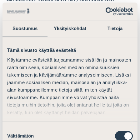
loukkaukseen.[21]
Tarkastuksen jatkaminen KKV:n toimitiloissa
Suostumus
Yksityiskohdat
Tietoja
Toisin kuin työryhmän virkamiesenemmistö,
Asianajajaliitto on sitä mieltä, ettei KKV:n tulisi saada
jatkaa tarkastusta toimitiloissaan ilman tutkittavan
Tämä sivusto käyttää evästeitä
yrityksen lupaa. KKV:n toimitiloissa tapahtuvaan
Käytämme evästeitä tarjoamamme sisällön ja mainosten
tutkintaan liittyy epävarmuustekijöitä, jotka eivät ole
räätälöimiseen, sosiaalisen median ominaisuuksien
hyväksyttäviä. Tutkittavilla yrityksillä ei ole tehokkaita
tukemiseen ja kävijämäärämme analysoimiseen. Lisäksi
oikeussuojakeinoja, jotka varmistaisivat sen, etteivät
jaamme sosiaalisen median, mainosalan ja analytiikka-
KKV:n virkamiehet käy läpi aineistoa ilman tutkittavan
alan kumppaneillemme tietoja siitä, miten käytät
yrityksen edustajan läsnäoloa.
sivustoamme. Kumppanimme voivat yhdistää näitä
tietoja muihin tietoihin, joita olet antanut heille tai joita on
KKV ottaa tarkastusten yhteydessä haltuun
kerätty, kun olet käyttänyt heidän palvelujaan.
suhteettoman paljon asiakirjoja ja
sähköpostikirjeenvaihtoa. Jo nykykäytäntö on
Suostumuksen
kestämätön, koska KKV ottaa haltuunsa esimerkiksi
Välttämätön
valinta