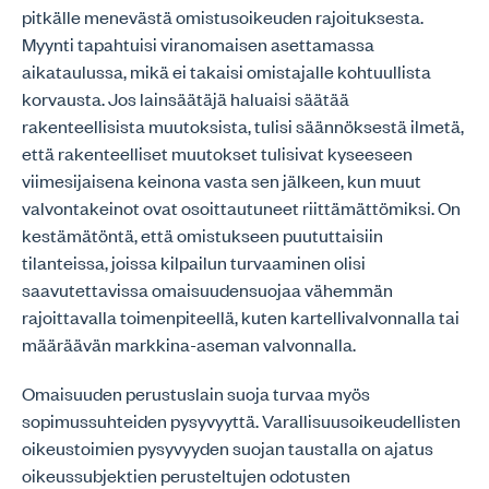
pitkälle menevästä omistusoikeuden rajoituksesta.
Myynti tapahtuisi viranomaisen asettamassa
aikataulussa, mikä ei takaisi omistajalle kohtuullista
korvausta. Jos lainsäätäjä haluaisi säätää
rakenteellisista muutoksista, tulisi säännöksestä ilmetä,
että rakenteelliset muutokset tulisivat kyseeseen
viimesijaisena keinona vasta sen jälkeen, kun muut
valvontakeinot ovat osoittautuneet riittämättömiksi. On
kestämätöntä, että omistukseen puututtaisiin
tilanteissa, joissa kilpailun turvaaminen olisi
saavutettavissa omaisuudensuojaa vähemmän
rajoittavalla toimenpiteellä, kuten kartellivalvonnalla tai
määräävän markkina-aseman valvonnalla.
Omaisuuden perustuslain suoja turvaa myös
sopimussuhteiden pysyvyyttä. Varallisuusoikeudellisten
oikeustoimien pysyvyyden suojan taustalla on ajatus
oikeussubjektien perusteltujen odotusten