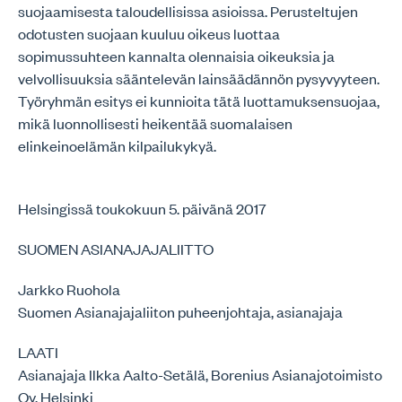
suojaamisesta taloudellisissa asioissa. Perusteltujen
odotusten suojaan kuuluu oikeus luottaa
sopimussuhteen kannalta olennaisia oikeuksia ja
velvollisuuksia sääntelevän lainsäädännön pysyvyyteen.
Työryhmän esitys ei kunnioita tätä luottamuksensuojaa,
mikä luonnollisesti heikentää suomalaisen
elinkeinoelämän kilpailukykyä.
Helsingissä toukokuun 5. päivänä 2017
SUOMEN ASIANAJAJALIITTO
Jarkko Ruohola
Suomen Asianajajaliiton puheenjohtaja, asianajaja
LAATI
Asianajaja Ilkka Aalto-Setälä, Borenius Asianajotoimisto
Oy, Helsinki