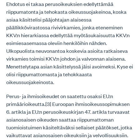
Ehdotus ei takaa perusoikeuksien edellyttämää
riippumatonta ja tehokasta oikeussuojakeinoa, koska
asiaa käsittelisi pääjohtajan alaisessa
päällikkövirastossa rivivirkamies, jonka eteneminen
KKV:n hierarkiassa edellyttää myötäsukaisuutta KKV:n
esimiesasemassa oleviin henkilöihin nähden.
Ulkopuolista neuvonantoa koskevia asioita ratkaiseva
virkamies toimisi KKV:n johdon ja valvonnan alaisena.
Menettelytapa asian käsittelyssä jäisi avoimeksi. Kyse ei
olisi riippumattomasta ja tehokkaasta
oikeussuojakeinosta.
Perus- ja ihmisoikeudet on saatettu osaksi EU:n
primäärioikeutta.[3] Euroopan ihmisoikeussopimuksen
6. artikla ja EU:n perusoikeuskirjan 47. artikla turvaavat
asianosaisen oikeuden saattaa riippumattoman
tuomioistuimen käsiteltäväksi sellaiset päätökset, jotka
vaikuttavat asianosaisen oikeuksiin ja velvollisuuksiin.