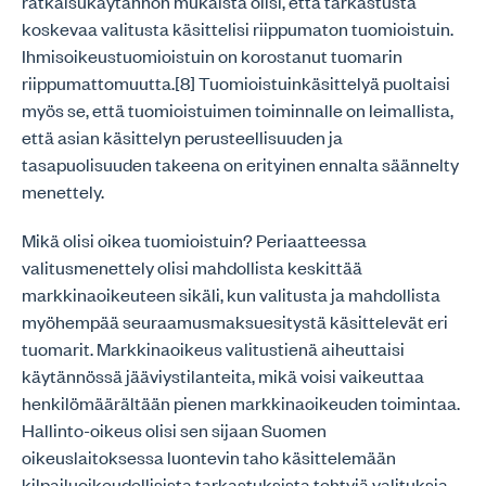
ratkaisukäytännön mukaista olisi, että tarkastusta
koskevaa valitusta käsittelisi riippumaton tuomioistuin.
Ihmisoikeustuomioistuin on korostanut tuomarin
riippumattomuutta.[8] Tuomioistuinkäsittelyä puoltaisi
myös se, että tuomioistuimen toiminnalle on leimallista,
että asian käsittelyn perusteellisuuden ja
tasapuolisuuden takeena on erityinen ennalta säännelty
menettely.
Mikä olisi oikea tuomioistuin? Periaatteessa
valitusmenettely olisi mahdollista keskittää
markkinaoikeuteen sikäli, kun valitusta ja mahdollista
myöhempää seuraamusmaksuesitystä käsittelevät eri
tuomarit. Markkinaoikeus valitustienä aiheuttaisi
käytännössä jääviystilanteita, mikä voisi vaikeuttaa
henkilömäärältään pienen markkinaoikeuden toimintaa.
Hallinto-oikeus olisi sen sijaan Suomen
oikeuslaitoksessa luontevin taho käsittelemään
kilpailuoikeudellisista tarkastuksista tehtyjä valituksia.