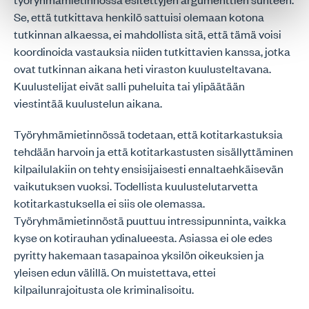
Se, että tutkittava henkilö sattuisi olemaan kotona
tutkinnan alkaessa, ei mahdollista sitä, että tämä voisi
koordinoida vastauksia niiden tutkittavien kanssa, jotka
ovat tutkinnan aikana heti viraston kuulusteltavana.
Kuulustelijat eivät salli puheluita tai ylipäätään
viestintää kuulustelun aikana.
Työryhmämietinnössä todetaan, että kotitarkastuksia
tehdään harvoin ja että kotitarkastusten sisällyttäminen
kilpailulakiin on tehty ensisijaisesti ennaltaehkäisevän
vaikutuksen vuoksi. Todellista kuulustelutarvetta
kotitarkastuksella ei siis ole olemassa.
Työryhmämietinnöstä puuttuu intressipunninta, vaikka
kyse on kotirauhan ydinalueesta. Asiassa ei ole edes
pyritty hakemaan tasapainoa yksilön oikeuksien ja
yleisen edun välillä. On muistettava, ettei
kilpailunrajoitusta ole kriminalisoitu.