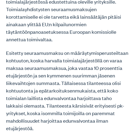
toimialajärjestössä edustettuina oleville yrityksille.
Toimialayhdistysten seuraamusmaksujen
korottamiselle ei ole tarvetta eikä lainsäätäjän pitäisi
ainakaan ylittää EU:n kilpailunormien
täytäntöönpanoasetuksessa Euroopan komissiolle
annettua toimivaltaa.
Esitetty seuraamusmaksu on määräytymisperusteiltaan
kohtuuton, koska harvalla toimialajärjestöllä on varaa
maksaa seuraamusmaksua, joka vastaa 10 prosenttia
etujärjestön ja sen kymmenen suurimman jäsenen
liikevaihtojen summasta. Tällaisessa tilanteessa olisi
kohtuutonta ja epätarkoituksenmukaista, että koko
toimialan laillista edunvalvontaa harjoittava taho
lakkaisi olemasta. Tilanteesta kärsisivät erityisesti pk-
yritykset, koska isommilla toimijoilla on paremmat
mahdollisuudet harjoittaa edunvalvontaa ilman
etujärjestöä.