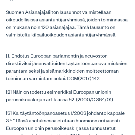
Suomen Asianajajaliiton lausunnot valmistellaan
oikeudellisissa asiantuntijaryhmissä, joiden toiminnassa
on mukana noin 120 asianajajaa. Tämä lausunto on
valmisteltu kilpailuoikeuden asiantuntijaryhmässä.
[1] Ehdotus Euroopan parlamentin ja neuvoston
direktiiviksi jäsenvaltioiden täytäntöönpanovalmiuksien
parantamiseksi ja sisämarkkinoiden moitteettoman
toiminnan varmistamiseksi. COM(2017) 142.
[2] Näin on todettu esimerkiksi Euroopan unionin
perusoikeuskirjan artiklassa 52. (2000/C 364/01).
[3] Ks. täytäntöönpanoasetus 1/2003 johdanto kappale
37: ”Tässä asetuksessa otetaan huomioon erityisesti
Euroopan unionin perusoikeuskirjassa tunnustetut