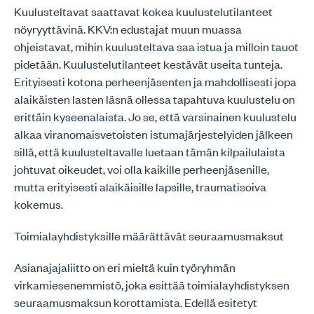
Kuulusteltavat saattavat kokea kuulustelutilanteet
nöyryyttävinä. KKV:n edustajat muun muassa
ohjeistavat, mihin kuulusteltava saa istua ja milloin tauot
pidetään. Kuulustelutilanteet kestävät useita tunteja.
Erityisesti kotona perheenjäsenten ja mahdollisesti jopa
alaikäisten lasten läsnä ollessa tapahtuva kuulustelu on
erittäin kyseenalaista. Jo se, että varsinainen kuulustelu
alkaa viranomaisvetoisten istumajärjestelyiden jälkeen
sillä, että kuulusteltavalle luetaan tämän kilpailulaista
johtuvat oikeudet, voi olla kaikille perheenjäsenille,
mutta erityisesti alaikäisille lapsille, traumatisoiva
kokemus.
Toimialayhdistyksille määrättävät seuraamusmaksut
Asianajajaliitto on eri mieltä kuin työryhmän
virkamiesenemmistö, joka esittää toimialayhdistyksen
seuraamusmaksun korottamista. Edellä esitetyt