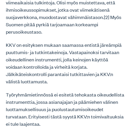
viimeaikaisia tulkintoja. Olisi myös muistettava, että
ihmisoikeussopimukset, jotka ovat viimekätisenä
suojaverkkona, muodostavat vähimmäistason.[2] Myös
Suomen pitää pyrkiä tarjoamaan korkeampi
perusoikeustaso.
KKV on esityksen mukaan saamassa entistä järeämpiä
puuttumis- ja tutkintakeinoja. Vastapainoksi tarvitaan
oikeudellinen instrumentti, jolla keinojen käyttöä
voidaan kontrolloida ja virheitä korjata.
Jälkikäteiskontrolli parantaisi tutkittavien ja KKV:n
välistä luottamusta.
Työryhmämietinnössä ei esitetä tehokasta oikeudellista
instrumenttia, jossa asianajajan ja päämiehen välinen
luottamuksellisuus ja puolustautumisoikeudet
turvataan. Erityisesti tästä syystä KKV:n toimivaltuuksia
ei tule laajentaa.