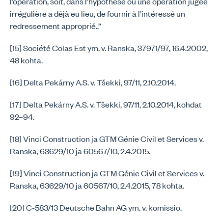
l’opération, soit, dans l’hypothèse où une opération jugée
irrégulière a déjà eu lieu, de fournir à l’intéressé un
redressement approprié..”
[15] Société Colas Est ym. v. Ranska, 37971/97, 16.4.2002,
48 kohta.
[16] Delta Pekárny A.S. v. Tšekki, 97/11, 2.10.2014.
[17] Delta Pekárny A.S. v. Tšekki, 97/11, 2.10.2014, kohdat
92–94.
[18] Vinci Construction ja GTM Génie Civil et Services v.
Ranska, 63629/10 ja 60567/10, 2.4.2015.
[19] Vinci Construction ja GTM Génie Civil et Services v.
Ranska, 63629/10 ja 60567/10, 2.4.2015, 78 kohta.
[20] C-583/13 Deutsche Bahn AG ym. v. komissio.