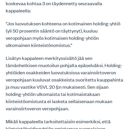
koskevaa kohtaa 3 on täydennetty seuraavalla
kappaleella:
”Jos luovutuksen kohteena on kotimainen holding-yhtiö
(yli 50 prosentin sääntö on täyttynyt), kuuluu
veropohjaan myös kotimaisen holding-yhtiön
ulkomainen kiinteistönomistus.”
Lisätyn kappaleen merkityssisältö jää sen
tämänhetkisen muotoilun pohjalta epäselväksi. Holding-
yhtiöiden osakkeiden luovutuksissa varainsiirtoveron
veropohjaan kuuluvat osakkeista suoritettu kauppahinta
ja muu vastike VSVL 20 §:n mukaisesti. Sen sijaan
holding-yhtiön ulkomaista tai kotimaistakaan
kiinteistöomistusta ei lasketa sellaisenaan mukaan
varainsiirtoveron veropohjaan.
Mikäli kappaleella tarkoitettaisiin esimerkiksi, että
kiinteistöholdingyhtiön omistaman suomalaisen