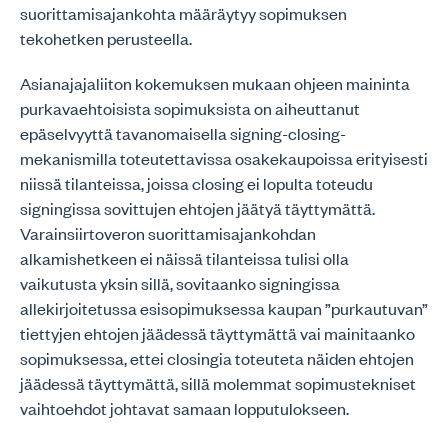
suorittamisajankohta määräytyy sopimuksen
tekohetken perusteella.
Asianajajaliiton kokemuksen mukaan ohjeen maininta
purkavaehtoisista sopimuksista on aiheuttanut
epäselvyyttä tavanomaisella signing-closing-
mekanismilla toteutettavissa osakekaupoissa erityisesti
niissä tilanteissa, joissa closing ei lopulta toteudu
signingissa sovittujen ehtojen jäätyä täyttymättä.
Varainsiirtoveron suorittamisajankohdan
alkamishetkeen ei näissä tilanteissa tulisi olla
vaikutusta yksin sillä, sovitaanko signingissa
allekirjoitetussa esisopimuksessa kaupan ”purkautuvan”
tiettyjen ehtojen jäädessä täyttymättä vai mainitaanko
sopimuksessa, ettei closingia toteuteta näiden ehtojen
jäädessä täyttymättä, sillä molemmat sopimustekniset
vaihtoehdot johtavat samaan lopputulokseen.