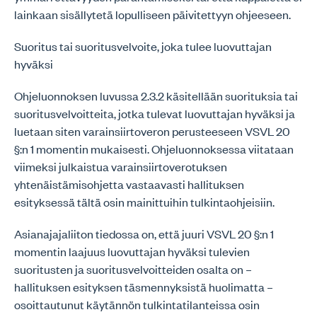
lainkaan sisällytetä lopulliseen päivitettyyn ohjeeseen.
Suoritus tai suoritusvelvoite, joka tulee luovuttajan
hyväksi
Ohjeluonnoksen luvussa 2.3.2 käsitellään suorituksia tai
suoritusvelvoitteita, jotka tulevat luovuttajan hyväksi ja
luetaan siten varainsiirtoveron perusteeseen VSVL 20
§:n 1 momentin mukaisesti. Ohjeluonnoksessa viitataan
viimeksi julkaistua varainsiirtoverotuksen
yhtenäistämisohjetta vastaavasti hallituksen
esityksessä tältä osin mainittuihin tulkintaohjeisiin.
Asianajajaliiton tiedossa on, että juuri VSVL 20 §:n 1
momentin laajuus luovuttajan hyväksi tulevien
suoritusten ja suoritusvelvoitteiden osalta on –
hallituksen esityksen täsmennyksistä huolimatta –
osoittautunut käytännön tulkintatilanteissa osin