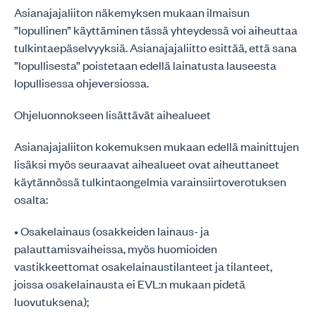
Asianajajaliiton näkemyksen mukaan ilmaisun
”lopullinen” käyttäminen tässä yhteydessä voi aiheuttaa
tulkintaepäselvyyksiä. Asianajajaliitto esittää, että sana
”lopullisesta” poistetaan edellä lainatusta lauseesta
lopullisessa ohjeversiossa.
Ohjeluonnokseen lisättävät aihealueet
Asianajajaliiton kokemuksen mukaan edellä mainittujen
lisäksi myös seuraavat aihealueet ovat aiheuttaneet
käytännössä tulkintaongelmia varainsiirtoverotuksen
osalta:
• Osakelainaus (osakkeiden lainaus- ja
palauttamisvaiheissa, myös huomioiden
vastikkeettomat osakelainaustilanteet ja tilanteet,
joissa osakelainausta ei EVL:n mukaan pidetä
luovutuksena);