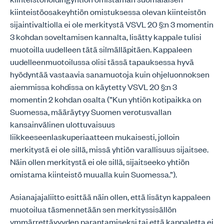
kiinteistöosakeyhtiön omistuksessa olevan kiinteistön
sijaintivaltiolla ei ole merkitystä VSVL 20 §:n 3 momentin
3 kohdan soveltamisen kannalta, lisätty kappale tulisi
muotoilla uudelleen tätä silmälläpitäen. Kappaleen
uudelleenmuotoilussa olisi tässä tapauksessa hyvä
hyödyntää vastaavia sanamuotoja kuin ohjeluonnoksen
aiemmissa kohdissa on käytetty VSVL 20 §:n 3
momentin 2 kohdan osalta (”Kun yhtiön kotipaikka on
Suomessa, määräytyy Suomen verotusvallan
kansainvälinen ulottuvaisuus
liikkeeseenlaskuperiaatteen mukaisesti, jolloin
merkitystä ei ole sillä, missä yhtiön varallisuus sijaitsee.
Näin ollen merkitystä ei ole sillä, sijaitseeko yhtiön
omistama kiinteistö muualla kuin Suomessa.”).
Asianajajaliitto esittää näin ollen, että lisätyn kappaleen
muotoilua täsmennetään sen merkityssisällön
ymmärrettävyyden parantamiseksi tai että kappaletta ei