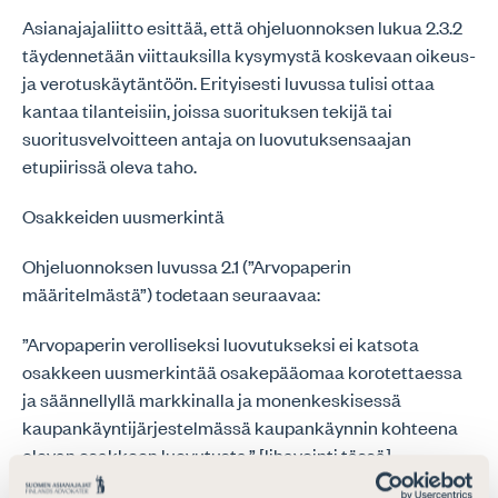
Asianajajaliitto esittää, että ohjeluonnoksen lukua 2.3.2
täydennetään viittauksilla kysymystä koskevaan oikeus-
ja verotuskäytäntöön. Erityisesti luvussa tulisi ottaa
kantaa tilanteisiin, joissa suorituksen tekijä tai
suoritusvelvoitteen antaja on luovutuksensaajan
etupiirissä oleva taho.
Osakkeiden uusmerkintä
Ohjeluonnoksen luvussa 2.1 (”Arvopaperin
määritelmästä”) todetaan seuraavaa:
”Arvopaperin verolliseksi luovutukseksi ei katsota
osakkeen uusmerkintää osakepääomaa korotettaessa
ja säännellyllä markkinalla ja monenkeskisessä
kaupankäyntijärjestelmässä kaupankäynnin kohteena
olevan osakkeen luovutusta.” [lihavointi tässä]