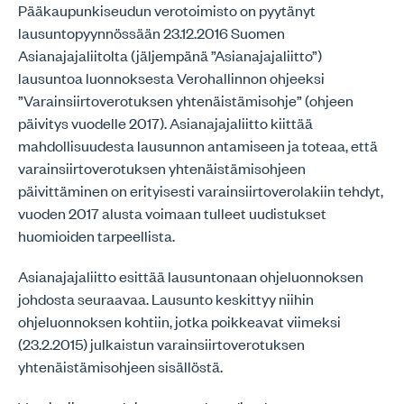
Pääkaupunkiseudun verotoimisto on pyytänyt
lausuntopyynnössään 23.12.2016 Suomen
Asianajajaliitolta (jäljempänä ”Asianajajaliitto”)
lausuntoa luonnoksesta Verohallinnon ohjeeksi
”Varainsiirtoverotuksen yhtenäistämisohje” (ohjeen
päivitys vuodelle 2017). Asianajajaliitto kiittää
mahdollisuudesta lausunnon antamiseen ja toteaa, että
varainsiirtoverotuksen yhtenäistämisohjeen
päivittäminen on erityisesti varainsiirtoverolakiin tehdyt,
vuoden 2017 alusta voimaan tulleet uudistukset
huomioiden tarpeellista.
Asianajajaliitto esittää lausuntonaan ohjeluonnoksen
johdosta seuraavaa. Lausunto keskittyy niihin
ohjeluonnoksen kohtiin, jotka poikkeavat viimeksi
(23.2.2015) julkaistun varainsiirtoverotuksen
yhtenäistämisohjeen sisällöstä.