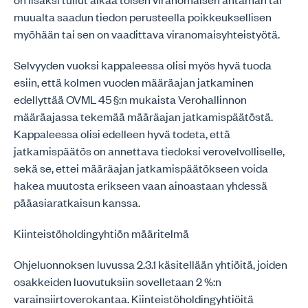
muualta saadun tiedon perusteella poikkeuksellisen
myöhään tai sen on vaadittava viranomaisyhteistyötä.
Selvyyden vuoksi kappaleessa olisi myös hyvä tuoda
esiin, että kolmen vuoden määräajan jatkaminen
edellyttää OVML 45 §:n mukaista Verohallinnon
määräajassa tekemää määräajan jatkamispäätöstä.
Kappaleessa olisi edelleen hyvä todeta, että
jatkamispäätös on annettava tiedoksi verovelvolliselle,
sekä se, ettei määräajan jatkamispäätökseen voida
hakea muutosta erikseen vaan ainoastaan yhdessä
pääasiaratkaisun kanssa.
Kiinteistöholdingyhtiön määritelmä
Ohjeluonnoksen luvussa 2.3.1 käsitellään yhtiöitä, joiden
osakkeiden luovutuksiin sovelletaan 2 %:n
varainsiirtoverokantaa. Kiinteistöholdingyhtiöitä