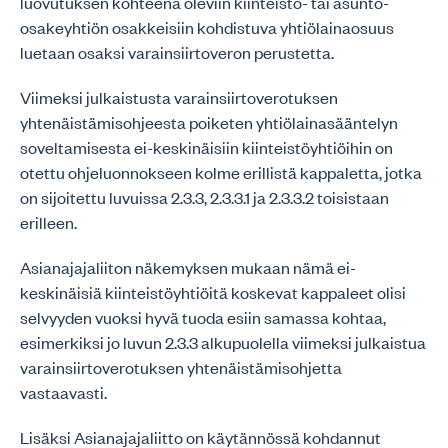
luovutuksen kohteena oleviin kiinteistö- tai asunto-
osakeyhtiön osakkeisiin kohdistuva yhtiölainaosuus
luetaan osaksi varainsiirtoveron perustetta.
Viimeksi julkaistusta varainsiirtoverotuksen
yhtenäistämisohjeesta poiketen yhtiölainasääntelyn
soveltamisesta ei-keskinäisiin kiinteistöyhtiöihin on
otettu ohjeluonnokseen kolme erillistä kappaletta, jotka
on sijoitettu luvuissa 2.3.3, 2.3.3.1 ja 2.3.3.2 toisistaan
erilleen.
Asianajajaliiton näkemyksen mukaan nämä ei-
keskinäisiä kiinteistöyhtiöitä koskevat kappaleet olisi
selvyyden vuoksi hyvä tuoda esiin samassa kohtaa,
esimerkiksi jo luvun 2.3.3 alkupuolella viimeksi julkaistua
varainsiirtoverotuksen yhtenäistämisohjetta
vastaavasti.
Lisäksi Asianajajaliitto on käytännössä kohdannut