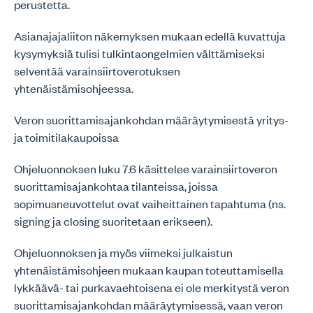
perustetta.
Asianajajaliiton näkemyksen mukaan edellä kuvattuja
kysymyksiä tulisi tulkintaongelmien välttämiseksi
selventää varainsiirtoverotuksen
yhtenäistämisohjeessa.
Veron suorittamisajankohdan määräytymisestä yritys-
ja toimitilakaupoissa
Ohjeluonnoksen luku 7.6 käsittelee varainsiirtoveron
suorittamisajankohtaa tilanteissa, joissa
sopimusneuvottelut ovat vaiheittainen tapahtuma (ns.
signing ja closing suoritetaan erikseen).
Ohjeluonnoksen ja myös viimeksi julkaistun
yhtenäistämisohjeen mukaan kaupan toteuttamisella
lykkäävä- tai purkavaehtoisena ei ole merkitystä veron
suorittamisajankohdan määräytymisessä, vaan veron