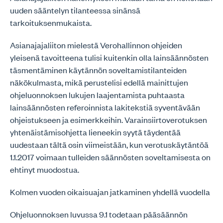
uuden sääntelyn tilanteessa sinänsä
tarkoituksenmukaista.
Asianajajaliiton mielestä Verohallinnon ohjeiden
yleisenä tavoitteena tulisi kuitenkin olla lainsäännösten
täsmentäminen käytännön soveltamistilanteiden
näkökulmasta, mikä perustelisi edellä mainittujen
ohjeluonnoksen lukujen laajentamista puhtaasta
lainsäännösten referoinnista lakitekstiä syventävään
ohjeistukseen ja esimerkkeihin. Varainsiirtoverotuksen
yhtenäistämisohjetta lieneekin syytä täydentää
uudestaan tältä osin viimeistään, kun verotuskäytäntöä
1.1.2017 voimaan tulleiden säännösten soveltamisesta on
ehtinyt muodostua.
Kolmen vuoden oikaisuajan jatkaminen yhdellä vuodella
Ohjeluonnoksen luvussa 9.1 todetaan pääsäännön