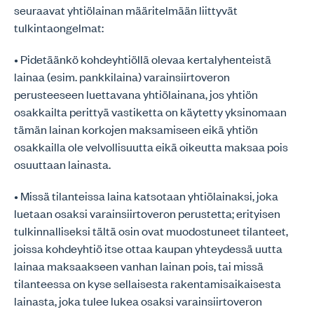
seuraavat yhtiölainan määritelmään liittyvät
tulkintaongelmat:
• Pidetäänkö kohdeyhtiöllä olevaa kertalyhenteistä
lainaa (esim. pankkilaina) varainsiirtoveron
perusteeseen luettavana yhtiölainana, jos yhtiön
osakkailta perittyä vastiketta on käytetty yksinomaan
tämän lainan korkojen maksamiseen eikä yhtiön
osakkailla ole velvollisuutta eikä oikeutta maksaa pois
osuuttaan lainasta.
• Missä tilanteissa laina katsotaan yhtiölainaksi, joka
luetaan osaksi varainsiirtoveron perustetta; erityisen
tulkinnalliseksi tältä osin ovat muodostuneet tilanteet,
joissa kohdeyhtiö itse ottaa kaupan yhteydessä uutta
lainaa maksaakseen vanhan lainan pois, tai missä
tilanteessa on kyse sellaisesta rakentamisaikaisesta
lainasta, joka tulee lukea osaksi varainsiirtoveron