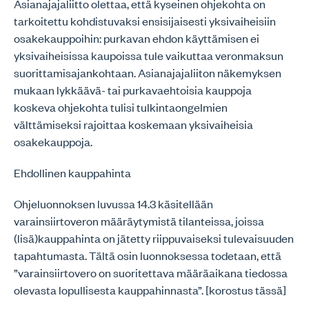
Asianajajaliitto olettaa, että kyseinen ohjekohta on
tarkoitettu kohdistuvaksi ensisijaisesti yksivaiheisiin
osakekauppoihin: purkavan ehdon käyttämisen ei
yksivaiheisissa kaupoissa tule vaikuttaa veronmaksun
suorittamisajankohtaan. Asianajajaliiton näkemyksen
mukaan lykkäävä- tai purkavaehtoisia kauppoja
koskeva ohjekohta tulisi tulkintaongelmien
välttämiseksi rajoittaa koskemaan yksivaiheisia
osakekauppoja.
Ehdollinen kauppahinta
Ohjeluonnoksen luvussa 14.3 käsitellään
varainsiirtoveron määräytymistä tilanteissa, joissa
(lisä)kauppahinta on jätetty riippuvaiseksi tulevaisuuden
tapahtumasta. Tältä osin luonnoksessa todetaan, että
”varainsiirtovero on suoritettava määräaikana tiedossa
olevasta lopullisesta kauppahinnasta”. [korostus tässä]