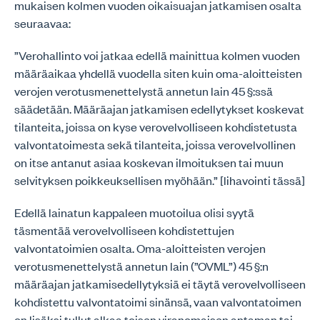
mukaisen kolmen vuoden oikaisuajan jatkamisen osalta
seuraavaa:
”Verohallinto voi jatkaa edellä mainittua kolmen vuoden
määräaikaa yhdellä vuodella siten kuin oma-aloitteisten
verojen verotusmenettelystä annetun lain 45 §:ssä
säädetään. Määräajan jatkamisen edellytykset koskevat
tilanteita, joissa on kyse verovelvolliseen kohdistetusta
valvontatoimesta sekä tilanteita, joissa verovelvollinen
on itse antanut asiaa koskevan ilmoituksen tai muun
selvityksen poikkeuksellisen myöhään.” [lihavointi tässä]
Edellä lainatun kappaleen muotoilua olisi syytä
täsmentää verovelvolliseen kohdistettujen
valvontatoimien osalta. Oma-aloitteisten verojen
verotusmenettelystä annetun lain (”OVML”) 45 §:n
määräajan jatkamisedellytyksiä ei täytä verovelvolliseen
kohdistettu valvontatoimi sinänsä, vaan valvontatoimen
on lisäksi tullut alkaa toisen viranomaisen antaman tai