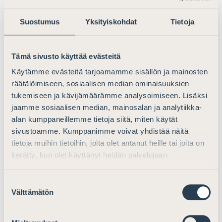
Viimeksi julkaistuun varainsiirtoverotuksen
yhtenäistämisohjeeseen nähden ohjeluonnokseen on
Suostumus
Yksityiskohdat
Tietoja
lisätty sanat ”osakepääomaa korotettaessa”.
Ohjeluonnoksen sanamuodon perusteella olisi siten
tulkittavissa, että osakkeen uusmerkintä ilman
Tämä sivusto käyttää evästeitä
osakepääoman samanaikaista korottamista olisi
Käytämme evästeitä tarjoamamme sisällön ja mainosten
kategorisesti katsottava arvopaperin verolliseksi
räätälöimiseen, sosiaalisen median ominaisuuksien
luovutukseksi varainsiirtoverolain tarkoittamalla tavalla.
tukemiseen ja kävijämäärämme analysoimiseen. Lisäksi
jaamme sosiaalisen median, mainosalan ja analytiikka-
Vakiintuneen verotuskäytännön mukaan osakkeen
alan kumppaneillemme tietoja siitä, miten käytät
uusmerkintää ei ole katsottu arvopaperin verolliseksi
sivustoamme. Kumppanimme voivat yhdistää näitä
luovutukseksi riippumatta siitä, onko tähän liittyen
tietoja muihin tietoihin, joita olet antanut heille tai joita on
korotettu yhtiön osakepääomaa vai ei. Asianajajaliitto ei
kerätty, kun olet käyttänyt heidän palvelujaan.
ole tietoinen lainsäädäntömuutoksista tai
oikeuskäytännöstä, jolla osakkeiden uusmerkinnän
Suostumuksen
varainsiirtoveronalaisuutta olisi laajennettu kattamaan
Välttämätön
valinta
kaikki ne tilanteet, joissa yhtiön osakepääomaa ei
koroteta osakemerkinnän yhteydessä. Ohjeluonnokseen