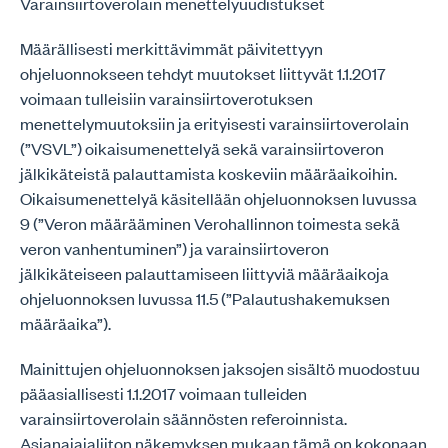
Varainsiirtoverolain menettelyuudistukset
Määrällisesti merkittävimmät päivitettyyn
ohjeluonnokseen tehdyt muutokset liittyvät 1.1.2017
voimaan tulleisiin varainsiirtoverotuksen
menettelymuutoksiin ja erityisesti varainsiirtoverolain
(”VSVL”) oikaisumenettelyä sekä varainsiirtoveron
jälkikäteistä palauttamista koskeviin määräaikoihin.
Oikaisumenettelyä käsitellään ohjeluonnoksen luvussa
9 (”Veron määrääminen Verohallinnon toimesta sekä
veron vanhentuminen”) ja varainsiirtoveron
jälkikäteiseen palauttamiseen liittyviä määräaikoja
ohjeluonnoksen luvussa 11.5 (”Palautushakemuksen
määräaika”).
Mainittujen ohjeluonnoksen jaksojen sisältö muodostuu
pääasiallisesti 1.1.2017 voimaan tulleiden
varainsiirtoverolain säännösten referoinnista.
Asianajajaliiton näkemyksen mukaan tämä on kokonaan