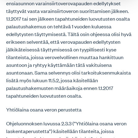
ensiasunnon varainsiirtoverovapauden edellytykset
täyttyvät vasta varainsiirtoveron suorittamisen jälkeen.
1.1.2017 tai sen jälkeen tapahtuneiden luovutusten osalta
palautushakemus on tehtävä 1 vuoden kuluessa
edellytysten täyttymisestä. Tältä osin ohjeessa olisi hyvä
erikseen selventää, että verovapauden edellytysten
jälkikäteisessä täyttymisessä on tyypillisesti kyse
tilanteista, joissa verovelvollinen muuttaa hankittuun
asuntoon ja ryhtyy käyttämään tätä vakituisena
asuntonaan. Sama selvennys olisi tarkoituksenmukaista
lisätä myös lukuun 11.5.2, jossa käsitellään
palautushakemusten määräaikoja ennen 1.1.2017
tapahtuneiden luovutusten osalta.
Yhtiölaina osana veron perustetta
Ohjeluonnoksen luvussa 2.3.3 (”Yhtiölaina osana veron
laskentaperustetta”) käsitellään tilanteita, joissa