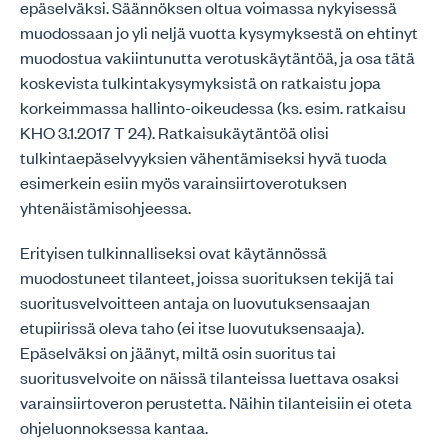
epäselväksi. Säännöksen oltua voimassa nykyisessä
muodossaan jo yli neljä vuotta kysymyksestä on ehtinyt
muodostua vakiintunutta verotuskäytäntöä, ja osa tätä
koskevista tulkintakysymyksistä on ratkaistu jopa
korkeimmassa hallinto-oikeudessa (ks. esim. ratkaisu
KHO 3.1.2017 T 24). Ratkaisukäytäntöä olisi
tulkintaepäselvyyksien vähentämiseksi hyvä tuoda
esimerkein esiin myös varainsiirtoverotuksen
yhtenäistämisohjeessa.
Erityisen tulkinnalliseksi ovat käytännössä
muodostuneet tilanteet, joissa suorituksen tekijä tai
suoritusvelvoitteen antaja on luovutuksensaajan
etupiirissä oleva taho (ei itse luovutuksensaaja).
Epäselväksi on jäänyt, miltä osin suoritus tai
suoritusvelvoite on näissä tilanteissa luettava osaksi
varainsiirtoveron perustetta. Näihin tilanteisiin ei oteta
ohjeluonnoksessa kantaa.