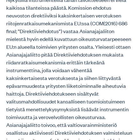
kaikissa tilanteissa päästä. Komission ehdotus
neuvoston direktiiviksi kaksinkertaisen verotuksen
riitojenratkaisumekanismista EU:ssa (COM(2016) 686
final; ”Direktiiviehdotus”) vastaa Asianajajaliiton
mielestä hyvin edellä kuvattuun oikeusturvatarpeeseen
EU:n alueella toimivien yritysten osalta. Yleisesti ottaen
Asianajajaliitto pitää Direktiiviehdotuksen mukaista
riidanratkaisumekanismia erittäin tärkeänä
instrumenttina, jolla voidaan vähentää
kaksinkertaisesta verotuksesta ja siihen liittyvästä
epävarmuudesta yritysten liiketoiminnalle aiheutuvia
haittoja. Direktiiviehdotukseen sisältyvät
valitusmahdollisuudet kansalliseen tuomioistuimeen
tietyistä menettelykysymyksistä lisäävät instrumentin
toimivuutta ja verovelvollisten oikeusturvaa.
Asianajajaliitto toivoo, että valtiovarainministeriö
osallistuu aktiivisesti Direktiiviehdotuksen valmisteluun