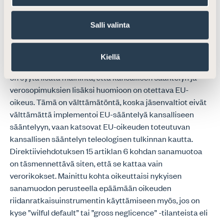
korvataan kunkin jäsenvaltion kansallisten säännösten
mukaan. EU-oikeuden vastaavuusperiaate edellyttää,
Salli valinta
että riitojenratkaisumekanismin käyttämisestä
verovelvolliselle aiheutuneita kuluja käsitellään samalla
tavalla kuin kotimaisesta prosessista aiheutuneita
Kiellä
kuluja. Lisäksi Direktiiviehdotuksen 13 artiklan 2 kohtaan
on syytä lisätä maininta, että kansallisen sääntelyn ja
verosopimuksien lisäksi huomioon on otettava EU-
oikeus. Tämä on välttämätöntä, koska jäsenvaltiot eivät
välttämättä implementoi EU-sääntelyä kansalliseen
sääntelyyn, vaan katsovat EU-oikeuden toteutuvan
kansallisen sääntelyn teleologisen tulkinnan kautta.
Direktiiviehdotuksen 15 artiklan 6 kohdan sanamuotoa
on täsmennettävä siten, että se kattaa vain
verorikokset. Mainittu kohta oikeuttaisi nykyisen
sanamuodon perusteella epäämään oikeuden
riidanratkaisuinstrumentin käyttämiseen myös, jos on
kyse ”wilful default” tai ”gross neglicence” -tilanteista eli