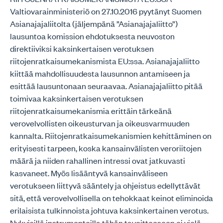
Valtiovarainministeriö on 27.10.2016 pyytänyt Suomen
Asianajajaliitolta (jäljempänä ”Asianajajaliitto”)
lausuntoa komission ehdotuksesta neuvoston
direktiiviksi kaksinkertaisen verotuksen
riitojenratkaisumekanismista EU:ssa. Asianajajaliitto
kiittää mahdollisuudesta lausunnon antamiseen ja
esittää lausuntonaan seuraavaa. Asianajajaliitto pitää
toimivaa kaksinkertaisen verotuksen
riitojenratkaisumekanismia erittäin tärkeänä
verovelvollisten oikeusturvan ja oikeusvarmuuden
kannalta. Riitojenratkaisumekanismien kehittäminen on
erityisesti tarpeen, koska kansainvälisten veroriitojen
määrä ja niiden rahallinen intressi ovat jatkuvasti
kasvaneet. Myös lisääntyvä kansainväliseen
verotukseen liittyvä sääntely ja ohjeistus edellyttävät
sitä, että verovelvollisella on tehokkaat keinot eliminoida
erilaisista tulkinnoista johtuva kaksinkertainen verotus.
Nykyisillä instrumenteilla tähän tavoitteeseen ei vielä