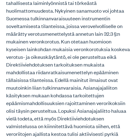
tahallisesta laiminlyönnistä tai törkeästä
huolimattomuudesta. Nykyinen sanamuoto voi johtaa
Suomessa tulkinnanvaraisuuteen instrumentin
soveltamisesta tilanteissa, joissa verovelvolliselle on
määrätty verotusmenettelystä annetun lain 32.3 §:n
mukainen veronkorotus. Kun otetaan huomioon
kyseisen lainkohdan mukaisia veronkorotuksia koskeva
verotus- ja oikeuskäytäntö, ei ole perusteltua eikä
Direktiiviehdotuksen tarkoituksen mukaista
mahdollistaa riidanratkaisumenettelyn epääminen
tällaisissa tilanteissa. Edellä mainitut ilmaisut ovat
muutoinkin liian tulkinnanvaraisia. Asianajajaliiton
käsityksen mukaan kohdassa tarkoitettujen
epäämismahdollisuuksien rajoittaminen verorikoksiin
olisi täysin perusteltua. Lopuksi Asianajajaliitto haluaa
vielä todeta, että myös Direktiiviehdotuksen
valmistelussa on kiinnitettävä huomiota siihen, että
veroriitojen ajallista kestoa tulisi aktiivisesti pyrkiä