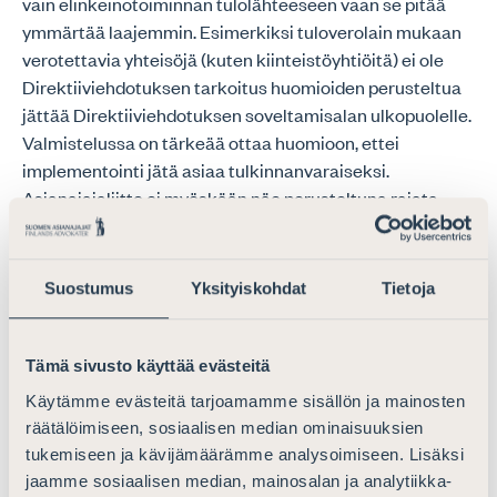
vain elinkeinotoiminnan tulolähteeseen vaan se pitää
ymmärtää laajemmin. Esimerkiksi tuloverolain mukaan
verotettavia yhteisöjä (kuten kiinteistöyhtiöitä) ei ole
Direktiiviehdotuksen tarkoitus huomioiden perusteltua
jättää Direktiiviehdotuksen soveltamisalan ulkopuolelle.
Valmistelussa on tärkeää ottaa huomioon, ettei
implementointi jätä asiaa tulkinnanvaraiseksi.
Asianajajaliitto ei myöskään näe perusteltuna rajata
Direktiiviehdotusta vain yritystuloon, vaan
riidanratkaisun tulisi olla mahdollista kaikissa
kaksinkertaisen verotuksen tilanteissa.
Suostumus
Yksityiskohdat
Tietoja
Direktiiviehdotus tulisi näin ollen laajentaa koskemaan
myös esimerkiksi yksityishenkilöiden tulojen
kaksinkertaista verotusta myös muun tulon kuin
Tämä sivusto käyttää evästeitä
yritystulon osalta. Esimerkiksi palkka- ja muun
Käytämme evästeitä tarjoamamme sisällön ja mainosten
ansiotulon kaksinkertainen verotus voi tosiasiassa estää
räätälöimiseen, sosiaalisen median ominaisuuksien
työvoiman vapaata liikkuvuutta ja välillisesti myös
tukemiseen ja kävijämäärämme analysoimiseen. Lisäksi
haitata liiketoiminnan harjoittamista yhteisön alueella.
jaamme sosiaalisen median, mainosalan ja analytiikka-