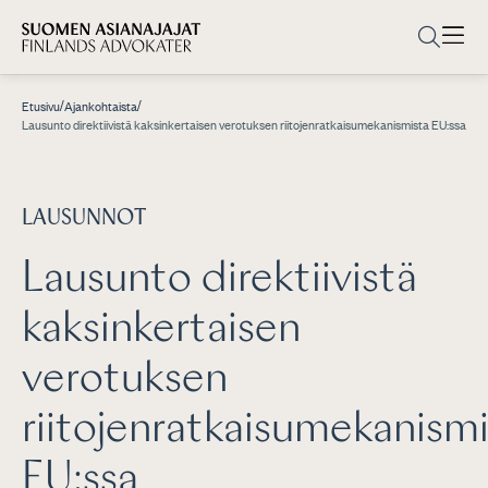
/
/
Etusivu
Ajankohtaista
Lausunto direktiivistä kaksinkertaisen verotuksen riitojenratkaisumekanismista EU:ssa
LAUSUNNOT
Lausunto direktiivistä
kaksinkertaisen
verotuksen
riitojenratkaisumekanism
EU:ssa