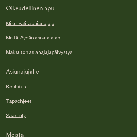
Oikeudellinen apu
Miksi valita asianajaja
Mistä löydän asianajajan
Maksuton asianajajapäivystys
Asianajajalle
Koulutus
Tapaohjeet
Sääntely
Meistä