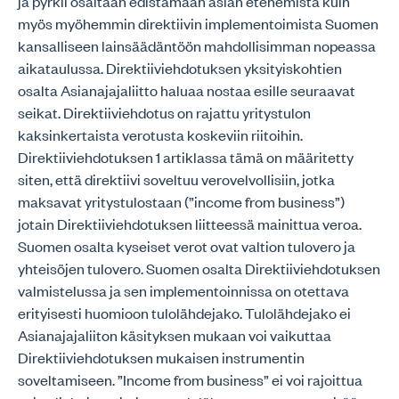
ja pyrkii osaltaan edistämään asian etenemistä kuin
myös myöhemmin direktiivin implementoimista Suomen
kansalliseen lainsäädäntöön mahdollisimman nopeassa
aikataulussa. Direktiiviehdotuksen yksityiskohtien
osalta Asianajajaliitto haluaa nostaa esille seuraavat
seikat. Direktiiviehdotus on rajattu yritystulon
kaksinkertaista verotusta koskeviin riitoihin.
Direktiiviehdotuksen 1 artiklassa tämä on määritetty
siten, että direktiivi soveltuu verovelvollisiin, jotka
maksavat yritystulostaan (”income from business”)
jotain Direktiiviehdotuksen liitteessä mainittua veroa.
Suomen osalta kyseiset verot ovat valtion tulovero ja
yhteisöjen tulovero. Suomen osalta Direktiiviehdotuksen
valmistelussa ja sen implementoinnissa on otettava
erityisesti huomioon tulolähdejako. Tulolähdejako ei
Asianajajaliiton käsityksen mukaan voi vaikuttaa
Direktiiviehdotuksen mukaisen instrumentin
soveltamiseen. ”Income from business” ei voi rajoittua