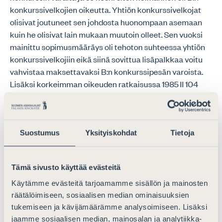
konkurssivelkojien oikeutta. Yhtiön konkurssivelkojat
olisivat joutuneet sen johdosta huonompaan asemaan
kuin he olisivat lain mukaan muutoin olleet. Sen vuoksi
mainittu sopimusmääräys oli tehoton suhteessa yhtiön
konkurssivelkojiin eikä siinä sovittua lisäpalkkaa voitu
vahvistaa maksettavaksi B:n konkurssipesän varoista.
Lisäksi korkeimman oikeuden ratkaisussa 1985 II 104
korkein oikeus on katsonut, että työehtosopimuksen
määräys lakisääteistä pidemmästä irtisanomisajasta ei
sitonut konkurssipesää. Tätä taustaa vasten
Asianajajaliitto toteaa, että mikäli lainsäätäjän
Suostumus
Yksityiskohdat
Tietoja
tarkoituksena ja tavoitteena on esimerkiksi
mahdollistaa velallisen ja tämän työntekijöiden sopia
Tämä sivusto käyttää evästeitä
konkurssivelkojia sitovasti siitä, että palkkataso
palautuu konkurssitilanteessa ennalleen, edellyttää
Käytämme evästeitä tarjoamamme sisällön ja mainosten
palkkatason palautuminen säännösmuutoksia. Ilman
räätälöimiseen, sosiaalisen median ominaisuuksien
nimenomaista sääntelyä riskinä on, että velallisen ja
tukemiseen ja kävijämäärämme analysoimiseen. Lisäksi
jaamme sosiaalisen median, mainosalan ja analytiikka-
tämän työntekijän sopimus palkkatason palautumisesta