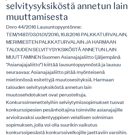
selvitysyksiköstä annetun lain
muuttamisesta
Dnro 44/2016 Lausuntopyyntönne:
TEM/1487/03.01.01/2016, 16.8.2016 PALKKATURVALAIN,
MERIMIESTEN PALKKATURVALAIN JA HARMAAN
TALOUDEN SELVITYSYKSIKÖSTÄ ANNETUN LAIN
MUUTTAMINEN Suomen Asianajajaliitto (jäljempänä
”Asianajajaliitto”) kiittää lausuntopyynnöstä ja lausuu
seuraavaa: Asianajajaliitto pitää myönteisenä
mietinnössä esitettyjä muutosesityksiä. Harmaan
talouden selvitysyksiköstä annetun lain
muutosehdotukset ovat perusteltuja.
Konkurssimenettelyihin selviytymissopimukset tuovat
konkurssipesien pesänhoitajina toimiville asianajajille
arvioitavaksi uudentyyppisen velallisen solmiman
sopimuksen, jolla voi olla suurikin vaikutus
konkurssipesästä konkurssivelkojille jaettaviin varoihin.