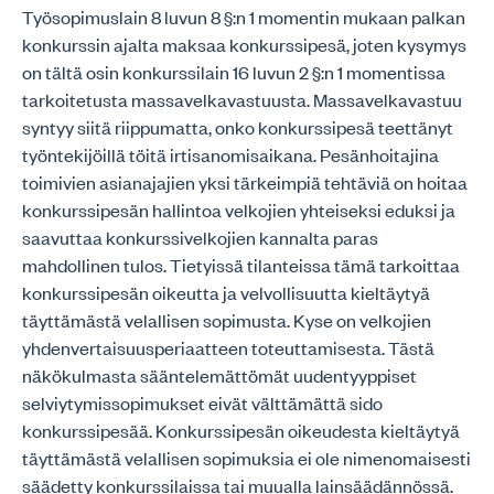
Työsopimuslain 8 luvun 8 §:n 1 momentin mukaan palkan
konkurssin ajalta maksaa konkurssipesä, joten kysymys
on tältä osin konkurssilain 16 luvun 2 §:n 1 momentissa
tarkoitetusta massavelkavastuusta. Massavelkavastuu
syntyy siitä riippumatta, onko konkurssipesä teettänyt
työntekijöillä töitä irtisanomisaikana. Pesänhoitajina
toimivien asianajajien yksi tärkeimpiä tehtäviä on hoitaa
konkurssipesän hallintoa velkojien yhteiseksi eduksi ja
saavuttaa konkurssivelkojien kannalta paras
mahdollinen tulos. Tietyissä tilanteissa tämä tarkoittaa
konkurssipesän oikeutta ja velvollisuutta kieltäytyä
täyttämästä velallisen sopimusta. Kyse on velkojien
yhdenvertaisuusperiaatteen toteuttamisesta. Tästä
näkökulmasta sääntelemättömät uudentyyppiset
selviytymissopimukset eivät välttämättä sido
konkurssipesää. Konkurssipesän oikeudesta kieltäytyä
täyttämästä velallisen sopimuksia ei ole nimenomaisesti
säädetty konkurssilaissa tai muualla lainsäädännössä.