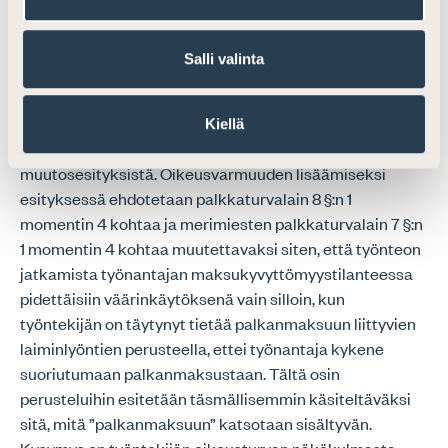
palkkaturvajärjestelmän ennakoitavissa olevien
tulkintaongelmien ehkäisyyn ja tätä kautta
Salli valinta
oikeusvarmuuden lisäämiseen niin työntekijöiden kuin
työnantajienkin näkökulmasta. Kyse on erityisesti
palkkaturvalain 8 §:n 1 momentin 4 kohdan ja
Kiellä
merimiesten palkkaturvalain 7 §:n 1 momentin 4 kohdan
muutosesityksistä. Oikeusvarmuuden lisäämiseksi
esityksessä ehdotetaan palkkaturvalain 8 §:n 1
momentin 4 kohtaa ja merimiesten palkkaturvalain 7 §:n
1 momentin 4 kohtaa muutettavaksi siten, että työnteon
jatkamista työnantajan maksukyvyttömyystilanteessa
pidettäisiin väärinkäytöksenä vain silloin, kun
työntekijän on täytynyt tietää palkanmaksuun liittyvien
laiminlyöntien perusteella, ettei työnantaja kykene
suoriutumaan palkanmaksustaan. Tältä osin
perusteluihin esitetään täsmällisemmin käsiteltäväksi
sitä, mitä ”palkanmaksuun” katsotaan sisältyvän.