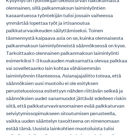
Kysymys on työntekijän oikeusturvan näkökulmasta
olennainen, sillä palkanmaksun laiminlyöntien
kasaantuessa työntekijän tulisi jossain vaiheessa
ymmärtää lopettaa työt ja irtisanoutua
palkkaturvaoikeuden säilyttämiseksi. Toinen
täsmennystä kaipaava asia on se, kuinka olennaisesta
palkanmaksun laiminlyönneistä säännöksessä on kyse.
Tarkoittaako olennainen palkanmaksun laiminlyönti
esimerkiksi 1–3 kuukauden maksamatta olevaa palkkaa
vai sovelletaanko lain kohtaa vähäisemmän
laiminlyönnin tilanteessa. Asianajajaliitto toteaa, että
säännöksien uusi muotoilu ei ole esityksen
perusteluosiossa esitettyyn nähden riittävän selkeä ja
säännöksien uudet sanamuodot jättävät edelleen riskin
siitä, että palkkaturvaviranomainen evää palkkaturvan
selviytymissopimukseen sitoutumisen perusteella,
vaikka uuden sääntelyn tavoitteena on nimenomaan
estää tämä. Uusista lainkohtien muotoiluista tulisi