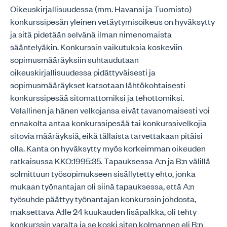
Oikeuskirjallisuudessa (mm. Havansi ja Tuomisto)
konkurssipesän yleinen vetäytymisoikeus on hyväksytty
ja sitä pidetään selvänä ilman nimenomaista
sääntelyäkin. Konkurssin vaikutuksia koskeviin
sopimusmääräyksiin suhtaudutaan
oikeuskirjallisuudessa pidättyväisesti ja
sopimusmääräykset katsotaan lähtökohtaisesti
konkurssipesää sitomattomiksi ja tehottomiksi.
Velallinen ja hänen velkojansa eivät tavanomaisesti voi
ennakolta antaa konkurssipesää tai konkurssivelkojia
sitovia määräyksiä, eikä tällaista tarvettakaan pitäisi
olla. Kanta on hyväksytty myös korkeimman oikeuden
ratkaisussa KKO:1995:35. Tapauksessa A:n ja B:n välillä
solmittuun työsopimukseen sisällytetty ehto, jonka
mukaan työnantajan oli siinä tapauksessa, että A:n
työsuhde päättyy työnantajan konkurssin johdosta,
maksettava A:lle 24 kuukauden lisäpalkka, oli tehty
konkurssin varalta ja se koski siten kolmannen eli B:n