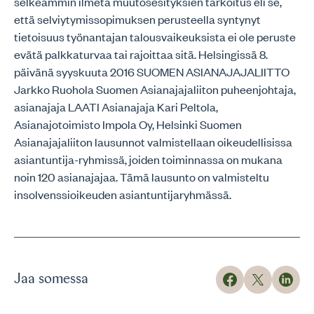
selkeämmin ilmetä muutosesityksien tarkoitus eli se,
että selviytymissopimuksen perusteella syntynyt
tietoisuus työnantajan talousvaikeuksista ei ole peruste
evätä palkkaturvaa tai rajoittaa sitä. Helsingissä 8.
päivänä syyskuuta 2016 SUOMEN ASIANAJAJALIITTO
Jarkko Ruohola Suomen Asianajajaliiton puheenjohtaja,
asianajaja LAATI Asianajaja Kari Peltola,
Asianajotoimisto Impola Oy, Helsinki Suomen
Asianajajaliiton lausunnot valmistellaan oikeudellisissa
asiantuntija-ryhmissä, joiden toiminnassa on mukana
noin 120 asianajajaa. Tämä lausunto on valmisteltu
insolvenssioikeuden asiantuntijaryhmässä.
Jaa somessa