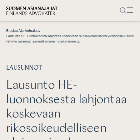
/
/
Etusivu
Ajankohtaista
Lausunto HE-luonnoksesta lahjontaa koskevaan rikosoikeudelliseen yleissopimukseen
tehdyn varauman peruuttamisen hyväksymisestä
LAUSUNNOT
Lausunto HE-
luonnoksesta lahjontaa
koskevaan
rikosoikeudelliseen