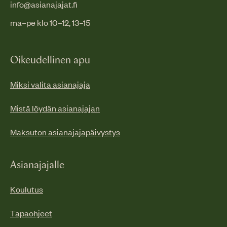
info@asianajajat.fi
ma–pe klo 10–12, 13–15
Oikeudellinen apu
Miksi valita asianajaja
Mistä löydän asianajajan
Maksuton asianajajapäivystys
Asianajajalle
Koulutus
Tapaohjeet