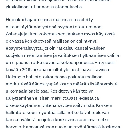
yksilöllisen tutkinnan kustannuksella.
Huoleksi hajautetussa mallissa on esitetty
oikeuskäytännön yhtenäisyyden toteutuminen.
Asianajajaliiton kokemuksen mukaan myös käytössä
olevassa keskitetyssä mallissa on esiintynyt
epäyhtenäisyyttä, jolloin ratkaisu kansainvälisen
suojelun myöntämisen ja valituksen hylkäämisen välillä
on riippunut ratkaisevasta kokoonpanosta. Erityisesti
kevään 2016 aikana on ollut yleisesti havaittavissa
Helsingin hallinto-oikeudessa poikkeuksellisen
merkittävää äänestyspäätösten määrän lisääntymistä
ulkomaalaisasioissa. Keskitetyn käsittelyn
säilyttäminen ei siten merkittävästi edesauta
oikeuskäytännön yhtenäisyyden säilymistä. Korkein
hallinto-oikeus myöntää tällä hetkellä valitusluvan
kansainvälistä suojelua koskevissa asioissa melko
harvoin. Kansainvälisen suojelun myöntämistä koskevia