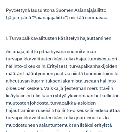
Pyydettynä lausuntona Suomen Asianajajaliitto
(jäljempänä ”Asianajajaliitto”) esittää seuraavaa.
1. Turvapaikkavalitusten käsittelyn hajauttaminen
Asianajajaliitto pitää hyvänä suunnitelmaa
turvapaikkavalitusten käsittelyn hajauttamisesta eri
hallinto-oikeuksiin. Erityisesti turvapaikanhakijoiden
määrän lisääntyminen puoltaa niistä tuomioistuimille
aiheutuvan kuormituksen jakamista useaan hallinto-
oikeuden kesken. Vaikka järjestelmän merkittäviin
lisäyksiin ei tulisikaan ryhtyä yksinomaan hetkellisten
muutosten johdosta, turvapaikka-asioiden
hajauttaminen useisiin hallinto-oikeuksiin edesauttaa
turvapaikkavalitusten käsittelyn joutuisuutta. Jo
muodostuneen asiantuntemuksen lisäksi erityistä