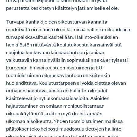
turvapaikanhakijoiden oikeusturvaan liittyvää
perustetta keskitetyn käsittelyn jatkamiselle ei ole.
Turvapaikanhakijoiden oikeusturvan kannalta
merkitystä ei sinänsä ole sillä, missä hallinto-oikeudessa
turvapaikkavalitus käsitellään. Hallinto-oikeuksien
henkilöstön riittävästä koulutuksesta kansainvälistä
suojelua koskevaan lainsäädäntöön ja asiaan
vaikuttaviin kansainvälisiin sopimuksiin sekä erityisesti
Euroopan ihmisoikeustuomioistuimen ja EU-
tuomioistuimen oikeuskäytäntöön on kuitenkin
huolehdittava. Koulutustarpeen ei voida olettaa olevan
erityisen haastava, koska eri hallinto-oikeudet
käsittelevät jo nyt ulkomaalaisasioita. Asioiden
hajauttaminen on omiaan monipuolistamaan
oikeuskäytäntöä ja siten myös kehittämään
ulkomaalaisoikeutta. Yhden tuomioistuimen mallissa
päätöksenteko helposti muodostuu tiettyjen hallinto-
oikeuden sisäisten linjausten toteuttamiseen asian