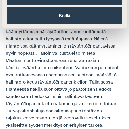
Päätettäessä turvapaikkavalitusten hajauttamisesta on
kuitenkin kiinnitettävä erityistä huomiota siihen, että
Kiellä
niin sanotuissa nopeutetuissa menettelyissä
ratkaistuissa turvapaikka-asioissa hakijan on haettava
käännyttämisensä täytäntöönpanon kieltämistä
hallinto-oikeudelta lyhyessä määräajassa. Näissä
tilanteissa käännyttäminen on täytäntöönpantavissa
hyvin nopeasti. Tällöin valitusta ei toimiteta
Maahanmuuttovirastoon, vaan suoraan asian
käsittelevään hallinto-oikeuteen. Valituksen perusteet
ovat ratkaisevassa asemassa sen suhteen, määrääkö
hallinto-oikeus täytäntöönpanonkiellon. Tällaisessa
tilanteessa hakijalla on oltava jo päätöksen tiedoksi
saadessaan tiedossa, mihin hallinto-oikeuteen
täytäntöönpanonkieltohakemus ja valitus toimitetaan.
Turvapaikanhakijoiden oikeusapuun tehtävien
rajoitusten voimaantulon jälkeen valitusosoituksen
yksiselitteisyyden merkitys on erityisen tärkeä.