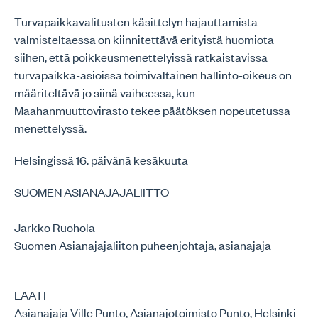
Turvapaikkavalitusten käsittelyn hajauttamista
valmisteltaessa on kiinnitettävä erityistä huomiota
siihen, että poikkeusmenettelyissä ratkaistavissa
turvapaikka-asioissa toimivaltainen hallinto-oikeus on
määriteltävä jo siinä vaiheessa, kun
Maahanmuuttovirasto tekee päätöksen nopeutetussa
menettelyssä.
Helsingissä 16. päivänä kesäkuuta
SUOMEN ASIANAJAJALIITTO
Jarkko Ruohola
Suomen Asianajajaliiton puheenjohtaja, asianajaja
LAATI
Asianajaja Ville Punto, Asianajotoimisto Punto, Helsinki