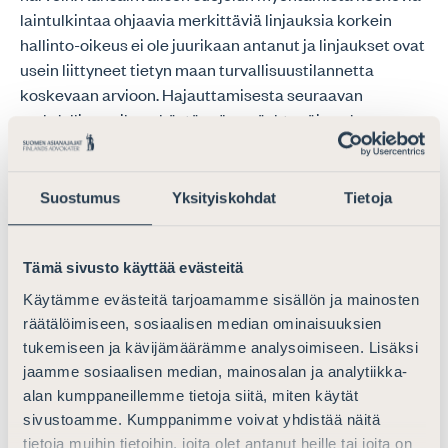
laintulkintaa ohjaavia merkittäviä linjauksia korkein
hallinto-oikeus ei ole juurikaan antanut ja linjaukset ovat
usein liittyneet tietyn maan turvallisuustilannetta
koskevaan arvioon. Hajauttamisesta seuraavan
mahdollisen oikeuskäytännön epäyhtenäisyyden
seurauksena voi olla odotettavissa, että korkeimman
hallinto-oikeuden lain tulkintaa ohjaavien
ennakkopäätösten määrä tulisi kasvamaan, mikä
Suostumus
Yksityiskohdat
Tietoja
kehittäisi kansainvälisen suojelun myöntämistä
koskevaa oikeuskäytäntöä.
Tämä sivusto käyttää evästeitä
Asianajajaliitto pitää parhaana ratkaisuvaihtoehtona
Käytämme evästeitä tarjoamamme sisällön ja mainosten
turvapaikka-asioiden hajauttamista kaikkiin hallinto-
räätälöimiseen, sosiaalisen median ominaisuuksien
oikeuksiin tai tiettyihin hallinto-oikeuksiin.
tukemiseen ja kävijämäärämme analysoimiseen. Lisäksi
Toimivaltaisen hallinto-oikeuden ei kuitenkaan tulisi
jaamme sosiaalisen median, mainosalan ja analytiikka-
perustua siihen, missä vastaanottokeskuksessa
alan kumppaneillemme tietoja siitä, miten käytät
turvapaikanhakija on kirjoilla eikä siihen, missä
sivustoamme. Kumppanimme voivat yhdistää näitä
Maahanmuuttoviraston toimipisteessä
tietoja muihin tietoihin, joita olet antanut heille tai joita on