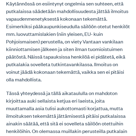
Käytännössä on esiintynyt ongelmia sen suhteen, että
putkalaissa säädetään mahdollisuudesta jättää ilmoitus
vapaudenmenetyksestä kokonaan tekemättä.
Esimerkiksi pääkaupunkiseudulla säilöön otetut henkilöt
mm. luovuttamislakien (niin yleisen, EU- kuin
Pohjoismaisen) perustella, on viety Vantaan vankilaan
kiinniottamisen jälkeen ja siten ilman tuomioistuimen
päätöstä. Näissä tapauksissa henkilöä ei pidätetä, eikä
putkalakia sovelleta tutkintavankilassa. Ilmoitus on
voinut jäädä kokonaan tekemättä, vaikka sen ei pitäisi
olla mahdollista.
Tässä yhteydessä ja tällä aikataululla on mahdoton
kirjoittaa auki sellaista ketjua eri laeista, joita
muuttamalla asia tulisi aukottomasti korjattua, mutta
ilmoituksen tekemättä jättämisestä pitäisi putkalaissa
ainakin säätää, että sitä ei sovelleta säilöön otettuihin
henkilöihin. On olemassa muillakin perusteilla putkalain