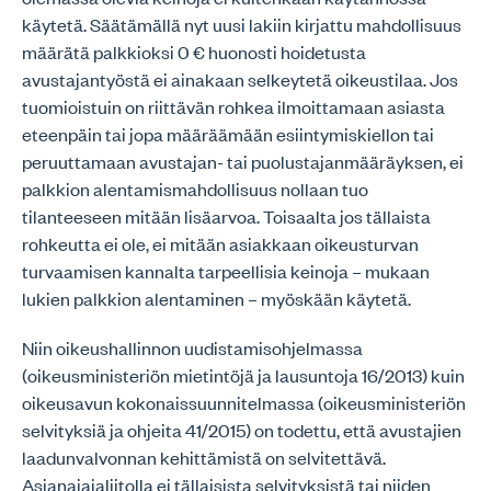
käytetä. Säätämällä nyt uusi lakiin kirjattu mahdollisuus
määrätä palkkioksi 0 € huonosti hoidetusta
avustajantyöstä ei ainakaan selkeytetä oikeustilaa. Jos
tuomioistuin on riittävän rohkea ilmoittamaan asiasta
eteenpäin tai jopa määräämään esiintymiskiellon tai
peruuttamaan avustajan- tai puolustajanmääräyksen, ei
palkkion alentamismahdollisuus nollaan tuo
tilanteeseen mitään lisäarvoa. Toisaalta jos tällaista
rohkeutta ei ole, ei mitään asiakkaan oikeusturvan
turvaamisen kannalta tarpeellisia keinoja – mukaan
lukien palkkion alentaminen – myöskään käytetä.
Niin oikeushallinnon uudistamisohjelmassa
(oikeusministeriön mietintöjä ja lausuntoja 16/2013) kuin
oikeusavun kokonaissuunnitelmassa (oikeusministeriön
selvityksiä ja ohjeita 41/2015) on todettu, että avustajien
laadunvalvonnan kehittämistä on selvitettävä.
Asianajajaliitolla ei tällaisista selvityksistä tai niiden