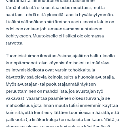
Välttämättä lainmuutos ei käsittääksemme
tämänhetkistä oikeustilaa edes muuttaisi, mutta
saattaisi tehdä siitä yleisellä tasolla hyväksytymmän.
Lisäksi säännöksen siirtäminen asetuksesta lakiin on
edelleen omiaan johtamaan samansuuntaiseen
kehitykseen. Muutokselle ei lisäksi ole olemassa
tarvetta.
Tuomioistuimen ilmoitus Asianajajaliiton hallitukselle
kurinpitomenettelyn käynnistämiseksi tai määräys
esiintymiskiellosta ovat varsin tehokkaita ja
käytettävissä olevia keinoja suitsia huonoja avustajia.
Myös avustajan- tai puolustajanmääräyksen
peruuttaminen on mahdollista, jos avustajan työ
vakavasti vaarantaa päämiehen oikeusturvan, ja se
mahdollisuus jota ilman muuta tulisi ennemmin käyttää
kuin sitä, että kenties yllättäen tuomiossa määrätä, että
palkkiota (ja lisäksi kuluja) ei makseta lainkaan. Näitä jo
olemassa olevia keinoja ei kuitenkaan käytännössä