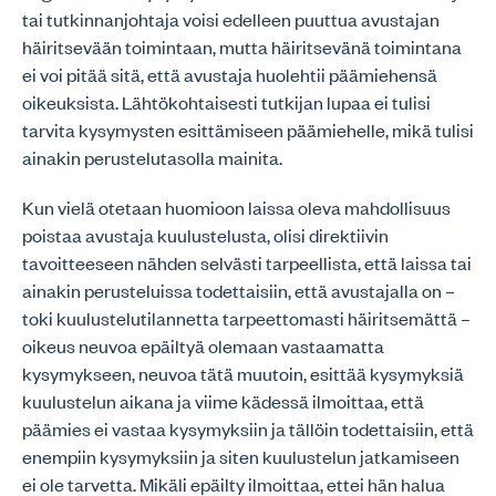
tai tutkinnanjohtaja voisi edelleen puuttua avustajan
häiritsevään toimintaan, mutta häiritsevänä toimintana
ei voi pitää sitä, että avustaja huolehtii päämiehensä
oikeuksista. Lähtökohtaisesti tutkijan lupaa ei tulisi
tarvita kysymysten esittämiseen päämiehelle, mikä tulisi
ainakin perustelutasolla mainita.
Kun vielä otetaan huomioon laissa oleva mahdollisuus
poistaa avustaja kuulustelusta, olisi direktiivin
tavoitteeseen nähden selvästi tarpeellista, että laissa tai
ainakin perusteluissa todettaisiin, että avustajalla on –
toki kuulustelutilannetta tarpeettomasti häiritsemättä –
oikeus neuvoa epäiltyä olemaan vastaamatta
kysymykseen, neuvoa tätä muutoin, esittää kysymyksiä
kuulustelun aikana ja viime kädessä ilmoittaa, että
päämies ei vastaa kysymyksiin ja tällöin todettaisiin, että
enempiin kysymyksiin ja siten kuulustelun jatkamiseen
ei ole tarvetta. Mikäli epäilty ilmoittaa, ettei hän halua