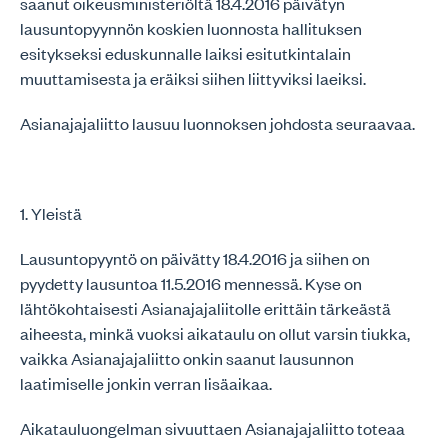
saanut oikeusministeriöltä 18.4.2016 päivätyn
lausuntopyynnön koskien luonnosta hallituksen
esitykseksi eduskunnalle laiksi esitutkintalain
muuttamisesta ja eräiksi siihen liittyviksi laeiksi.
Asianajajaliitto lausuu luonnoksen johdosta seuraavaa.
1. Yleistä
Lausuntopyyntö on päivätty 18.4.2016 ja siihen on
pyydetty lausuntoa 11.5.2016 mennessä. Kyse on
lähtökohtaisesti Asianajajaliitolle erittäin tärkeästä
aiheesta, minkä vuoksi aikataulu on ollut varsin tiukka,
vaikka Asianajajaliitto onkin saanut lausunnon
laatimiselle jonkin verran lisäaikaa.
Aikatauluongelman sivuuttaen Asianajajaliitto toteaa