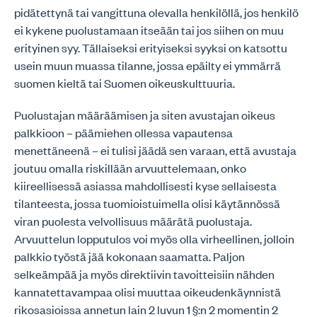
pidätettynä tai vangittuna olevalla henkilöllä, jos henkilö
ei kykene puolustamaan itseään tai jos siihen on muu
erityinen syy. Tällaiseksi erityiseksi syyksi on katsottu
usein muun muassa tilanne, jossa epäilty ei ymmärrä
suomen kieltä tai Suomen oikeuskulttuuria.
Puolustajan määräämisen ja siten avustajan oikeus
palkkioon – päämiehen ollessa vapautensa
menettäneenä – ei tulisi jäädä sen varaan, että avustaja
joutuu omalla riskillään arvuuttelemaan, onko
kiireellisessä asiassa mahdollisesti kyse sellaisesta
tilanteesta, jossa tuomioistuimella olisi käytännössä
viran puolesta velvollisuus määrätä puolustaja.
Arvuuttelun lopputulos voi myös olla virheellinen, jolloin
palkkio työstä jää kokonaan saamatta. Paljon
selkeämpää ja myös direktiivin tavoitteisiin nähden
kannatettavampaa olisi muuttaa oikeudenkäynnistä
rikosasioissa annetun lain 2 luvun 1 §:n 2 momentin 2