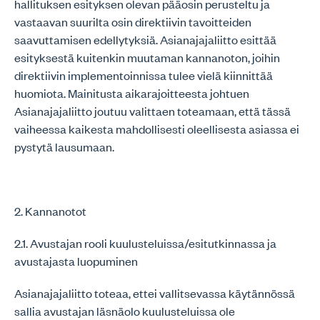
hallituksen esityksen olevan pääosin perusteltu ja
vastaavan suurilta osin direktiivin tavoitteiden
saavuttamisen edellytyksiä. Asianajajaliitto esittää
esityksestä kuitenkin muutaman kannanoton, joihin
direktiivin implementoinnissa tulee vielä kiinnittää
huomiota. Mainitusta aikarajoitteesta johtuen
Asianajajaliitto joutuu valittaen toteamaan, että tässä
vaiheessa kaikesta mahdollisesti oleellisesta asiassa ei
pystytä lausumaan.
2. Kannanotot
2.1. Avustajan rooli kuulusteluissa/esitutkinnassa ja
avustajasta luopuminen
Asianajajaliitto toteaa, ettei vallitsevassa käytännössä
sallia avustajan läsnäolo kuulusteluissa ole