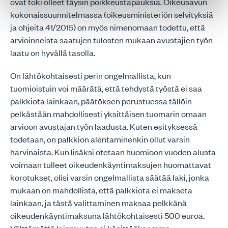
ovat toki olleet täysin poikkeustapauksia. Oikeusavun
kokonaissuunnitelmassa (oikeusministeriön selvityksiä
ja ohjeita 41/2015) on myös nimenomaan todettu, että
arvioinneista saatujen tulosten mukaan avustajien työn
laatu on hyvällä tasolla.
On lähtökohtaisesti perin ongelmallista, kun
tuomioistuin voi määrätä, että tehdystä työstä ei saa
palkkiota lainkaan, päätöksen perustuessa tällöin
pelkästään mahdollisesti yksittäisen tuomarin omaan
arvioon avustajan työn laadusta. Kuten esityksessä
todetaan, on palkkion alentaminenkin ollut varsin
harvinaista. Kun lisäksi otetaan huomioon vuoden alusta
voimaan tulleet oikeudenkäyntimaksujen huomattavat
korotukset, olisi varsin ongelmallista säätää laki, jonka
mukaan on mahdollista, että palkkiota ei makseta
lainkaan, ja tästä valittaminen maksaa pelkkänä
oikeudenkäyntimaksuna lähtökohtaisesti 500 euroa.