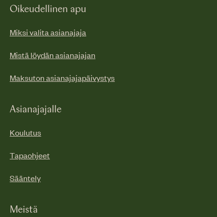
Oikeudellinen apu
Miksi valita asianajaja
Mistä löydän asianajajan
Maksuton asianajajapäivystys
Asianajajalle
Koulutus
Tapaohjeet
Sääntely
Meistä