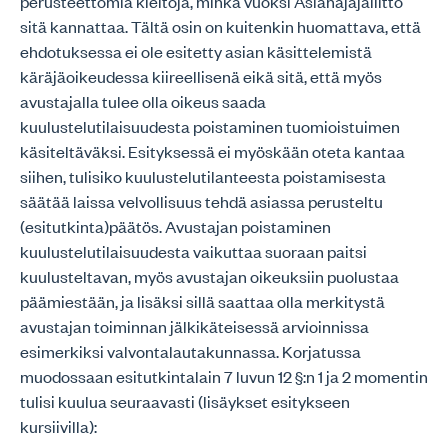
perusteettomia kieltoja, minkä vuoksi Asianajajaliitto
sitä kannattaa. Tältä osin on kuitenkin huomattava, että
ehdotuksessa ei ole esitetty asian käsittelemistä
käräjäoikeudessa kiireellisenä eikä sitä, että myös
avustajalla tulee olla oikeus saada
kuulustelutilaisuudesta poistaminen tuomioistuimen
käsiteltäväksi. Esityksessä ei myöskään oteta kantaa
siihen, tulisiko kuulustelutilanteesta poistamisesta
säätää laissa velvollisuus tehdä asiassa perusteltu
(esitutkinta)päätös. Avustajan poistaminen
kuulustelutilaisuudesta vaikuttaa suoraan paitsi
kuulusteltavan, myös avustajan oikeuksiin puolustaa
päämiestään, ja lisäksi sillä saattaa olla merkitystä
avustajan toiminnan jälkikäteisessä arvioinnissa
esimerkiksi valvontalautakunnassa. Korjatussa
muodossaan esitutkintalain 7 luvun 12 §:n 1 ja 2 momentin
tulisi kuulua seuraavasti (lisäykset esitykseen
kursiivilla):