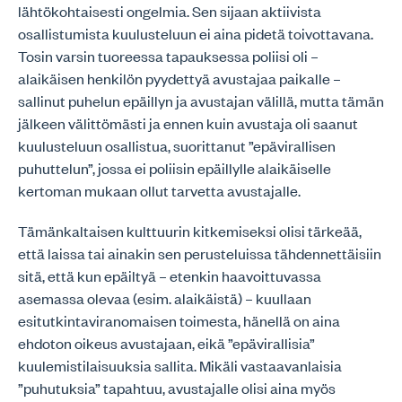
lähtökohtaisesti ongelmia. Sen sijaan aktiivista
osallistumista kuulusteluun ei aina pidetä toivottavana.
Tosin varsin tuoreessa tapauksessa poliisi oli –
alaikäisen henkilön pyydettyä avustajaa paikalle –
sallinut puhelun epäillyn ja avustajan välillä, mutta tämän
jälkeen välittömästi ja ennen kuin avustaja oli saanut
kuulusteluun osallistua, suorittanut ”epävirallisen
puhuttelun”, jossa ei poliisin epäillylle alaikäiselle
kertoman mukaan ollut tarvetta avustajalle.
Tämänkaltaisen kulttuurin kitkemiseksi olisi tärkeää,
että laissa tai ainakin sen perusteluissa tähdennettäisiin
sitä, että kun epäiltyä – etenkin haavoittuvassa
asemassa olevaa (esim. alaikäistä) – kuullaan
esitutkintaviranomaisen toimesta, hänellä on aina
ehdoton oikeus avustajaan, eikä ”epävirallisia”
kuulemistilaisuuksia sallita. Mikäli vastaavanlaisia
”puhutuksia” tapahtuu, avustajalle olisi aina myös