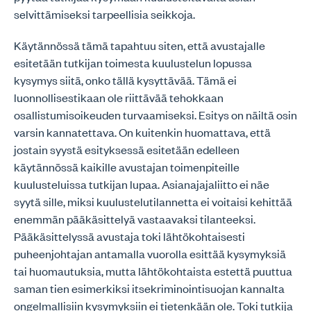
selvittämiseksi tarpeellisia seikkoja.
Käytännössä tämä tapahtuu siten, että avustajalle
esitetään tutkijan toimesta kuulustelun lopussa
kysymys siitä, onko tällä kysyttävää. Tämä ei
luonnollisestikaan ole riittävää tehokkaan
osallistumisoikeuden turvaamiseksi. Esitys on näiltä osin
varsin kannatettava. On kuitenkin huomattava, että
jostain syystä esityksessä esitetään edelleen
käytännössä kaikille avustajan toimenpiteille
kuulusteluissa tutkijan lupaa. Asianajajaliitto ei näe
syytä sille, miksi kuulustelutilannetta ei voitaisi kehittää
enemmän pääkäsittelyä vastaavaksi tilanteeksi.
Pääkäsittelyssä avustaja toki lähtökohtaisesti
puheenjohtajan antamalla vuorolla esittää kysymyksiä
tai huomautuksia, mutta lähtökohtaista estettä puuttua
saman tien esimerkiksi itsekriminointisuojan kannalta
ongelmallisiin kysymyksiin ei tietenkään ole. Toki tutkija