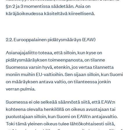
§:n 2 ja 3 momentissa säädetään. Asia on
käräjäoikeudessa käsiteltävä kiireellisenä.
2.2. Eurooppalainen pidätysmääräys (EAW)
Asianajajaliitto toteaa, että silloin, kun kyse on
pidätysmääräyksen toimeenpanosta, on tilanne
Suomessa varsin hyvä, etenkin, jos vertaa tilannetta
moniin muihin EU-valtioihin. Sen sijaan silloin, kun Suomi
on määräyksen antava valtio, on tilanteessa jonkin
verran pulmia.
Suomessa ei ole selkeää säännöstä siitä, että EAW:n
kohteena olevalla henkilöllä on oikeus avustajaan tai
puolustajaan silloin, kun Suomi on EAW:n antajavaltio.
Toki tämä yleinen oikeus tulee lähtökohtaisesti siitä,