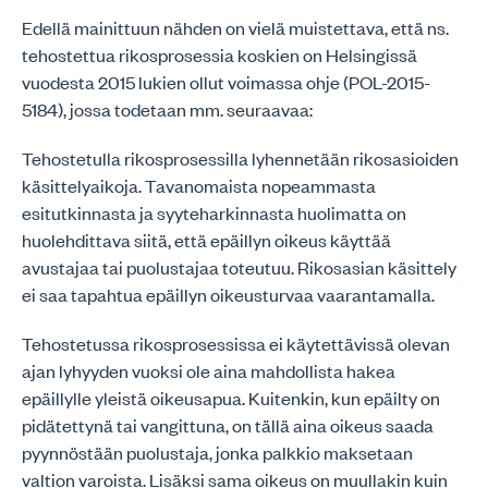
Edellä mainittuun nähden on vielä muistettava, että ns.
tehostettua rikosprosessia koskien on Helsingissä
vuodesta 2015 lukien ollut voimassa ohje (POL-2015-
5184), jossa todetaan mm. seuraavaa:
Tehostetulla rikosprosessilla lyhennetään rikosasioiden
käsittelyaikoja. Tavanomaista nopeammasta
esitutkinnasta ja syyteharkinnasta huolimatta on
huolehdittava siitä, että epäillyn oikeus käyttää
avustajaa tai puolustajaa toteutuu. Rikosasian käsittely
ei saa tapahtua epäillyn oikeusturvaa vaarantamalla.
Tehostetussa rikosprosessissa ei käytettävissä olevan
ajan lyhyyden vuoksi ole aina mahdollista hakea
epäillylle yleistä oikeusapua. Kuitenkin, kun epäilty on
pidätettynä tai vangittuna, on tällä aina oikeus saada
pyynnöstään puolustaja, jonka palkkio maksetaan
valtion varoista. Lisäksi sama oikeus on muullakin kuin