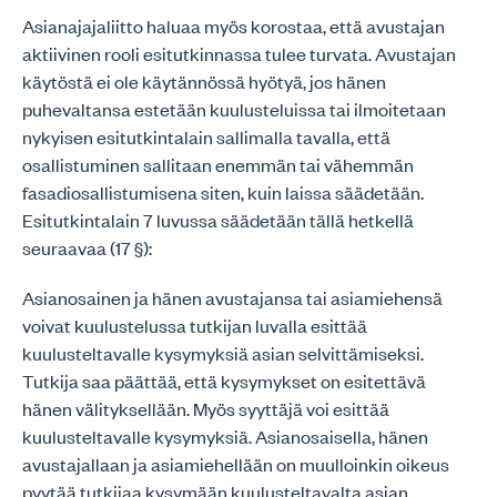
Asianajajaliitto haluaa myös korostaa, että avustajan
aktiivinen rooli esitutkinnassa tulee turvata. Avustajan
käytöstä ei ole käytännössä hyötyä, jos hänen
puhevaltansa estetään kuulusteluissa tai ilmoitetaan
nykyisen esitutkintalain sallimalla tavalla, että
osallistuminen sallitaan enemmän tai vähemmän
fasadiosallistumisena siten, kuin laissa säädetään.
Esitutkintalain 7 luvussa säädetään tällä hetkellä
seuraavaa (17 §):
Asianosainen ja hänen avustajansa tai asiamiehensä
voivat kuulustelussa tutkijan luvalla esittää
kuulusteltavalle kysymyksiä asian selvittämiseksi.
Tutkija saa päättää, että kysymykset on esitettävä
hänen välityksellään. Myös syyttäjä voi esittää
kuulusteltavalle kysymyksiä. Asianosaisella, hänen
avustajallaan ja asiamiehellään on muulloinkin oikeus
pyytää tutkijaa kysymään kuulusteltavalta asian