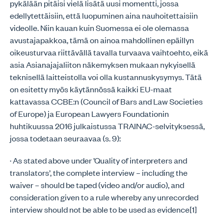
pykälään pitäisi vielä lisätä uusi momentti, jossa
edellytettäisiin, että luopuminen aina nauhoitettaisiin
videolle. Niin kauan kuin Suomessa ei ole olemassa
avustajapakkoa, tämä on ainoa mahdollinen epäillyn
oikeusturvaa riittävällä tavalla turvaava vaihtoehto, eikä
asia Asianajajaliiton näkemyksen mukaan nykyisellä
teknisellä laitteistolla voi olla kustannuskysymys. Tätä
on esitetty myös käytännössä kaikki EU-maat
kattavassa CCBE:n (Council of Bars and Law Societies
of Europe) ja European Lawyers Foundationin
huhtikuussa 2016 julkaistussa TRAINAC-selvityksessä,
jossa todetaan seuraavaa (s. 9):
· As stated above under ’Quality of interpreters and
translators’, the complete interview – including the
waiver – should be taped (video and/or audio), and
consideration given to a rule whereby any unrecorded
interview should not be able to be used as evidence[1]