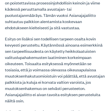
on poistettavissa prosessinjohdollisin keinoin ja viime
kädessä peruuttamalla avustajan- tai
puolustajanmääräys. Tämän vuoksi Asianajajaliitto
suhtautuu palkkion alentamista koskevaan
ehdotukseen kielteisesti ja sitä vastustaa.
Esitys on lisäksi sen todellisen tarpeen osalta kovin
kevyesti perusteltu. Käytännössä ainoana esimerkkinä
sen tarpeellisuudesta on käytetty heikkolaatuisten
valituslupahakemusten laatiminen korkeimpaan
oikeuteen. Toisaalta esityksessä myönnetään se
tosiasia, että jo voimassa olevassa oikeusapulaissa
muutoksenhakutuomioistuin voi päättää, että avustajan
palkkiota ja kuluja ei korvata valtion varoista, jos
muutoksenhakemus on selvästi perusteeton.
Asianajajaliitto ei aivan tavoita esityksen perusteluita
näiltä osin.