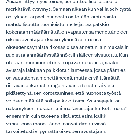
Asiaan liittyy myös toinen, periaatteellisella tasolla
merkittävä kysymys. Samaan aikaan kun vailla selvitystä
esityksen tarpeellisuudesta esitetään laintasoista
mahdollisuutta tuomioistuimelle jättää palkkio
kokonaan määräämättä, on vapautensa menettäneiden
oikeus avustajaan kysymyksenä suhteessa
oikeudenkäynnistä rikosasioissa annetun lain mukaisiin
puolustajanmääräyssäännöksiin jälleen sivuutettu. Kun
otetaan huomioon etenkin epävarmuus siitä, saako
avustaja lainkaan palkkiota tilanteessa, jossa päämies
on vapautensa menettäneenä, mutta ei välttämättä
riittävän ankarasti rangaistavasta teosta tai vielä
pidätettynä, sen korostaminen, että huonosta työstä
voidaan määrätä nollapalkkio, toimii Asianajajaliiton
näkemyksen mukaan lähinnä ”avustajankarkottimena”
ennemmin kuin takeena siitä, että esim. kaikki
vapautensa menettäneet saavat direktiivissä
tarkoitetusti viipymättä oikeuden avustajaan.