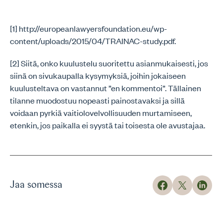
[1] http://europeanlawyersfoundation.eu/wp-
content/uploads/2015/04/TRAINAC-study.pdf.
[2] Siitä, onko kuulustelu suoritettu asianmukaisesti, jos
siinä on sivukaupalla kysymyksiä, joihin jokaiseen
kuulusteltava on vastannut ”en kommentoi”. Tällainen
tilanne muodostuu nopeasti painostavaksi ja sillä
voidaan pyrkiä vaitiolovelvollisuuden murtamiseen,
etenkin, jos paikalla ei syystä tai toisesta ole avustajaa.
Jaa somessa