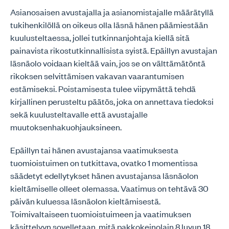
Asianosaisen avustajalla ja asianomistajalle määrätyllä
tukihenkilöllä on oikeus olla läsnä hänen päämiestään
kuulusteltaessa, jollei tutkinnanjohtaja kiellä sitä
painavista rikostutkinnallisista syistä. Epäillyn avustajan
läsnäolo voidaan kieltää vain, jos se on välttämätöntä
rikoksen selvittämisen vakavan vaarantumisen
estämiseksi. Poistamisesta tulee viipymättä tehdä
kirjallinen perusteltu päätös, joka on annettava tiedoksi
sekä kuulusteltavalle että avustajalle
muutoksenhakuohjauksineen.
Epäillyn tai hänen avustajansa vaatimuksesta
tuomioistuimen on tutkittava, ovatko 1 momentissa
säädetyt edellytykset hänen avustajansa läsnäolon
kieltämiselle olleet olemassa. Vaatimus on tehtävä 30
päivän kuluessa läsnäolon kieltämisestä.
Toimivaltaiseen tuomioistuimeen ja vaatimuksen
käsittelyyn sovelletaan, mitä pakkokeinolain 8 luvun 18