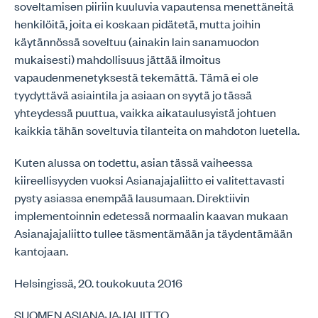
soveltamisen piiriin kuuluvia vapautensa menettäneitä
henkilöitä, joita ei koskaan pidätetä, mutta joihin
käytännössä soveltuu (ainakin lain sanamuodon
mukaisesti) mahdollisuus jättää ilmoitus
vapaudenmenetyksestä tekemättä. Tämä ei ole
tyydyttävä asiaintila ja asiaan on syytä jo tässä
yhteydessä puuttua, vaikka aikataulusyistä johtuen
kaikkia tähän soveltuvia tilanteita on mahdoton luetella.
Kuten alussa on todettu, asian tässä vaiheessa
kiireellisyyden vuoksi Asianajajaliitto ei valitettavasti
pysty asiassa enempää lausumaan. Direktiivin
implementoinnin edetessä normaalin kaavan mukaan
Asianajajaliitto tullee täsmentämään ja täydentämään
kantojaan.
Helsingissä, 20. toukokuuta 2016
SUOMEN ASIANAJAJALIITTO