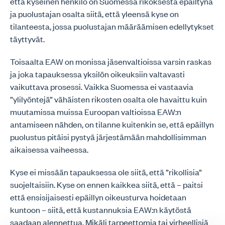
että kyseinen henkilö on Suomessa rikoksesta epäiltynä
ja puolustajan osalta siitä, että yleensä kyse on
tilanteesta, jossa puolustajan määräämisen edellytykset
täyttyvät.
Toisaalta EAW on monissa jäsenvaltioissa varsin raskas
ja joka tapauksessa yksilön oikeuksiin valtavasti
vaikuttava prosessi. Vaikka Suomessa ei vastaavia
”ylilyöntejä” vähäisten rikosten osalta ole havaittu kuin
muutamissa muissa Euroopan valtioissa EAW:n
antamiseen nähden, on tilanne kuitenkin se, että epäillyn
puolustus pitäisi pystyä järjestämään mahdollisimman
aikaisessa vaiheessa.
Kyse ei missään tapauksessa ole siitä, että ”rikollisia”
suojeltaisiin. Kyse on ennen kaikkea siitä, että – paitsi
että ensisijaisesti epäillyn oikeusturva hoidetaan
kuntoon – siitä, että kustannuksia EAW:n käytöstä
saadaan alennettua. Mikäli tarpeettomia tai virheellisiä