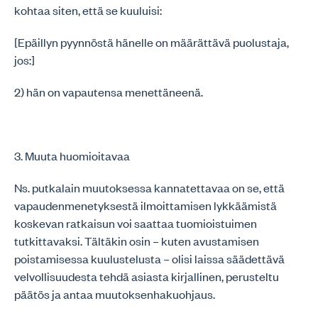
kohtaa siten, että se kuuluisi:
[Epäillyn pyynnöstä hänelle on määrättävä puolustaja,
jos:]
2) hän on vapautensa menettäneenä.
3. Muuta huomioitavaa
Ns. putkalain muutoksessa kannatettavaa on se, että
vapaudenmenetyksestä ilmoittamisen lykkäämistä
koskevan ratkaisun voi saattaa tuomioistuimen
tutkittavaksi. Tältäkin osin – kuten avustamisen
poistamisessa kuulustelusta – olisi laissa säädettävä
velvollisuudesta tehdä asiasta kirjallinen, perusteltu
päätös ja antaa muutoksenhakuohjaus.