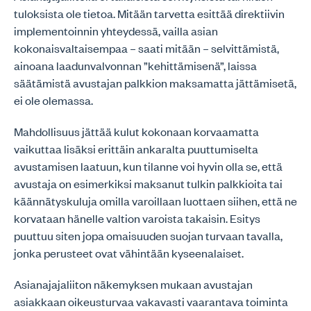
tuloksista ole tietoa. Mitään tarvetta esittää direktiivin
implementoinnin yhteydessä, vailla asian
kokonaisvaltaisempaa – saati mitään – selvittämistä,
ainoana laadunvalvonnan ”kehittämisenä”, laissa
säätämistä avustajan palkkion maksamatta jättämisetä,
ei ole olemassa.
Mahdollisuus jättää kulut kokonaan korvaamatta
vaikuttaa lisäksi erittäin ankaralta puuttumiselta
avustamisen laatuun, kun tilanne voi hyvin olla se, että
avustaja on esimerkiksi maksanut tulkin palkkioita tai
käännätyskuluja omilla varoillaan luottaen siihen, että ne
korvataan hänelle valtion varoista takaisin. Esitys
puuttuu siten jopa omaisuuden suojan turvaan tavalla,
jonka perusteet ovat vähintään kyseenalaiset.
Asianajajaliiton näkemyksen mukaan avustajan
asiakkaan oikeusturvaa vakavasti vaarantava toiminta