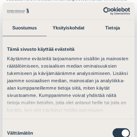
EAW:tä ei anneta tai ne peruutetaan, ei vastaavia
kustannuksia myöskään aiheudu tai niitä aiheutuu
vähemmän. Jos luovutettavaksi pyydetyllä henkilöllä on
Suostumus
Yksityiskohdat
Tietoja
Suomessa asiantunteva avustaja, hän pystyy varsin pian
havaitsemaan EAW:n perusteena olevan
vangitsemispäätöksen mahdollisen perusteettomuuden
Tämä sivusto käyttää evästeitä
ja joko yhteydenpidolla syyttäjään tai kantelemalla
vangitsemispäätöksestä hovioikeuteen, koko melko
Käytämme evästeitä tarjoamamme sisällön ja mainosten
räätälöimiseen, sosiaalisen median ominaisuuksien
massiivinen prosessi voidaan joko välttää tai ainakin
tukemiseen ja kävijämäärämme analysoimiseen. Lisäksi
saada päätökseen mahdollisimman pian.
jaamme sosiaalisen median, mainosalan ja analytiikka-
Asianajajaliitolla on erittäin positiivisia kokemuksia
alan kumppaneillemme tietoja siitä, miten käytät
kahden (eri jäsenvaltiossa olevan) puolustajan
sivustoamme. Kumppanimme voivat yhdistää näitä
tietoja muihin tietoihin, joita olet antanut heille tai joita on
järjestelmästä, ja sillä voi olla merkittävä vaikutus myös
kerätty, kun olet käyttänyt heidän palvelujaan.
kustannuksiin niitä alentavasti. Tämän vuoksi
Asianajajaliitto pitää tärkeänä, että vähintään
perusteluihin tämä kirjataan siten, että puolustajan
Suostumuksen
Välttämätön
määrääminen myös Suomen ollessa EAW:n antava
valinta