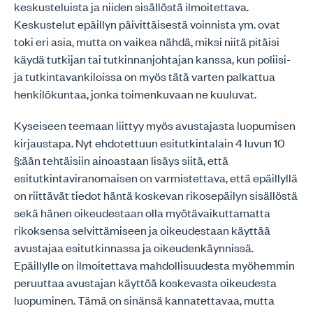
keskusteluista ja niiden sisällöstä ilmoitettava.
Keskustelut epäillyn päivittäisestä voinnista ym. ovat
toki eri asia, mutta on vaikea nähdä, miksi niitä pitäisi
käydä tutkijan tai tutkinnanjohtajan kanssa, kun poliisi-
ja tutkintavankiloissa on myös tätä varten palkattua
henkilökuntaa, jonka toimenkuvaan ne kuuluvat.
Kyseiseen teemaan liittyy myös avustajasta luopumisen
kirjaustapa. Nyt ehdotettuun esitutkintalain 4 luvun 10
§:ään tehtäisiin ainoastaan lisäys siitä, että
esitutkintaviranomaisen on varmistettava, että epäillyllä
on riittävät tiedot häntä koskevan rikosepäilyn sisällöstä
sekä hänen oikeudestaan olla myötävaikuttamatta
rikoksensa selvittämiseen ja oikeudestaan käyttää
avustajaa esitutkinnassa ja oikeudenkäynnissä.
Epäillylle on ilmoitettava mahdollisuudesta myöhemmin
peruuttaa avustajan käyttöä koskevasta oikeudesta
luopuminen. Tämä on sinänsä kannatettavaa, mutta