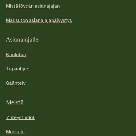
Mistä löydän asianajajan
Maksuton asianajajapäivystys
Asianajajalle
Koulutus
Tapaohjeet
Sääntely
Meistä
Yhteystiedot
Medialle