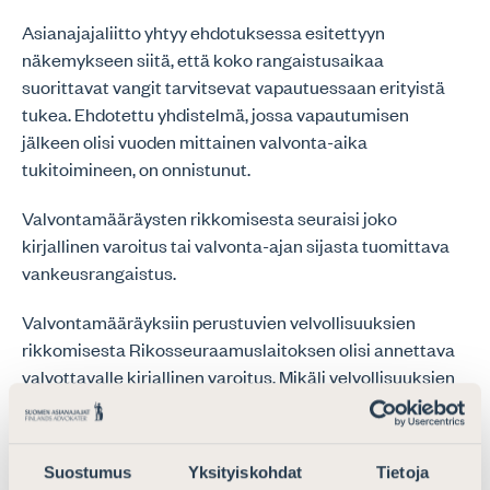
Asianajajaliitto yhtyy ehdotuksessa esitettyyn
näkemykseen siitä, että koko rangaistusaikaa
suorittavat vangit tarvitsevat vapautuessaan erityistä
tukea. Ehdotettu yhdistelmä, jossa vapautumisen
jälkeen olisi vuoden mittainen valvonta-aika
tukitoimineen, on onnistunut.
Valvontamääräysten rikkomisesta seuraisi joko
kirjallinen varoitus tai valvonta-ajan sijasta tuomittava
vankeusrangaistus.
Valvontamääräyksiin perustuvien velvollisuuksien
rikkomisesta Rikosseuraamuslaitoksen olisi annettava
valvottavalle kirjallinen varoitus. Mikäli velvollisuuksien
rikkomisen todettaisiin olevan vähäistä eikä se olisi
toistuvaa, valvottavalle voitaisiin antaa kirjallisen
varoituksen sijasta huomautus.
Suostumus
Yksityiskohdat
Tietoja