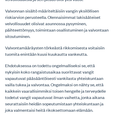
Valvonnan sisältö määriteltäisiin vangin yksilöllisen
riskiarvion perusteella. Olennaisimmat lakisääteiset
velvollisuudet olisivat asunnossa pysyminen,
päihteettömyys, toimintaan osallistuminen ja valvontaan
sitoutuminen.
Valvontamääräysten törkeästä rikkomisesta voitaisiin
tuomita enintään kuusi kuukautta vankeutta.
Ehdotuksessa on todettu ongelmalliseksi se, että
nykyisin koko rangaistusaikaa suorittavat vangit
vapautuvat pääsääntöisesti vankilasta yhteiskuntaan
vailla tukea ja valvontaa. Ongelmaksi on nähty se, että
kaikkein vaarallisimmiksi toisen hengelle ja terveydelle
todetut vangit vapautuvat ilman vaihetta, jonka aikana
seurattaisiin heidän sopeutumistaan yhteiskuntaan ja
joka valmentaisi heitä rikoksettomaan elämään.