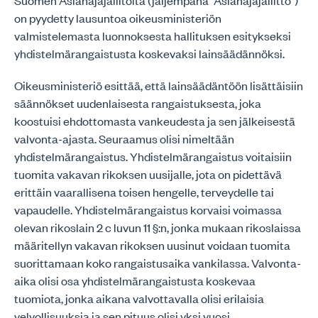
Suomen Asianajajaliitolta (jäljempänä ”Asianajajaliitto”)
on pyydetty lausuntoa oikeusministeriön
valmistelemasta luonnoksesta hallituksen esitykseksi
yhdistelmärangaistusta koskevaksi lainsäädännöksi.
Oikeusministeriö esittää, että lainsäädäntöön lisättäisiin
säännökset uudenlaisesta rangaistuksesta, joka
koostuisi ehdottomasta vankeudesta ja sen jälkeisestä
valvonta-ajasta. Seuraamus olisi nimeltään
yhdistelmärangaistus. Yhdistelmärangaistus voitaisiin
tuomita vakavan rikoksen uusijalle, jota on pidettävä
erittäin vaarallisena toisen hengelle, terveydelle tai
vapaudelle. Yhdistelmärangaistus korvaisi voimassa
olevan rikoslain 2 c luvun 11 §:n, jonka mukaan rikoslaissa
määritellyn vakavan rikoksen uusinut voidaan tuomita
suorittamaan koko rangaistusaika vankilassa. Valvonta-
aika olisi osa yhdistelmärangaistusta koskevaa
tuomiota, jonka aikana valvottavalla olisi erilaisia
velvollisuuksia ja sen pituus olisi yksi vuosi.