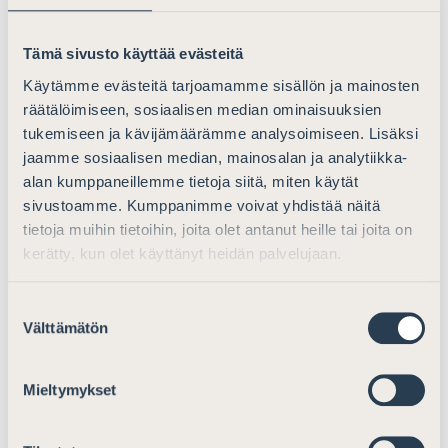
Mikäli valvottava rikkoisi törkeästi velvollisuuksiaan,
tuomioistuimen olisi muunnettava valvonta-ajasta
Tämä sivusto käyttää evästeitä
suorittamatta oleva osa osittain tai kokonaan
Käytämme evästeitä tarjoamamme sisällön ja mainosten
ehdottomaksi vankeudeksi, jonka pituus olisi vähintään
räätälöimiseen, sosiaalisen median ominaisuuksien
neljä päivää ja enintään kuusi kuukautta.
tukemiseen ja kävijämäärämme analysoimiseen. Lisäksi
jaamme sosiaalisen median, mainosalan ja analytiikka-
Asianajajaliitto näkee perustelluksi sen, että törkeästä
alan kumppaneillemme tietoja siitä, miten käytät
velvollisuuksien rikkomisesta voi seurata suorittamatta
sivustoamme. Kumppanimme voivat yhdistää näitä
olevan valvonta-ajan muuntaminen osittain tai
tietoja muihin tietoihin, joita olet antanut heille tai joita on
kokonaan ehdottomaksi vankeudeksi. Tämä kannustaisi
kerätty, kun olet käyttänyt heidän palvelujaan.
valvottavaa noudattamaan hänelle asetettuja
velvollisuuksia.
Suostumuksen
Välttämätön
Sen sijaan legaliteettiperiaatteen kannalta on
valinta
ongelmallista se, että ehdotettuun säädöstekstiin ei ole
kirjattu sitä, mitä törkeällä velvollisuuksien rikkomisella
Mieltymykset
tarkoitetaan. Esimerkkejä tästä on esityksen 19 §:n
yksityiskohtaisissa perusteluissa. Asianajajaliitto näkisi