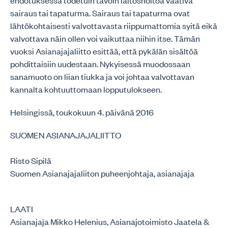
ehdotuksessa todetuin tavoin laitoshoitoa vaativa
sairaus tai tapaturma. Sairaus tai tapaturma ovat
lähtökohtaisesti valvottavasta riippumattomia syitä eikä
valvottava näin ollen voi vaikuttaa niihin itse. Tämän
vuoksi Asianajajaliitto esittää, että pykälän sisältöä
pohdittaisiin uudestaan. Nykyisessä muodossaan
sanamuoto on liian tiukka ja voi johtaa valvottavan
kannalta kohtuuttomaan lopputulokseen.
Helsingissä, toukokuun 4. päivänä 2016
SUOMEN ASIANAJAJALIITTO
Risto Sipilä
Suomen Asianajajaliiton puheenjohtaja, asianajaja
LAATI
Asianajaja Mikko Helenius, Asianajotoimisto Jaatela &