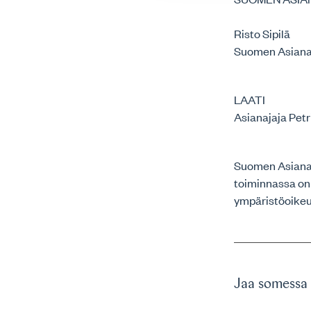
Risto Sipilä
Suomen Asianaj
LAATI
Asianajaja Petr
Suomen Asianaja
toiminnassa on
ympäristöoikeu
Jaa somessa