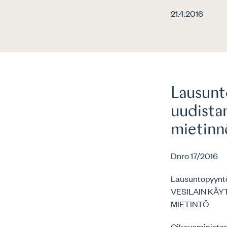
21.4.2016
Lausunt
uudista
mietinn
Dnro 17/2016
Lausuntopyyntö
VESILAIN KÄ
MIETINTÖ
Oikeusministeri