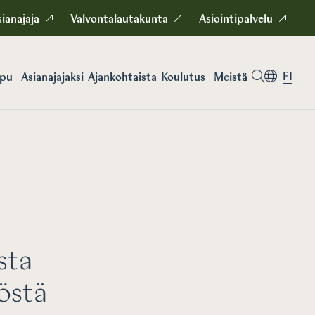
ianajaja
Valvontalautakunta
Asiointipalvelu
FI
apu
Asianajajaksi
Koulutus
Meistä
Ajankohtaista
sta
östä