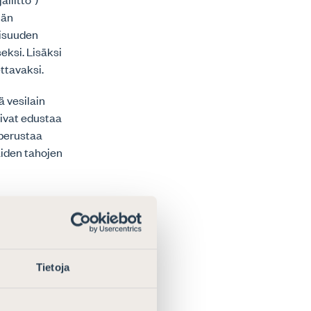
män
aisuuden
ksi. Lisäksi
ttavaksi.
ä vesilain
oivat edustaa
 perustaa
äiden tahojen
le asetetun
perusteltuja.
ten
n liittyvät
Tietoja
ritelty