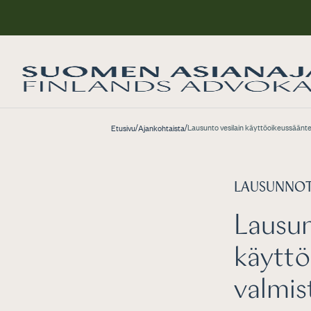
/
/
Lausunto vesilain käyttöoikeussäänte
Etusivu
Ajankohtaista
LAUSUNNO
Lausun
käyttö
valmis