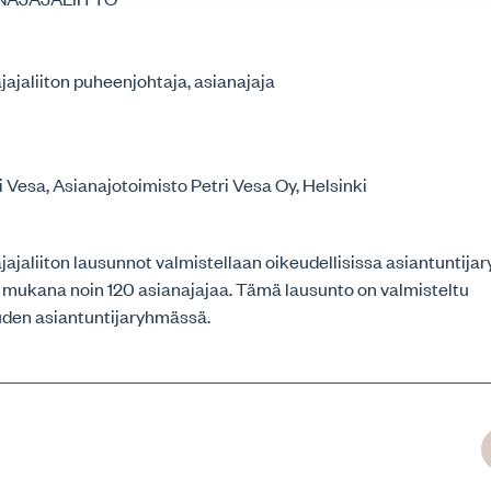
ajaliiton puheenjohtaja, asianajaja
i Vesa, Asianajotoimisto Petri Vesa Oy, Helsinki
jaliiton lausunnot valmistellaan oikeudellisissa asiantuntijar
 mukana noin 120 asianajajaa. Tämä lausunto on valmisteltu
den asiantuntijaryhmässä.