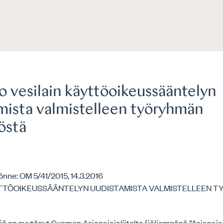
o vesilain käyttöoikeussääntelyn
mista valmistelleen työryhmän
östä
nne: OM 5/41/2015, 14.3.2016
YTTÖOIKEUSSÄÄNTELYN UUDISTAMISTA VALMISTELLEEN 
ö on pyytänyt Suomen Asianajajaliitolta (jäljempänä ”Asianajaja