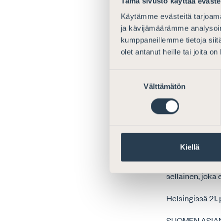
Tämä sivusto käyttää eväste
joustavin säänn
Käytämme evästeitä tarjoama
ehdotuksessa la
ja kävijämäärämme analysoim
myöntää, jos oi
kumppaneillemme tietoja siitä
”huomattavaa ha
olet antanut heille tai joita o
erilaiseen tulk
pyritty esityk
Suostumuksen
perusteluosaan 
Välttämätön
valinta
jatkovalmistelu
Yleisen tarpeen
vähentää säännö
vaikuttaa onnis
Kiellä
yleinen etu” ja
mikä merkitys t
sellainen, joka 
Helsingissä 21.
SUOMEN ASIA