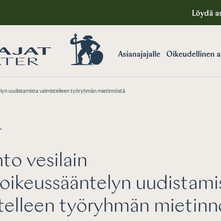
Löydä as
Asianajajalle
Oikeudellinen 
lyn uudistamista valmistelleen työryhmän mietinnöstä
T
to vesilain
oikeussääntelyn uudistami
telleen työryhmän mietinn