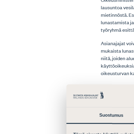
lausuntoa vesi
mietinnöstä. E
lunastamista j
työryhmä esittä
Asianajajat voi
mukaista lunast
niitä, joiden a
käyttöoikeuksia
oikeusturvan k
Ehdotus perustu
tehtävänannon. 
Lunastus- ja kä
asianosaisten k
Suostumus
säännökset – ov
Ongelmana on p