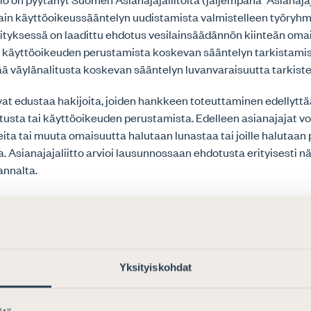
lain käyttöoikeussääntelyn uudistamista valmistelleen työryh
sityksessä on laadittu ehdotus vesilainsäädännön kiinteän om
a käyttöoikeuden perustamista koskevan sääntelyn tarkistamise
ä väylänalitusta koskevan sääntelyn luvanvaraisuutta tarkiste
vat edustaa hakijoita, joiden hankkeen toteuttaminen edellyttä
usta tai käyttöoikeuden perustamista. Edelleen asianajajat v
lueita tai muuta omaisuutta halutaan lunastaa tai joille halutaan
. Asianajajaliitto arvioi lausunnossaan ehdotusta erityisesti n
annalta.
u huolelliseen valmisteluun ja työryhmän työ täyttää hyvin sil
Esitetyt lainmuutokset ovat yleisesti ottaen asianmukaisia ja 
yttöoikeusasioihin liittyvät vesilain menettelysäännökset – ku
uulemiseen, valitusoikeuteen ja valvonta-asioiden vireillepanoo
Yksityiskohdat
at asianosaisten oikeusturvan kannalta riittäviä.
idettävä, että useat keskeiset seikat on lakiehdotuksessa mää