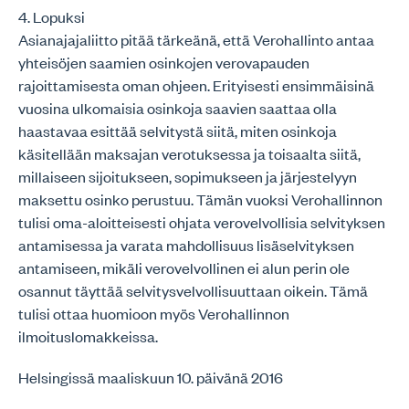
4. Lopuksi
Asianajajaliitto pitää tärkeänä, että Verohallinto antaa
yhteisöjen saamien osinkojen verovapauden
rajoittamisesta oman ohjeen. Erityisesti ensimmäisinä
vuosina ulkomaisia osinkoja saavien saattaa olla
haastavaa esittää selvitystä siitä, miten osinkoja
käsitellään maksajan verotuksessa ja toisaalta siitä,
millaiseen sijoitukseen, sopimukseen ja järjestelyyn
maksettu osinko perustuu. Tämän vuoksi Verohallinnon
tulisi oma-aloitteisesti ohjata verovelvollisia selvityksen
antamisessa ja varata mahdollisuus lisäselvityksen
antamiseen, mikäli verovelvollinen ei alun perin ole
osannut täyttää selvitysvelvollisuuttaan oikein. Tämä
tulisi ottaa huomioon myös Verohallinnon
ilmoituslomakkeissa.
Helsingissä maaliskuun 10. päivänä 2016