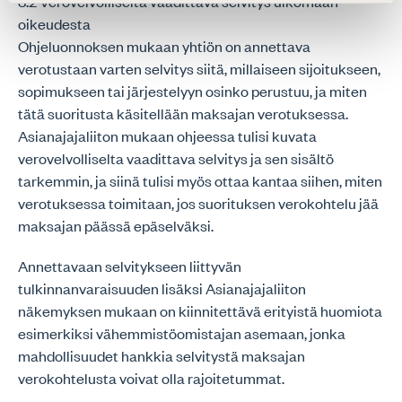
3.2 Verovelvolliselta vaadittava selvitys ulkomaan
oikeudesta
Ohjeluonnoksen mukaan yhtiön on annettava
verotustaan varten selvitys siitä, millaiseen sijoitukseen,
sopimukseen tai järjestelyyn osinko perustuu, ja miten
tätä suoritusta käsitellään maksajan verotuksessa.
Asianajajaliiton mukaan ohjeessa tulisi kuvata
verovelvolliselta vaadittava selvitys ja sen sisältö
tarkemmin, ja siinä tulisi myös ottaa kantaa siihen, miten
verotuksessa toimitaan, jos suorituksen verokohtelu jää
maksajan päässä epäselväksi.
Annettavaan selvitykseen liittyvän
tulkinnanvaraisuuden lisäksi Asianajajaliiton
näkemyksen mukaan on kiinnitettävä erityistä huomiota
esimerkiksi vähemmistöomistajan asemaan, jonka
mahdollisuudet hankkia selvitystä maksajan
verokohtelusta voivat olla rajoitetummat.