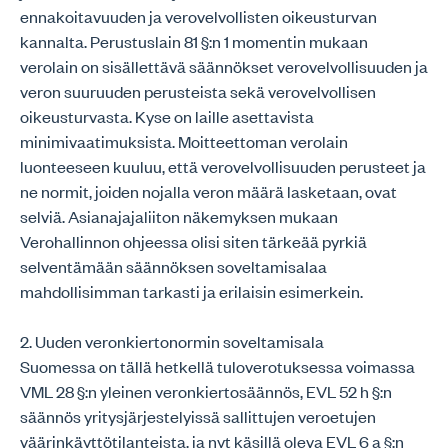
ennakoitavuuden ja verovelvollisten oikeusturvan
kannalta. Perustuslain 81 §:n 1 momentin mukaan
verolain on sisällettävä säännökset verovelvollisuuden ja
veron suuruuden perusteista sekä verovelvollisen
oikeusturvasta. Kyse on laille asettavista
minimivaatimuksista. Moitteettoman verolain
luonteeseen kuuluu, että verovelvollisuuden perusteet ja
ne normit, joiden nojalla veron määrä lasketaan, ovat
selviä. Asianajajaliiton näkemyksen mukaan
Verohallinnon ohjeessa olisi siten tärkeää pyrkiä
selventämään säännöksen soveltamisalaa
mahdollisimman tarkasti ja erilaisin esimerkein.
2. Uuden veronkiertonormin soveltamisala
Suomessa on tällä hetkellä tuloverotuksessa voimassa
VML 28 §:n yleinen veronkiertosäännös, EVL 52 h §:n
säännös yritysjärjestelyissä sallittujen veroetujen
väärinkäyttötilanteista, ja nyt käsillä oleva EVL 6 a §:n