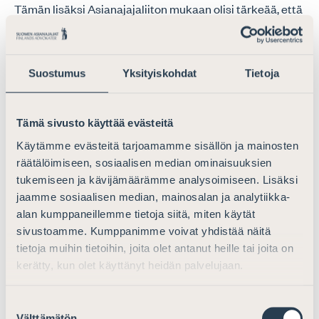
Tämän lisäksi Asianajajaliiton mukaan olisi tärkeää, että
kun Verohallinto viittaa EUT:n ratkaisuihin ja niistä
johdettaviin oikeusohjeisiin, kyseiset oikeusohjeet on
kirjoitettu ohjeeseen selkeästi auki. EUT:n ratkaisut ovat
Suostumus
Yksityiskohdat
Tietoja
usein hyvin pitkiä ja seikkaperäisiä. Verovelvollisten
oikeusturvan kannalta on tärkeää, että ratkaisuista
johdetut oikeusohjeet olisivat löydettävissä suoraan
Tämä sivusto käyttää evästeitä
Verohallinnon ohjeesta.
Käytämme evästeitä tarjoamamme sisällön ja mainosten
räätälöimiseen, sosiaalisen median ominaisuuksien
Verohallinnon ohjeluonnoksessa, hallituksen
tukemiseen ja kävijämäärämme analysoimiseen. Lisäksi
esityksessä (HE 59/2015) sekä emo-tytäryhtiödirektiivin
jaamme sosiaalisen median, mainosalan ja analytiikka-
muuttamisesta annetussa neuvoston direktiivissä
alan kumppaneillemme tietoja siitä, miten käytät
(2015/121) on todettu, että osinkoja koskeva
sivustoamme. Kumppanimme voivat yhdistää näitä
veronkiertosäännös voi tulla sovellettavaksi esimerkiksi
tietoja muihin tietoihin, joita olet antanut heille tai joita on
tilanteessa, jossa yhteisöt ovat itsessään aitoja, mutta
kerätty, kun olet käyttänyt heidän palvelujaan.
joissa voitonjaon perusteena olevien osuuksien ei
katsota tosiasiassa kuuluvan ko. osingonsaajalle, joka on
Suostumuksen
sijoittautunut jäsenvaltioon. Asianajajaliiton
Välttämätön