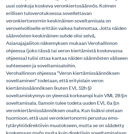
uusi osinkoja koskeva veronkiertosäännös. Kolmen
erillisen tuloverotuksessa sovellettavan
veronkiertonormin keskinäinen soveltamisala on
verovelvolliselle erittäin vaikea hahmottaa. Jotta näiden
säännösten keskinäinen suhde olisi selvä,
Asianajajaliiton näkemyksen mukaan Verohallinnon
ohjeessa (joko tässä tai veron kiertämistä koskevassa
ohjeessa) tulisi ottaa kantaa näiden säännösten väliseen
suhteeseen ja soveltamisaloihin.
Verohallinnon ohjeessa ”Veron kiertämissäännöksen
soveltaminen” todetaan, että erityislain veron
kiertämissäännöksen (kuten EVL 52h §)
soveltamiskynnys on yleensä korkeampi kuin VML 28 §:n
soveltamisala. Samoin tulee todeta uuden EVL 6a §:n
veronkiertämissäännöksen osalta. Kun lisäksi otetaan
huomioon, että uusi veronkiertonormi perustuu emo-
tytäryhtiödirektiivin muutokseen, mutta se on säädetty
koskemaan myös muita kuin direktiivin soveltamisalaan