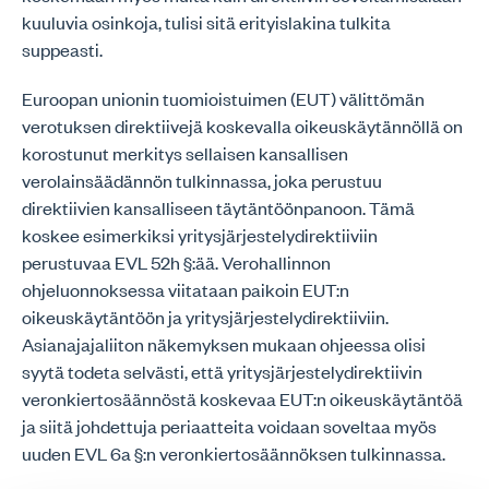
kuuluvia osinkoja, tulisi sitä erityislakina tulkita
suppeasti.
Euroopan unionin tuomioistuimen (EUT) välittömän
verotuksen direktiivejä koskevalla oikeuskäytännöllä on
korostunut merkitys sellaisen kansallisen
verolainsäädännön tulkinnassa, joka perustuu
direktiivien kansalliseen täytäntöönpanoon. Tämä
koskee esimerkiksi yritysjärjestelydirektiiviin
perustuvaa EVL 52h §:ää. Verohallinnon
ohjeluonnoksessa viitataan paikoin EUT:n
oikeuskäytäntöön ja yritysjärjestelydirektiiviin.
Asianajajaliiton näkemyksen mukaan ohjeessa olisi
syytä todeta selvästi, että yritysjärjestelydirektiivin
veronkiertosäännöstä koskevaa EUT:n oikeuskäytäntöä
ja siitä johdettuja periaatteita voidaan soveltaa myös
uuden EVL 6a §:n veronkiertosäännöksen tulkinnassa.