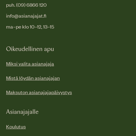
puh. (09) 6866 120
info@asianajajat.fi
ma–pe klo 10–12, 13–15
Oikeudellinen apu
Miksi valita asianajaja
Mistä löydän asianajajan
Maksuton asianajajapäivystys
Asianajajalle
Koulutus