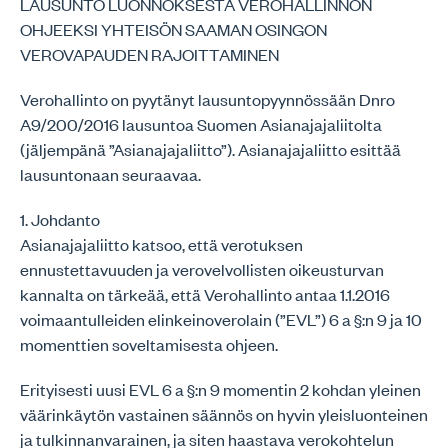
LAUSUNTO LUONNOKSESTA VEROHALLINNON
OHJEEKSI YHTEISÖN SAAMAN OSINGON
VEROVAPAUDEN RAJOITTAMINEN
Verohallinto on pyytänyt lausuntopyynnössään Dnro
A9/200/2016 lausuntoa Suomen Asianajajaliitolta
(jäljempänä ”Asianajajaliitto”). Asianajajaliitto esittää
lausuntonaan seuraavaa.
1. Johdanto
Asianajajaliitto katsoo, että verotuksen
ennustettavuuden ja verovelvollisten oikeusturvan
kannalta on tärkeää, että Verohallinto antaa 1.1.2016
voimaantulleiden elinkeinoverolain (”EVL”) 6 a §:n 9 ja 10
momenttien soveltamisesta ohjeen.
Erityisesti uusi EVL 6 a §:n 9 momentin 2 kohdan yleinen
väärinkäytön vastainen säännös on hyvin yleisluonteinen
ja tulkinnanvarainen, ja siten haastava verokohtelun