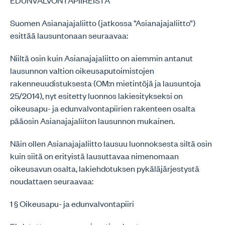
EDUNVALVONTAPIIREISTÄ
Suomen Asianajajaliitto (jatkossa ”Asianajajaliitto”)
esittää lausuntonaan seuraavaa:
Niiltä osin kuin Asianajajaliitto on aiemmin antanut
lausunnon valtion oikeusaputoimistojen
rakenneuudistuksesta (OM:n mietintöjä ja lausuntoja
25/2014), nyt esitetty luonnos lakiesitykseksi on
oikeusapu- ja edunvalvontapiirien rakenteen osalta
pääosin Asianajajaliiton lausunnon mukainen.
Näin ollen Asianajajaliitto lausuu luonnoksesta siltä osin
kuin siitä on erityistä lausuttavaa nimenomaan
oikeusavun osalta, lakiehdotuksen pykäläjärjestystä
noudattaen seuraavaa:
1 § Oikeusapu- ja edunvalvontapiiri