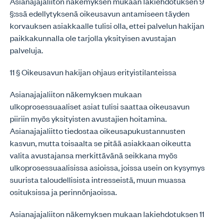
Asianajajaliiton näkemyksen mukaan lakiehdotuksen 9
§:ssä edellytyksenä oikeusavun antamiseen täyden
korvauksen asiakkaalle tulisi olla, ettei palvelun hakijan
paikkakunnalla ole tarjolla yksityisen avustajan
palveluja.
11 § Oikeusavun hakijan ohjaus erityistilanteissa
Asianajajaliiton näkemyksen mukaan
ulkoprosessuaaliset asiat tulisi saattaa oikeusavun
piiriin myös yksityisten avustajien hoitamina.
Asianajajaliitto tiedostaa oikeusapukustannusten
kasvun, mutta toisaalta se pitää asiakkaan oikeutta
valita avustajansa merkittävänä seikkana myös
ulkoprosessuaalisissa asioissa, joissa usein on kysymys
suurista taloudellisista intresseistä, muun muassa
osituksissa ja perinnönjaoissa.
Asianajajaliiton näkemyksen mukaan lakiehdotuksen 11