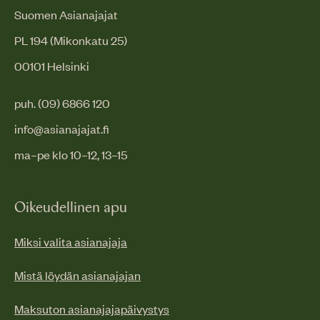
Suomen Asianajajat
PL 194 (Mikonkatu 25)
00101 Helsinki
puh. (09) 6866 120
info@asianajajat.fi
ma–pe klo 10–12, 13–15
Oikeudellinen apu
Miksi valita asianajaja
Mistä löydän asianajajan
Maksuton asianajajapäivystys