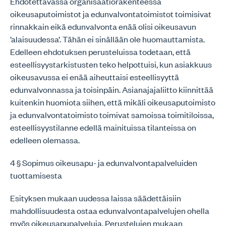
Ehdotettavassa organisaatiorakenteessa
oikeusaputoimistot ja edunvalvontatoimistot toimisivat
rinnakkain eikä edunvalvonta enää olisi oikeusavun
’alaisuudessa’. Tähän ei sinällään ole huomauttamista.
Edelleen ehdotuksen perusteluissa todetaan, että
esteellisyystarkistusten teko helpottuisi, kun asiakkuus
oikeusavussa ei enää aiheuttaisi esteellisyyttä
edunvalvonnassa ja toisinpäin. Asianajajaliitto kiinnittää
kuitenkin huomiota siihen, että mikäli oikeusaputoimisto
ja edunvalvontatoimisto toimivat samoissa toimitiloissa,
esteellisyystilanne edellä mainituissa tilanteissa on
edelleen olemassa.
4 § Sopimus oikeusapu- ja edunvalvontapalveluiden
tuottamisesta
Esityksen mukaan uudessa laissa säädettäisiin
mahdollisuudesta ostaa edunvalvontapalvelujen ohella
myös oikeusapupalveluja. Perustelujen mukaan