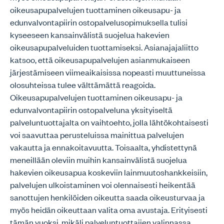
oikeusapupalvelujen tuottaminen oikeusapu- ja
edunvalvontapiirin ostopalvelusopimuksella tulisi
kyseeseen kansainvälistä suojelua hakevien
oikeusapupalveluiden tuottamiseksi. Asianajajaliitto
katsoo, että oikeusapupalvelujen asianmukaiseen
järjestämiseen viimeaikaisissa nopeasti muuttuneissa
olosuhteissa tulee välttämättä reagoida.
Oikeusapupalvelujen tuottaminen oikeusapu- ja
edunvalvontapiirin ostopalveluna yksityiseltä
palveluntuottajalta on vaihtoehto, jolla lähtökohtaisesti
voi saavuttaa perusteluissa mainittua palvelujen
vakautta ja ennakoitavuutta. Toisaalta, yhdistettynä
meneillään oleviin muihin kansainvälistä suojelua
hakevien oikeusapua koskeviin lainmuutoshankkeisiin,
palvelujen ulkoistaminen voi olennaisesti heikentää
sanottujen henkilöiden oikeutta saada oikeusturvaa ja
myös heidän oikeuttaan valita oma avustaja. Erityisesti
tämän vuoksi, mikäli palveluntuottajien valinnassa