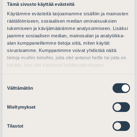
palveluista peritään täysi korvaus, joka perustelujen
Tämä sivusto käyttää evästeitä
mukaan tarkoittaa korvausta, joka vastaa
Käytämme evästeitä tarjoamamme sisällön ja mainosten
paikkakunnalla perittävää keskimääräistä
räätälöimiseen, sosiaalisen median ominaisuuksien
asianajopalkkiota. Asianajajaliiton näkemyksen mukaan
tukemiseen ja kävijämäärämme analysoimiseen. Lisäksi
käytäntö on kuitenkin jo pitkään ollut se, että
jaamme sosiaalisen median, mainosalan ja analytiikka-
oikeusaputoimistot hoitavat täyden korvauksen
alan kumppaneillemme tietoja siitä, miten käytät
asiakkaiden toimeksiantoja palkkiotasolla, joka ei kata
sivustoamme. Kumppanimme voivat yhdistää näitä
edes toiminnasta aiheutuvia kuluja. Tämä on kilpailun
tietoja muihin tietoihin, joita olet antanut heille tai joita on
vääristämistä verovaroin ja siten myös verovarojen
kerätty, kun olet käyttänyt heidän palvelujaan.
epätarkoituksenmukaista käyttöä. Erityisesti
syrjäseuduilla yksityisten avustajien kilpailu käypää
Suostumuksen
taksaa alemmalla hinnalla itse maksavien asiakkaiden
Välttämätön
valinta
toimeksiantoja hoitavien oikeusaputoimistojen kanssa
on yksityisten avustajien kannalta tuhoisinta.
Mieltymykset
Esityksen perusteluissa oikeusapua omavastuuosuutta
vastaan oikeutettujen asiakkaiden, joilla on
Tilastot
oikeusturvavakuutus, pääsemistä oikeusaputoimiston