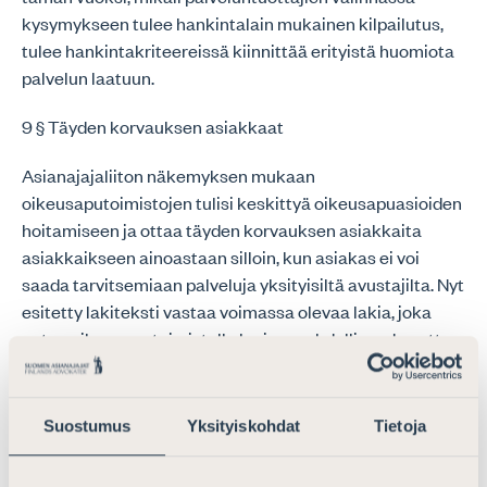
kysymykseen tulee hankintalain mukainen kilpailutus,
tulee hankintakriteereissä kiinnittää erityistä huomiota
palvelun laatuun.
9 § Täyden korvauksen asiakkaat
Asianajajaliiton näkemyksen mukaan
oikeusaputoimistojen tulisi keskittyä oikeusapuasioiden
hoitamiseen ja ottaa täyden korvauksen asiakkaita
asiakkaikseen ainoastaan silloin, kun asiakas ei voi
saada tarvitsemiaan palveluja yksityisiltä avustajilta. Nyt
esitetty lakiteksti vastaa voimassa olevaa lakia, joka
antaa oikeusaputoimistolle laajan mahdollisuuden ottaa
vastaan paitsi ns. liiketaloudellisia toimeksiantoja myös
asiakkaita, joilla on käytettävissään
oikeusturvavakuutus.
Suostumus
Yksityiskohdat
Tietoja
Lakiesityksen mukaan täyden korvauksen asiakkailta