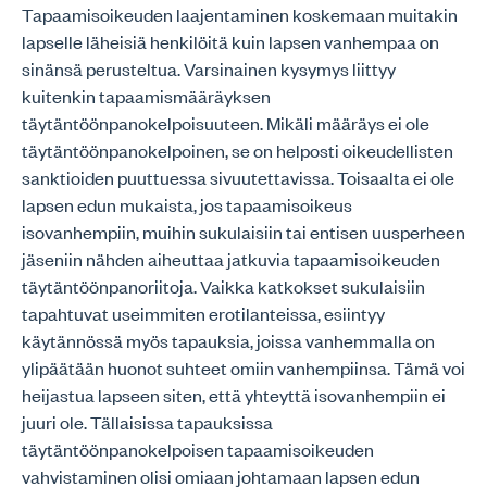
Tapaamisoikeuden laajentaminen koskemaan muitakin
lapselle läheisiä henkilöitä kuin lapsen vanhempaa on
sinänsä perusteltua. Varsinainen kysymys liittyy
kuitenkin tapaamismääräyksen
täytäntöönpanokelpoisuuteen. Mikäli määräys ei ole
täytäntöönpanokelpoinen, se on helposti oikeudellisten
sanktioiden puuttuessa sivuutettavissa. Toisaalta ei ole
lapsen edun mukaista, jos tapaamisoikeus
isovanhempiin, muihin sukulaisiin tai entisen uusperheen
jäseniin nähden aiheuttaa jatkuvia tapaamisoikeuden
täytäntöönpanoriitoja. Vaikka katkokset sukulaisiin
tapahtuvat useimmiten erotilanteissa, esiintyy
käytännössä myös tapauksia, joissa vanhemmalla on
ylipäätään huonot suhteet omiin vanhempiinsa. Tämä voi
heijastua lapseen siten, että yhteyttä isovanhempiin ei
juuri ole. Tällaisissa tapauksissa
täytäntöönpanokelpoisen tapaamisoikeuden
vahvistaminen olisi omiaan johtamaan lapsen edun