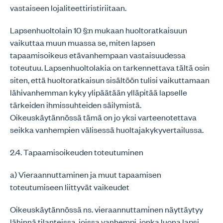
vastaiseen lojaliteettiristiriitaan.
Lapsenhuoltolain 10 §:n mukaan huoltoratkaisuun
vaikuttaa muun muassa se, miten lapsen
tapaamisoikeus etävanhempaan vastaisuudessa
toteutuu. Lapsenhuoltolakia on tarkennettava tältä osin
siten, että huoltoratkaisun sisältöön tulisi vaikuttamaan
lähivanhemman kyky ylipäätään ylläpitää lapselle
tärkeiden ihmissuhteiden säilymistä.
Oikeuskäytännössä tämä on jo yksi varteenotettava
seikka vanhempien välisessä huoltajakykyvertailussa.
2.4. Tapaamisoikeuden toteutuminen
a) Vieraannuttaminen ja muut tapaamisen
toteutumiseen liittyvät vaikeudet
Oikeuskäytännössä ns. vieraannuttaminen näyttäytyy
lähinnä tilanteissa, joissa vanhempi, jonka luona lapsi