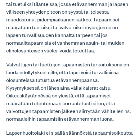
tai tuetuiksi tilanteissa, jossa etävanhemman ja lapsen
väliseen yhteydenpitoon on syystä tai toisesta
muodostunut pidempiaikainen katkos. Tapaamiset
määrätään tuetuiksi tai valvotuiksi myös, jos se on
lapsen turvallisuuden kannalta tarpeen tai jos
normaalitapaamisia ei vanhemman asuin- tai muiden
elinolosuhteisen vuoksi voida toteuttaa.
Valvottujen tai tuettujen tapaamisten tarkoituksena on
luoda edellytykset sille, että lapsi voisi turvallisissa
olosuhteissa tutustua etävanhempaansa.
Kysymyksessä on lähes aina väliaikaisratkaisu.
Oikeuskäytännössä on yleistä, että tapaamiset
määrätään toteutumaan porrastetusti siten, että
valvottujen tapaamisten jälkeen siirrytään vähitellen ns.
normaaleihin tapaamisiin etävanhemman luona.
Lapsenhuoltolaki ei sisällä säännöksiä tapaamisoikeutta