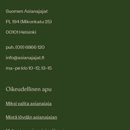
Suomen Asianajajat
PL 194 (Mikonkatu 25)
00101 Helsinki
puh. (09) 6866 120
info@asianajajat.fi
ma–pe klo 10–12, 13–15
Oikeudellinen apu
Miksi valita asianajaja
Mistä löydän asianajajan