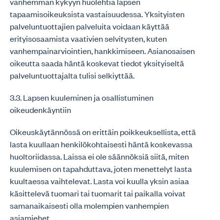
vanhemman kykyyn huolehtia lapsen
tapaamisoikeuksista vastaisuudessa. Yksityisten
palveluntuottajien palveluita voidaan käyttää
erityisosaamista vaativien selvitysten, kuten
vanhempainarviointien, hankkimiseen. Asianosaisen
oikeutta saada häntä koskevat tiedot yksityiseltä
palveluntuottajalta tulisi selkiyttää.
3.3. Lapsen kuuleminen ja osallistuminen
oikeudenkäyntiin
Oikeuskäytännössä on erittäin poikkeuksellista, että
lasta kuullaan henkilökohtaisesti häntä koskevassa
huoltoriidassa. Laissa ei ole säännöksiä siitä, miten
kuulemisen on tapahduttava, joten menettelyt lasta
kuultaessa vaihtelevat. Lasta voi kuulla yksin asiaa
käsittelevä tuomari tai tuomarit tai paikalla voivat
samanaikaisesti olla molempien vanhempien
asiamiehet.