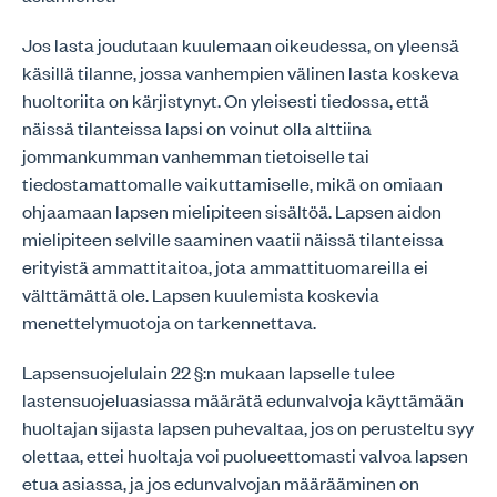
Jos lasta joudutaan kuulemaan oikeudessa, on yleensä
käsillä tilanne, jossa vanhempien välinen lasta koskeva
huoltoriita on kärjistynyt. On yleisesti tiedossa, että
näissä tilanteissa lapsi on voinut olla alttiina
jommankumman vanhemman tietoiselle tai
tiedostamattomalle vaikuttamiselle, mikä on omiaan
ohjaamaan lapsen mielipiteen sisältöä. Lapsen aidon
mielipiteen selville saaminen vaatii näissä tilanteissa
erityistä ammattitaitoa, jota ammattituomareilla ei
välttämättä ole. Lapsen kuulemista koskevia
menettelymuotoja on tarkennettava.
Lapsensuojelulain 22 §:n mukaan lapselle tulee
lastensuojeluasiassa määrätä edunvalvoja käyttämään
huoltajan sijasta lapsen puhevaltaa, jos on perusteltu syy
olettaa, ettei huoltaja voi puolueettomasti valvoa lapsen
etua asiassa, ja jos edunvalvojan määrääminen on