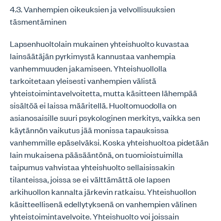
4.3. Vanhempien oikeuksien ja velvollisuuksien
täsmentäminen
Lapsenhuoltolain mukainen yhteishuolto kuvastaa
lainsäätäjän pyrkimystä kannustaa vanhempia
vanhemmuuden jakamiseen. Yhteishuollolla
tarkoitetaan yleisesti vanhempien välistä
yhteistoimintavelvoitetta, mutta käsitteen lähempää
sisältöä ei laissa määritellä. Huoltomuodolla on
asianosaisille suuri psykologinen merkitys, vaikka sen
käytännön vaikutus jää monissa tapauksissa
vanhemmille epäselväksi. Koska yhteishuoltoa pidetään
lain mukaisena pääsääntönä, on tuomioistuimilla
taipumus vahvistaa yhteishuolto sellaisissakin
tilanteissa, joissa se ei välttämättä ole lapsen
arkihuollon kannalta järkevin ratkaisu. Yhteishuollon
käsitteellisenä edellytyksenä on vanhempien välinen
yhteistoimintavelvoite. Yhteishuolto voi joissain