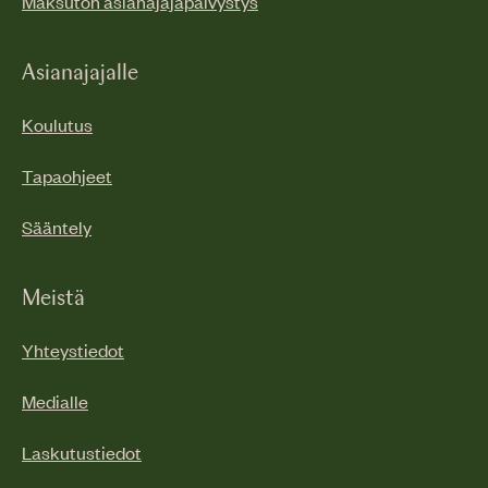
Maksuton asianajajapäivystys
Asianajajalle
Koulutus
Tapaohjeet
Sääntely
Meistä
Yhteystiedot
Medialle
Laskutustiedot