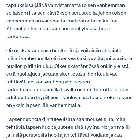
tapauksissa jäädä vahvistamatta toisen vanhemman
sellaisen riitaisen käytöksen perusteella, johon toisen
vanhemman on vaikeaa tai mahdotonta vaikuttaa.
Yhteishuollon määräämisen edellytyksiä tulee
tarkentaa.
Oikeuskäytännössä huoltoriitoja voitaisiin ehkäistä,
mikäli vanhemmilla olisi selkeä käsitys siitä, mitä asioita
huollon piiriin kuuluu. Oikeuskäytännössä onkin yleistä,
että huoltajuus jaetaan siten, että siihen kuuluvat
tehtävät jaetaan vanhempien kesken
tarkoituksenmukaisella tavalla esim. siten, että lapsen
arkihuoltoon tyypillisesti kuuluva päätöksenteko-oikeus
on yksin lapsen lähivanhemmalla.
Lapsenhuoltolakiin tulee lisätä säännökset siitä, mitä
tehtäviä lapsen huoltajuuteen sisältyy (ns. Norjan malli)
ja millä perusteilla huoltajan tehtävät voidaan jakaa