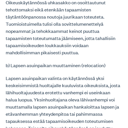
Oikeuskäytännössä uhkasakko on osoittautunut
tehottomaksi eikä etenkään tapaamisten
täytäntöönpanossa noutoja juurikaan toteuteta.
Tuomioistuimella tulisi olla sovittelumenettelyä
nopeammat ja tehokkaammat keinot puuttua
tapaamisten toteutumatta jäämiseen, jotta tahallisiin
tapaamisoikeuden loukkauksiin voidaan
mahdollisimman pikaisesti puuttua.
b) Lapsen asuinpaikan muuttaminen (relocation)
Lapsen asuinpaikan valinta on käytännössä yksi
keskeisimmistä huoltajalle kuuluvista oikeuksista, josta
lähihuoltajuudesta erotettu vanhempi ei useinkaan
halua luopua. Yksinhuoltajana oleva lähivanhempi voi
muuttamalla lapsen asuinpaikan hankaloittaa lapsen ja
etävanhemman yhteydenpitoa tai pahimmassa
tapauksessa estää tapaamisoikeuden toteutumisen