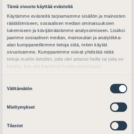
elatusavun suuruuteen. Kaikissa tilanteissa tämä
Tämä sivusto käyttää evästeitä
ohjeistus ei ole riittävä. Oikeuskäytännössä esiintyy yhä
Käytämme evästeitä tarjoamamme sisällön ja mainosten
useammin tilanteita, joissa lapsen vanhemmat asuvat eri
räätälöimiseen, sosiaalisen median ominaisuuksien
maissa, jolloin tapaamiskustannukset muodostuvat
tukemiseen ja kävijämäärämme analysoimiseen. Lisäksi
tavanomaista suuremmiksi. Lapsenhuoltolakiin on
jaamme sosiaalisen median, mainosalan ja analytiikka-
tarpeen ottaa tapaamiskustannuksia koskeva säännös.
alan kumppaneillemme tietoja siitä, miten käytät
sivustoamme. Kumppanimme voivat yhdistää näitä
3. Oikeudenkäyntimenettely
tietoja muihin tietoihin, joita olet antanut heille tai joita on
kerätty, kun olet käyttänyt heidän palvelujaan.
3.1. Oikeudenkäynnin nopeuttaminen
Oikeuskäytännössä riita-asioiden sovittelusta ja
Suostumuksen
sovinnon vahvistamisesta yleisissä tuomioistuimissa
Välttämätön
valinta
annetun lain (94/2011) 10 §:n mukainen määräaika on
osoittautunut toimivaksi. Ongelmana on, että mikäli
Mieltymykset
sovittelu ei tuota tulosta ja asia siirtyy normaaliin
tuomioistuinkäsittelyyn mahdollisine
olosuhdeselvittelyineen, voi asian käsittelyn
Tilastot
kokonaiskesto muodostua asianosaisten kannalta