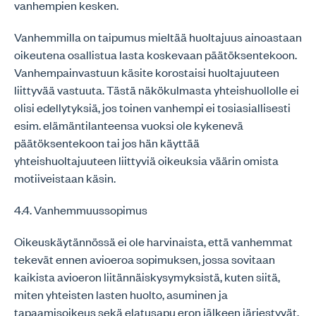
vanhempien kesken.
Vanhemmilla on taipumus mieltää huoltajuus ainoastaan
oikeutena osallistua lasta koskevaan päätöksentekoon.
Vanhempainvastuun käsite korostaisi huoltajuuteen
liittyvää vastuuta. Tästä näkökulmasta yhteishuollolle ei
olisi edellytyksiä, jos toinen vanhempi ei tosiasiallisesti
esim. elämäntilanteensa vuoksi ole kykenevä
päätöksentekoon tai jos hän käyttää
yhteishuoltajuuteen liittyviä oikeuksia väärin omista
motiiveistaan käsin.
4.4. Vanhemmuussopimus
Oikeuskäytännössä ei ole harvinaista, että vanhemmat
tekevät ennen avioeroa sopimuksen, jossa sovitaan
kaikista avioeron liitännäiskysymyksistä, kuten siitä,
miten yhteisten lasten huolto, asuminen ja
tapaamisoikeus sekä elatusapu eron jälkeen järjestyvät.