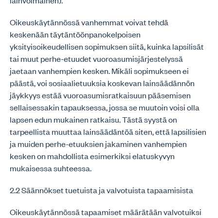
lainvoimainen).
Oikeuskäytännössä vanhemmat voivat tehdä
keskenään täytäntöönpanokelpoisen
yksityisoikeudellisen sopimuksen siitä, kuinka lapsilisät
tai muut perhe-etuudet vuoroasumisjärjestelyssä
jaetaan vanhempien kesken. Mikäli sopimukseen ei
päästä, voi sosiaalietuuksia koskevan lainsäädännön
jäykkyys estää vuoroasumisratkaisuun pääsemisen
sellaisessakin tapauksessa, jossa se muutoin voisi olla
lapsen edun mukainen ratkaisu. Tästä syystä on
tarpeellista muuttaa lainsäädäntöä siten, että lapsilisien
ja muiden perhe-etuuksien jakaminen vanhempien
kesken on mahdollista esimerkiksi elatuskyvyn
mukaisessa suhteessa.
2.2 Säännökset tuetuista ja valvotuista tapaamisista
Oikeuskäytännössä tapaamiset määrätään valvotuiksi