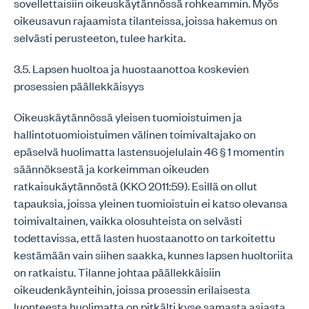
sovellettaisiin oikeuskäytännössä rohkeammin. Myös
oikeusavun rajaamista tilanteissa, joissa hakemus on
selvästi perusteeton, tulee harkita.
3.5. Lapsen huoltoa ja huostaanottoa koskevien
prosessien päällekkäisyys
Oikeuskäytännössä yleisen tuomioistuimen ja
hallintotuomioistuimen välinen toimivaltajako on
epäselvä huolimatta lastensuojelulain 46 § 1 momentin
säännöksestä ja korkeimman oikeuden
ratkaisukäytännöstä (KKO 2011:59). Esillä on ollut
tapauksia, joissa yleinen tuomioistuin ei katso olevansa
toimivaltainen, vaikka olosuhteista on selvästi
todettavissa, että lasten huostaanotto on tarkoitettu
kestämään vain siihen saakka, kunnes lapsen huoltoriita
on ratkaistu. Tilanne johtaa päällekkäisiin
oikeudenkäynteihin, joissa prosessin erilaisesta
luonteesta huolimatta on pitkälti kyse samasta asiasta