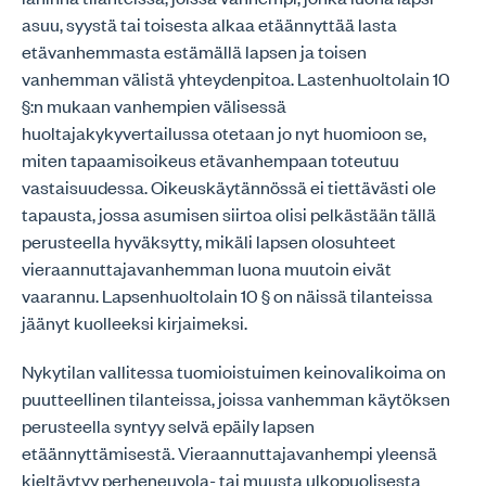
asuu, syystä tai toisesta alkaa etäännyttää lasta
etävanhemmasta estämällä lapsen ja toisen
vanhemman välistä yhteydenpitoa. Lastenhuoltolain 10
§:n mukaan vanhempien välisessä
huoltajakykyvertailussa otetaan jo nyt huomioon se,
miten tapaamisoikeus etävanhempaan toteutuu
vastaisuudessa. Oikeuskäytännössä ei tiettävästi ole
tapausta, jossa asumisen siirtoa olisi pelkästään tällä
perusteella hyväksytty, mikäli lapsen olosuhteet
vieraannuttajavanhemman luona muutoin eivät
vaarannu. Lapsenhuoltolain 10 § on näissä tilanteissa
jäänyt kuolleeksi kirjaimeksi.
Nykytilan vallitessa tuomioistuimen keinovalikoima on
puutteellinen tilanteissa, joissa vanhemman käytöksen
perusteella syntyy selvä epäily lapsen
etäännyttämisestä. Vieraannuttajavanhempi yleensä
kieltäytyy perheneuvola- tai muusta ulkopuolisesta