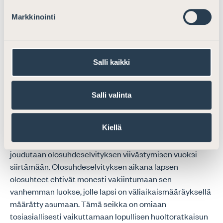
kohtuuttoman pitkäksi. On etsittävä keinoja
Markkinointi
oikeudenkäyntien nopeuttamiseksi.
3.2. Sosiaaliviranomaisen selvityksen hankkiminen
Salli kaikki
a) Määräaika sosiaaliviranomaisen selvitykselle
Lapsen huoltoa ja tapaamisoikeutta koskevien
Salli valinta
olosuhdeselvitysten kestoon olennaisesti vaikuttava
seikka on edelleenkin sosiaaliviranomaisen tekemien
Kiellä
olosuhdeselvitysten viipyminen. Oikeuskäytännössä ei
ole harvinaista, että jo sovittua käsittelypäivää
joudutaan olosuhdeselvityksen viivästymisen vuoksi
siirtämään. Olosuhdeselvityksen aikana lapsen
olosuhteet ehtivät monesti vakiintumaan sen
vanhemman luokse, jolle lapsi on väliaikaismääräyksellä
määrätty asumaan. Tämä seikka on omiaan
tosiasiallisesti vaikuttamaan lopullisen huoltoratkaisun