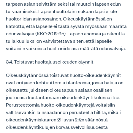
tarpeen asian selvittämiseksi tai muutoin lapsen edun
turvaamiseksi. Lapsenhuoltolain mukaan lapsi ei ole
huoltoriidan asianosainen. Oikeuskäytännössä on
katsottu, että lapselle ei tästä syystä myöskään määrätä
edunvalvojaa (KKO 2012:95). Lapsen asemaa ja oikeutta
tulla kuulluksi on vahvistettava siten, että lapselle
voitaisiin vaikeissa huoltoriidoissa määrätä edunvalvoja.
3.4. Toistuvat huoltajuusoikeudenkäynnit
Oikeuskäytännössä toistuvat huolto-oikeudenkäynnit
ovat erityisen kohtuuttomia tilanteessa, jossa hakija on
oikeutettu julkiseen oikeusapuun asiaan osallisen
joutuessa kustantamaan oikeudenkäyntikulunsa itse.
Perusteettomia huolto-oikeudenkäyntejä voitaisiin
vallitsevankin lainsäädännön perusteella hillitä, mikäli
oikeudenkäymiskaaren 21 luvun 2 §:n säännöstä
oikeudenkäyntikulujen korvausvelvollisuudesta