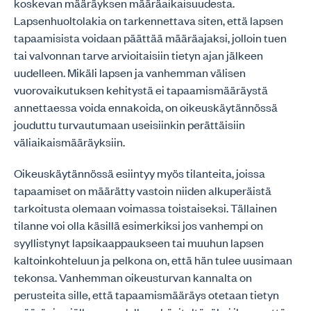
koskevan määräyksen määräaikaisuudesta.
Lapsenhuoltolakia on tarkennettava siten, että lapsen
tapaamisista voidaan päättää määräajaksi, jolloin tuen
tai valvonnan tarve arvioitaisiin tietyn ajan jälkeen
uudelleen. Mikäli lapsen ja vanhemman välisen
vuorovaikutuksen kehitystä ei tapaamismääräystä
annettaessa voida ennakoida, on oikeuskäytännössä
jouduttu turvautumaan useisiinkin perättäisiin
väliaikaismääräyksiin.
Oikeuskäytännössä esiintyy myös tilanteita, joissa
tapaamiset on määrätty vastoin niiden alkuperäistä
tarkoitusta olemaan voimassa toistaiseksi. Tällainen
tilanne voi olla käsillä esimerkiksi jos vanhempi on
syyllistynyt lapsikaappaukseen tai muuhun lapsen
kaltoinkohteluun ja pelkona on, että hän tulee uusimaan
tekonsa. Vanhemman oikeusturvan kannalta on
perusteita sille, että tapaamismääräys otetaan tietyn