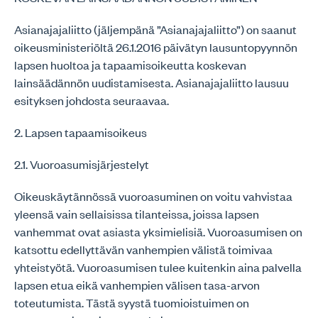
Asianajajaliitto (jäljempänä ”Asianajajaliitto”) on saanut
oikeusministeriöltä 26.1.2016 päivätyn lausuntopyynnön
lapsen huoltoa ja tapaamisoikeutta koskevan
lainsäädännön uudistamisesta. Asianajajaliitto lausuu
esityksen johdosta seuraavaa.
2. Lapsen tapaamisoikeus
2.1. Vuoroasumisjärjestelyt
Oikeuskäytännössä vuoroasuminen on voitu vahvistaa
yleensä vain sellaisissa tilanteissa, joissa lapsen
vanhemmat ovat asiasta yksimielisiä. Vuoroasumisen on
katsottu edellyttävän vanhempien välistä toimivaa
yhteistyötä. Vuoroasumisen tulee kuitenkin aina palvella
lapsen etua eikä vanhempien välisen tasa-arvon
toteutumista. Tästä syystä tuomioistuimen on