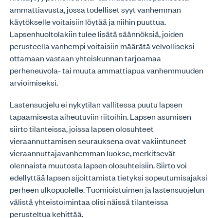
ammattiavusta, jossa todelliset syyt vanhemman
käytökselle voitaisiin löytää ja niihin puuttua.
Lapsenhuoltolakiin tulee lisätä säännöksiä, joiden
perusteella vanhempi voitaisiin määrätä velvolliseksi
ottamaan vastaan yhteiskunnan tarjoamaa
perheneuvola- tai muuta ammattiapua vanhemmuuden
arvioimiseksi.
Lastensuojelu ei nykytilan vallitessa puutu lapsen
tapaamisesta aiheutuviin riitoihin. Lapsen asumisen
siirto tilanteissa, joissa lapsen olosuhteet
vieraannuttamisen seurauksena ovat vakiintuneet
vieraannuttajavanhemman luokse, merkitsevät
olennaista muutosta lapsen olosuhteisiin. Siirto voi
edellyttää lapsen sijoittamista tietyksi sopeutumisajaksi
perheen ulkopuolelle. Tuomioistuimen ja lastensuojelun
välistä yhteistoimintaa olisi näissä tilanteissa
perusteltua kehittää.