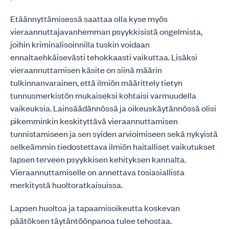
Etäännyttämisessä saattaa olla kyse myös
vieraannuttajavanhemman psyykkisistä ongelmista,
joihin kriminalisoinnilla tuskin voidaan
ennaltaehkäisevästi tehokkaasti vaikuttaa. Lisäksi
vieraannuttamisen käsite on siinä määrin
tulkinnanvarainen, että ilmiön määrittely tietyn
tunnusmerkistön mukaiseksi kohtaisi varmuudella
vaikeuksia. Lainsäädännössä ja oikeuskäytännössä olisi
pikemminkin keskityttävä vieraannuttamisen
tunnistamiseen ja sen syiden arvioimiseen sekä nykyistä
selkeämmin tiedostettava ilmiön haitalliset vaikutukset
lapsen terveen psyykkisen kehityksen kannalta.
Vieraannuttamiselle on annettava tosiasiallista
merkitystä huoltoratkaisuissa.
Lapsen huoltoa ja tapaamisoikeutta koskevan
päätöksen täytäntöönpanoa tulee tehostaa.