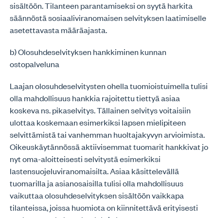
sisältöön. Tilanteen parantamiseksi on syytä harkita
säännöstä sosiaaliviranomaisen selvityksen laatimiselle
asetettavasta määräajasta.
b) Olosuhdeselvityksen hankkiminen kunnan
ostopalveluna
Laajan olosuhdeselvitysten ohella tuomioistuimella tulisi
olla mahdollisuus hankkia rajoitettu tiettyä asiaa
koskeva ns. pikaselvitys. Tällainen selvitys voitaisiin
ulottaa koskemaan esimerkiksi lapsen mielipiteen
selvittämistä tai vanhemman huoltajakyvyn arvioimista.
Oikeuskäytännössä aktiivisemmat tuomarit hankkivat jo
nyt oma-aloitteisesti selvitystä esimerkiksi
lastensuojeluviranomaisilta. Asiaa käsittelevällä
tuomarilla ja asianosaisilla tulisi olla mahdollisuus
vaikuttaa olosuhdeselvityksen sisältöön vaikkapa
tilanteissa, joissa huomiota on kiinnitettävä erityisesti