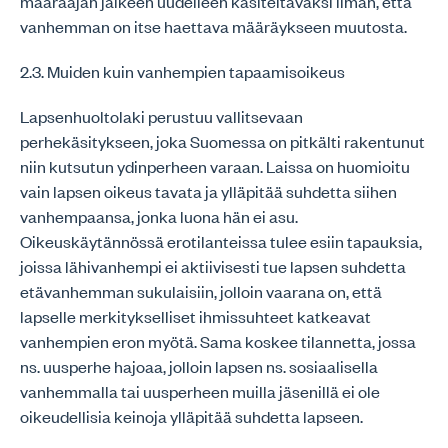
määräajan jälkeen uudelleen käsiteltäväksi ilman, että
vanhemman on itse haettava määräykseen muutosta.
2.3. Muiden kuin vanhempien tapaamisoikeus
Lapsenhuoltolaki perustuu vallitsevaan
perhekäsitykseen, joka Suomessa on pitkälti rakentunut
niin kutsutun ydinperheen varaan. Laissa on huomioitu
vain lapsen oikeus tavata ja ylläpitää suhdetta siihen
vanhempaansa, jonka luona hän ei asu.
Oikeuskäytännössä erotilanteissa tulee esiin tapauksia,
joissa lähivanhempi ei aktiivisesti tue lapsen suhdetta
etävanhemman sukulaisiin, jolloin vaarana on, että
lapselle merkitykselliset ihmissuhteet katkeavat
vanhempien eron myötä. Sama koskee tilannetta, jossa
ns. uusperhe hajoaa, jolloin lapsen ns. sosiaalisella
vanhemmalla tai uusperheen muilla jäsenillä ei ole
oikeudellisia keinoja ylläpitää suhdetta lapseen.