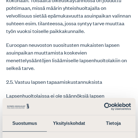
kokonaan. Toisaalta oikeuskäytännössä on jouduttu
pohtimaan, missä määrin yhteishuoltajalla on
velvollisuus sietää epämukavuutta asuinpaikan valinnan
suhteen esim. tilanteessa, jossa syntyy tarve muuttaa
työn vuoksi toiselle paikkakunnalle.
Euroopan neuvoston suositusten mukaisten lapsen
asuinpaikan muuttamista koskevien
menettelysääntöjen lisäämiselle lapsenhuoltolakiin on
selkeä tarve.
2.5. Vastuu lapsen tapaamiskustannuksista
Lapsenhuoltolaissa ei ole säännöksiä lapsen
tapaamisoikeudesta aiheutuvien kustannusten
jakamisesta vanhempien kesken. Asia on
oikeuskäytännön varassa. Oikeusministeriön ohjeessa
Suostumus
Yksityiskohdat
Tietoja
lapsen elatusavun suuruuden arvioimiseksi (2007:2) on
joitakin ohjeita tapaamiskustannusten vaikutuksesta