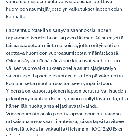
vuoroasumissopimusta vahvistaessaan otettava
huomioon asumisjärjestelyn vaikutukset lapsen edun
kannalta.
Lapsenhuoltolakiin sisältyviä säännöksiä lapsen
tapaamisoikeudesta on tarpeen täsmentää siten, että
laissa säädetään niistä seikoista, jotka erityisesti on
otettava huomioon vuoroasumisesta määrättäessä.
Oikeuskäytännössä näitä seikkoja ovat vanhempien
välisen vuorovaikutuksen ohella asumisjärjestelyn
vaikutukset lapsen olosuhteisiin, kuten päiväkotiin tai
kouluun sekä muuhun sosiaaliseen ympäristöön.
Yleensä on katsottu pienen lapsen perusturvallisuuden
ja kiintymyssuhteen kehittymisen edellyttävän sitä, että
hänen lähihuoltajansa ei jatkuvasti vaihdu.
Vuoroasumista ei ole pidetty lapsen edun mukaisena
ratkaisuna myöskään tilanteissa, joissa lapsi tarvitsee
erityistä tukea tai vakautta (Helsingin HO 9.12.2015, ei