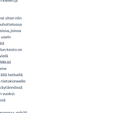
 kielen ja
at siten niin
puhuttelussa
sissa, joissa
t usein
sää
lun kesto on
vielä
Mikäli
amme
ällä hetkellä
 tietokoneelle
a käytännössä
n vuoksi.
issä
peampaa, mikäli