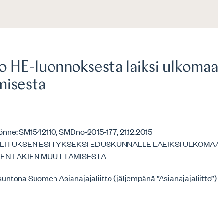
o HE-luonnoksesta laiksi ulkomaal
isesta
nne: SM1542110, SMDno-2015-177, 21.12.2015
LITUKSEN ESITYKSEKSI EDUSKUNNALLE LAEIKSI ULKOMAA
DEN LAKIEN MUUTTAMISESTA
untona Suomen Asianajajaliitto (jäljempänä ”Asianajajaliitto”)