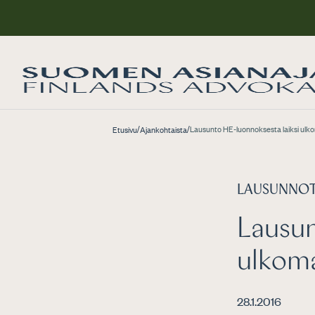
/
/
Lausunto HE-luonnoksesta laiksi ulk
Etusivu
Ajankohtaista
LAUSUNNO
Lausun
ulkoma
28.1.2016