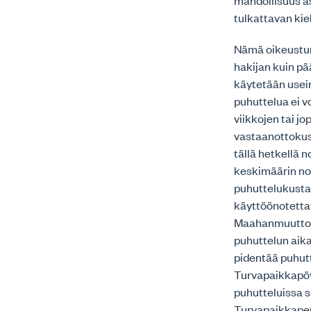
mahdollisuus as
tulkattavan kiel
Nämä oikeusturv
hakijan kuin p
käytetään usein
puhuttelua ei v
viikkojen tai j
vastaanottokus
tällä hetkellä 
keskimäärin no
puhuttelukusta
käyttöönotettav
Maahanmuuttovi
puhuttelun aika
pidentää puhutt
Turvapaikkapöyt
puhutteluissa 
Turvapaikkaper