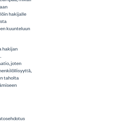
maan
öin hakijalle
esta
een kuunteluun
a hakijan
.
atio, joten
enkilöllisyyttä,
en taholta
stämiseen
utosehdotus