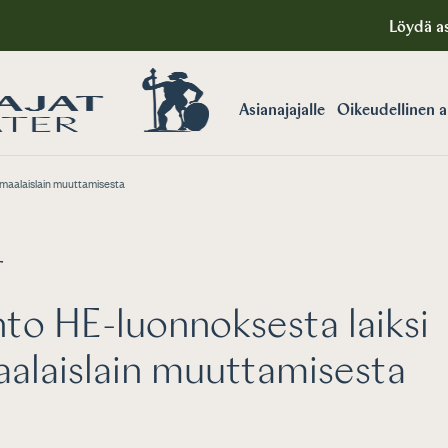
Löydä as
Asianajajalle
Oikeudellinen 
omaalaislain muuttamisesta
T
to HE-luonnoksesta laiksi
alaislain muuttamisesta