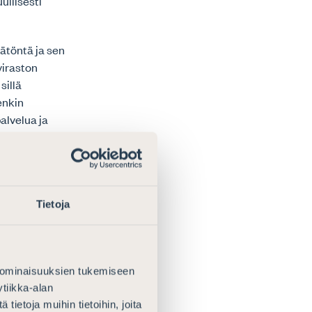
ullisesti
ätöntä ja sen
viraston
sillä
enkin
alvelua ja
e enää
poliisilta
apaikanhakijat
Tietoja
käsittelevältä
riaate toteutuu
 ominaisuuksien tukemiseen
tiikka-alan
ietoja muihin tietoihin, joita