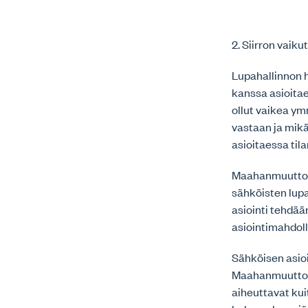
2. Siirron vai
Lupahallinnon 
kanssa asioita
ollut vaikea y
vastaan ja mik
asioitaessa tila
Maahanmuuttoha
sähköisten lupa
asiointi tehdää
asiointimahdolli
Sähköisen asio
Maahanmuuttovir
aiheuttavat kui