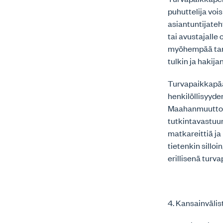
puhuttelija voi
asiantuntijateh
tai avustajalle
myöhempää tark
tulkin ja haki
Turvapaikkapää
henkilöllisyyden
Maahanmuuttovir
tutkintavastuun
matkareittiä ja
tietenkin sillo
erillisenä turv
4. Kansainväli