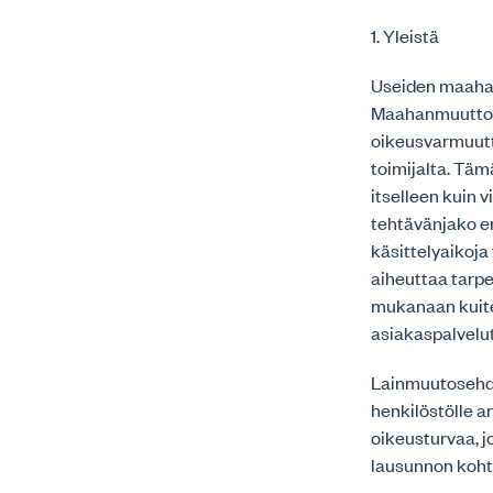
1. Yleistä
Useiden maahanm
Maahanmuuttovir
oikeusvarmuutta
toimijalta. Täm
itselleen kuin 
tehtävänjako er
käsittelyaikoja
aiheuttaa tarpe
mukanaan kuit
asiakaspalvelu
Lainmuutosehd
henkilöstölle 
oikeusturvaa, j
lausunnon kohta