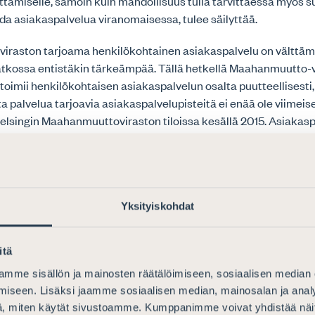
ämiselle, samoin kuin mahdollisuus tulla tarvittaessa myös su
ada asiakaspalvelua viranomaisessa, tulee säilyttää.
raston tarjoama henkilökohtainen asiakaspalvelu on välttäm
atkossa entistäkin tärkeämpää. Tällä hetkellä Maahanmuutto-
toimii henkilökohtaisen asiakaspalvelun osalta puutteellisesti, 
a palvelua tarjoavia asiakaspalvelupisteitä ei enää ole viimeis
elsingin Maahanmuuttoviraston tiloissa kesällä 2015. Asiakasp
uvontaa on voinut myös saada poliisilta, mikä jatkossa ei ol
hanmuuttopalveluiden ja sen myötä alan tietotaidon siirtyessä 
 pois.
mistaa, että esimerkiksi haavoittuvassa asemassa olevat turv
Yksityiskohdat
uhrit voivat saada henkilökohtaista asiakaspalvelua asiaansa 
 Neuvonta- ja palvelupisteiden avaaminen kaikkiin uusiin
raston yksiköihin on välttämätöntä, jotta hallinnon palvelupe
itä
ti myös lakimuutoksen jälkeen.
mme sisällön ja mainosten räätälöimiseen, sosiaalisen median
iseen. Lisäksi jaamme sosiaalisen median, mainosalan ja analy
, miten käytät sivustoamme. Kumppanimme voivat yhdistää näitä t