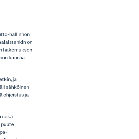
tto-hallinnon
alaistenkin on
aan hakemuksen
isen kanssa
tkin, ja
äli sähköinen
ä ohjeistus ja
ä sekä
n puute
upa-