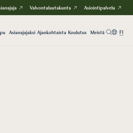
ianajaja
Valvontalautakunta
Asiointipalvelu
FI
apu
Asianajajaksi
Koulutus
Meistä
Ajankohtaista