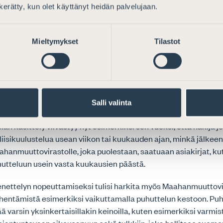
utus erityisesti turvapaikanhakijoiden oikeusturvaan
n kerätty, kun olet käyttänyt heidän palvelujaan.
o pitää tärkeänä sen varmistamista, että turvapaikkahakemus 
tää poliisille tai Rajavartiolaitokselle viikonpäivästä tai vuoro
Mieltymykset
Tilastot
rvapaikkatutkinnan jatkokäsittelyn siirto Maahanmuuttovirasto
 myönteinen muutos.
enettely, jossa poliisi suorittaa ensin oman tutkintaosuutens
muuttovirasto oman turvapaikkatutkintansa, viivästyttää tur
Salli valinta
sittelyä ja oikeusvarmaa päätöksentekoa Maahanmuuttoviras
an käsittely viivästyy nyt esimerkiksi sen vuoksi, että hakija j
isikuulustelua usean viikon tai kuukauden ajan, minkä jälkeen 
hanmuuttovirastolle, joka puolestaan, saatuaan asiakirjat, ku
utteluun usein vasta kuukausien päästä.
ettelyn nopeuttamiseksi tulisi harkita myös Maahanmuuttov
lyhentämistä esimerkiksi vaikuttamalla puhuttelun kestoon. Pu
ä varsin yksinkertaisillakin keinoilla, kuten esimerkiksi varmi