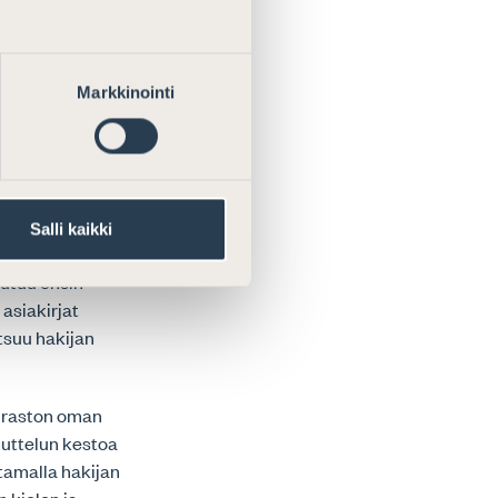
on jatkossakin
kaudenajasta
Markkinointi
lle on niin
a ja sen
vapaikka-
Salli kaikki
tossa.
outuu ensin
asiakirjat
tsuu hakijan
iraston oman
huttelun kestoa
stamalla hakijan