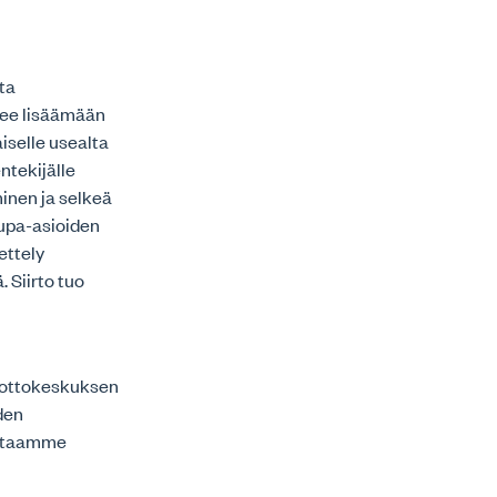
lta
lee lisäämään
iselle usealta
ntekijälle
minen ja selkeä
lupa-asioiden
ettely
 Siirto tuo
nottokeskuksen
den
iittaamme