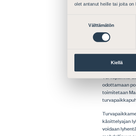
3. Siirron vaik
olet antanut heille tai joita o
Asianajajaliitt
Suostumuksen
mahdollista jät
Välttämätön
valinta
riippumatta. Tu
ikään erittäin
Tämänhetkinen m
jälkeen Maahan
Kiellä
hakemusten kä
Turvapaikka-asi
odottamaan poli
toimitetaan Maa
turvapaikkapuh
Turvapaikkamen
käsittelyajan 
voidaan lyhentä