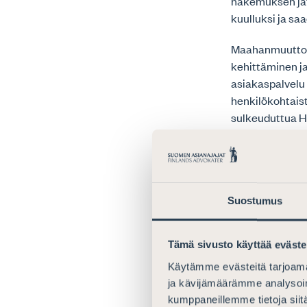
hakemuksen jätt
kuulluksi ja sa
Maahanmuuttovi
kehittäminen j
asiakaspalvelu 
henkilökohtaist
sulkeuduttua H
maahanmuuttone
mahdollista maa
suureksi osaksi
On tärkeää var
Suostumus
ja ihmiskaupan 
viranomaiselta.
Maahanmuuttovi
Tämä sivusto käyttää eväste
täysimääräises
Käytämme evästeitä tarjoama
ja kävijämäärämme analysoim
kumppaneillemme tietoja siitä