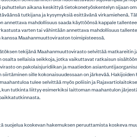
si puhuttelun aikana keskittyä tietokonetyöskentelyn sijaan o
täväänsä tutkijana ja kysymyksiä esittävänä virkamiehenä. Täll
 on annettava mahdollisuus saada käyttöönsä kappale tallente
astusta varten tai vähintään annettava mahdollisuus tallent
jan kanssa Maahanmuuttoviraston toimipisteessä.
töksen tekijänä Maahanmuuttovirasto selvittää matkareitin j
 osalta sellaisia seikkoja, jotka vaikuttavat ratkaisun sisältöön
asto on pakolaisjuridiikan ja maatiedon asiantuntijaorganisa
 siirtäminen sille kokonaisuudessaan on järkevää. Hakijoiden h
 maahantuloa tulee selvittää myös poliisin ja Rajavartiolaitoks
in, kun tutkinta liittyy esimerkiksi laittoman maahantulon järje
apaikkatutkinnasta.
stä suojelua koskevan hakemuksen peruuttamista koskeva mu