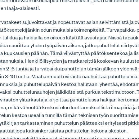
iantuntevaan oikeusapuun sekä tulkkiin, joka hallitsee suomen
en laaja-alaisesti.
atakeet sujuvoittavat ja nopeuttavat asian selvittämistä ja ov
äätöksentekijänkin edun mukaisia toimenpiteitä. Turvapaikka-
 tulkkia ja hakijalla on oikeus käyttää avustajaa. Niissä tapauk
oida suorittaa yhden työpäivän aikana, jatkopuhuttelut siirtyvä
opa kuukausien päähän. Tämä viivästyttää päätöksentekoa ja li
tannuksia. Henkilöllisyyden ja matkareittiä koskevan kuuluste
noin 2–6 tuntia ja turvapaikkapuhuttelun tämän jälkeen yleensä 
in 3–10 tuntia. Maahanmuuttovirasto nauhoittaa puhuttelunsa. 
nnuksia ja puhuttelupäivän kestoa halutaan lyhentää, ehdot
aksi puhuttelunauhojen jälkikäteistä purkua tekstimuotoon. T
raston ylitarkastaja kirjoittaa puhuttelussa hakijan kertoman
na, mikä vähentää keskustelun luottamuksellista ilmapiiriä j
elun kestoa usealla tunnilla tämän teknisen työn suorittamise
äkirjan tarkastaminen puhuttelun päätteeksi erityisesti pitk
saattaa jopa kaksinkertaistaa puhuttelun kokonaiskeston.
usteiden selvittäminen olisi huomattavasti sujuvampaa ja no