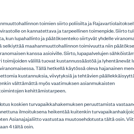
uuttohallinnon toimien siirto poliisilta ja Rajavartiolaitokse
astolle on kannatettava ja tarpeellinen toimenpide. Siirto tu
, kun lupahallinto ja päätöksenteko siirtyvät yhdelle viranoma
ä selkiyttää maahanmuuttohallinnon toimivuutta niin päätökse
viranomaisen kanssa asioiville. Siirto, lupapalvelujen sähköistä
i toimijoiden välillä tuovat kustannussäästöä ja lyhentänevät 
 viranomaisessa. Tällä hetkellä käytössä oleva hajanainen men
ettomia kustannuksia, viivytyksiä ja tehtävien päällekkäisyyttä.
enkin välttämättä myös vaatimuksen asianmukaisten
toimintojen kehittämistarpeen.
otus koskien turvapaikkahakemuksen peruuttamista vastaa
annettuna ilmoituksena heikentää kuitenkin turvapaikanhakijoi
oten Asianajajaliitto vastustaa muutosehdotusta tältä osin. V
an 4 tältä osin.