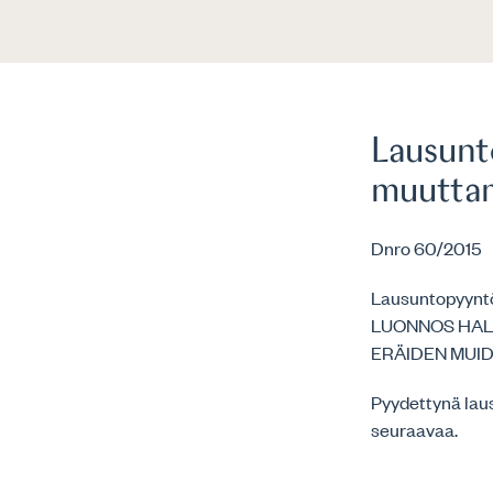
Lausunt
muuttam
Dnro 60/2015
Lausuntopyyntö
LUONNOS HAL
ERÄIDEN MUI
Pyydettynä laus
seuraavaa.