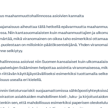
kutus maahanmuuttohallinnossa asioivien kannalta
hajanaisuus aiheuttaa tällä hetkellä epävarmuutta maahanmuu
essa. Niin kantasuomalaisten kuin maahanmuuttajien ja ulkoma
mmärtää, mikä viranomainen on oikea taho esimerkiksi ottam
ä puolestaan on milloinkin päätöksentekijänä. Yhden viranoma
nne selkiytyy.
llinnossa asioivat niin Suomen kansalaiset kuin ulkomaalaise
palvelujen lisääminen helpottaa asiointia viranomaisessa, mik
n riittävän käyttäjäystävälliseksi esimerkiksi tuottamalla selke
suus usealla eri kielellä.
innin tietoturvariskit suojaamattomissa sähköpostiyhteyksiss
aston asiakkaiden mahdollinen kieli-, luku- ja kirjoitustaido
tenkin sen, että mahdollisuus esimerkiksi paperisen oleskelul