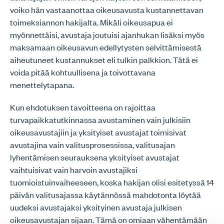
voiko hän vastaanottaa oikeusavusta kustannettavan
toimeksiannon hakijalta. Mikäli oikeusapua ei
myönnettäisi, avustaja joutuisi ajanhukan lisäksi myös
maksamaan oikeusavun edellytysten selvittämisestä
aiheutuneet kustannukset eli tulkin palkkion. Tätä ei
voida pitää kohtuullisena ja toivottavana
menettelytapana.
Kun ehdotuksen tavoitteena on rajoittaa
turvapaikkatutkinnassa avustaminen vain julkisiin
oikeusavustajiin ja yksityiset avustajat toimisivat
avustajina vain valitusprosessissa, valitusajan
lyhentämisen seurauksena yksityiset avustajat
vaihtuisivat vain harvoin avustajiksi
tuomioistuinvaiheeseen, koska hakijan olisi esitetyssä 14
päivän valitusajassa käytännössä mahdotonta löytää
uudeksi avustajaksi yksityinen avustaja julkisen
oikeusavustajan sijaan. Tämä on omiaan vähentämään