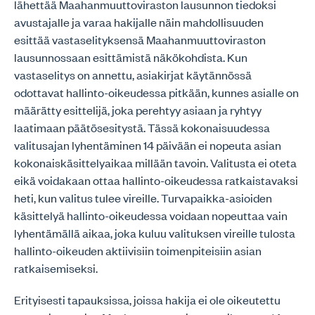
lähettää Maahanmuuttoviraston lausunnon tiedoksi
avustajalle ja varaa hakijalle näin mahdollisuuden
esittää vastaselityksensä Maahanmuuttoviraston
lausunnossaan esittämistä näkökohdista. Kun
vastaselitys on annettu, asiakirjat käytännössä
odottavat hallinto-oikeudessa pitkään, kunnes asialle on
määrätty esittelijä, joka perehtyy asiaan ja ryhtyy
laatimaan päätösesitystä. Tässä kokonaisuudessa
valitusajan lyhentäminen 14 päivään ei nopeuta asian
kokonaiskäsittelyaikaa millään tavoin. Valitusta ei oteta
eikä voidakaan ottaa hallinto-oikeudessa ratkaistavaksi
heti, kun valitus tulee vireille. Turvapaikka-asioiden
käsittelyä hallinto-oikeudessa voidaan nopeuttaa vain
lyhentämällä aikaa, joka kuluu valituksen vireille tulosta
hallinto-oikeuden aktiivisiin toimenpiteisiin asian
ratkaisemiseksi.
Erityisesti tapauksissa, joissa hakija ei ole oikeutettu