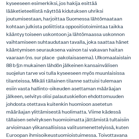
kyseeseen esimerkiksi, jos hakija esittää
lääketieteellistä näyttöä kidutuksen uhriksi
joutumisestaan, harjoittaa Suomessa lähtömaataan
kohtaan julkista poliittista oppositiotoimintaa taikka
kääntyy toiseen uskontoon ja lähtömaassa uskonnon
vaihtamiseen suhtaudutaan tavalla, joka saattaa hänet
kääntymisen seurauksena vainon tai vakavan haitan
vaaraan (ns. sur place -pakolaisasema). Ulkomaalaislain
88 b §:n mukainen lähdön jälkeinen kansainvälisen
suojelun tarve voi tulla kyseeseen myös muunlaisissa
tilanteissa. Mikäli tällainen tilanne sattuisi tulemaan
esiin vasta hallinto-oikeuden asettaman määräajan
jälkeen, selvitys olisi palautuskiellon ehdottomuuden
johdosta otettava kuitenkin huomioon asetetun
määräajan ylittämisestä huolimatta. Viime kädessä
tällaisen selvityksen huomioimatta jättämistä tultaisiin
arvioimaan ylikansallisissa valitusmenettelyissä, kuten
Euroopan ihmisoikeustuomioistuimessa. Toivottavana