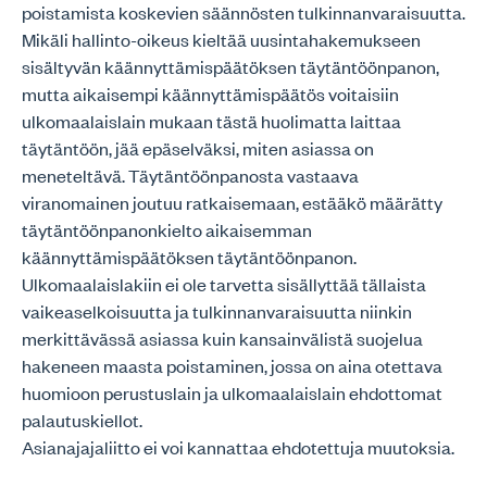
poistamista koskevien säännösten tulkinnanvaraisuutta.
Mikäli hallinto-oikeus kieltää uusintahakemukseen
sisältyvän käännyttämispäätöksen täytäntöönpanon,
mutta aikaisempi käännyttämispäätös voitaisiin
ulkomaalaislain mukaan tästä huolimatta laittaa
täytäntöön, jää epäselväksi, miten asiassa on
meneteltävä. Täytäntöönpanosta vastaava
viranomainen joutuu ratkaisemaan, estääkö määrätty
täytäntöönpanonkielto aikaisemman
käännyttämispäätöksen täytäntöönpanon.
Ulkomaalaislakiin ei ole tarvetta sisällyttää tällaista
vaikeaselkoisuutta ja tulkinnanvaraisuutta niinkin
merkittävässä asiassa kuin kansainvälistä suojelua
hakeneen maasta poistaminen, jossa on aina otettava
huomioon perustuslain ja ulkomaalaislain ehdottomat
palautuskiellot.
Asianajajaliitto ei voi kannattaa ehdotettuja muutoksia.