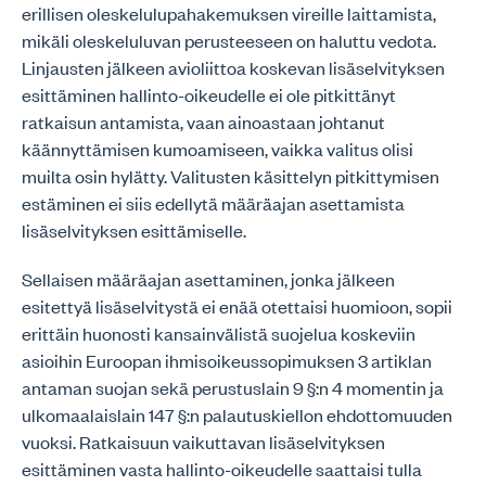
erillisen oleskelulupahakemuksen vireille laittamista,
mikäli oleskeluluvan perusteeseen on haluttu vedota.
Linjausten jälkeen avioliittoa koskevan lisäselvityksen
esittäminen hallinto-oikeudelle ei ole pitkittänyt
ratkaisun antamista, vaan ainoastaan johtanut
käännyttämisen kumoamiseen, vaikka valitus olisi
muilta osin hylätty. Valitusten käsittelyn pitkittymisen
estäminen ei siis edellytä määräajan asettamista
lisäselvityksen esittämiselle.
Sellaisen määräajan asettaminen, jonka jälkeen
esitettyä lisäselvitystä ei enää otettaisi huomioon, sopii
erittäin huonosti kansainvälistä suojelua koskeviin
asioihin Euroopan ihmisoikeussopimuksen 3 artiklan
antaman suojan sekä perustuslain 9 §:n 4 momentin ja
ulkomaalaislain 147 §:n palautuskiellon ehdottomuuden
vuoksi. Ratkaisuun vaikuttavan lisäselvityksen
esittäminen vasta hallinto-oikeudelle saattaisi tulla