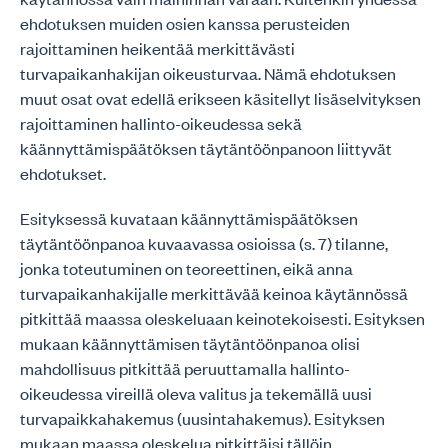
ehdotuksen muiden osien kanssa perusteiden
rajoittaminen heikentää merkittävästi
turvapaikanhakijan oikeusturvaa. Nämä ehdotuksen
muut osat ovat edellä erikseen käsitellyt lisäselvityksen
rajoittaminen hallinto-oikeudessa sekä
käännyttämispäätöksen täytäntöönpanoon liittyvät
ehdotukset.
Esityksessä kuvataan käännyttämispäätöksen
täytäntöönpanoa kuvaavassa osioissa (s. 7) tilanne,
jonka toteutuminen on teoreettinen, eikä anna
turvapaikanhakijalle merkittävää keinoa käytännössä
pitkittää maassa oleskeluaan keinotekoisesti. Esityksen
mukaan käännyttämisen täytäntöönpanoa olisi
mahdollisuus pitkittää peruuttamalla hallinto-
oikeudessa vireillä oleva valitus ja tekemällä uusi
turvapaikkahakemus (uusintahakemus). Esityksen
mukaan maassa oleskelua pitkittäisi tällöin