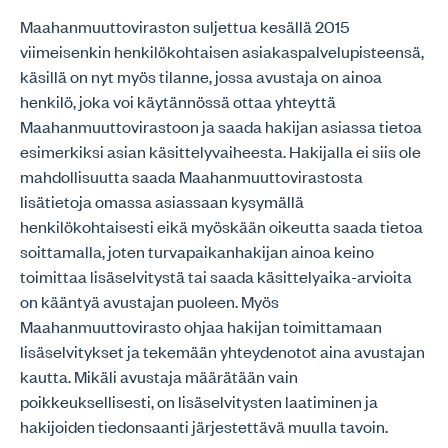
Maahanmuuttoviraston suljettua kesällä 2015
viimeisenkin henkilökohtaisen asiakaspalvelupisteensä,
käsillä on nyt myös tilanne, jossa avustaja on ainoa
henkilö, joka voi käytännössä ottaa yhteyttä
Maahanmuuttovirastoon ja saada hakijan asiassa tietoa
esimerkiksi asian käsittelyvaiheesta. Hakijalla ei siis ole
mahdollisuutta saada Maahanmuuttovirastosta
lisätietoja omassa asiassaan kysymällä
henkilökohtaisesti eikä myöskään oikeutta saada tietoa
soittamalla, joten turvapaikanhakijan ainoa keino
toimittaa lisäselvitystä tai saada käsittelyaika-arvioita
on kääntyä avustajan puoleen. Myös
Maahanmuuttovirasto ohjaa hakijan toimittamaan
lisäselvitykset ja tekemään yhteydenotot aina avustajan
kautta. Mikäli avustaja määrätään vain
poikkeuksellisesti, on lisäselvitysten laatiminen ja
hakijoiden tiedonsaanti järjestettävä muulla tavoin.