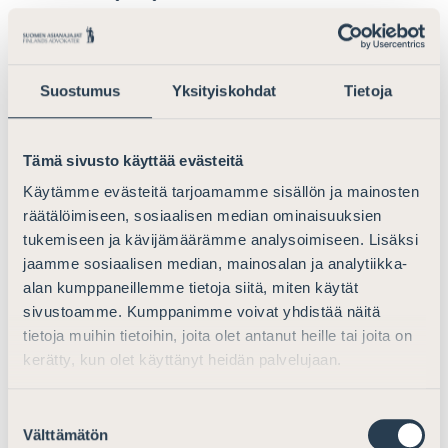
yksityisten avustajien käyttöä myös
tuomioistuinvaiheessa. Koska tähän asti oikeusapua
ovat lähes aina antaneet yksityiset avustajat, tulisi
muutos heikentämään oikeusapua ulkomaalaisasioissa
Suostumus
Yksityiskohdat
Tietoja
antavien ulkomaalaisasioiden tuntemusta myös
tuomioistuinvaiheessa ja siten heikentämään hakijoiden
Tämä sivusto käyttää evästeitä
oikeusturvaa.
Käytämme evästeitä tarjoamamme sisällön ja mainosten
Kuten ehdotuksessakin todetaan,
räätälöimiseen, sosiaalisen median ominaisuuksien
turvapaikkatutkinnassa oikeusapua ovat antaneet lähes
tukemiseen ja kävijämäärämme analysoimiseen. Lisäksi
aina yksityiset avustajat. Mikäli turvapaikkatutkinnan
jaamme sosiaalisen median, mainosalan ja analytiikka-
oikeusapu siirretään yksityisiltä avustajilta julkisten
alan kumppaneillemme tietoja siitä, miten käytät
oikeusavustajien vastuulle, turvapaikanhakijoiden
sivustoamme. Kumppanimme voivat yhdistää näitä
avustajakunta korvataan kokonaan uudella
tietoja muihin tietoihin, joita olet antanut heille tai joita on
avustajakunnalla. On vaikea nähdä, että uudistuksella
kerätty, kun olet käyttänyt heidän palvelujaan.
varmistettaisiin esityksessä viitatun valtioneuvoston
oikeuskanslerin kannanoton edellyttämällä tavalla, että
Suostumuksen
yleistä oikeusapua ulkomaalaisasioissa antavilla olisi
Välttämätön
valinta