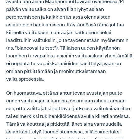
avustajaan asian Maahanmuuttovirastovaiheessa, 14
päivän valitusaika on aivan liian lyhyt asiaan
perehtymiseen ja kaikkien asiassa olennaisten
asiakirjojen hankkimiseen. Käytännössä tämä johtaa
kiireellä valituksen määräajan katkaisemiseksi
laadittuihin valituksiin, joita täydennetään myöhemmin
(ns. ”blancovalitukset”). Tällaisen uuden käytännön
luominen turvapaikka-asioihin valitusaikaa lyhentämällä
ei nopeuta turvapaikka-asioiden käsittelyä, vaan on
omiaan pitkittämään ja monimutkaistamaan
valitusprosessia.
On huomattava, että asiantuntevan avustajan puute
ennen valitusajan alkamista on omiaan aiheuttamaan
sen, että valittajat kirjoittavat jatkossa valituksiaan itse
tai esimerkiksi tukihenkilöidensä avulla kiiretilanteissa.
Tämä vaikeuttaa ja pitkittää lähes aina varmuudella
asian käsittelyä tuomioistuimessa, sillä esimerkiksi