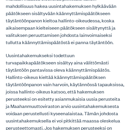
mahdollisuus hakea uusintahakemuksen hylkäävään
päätökseen sisältyvään käännyttämispäätökseen
täytäntöönpanon kieltoa hallinto-oikeudessa, koska
aikaisempaan kielteiseen päätökseen sisältynyttä ja
valituksen peruuttamisen johdosta lainvoimaiseksi
tullutta käännyttämispäätöstä ei panna täytäntöön.
Uusintahakemukseksi todettuun
turvapaikkapäätökseen sisältyy aina välittömästi
täytäntöön pantavissa oleva käännyttämispäätös.
Hallinto-oikeus kieltää käännyttämispäätöksen
täytäntöönpanon vain harvoin, käytännössä tapauksissa,
joissa hallinto-oikeus katsoo, että hakemuksen
perusteeksi on esitetty asianmukaisia uusia perusteita
ja Maahanmuuttoviraston arvio uusintahakemuksesta
voidaan perustellusti kyseenalaistaa. Tämän johdosta
uusintahakemuksella ei voi pitkittää maassa oleskelua
perusteettomasti. Jos hakemuksen perusteeksi on