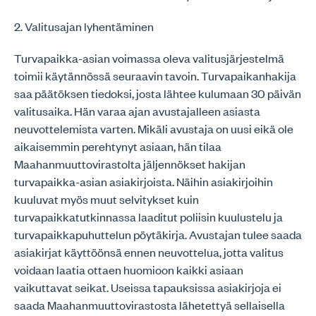
2. Valitusajan lyhentäminen
Turvapaikka-asian voimassa oleva valitusjärjestelmä
toimii käytännössä seuraavin tavoin. Turvapaikanhakija
saa päätöksen tiedoksi, josta lähtee kulumaan 30 päivän
valitusaika. Hän varaa ajan avustajalleen asiasta
neuvottelemista varten. Mikäli avustaja on uusi eikä ole
aikaisemmin perehtynyt asiaan, hän tilaa
Maahanmuuttovirastolta jäljennökset hakijan
turvapaikka-asian asiakirjoista. Näihin asiakirjoihin
kuuluvat myös muut selvitykset kuin
turvapaikkatutkinnassa laaditut poliisin kuulustelu ja
turvapaikkapuhuttelun pöytäkirja. Avustajan tulee saada
asiakirjat käyttöönsä ennen neuvottelua, jotta valitus
voidaan laatia ottaen huomioon kaikki asiaan
vaikuttavat seikat. Useissa tapauksissa asiakirjoja ei
saada Maahanmuuttovirastosta lähetettyä sellaisella