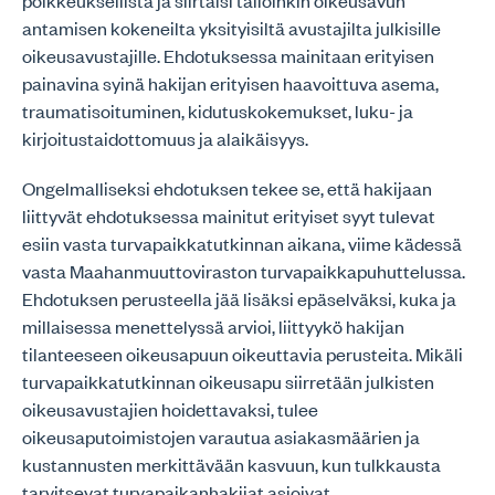
poikkeuksellista ja siirtäisi tällöinkin oikeusavun
antamisen kokeneilta yksityisiltä avustajilta julkisille
oikeusavustajille. Ehdotuksessa mainitaan erityisen
painavina syinä hakijan erityisen haavoittuva asema,
traumatisoituminen, kidutuskokemukset, luku- ja
kirjoitustaidottomuus ja alaikäisyys.
Ongelmalliseksi ehdotuksen tekee se, että hakijaan
liittyvät ehdotuksessa mainitut erityiset syyt tulevat
esiin vasta turvapaikkatutkinnan aikana, viime kädessä
vasta Maahanmuuttoviraston turvapaikkapuhuttelussa.
Ehdotuksen perusteella jää lisäksi epäselväksi, kuka ja
millaisessa menettelyssä arvioi, liittyykö hakijan
tilanteeseen oikeusapuun oikeuttavia perusteita. Mikäli
turvapaikkatutkinnan oikeusapu siirretään julkisten
oikeusavustajien hoidettavaksi, tulee
oikeusaputoimistojen varautua asiakasmäärien ja
kustannusten merkittävään kasvuun, kun tulkkausta
tarvitsevat turvapaikanhakijat asioivat