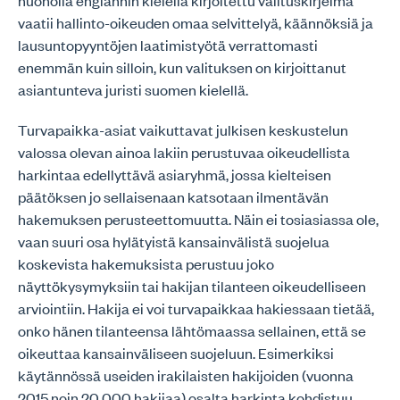
huonolla englannin kielellä kirjoitettu valituskirjelmä
vaatii hallinto-oikeuden omaa selvittelyä, käännöksiä ja
lausuntopyyntöjen laatimistyötä verrattomasti
enemmän kuin silloin, kun valituksen on kirjoittanut
asiantunteva juristi suomen kielellä.
Turvapaikka-asiat vaikuttavat julkisen keskustelun
valossa olevan ainoa lakiin perustuvaa oikeudellista
harkintaa edellyttävä asiaryhmä, jossa kielteisen
päätöksen jo sellaisenaan katsotaan ilmentävän
hakemuksen perusteettomuutta. Näin ei tosiasiassa ole,
vaan suuri osa hylätyistä kansainvälistä suojelua
koskevista hakemuksista perustuu joko
näyttökysymyksiin tai hakijan tilanteen oikeudelliseen
arviointiin. Hakija ei voi turvapaikkaa hakiessaan tietää,
onko hänen tilanteensa lähtömaassa sellainen, että se
oikeuttaa kansainväliseen suojeluun. Esimerkiksi
käytännössä useiden irakilaisten hakijoiden (vuonna
2015 noin 20 000 hakijaa) osalta harkinta kohdistuu