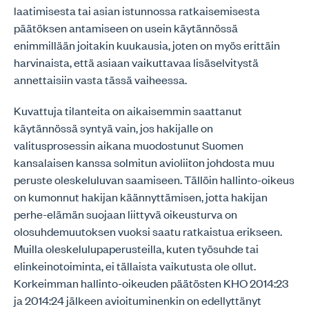
laatimisesta tai asian istunnossa ratkaisemisesta
päätöksen antamiseen on usein käytännössä
enimmillään joitakin kuukausia, joten on myös erittäin
harvinaista, että asiaan vaikuttavaa lisäselvitystä
annettaisiin vasta tässä vaiheessa.
Kuvattuja tilanteita on aikaisemmin saattanut
käytännössä syntyä vain, jos hakijalle on
valitusprosessin aikana muodostunut Suomen
kansalaisen kanssa solmitun avioliiton johdosta muu
peruste oleskeluluvan saamiseen. Tällöin hallinto-oikeus
on kumonnut hakijan käännyttämisen, jotta hakijan
perhe-elämän suojaan liittyvä oikeusturva on
olosuhdemuutoksen vuoksi saatu ratkaistua erikseen.
Muilla oleskelulupaperusteilla, kuten työsuhde tai
elinkeinotoiminta, ei tällaista vaikutusta ole ollut.
Korkeimman hallinto-oikeuden päätösten KHO 2014:23
ja 2014:24 jälkeen avioituminenkin on edellyttänyt