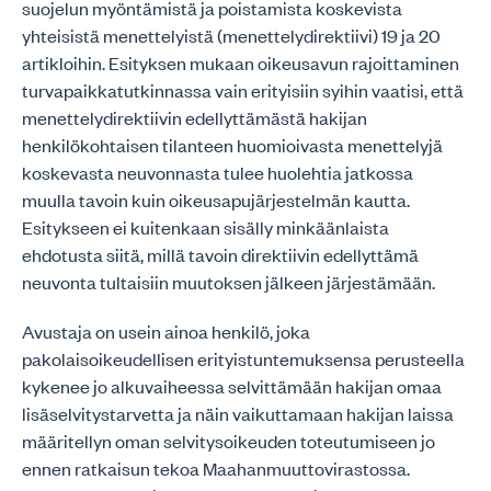
suojelun myöntämistä ja poistamista koskevista
yhteisistä menettelyistä (menettelydirektiivi) 19 ja 20
artikloihin. Esityksen mukaan oikeusavun rajoittaminen
turvapaikkatutkinnassa vain erityisiin syihin vaatisi, että
menettelydirektiivin edellyttämästä hakijan
henkilökohtaisen tilanteen huomioivasta menettelyjä
koskevasta neuvonnasta tulee huolehtia jatkossa
muulla tavoin kuin oikeusapujärjestelmän kautta.
Esitykseen ei kuitenkaan sisälly minkäänlaista
ehdotusta siitä, millä tavoin direktiivin edellyttämä
neuvonta tultaisiin muutoksen jälkeen järjestämään.
Avustaja on usein ainoa henkilö, joka
pakolaisoikeudellisen erityistuntemuksensa perusteella
kykenee jo alkuvaiheessa selvittämään hakijan omaa
lisäselvitystarvetta ja näin vaikuttamaan hakijan laissa
määritellyn oman selvitysoikeuden toteutumiseen jo
ennen ratkaisun tekoa Maahanmuuttovirastossa.