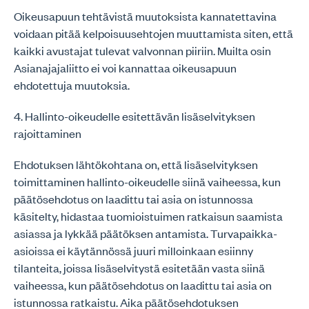
Oikeusapuun tehtävistä muutoksista kannatettavina
voidaan pitää kelpoisuusehtojen muuttamista siten, että
kaikki avustajat tulevat valvonnan piiriin. Muilta osin
Asianajajaliitto ei voi kannattaa oikeusapuun
ehdotettuja muutoksia.
4. Hallinto-oikeudelle esitettävän lisäselvityksen
rajoittaminen
Ehdotuksen lähtökohtana on, että lisäselvityksen
toimittaminen hallinto-oikeudelle siinä vaiheessa, kun
päätösehdotus on laadittu tai asia on istunnossa
käsitelty, hidastaa tuomioistuimen ratkaisun saamista
asiassa ja lykkää päätöksen antamista. Turvapaikka-
asioissa ei käytännössä juuri milloinkaan esiinny
tilanteita, joissa lisäselvitystä esitetään vasta siinä
vaiheessa, kun päätösehdotus on laadittu tai asia on
istunnossa ratkaistu. Aika päätösehdotuksen