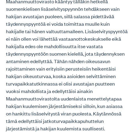
Maahanmuuttovirasto kääntyy tälläkin hetkellä
suomenkielisen lisäselvityspyynnön tehdäkseen vain
hakijan avustajan puoleen, sillä salassa pidettävää
täydennyspyyntöä ei voida toimittaa muulle kuin
hakijalle tai hänen valtuuttamalleen. Lisäselvityspyyntöä
ei näin ollen voi lähettää vastaanottokeskukselle eikä
hakijalla edes ole mahdollisuutta itse vastata
täydennyspyyntöön suomen kielellä, jota täydennyksen
antaminen edellyttää. Tähän nähden oikeusavun
rajoittaminen vain erityisiin perusteisiin heikentäisi
hakijan oikeusturvaa, koska asioiden selvittäminen
turvapaikkatutkinnassa ei olisi avustajan puutteen
vuoksi mahdollista ja edellyttäisi ainakin
Maahanmuuttovirastolta uudenlaista menettelytapaa
hakijan kuulemisen järjestämiseksi silloin, kun asiassa
on hankittu lisäselvitystä viran puolesta. Käytännössä
tämä edellyttäisi jatkoturvapaikkapuhuttelun
järjestämistä ja hakijan kuulemista suullisesti.