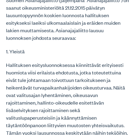
Suomen Asianajajaliitto (jäljempänä ”Asianajajaliitto”) on
saanut oikeusministeriöltä 21.12.2015 päivätyn
lausuntopyynnön koskien luonnosta hallituksen
esitykseksi laeiksi ulkomaalaislain ja eräiden muiden
lakien muuttamisesta. Asianajajaliitto lausuu
luonnoksen johdosta seuraavaa:
1. Yleistä
Hallituksen esitysluonnoksessa kiinnittävät erityisesti
huomiota viisi erilaista ehdotusta, jotka toteutettuina
eivät tule johtamaan toivottuun tarkoitukseen ja
heikentävät turvapaikanhakijoiden oikeusturvaa. Näitä
ovat valitusajan lyhentäminen, oikeusavun
rajoittaminen, hallinto-oikeudelle esitettävän
lisäselvityksen rajoittaminen sekä
valituslupaperusteisiin ja käännyttämisen
täytäntöönpanoon liittyvien muutosten yhteisvaikutus.
Tämän vuoksi lausunnossa keskitytään näihin tekijöihin.