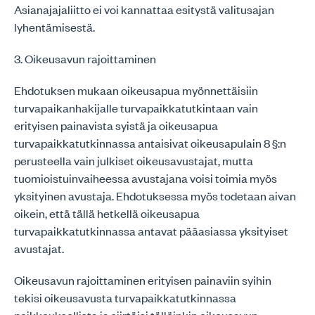
Asianajajaliitto ei voi kannattaa esitystä valitusajan
lyhentämisestä.
3. Oikeusavun rajoittaminen
Ehdotuksen mukaan oikeusapua myönnettäisiin
turvapaikanhakijalle turvapaikkatutkintaan vain
erityisen painavista syistä ja oikeusapua
turvapaikkatutkinnassa antaisivat oikeusapulain 8 §:n
perusteella vain julkiset oikeusavustajat, mutta
tuomioistuinvaiheessa avustajana voisi toimia myös
yksityinen avustaja. Ehdotuksessa myös todetaan aivan
oikein, että tällä hetkellä oikeusapua
turvapaikkatutkinnassa antavat pääasiassa yksityiset
avustajat.
Oikeusavun rajoittaminen erityisen painaviin syihin
tekisi oikeusavusta turvapaikkatutkinnassa