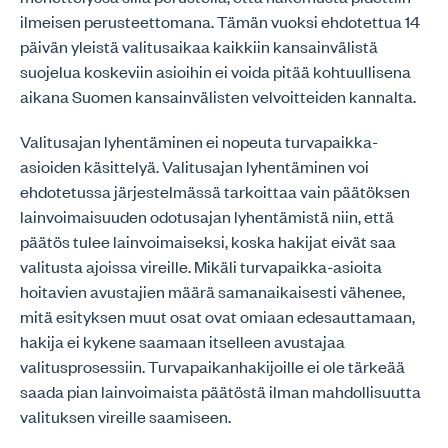
ilmeisen perusteettomana. Tämän vuoksi ehdotettua 14
päivän yleistä valitusaikaa kaikkiin kansainvälistä
suojelua koskeviin asioihin ei voida pitää kohtuullisena
aikana Suomen kansainvälisten velvoitteiden kannalta.
Valitusajan lyhentäminen ei nopeuta turvapaikka-
asioiden käsittelyä. Valitusajan lyhentäminen voi
ehdotetussa järjestelmässä tarkoittaa vain päätöksen
lainvoimaisuuden odotusajan lyhentämistä niin, että
päätös tulee lainvoimaiseksi, koska hakijat eivät saa
valitusta ajoissa vireille. Mikäli turvapaikka-asioita
hoitavien avustajien määrä samanaikaisesti vähenee,
mitä esityksen muut osat ovat omiaan edesauttamaan,
hakija ei kykene saamaan itselleen avustajaa
valitusprosessiin. Turvapaikanhakijoille ei ole tärkeää
saada pian lainvoimaista päätöstä ilman mahdollisuutta
valituksen vireille saamiseen.