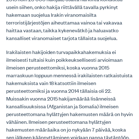
usein siihen, onko hakija riittävällä tavalla pyrkinyt
hakemaan suojelua Irakin viranomaisilta
terroristijärjestöjen aiheuttamaa vainoa tai vakavaa
haittaa vastaan, taikka kykenevätkö ja haluavatko
kansalliset viranomaiset tarjota tällaista suojelua.
Irakilaisten hakijoiden turvapaikkahakemuksia ei
ilmeisesti tultaisi kuin poikkeuksellisesti arvioimaan
ilmeisen perusteettomiksi, koska vuonna 2015
marraskuun loppuun mennessä irakilaisten ratkaistuista
hakemuksista vain 18 katsottiin ilmeisen
perusteettomiksi ja vuonna 2014 tällaisia oli 22.
Muissakin vuonna 2015 hakijamäärää lisänneissä
kansallisuuksissa (Afganistan ja Somalia) ilmeisen
perusteettomana hylättyjen hakemusten määrä on hyvin
vähäinen. Ilmeisen perusteettomana hylättyjen
hakemusten määräaika on jo nykyään 7 päivää, koska
sen jälkeen käännyttäminen voidaan panna täytäntöön,