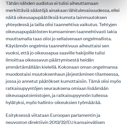
Tähän nähden uudistus ei tulisi aiheuttamaan
merkittäviä säästöjä ainakaan lähitulevaisuudessa, ellei
näitä oikeusapupäätöksiä kumota lainmuutoksen
yhteydessä ja lailla olisi taannehtiva vaikutus. Tehtyjen
oikeusapupäätösten kumoaminen taannehtivasti lakia
muuttamalla taas olisi jo sellaisenaan ongelmallista.
Käytännön ongelmia taannehtivuus aiheuttaisi sen
vuoksi, että jo oikeusapua saaville hakijoille tulisi
ilmoittaa oikeusavun päättymisestä heidän
ymmärtämällään kielellä. Kokonaan oman ongelmansa
muodostaisi muutoksenhaun järjestäminen tilanteessa,
jossa jo annetut päätökset kumottaisiin. Tämä olisi myös
ratkaisupyyntöjen seurauksena omiaan lisäämään
oikeusaputoimistojen, ja ratkaisupyynnön tullessa
hylätyksi, myös hallinto-oikeuksien työmäärää.
Esityksessä viitataan Euroopan parlamentin ja
neuvoston direktiivin 2013/32/EU kansainvälisen