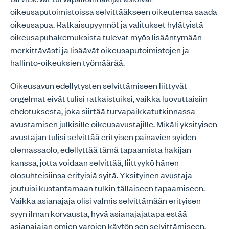
oikeusaputoimistoissa selvittääkseen oikeutensa saada
oikeusapua. Ratkaisupyynnöt ja valitukset hylätyistä
oikeusapuhakemuksista tulevat myös lisääntymään
merkittävästi ja lisäävät oikeusaputoimistojen ja
hallinto-oikeuksien työmäärää.
Oikeusavun edellytysten selvittämiseen liittyvät
ongelmat eivät tulisi ratkaistuiksi, vaikka luovuttaisiin
ehdotuksesta, joka siirtää turvapaikkatutkinnassa
avustamisen julkisille oikeusavustajille. Mikäli yksityisen
avustajan tulisi selvittää erityisen painavien syiden
olemassaolo, edellyttää tämä tapaamista hakijan
kanssa, jotta voidaan selvittää, liittyykö hänen
olosuhteisiinsa erityisiä syitä. Yksityinen avustaja
joutuisi kustantamaan tulkin tällaiseen tapaamiseen.
Vaikka asianajaja olisi valmis selvittämään erityisen
syyn ilman korvausta, hyvä asianajajatapa estää
asianajajan omien varojen käytön sen selvittämiseen,