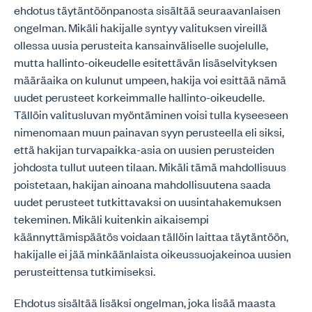
ehdotus täytäntöönpanosta sisältää seuraavanlaisen
ongelman. Mikäli hakijalle syntyy valituksen vireillä
ollessa uusia perusteita kansainväliselle suojelulle,
mutta hallinto-oikeudelle esitettävän lisäselvityksen
määräaika on kulunut umpeen, hakija voi esittää nämä
uudet perusteet korkeimmalle hallinto-oikeudelle.
Tällöin valitusluvan myöntäminen voisi tulla kyseeseen
nimenomaan muun painavan syyn perusteella eli siksi,
että hakijan turvapaikka-asia on uusien perusteiden
johdosta tullut uuteen tilaan. Mikäli tämä mahdollisuus
poistetaan, hakijan ainoana mahdollisuutena saada
uudet perusteet tutkittavaksi on uusintahakemuksen
tekeminen. Mikäli kuitenkin aikaisempi
käännyttämispäätös voidaan tällöin laittaa täytäntöön,
hakijalle ei jää minkäänlaista oikeussuojakeinoa uusien
perusteittensa tutkimiseksi.
Ehdotus sisältää lisäksi ongelman, joka lisää maasta