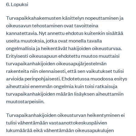
6. Lopuksi
Turvapaikkahakemusten käsittelyn nopeuttaminen ja
oikeusavun tehostaminen ovat tavoitteina
kannatettavia. Nyt annettu ehdotus kuitenkin sisältää
useita muutoksia, jotka ovat monella tavalla
ongelmallisia ja heikentävät hakijoiden oikeusturvaa.
Erityisesti oikeusapuun ehdotettu muutos muuttaisi
turvapaikanhakijoiden oikeusapujärjestelmän
rakenteita niin olennaisesti, että sen vaikutukset tulisi
arvioida perinpohjaisesti. Ehdotetussa muodossa esitys
aiheuttaisi enemmän ongelmia kuin toisi ratkaisuja
turvapaikanhakijoiden määrän lisäyksen aiheuttamiin
muutostarpeisiin.
Turvapaikanhakijoiden oikeusturvan heikentyminen ei
tulisi vähentämään vastaanottokeskuspäivien
lukumäärää eikä vähentämään oikeusapukulujen