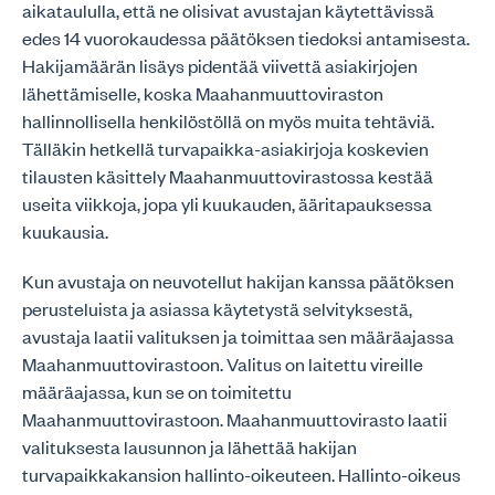
aikataululla, että ne olisivat avustajan käytettävissä
edes 14 vuorokaudessa päätöksen tiedoksi antamisesta.
Hakijamäärän lisäys pidentää viivettä asiakirjojen
lähettämiselle, koska Maahanmuuttoviraston
hallinnollisella henkilöstöllä on myös muita tehtäviä.
Tälläkin hetkellä turvapaikka-asiakirjoja koskevien
tilausten käsittely Maahanmuuttovirastossa kestää
useita viikkoja, jopa yli kuukauden, ääritapauksessa
kuukausia.
Kun avustaja on neuvotellut hakijan kanssa päätöksen
perusteluista ja asiassa käytetystä selvityksestä,
avustaja laatii valituksen ja toimittaa sen määräajassa
Maahanmuuttovirastoon. Valitus on laitettu vireille
määräajassa, kun se on toimitettu
Maahanmuuttovirastoon. Maahanmuuttovirasto laatii
valituksesta lausunnon ja lähettää hakijan
turvapaikkakansion hallinto-oikeuteen. Hallinto-oikeus