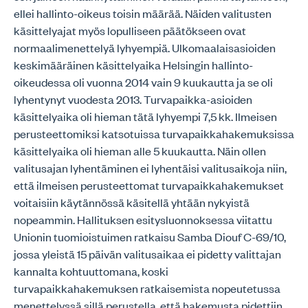
ellei hallinto-oikeus toisin määrää. Näiden valitusten
käsittelyajat myös lopulliseen päätökseen ovat
normaalimenettelyä lyhyempiä. Ulkomaalaisasioiden
keskimääräinen käsittelyaika Helsingin hallinto-
oikeudessa oli vuonna 2014 vain 9 kuukautta ja se oli
lyhentynyt vuodesta 2013. Turvapaikka-asioiden
käsittelyaika oli hieman tätä lyhyempi 7,5 kk. Ilmeisen
perusteettomiksi katsotuissa turvapaikkahakemuksissa
käsittelyaika oli hieman alle 5 kuukautta. Näin ollen
valitusajan lyhentäminen ei lyhentäisi valitusaikoja niin,
että ilmeisen perusteettomat turvapaikkahakemukset
voitaisiin käytännössä käsitellä yhtään nykyistä
nopeammin. Hallituksen esitysluonnoksessa viitattu
Unionin tuomioistuimen ratkaisu Samba Diouf C-69/10,
jossa yleistä 15 päivän valitusaikaa ei pidetty valittajan
kannalta kohtuuttomana, koski
turvapaikkahakemuksen ratkaisemista nopeutetussa
menettelyssä sillä perustella, että hakemusta pidettiin