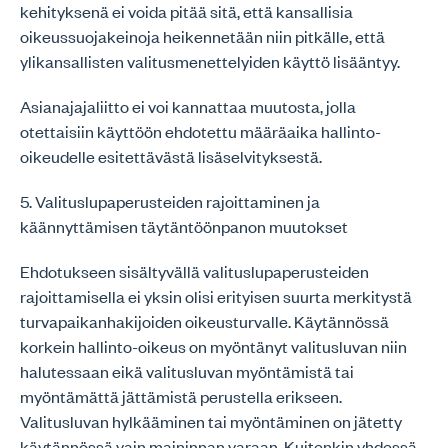
kehityksenä ei voida pitää sitä, että kansallisia
oikeussuojakeinoja heikennetään niin pitkälle, että
ylikansallisten valitusmenettelyiden käyttö lisääntyy.
Asianajajaliitto ei voi kannattaa muutosta, jolla
otettaisiin käyttöön ehdotettu määräaika hallinto-
oikeudelle esitettävästä lisäselvityksestä.
5. Valituslupaperusteiden rajoittaminen ja
käännyttämisen täytäntöönpanon muutokset
Ehdotukseen sisältyvällä valituslupaperusteiden
rajoittamisella ei yksin olisi erityisen suurta merkitystä
turvapaikanhakijoiden oikeusturvalle. Käytännössä
korkein hallinto-oikeus on myöntänyt valitusluvan niin
halutessaan eikä valitusluvan myöntämistä tai
myöntämättä jättämistä perustella erikseen.
Valitusluvan hylkääminen tai myöntäminen on jätetty
käytännössä vain maininnan varaan. Kuitenkin yhdessä