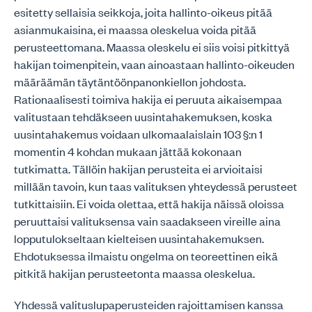
esitetty sellaisia seikkoja, joita hallinto-oikeus pitää
asianmukaisina, ei maassa oleskelua voida pitää
perusteettomana. Maassa oleskelu ei siis voisi pitkittyä
hakijan toimenpitein, vaan ainoastaan hallinto-oikeuden
määräämän täytäntöönpanonkiellon johdosta.
Rationaalisesti toimiva hakija ei peruuta aikaisempaa
valitustaan tehdäkseen uusintahakemuksen, koska
uusintahakemus voidaan ulkomaalaislain 103 §:n 1
momentin 4 kohdan mukaan jättää kokonaan
tutkimatta. Tällöin hakijan perusteita ei arvioitaisi
millään tavoin, kun taas valituksen yhteydessä perusteet
tutkittaisiin. Ei voida olettaa, että hakija näissä oloissa
peruuttaisi valituksensa vain saadakseen vireille aina
lopputulokseltaan kielteisen uusintahakemuksen.
Ehdotuksessa ilmaistu ongelma on teoreettinen eikä
pitkitä hakijan perusteetonta maassa oleskelua.
Yhdessä valituslupaperusteiden rajoittamisen kanssa