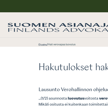
/
Hait verovapaa luovutus
Etusivu
Hakutulokset hak
Lausunto Verohallinnon ohjelu
...(1/2) asunnosta
luovutus
voitosta
vero
Mikäli ositusta ei kuitenkaan toimitetta