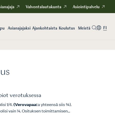
ianajaja
Valvontalautakunta
Asiointipalvelu
FI
apu
Asianajajaksi
Koulutus
Meistä
Ajankohtaista
tus
piot verotuksessa
lisi 1/4.
(Verovapaa
ta yhteensä siis ¾).
 olisi vain ¼. Osituksen toimittamisen...