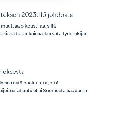
ätöksen 2023:116 johdosta
 muuttaa oikeustilaa, sillä
isissa tapauksissa, korvata työntekijän
nnoksesta
oissa siitä huolimatta, että
 sijoitusrahasto olisi Suomesta saadusta