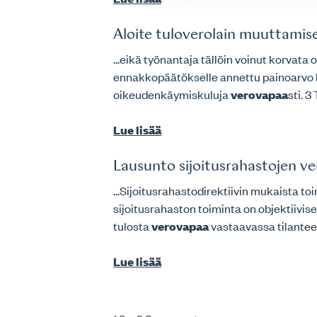
Aloite tuloverolain muuttamis
...eikä työnantaja tällöin voinut korvat
ennakkopäätökselle annettu painoarvo h
oikeudenkäymiskuluja
verovapaa
sti. 3
Lue lisää
Lausunto sijoitusrahastojen 
...Sijoitusrahastodirektiivin mukaista to
sijoitusrahaston toiminta on objektiivi
tulosta
verovapaa
vastaavassa tilantees
Lue lisää