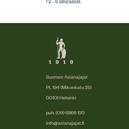
1
2
…
6
Seuraavat
Suomen Asianajajat
PL 194 (Mikonkatu 25)
00101 Helsinki
puh. (09) 6866 120
info@asianajajat.fi