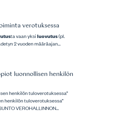
toiminta verotuksessa
vutus
ta vaan yksi
luovutus
(pl.
ädetyn 2 vuoden määräajan...
iot luonnollisen henkilön
llisen henkilön tuloverotuksessa”
sen henkilön tuloverotuksessa”
LAUSUNTO VEROHALLINNON...