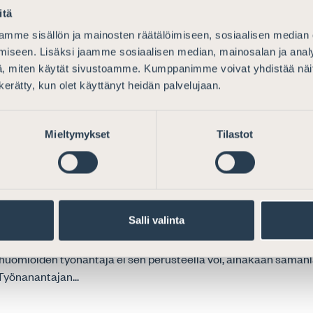
itä
mme sisällön ja mainosten räätälöimiseen, sosiaalisen median
iseen. Lisäksi jaamme sosiaalisen median, mainosalan ja analy
, miten käytät sivustoamme. Kumppanimme voivat yhdistää näitä t
n kerätty, kun olet käyttänyt heidän palvelujaan.
sijoitusrahastojen kiinteistösijoitusten verosäänt
 hyvittää tätä toisen valtion määräämää veroa vastaan. Kotimais
ovutus
ten kanssa, että rahasto-osuuden luovutuksen yhteydes
Mieltymykset
Tilastot
eksi korkeimman hallinto-oikeuden vuosikirjapä
Salli valinta
a oikeudenkäymiskuluja
verovapaa
sti. Vuosikirjapäätös 2023:116
uomioiden työnantaja ei sen perusteella voi, ainakaan samanla
 Työnanantajan...