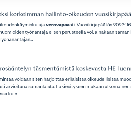
eksi korkeimman hallinto-oikeuden vuosikirjapä
a oikeudenkäymiskuluja
verovapaa
sti. Vuosikirjapäätös 2023:116
uomioiden työnantaja ei sen perusteella voi, ainakaan samanla
 Työnanantajan...
verosääntelyn täsmentämistä koskevasta HE-luo
imintaa voidaan siten harjoittaa erilaisissa oikeudellisissa muod
sesti arvioituna samanlaista. Lakiesityksen mukaan ulkomainen
sa kuin...