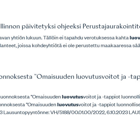
linnon päivitetyksi ohjeeksi Perustajaurakointi
tavan yhtiön lukuun. Tällöin ei tapahdu verotuksessa kahta
luo
tilanteet, joissa kohdeyhtiötä ei ole perustettu maakaaressa sä
onnoksesta ”Omaisuuden luovutusvoitot ja -tapp
eluonnoksesta ”Omaisuuden
luovutus
voitot ja -tappiot luonno
luonnoksesta ”Omaisuuden
luovutus
voitot ja -tappiot luonnolli
-53 Lausuntopyyntönne: VH/5188/00.01.00/2022, 6.10.2023 