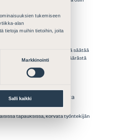
 ominaisuuksien tukemiseen
tiikka-alan
ietoja muihin tietoihin, joita
elyksi
et tilanteet Lakimuutoksessa pitää säätää
sä verollisen
luovutus
voiton määrästä
Markkinointi
ätöksen 2023:116 johdosta
Salli kaikki
 muuttaa oikeustilaa, sillä
isissa tapauksissa, korvata työntekijän