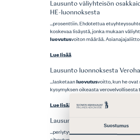
Lausunto väliyhteisön osakkai
HE-luonnoksesta
...prosenttiin. Ehdotettua etuyhteyssuh
koskevaa lisäystä, jonka mukaan väliyh
luovutus
voiton määrää. Asianajajaliitto
Lue lisää
Lausunto luonnoksesta Verohall
...lasketaan
luovutus
voitto, kun he ova
kysymyksen oikeasta verovelvollisesta tä
Lue lisää
Lausunto Verohallinnon ohjel
Suostumus
...periytyvät vastikkeena saaduille). L
aiheutunut ja verotuksessa vähennetty