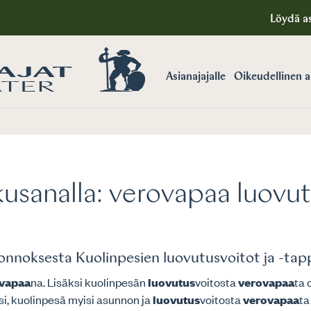
Löydä as
Asianajajalle
Oikeudellinen 
usanalla:
verovapaa luovu
onnoksesta Kuolinpesien luovutusvoitot ja -tap
vapaa
na. Lisäksi kuolinpesän
luovutus
voitosta
verovapaa
ta o
isi, kuolinpesä myisi asunnon ja
luovutus
voitosta
verovapaa
ta