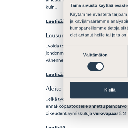
Tämä sivusto käyttää eväste
kuin...
Käytämme evästeitä tarjoama
Lue lisää
ja kävijämäärämme analysoim
kumppaneillemme tietoja siitä
olet antanut heille tai joita o
Lausunto HE:stä laeiksi erikois
...voida todistettavasti ja lopullisesti
Suostumuksen
johdonmukaisesti yhtymäosuuksien
lu
Välttämätön
valinta
vähennetään rahastoon jätetyt...
Lue lisää
Aloite tuloverolain muuttamis
Kiellä
...eikä työnantaja tällöin voinut korvat
ennakkopäätökselle annettu painoarvo h
oikeudenkäymiskuluja
verovapaa
sti. 3
Lue lisää