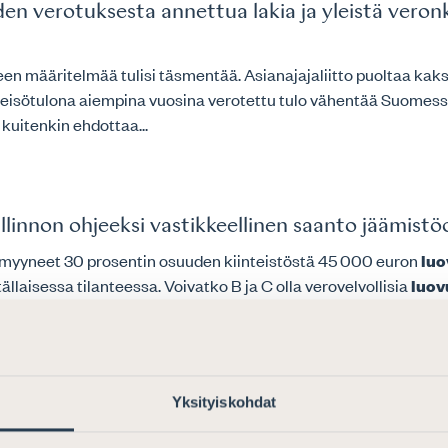
den verotuksesta annettua lakia ja yleistä vero
teen määritelmää tulisi täsmentää. Asianajajaliitto puoltaa ka
teisötulona aiempina vuosina verotettu tulo vähentää Suomess
 kuitenkin ehdottaa...
innon ohjeeksi vastikkeellinen saanto jäämistö
t myyneet 30 prosentin osuuden kiinteistöstä 45 000 euron
luo
llaisessa tilanteessa. Voivatko B ja C olla verovelvollisia
luov
uonnoksesta ”Yhteisön käyttöomaisuusosakkeide
Yksityiskohdat
uonnoksen kohta 7: Veronalaista tuloa on aikaisemmin konsernin
luovutus
tappio. Parempi muotoilu olisi -> Veronalaista tuloa 