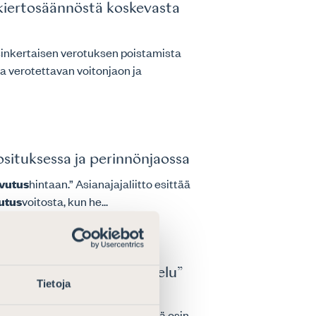
nkiertosäännöstä koskevasta
ksinkertaisen verotuksen poistamista
a verotettavan voitonjaon ja
osituksessa ja perinnönjaossa
vutus
hintaan.” Asianajajaliitto esittää
utus
voitosta, kun he...
n luovutuksen verokohtelu”
Tietoja
 sisäisestä osakeluovutuksesta
on osakkeiden
luovutus
voitto siltä osin