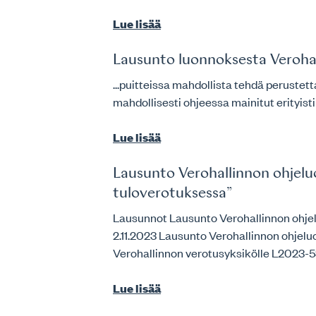
Lue lisää
Lausunto luonnoksesta Verohal
...puitteissa mahdollista tehdä perustet
mahdollisesti ohjeessa mainitut erityis
Lue lisää
Lausunto Verohallinnon ohjelu
tuloverotuksessa”
Lausunnot Lausunto Verohallinnon ohj
2.11.2023 Lausunto Verohallinnon ohje
Verohallinnon verotusyksikölle L2023
Lue lisää