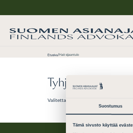
/
Hait sijaantulo
Etusivu
Tyhjää täynnä
Valitettavasti hakusanalla ei löytynyt tu
Suostumus
Tämä sivusto käyttää eväste