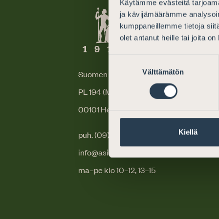
Käytämme evästeitä tarjoama
ja kävijämäärämme analysoim
kumppaneillemme tietoja siitä
olet antanut heille tai joita o
Suostumuksen
Välttämätön
valinta
Suomen Asianajajat
PL 194 (Mikonkatu 25)
00101 Helsinki
Kiellä
puh. (09) 6866 120
info@asianajajat.fi
ma–pe klo 10–12, 13–15