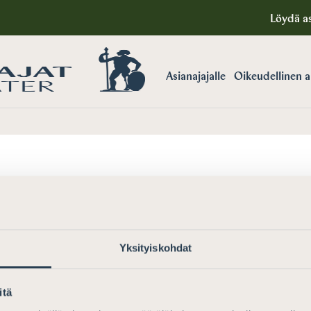
Löydä as
Asianajajalle
Oikeudellinen 
loksia. Kokeile uudelleen eri hakusanalla.
Yksityiskohdat
itä