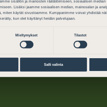
mme sisällön ja mainosten räätälöimiseen, sosiaalisen median
iseen. Lisäksi jaamme sosiaalisen median, mainosalan ja analy
, miten käytät sivustoamme. Kumppanimme voivat yhdistää näitä t
n kerätty, kun olet käyttänyt heidän palvelujaan.
Mieltymykset
Tilastot
Oikeudellinen apu
Asianajajalle
Miksi valita asianajaja
Koulutus
Mistä löydän asianajajan
Tapaohjeet
Salli valinta
Maksuton asianajajapäivystys
Sääntely