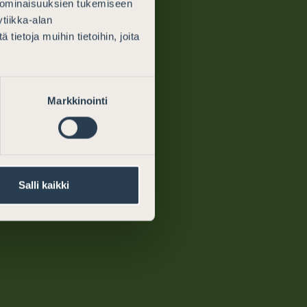
 ominaisuuksien tukemiseen
tiikka-alan
ietoja muihin tietoihin, joita
Markkinointi
Meistä
Yhteystiedot
Medialle
Salli kaikki
Laskutustiedot