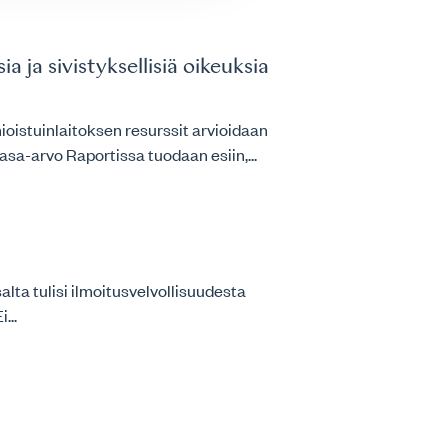
 ja sivistyksellisiä oikeuksia
ioistuinlaitoksen resurssit arvioidaan
asa-arvo Raportissa tuodaan esiin,...
salta tulisi ilmoitusvelvollisuudesta
...