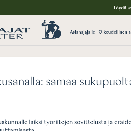
Löydä as
Asianajajalle
Oikeudellinen 
usanalla:
samaa sukupuolta
unnalle laiksi työriitojen sovittelusta ja eräi
muuttamisesta