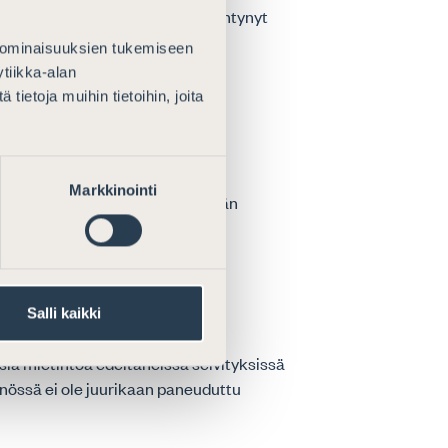
tamisen peruuttamisia on esiintynyt
 ominaisuuksien tukemiseen
tiikka-alan
ietoja muihin tietoihin, joita
issa. Tällaisten
Markkinointi
äilyttääkseen pyrittävä lisäämään
Salli kaikki
nen
isia mietintöä edeltäneissä selvityksissä
nnössä ei ole juurikaan paneuduttu