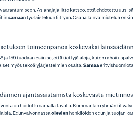
aarantumiseen. Asianajajaliitto katsoo, että ehdotettu uusi sää
ihin
samaa
n työtaisteluun liittyen. Osana lainvalmistelua onkin
yasetuksen toimeenpanoa koskevaksi lainsäädänn
ja 159 tuodaan esiin se, että tiettyjä aloja, kuten rahoituspalve
iset myös tekoälyjärjestelmien osalta.
Samaa
erityishuomiota 
dännön ajantasaistamista koskevasta mietinnös
valvonta on hoidettu samalla tavalla. Kummankin ryhmän tilivalvo
rilaisia. Edunvalvonnassa
olevien
henkilöiden edun ja suojan kann