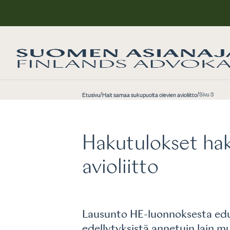
/
/
Sivu 3
Etusivu
Hait samaa sukupuolta olevien avioliitto
Hakutulokset hak
avioliitto
Lausunto HE-luonnoksesta edusk
edellytyksistä annetuin lain 