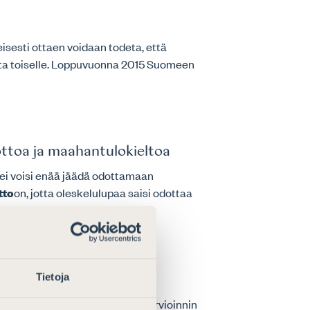
eisesti ottaen voidaan todeta, että
alta toiselle. Loppuvuonna 2015 Suomeen
ottoa ja maahantulokieltoa
 ei voisi enää jäädä odottamaan
tto
on, jotta oleskelulupaa saisi odottaa
Tietoja
i
 ja lapsen edun näkökulmasta. Arvioinnin