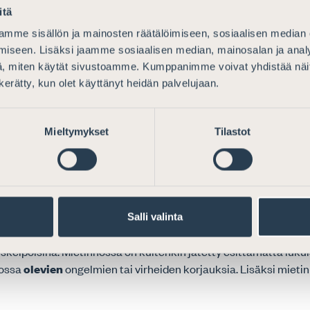
 voimassa
olevien
lakien soveltamiskäytännössä ennakkotunnus
itä
mme sisällön ja mainosten räätälöimiseen, sosiaalisen median
iseen. Lisäksi jaamme sosiaalisen median, mainosalan ja analy
, miten käytät sivustoamme. Kumppanimme voivat yhdistää näitä t
n kerätty, kun olet käyttänyt heidän palvelujaan.
riita-asioissa koskevasta arviomuistiosta
nnäköisesti alentaisi oikeudenkäyntikulujen määrää näissä asio
Mieltymykset
Tilastot
nnalta muutos merkitsisi sitä, että heidän olisi tulotasonsa s
ja samalla...
Salli valinta
tä Osakeyhtiölain ja osuuskuntalain muuttami
iskelpoisina. Mietinnössä on kuitenkin jätetty esittämättä luku
dossa
olevien
ongelmien tai virheiden korjauksia. Lisäksi mieti