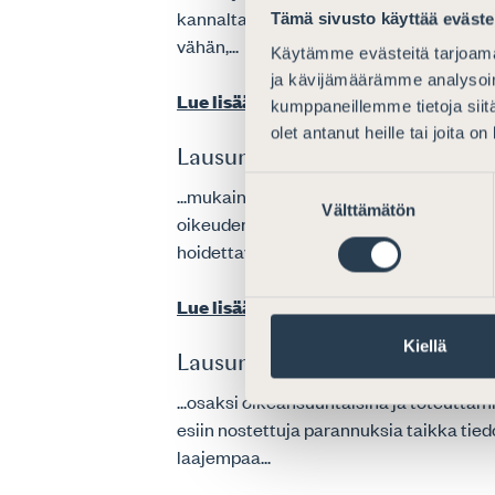
kannalta merkittävä seikka on se, että
Tämä sivusto käyttää eväste
vähän,...
Käytämme evästeitä tarjoama
ja kävijämäärämme analysoim
Lue lisää
kumppaneillemme tietoja siitä
olet antanut heille tai joita o
Lausunto oikeudenkäyntikuluja 
Suostumuksen
...mukainen. Tämä yleisellä tasolla tode
Välttämätön
valinta
oikeudenkäyntiasiamiesten elinkeinon ka
hoidettavanaan
olevien
juttujen määrää 
Lue lisää
Kiellä
Lausunto työryhmän mietinnös
...osaksi oikeansuuntaisina ja toteuttam
esiin nostettuja parannuksia taikka tie
laajempaa...