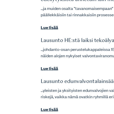
...ja muiden osalta ”tavanomaisempaan” v
päällekkäisiin tai rinnakkaisiin prosesse
Lue lisää
Lausunto HE:stä laiksi tekoäl
...johdanto-osan perustelukappaleissa 158 
näiden alojen nykyiset valvontaviranoma
Lue lisää
Lausunto edunvalvontalainsää
...yleisten ja yksityisten edunvalvojien 
riskejä, vaikka nämä ovatkin ryhmillä e
Lue lisää