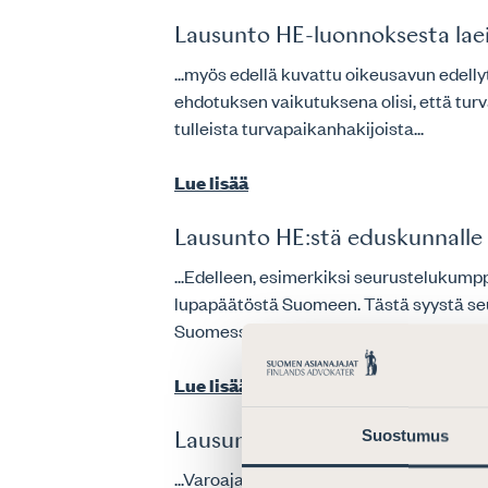
Lausunto HE-luonnoksesta laei
...myös edellä kuvattu oikeusavun edell
ehdotuksen vaikutuksena olisi, että tur
tulleista turvapaikanhakijoista...
Lue lisää
Lausunto HE:stä eduskunnalle 
...Edelleen, esimerkiksi seurustelukump
lupapäätöstä Suomeen. Tästä syystä s
Suomessa. Asianajajaliitto...
Lue lisää
Suostumus
Lausunto ehdotuksesta hallitu
...Varoajasta luopumisen riskejä on arv