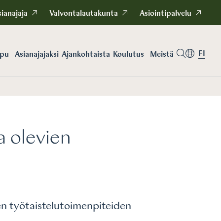
ianajaja
Valvontalautakunta
Asiointipalvelu
FI
apu
Asianajajaksi
Koulutus
Meistä
Ajankohtaista
 olevien
den työtaistelutoimenpiteiden