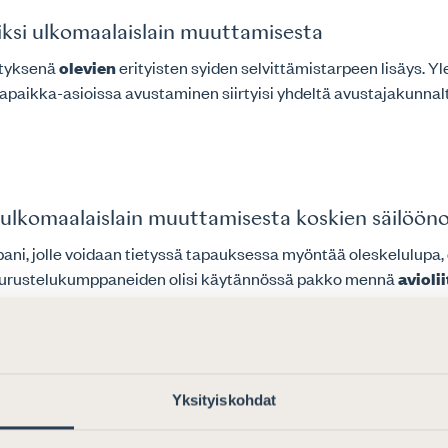
ksi ulkomaalaislain muuttamisesta
ytyksenä
olevien
erityisten syiden selvittämistarpeen lisäys. Yl
vapaikka-asioissa avustaminen siirtyisi yhdeltä avustajakunn
ulkomaalaislain muuttamisesta koskien säilöön
pani, jolle voidaan tietyssä tapauksessa myöntää oleskelulupa,
eurustelukumppaneiden olisi käytännössä pakko mennä
aviolii
Yksityiskohdat
ksen esitykseksi eduskunnalle vanhemmuuslaiks
ioitava suhteessa luopumisesta aiheutuviin hyötyihin perheiden