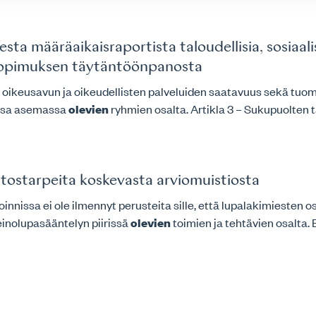
määräaikaisraportista taloudellisia, sosiaalisia
ssopimuksen täytäntöönpanosta
ä oikeusavun ja oikeudellisten palveluiden saatavuus sekä tuom
vassa asemassa
olevien
ryhmien osalta. Artikla 3 – Sukupuolten t
tostarpeita koskevasta arviomuistiosta
ioinnissa ei ole ilmennyt perusteita sille, että lupalakimiesten o
einolupasääntelyn piirissä
olevien
toimien ja tehtävien osalta. Ei