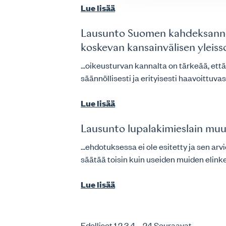
Lue lisää
Lausunto Suomen kahdeksannesta 
koskevan kansainvälisen ylei
...oikeusturvan kannalta on tärkeää, ett
säännöllisesti ja erityisesti haavoittu
Lue lisää
Lausunto lupalakimieslain muu
...ehdotuksessa ei ole esitetty ja sen arv
säätää toisin kuin useiden muiden elink
Lue lisää
Edelliset
1
2
3
4
…
24
Seuraavat